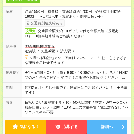
時給1550円 有資格・有経験時給1700円 介護福祉士時給
給与
1800円 ■日払いOK（規定あり）※即日払い不可
交通費別途支給あり
交通費全額支給 ■ガソリン代も全額支給（規定あ
交通費
り） ■無料駐車場もご相談ください
神奈川県横須賀市
勤務地
追浜駅
/
久里浜駅
/
汐入駅
/
…
＜選べる勤務地＞シニア向けマンション ※他にもさまざま
な施設をご紹介できます！
★1日5時間～OK！ （例）9:00～18:00のあいだ もちろん1日8時
勤務時間
間のお仕事もご紹介可能です！ご希望をお聞かせください！★家
庭の都合でお休みが必要な場合も遠慮なくご相談ください。 ※
週最低15時間以上の勤務が必要です
短期2ヵ月～のお仕事です。開始日はご相談ください！ ★急募
期間
です！
日払いOK
/
履歴書不要
/
40～50代活躍中
/
副業・WワークOK
/
特徴
服装自由
/
シフト勤務
/
10名以上の大量募集
/
電話対応なし
/
パ
ソコンスキル不要
気になる！
応募する
詳細へ