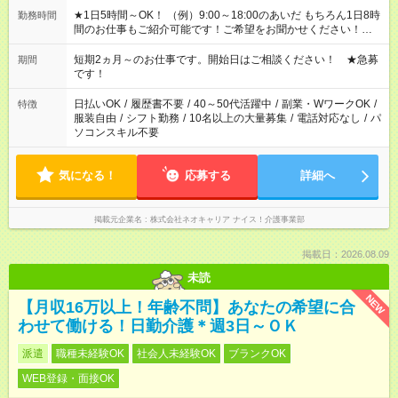
★1日5時間～OK！ （例）9:00～18:00のあいだ もちろん1日8時
勤務時間
間のお仕事もご紹介可能です！ご希望をお聞かせください！★家
庭の都合でお休みが必要な場合も遠慮なくご相談ください。 ※
週最低15時間以上の勤務が必要です
短期2ヵ月～のお仕事です。開始日はご相談ください！ ★急募
期間
です！
日払いOK
/
履歴書不要
/
40～50代活躍中
/
副業・WワークOK
/
特徴
服装自由
/
シフト勤務
/
10名以上の大量募集
/
電話対応なし
/
パ
ソコンスキル不要
気になる！
応募する
詳細へ
掲載元企業名
株式会社ネオキャリア ナイス！介護事業部
掲載日：2026.08.09
未読
NEW
【月収16万以上！年齢不問】あなたの希望に合
わせて働ける！日勤介護＊週3日～ＯＫ
派遣
職種未経験OK
社会人未経験OK
ブランクOK
WEB登録・面接OK