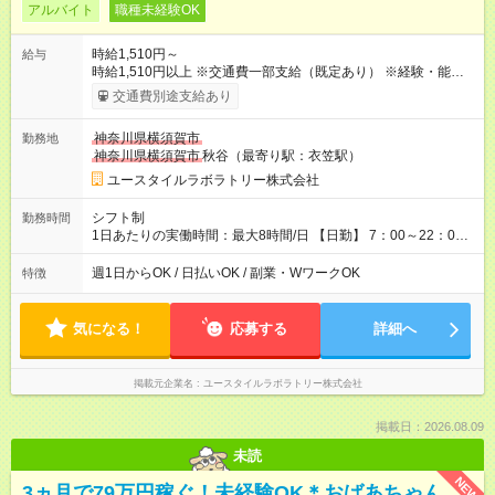
アルバイト
職種未経験OK
時給1,510円～
給与
時給1,510円以上 ※交通費一部支給（既定あり） ※経験・能力を
考慮して決定します 【収入例】 週1回勤務の場合：1,510円×8時
交通費別途支給あり
間×4回=4万8,320円 週3回勤務の場合：1,510円×8時間×12回
=14万4,960円 週5回勤務の場合：1,510円×8時間×20回=24万
神奈川県横須賀市
勤務地
1,600円 【試用期間】試用期間あり 試用期間の長さ：2ヶ月
神奈川県横須賀市
秋谷（最寄り駅：衣笠駅）
※ 雇用形態と給与に、本採用時と異なる部分があります。 雇用
形態：本採用時と同じです。 給与：時給 1,230円以上
ユースタイルラボラトリー株式会社
シフト制
勤務時間
1日あたりの実働時間：最大8時間/日 【日勤】 7：00～22：00
の間で6～8時間勤務（休憩時間は法定通り） ※週1日～OK ／ 1
日6時間から勤務OK ／ 夜勤なし ＊＊ 勤務時間例 ＊＊ ■8時
週1日からOK / 日払いOK / 副業・WワークOK
特徴
から15時 ■9時から18時 ■10時から17時 ■15時から22時 など
※訪問先により変動 ※曜日固定（毎週同じ曜日勤務）
気になる！
応募する
詳細へ
掲載元企業名
ユースタイルラボラトリー株式会社
掲載日：2026.08.09
未読
NEW
3ヵ月で79万円稼ぐ！未経験OK＊おばあちゃん