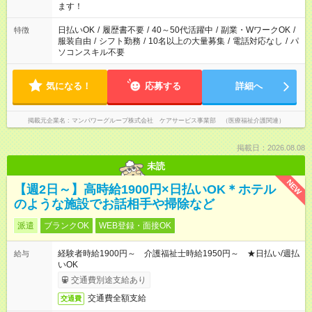
業はご案内が難しい場合があります
ます！
日払いOK
/
履歴書不要
/
40～50代活躍中
/
副業・WワークOK
/
特徴
服装自由
/
シフト勤務
/
10名以上の大量募集
/
電話対応なし
/
パ
ソコンスキル不要
気になる！
応募する
詳細へ
掲載元企業名
マンパワーグループ株式会社 ケアサービス事業部 （医療福祉介護関連）
掲載日：2026.08.08
未読
NEW
【週2日～】高時給1900円×日払いOK＊ホテル
のような施設でお話相手や掃除など
派遣
ブランクOK
WEB登録・面接OK
経験者時給1900円～ 介護福祉士時給1950円～ ★日払い/週払
給与
いOK
交通費別途支給あり
交通費全額支給
交通費