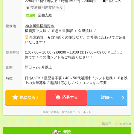
2250円 / 初任者以上：時給1600円～2000円 ■日払いOK ■
日収例：1万2000円（時給1500円×8h）
交通費別途支給あり
全額支給
交通費
神奈川県横須賀市
勤務地
横須賀中央駅
/
京急久里浜駅
/
久里浜駅
/
…
介護施設 ★自宅近くの施設など、ご希望に合わせてご紹介
いたします！
(1)07:00～16:00 (2)09:00～18:00 (3)17:00～09:00 ※ 上記は一
勤務時間
例です！その他シフトもご相談ください！
即日～2ヶ月以上
期間
日払いOK
/
履歴書不要
/
40～50代活躍中
/
シフト勤務
/
10名以
特徴
上の大量募集
/
電話対応なし
/
パソコンスキル不要
気になる！
応募する
詳細へ
掲載元企業名
株式会社ニッソーネット
掲載日：2026.08.08
未読