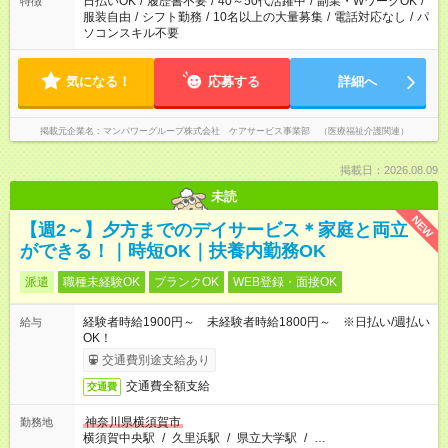
日払いOK
/
履歴書不要
/
40～50代活躍中
/
副業・WワークOK
/
特徴
服装自由
/
シフト勤務
/
10名以上の大量募集
/
電話対応なし
/
パ
ソコンスキル不要
気になる！
応募する
詳細へ
掲載元企業名
マンパワーグループ株式会社 ケアサービス事業部 （医療福祉介護関連）
掲載日：2026.08.09
未読
NEW
【週2～】夕方までのデイサービス＊家庭と両立
ができる！｜時短OK｜扶養内勤務OK
派遣
職種未経験OK
ブランクOK
WEB登録・面接OK
経験者時給1900円～ 未経験者時給1800円～ ※日払い/週払い
給与
OK！
交通費別途支給あり
交通費全額支給
交通費
神奈川県横須賀市
勤務地
横須賀中央駅
/
久里浜駅
/
県立大学駅
/
…