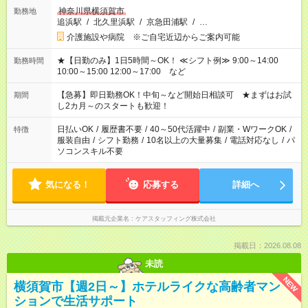
神奈川県横須賀市
勤務地
追浜駅
/
北久里浜駅
/
京急田浦駅
/
…
介護施設や病院 ※ご自宅近辺からご案内可能
★【日勤のみ】1日5時間～OK！ ≪シフト例≫ 9:00～14:00
勤務時間
10:00～15:00 12:00～17:00 など
【急募】即日勤務OK！中旬～など開始日相談可 ★まずはお試
期間
し2カ月～のスタートも歓迎！
日払いOK
/
履歴書不要
/
40～50代活躍中
/
副業・WワークOK
/
特徴
服装自由
/
シフト勤務
/
10名以上の大量募集
/
電話対応なし
/
パ
ソコンスキル不要
気になる！
応募する
詳細へ
掲載元企業名
ケアスタッフィング株式会社
掲載日：2026.08.08
未読
NEW
横須賀市【週2日～】ホテルライクな高齢者マン
ションで生活サポート