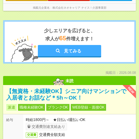
掲載元企業名
株式会社ネオキャリア ナイス！介護事業部
少しエリアを広げると、
65
求人が
件増えます！
見てみる
掲載日：2026.08.08
未読
NEW
【無資格・未経験OK】シニア向けマンションで
入居者とお話など＊5h～OK！
派遣
職種未経験OK
ブランクOK
WEB登録・面接OK
時給1800円～ ★日払い/週払いOK
給与
交通費別途支給あり
交通費全額支給
交通費