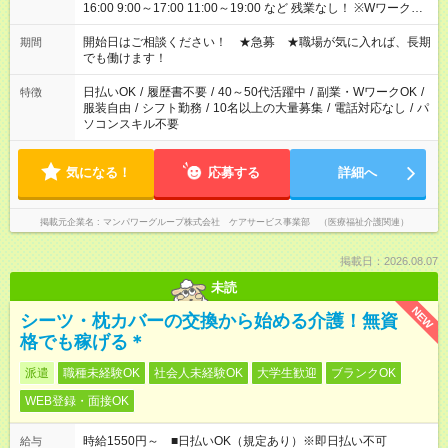
16:00 9:00～17:00 11:00～19:00 など 残業なし！ ※Wワークの
場合、他のお仕事と合わせ週40時間超の就業はご案内できませ
ん ※法令に基づき、週20時間以上勤務は社会保険への加入対象
開始日はご相談ください！ ★急募 ★職場が気に入れば、長期
期間
となります ※労働者派遣法（日雇い派遣の原則禁止）により、
でも働けます！
短時間・短期間の就業はご案内が難しい場合があります
日払いOK
/
履歴書不要
/
40～50代活躍中
/
副業・WワークOK
/
特徴
服装自由
/
シフト勤務
/
10名以上の大量募集
/
電話対応なし
/
パ
ソコンスキル不要
気になる！
応募する
詳細へ
掲載元企業名
マンパワーグループ株式会社 ケアサービス事業部 （医療福祉介護関連）
掲載日：2026.08.07
未読
NEW
シーツ・枕カバーの交換から始める介護！無資
格でも稼げる＊
派遣
職種未経験OK
社会人未経験OK
大学生歓迎
ブランクOK
WEB登録・面接OK
時給1550円～ ■日払いOK（規定あり）※即日払い不可
給与