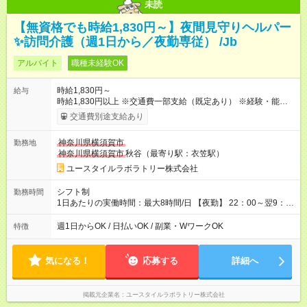
未読
【無資格でも時給1,830円～】夜間見守りヘルパー
✨訪問介護（週1日から／夜勤専従） /Jb
アルバイト
職種未経験OK
時給1,830円～
給与
時給1,830円以上 ※交通費一部支給（既定あり） ※経験・能力を
考慮して決定します 【収入例】 週1回勤務の場合：1,830円×8時
交通費別途支給あり
間×4回=5万8,560円 週3回勤務の場合：1,830円×8時間×12回
=17万5,680円 【試用期間】試用期間あり 試用期間の長さ：2ヶ
神奈川県横須賀市
勤務地
月 ※ 雇用形態と給与に、本採用時と異なる部分があります。 雇
神奈川県横須賀市
秋谷（最寄り駅：衣笠駅）
用形態：本採用時と同じです。 給与：時給 1,660円以上
ユースタイルラボラトリー株式会社
シフト制
勤務時間
1日あたりの実働時間：最大8時間/日 【夜勤】 22：00～翌9：
00 ※週1日～OK ／ 夜勤専従 ＊＊ 勤務時間例 ＊＊ ■22時か
ら翌7時 ■23時から翌8時 ■24時から翌9時 など ※上記の時間
週1日からOK / 日払いOK / 副業・WワークOK
特徴
内で8時間勤務（休憩1時間）ご利用者様により、時間は異なり
ます。 ※曜日固定（毎週同じ曜日での勤務となります）
気になる！
応募する
詳細へ
掲載元企業名
ユースタイルラボラトリー株式会社