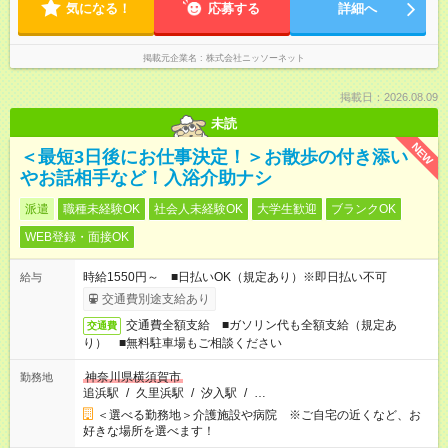
気になる！
応募する
詳細へ
掲載元企業名
株式会社ニッソーネット
掲載日：2026.08.09
未読
NEW
＜最短3日後にお仕事決定！＞お散歩の付き添い
やお話相手など！入浴介助ナシ
派遣
職種未経験OK
社会人未経験OK
大学生歓迎
ブランクOK
WEB登録・面接OK
時給1550円～ ■日払いOK（規定あり）※即日払い不可
給与
交通費別途支給あり
交通費全額支給 ■ガソリン代も全額支給（規定あ
交通費
り） ■無料駐車場もご相談ください
神奈川県横須賀市
勤務地
追浜駅
/
久里浜駅
/
汐入駅
/
…
＜選べる勤務地＞介護施設や病院 ※ご自宅の近くなど、お
好きな場所を選べます！