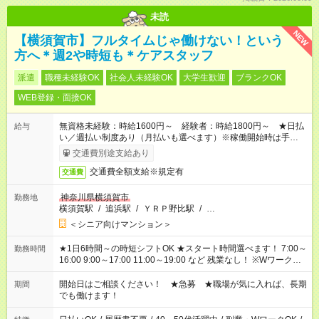
未読
NEW
【横須賀市】フルタイムじゃ働けない！という
方へ＊週2や時短も＊ケアスタッフ
派遣
職種未経験OK
社会人未経験OK
大学生歓迎
ブランクOK
WEB登録・面接OK
無資格未経験：時給1600円～ 経験者：時給1800円～ ★日払
給与
い／週払い制度あり（月払いも選べます）※稼働開始時は手続き
完了次第のお支払いとなります。
交通費別途支給あり
交通費全額支給※規定有
交通費
神奈川県横須賀市
勤務地
横須賀駅
/
追浜駅
/
ＹＲＰ野比駅
/
…
＜シニア向けマンション＞
★1日6時間～の時短シフトOK ★スタート時間選べます！ 7:00～
勤務時間
16:00 9:00～17:00 11:00～19:00 など 残業なし！ ※Wワークの
場合、他のお仕事と合わせ週40時間超の就業はご案内できませ
ん ※法令に基づき、週20時間以上勤務は社会保険への加入対象
開始日はご相談ください！ ★急募 ★職場が気に入れば、長期
期間
となります ※労働者派遣法（日雇い派遣の原則禁止）により、
でも働けます！
短時間・短期間の就業はご案内が難しい場合があります