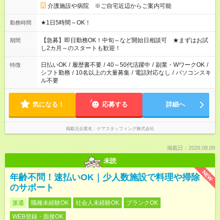
介護施設や病院 ※ご自宅近辺からご案内可能
★1日5時間～OK！
勤務時間
【急募】即日勤務OK！中旬～など開始日相談可 ★まずはお試
期間
し2カ月～のスタートも歓迎！
日払いOK
/
履歴書不要
/
40～50代活躍中
/
副業・WワークOK
/
特徴
シフト勤務
/
10名以上の大量募集
/
電話対応なし
/
パソコンスキ
ル不要
気になる！
応募する
詳細へ
掲載元企業名
ケアスタッフィング株式会社
掲載日：2026.08.09
未読
NEW
年齢不問！速払いOK｜少人数施設で料理や掃除
のサポート
派遣
職種未経験OK
社会人未経験OK
ブランクOK
WEB登録・面接OK