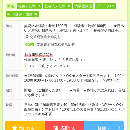
派遣
職種未経験OK
社会人未経験OK
大学生歓迎
ブランクOK
WEB登録・面接OK
無資格未経験：時給1600円～ 経験者：時給1800円～ ★日払
給与
い／週払い制度あり（月払いも選べます）※稼働開始時は手続き
完了次第のお支払いとなります。
交通費別途支給あり
交通費全額支給※規定有
交通費
神奈川県横須賀市
勤務地
横須賀駅
/
追浜駅
/
ＹＲＰ野比駅
/
…
＜シニア向けマンション＞
★1日6時間～の時短シフトOK ★スタート時間選べます！ 7:00～
勤務時間
16:00 9:00～17:00 11:00～19:00 など 残業なし！ ※Wワークの
場合、他のお仕事と合わせ週40時間超の就業はご案内できませ
ん ※法令に基づき、週20時間以上勤務は社会保険への加入対象
開始日はご相談ください！ ★急募 ★職場が気に入れば、長期
期間
となります ※労働者派遣法（日雇い派遣の原則禁止）により、
でも働けます！
短時間・短期間の就業はご案内が難しい場合があります
日払いOK
/
履歴書不要
/
40～50代活躍中
/
副業・WワークOK
/
特徴
服装自由
/
シフト勤務
/
10名以上の大量募集
/
電話対応なし
/
パ
ソコンスキル不要
気になる！
応募する
詳細へ