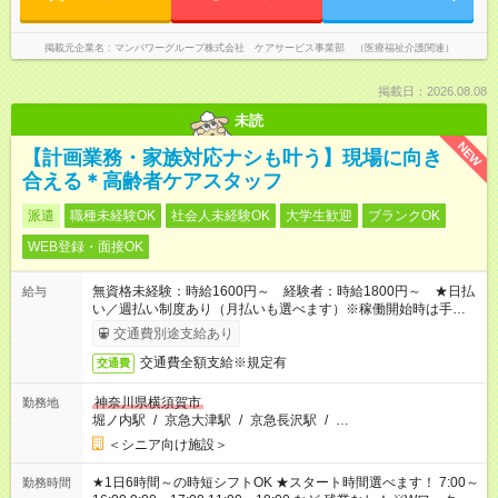
掲載元企業名
マンパワーグループ株式会社 ケアサービス事業部 （医療福祉介護関連）
掲載日：2026.08.08
未読
NEW
【計画業務・家族対応ナシも叶う】現場に向き
合える＊高齢者ケアスタッフ
派遣
職種未経験OK
社会人未経験OK
大学生歓迎
ブランクOK
WEB登録・面接OK
無資格未経験：時給1600円～ 経験者：時給1800円～ ★日払
給与
い／週払い制度あり（月払いも選べます）※稼働開始時は手続き
完了次第のお支払いとなります。
交通費別途支給あり
交通費全額支給※規定有
交通費
神奈川県横須賀市
勤務地
堀ノ内駅
/
京急大津駅
/
京急長沢駅
/
…
＜シニア向け施設＞
★1日6時間～の時短シフトOK ★スタート時間選べます！ 7:00～
勤務時間