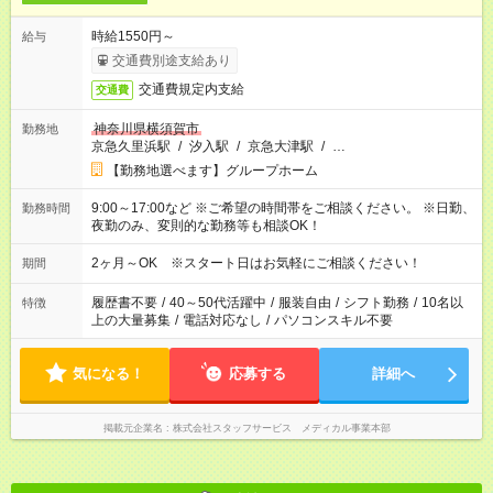
時給1550円～
給与
交通費別途支給あり
交通費規定内支給
交通費
神奈川県横須賀市
勤務地
京急久里浜駅
/
汐入駅
/
京急大津駅
/
…
【勤務地選べます】グループホーム
9:00～17:00など ※ご希望の時間帯をご相談ください。 ※日勤、
勤務時間
夜勤のみ、変則的な勤務等も相談OK！
2ヶ月～OK ※スタート日はお気軽にご相談ください！
期間
履歴書不要
/
40～50代活躍中
/
服装自由
/
シフト勤務
/
10名以
特徴
上の大量募集
/
電話対応なし
/
パソコンスキル不要
気になる！
応募する
詳細へ
掲載元企業名
株式会社スタッフサービス メディカル事業本部