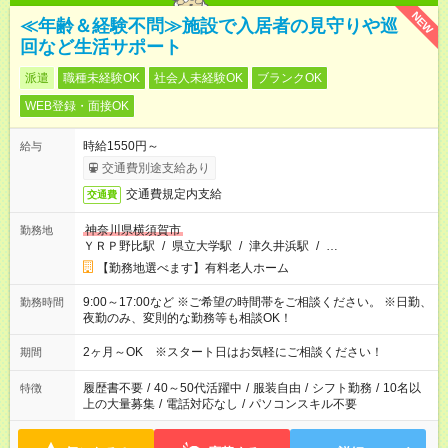
NEW
≪年齢＆経験不問≫施設で入居者の見守りや巡
回など生活サポート
派遣
職種未経験OK
社会人未経験OK
ブランクOK
WEB登録・面接OK
時給1550円～
給与
交通費別途支給あり
交通費規定内支給
交通費
神奈川県横須賀市
勤務地
ＹＲＰ野比駅
/
県立大学駅
/
津久井浜駅
/
…
【勤務地選べます】有料老人ホーム
9:00～17:00など ※ご希望の時間帯をご相談ください。 ※日勤、
勤務時間
夜勤のみ、変則的な勤務等も相談OK！
2ヶ月～OK ※スタート日はお気軽にご相談ください！
期間
履歴書不要
/
40～50代活躍中
/
服装自由
/
シフト勤務
/
10名以
特徴
上の大量募集
/
電話対応なし
/
パソコンスキル不要