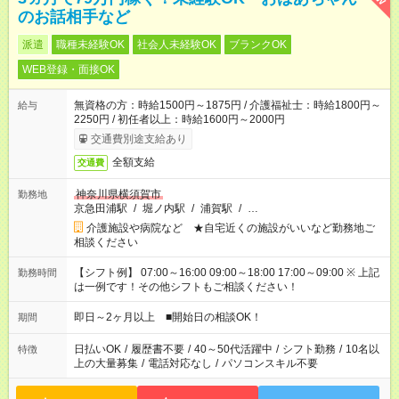
のお話相手など
派遣
職種未経験OK
社会人未経験OK
ブランクOK
WEB登録・面接OK
無資格の方：時給1500円～1875円 / 介護福祉士：時給1800円～
給与
2250円 / 初任者以上：時給1600円～2000円
交通費別途支給あり
全額支給
交通費
神奈川県横須賀市
勤務地
京急田浦駅
/
堀ノ内駅
/
浦賀駅
/
…
介護施設や病院など ★自宅近くの施設がいいなど勤務地ご
相談ください
【シフト例】 07:00～16:00 09:00～18:00 17:00～09:00 ※ 上記
勤務時間
は一例です！その他シフトもご相談ください！
即日～2ヶ月以上 ■開始日の相談OK！
期間
日払いOK
/
履歴書不要
/
40～50代活躍中
/
シフト勤務
/
10名以
特徴
上の大量募集
/
電話対応なし
/
パソコンスキル不要