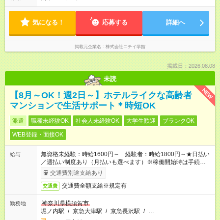
※勤務日数や時間帯はご相談ください。 平均労働時間：1週間あ
たり40時間 【0:00～24:00】の間でシフトを組みます。 拠点・
サービスによりシフト・勤務時間は異なります。 ＜シフト例＞
気になる！
応募する
詳細へ
早番：7:30～16:30 日勤：9:00～18:00 遅番：10:30～19:30 夜
勤：16:30～翌9:30 ※上記は一例です。 ※勤務日数や時間帯はご
相談ください。
掲載元企業名
株式会社ニチイ学館
掲載日：2026.08.08
未読
NEW
【8月～OK！週2日～】ホテルライクな高齢者
マンションで生活サポート＊時短OK
派遣
職種未経験OK
社会人未経験OK
大学生歓迎
ブランクOK
WEB登録・面接OK
無資格未経験：時給1600円～ 経験者：時給1800円～★日払い
給与
／週払い制度あり（月払いも選べます）※稼働開始時は手続き完
了次第のお支払いとなります。
交通費別途支給あり
交通費全額支給※規定有
交通費
神奈川県横須賀市
勤務地
堀ノ内駅
/
京急大津駅
/
京急長沢駅
/
…