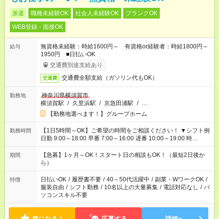
派遣
職種未経験OK
社会人未経験OK
ブランクOK
WEB登録・面接OK
無資格未経験：時給1600円～ 有資格or経験者：時給1800円～
給与
1950円 ■日払いOK
交通費別途支給あり
交通費全額支給（ガソリン代もOK）
交通費
神奈川県横須賀市
勤務地
横須賀駅
/
久里浜駅
/
京急田浦駅
/
…
【勤務地選べます！】グループホーム
【1日5時間～OK】ご希望の時間をご相談ください！ ▼シフト例
勤務時間
日勤 9:00～18:00 早番 7:00～16:00 遅番 10:00～19:00 時
短 10:00～15:00 上記はあくまで一例です。 「夕方までには帰宅
しておきたい」 「朝はゆっくりのスタートがいい」 「お昼の時
【急募】1ヶ月～OK！スタート日の相談もOK！（最短2日後か
期間
間を有効に使いたい」 など、ご希望があれば教えてください
ら）
ね。
日払いOK
/
履歴書不要
/
40～50代活躍中
/
副業・WワークOK
/
特徴
服装自由
/
シフト勤務
/
10名以上の大量募集
/
電話対応なし
/
パ
ソコンスキル不要
気になる！
応募する
詳細へ