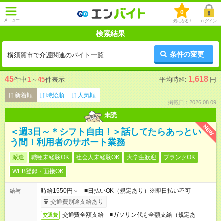
0
メニュー
気になる！
ログイン
検索結果
条件の変更
横須賀市で介護関連のバイト一覧
45
1,618
件中
1
～
45
件表示
平均時給:
円
新着順
時給順
人気順
掲載日：2026.08.09
未読
NEW
＜週3日～＊シフト自由！＞話してたらあっとい
う間！利用者のサポート業務
派遣
職種未経験OK
社会人未経験OK
大学生歓迎
ブランクOK
WEB登録・面接OK
時給1550円～ ■日払いOK（規定あり）※即日払い不可
給与
交通費別途支給あり
交通費全額支給 ■ガソリン代も全額支給（規定あ
交通費