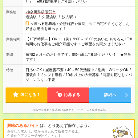
り） ■無料駐車場もご相談ください
神奈川県横須賀市
勤務地
追浜駅
/
久里浜駅
/
汐入駅
/
…
＜選べる勤務地＞介護施設や病院 ※ご自宅の近くなど、お
好きな場所を選べます！
【1日5時間～】OK！ （例）9:00～18:00のあいだ もちろん1日8
勤務時間
時間のお仕事もご紹介可能です！ご希望をお聞かせください！
その他の時間帯もあなたのライフスタイルに合わせて お選びい
ただけます！ 【シフト固定もOK】★家庭の都合でお休みが必要
短期2ヵ月～のお仕事です。開始日はご相談ください！ ★急募
期間
な場合も遠慮なくご相談ください。 ※週最低15時間以上の勤務
です！
が必要です
日払いOK
/
履歴書不要
/
40～50代活躍中
/
副業・WワークOK
/
特徴
服装自由
/
シフト勤務
/
10名以上の大量募集
/
電話対応なし
/
パ
ソコンスキル不要
気になる！
応募する
詳細へ
掲載元企業名
株式会社ネオキャリア ナイス！介護事業部
興味のあるバイト
は、とりあえず保存しよう♪
保存した求人は、後からまとめて応募できるよ。
企業からアプローチが届くことも！