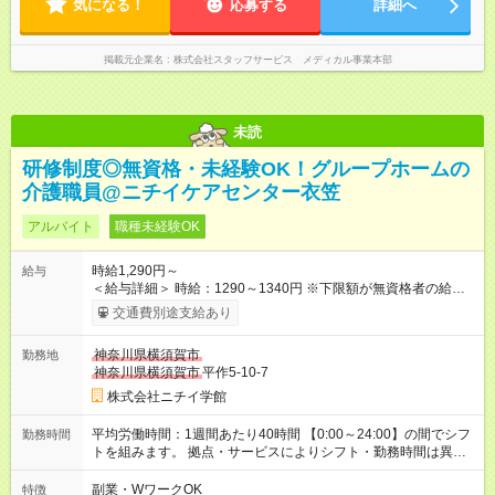
気になる！
応募する
詳細へ
掲載元企業名
株式会社スタッフサービス メディカル事業本部
未読
研修制度◎無資格・未経験OK！グループホームの
介護職員@ニチイケアセンター衣笠
アルバイト
職種未経験OK
時給1,290円～
給与
＜給与詳細＞ 時給：1290～1340円 ※下限額が無資格者の給与
です。 【試用期間】試用期間あり 試用期間の長さ：3ヶ月 雇用
交通費別途支給あり
形態、給与は本採用時と同じです。
神奈川県横須賀市
勤務地
神奈川県横須賀市
平作5-10-7
株式会社ニチイ学館
平均労働時間：1週間あたり40時間 【0:00～24:00】の間でシフ
勤務時間
トを組みます。 拠点・サービスによりシフト・勤務時間は異な
ります。 ＜シフト例＞ 早番：7:30～16:30 日勤：9:00～18:00
遅番：10:30～19:30 夜勤：16:30～翌9:30 ※上記は一例です。
副業・WワークOK
特徴