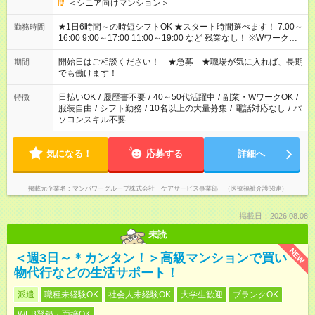
＜シニア向けマンション＞
★1日6時間～の時短シフトOK ★スタート時間選べます！ 7:00～
勤務時間
16:00 9:00～17:00 11:00～19:00 など 残業なし！ ※Wワークの
場合、他のお仕事と合わせ週40時間超の就業はご案内できませ
ん ※法令に基づき、週20時間以上勤務は社会保険への加入対象
開始日はご相談ください！ ★急募 ★職場が気に入れば、長期
期間
となります ※労働者派遣法（日雇い派遣の原則禁止）により、
でも働けます！
短時間・短期間の就業はご案内が難しい場合があります
日払いOK
/
履歴書不要
/
40～50代活躍中
/
副業・WワークOK
/
特徴
服装自由
/
シフト勤務
/
10名以上の大量募集
/
電話対応なし
/
パ
ソコンスキル不要
気になる！
応募する
詳細へ
掲載元企業名
マンパワーグループ株式会社 ケアサービス事業部 （医療福祉介護関連）
掲載日：2026.08.08
未読
NEW
＜週3日～＊カンタン！＞高級マンションで買い
物代行などの生活サポート！
派遣
職種未経験OK
社会人未経験OK
大学生歓迎
ブランクOK
WEB登録・面接OK