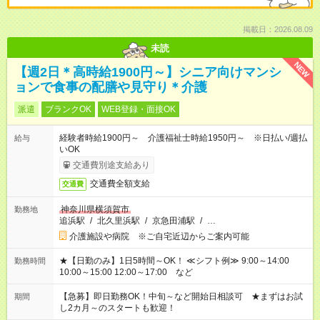
掲載日：2026.08.09
未読
NEW
【週2日＊高時給1900円～】シニア向けマンシ
ョンで食事の配膳や見守り＊介護
派遣
ブランクOK
WEB登録・面接OK
経験者時給1900円～ 介護福祉士時給1950円～ ※日払い/週払
給与
いOK
交通費別途支給あり
交通費全額支給
交通費
神奈川県横須賀市
勤務地
追浜駅
/
北久里浜駅
/
京急田浦駅
/
…
介護施設や病院 ※ご自宅近辺からご案内可能
★【日勤のみ】1日5時間～OK！ ≪シフト例≫ 9:00～14:00
勤務時間
10:00～15:00 12:00～17:00 など
【急募】即日勤務OK！中旬～など開始日相談可 ★まずはお試
期間
し2カ月～のスタートも歓迎！