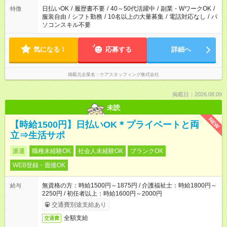
日払いOK
/
履歴書不要
/
40～50代活躍中
/
副業・WワークOK
/
特徴
服装自由
/
シフト勤務
/
10名以上の大量募集
/
電話対応なし
/
パ
ソコンスキル不要
気になる！
応募する
詳細へ
掲載元企業名
ケアスタッフィング株式会社
掲載日：2026.08.09
未読
NEW
【時給1500円】日払いOK＊プライベートと両
立⇒生活サポ
派遣
職種未経験OK
社会人未経験OK
ブランクOK
WEB登録・面接OK
無資格の方：時給1500円～1875円 / 介護福祉士：時給1800円～
給与
2250円 / 初任者以上：時給1600円～2000円
交通費別途支給あり
全額支給
交通費