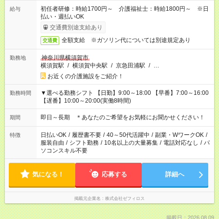
初任者研修：時給1700円～ 介護福祉士：時給1800円～ ※日
給与
払い・週払いOK
交通費別途支給あり
全額支給 ※ガソリン代については別途規定あり
交通費
神奈川県横須賀市
勤務地
横須賀駅
/
横須賀中央駅
/
京急田浦駅
/
…
お近くの介護施設をご紹介！
▼選べる勤務シフト 【日勤】9:00～18:00 【早番】7:00～16:00
勤務時間
【遅番】10:00～20:00(実働8時間)
即日～長期 ＊あなたのご希望をお気軽にお聞かせください！
期間
日払いOK
/
履歴書不要
/
40～50代活躍中
/
副業・WワークOK
/
特徴
服装自由
/
シフト勤務
/
10名以上の大量募集
/
電話対応なし
/
パ
ソコンスキル不要
気になる！
応募する
詳細へ
掲載元企業名
株式会社ゼフィロス
掲載日：2026.08.09