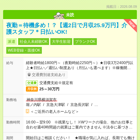
掲載日：2026.08.09
未読
NEW
夜勤＝待機多め！？【週2日で月収25.9万円】介
護スタッフ＊日払いOK!
派遣
社会人未経験OK
大学生歓迎
ブランクOK
WEB登録・面接OK
経験者時給1800円～（夜勤時給2250円～）★日収3万2400円以
給与
上★日払い／週払い制度あり（月払いも選べます）※稼働開始時
は手続き完了次第のお支払いとなります。
交通費別途支給あり
交通費支給※規定有
交通費
25～30万円
月収例
神奈川県横須賀市
勤務地
堀ノ内駅
/
京急大津駅
/
京急長沢駅
/
…
＜ご近所の老人ホームなど＞
16:00～翌9:00 ※残業なし！ ※Wワークの場合、他のお仕事と
勤務時間
合わせ週40時間超の就業はご案内できません ※法令に基づき、
週20時間以上勤務は社会保険への加入対象となります ※労働者
派遣法（日雇い派遣の原則禁止）により、短時間・短期間の就
開始日はご相談ください！ ★職場が気に入れば、長期でも働け
期間