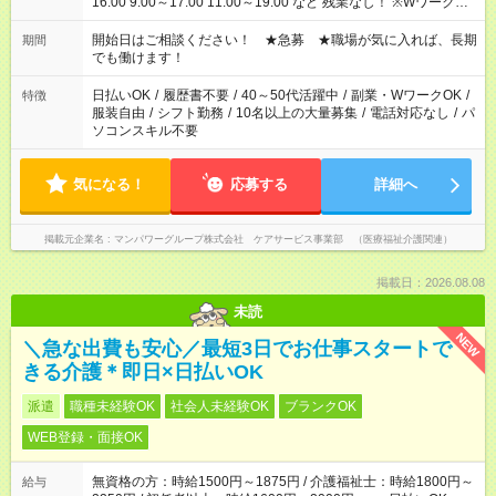
16:00 9:00～17:00 11:00～19:00 など 残業なし！ ※Wワークの
場合、他のお仕事と合わせ週40時間超の就業はご案内できませ
ん ※法令に基づき、週20時間以上勤務は社会保険への加入対象
開始日はご相談ください！ ★急募 ★職場が気に入れば、長期
期間
となります ※労働者派遣法（日雇い派遣の原則禁止）により、
でも働けます！
短時間・短期間の就業はご案内が難しい場合があります
日払いOK
/
履歴書不要
/
40～50代活躍中
/
副業・WワークOK
/
特徴
服装自由
/
シフト勤務
/
10名以上の大量募集
/
電話対応なし
/
パ
ソコンスキル不要
気になる！
応募する
詳細へ
掲載元企業名
マンパワーグループ株式会社 ケアサービス事業部 （医療福祉介護関連）
掲載日：2026.08.08
未読
NEW
＼急な出費も安心／最短3日でお仕事スタートで
きる介護＊即日×日払いOK
派遣
職種未経験OK
社会人未経験OK
ブランクOK
WEB登録・面接OK
無資格の方：時給1500円～1875円 / 介護福祉士：時給1800円～
給与