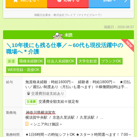
掲載元企業名
株式会社ブレイブ（マイナビグループ）
掲載日：2026.08.07
未読
NEW
＼10年後にも残る仕事／～60代も現役活躍中の
職場へ＊介護
派遣
職種未経験OK
社会人未経験OK
大学生歓迎
ブランクOK
WEB登録・面接OK
無資格未経験：時給1600円～ 経験者：時給1800円～ ★日払
給与
い／週払い制度あり（月払いも選べます）※稼働開始時は手続き
完了次第のお支払いとなります。
交通費別途支給あり
交通費全額支給※規定有
交通費
神奈川県横須賀市
勤務地
横須賀中央駅
/
京急久里浜駅
/
久里浜駅
/
…
＜シニア向け施設＞
★1日6時間～の時短シフトOK ★スタート時間選べます！ 7:00～
勤務時間