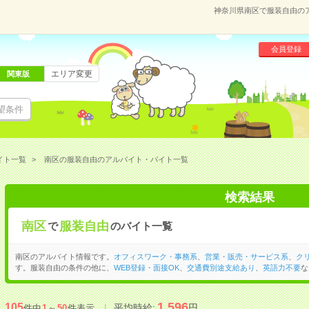
神奈川県南区で服装自由の
会員登録
エリア変更
関東版
望条件
イト一覧
南区の服装自由のアルバイト・バイト一覧
検索結果
南区
服装自由
で
のバイト一覧
南区のアルバイト情報です。
オフィスワーク・事務系
、
営業・販売・サービス系
、
ク
す。服装自由の条件の他に、
WEB登録・面接OK
、
交通費別途支給あり
、
英語力不要
な
1,596
105
平均時給:
円
件中
1
～
50
件表示