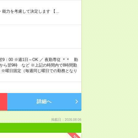
験・能力を考慮して決定します 【…
9：00 ※週1日～OK ／ 夜勤専従 ＊＊ 勤
4時から翌9時 など ※上記の時間内で8時間勤
 ※曜日固定（毎週同じ曜日での勤務となり
詳細へ
掲載日：2026.08.06