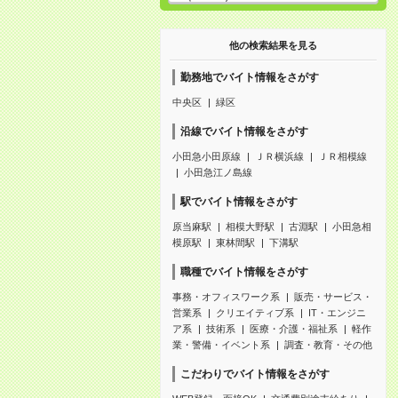
他の検索結果を見る
勤務地でバイト情報をさがす
中央区
緑区
沿線でバイト情報をさがす
小田急小田原線
ＪＲ横浜線
ＪＲ相模線
小田急江ノ島線
駅でバイト情報をさがす
原当麻駅
相模大野駅
古淵駅
小田急相
模原駅
東林間駅
下溝駅
職種でバイト情報をさがす
事務・オフィスワーク系
販売・サービス・
営業系
クリエイティブ系
IT・エンジニ
ア系
技術系
医療・介護・福祉系
軽作
業・警備・イベント系
調査・教育・その他
こだわりでバイト情報をさがす