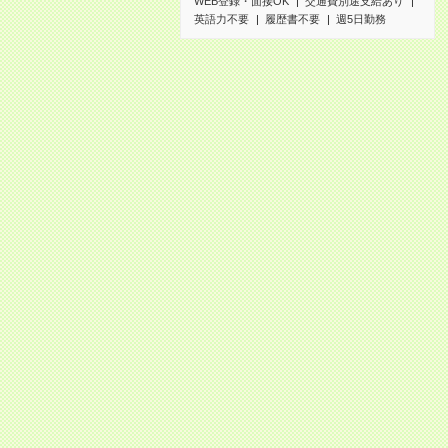
WEB登録・面接OK
交通費別途支給あり
英語力不要
履歴書不要
週5日勤務