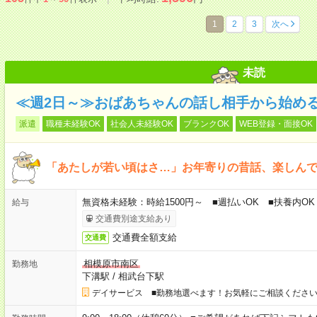
1
2
3
次へ
未読
≪週2日～≫おばあちゃんの話し相手から始め
派遣
職種未経験OK
社会人未経験OK
ブランクOK
WEB登録・面接OK
「あたしが若い頃はさ…」お年寄りの昔話、楽しん
無資格未経験：時給1500円～ ■週払いOK ■扶養内OK 
給与
交通費別途支給あり
交通費全額支給
交通費
相模原市南区
勤務地
下溝駅
/
相武台下駅
デイサービス ■勤務地選べます！お気軽にご相談くださ