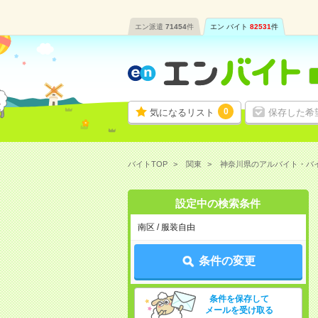
エン派遣
71454
件
エン バイト
82531
件
0
気になるリスト
保存した希
バイトTOP
関東
神奈川県のアルバイト・バ
設定中の検索条件
南区 / 服装自由
条件の変更
条件を保存して
メールを受け取る