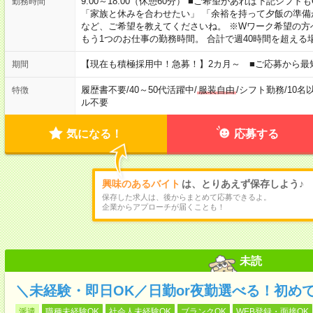
9:00～18:00（休憩60分） ■ご希望があれば下記シフトもOK！ 
勤務時間
「家族と休みを合わせたい」 「余裕を持って夕飯の準備
など、ご希望を教えてくださいね。 ※Wワーク希望の方
もう1つのお仕事の勤務時間。 合計で週40時間を超える
【現在も積極採用中！急募！】2カ月～ ■ご応募から最
期間
履歴書不要
/
40～50代活躍中
/
服装自由
/
シフト勤務
/
10名
特徴
ル不要
気になる！
応募する
興味のあるバイト
は、とりあえず保存しよう♪
保存した求人は、後からまとめて応募できるよ。
企業からアプローチが届くことも！
未読
＼未経験・即日OK／日勤or夜勤選べる！初め
派遣
職種未経験OK
社会人未経験OK
ブランクOK
WEB登録・面接OK