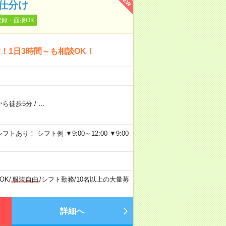
NEW
仕分け
登録・面接OK
！1日3時間～も相談OK！
から徒歩5分
/
…
り！ シフト例 ▼9:00～12:00 ▼9:00
OK
/
服装自由
/
シフト勤務
/
10名以上の大量募
詳細へ