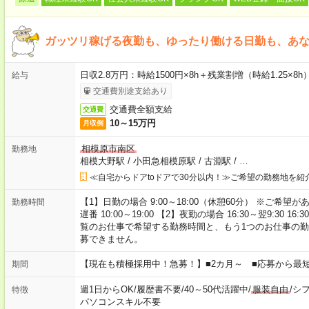
ガッツリ稼げる夜勤も、ゆったり働ける日勤も、あ
日収2.8万円：時給1500円×8h＋残業割増（時給1.25×8h
給与
交通費別途支給あり
交通費全額支給
交通費
10～15万円
月収例
相模原市南区
勤務地
相模大野駅
/
小田急相模原駅
/
古淵駅
/
…
≪自宅からドアtoドアで30分以内！≫ご希望の勤務地を紹
【1】日勤の場合 9:00～18:00（休憩60分） ※ご希望があ
勤務時間
遅番 10:00～19:00 【2】夜勤の場合 16:30～翌9:30 
覧のお仕事で希望する勤務時間と、もう1つのお仕事の勤
募できません。
【現在も積極採用中！急募！】■2カ月～ ■応募から最短
期間
週1日からOK
/
履歴書不要
/
40～50代活躍中
/
服装自由
/
シ
特徴
パソコンスキル不要