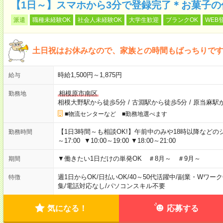
【1日～】スマホから3分で登録完了＊お菓子の
派遣
職種未経験OK
社会人未経験OK
大学生歓迎
ブランクOK
WEB
土日祝はお休みなので、家族との時間もばっちりです
時給1,500円～1,875円
給与
相模原市南区
勤務地
相模大野駅から徒歩5分
/
古淵駅から徒歩5分
/
原当麻駅
■物流センターなど ■勤務地選べます
【1日3時間～も相談OK!】午前中のみや18時以降などのシフトあ
勤務時間
～17:00 ▼10:00～19:00 ▼18:00～21:00
▼働きたい1日だけの単発OK ＃8月～ ＃9月～
期間
週1日からOK
/
日払いOK
/
40～50代活躍中
/
副業・Wワーク
特徴
集
/
電話対応なし
/
パソコンスキル不要
気になる！
応募する