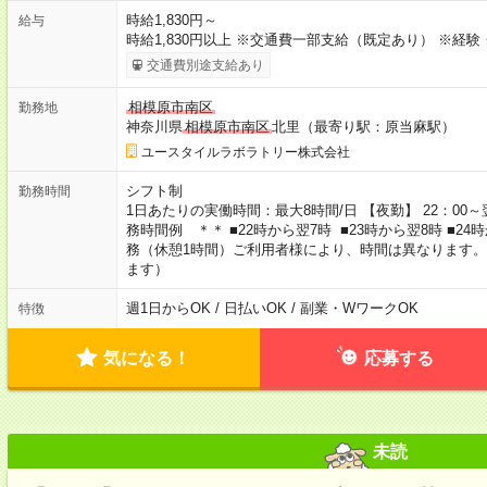
時給1,830円～
給与
時給1,830円以上 ※交通費一部支給（既定あり） ※経
交通費別途支給あり
相模原市南区
勤務地
神奈川県
相模原市南区
北里（最寄り駅：原当麻駅）
ユースタイルラボラトリー株式会社
シフト制
勤務時間
1日あたりの実働時間：最大8時間/日 【夜勤】 22：00～翌
務時間例 ＊＊ ■22時から翌7時 ■23時から翌8時 ■2
務（休憩1時間）ご利用者様により、時間は異なります。
ます）
週1日からOK / 日払いOK / 副業・WワークOK
特徴
気になる！
応募する
未読