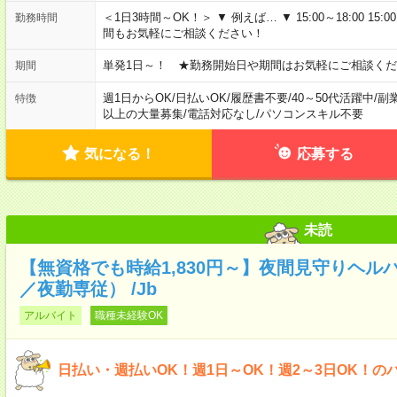
＜1日3時間～OK！＞ ▼ 例えば… ▼ 15:00～18:00 15:00
勤務時間
間もお気軽にご相談ください！
単発1日～！ ★勤務開始日や期間はお気軽にご相談くだ
期間
週1日からOK
/
日払いOK
/
履歴書不要
/
40～50代活躍中
/
副
特徴
以上の大量募集
/
電話対応なし
/
パソコンスキル不要
気になる！
応募する
未読
【無資格でも時給1,830円～】夜間見守りヘル
／夜勤専従） /Jb
アルバイト
職種未経験OK
日払い・週払いOK！週1日～OK！週2～3日OK！の