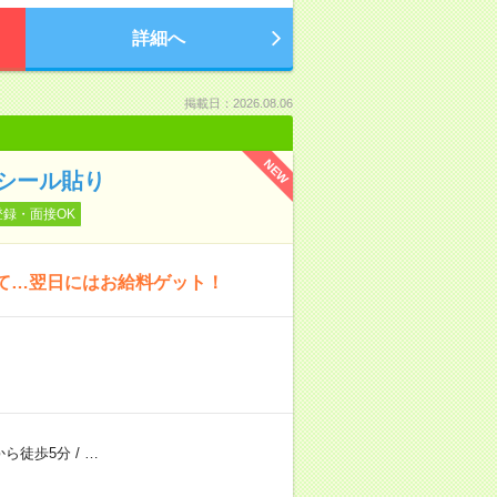
詳細へ
掲載日：2026.08.06
NEW
シール貼り
登録・面接OK
いて…翌日にはお給料ゲット！
から徒歩5分
/
…