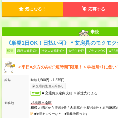
気になる！
応募する
未読
《単発1日OK！日払い可》＊文房具のモクモク
派遣
職種未経験OK
社会人未経験OK
大学生歓迎
ブランクOK
WEB
＜平日×夕方のみの“短時間”限定！＞学校帰りに働
時給1,500円～1,875円
給与
交通費別途支給あり
■ 交通費規定内支給 ※派遣先による
交通費
相模原市南区
勤務地
相模大野駅から徒歩5分
/
古淵駅から徒歩5分
/
原当麻駅
■物流センターなど ■勤務地選べます