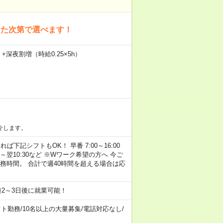
なた次第で選べます！
）+深夜割増（時給0.25×5h）
介します。
れば下記シフトもOK！ 早番 7:00～16:00
16:30～翌10:30など ※Wワーク希望の方へ 今ご
務時間。 合計で週40時間を超える場合は応
2～3日後に就業可能！
フト勤務
/
10名以上の大量募集
/
電話対応なし
/