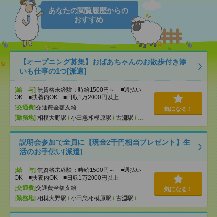
あなたの閲覧履歴からの
おすすめ
【オープニング募集】おばあちゃんのお散歩付き添
いも仕事の1つ[派遣]
[給 与]
無資格未経験：時給1500円～ ■週払い
OK ■扶養内OK ■日収1万2000円以上
[交通費]
交通費全額支給
気になる！
[勤務地]
相模大野駅
/
小田急相模原駅
/
古淵駅
/
…
説明会参加で全員に【現金2千円相当プレゼント】生
活のお手伝い[派遣]
[給 与]
無資格未経験：時給1500円～ ■週払い
OK ■扶養内OK ■日収1万2000円以上
[交通費]
交通費全額支給
気になる！
[勤務地]
相模大野駅
/
小田急相模原駅
/
古淵駅
/
…