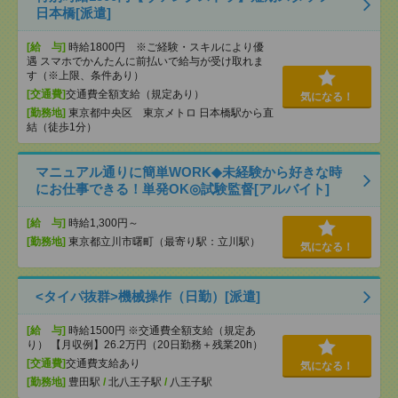
日本橋[派遣]
[給 与]
時給1800円 ※ご経験・スキルにより優
遇 スマホでかんたんに前払いで給与が受け取れま
す（※上限、条件あり）
[交通費]
交通費全額支給（規定あり）
気になる！
[勤務地]
東京都中央区 東京メトロ 日本橋駅から直
結（徒歩1分）
マニュアル通りに簡単WORK◆未経験から好きな時
にお仕事できる！単発OK◎試験監督[アルバイト]
[給 与]
時給1,300円～
[勤務地]
東京都立川市曙町（最寄り駅：立川駅）
気になる！
<タイパ抜群>機械操作（日勤）[派遣]
[給 与]
時給1500円 ※交通費全額支給（規定あ
り） 【月収例】26.2万円（20日勤務＋残業20h）
[交通費]
交通費支給あり
気になる！
[勤務地]
豊田駅
/
北八王子駅
/
八王子駅