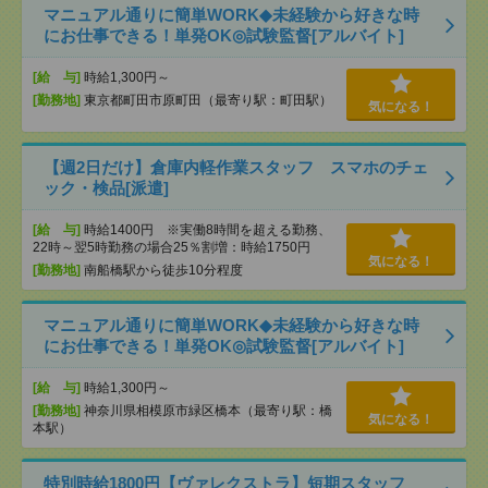
マニュアル通りに簡単WORK◆未経験から好きな時
にお仕事できる！単発OK◎試験監督[アルバイト]
[給 与]
時給1,300円～
[勤務地]
東京都町田市原町田（最寄り駅：町田駅）
気になる！
【週2日だけ】倉庫内軽作業スタッフ スマホのチェ
ック・検品[派遣]
[給 与]
時給1400円 ※実働8時間を超える勤務、
22時～翌5時勤務の場合25％割増：時給1750円
気になる！
[勤務地]
南船橋駅から徒歩10分程度
マニュアル通りに簡単WORK◆未経験から好きな時
にお仕事できる！単発OK◎試験監督[アルバイト]
[給 与]
時給1,300円～
[勤務地]
神奈川県相模原市緑区橋本（最寄り駅：橋
気になる！
本駅）
特別時給1800円【ヴァレクストラ】短期スタッフ