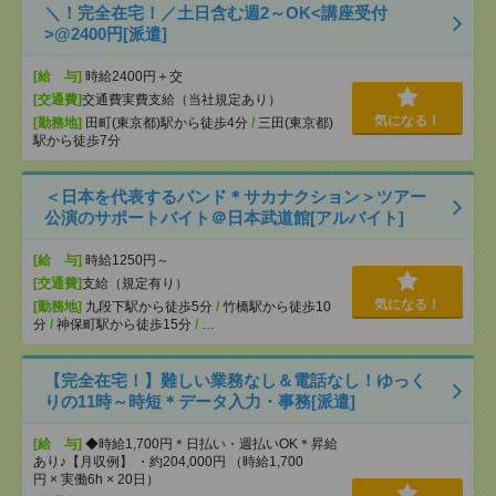
＼！完全在宅！／土日含む週2～OK<講座受付
>@2400円[派遣]
[給 与]
時給2400円＋交
[交通費]
交通費実費支給（当社規定あり）
気になる！
[勤務地]
田町(東京都)駅から徒歩4分
/
三田(東京都)
駅から徒歩7分
＜日本を代表するバンド＊サカナクション＞ツアー
公演のサポートバイト＠日本武道館[アルバイト]
[給 与]
時給1250円～
[交通費]
支給（規定有り）
気になる！
[勤務地]
九段下駅から徒歩5分
/
竹橋駅から徒歩10
分
/
神保町駅から徒歩15分
/
…
【完全在宅！】難しい業務なし＆電話なし！ゆっく
りの11時～時短＊データ入力・事務[派遣]
[給 与]
◆時給1,700円＊日払い・週払いOK＊昇給
あり♪【月収例】 ・約204,000円 （時給1,700
円 × 実働6h × 20日）