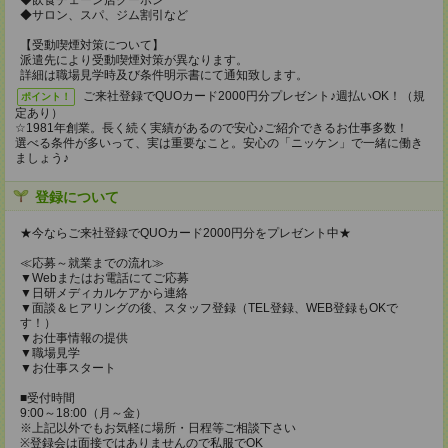
◆飲食チェーン店クーポン
◆サロン、スパ、ジム割引など
【受動喫煙対策について】
派遣先により受動喫煙対策が異なります。
詳細は職場見学時及び条件明示書にて通知致します。
ご来社登録でQUOカード2000円分プレゼント♪週払いOK！（規
ポイント！
定あり）
☆1981年創業。長く続く実績があるので安心♪ご紹介できるお仕事多数！
選べる条件が多いって、実は重要なこと。安心の「ニッケン」で一緒に働き
ましょう♪
登録について
★今ならご来社登録でQUOカード2000円分をプレゼント中★
≪応募～就業までの流れ≫
▼Webまたはお電話にてご応募
▼日研メディカルケアから連絡
▼面談＆ヒアリングの後、スタッフ登録（TEL登録、WEB登録もOKで
す！）
▼お仕事情報の提供
▼職場見学
▼お仕事スタート
■受付時間
9:00～18:00（月～金）
※上記以外でもお気軽に場所・日程等ご相談下さい
※登録会は面接ではありませんので私服でOK