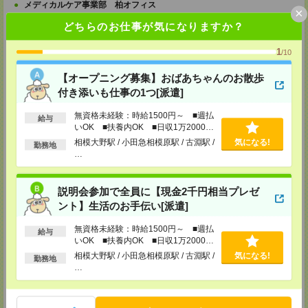
メディカルケア事業部 柏オフィス
×
千葉県柏市末広町5-19 第12関口ビル7F 705号室
どちらのお仕事が気になりますか？
TEL：0120-935-218
MAIL：
tenshoku@nikken-ts.jp
担当：採用担当
1
/10
メディカルケア事業部 新宿オフィス
【オープニング募集】おばあちゃんのお散歩
東京都新宿区新宿2-3-10 新宿御苑ビル6階
付き添いも仕事の1つ[派遣]
TEL：0120-457-235
MAIL：
tenshoku@nikken-ts.jp
担当：採用担当
無資格未経験：時給1500円～ ■週払
給与
いOK ■扶養内OK ■日収1万2000円
メディカルケア事業部 立川事業所
以上
相模大野駅 / 小田急相模原駅 / 古淵駅 /
気になる!
勤務地
東京都立川市錦町1-12-14
…
TEL：0120-934-200
MAIL：
tenshoku@nikken-ts.jp
担当：採用担当
説明会参加で全員に【現金2千円相当プレゼ
メディカルケア事業部 町田オフィス
ント】生活のお手伝い[派遣]
東京都町田市森野1-7-23 大樹生命町田ビル6F
TEL：0120-453-285
無資格未経験：時給1500円～ ■週払
給与
MAIL：
tenshoku@nikken-ts.jp
いOK ■扶養内OK ■日収1万2000円
担当：採用担当
以上
相模大野駅 / 小田急相模原駅 / 古淵駅 /
気になる!
勤務地
メディカルケア事業部 横浜オフィス
…
神奈川県横浜市保土ケ谷区神戸町134 横浜ビジネスパークサウスタワー
2F B区画
TEL：0120-901-799