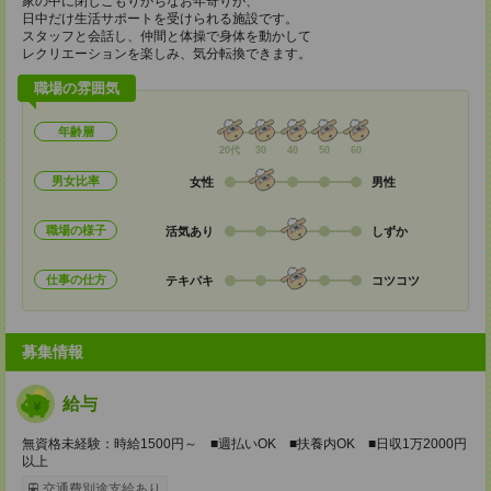
家の中に閉じこもりがちなお年寄りが、
日中だけ生活サポートを受けられる施設です。
スタッフと会話し、仲間と体操で身体を動かして
レクリエーションを楽しみ、気分転換できます。
職場の雰囲気
年齢層
20代
30
40
50
60
男女比率
女性
男性
職場の様子
活気あり
しずか
仕事の仕方
テキパキ
コツコツ
募集情報
給与
無資格未経験：時給1500円～ ■週払いOK ■扶養内OK ■日収1万2000円
以上
交通費別途支給あり