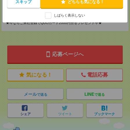
MAIL：
スキップ
tenshoku@nikken-ts.jp
どちらも気になる！
担当：採用担当
登録交通費
しばらく表示しない
★今ならご来社登録でQUOカード2000円分をプレゼント中★
応募ページへ
気になる！
電話応募
メール
LINE
で送る
で送る
シェア
ツイート
ブックマーク