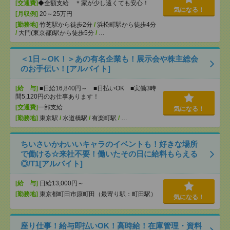
[交通費]
◆全額支給 ＊家が少し遠くても安心！
気になる！
[月収例]
20～25万円
[勤務地]
竹芝駅から徒歩2分
/
浜松町駅から徒歩4分
/
大門(東京都)駅から徒歩5分
/
…
＜1日～OK！＞あの有名企業も！展示会や株主総会
のお手伝い！[アルバイト]
[給 与]
■日給16,840円～ ■日払いOK ■実働3時
間5,120円のお仕事あります！
[交通費]
一部支給
気になる！
[勤務地]
東京駅
/
水道橋駅
/
有楽町駅
/
…
ちいさいかわいいキャラのイベントも！好きな場所
で働ける☆来社不要！働いたその日に給料もらえる
◎/T1[アルバイト]
[給 与]
日給13,000円～
[勤務地]
東京都町田市原町田（最寄り駅：町田駅）
気になる！
座り仕事！給与即払いOK！高時給！在庫管理・資料