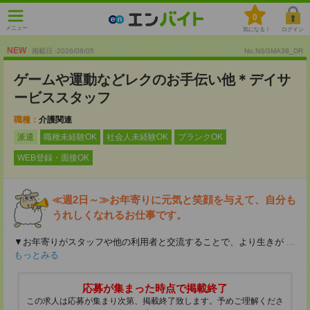
0
メニュー
気になる！
ログイン
NEW
掲載日 :2026
/
08
/
05
No.NSGMA38_DR
ゲームや運動などレクのお手伝い他＊デイサ
ービススタッフ
職種：
介護関連
派遣
職種未経験OK
社会人未経験OK
ブランクOK
WEB登録・面接OK
≪週2日～≫お年寄りに元気と笑顔を与えて、自分も
うれしくなれるお仕事です。
▼お年寄りがスタッフや他の利用者と交流することで、より生きが
...
もっとみる
応募が集まった時点で掲載終了
この求人は応募が集まり次第、掲載終了致します。予めご理解くださ