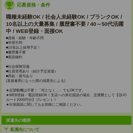
応募資格・条件
職種未経験OK / 社会人未経験OK / ブランクOK /
10名以上の大量募集 / 履歴書不要 / 40～50代活躍
中 / WEB登録・面接OK
■資格・経験・年齢不問
■学歴不問
■10名以上採用予定！
■履歴書不要
■面談確約
■社会保険完備
■社員登用あり（紹介予定派遣）
■昇給・賞与あり
(直接雇用になった際の就業先による)
★志望動機は不要！「何となく…」でもOKです。
★WEB登録・電話登録OK！支店への来社面談の場合、交通費として【QUO
カード2000円分】プレゼント！
★出張面談に関してもお気軽にご相談ください。
派遣先の概要
配属先について