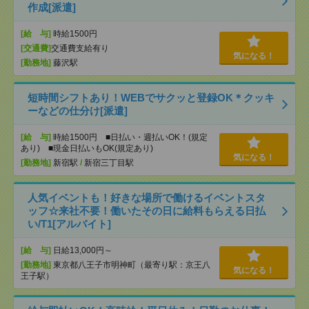
作成[派遣]
[給 与]
時給1500円
[交通費]
交通費支給有り
気になる！
[勤務地]
藤沢駅
短時間シフトあり！WEBでサクッと登録OK＊クッキ
ーなどの仕分け[派遣]
[給 与]
時給1500円 ■日払い・週払いOK！(規定
あり) ■現金日払いもOK(規定あり)
気になる！
[勤務地]
新宿駅
/
新宿三丁目駅
人気イベントも！好きな場所で働けるイベントスタ
ッフ☆来社不要！働いたその日に給料もらえる日払
い/T1[アルバイト]
[給 与]
日給13,000円～
[勤務地]
東京都八王子市明神町（最寄り駅：京王八
気になる！
王子駅）