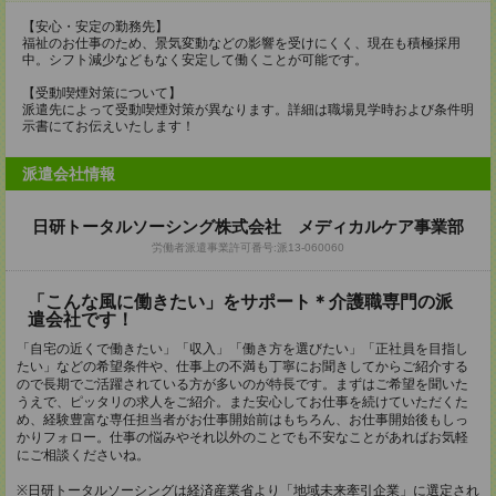
【安心・安定の勤務先】
福祉のお仕事のため、景気変動などの影響を受けにくく、現在も積極採用
中。シフト減少などもなく安定して働くことが可能です。
【受動喫煙対策について】
派遣先によって受動喫煙対策が異なります。詳細は職場見学時および条件明
示書にてお伝えいたします！
派遣会社情報
日研トータルソーシング株式会社 メディカルケア事業部
労働者派遣事業許可番号:派13-060060
「こんな風に働きたい」をサポート＊介護職専門の派
遣会社です！
「自宅の近くで働きたい」「収入」「働き方を選びたい」「正社員を目指し
たい」などの希望条件や、仕事上の不満も丁寧にお聞きしてからご紹介する
ので長期でご活躍されている方が多いのが特長です。まずはご希望を聞いた
うえで、ピッタリの求人をご紹介。また安心してお仕事を続けていただくた
め、経験豊富な専任担当者がお仕事開始前はもちろん、お仕事開始後もしっ
かりフォロー。仕事の悩みやそれ以外のことでも不安なことがあればお気軽
にご相談くださいね。
※日研トータルソーシングは経済産業省より「地域未来牽引企業」に選定され