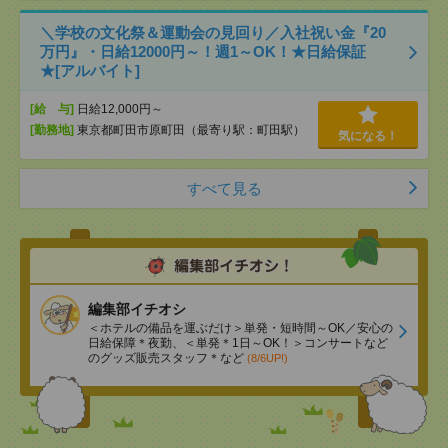
＼学校の文化祭＆運動会の見回り／入社祝い金『20
万円』・日給12000円～！週1～OK！★日給保証
★[アルバイト]
[給 与]
日給12,000円～
[勤務地]
東京都町田市原町田（最寄り駅：町田駅）
気になる！
すべて見る
編集部イチオシ
＜ホテルの備品を運ぶだけ＞単発・短時間～OK／安心の
日給保障＊夜勤、＜単発＊1日～OK！＞コンサートなど
のグッズ販売スタッフ＊など
(8/6UP!)