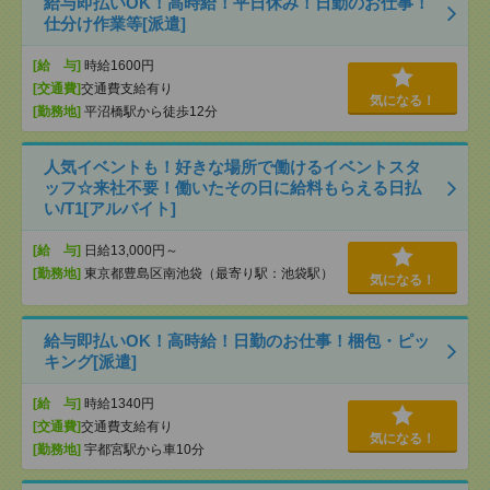
給与即払いOK！高時給！平日休み！日勤のお仕事！
仕分け作業等[派遣]
[給 与]
時給1600円
[交通費]
交通費支給有り
気になる！
[勤務地]
平沼橋駅から徒歩12分
人気イベントも！好きな場所で働けるイベントスタ
ッフ☆来社不要！働いたその日に給料もらえる日払
い/T1[アルバイト]
[給 与]
日給13,000円～
[勤務地]
東京都豊島区南池袋（最寄り駅：池袋駅）
気になる！
給与即払いOK！高時給！日勤のお仕事！梱包・ピッ
キング[派遣]
[給 与]
時給1340円
[交通費]
交通費支給有り
気になる！
[勤務地]
宇都宮駅から車10分