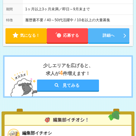
1ヶ月以上3ヶ月未満／即日～9月末まで
期間
履歴書不要
/
40～50代活躍中
/
10名以上の大量募集
特徴
気になる！
応募する
詳細へ
少しエリアを広げると、
4
求人が
件増えます！
見てみる
編集部イチオシ