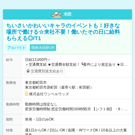
未読
ちいさいかわいいキャラのイベントも！好きな
場所で働ける☆来社不要！働いたその日に給料
もらえる◎/T1
アルバイト
職種未経験OK
日給13,000円～
給与
＋交通費支給 ★交通費全額支給！ ┗案件により規定あり ★日払
いOK！（規定あり） ┗働いたその日に現金GET♪ お仕事後はコ
交通費別途支給あり
ンビニATMから 日払い分を引き落とせます！ 【試用期間】試
用期間なし
東京都町田市
勤務地
東京都町田市原町田（最寄り駅：町田駅）
株式会社ワンベルウッズ
勤務時間は指定なし
勤務時間
変形労働時間制 想定労働時間160時間/月 【シフト例】 ・8：00
～21：00
単発・1日のみOK
期間
週1日からOK / 日払いOK / 副業・WワークOK / 10名以上の大量
特徴