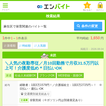
0
メニュー
気になる！
ログイン
検索結果
条件の変更
麻生区で保育関連のバイト一覧
1
1,650
件中
1
～
1
件表示
平均時給:
円
新着順
時給順
人気順
掲載日：2026.08.04
未読
＼人気の夜勤専従／月10回勤務で月収31.5万円以
上可！介護度低め＊日払いOK
派遣
社会人未経験OK
ブランクOK
WEB登録・面接OK
経験者：1回3万1579円！／介護福祉士：1回3万2725円～！ ※
給与
日払い・週払いOK
交通費別途支給あり
全額支給（※ガソリン代は別途規定あり）
交通費