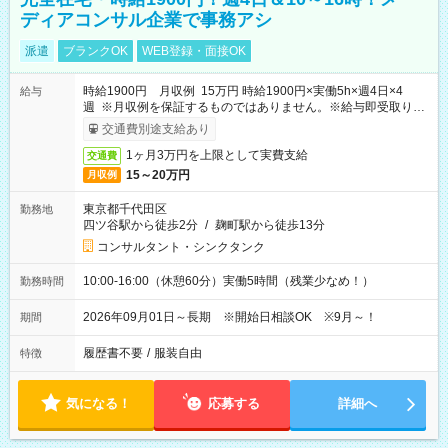
ディアコンサル企業で事務アシ
派遣
ブランクOK
WEB登録・面接OK
時給1900円 月収例 15万円 時給1900円×実働5h×週4日×4
給与
週 ※月収例を保証するものではありません。※給与即受取りサ
ービス利用可（利用条件有）
交通費別途支給あり
1ヶ月3万円を上限として実費支給
交通費
15～20万円
月収例
東京都千代田区
勤務地
四ツ谷駅から徒歩2分
/
麹町駅から徒歩13分
コンサルタント・シンクタンク
10:00-16:00（休憩60分）実働5時間（残業少なめ！）
勤務時間
2026年09月01日～長期 ※開始日相談OK ※9月～！
期間
履歴書不要
/
服装自由
特徴
気になる！
応募する
詳細へ