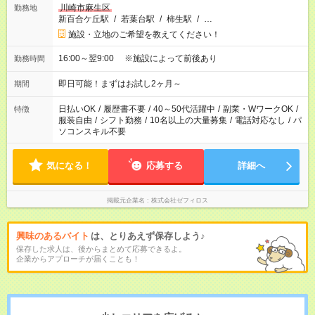
川崎市麻生区
勤務地
新百合ケ丘駅
/
若葉台駅
/
柿生駅
/
…
施設・立地のご希望を教えてください！
16:00～翌9:00 ※施設によって前後あり
勤務時間
即日可能！まずはお試し2ヶ月～
期間
日払いOK
/
履歴書不要
/
40～50代活躍中
/
副業・WワークOK
/
特徴
服装自由
/
シフト勤務
/
10名以上の大量募集
/
電話対応なし
/
パ
ソコンスキル不要
気になる！
応募する
詳細へ
掲載元企業名
株式会社ゼフィロス
興味のあるバイト
は、とりあえず保存しよう♪
保存した求人は、後からまとめて応募できるよ。
企業からアプローチが届くことも！