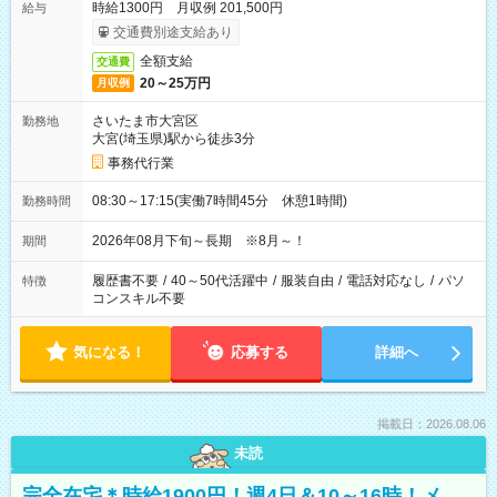
時給1300円 月収例 201,500円
給与
交通費別途支給あり
全額支給
交通費
20～25万円
月収例
さいたま市大宮区
勤務地
大宮(埼玉県)駅から徒歩3分
事務代行業
08:30～17:15(実働7時間45分 休憩1時間)
勤務時間
2026年08月下旬～長期 ※8月～！
期間
履歴書不要
/
40～50代活躍中
/
服装自由
/
電話対応なし
/
パソ
特徴
コンスキル不要
気になる！
応募する
詳細へ
掲載日：2026.08.06
未読
完全在宅＊時給1900円！週4日＆10～16時！メ