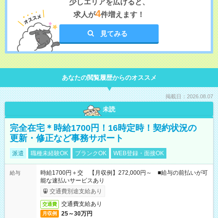
少しエリアを広げると、
4
求人が
件増えます！
見てみる
あなたの閲覧履歴からのオススメ
掲載日：2026.08.07
未読
完全在宅＊時給1700円！16時定時！契約状況の
更新・修正など事務サポート
派遣
職種未経験OK
ブランクOK
WEB登録・面接OK
時給1700円＋交 【月収例】272,000円～ ■給与の前払いが可
給与
能な速払いサービスあり
交通費別途支給あり
交通費支給あり
交通費
25～30万円
月収例