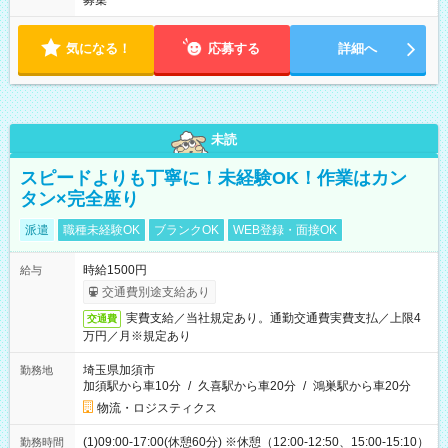
募集
気になる！
応募する
詳細へ
未読
スピードよりも丁寧に！未経験OK！作業はカン
タン×完全座り
派遣
職種未経験OK
ブランクOK
WEB登録・面接OK
時給1500円
給与
交通費別途支給あり
実費支給／当社規定あり。通勤交通費実費支払／上限4
交通費
万円／月※規定あり
埼玉県加須市
勤務地
加須駅から車10分
/
久喜駅から車20分
/
鴻巣駅から車20分
物流・ロジスティクス
(1)09:00-17:00(休憩60分) ※休憩（12:00-12:50、15:00-15:10）
勤務時間