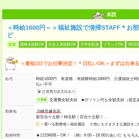
未読
＜時給1600円～＞福祉施設で清掃STAFF＊
ど
派遣
職種未経験OK
社会人未経験OK
大学生歓迎
ブランクOK
WEB
＜最短3日でお仕事決定！＊日払いOK＞まずは出来
時給1600円 有資格・有経験時給1800円 介護福祉士時
給与
払い不可
交通費別途支給あり
交通費全額支給 ■ガソリン代も全額支給（規定
交通費
川崎市麻生区
勤務地
新百合ケ丘駅
/
柿生駅
/
百合ケ丘駅
/
…
＜選べる勤務地＞福祉施設 ※他にもさまざまな施設をご
★1日5時間～OK！ （例）9:00～18:00のあいだ も
勤務時間