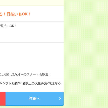
る！日払いもOK！
/週払いOK！
はお試し2カ月～のスタートも歓迎！
K
/
シフト勤務
/
10名以上の大量募集
/
電話対応
詳細へ