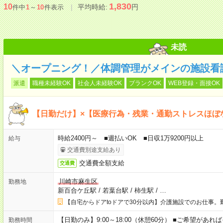
1,830
10
平均時給:
円
件中
1
～
10
件表示
未読
＼オープニング！／体調管理がメインの施設看
派遣
職種未経験OK
社会人未経験OK
ブランクOK
WEB登録・面接OK
【日勤だけ】×【医療行為・残業・通勤ストレスほぼ
時給2400円～ ■週払いOK ■日収1万9200円以上
給与
交通費別途支給あり
交通費全額支給
交通費
川崎市麻生区
勤務地
新百合ケ丘駅
/
若葉台駅
/
柿生駅
/
…
【自宅からドアtoドアで30分以内】介護施設でのお仕事。
【日勤のみ】9:00～18:00（休憩60分） ■ご希望があれば
勤務時間