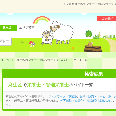
神奈川県麻生区で栄養士・管理栄養士の
会員登録
エリア変更
関東版
望条件
イト一覧
麻生区の栄養士・管理栄養士のアルバイト・バイト一覧
検索結果
麻生区
栄養士・管理栄養士
で
のバイト一覧
麻生区のアルバイト情報です。
オフィスワーク・事務系
、
営業・販売・サービス系
、
ます。栄養士・管理栄養士の条件の他に、
WEB登録・面接OK
、
交通費別途支給あり
、
す。