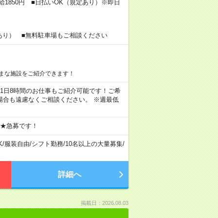
給1850円 ■日払いOK（規定あり）※即日
あり） ■無料駐車場もご相談ください
まな施設をご紹介できます！
ちろん1日8時間のお仕事もご紹介可能です！ご希
場合も遠慮なくご相談ください。 ※週最低
 ★急募です！
K
/
服装自由
/
シフト勤務
/
10名以上の大量募集
/
詳細へ
掲載日：2026.08.03