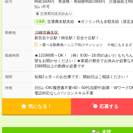
時給1600円 有資格・有経験時給1800円 介護福祉士時
給与
払い不可
交通費別途支給あり
交通費全額支給 ■ガソリン代も全額支給（規定
交通費
川崎市麻生区
勤務地
新百合ケ丘駅
/
柿生駅
/
百合ケ丘駅
/
…
＜選べる勤務地＞シニア向けマンション ※他にもさまざ
★1日5時間～OK！ （例）9:00～18:00のあいだ も
勤務時間
望をお聞かせください！★家庭の都合でお休みが必要な
15時間以上の勤務が必要です
短期2ヵ月～のお仕事です。開始日はご相談ください！
期間
日払いOK
/
履歴書不要
/
40～50代活躍中
/
副業・WワークO
特徴
電話対応なし
/
パソコンスキル不要
気になる！
応募する
未読