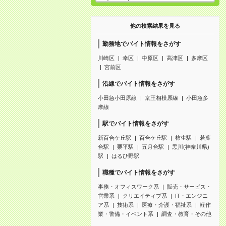
他の検索結果を見る
勤務地でバイト情報をさがす
川崎区
幸区
中原区
高津区
多摩区
宮前区
沿線でバイト情報をさがす
小田急小田原線
京王相模原線
小田急多
摩線
駅でバイト情報をさがす
新百合ケ丘駅
百合ケ丘駅
柿生駅
若葉
台駅
栗平駅
五月台駅
黒川(神奈川県)
駅
はるひ野駅
職種でバイト情報をさがす
事務・オフィスワーク系
販売・サービス・
営業系
クリエイティブ系
IT・エンジニ
ア系
技術系
医療・介護・福祉系
軽作
業・警備・イベント系
調査・教育・その他