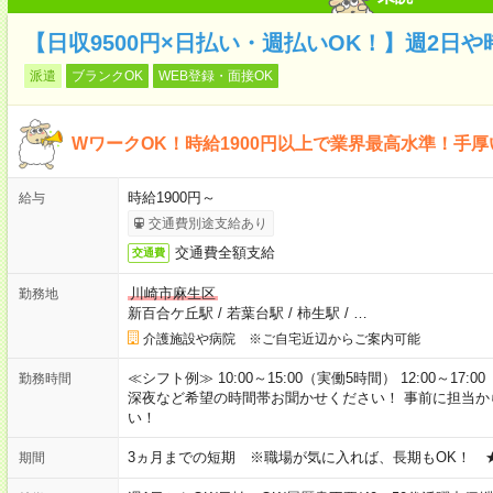
【日収9500円×日払い・週払いOK！】週2日
派遣
ブランクOK
WEB登録・面接OK
WワークOK！時給1900円以上で業界最高水準！手
時給1900円～
給与
交通費別途支給あり
交通費全額支給
交通費
川崎市麻生区
勤務地
新百合ケ丘駅
/
若葉台駅
/
柿生駅
/
…
介護施設や病院 ※ご自宅近辺からご案内可能
≪シフト例≫ 10:00～15:00（実働5時間） 12:00～1
勤務時間
深夜など希望の時間帯お聞かせください！ 事前に担当
い！
3ヵ月までの短期 ※職場が気に入れば、長期もOK！ 
期間