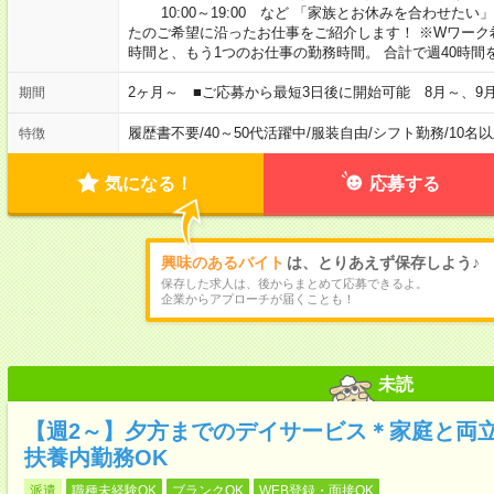
10:00～19:00 など 「家族とお休みを合わせたい
たのご希望に沿ったお仕事をご紹介します！ ※Wワーク
時間と、もう1つのお仕事の勤務時間。 合計で週40時
2ヶ月～ ■ご応募から最短3日後に開始可能 8月～、9
期間
履歴書不要
/
40～50代活躍中
/
服装自由
/
シフト勤務
/
10名
特徴
気になる！
応募する
興味のあるバイト
は、とりあえず保存しよう♪
保存した求人は、後からまとめて応募できるよ。
企業からアプローチが届くことも！
未読
【週2～】夕方までのデイサービス＊家庭と両
扶養内勤務OK
派遣
職種未経験OK
ブランクOK
WEB登録・面接OK