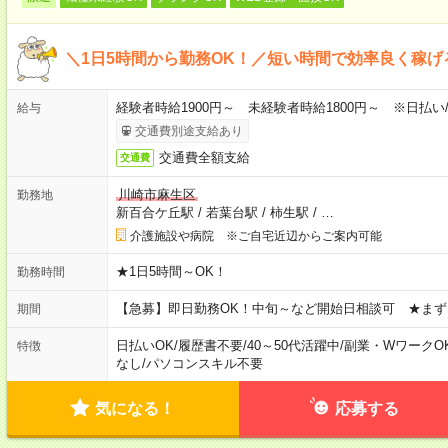
＼1日5時間から勤務OK！／短い時間で効率良く稼げ
経験者時給1900円～ 未経験者時給1800円～ ※日払い
給与
交通費別途支給あり
交通費全額支給
交通費
川崎市麻生区
勤務地
新百合ケ丘駅
/
若葉台駅
/
柿生駅
/
…
介護施設や病院 ※ご自宅近辺からご案内可能
★1日5時間～OK！
勤務時間
【急募】即日勤務OK！中旬～など開始日相談可 ★まず
期間
日払いOK
/
履歴書不要
/
40～50代活躍中
/
副業・WワークO
特徴
なし
/
パソコンスキル不要
気になる！
応募する