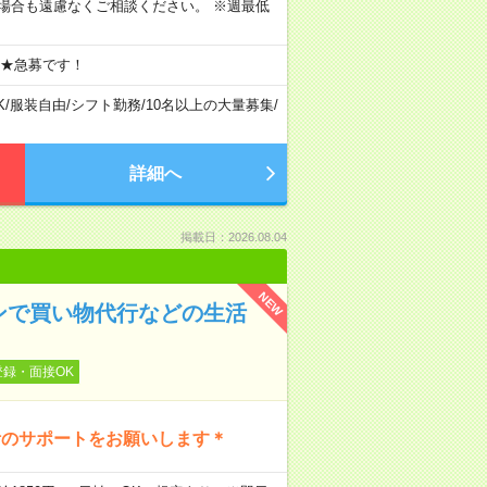
場合も遠慮なくご相談ください。 ※週最低
 ★急募です！
K
/
服装自由
/
シフト勤務
/
10名以上の大量募集
/
詳細へ
掲載日：2026.08.04
NEW
ンで買い物代行などの生活
登録・面接OK
活のサポートをお願いします＊