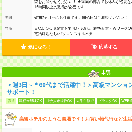
望をお聞かせください！ ★家庭の都合でお休みが必要な
15時間以上の勤務が必要です
短期2ヵ月～のお仕事です。開始日はご相談ください！
期間
日払いOK
/
履歴書不要
/
40～50代活躍中
/
副業・WワークO
特徴
電話対応なし
/
パソコンスキル不要
気になる！
応募する
未読
＜週3日～＊60代まで活躍中！＞高級マンショ
サポート！
派遣
職種未経験OK
社会人未経験OK
大学生歓迎
ブランクOK
WEB
高級ホテルのような職場です！お買い物代行など生