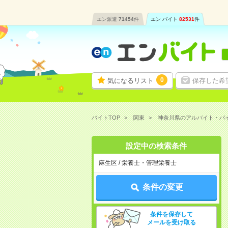
エン派遣
71454
件
エン バイト
82531
件
0
気になるリスト
保存した希
バイトTOP
関東
神奈川県のアルバイト・バ
設定中の検索条件
麻生区 / 栄養士・管理栄養士
条件の変更
条件を保存して
メールを受け取る