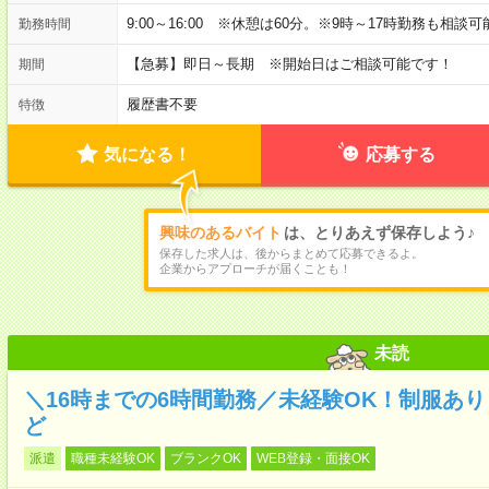
9:00～16:00 ※休憩は60分。※9時～17時勤務も相談
勤務時間
【急募】即日～長期 ※開始日はご相談可能です！
期間
履歴書不要
特徴
気になる！
応募する
興味のあるバイト
は、とりあえず保存しよう♪
保存した求人は、後からまとめて応募できるよ。
企業からアプローチが届くことも！
未読
＼16時までの6時間勤務／未経験OK！制服あ
ど
派遣
職種未経験OK
ブランクOK
WEB登録・面接OK