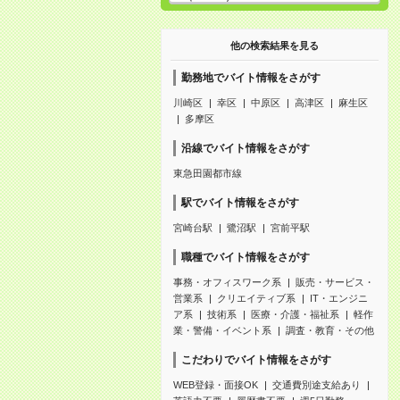
他の検索結果を見る
勤務地でバイト情報をさがす
川崎区
幸区
中原区
高津区
麻生区
多摩区
沿線でバイト情報をさがす
東急田園都市線
駅でバイト情報をさがす
宮崎台駅
鷺沼駅
宮前平駅
職種でバイト情報をさがす
事務・オフィスワーク系
販売・サービス・
営業系
クリエイティブ系
IT・エンジニ
ア系
技術系
医療・介護・福祉系
軽作
業・警備・イベント系
調査・教育・その他
こだわりでバイト情報をさがす
WEB登録・面接OK
交通費別途支給あり