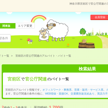
神奈川県宮前区で官公庁関連の
会員登録
エリア変更
関東版
望条件
イト一覧
宮前区の官公庁関連のアルバイト・バイト一覧
検索結果
宮前区
官公庁関連
で
のバイト一覧
宮前区のアルバイト情報です。
オフィスワーク・事務系
、
営業・販売・サービス系
、
ます。官公庁関連の条件の他に、
WEB登録・面接OK
、
交通費別途支給あり
、
英語力不
1,700
2
平均時給:
円
件中
1
～
2
件表示