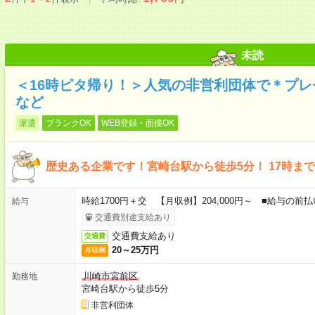
未読
＜16時ピタ帰り！＞人気の非営利団体で＊プ
など
派遣
ブランクOK
WEB登録・面接OK
歴史ある企業です！宮崎台駅から徒歩5分！ 17時ま
時給1700円＋交 【月収例】204,000円～ ■給与の
給与
交通費別途支給あり
交通費支給あり
交通費
20～25万円
月収例
川崎市宮前区
勤務地
宮崎台駅から徒歩5分
非営利団体