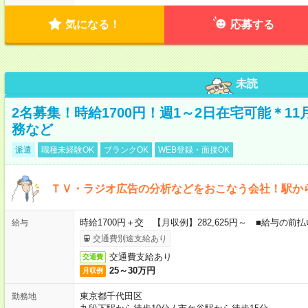
気になる！
応募する
未読
2名募集！時給1700円！週1～2日在宅可能＊1
務など
派遣
職種未経験OK
ブランクOK
WEB登録・面接OK
ＴＶ・ラジオ広告の分析などをおこなう会社！駅か
時給1700円＋交 【月収例】282,625円～ ■給与の
給与
交通費別途支給あり
交通費支給あり
交通費
25～30万円
月収例
東京都千代田区
勤務地