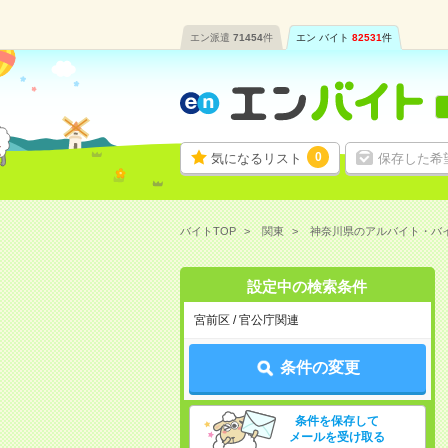
エン派遣
71454
件
エン バイト
82531
件
0
気になるリスト
保存した希
バイトTOP
関東
神奈川県のアルバイト・バ
設定中の検索条件
宮前区 / 官公庁関連
条件の変更
条件を保存して
メールを受け取る