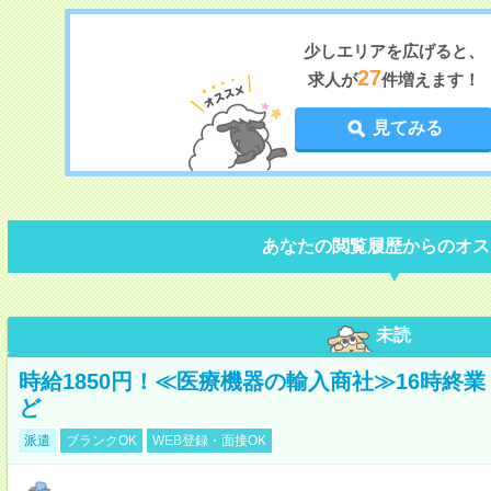
少しエリアを広げると、
27
求人が
件増えます！
見てみる
あなたの閲覧履歴からのオス
未読
時給1850円！≪医療機器の輸入商社≫16時終
ど
派遣
ブランクOK
WEB登録・面接OK