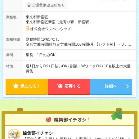
いOK！（規定あり） ┗働いたその日に現金GET♪ お仕事後はコ
交通費別途支給あり
ンビニATMから 日払い分を引き落とせます！ 【試用期間】試
用期間なし
東京都新宿区
勤務地
東京都新宿区新宿（最寄り駅：新宿駅）
株式会社ワンベルウッズ
勤務時間は指定なし
勤務時間
変形労働時間制 想定労働時間160時間/月 【シフト例】 ・8：00
～21：00
単発・1日のみOK
期間
週1日からOK / 日払いOK / 副業・WワークOK / 10名以上の大量
特徴
募集
気になる！
応募する
詳細へ
編集部イチオシ