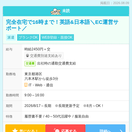
掲載日：2026.08.09
未読
完全在宅で16時まで！英語&日本語＼EC運営サ
ポート／
派遣
ブランクOK
WEB登録・面接OK
時給2450円＋交
給与
交通費別途支給あり
出社時の通勤交通費支給
交通費
東京都港区
勤務地
六本木駅から徒歩3分
IT・Web・通信
9:00～16:00
勤務時間
2026/8/17～長期 ※長期更新予定 ※8月～OK！
期間
履歴書不要
/
40～50代活躍中
/
服装自由
特徴
気になる！
応募する
詳細へ