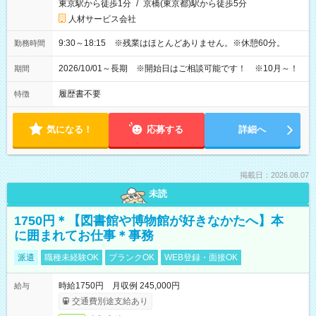
東京駅から徒歩1分
/
京橋(東京都)駅から徒歩5分
人材サービス会社
9:30～18:15 ※残業はほとんどありません。※休憩60分。
勤務時間
2026/10/01～長期 ※開始日はご相談可能です！ ※10月～！
期間
履歴書不要
特徴
気になる！
応募する
詳細へ
掲載日：2026.08.07
未読
1750円＊【図書館や博物館が好きなかたへ】本
に囲まれてお仕事＊事務
派遣
職種未経験OK
ブランクOK
WEB登録・面接OK
時給1750円 月収例 245,000円
給与
交通費別途支給あり