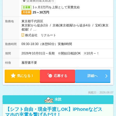
交通費別途支給あり
1ヶ月3万円を上限として実費支給
交通費
25～30万円
月収例
東京都千代田区
勤務地
東京駅から徒歩2分
/
京橋(東京都)駅から徒歩4分
/
宝町(東京
都)駅
/
…
株式会社 リクルート
09:30-18:30（休憩60分）実働8時間
勤務時間
2026年10月01日～長期 ※開始日相談OK ※10月～！
期間
履歴書不要
特徴
気になる！
応募する
詳細へ
掲載日：2026.08.07
未読
【シフト自由・現金手渡しOK】iPhoneなどス
マホの充電を繋げるだけ！