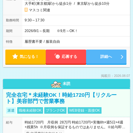
大手町(東京都)駅から徒歩1分
/
東京駅から徒歩10分
マスコミ関連
9:30～17:30
勤務時間
2026/9/1～長期 ※9月～OK！
期間
履歴書不要
/
服装自由
特徴
気になる！
応募する
詳細へ
掲載日：2026.08.07
未読
完全在宅＊未経験OK！時給1720円【リクルー
ト】美容部門で営業事務
派遣
職種未経験OK
ブランクOK
WEB登録・面接OK
時給1720円 月収例 28万円 時給1720円×実働8h×週5日×4週
給与
+残業5h ※月収例を保証するものではありません。※給与即受
取りサービス利用可（利用条件有）