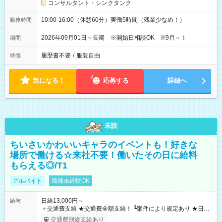
コンサルタント・シンクタンク
10:00-16:00（休憩60分）実働5時間（残業少なめ！）
勤務時間
2026年09月01日～長期 ※開始日相談OK ※9月～！
期間
履歴書不要
/
服装自由
特徴
気になる！
応募する
詳細へ
未読
ちいさいかわいいキャラのイベントも！好きな
場所で働ける☆来社不要！働いたその日に給料
もらえる◎/T1
アルバイト
職種未経験OK
日給13,000円～
給与
＋交通費支給 ★交通費全額支給！ ┗案件により規定あり ★日払
いOK！（規定あり） ┗働いたその日に現金GET♪ お仕事後はコ
交通費別途支給あり