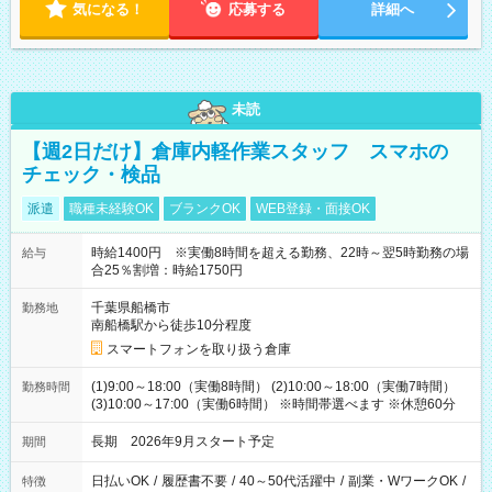
気になる！
応募する
詳細へ
未読
【週2日だけ】倉庫内軽作業スタッフ スマホの
チェック・検品
派遣
職種未経験OK
ブランクOK
WEB登録・面接OK
時給1400円 ※実働8時間を超える勤務、22時～翌5時勤務の場
給与
合25％割増：時給1750円
千葉県船橋市
勤務地
南船橋駅から徒歩10分程度
スマートフォンを取り扱う倉庫
(1)9:00～18:00（実働8時間） (2)10:00～18:00（実働7時間）
勤務時間
(3)10:00～17:00（実働6時間） ※時間帯選べます ※休憩60分
長期 2026年9月スタート予定
期間
日払いOK
/
履歴書不要
/
40～50代活躍中
/
副業・WワークOK
/
特徴