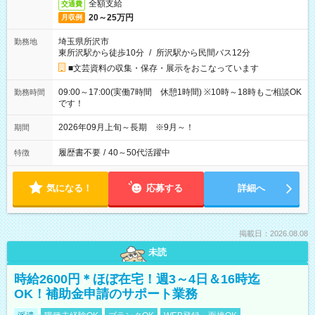
全額支給
交通費
20～25万円
月収例
埼玉県所沢市
勤務地
東所沢駅から徒歩10分
/
所沢駅から民間バス12分
■文芸資料の収集・保存・展示をおこなっています
09:00～17:00(実働7時間 休憩1時間) ※10時～18時もご相談OK
勤務時間
です！
2026年09月上旬～長期 ※9月～！
期間
履歴書不要
/
40～50代活躍中
特徴
気になる！
応募する
詳細へ
掲載日：2026.08.08
未読
時給2600円＊ほぼ在宅！週3～4日＆16時迄
OK！補助金申請のサポート業務