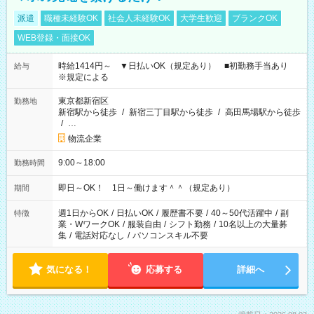
派遣
職種未経験OK
社会人未経験OK
大学生歓迎
ブランクOK
WEB登録・面接OK
時給1414円～ ▼日払いOK（規定あり） ■初勤務手当あり
給与
※規定による
東京都新宿区
勤務地
新宿駅から徒歩
/
新宿三丁目駅から徒歩
/
高田馬場駅から徒歩
/
…
物流企業
9:00～18:00
勤務時間
即日～OK！ 1日～働けます＾＾（規定あり）
期間
週1日からOK
/
日払いOK
/
履歴書不要
/
40～50代活躍中
/
副
特徴
業・WワークOK
/
服装自由
/
シフト勤務
/
10名以上の大量募
集
/
電話対応なし
/
パソコンスキル不要
気になる！
応募する
詳細へ