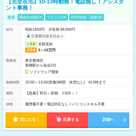
【完全在宅】10-13時勤務！電話無し！アシスタ
ント事務！
派遣
職種未経験OK
ブランクOK
WEB登録・面接OK
時給1650円 月収例 99,000円
給与
交通費別途支給あり
全額支給
交通費
5～10万円
月収例
東京都港区
勤務地
新橋駅から徒歩2分
ソフトウェア開発
10:00～13:00(実働3時間 休憩なし) #15時まで
勤務時間
【急募】即日～長期 ※8月～！
期間
履歴書不要
/
電話対応なし
/
パソコンスキル不要
特徴
気になる！
応募する
詳細へ