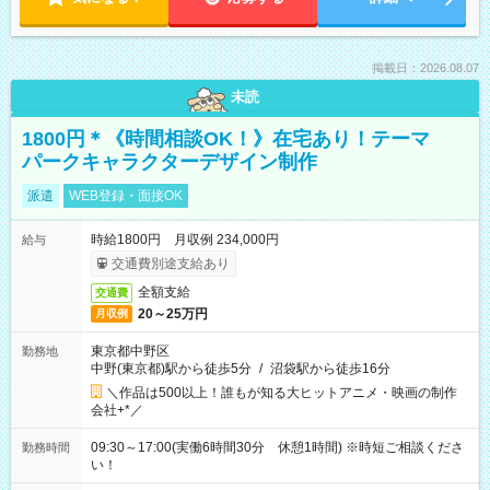
掲載日：2026.08.07
未読
1800円＊《時間相談OK！》在宅あり！テーマ
パークキャラクターデザイン制作
派遣
WEB登録・面接OK
時給1800円 月収例 234,000円
給与
交通費別途支給あり
全額支給
交通費
20～25万円
月収例
東京都中野区
勤務地
中野(東京都)駅から徒歩5分
/
沼袋駅から徒歩16分
＼作品は500以上！誰もが知る大ヒットアニメ・映画の制作
会社+*／
09:30～17:00(実働6時間30分 休憩1時間) ※時短ご相談くださ
勤務時間
い！