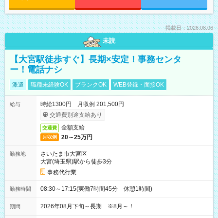
掲載日：2026.08.06
未読
【大宮駅徒歩すぐ】長期×安定！事務センタ
ー！電話ナシ
派遣
職種未経験OK
ブランクOK
WEB登録・面接OK
時給1300円 月収例 201,500円
給与
交通費別途支給あり
全額支給
交通費
20～25万円
月収例
さいたま市大宮区
勤務地
大宮(埼玉県)駅から徒歩3分
事務代行業
08:30～17:15(実働7時間45分 休憩1時間)
勤務時間
2026年08月下旬～長期 ※8月～！
期間