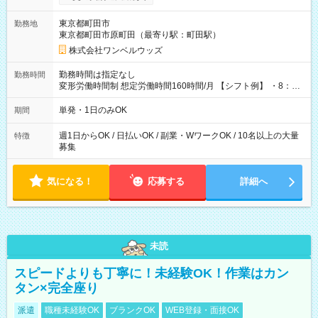
ンビニATMから 日払い分を引き落とせます！ 【試用期間】試
用期間なし
東京都町田市
勤務地
東京都町田市原町田（最寄り駅：町田駅）
株式会社ワンベルウッズ
勤務時間は指定なし
勤務時間
変形労働時間制 想定労働時間160時間/月 【シフト例】 ・8：00
～21：00
単発・1日のみOK
期間
週1日からOK / 日払いOK / 副業・WワークOK / 10名以上の大量
特徴
募集
気になる！
応募する
詳細へ
未読
スピードよりも丁寧に！未経験OK！作業はカン
タン×完全座り
派遣
職種未経験OK
ブランクOK
WEB登録・面接OK