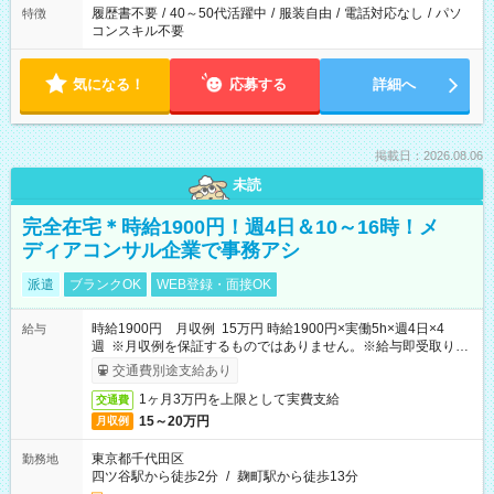
履歴書不要
/
40～50代活躍中
/
服装自由
/
電話対応なし
/
パソ
特徴
コンスキル不要
気になる！
応募する
詳細へ
掲載日：2026.08.06
未読
完全在宅＊時給1900円！週4日＆10～16時！メ
ディアコンサル企業で事務アシ
派遣
ブランクOK
WEB登録・面接OK
時給1900円 月収例 15万円 時給1900円×実働5h×週4日×4
給与
週 ※月収例を保証するものではありません。※給与即受取りサ
ービス利用可（利用条件有）
交通費別途支給あり
1ヶ月3万円を上限として実費支給
交通費
15～20万円
月収例
東京都千代田区
勤務地
四ツ谷駅から徒歩2分
/
麹町駅から徒歩13分