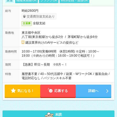
派遣
職種未経験OK
ブランクOK
WEB登録・面接OK
時給2600円
給与
交通費別途支給あり
全額支給
交通費
東京都中央区
勤務地
八丁堀(東京都)駅から徒歩2分
/
茅場町駅から徒歩6分
建設業界向けのAIサービスの提供など
10:00～17:00(実働6時間 休憩1時間) ※定時：10:00～
勤務時間
19:00（※終わりの時間：16:00～19:00で相談可！）
【急募】即日～長期 ※8月～！
期間
履歴書不要
/
40～50代活躍中
/
副業・WワークOK
/
服装自由
/
特徴
電話対応なし
/
パソコンスキル不要
気になる！
応募する
詳細へ
未読