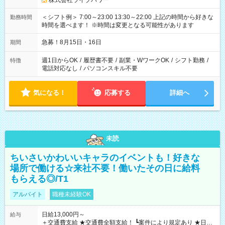
株式会社ライブパワー
＜シフト例＞ 7:00～23:00 13:30～22:00 上記の時間から好きな
勤務時間
時間を選べます！ ※時間は変更となる可能性があります
急募！8月15日・16日
期間
週1日からOK
/
履歴書不要
/
副業・WワークOK
/
シフト勤務
/
特徴
電話対応なし
/
パソコンスキル不要
気になる！
応募する
詳細へ
未読
ちいさいかわいいキャラのイベントも！好きな
場所で働ける☆来社不要！働いたその日に給料
もらえる◎/T1
アルバイト
職種未経験OK
日給13,000円～
給与
＋交通費支給 ★交通費全額支給！ ┗案件により規定あり ★日払