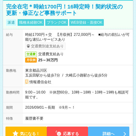
完全在宅＊時給1700円！16時定時！契約状況の
更新・修正など事務サポート
派遣
職種未経験OK
ブランクOK
WEB登録・面接OK
時給1700円＋交 【月収例】272,000円～ ■給与の前払いが可
給与
能な速払いサービスあり
交通費別途支給あり
交通費支給あり
交通費
25～30万円
月収例
東京都品川区
勤務地
五反田駅から徒歩7分
/
大崎広小路駅から徒歩5分
情報通信会社
9:00～16:00 ※休憩60分。10時～18時・10時～19時も相談可
勤務時間
能です。
2026/09/01～長期 ※9月～！
期間
履歴書不要
特徴
気になる！
応募する
詳細へ