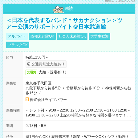
掲載日：2026.08.03
未読
＜日本を代表するバンド＊サカナクション＞ツ
アー公演のサポートバイト＠日本武道館
アルバイト
職種未経験OK
社会人未経験OK
大学生歓迎
ブランクOK
時給1250円～
給与
交通費別途支給あり
支給（規定有り）
交通費
東京都千代田区
勤務地
九段下駅から徒歩5分
/
竹橋駅から徒歩10分
/
神保町駅から徒
歩15分
/
…
株式会社ライブパワー
＜シフト例＞ 9:00～22:30 12:30～22:00 15:30～21:00 12:30～
勤務時間
19:00 12:30～22:00 上記の時間から好きな時間を選べます！ ※
時間は変更となる可能性があります
9月8日・9日
期間
週1日からOK
/
履歴書不要
/
副業・WワークOK
/
シフト勤務
/
特徴