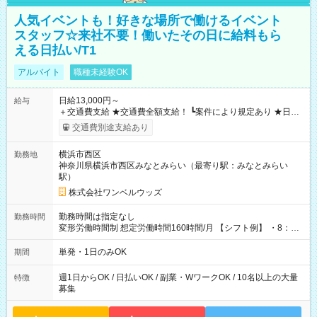
人気イベントも！好きな場所で働けるイベント
スタッフ☆来社不要！働いたその日に給料もら
える日払い/T1
アルバイト
職種未経験OK
日給13,000円～
給与
＋交通費支給 ★交通費全額支給！ ┗案件により規定あり ★日払
いOK！（規定あり） ┗働いたその日に現金GET♪ お仕事後はコ
交通費別途支給あり
ンビニATMから 日払い分を引き落とせます！ 【試用期間】試
用期間なし
横浜市西区
勤務地
神奈川県横浜市西区みなとみらい（最寄り駅：みなとみらい
駅）
株式会社ワンベルウッズ
勤務時間は指定なし
勤務時間
変形労働時間制 想定労働時間160時間/月 【シフト例】 ・8：00
～21：00
単発・1日のみOK
期間
週1日からOK / 日払いOK / 副業・WワークOK / 10名以上の大量
特徴
募集