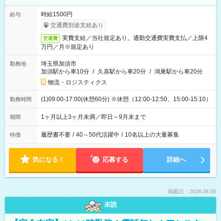
時給1500円
給与
交通費別途支給あり
実費支給／当社規定あり。通勤交通費実費支払／上限4
交通費
万円／月※規定あり
埼玉県加須市
勤務地
加須駅から車10分
/
久喜駅から車20分
/
鴻巣駅から車20分
物流・ロジスティクス
(1)09:00-17:00(休憩60分) ※休憩（12:00-12:50、15:00-15:10）
勤務時間
1ヶ月以上3ヶ月未満／即日～9月末まで
期間
履歴書不要
/
40～50代活躍中
/
10名以上の大量募集
特徴
気になる！
応募する
詳細へ
掲載日：2026.08.05
未読