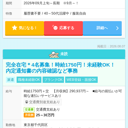
2026年09月上旬～長期 ※9月～！
期間
履歴書不要
/
40～50代活躍中
/
服装自由
特徴
気になる！
応募する
詳細へ
掲載日：2026.08.07
未読
完全在宅＊4名募集！時給1750円！未経験OK！
内定通知書の内容確認など事務
派遣
職種未経験OK
ブランクOK
WEB登録・面接OK
時給1750円＋交 【月収例】290,937円～ ■給与の前払いが可
給与
能な速払いサービスあり
交通費別途支給あり
交通費支給あり
交通費
25～30万円
月収例
東京都千代田区
勤務地