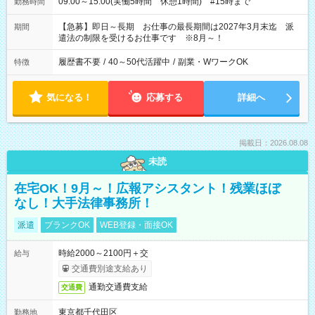
09:00～15:00(実働5時間 休憩1時間) #15時まで
勤務時間
【急募】即日～長期 お仕事の最長期間は2027年3月末迄 派
期間
遣法の制限を受けるお仕事です ※8月～！
履歴書不要
/
40～50代活躍中
/
副業・WワークOK
特徴
気になる！
応募する
詳細へ
掲載日：2026.08.08
未読
在宅OK！9月～！広報アシスタント！残業ほぼ
なし！大手法律事務所！
派遣
ブランクOK
WEB登録・面接OK
時給2000～2100円＋交
給与
交通費別途支給あり
通勤交通費支給
交通費
東京都千代田区
勤務地