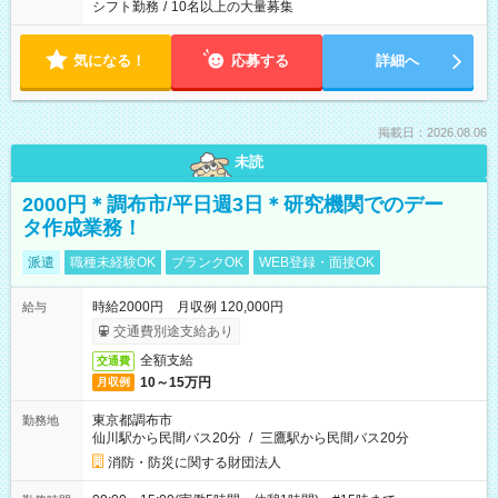
シフト勤務
/
10名以上の大量募集
気になる！
応募する
詳細へ
掲載日：2026.08.06
未読
2000円＊調布市/平日週3日＊研究機関でのデー
タ作成業務！
派遣
職種未経験OK
ブランクOK
WEB登録・面接OK
時給2000円 月収例 120,000円
給与
交通費別途支給あり
全額支給
交通費
10～15万円
月収例
東京都調布市
勤務地
仙川駅から民間バス20分
/
三鷹駅から民間バス20分
消防・防災に関する財団法人