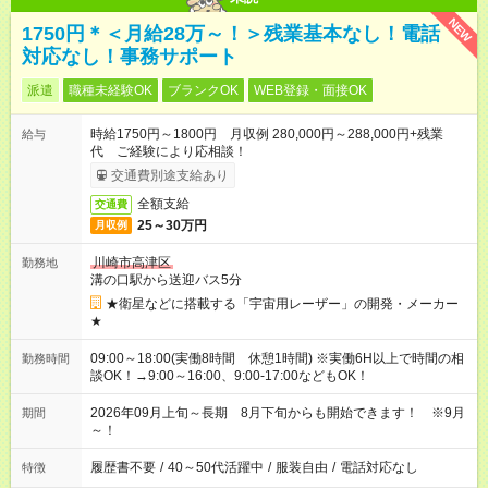
NEW
1750円＊＜月給28万～！＞残業基本なし！電話
対応なし！事務サポート
派遣
職種未経験OK
ブランクOK
WEB登録・面接OK
時給1750円～1800円 月収例 280,000円～288,000円+残業
給与
代 ご経験により応相談！
交通費別途支給あり
全額支給
交通費
25～30万円
月収例
川崎市高津区
勤務地
溝の口駅から送迎バス5分
★衛星などに搭載する「宇宙用レーザー」の開発・メーカー
★
09:00～18:00(実働8時間 休憩1時間) ※実働6H以上で時間の相
勤務時間
談OK！→9:00～16:00、9:00-17:00などもOK！
2026年09月上旬～長期 8月下旬からも開始できます！ ※9月
期間
～！
履歴書不要
/
40～50代活躍中
/
服装自由
/
電話対応なし
特徴