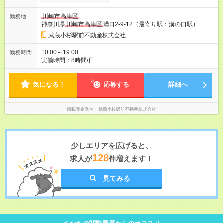
[給与補足] 宅建取引士資格手当（２万円／月）・住宅手当（１万
円／月）を含めて月給２９万円です。 賃貸不動産経営管理士資
川崎市高津区
勤務地
格手当（１万円／月）を取得されている方は３０万円になりま
神奈川県
川崎市高津区
溝口2-9-12（最寄り駅：溝の口駅）
す。 賞与（年２回）、交通費支給（上限３万円／月）、雇用保
険、社会保険、厚生年金、慶弔休暇、退職金制度。 【試用期
武蔵小杉駅前不動産株式会社
間】試用期間あり 試用期間の長さ：6ヶ月 ※ 雇用形態と給与
に、本採用時と異なる部分があります。 雇用形態：中途採用
10:00～19:00
勤務時間
（契約社員） 給与：月給 270,000円以上 上記額にはみなし残業
実働時間：8時間/日
代を含みます。※超過分は全額支給いたします。 みなし残業
代 48,100円／月 みなし残業時間 30時間／月
気になる！
応募する
詳細へ
掲載元企業名
武蔵小杉駅前不動産株式会社
少しエリアを広げると、
128
求人が
件増えます！
見てみる