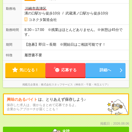
川崎市高津区
勤務地
溝の口駅から徒歩10分
/
武蔵溝ノ口駅から徒歩10分
コネクタ製造会社
8:30～17:00 ※残業はほとんどありません。※休憩は45分で
勤務時間
す。
【急募】即日～長期 ※開始日はご相談可能です！
期間
履歴書不要
特徴
気になる！
応募する
詳細へ
掲載元企業名
株式会社スタッフサービス（神奈川・千葉・埼玉エリア）
興味のあるバイト
は、とりあえず保存しよう♪
保存した求人は、後からまとめて応募できるよ。
企業からアプローチが届くことも！
掲載日：2026.08.06
未読