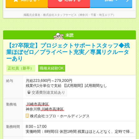
掲載元企業名
株式会社スタッフサービス（神奈川・千葉・埼玉エリア）
未読
【27卒限定】プロジェクトサポートスタッフ◆残
業ほぼゼロ／プライベート充実／専属リクルータ
ーあり
正社員（新卒）
職種未経験OK
月給223,690円～279,200円
給与
残業代1分単位で支給 【試用期間】試用期間なし
交通費別途支給あり
川崎市高津区
勤務地
神奈川県
川崎市高津区
株式会社コプロ・ホールディングス
8:00～17:00
勤務時間
実働時間：8時間/日 休憩1時間 残業はほとんどなく、定時で帰れ
る日が多い働き方です。 毎日の業務は進捗管理や事務が中心な