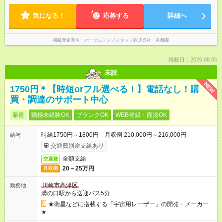
気になる！
応募する
詳細へ
掲載元企業名
パーソルテンプスタッフ株式会社 首都圏
掲載日：2026.08.05
未読
NEW
1750円＊【時短orフル選べる！】電話なし！購
買・調達のサポート中心
派遣
職種未経験OK
ブランクOK
WEB登録・面接OK
時給1750円～1800円 月収例 210,000円～216,000円
給与
交通費別途支給あり
全額支給
交通費
20～25万円
月収例
川崎市高津区
勤務地
溝の口駅から送迎バス5分
★衛星などに搭載する「宇宙用レーザー」の開発・メーカー
★