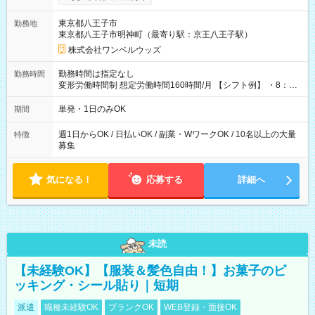
ンビニATMから 日払い分を引き落とせます！ 【試用期間】試
用期間なし
東京都八王子市
勤務地
東京都八王子市明神町（最寄り駅：京王八王子駅）
株式会社ワンベルウッズ
勤務時間は指定なし
勤務時間
変形労働時間制 想定労働時間160時間/月 【シフト例】 ・8：00
～21：00
単発・1日のみOK
期間
週1日からOK / 日払いOK / 副業・WワークOK / 10名以上の大量
特徴
募集
気になる！
応募する
詳細へ
未読
【未経験OK】【服装＆髪色自由！】お菓子のピ
ッキング・シール貼り｜短期
派遣
職種未経験OK
ブランクOK
WEB登録・面接OK