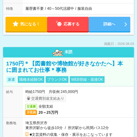
履歴書不要
/
40～50代活躍中
/
服装自由
特徴
気になる！
応募する
詳細へ
掲載日：2026.08.03
未読
1750円＊【図書館や博物館が好きなかたへ】本
に囲まれてお仕事＊事務
派遣
職種未経験OK
ブランクOK
WEB登録・面接OK
時給1750円 月収例 245,000円
給与
交通費別途支給あり
全額支給
交通費
20～25万円
月収例
埼玉県所沢市
勤務地
東所沢駅から徒歩10分
/
所沢駅から民間バス12分
■文芸資料の収集・保存・展示をおこなっています