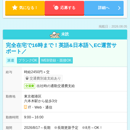
気になる！
応募する
詳細へ
掲載日：2026.08.05
未読
完全在宅で16時まで！英語&日本語＼EC運営サ
ポート／
派遣
ブランクOK
WEB登録・面接OK
時給2450円＋交
給与
交通費別途支給あり
出社時の通勤交通費支給
交通費
東京都港区
勤務地
六本木駅から徒歩3分
IT・Web・通信
9:00～16:00
勤務時間
2026/8/17～長期 ※長期更新予定 ※8月～OK！
期間