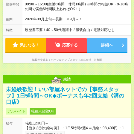
09:00～16:00(実働6時間 休憩1時間) ※時間の相談OK（9-18時
勤務時間
の間で実働6時間以上あればOK！）
2026年09月上旬～長期 ※9月～！
期間
履歴書不要
/
40～50代活躍中
/
服装自由
/
電話対応なし
特徴
気になる！
応募する
詳細へ
掲載元企業名
パーソルテンプスタッフ株式会社 首都圏
未読
未経験歓迎！いい部屋ネットでの【事務スタッ
フ】1日5時間～OK◆ボーナスも年2回支給《溝の
口店》
アルバイト
職種未経験OK
時給1,230円～
給与
【働き方別の給与例】 ・1日5時間×週4 ⇒月給：98,400円 ・1日
8時間×週5 ⇒月給：196,800円 ☆ライフスタイルに合わせて柔軟