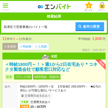
0
メニュー
気になる！
ログイン
検索結果
条件の変更
高津区で営業事務のバイト一覧
11
1,608
件中
1
～
11
件表示
平均時給:
円
新着順
時給順
人気順
掲載日：2026.08.07
未読
NEW
＜時給1800円～！＞週1から2日在宅あり＊コネ
クタ製造会社で顧客窓口対応など
派遣
ブランクOK
WEB登録・面接OK
時給1800円～1850円＋交 【月収例】288,000円～ ■給与の
給与
前払いが可能な速払いサービスあり
交通費別途支給あり
交通費支給あり
交通費
25～30万円
月収例