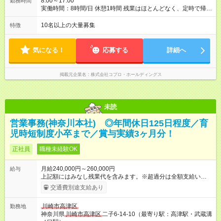
8:00～17:00
勤務時間
実働時間：8時間/日 休憩1時間 残業はほとんどなく、定時で帰れ
る日が多い働き方です。 毎日の業務は進捗管理や事務が中心な
ので、 「今日やるべき仕事」が終われば、自然と区切りをつけ
10名以上の大量募集
特徴
やすいのが特長。 突発的な対応も少なく、無理をさせない働き
方を大切にしています。
気になる！
応募する
詳細へ
掲載元企業名
株式会社コプロ・ホールディングス
未読
営業事務(神奈川本社) ◎年間休日125日程度／育
児時短制度小卒まで／賞与実績3ヶ月分！
正社員
職種未経験OK
月給240,000円～260,000円
給与
上記額にはみなし残業代を含みます。※超過分は全額支給いたし
ます。 みなし残業代 47,200円 以上／月 みなし残業時間 25時間
交通費別途支給あり
／月 ※給与には月25時間分の固定残業代（47,200円以上）を含
んでいます。超過分には別途、残業手当を支給します。（要残
川崎市高津区
勤務地
業申請） ※6ヶ月間の試用期間があります。期間中の給与・待遇
神奈川県
川崎市高津区
二子6-14-10（最寄り駅：高津駅・武蔵溝
に違いはありません。 【試用期間】試用期間あり 試用期間の長