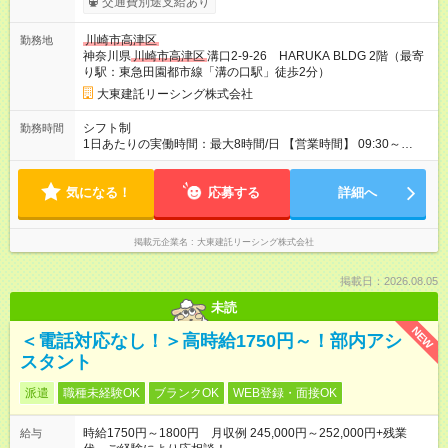
交通費別途支給あり
に働けます！ 《昇給》 あり※会社業績による 《賞与》 年2回あ
り※会社業績による 《プラスで支給される手当》 ●交通費(上限
川崎市高津区
勤務地
月4万円) ●資格手当(宅地建物取引士：1万円/月) 【試用期間】試
神奈川県
川崎市高津区
溝口2-9-26 HARUKA BLDG 2階（最寄
用期間なし
り駅：東急田園都市線「溝の口駅」徒歩2分）
大東建託リーシング株式会社
シフト制
勤務時間
1日あたりの実働時間：最大8時間/日 【営業時間】 09:30～
18:30 ★上記時間内で1日5時間～勤務OK ＼ライフスタイルに合
わせて働けます／ ・土日祝だけの勤務 ・短時間勤務 など お気
気になる！
軽にご相談ください！ ◆1か月ごとのシフト提出制 ◆業務特性お
応募する
詳細へ
よび秘密保持の観点から副業・Wワークはご遠慮いただいており
ます。
掲載元企業名
大東建託リーシング株式会社
掲載日：2026.08.05
未読
NEW
＜電話対応なし！＞高時給1750円～！部内アシ
スタント
派遣
職種未経験OK
ブランクOK
WEB登録・面接OK
時給1750円～1800円 月収例 245,000円～252,000円+残業
給与