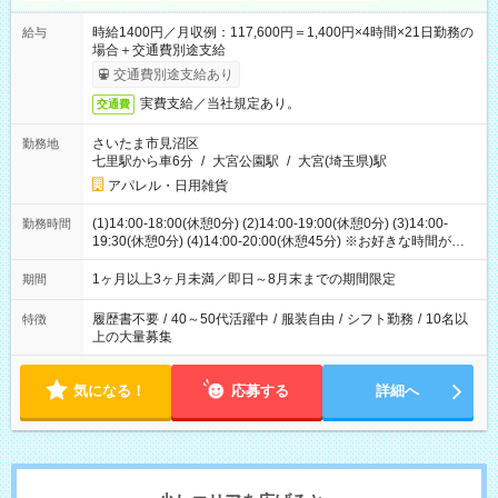
時給1400円／月収例：117,600円＝1,400円×4時間×21日勤務の
給与
場合＋交通費別途支給
交通費別途支給あり
実費支給／当社規定あり。
交通費
さいたま市見沼区
勤務地
七里駅から車6分
/
大宮公園駅
/
大宮(埼玉県)駅
アパレル・日用雑貨
(1)14:00-18:00(休憩0分) (2)14:00-19:00(休憩0分) (3)14:00-
勤務時間
19:30(休憩0分) (4)14:00-20:00(休憩45分) ※お好きな時間が選べ
ます
1ヶ月以上3ヶ月未満／即日～8月末までの期間限定
期間
履歴書不要
/
40～50代活躍中
/
服装自由
/
シフト勤務
/
10名以
特徴
上の大量募集
気になる！
応募する
詳細へ