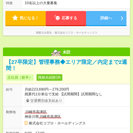
ので、 「今日やるべき仕事」が終われば、自然と区切りをつけ
10名以上の大量募集
特徴
やすいのが特長。 突発的な対応も少なく、無理をさせない働き
方を大切にしています。
気になる！
応募する
詳細へ
掲載元企業名
株式会社コプロ・ホールディングス
未読
【27卒限定】管理事務◆エリア限定／内定まで2週
間！
正社員（新卒）
職種未経験OK
月給223,690円～279,200円
給与
残業代1分単位で支給 【試用期間】試用期間なし
交通費別途支給あり
川崎市高津区
勤務地
神奈川県
川崎市高津区
株式会社コプロ・ホールディングス