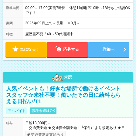
09:00～17:00(実働7時間 休憩1時間) ※10時～18時もご相談OK
勤務時間
です！
2026年09月上旬～長期 ※9月～！
期間
履歴書不要
/
40～50代活躍中
特徴
気になる！
応募する
詳細へ
未読
人気イベントも！好きな場所で働けるイベント
スタッフ☆来社不要！働いたその日に給料もら
える日払い/T1
アルバイト
職種未経験OK
日給13,000円～
給与
＋交通費支給 ★交通費全額支給！ ┗案件により規定あり ★日払
いOK！（規定あり） ┗働いたその日に現金GET♪ お仕事後はコ
交通費別途支給あり