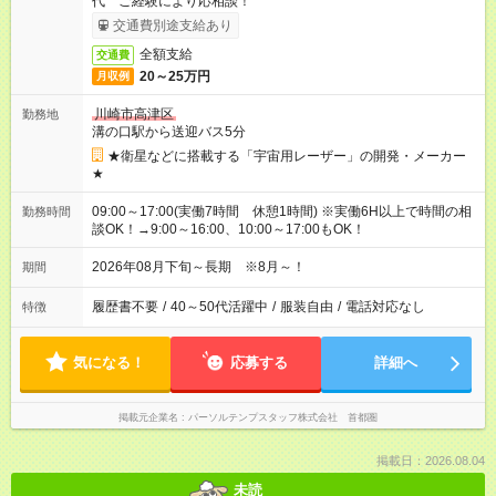
代 ご経験により応相談！
交通費別途支給あり
全額支給
交通費
20～25万円
月収例
川崎市高津区
勤務地
溝の口駅から送迎バス5分
★衛星などに搭載する「宇宙用レーザー」の開発・メーカー
★
09:00～17:00(実働7時間 休憩1時間) ※実働6H以上で時間の相
勤務時間
談OK！→9:00～16:00、10:00～17:00もOK！
2026年08月下旬～長期 ※8月～！
期間
履歴書不要
/
40～50代活躍中
/
服装自由
/
電話対応なし
特徴
気になる！
応募する
詳細へ
掲載元企業名
パーソルテンプスタッフ株式会社 首都圏
掲載日：2026.08.04
未読