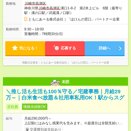
川崎市高津区
勤務地
神奈川県
川崎市高津区
溝口1-8-2 第2井上ビル 6階（最寄り
駅：溝の口駅／武蔵溝ノ口駅）
ともにあーる株式会社｜「ほけんの窓口」パートナー企業
9:30～18:00
勤務時間
実働時間：7時間30分/日
気になる！
応募する
詳細へ
掲載元企業名
ともにあーる株式会社｜「ほけんの窓口」パートナー企業
未読
＼推し活も生活も100％守る／宅建事務｜月給29
万～｜白米食べ放題＆社用車私用OK！駅からスグ
正社員
職種未経験OK
月給290,000円～
給与
上記額にはみなし残業代を含みます。※超過分は全額支給いたし
ます。 みなし残業代 51,700円／月 みなし残業時間 30時間／月
交通費別途支給あり