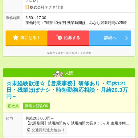
ノ⼝駅）
さ：6ヶ月 雇用形態、給与は本採用時と同じです。
株式会社テクネ計測
8:50～17:30
勤務時間
実働時間：7時間40分/日 残業時間は、みなし残業時間の25時間
を超えることは極めてまれです。
気になる！
応募する
詳細へ
掲載元企業名
株式会社テクネ計測
未読
☆未経験歓迎☆【営業事務】研修あり・年休121
日・残業ほぼナシ・時短勤務応相談・月給20.3万
円～
正社員
職種未経験OK
月給203,000円～
給与
【試用期間】試用期間あり 試用期間の長さ：3ヶ月 雇用形態、
給与は本採用時と同じです。
交通費別途支給あり