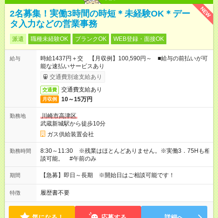
NEW
2名募集！実働3時間の時短＊未経験OK＊デー
タ入力などの営業事務
派遣
職種未経験OK
ブランクOK
WEB登録・面接OK
時給1437円＋交 【月収例】100,590円～ ■給与の前払いが可
給与
能な速払いサービスあり
交通費別途支給あり
交通費支給あり
交通費
10～15万円
月収例
川崎市高津区
勤務地
武蔵新城駅から徒歩10分
ガス供給装置会社
8:30～11:30 ※残業はほとんどありません。※実働3．75Hも相
勤務時間
談可能。 #午前のみ
【急募】即日～長期 ※開始日はご相談可能です！
期間
履歴書不要
特徴
気になる！
応募する
詳細へ