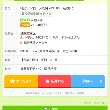
時給1700円 月収例 263,500円+残業代
給与
交通費別途支給あり
全額支給
交通費
25～30万円
月収例
川崎市幸区
勤務地
新川崎駅から徒歩3分
/
鹿島田駅から徒歩3分
精密機器メーカー
09:00～17:45(実働7時間45分 休憩1時間)
勤務時間
【急募】即日～長期 ※8月～！
期間
履歴書不要
/
40～50代活躍中
特徴
気になる！
応募する
詳細へ
掲載元企業名
パーソルテンプスタッフ株式会社 首都圏
掲載日：2026.08.07
未読