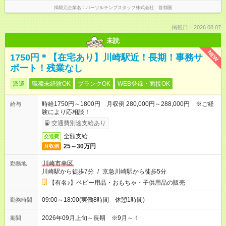
掲載元企業名
パーソルテンプスタッフ株式会社 首都圏
掲載日：2026.08.07
未読
NEW
1750円＊【在宅あり】川崎駅近！長期！事務サ
ポート！残業なし
派遣
職種未経験OK
ブランクOK
WEB登録・面接OK
時給1750円～1800円 月収例 280,000円～288,000円 ※ご経
給与
験により応相談！
交通費別途支給あり
全額支給
交通費
25～30万円
月収例
川崎市幸区
勤務地
川崎駅から徒歩7分
/
京急川崎駅から徒歩5分
【有名♪】ベビー用品・おもちゃ・子供用品の販売
09:00～18:00(実働8時間 休憩1時間)
勤務時間
2026年09月上旬～長期 ※9月～！
期間