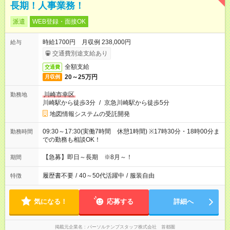
長期！人事業務！
派遣
WEB登録・面接OK
時給1700円 月収例 238,000円
給与
交通費別途支給あり
全額支給
交通費
20～25万円
月収例
川崎市幸区
勤務地
川崎駅から徒歩3分
/
京急川崎駅から徒歩5分
地図情報システムの受託開発
09:30～17:30(実働7時間 休憩1時間) ※17時30分・18時00分ま
勤務時間
での勤務も相談OK！
【急募】即日～長期 ※8月～！
期間
履歴書不要
/
40～50代活躍中
/
服装自由
特徴
気になる！
応募する
詳細へ
掲載元企業名
パーソルテンプスタッフ株式会社 首都圏