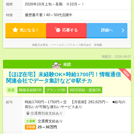
2026年10月上旬～長期 ※10月～！
期間
履歴書不要
/
40～50代活躍中
特徴
気になる！
応募する
詳細へ
掲載元企業名
パーソルテンプスタッフ株式会社 首都圏
掲載日：2026.08.07
未読
NEW
【ほぼ在宅】未経験OK×時給1700円！情報通信
関連会社でデータ集計など＠駅チカ
派遣
職種未経験OK
ブランクOK
WEB登録・面接OK
時給1700円～1750円＋交 【月収例】282,625円～ ■給与の
給与
前払いが可能な速払いサービスあり
交通費別途支給あり
交通費支給あり
交通費
25～30万円
月収例