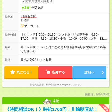
交通費別途支給あり
ります。
全額支給
交通費
川崎市幸区
勤務地
川崎駅
マーコート
【シフト例】9:30～21:30内シフト制・時短勤務例 9:30～
勤務時間
17:00・早番 9:30～18:30・中番 10:00～19:00・遅番 12:30
～21:30実働6時間30分～8時間／休憩1時間※週3日～勤務相談
OK
即日～長期 ※1～2か月ごとの更新制 開始時期もお気軽にご相談
期間
ください◎
日払いOK
/
シフト勤務
特徴
気になる！
応募する
詳細へ
掲載元企業名
株式会社シーエーセールススタッフ
掲載日：2026.08.07
未読
NEW
《時間相談OK！》時給1700円！川崎駅直結！