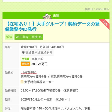
掲載日：2026.08.07
未読
NEW
【在宅あり！】大手グループ！契約データの登
録業務やID発行
派遣
WEB登録・面接OK
時給1600円 月収例 240,000円
給与
交通費別途支給あり
全額支給
交通費
20～25万円
月収例
川崎市幸区
勤務地
川崎駅から徒歩7分
/
京急川崎駅から徒歩5分
大手精密機器メーカー
09:00～17:30(実働7時間30分 休憩1時間)
勤務時間
2026年10月上旬～長期 ※10月～！
期間
履歴書不要
/
40～50代活躍中
/
パソコンスキル不要
特徴