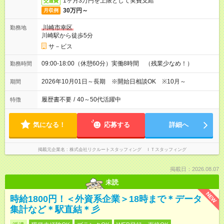
1ヶ月3万円を上限として実費支給
交通費
30万円～
月収例
川崎市幸区
勤務地
川崎駅から徒歩5分
サ－ビス
09:00-18:00（休憩60分）実働8時間 （残業少なめ！）
勤務時間
2026年10月01日～長期 ※開始日相談OK ※10月～
期間
履歴書不要
/
40～50代活躍中
特徴
気になる！
応募する
詳細へ
掲載元企業名
株式会社リクルートスタッフィング ＩＴスタッフィング
掲載日：2026.08.07
未読
NEW
時給1800円！＜外資系企業＞18時まで＊データ
集計など＊駅直結＊彡