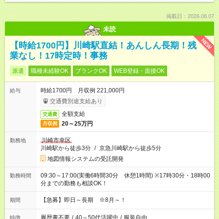
掲載日：2026.08.07
未読
NEW
【時給1700円】川崎駅直結！あんしん長期！残
業なし！17時定時！事務
派遣
職種未経験OK
ブランクOK
WEB登録・面接OK
時給1700円 月収例 221,000円
給与
交通費別途支給あり
全額支給
交通費
20～25万円
月収例
川崎市幸区
勤務地
川崎駅から徒歩3分
/
京急川崎駅から徒歩5分
地図情報システムの受託開発
09:30～17:00(実働6時間30分 休憩1時間) ※17時30分・18時00
勤務時間
分までの勤務も相談OK！
【急募】即日～長期 ※8月～！
期間
履歴書不要
/
40～50代活躍中
/
服装自由
特徴