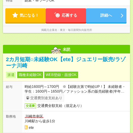
副業・WワークOK
特徴
気になる！
応募する
詳細へ
掲載元企業名
東京・毎日新聞矢向販売所
未読
2カ月短期○未経験OK【ete】ジュエリー販売/ラゾ
ーナ川崎
派遣
職種未経験OK
WEB登録・面接OK
時給1600円～1700円 ※【経験次第で時給UP！】 未経験者・
給与
学生：1600円～1650円／ファッション系の販売経験者(半年以
上)：1650円～1700円
交通費別途支給あり
交通費全額支給（規定あり）
交通費
川崎市幸区
勤務地
川崎駅から徒歩1分
ete