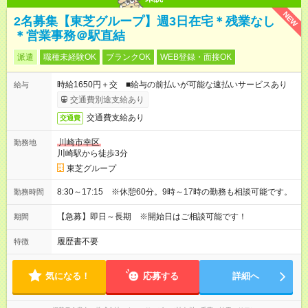
NEW
2名募集【東芝グループ】週3日在宅＊残業なし
＊営業事務＠駅直結
派遣
職種未経験OK
ブランクOK
WEB登録・面接OK
時給1650円＋交 ■給与の前払いが可能な速払いサービスあり
給与
交通費別途支給あり
交通費支給あり
交通費
川崎市幸区
勤務地
川崎駅から徒歩3分
東芝グループ
8:30～17:15 ※休憩60分。9時～17時の勤務も相談可能です。
勤務時間
【急募】即日～長期 ※開始日はご相談可能です！
期間
履歴書不要
特徴
気になる！
応募する
詳細へ