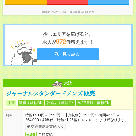
掲載元企業名
東京・毎日新聞矢向販売所
少しエリアを広げると、
972
求人が
件増えます！
見てみる
未読
ジャーナルスタンダードメンズ 販売
派遣
職種未経験OK
社会人未経験OK
WEB登録・面接OK
時給1500円～1550円 【月収例】1500円×8時間×22日＝
給与
264,000＋残業代（時給×1.25倍）※スキルにより異なります。
交通費別途支給あり
全額支給
交通費