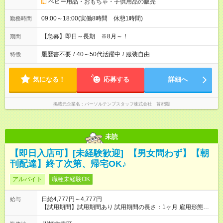
ベビー用品・おもちゃ・子供用品の販売
09:00～18:00(実働8時間 休憩1時間)
勤務時間
【急募】即日～長期 ※8月～！
期間
履歴書不要
/
40～50代活躍中
/
服装自由
特徴
気になる！
応募する
詳細へ
掲載元企業名
パーソルテンプスタッフ株式会社 首都圏
未読
【即日入店可】[未経験歓迎] 【男女問わず】【朝
刊配達】終了次第、帰宅OK♪
アルバイト
職種未経験OK
日給4,777円～4,777円
給与
【試用期間】試用期間あり 試用期間の長さ：1ヶ月 雇用形態、
給与は本採用時と同じです。