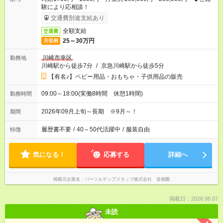
験により応相談！
交通費別途支給あり
全額支給
交通費
25～30万円
月収例
川崎市幸区
勤務地
川崎駅から徒歩7分
/
京急川崎駅から徒歩5分
【有名♪】ベビー用品・おもちゃ・子供用品の販売
09:00～18:00(実働8時間 休憩1時間)
勤務時間
2026年09月上旬～長期 ※9月～！
期間
履歴書不要
/
40～50代活躍中
/
服装自由
特徴
気になる！
応募する
詳細へ
掲載元企業名
パーソルテンプスタッフ株式会社 首都圏
掲載日：2026.08.07
未読