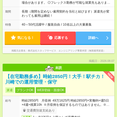
場合があります。 ◎フレックス勤務が可能な就業先もありま
す。 ◎今よりもさらに働きやすい環境をつくるべく、 働き方
改革に全社をあげて取り組んでいます。
長期（期間を定めない雇用契約を当社と結びます）派遣先が変
期間
わっても雇用は継続！
40～50代活躍中
/
服装自由
/
10名以上の大量募集
特徴
気になる！
応募する
詳細へ
掲載元企業名
株式会社スタッフサービス エンジニアリング事業本部（無期雇用派遣）
掲載日：2026.08.07
未読
NEW
【在宅勤務多め】時給2850円！大手！駅チカ！
川崎での運用管理・保守
派遣
ブランクOK
WEB登録・面接OK
時給2850円 月収例 49万1625円 時給2850円×実働8h×週5日
給与
×4週+残業10h ※月収例を保証するものではありません。※給与
即受取りサービス利用可（利用条件有）
交通費別途支給あり