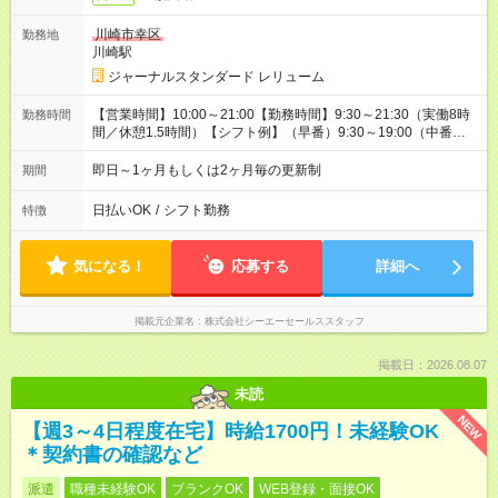
川崎市幸区
勤務地
川崎駅
ジャーナルスタンダード レリューム
【営業時間】10:00～21:00【勤務時間】9:30～21:30（実働8時
勤務時間
間／休憩1.5時間）【シフト例】（早番）9:30～19:00（中番）
11:00～20:30（遅番）11:30～21:30
即日～1ヶ月もしくは2ヶ月毎の更新制
期間
日払いOK
/
シフト勤務
特徴
気になる！
応募する
詳細へ
掲載元企業名
株式会社シーエーセールススタッフ
掲載日：2026.08.07
未読
NEW
【週3～4日程度在宅】時給1700円！未経験OK
＊契約書の確認など
派遣
職種未経験OK
ブランクOK
WEB登録・面接OK