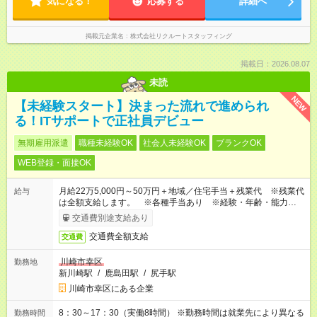
気になる！
応募する
詳細へ
掲載元企業名
株式会社リクルートスタッフィング
掲載日：2026.08.07
未読
NEW
【未経験スタート】決まった流れで進められ
る！ITサポートで正社員デビュー
無期雇用派遣
職種未経験OK
社会人未経験OK
ブランクOK
WEB登録・面接OK
月給22万5,000円～50万円＋地域／住宅手当＋残業代 ※残業代
給与
は全額支給します。 ※各種手当あり ※経験・年齢・能力等を
考慮して加給・優遇します。
交通費別途支給あり
交通費全額支給
交通費
川崎市幸区
勤務地
新川崎駅
/
鹿島田駅
/
尻手駅
川崎市幸区にある企業
8：30～17：30（実働8時間） ※勤務時間は就業先により異なる
勤務時間