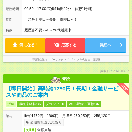
08:50～17:00(実働7時間10分 休憩1時間)
勤務時間
【急募】即日～長期 ※即日～！
期間
履歴書不要
/
40～50代活躍中
特徴
気になる！
応募する
詳細へ
掲載元企業名
パーソルテンプスタッフ株式会社 首都圏
掲載日：2026.08.07
未読
NEW
【即日開始】高時給1750円！長期！金融サービ
スや商品のご案内
派遣
職種未経験OK
ブランクOK
WEB登録・面接OK
時給1750円～1800円 月収例 250,950円～258,120円
給与
交通費別途支給あり
全額支給
交通費