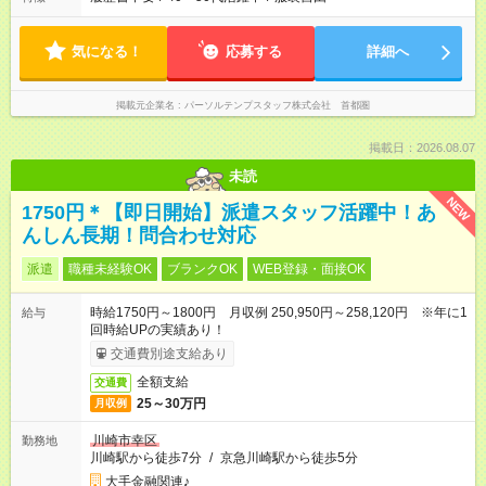
気になる！
応募する
詳細へ
掲載元企業名
パーソルテンプスタッフ株式会社 首都圏
掲載日：2026.08.07
未読
NEW
1750円＊【即日開始】派遣スタッフ活躍中！あ
んしん長期！問合わせ対応
派遣
職種未経験OK
ブランクOK
WEB登録・面接OK
時給1750円～1800円 月収例 250,950円～258,120円 ※年に1
給与
回時給UPの実績あり！
交通費別途支給あり
全額支給
交通費
25～30万円
月収例
川崎市幸区
勤務地
川崎駅から徒歩7分
/
京急川崎駅から徒歩5分
大手金融関連♪