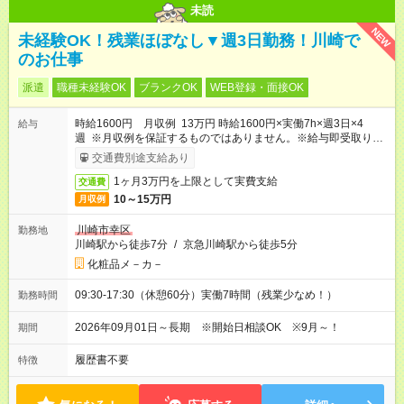
未読
NEW
未経験OK！残業ほぼなし▼週3日勤務！川崎で
のお仕事
派遣
職種未経験OK
ブランクOK
WEB登録・面接OK
時給1600円 月収例 13万円 時給1600円×実働7h×週3日×4
給与
週 ※月収例を保証するものではありません。※給与即受取りサ
ービス利用可（利用条件有）
交通費別途支給あり
1ヶ月3万円を上限として実費支給
交通費
10～15万円
月収例
川崎市幸区
勤務地
川崎駅から徒歩7分
/
京急川崎駅から徒歩5分
化粧品メ－カ－
09:30-17:30（休憩60分）実働7時間（残業少なめ！）
勤務時間
2026年09月01日～長期 ※開始日相談OK ※9月～！
期間
履歴書不要
特徴