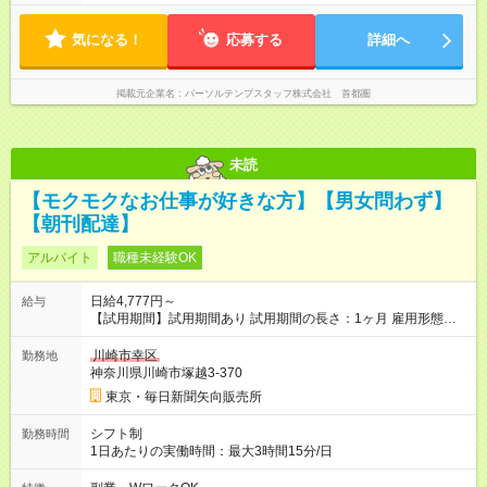
気になる！
応募する
詳細へ
掲載元企業名
パーソルテンプスタッフ株式会社 首都圏
未読
【モクモクなお仕事が好きな方】【男女問わず】
【朝刊配達】
アルバイト
職種未経験OK
日給4,777円～
給与
【試用期間】試用期間あり 試用期間の長さ：1ヶ月 雇用形態、
給与は本採用時と同じです。
川崎市幸区
勤務地
神奈川県川崎市塚越3-370
東京・毎日新聞矢向販売所
シフト制
勤務時間
1日あたりの実働時間：最大3時間15分/日