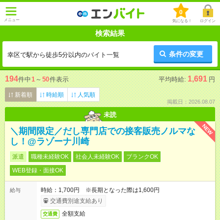
0
メニュー
気になる！
ログイン
検索結果
条件の変更
幸区で駅から徒歩5分以内のバイト一覧
194
1,691
件中
1
～
50
件表示
平均時給:
円
新着順
時給順
人気順
掲載日：2026.08.07
未読
NEW
＼期間限定／だし専門店での接客販売ノルマな
し！@ラゾーナ川崎
派遣
職種未経験OK
社会人未経験OK
ブランクOK
WEB登録・面接OK
時給：1,700円 ※長期となった際は1,600円
給与
交通費別途支給あり
全額支給
交通費