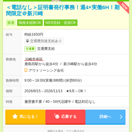
NEW
＜電話なし＞証明書発行事務！週4×実働6H！期
間限定＠新川崎
派遣
職種未経験OK
WEB登録・面接OK
時給1650円
給与
交通費別途支給あり
交通費支給
交通費
川崎市幸区
勤務地
鹿島田駅から徒歩4分
/
新川崎駅から徒歩4分
アウトソーシング会社
9:00～16:00(実働:6時間) (休憩60分)
勤務時間
2026/9/15～2026/11/13 ★9月～OK！
期間
履歴書不要
/
40～50代活躍中
/
電話対応なし
特徴
気になる！
応募する
詳細へ
掲載元企業名
アデコ株式会社