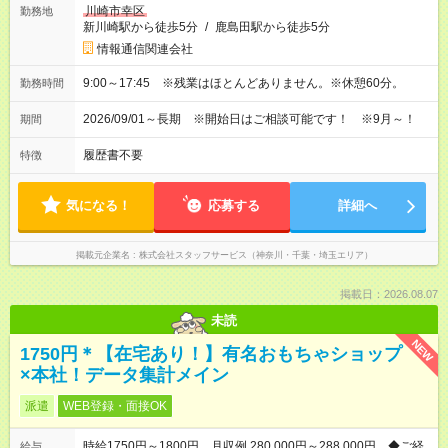
川崎市幸区
勤務地
新川崎駅から徒歩5分
/
鹿島田駅から徒歩5分
情報通信関連会社
9:00～17:45 ※残業はほとんどありません。※休憩60分。
勤務時間
2026/09/01～長期 ※開始日はご相談可能です！ ※9月～！
期間
履歴書不要
特徴
気になる！
応募する
詳細へ
掲載元企業名
株式会社スタッフサービス（神奈川・千葉・埼玉エリア）
掲載日：2026.08.07
未読
NEW
1750円＊【在宅あり！】有名おもちゃショップ
×本社！データ集計メイン
派遣
WEB登録・面接OK
時給1750円～1800円 月収例 280,000円～288,000円 ◆ご経
給与