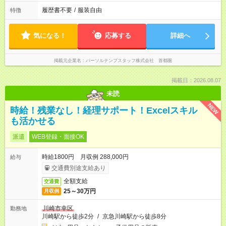
履歴書不要
/
服装自由
特徴
気になる！
応募する
詳細へ
掲載元企業名
パーソルテンプスタッフ株式会社 首都圏
掲載日：2026.08.07
未読
NEW
時給！残業なし！経理サポート！Excelスキル
も活かせる
派遣
WEB登録・面接OK
時給1800円 月収例 288,000円
給与
交通費別途支給あり
全額支給
交通費
25～30万円
月収例
川崎市幸区
勤務地
川崎駅から徒歩2分
/
京急川崎駅から徒歩8分