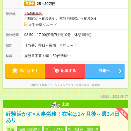
25～30万円
月収例
川崎市幸区
勤務地
川崎駅から徒歩8分
/
京急川崎駅から徒歩5分
大手金融グループ
08:50～17:00(実働7時間10分 休憩1時間)
勤務時間
【急募】即日～長期 ※即日～！
期間
履歴書不要
/
40～50代活躍中
特徴
気になる！
応募する
詳細へ
掲載元企業名
パーソルテンプスタッフ株式会社 首都圏
掲載日：2026.08.07
未読
NEW
経験活かす×人事労務！在宅は1ヶ月後～週3.4日
あり
派遣
職種未経験OK
ブランクOK
WEB登録・面接OK