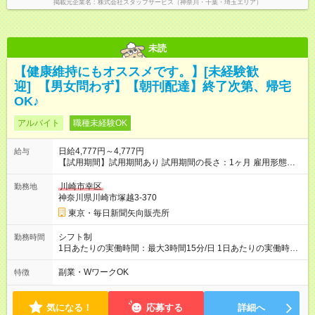
掲載元企業名
株式会社スタッフサービス（神奈川・千葉・埼玉エリア）
未読
【健康維持にもオススメです。】[未経験歓
迎] 【男女問わず】【朝刊配達】終了次第、帰宅
OK♪
アルバイト
職種未経験OK
日給4,777円～4,777円
給与
【試用期間】試用期間あり 試用期間の長さ：1ヶ月 雇用形態、
給与は本採用時と同じです。
川崎市幸区
勤務地
神奈川県川崎市塚越3-370
東京・毎日新聞矢向販売所
シフト制
勤務時間
1日あたりの実働時間：最大3時間15分/日 1日あたりの実働時
間：3.25時間 シフト例 ・AM0時15分～3時30分※早く終わって
も日給保障
副業・WワークOK
特徴
気になる！
応募する
詳細へ