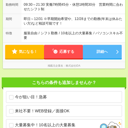
09:30～21:30 実働7時間45分・休憩1時間30分 営業時間に合わ
勤務時間
せたシフト制
即日～12/31 ※早期開始希望や、12/28までの勤務(年末は休みた
期間
い方)など相談可能です！
服装自由
/
シフト勤務
/
10名以上の大量募集
/
パソコンスキル不
特徴
要
気になる！
応募する
詳細へ
掲載元企業名
株式会社iDA
こちらの条件も追加しませんか？
今が狙い目！急募
来社不要！WEB登録／面接OK
大量募集中！10名以上の大量募集