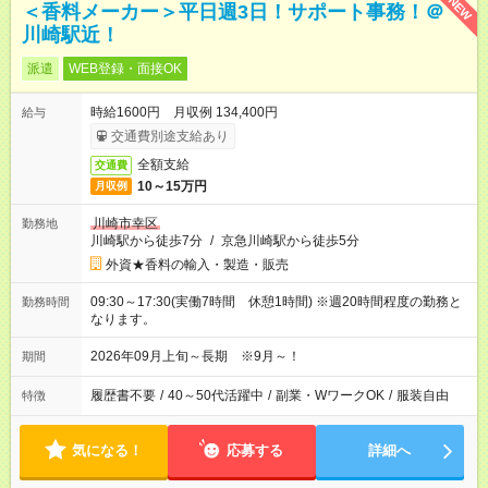
NEW
＜香料メーカー＞平日週3日！サポート事務！＠
川崎駅近！
派遣
WEB登録・面接OK
時給1600円 月収例 134,400円
給与
交通費別途支給あり
全額支給
交通費
10～15万円
月収例
川崎市幸区
勤務地
川崎駅から徒歩7分
/
京急川崎駅から徒歩5分
外資★香料の輸入・製造・販売
09:30～17:30(実働7時間 休憩1時間) ※週20時間程度の勤務と
勤務時間
なります。
2026年09月上旬～長期 ※9月～！
期間
履歴書不要
/
40～50代活躍中
/
副業・WワークOK
/
服装自由
特徴
気になる！
応募する
詳細へ