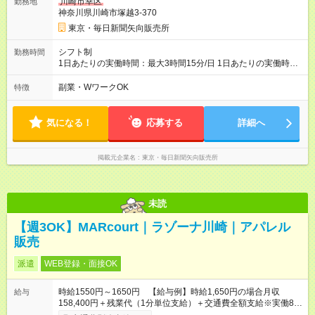
川崎市幸区
勤務地
神奈川県川崎市塚越3-370
東京・毎日新聞矢向販売所
シフト制
勤務時間
1日あたりの実働時間：最大3時間15分/日 1日あたりの実働時
間：3.25時間 シフト例 ・ＡM0時１５分～3時30分※早く終わっ
ても日給保障
副業・WワークOK
特徴
気になる！
応募する
詳細へ
掲載元企業名
東京・毎日新聞矢向販売所
未読
【週3OK】MARcourt｜ラゾーナ川崎｜アパレル
販売
派遣
WEB登録・面接OK
時給1550円～1650円 【給与例】時給1,650円の場合月収
給与
158,400円＋残業代（1分単位支給）＋交通費全額支給※実働8時
間×月12日勤務の場合 ※お時給は一例です。ご経験により異な