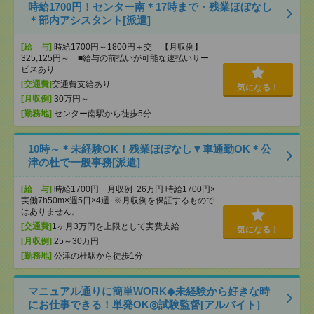
時給1700円！センター南＊17時まで・残業ほぼなし
＊部内アシスタント[派遣]
[給 与]
時給1700円～1800円＋交 【月収例】
325,125円～ ■給与の前払いが可能な速払いサー
ビスあり
[交通費]
交通費支給あり
気になる！
[月収例]
30万円～
[勤務地]
センター南駅から徒歩5分
10時～＊未経験OK！残業ほぼなし▼車通勤OK＊公
津の杜で一般事務[派遣]
[給 与]
時給1700円 月収例 26万円 時給1700円×
実働7h50m×週5日×4週 ※月収例を保証するもので
はありません。
[交通費]
1ヶ月3万円を上限として実費支給
気になる！
[月収例]
25～30万円
[勤務地]
公津の杜駅から徒歩1分
マニュアル通りに簡単WORK◆未経験から好きな時
にお仕事できる！単発OK◎試験監督[アルバイト]