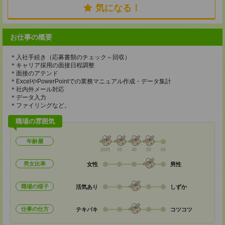
気になる！
お仕事の概要
＊入社手続き（応募書類のチェック～回収）
＊キャリア採用の面接日程調整
＊面接のアテンド
＊ExcelやPowerPointでの業務マニュアル作成・データ集計
＊社内外メール対応
＊データ入力
＊ファイリングなど。
職場の雰囲気
年齢層
20代
30
40
50
60
男女比率
女性
男性
職場の様子
活気あり
しずか
仕事の仕方
テキパキ
コツコツ