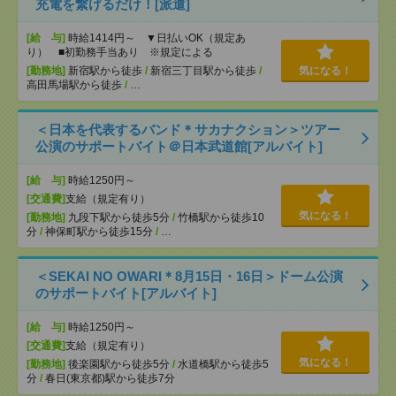
充電を繋げるだけ！[派遣]
[給 与]
時給1414円～ ▼日払いOK（規定あ
り） ■初勤務手当あり ※規定による
[勤務地]
新宿駅から徒歩
/
新宿三丁目駅から徒歩
/
気になる！
高田馬場駅から徒歩
/
…
＜日本を代表するバンド＊サカナクション＞ツアー
公演のサポートバイト＠日本武道館[アルバイト]
[給 与]
時給1250円～
[交通費]
支給（規定有り）
気になる！
[勤務地]
九段下駅から徒歩5分
/
竹橋駅から徒歩10
分
/
神保町駅から徒歩15分
/
…
＜SEKAI NO OWARI＊8月15日・16日＞ドーム公演
のサポートバイト[アルバイト]
[給 与]
時給1250円～
[交通費]
支給（規定有り）
気になる！
[勤務地]
後楽園駅から徒歩5分
/
水道橋駅から徒歩5
分
/
春日(東京都)駅から徒歩7分