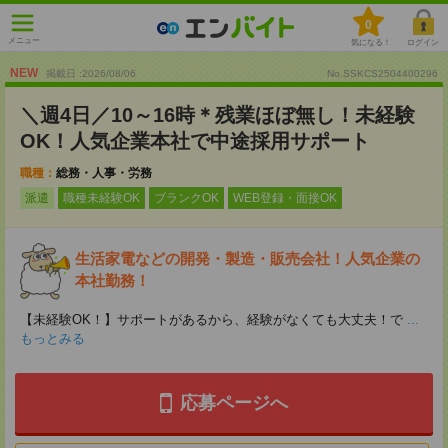
0
メニュー
気になる！
ログイン
NEW
掲載日 :2026
/
08
/
06
No.SSKCS2504400296
＼週4日／10～16時＊残業ほぼ無し！未経験
OK！人気企業本社で中途採用サポート
職種：
総務・人事・労務
派遣
職種未経験OK
ブランクOK
WEB登録・面接OK
生活家電などの開発・製造・販売会社！人気企業の
本社勤務！
【未経験OK！】サポートがあるから、経験がなくても大丈夫！で
...
もっとみる
応募ページへ