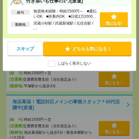
付き添いも仕事の1つ[派遣]
力＋ID発行[派遣]
無資格未経験：時給1500円～ ■週払
給与
[給 与]
時給1600円 月収例 240,000円
いOK ■扶養内OK ■日収1万2000円
[交通費]
全額支給
以上
武蔵小杉駅 / 武蔵新城駅 / 元住吉駅 /
気になる!
勤務地
[月収例]
20～25万円
…
気になる！
[勤務地]
川崎駅から徒歩7分
/
京急川崎駅から徒歩5
分
スキップ
どちらも気になる！
<<駅近>>貸し会議室運営・受付事務スタッフ【平
塚】[派遣]
しばらく表示しない
[給 与]
時給1500円＋交
[交通費]
交通費実費支給（当社規定あり）
気になる！
[勤務地]
平塚駅から徒歩3分
海浜幕張！電話対応メインの事務スタッフ＊50代活
躍中[派遣]
[給 与]
時給1500円＋交
[交通費]
交通費実費支給（当社規定あり）
気になる！
[勤務地]
海浜幕張駅から徒歩5分
/
幕張本郷駅から
バス15分