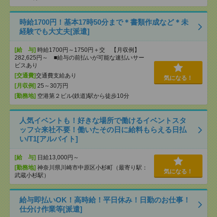
時給1700円！基本17時50分まで＊書類作成など＊未
経験でも大丈夫[派遣]
[給 与]
時給1700円～1750円＋交 【月収例】
282,625円～ ■給与の前払いが可能な速払いサー
ビスあり
[交通費]
交通費支給あり
気になる！
[月収例]
25～30万円
[勤務地]
空港第２ビル(鉄道)駅から徒歩10分
人気イベントも！好きな場所で働けるイベントスタ
ッフ☆来社不要！働いたその日に給料もらえる日払
い/T1[アルバイト]
[給 与]
日給13,000円～
[勤務地]
神奈川県川崎市中原区小杉町（最寄り駅：
気になる！
武蔵小杉駅）
給与即払いOK！高時給！平日休み！日勤のお仕事！
仕分け作業等[派遣]