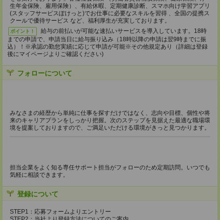
生年金保険、雇用保険）、有給休暇、定期健康診断、スマホ向け学習アプリ
(スタッフサービスぽけっと)でお仕事に必要なスキルを習得 、全国の提携ス
クールで優待サービス など、福利厚生が充実しております。
給与の前払いが可能な速払いサービスを導入しています。18時
ポイント！
までの申請で、申請当日に給与振り込み（18時以降の申請は翌9時までに振
込）！※承認の勤怠実績に応じて申請が可能※その他規定あり（詳細は登録
後にマイページよりご確認ください)
フォローについて
みなさまの経歴から単純に仕事を探すだけではなく、志向や目標、個性や将
来のキャリアプランをしっかり把握。次のステップを見据えた最適な職場環
境を提案しておりますので、ご満足いただける環境がきっと見つかります。
担当企業をよく知る専任サポート担当がフォローのため定期訪問。いつでも
気軽に相談できます。
登録について
STEP1：応募フォームよりエントリー
STEP2：当社より登録方法についてのご案内