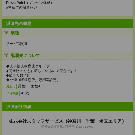
PowerPoint（プレゼン構成）
#初めての派遣歓迎
派遣先の概要
業種
サービス関連
配属先について
◆人事部人材育成グループ
◆同業務の方も在籍しているので安心です！
◆部署人数 7名
◆分煙（喫煙場所／専用室設定）
男性6・女性4
男女比
45歳
平均年齢
派遣会社情報
株式会社スタッフサービス（神奈川・千葉・埼玉エリア）
労働者派遣事業許可番号:派13-011061