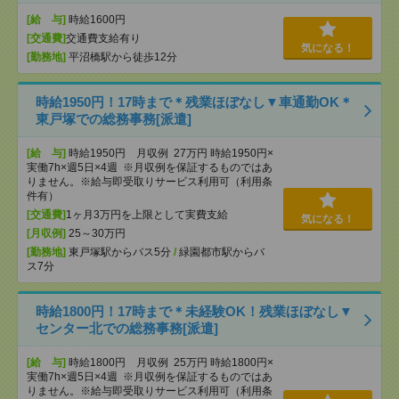
[給 与]
時給1600円
[交通費]
交通費支給有り
気になる！
[勤務地]
平沼橋駅から徒歩12分
時給1950円！17時まで＊残業ほぼなし▼車通勤OK＊
東戸塚での総務事務[派遣]
[給 与]
時給1950円 月収例 27万円 時給1950円×
実働7h×週5日×4週 ※月収例を保証するものではあ
りません。※給与即受取りサービス利用可（利用条
件有）
[交通費]
1ヶ月3万円を上限として実費支給
気になる！
[月収例]
25～30万円
[勤務地]
東戸塚駅からバス5分
/
緑園都市駅からバ
ス7分
時給1800円！17時まで＊未経験OK！残業ほぼなし▼
センター北での総務事務[派遣]
[給 与]
時給1800円 月収例 25万円 時給1800円×
実働7h×週5日×4週 ※月収例を保証するものではあ
りません。※給与即受取りサービス利用可（利用条