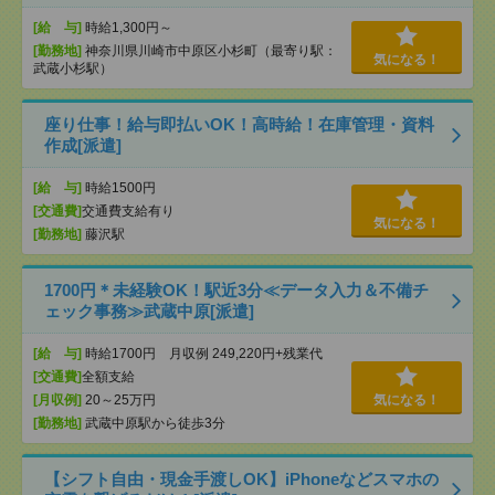
[給 与]
時給1,300円～
[勤務地]
神奈川県川崎市中原区小杉町（最寄り駅：
気になる！
武蔵小杉駅）
座り仕事！給与即払いOK！高時給！在庫管理・資料
作成[派遣]
[給 与]
時給1500円
[交通費]
交通費支給有り
気になる！
[勤務地]
藤沢駅
1700円＊未経験OK！駅近3分≪データ入力＆不備チ
ェック事務≫武蔵中原[派遣]
[給 与]
時給1700円 月収例 249,220円+残業代
[交通費]
全額支給
[月収例]
20～25万円
気になる！
[勤務地]
武蔵中原駅から徒歩3分
【シフト自由・現金手渡しOK】iPhoneなどスマホの