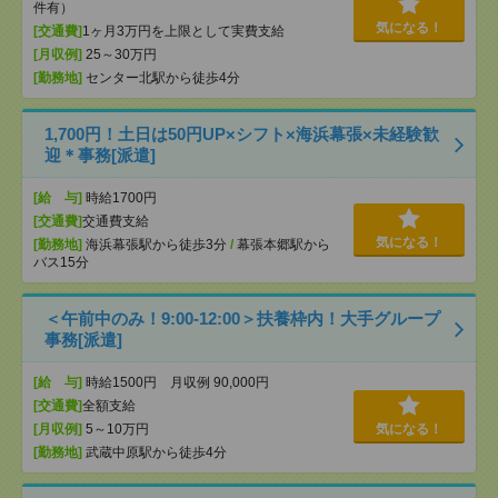
件有）
気になる！
[交通費]
1ヶ月3万円を上限として実費支給
[月収例]
25～30万円
[勤務地]
センター北駅から徒歩4分
1,700円！土日は50円UP×シフト×海浜幕張×未経験歓
迎＊事務[派遣]
[給 与]
時給1700円
[交通費]
交通費支給
気になる！
[勤務地]
海浜幕張駅から徒歩3分
/
幕張本郷駅から
バス15分
＜午前中のみ！9:00-12:00＞扶養枠内！大手グループ
事務[派遣]
[給 与]
時給1500円 月収例 90,000円
[交通費]
全額支給
[月収例]
5～10万円
気になる！
[勤務地]
武蔵中原駅から徒歩4分