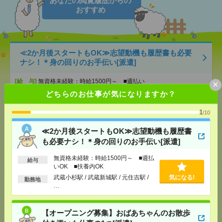
あなたの閲覧履歴からの
おすすめ
≪2か月後スタートもOK≫志望動機も履歴書も必要
ナシ！＊身の回りのお手伝い[派遣]
[給 与]
無資格未経験：時給1500円～ ■週払い
×
OK ■扶養内OK
どちらのお仕事が気になりますか？
[交通費]
交通費全額支給
気になる！
[勤務地]
武蔵小杉駅
/
武蔵新城駅
/
元住吉駅
/
…
1
/10
≪2か月後スタートもOK≫志望動機も履歴書
【オープニング募集】おばあちゃんのお散歩付き添
も必要ナシ！＊身の回りのお手伝い[派遣]
いも仕事の1つ[派遣]
無資格未経験：時給1500円～ ■週払
給与
[給 与]
無資格未経験：時給1500円～ ■週払い
いOK ■扶養内OK
OK ■扶養内OK ■日収1万2000円以上
武蔵小杉駅 / 武蔵新城駅 / 元住吉駅 /
気になる!
勤務地
[交通費]
交通費全額支給
気になる！
…
[勤務地]
武蔵小杉駅
/
武蔵新城駅
/
元住吉駅
/
…
【オープニング募集】おばあちゃんのお散歩
【在宅週2日！】ほぼ電話なし＊コツコツ！データ入