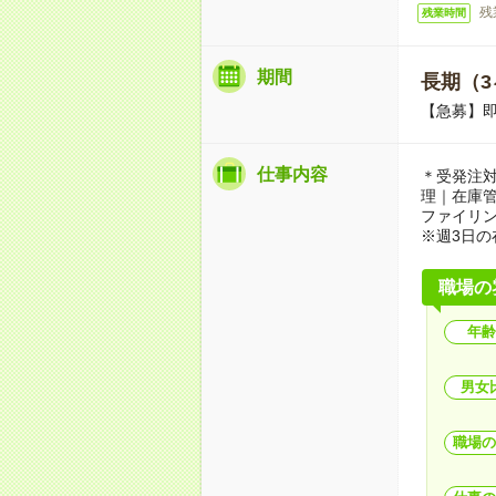
残
残業時間
期間
長期（3
【急募】
仕事内容
＊受発注
理｜在庫
ファイリ
※週3日
職場の
年齢
男女
職場の