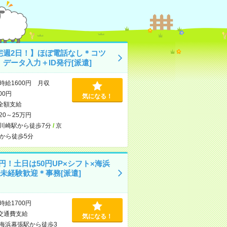
宅週2日！】ほぼ電話なし＊コツ
データ入力＋ID発行[派遣]
時給1600円 月収
000円
気になる！
全額支給
20～25万円
川崎駅から徒歩7分
/
京
から徒歩5分
00円！土日は50円UP×シフト×海浜
×未経験歓迎＊事務[派遣]
時給1700円
交通費支給
気になる！
海浜幕張駅から徒歩3