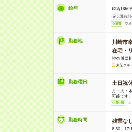
給与
時給165
交通費別
交通
交通費
勤務地
川崎市
在宅・
神奈川県川
東芝グル
勤務曜日
土日祝
月・火・木
可能です
土
休日休暇
勤務時間
残業な
8:30～1