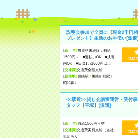
説明会参加で全員に【現金2千円相
プレゼント】生活のお手伝い[派遣
[給 与]
無資格未経験：時給
1500円～ ■週払いOK ■扶養
気に
内OK ■日収1万2000円以上
[交通費]
交通費全額支給
[勤務地]
川崎駅
/
川崎新町駅
/
昭和駅
/
…
<<駅近>>貸し会議室運営・受付
タッフ【平塚】[派遣]
[給 与]
時給1500円＋交
[交通費]
交通費実費支給（当社
気に
規定あり）