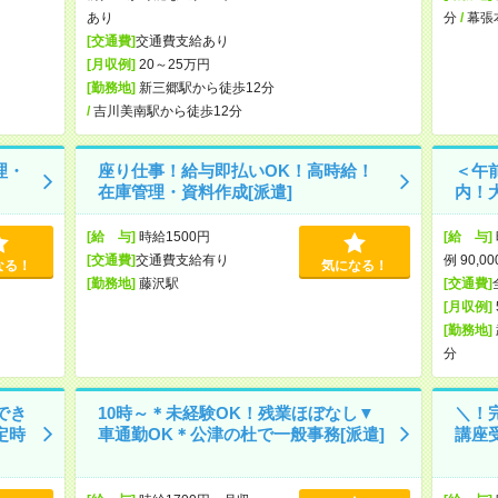
あり
分
/
幕張
[交通費]
交通費支給あり
[月収例]
20～25万円
[勤務地]
新三郷駅から徒歩12分
/
吉川美南駅から徒歩12分
理・
座り仕事！給与即払いOK！高時給！
＜午前
在庫管理・資料作成[派遣]
内！
[給 与]
時給1500円
[給 与]
[交通費]
交通費支給有り
例 90,0
なる！
気になる！
[勤務地]
藤沢駅
[交通費]
[月収例]
[勤務地]
分
でき
10時～＊未経験OK！残業ほぼなし▼
＼！
定時
車通勤OK＊公津の杜で一般事務[派遣]
講座受