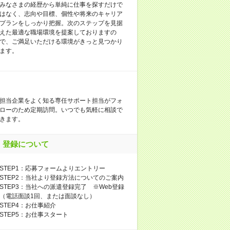
みなさまの経歴から単純に仕事を探すだけで
はなく、志向や目標、個性や将来のキャリア
プランをしっかり把握。次のステップを見据
えた最適な職場環境を提案しておりますの
で、ご満足いただける環境がきっと見つかり
ます。
担当企業をよく知る専任サポート担当がフォ
ローのため定期訪問。いつでも気軽に相談で
きます。
登録について
STEP1：応募フォームよりエントリー
STEP2：当社より登録方法についてのご案内
STEP3：当社への派遣登録完了 ※Web登録
（電話面談1回、または面談なし）
STEP4：お仕事紹介
STEP5：お仕事スタート