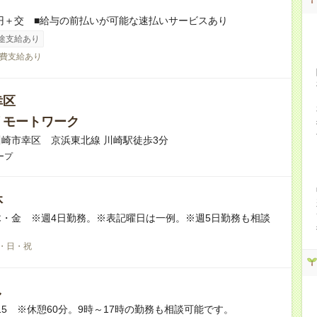
0円＋交 ■給与の前払いが可能な速払いサービスあり
途支給あり
費支給あり
幸区
リモートワーク
崎市幸区 京浜東北線 川崎駅徒歩3分
ープ
休
・金 ※週4日勤務。※表記曜日は一例。※週5日勤務も相談
。
・日・祝
し
7:15 ※休憩60分。9時～17時の勤務も相談可能です。