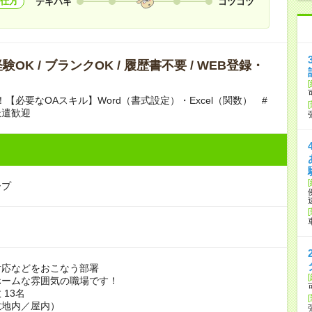
仕方
テキパキ
コツコツ
OK / ブランクOK / 履歴書不要 / WEB登録・
！【必要なOAスキル】Word（書式設定）・Excel（関数） #
派遣歓迎
ープ
対応などをおこなう部署
ホームな雰囲気の職場です！
 13名
敷地内／屋内）