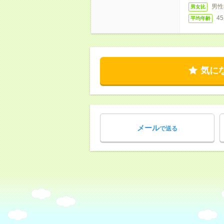
男性
男女比
4
平均年齢
気に
メール
で送る