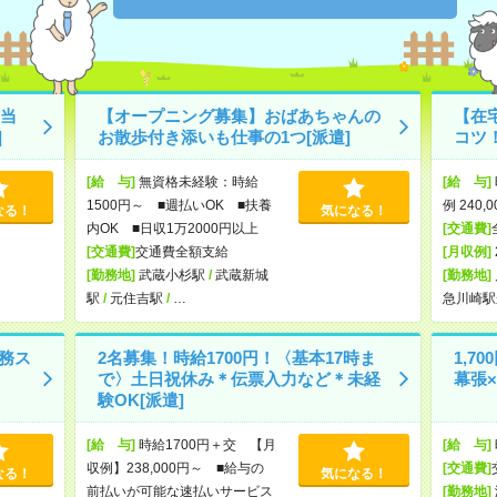
当
【オープニング募集】おばあちゃんの
【在
]
お散歩付き添いも仕事の1つ[派遣]
コツ！
[給 与]
無資格未経験：時給
[給 与]
1500円～ ■週払いOK ■扶養
例 240,
なる！
気になる！
内OK ■日収1万2000円以上
[交通費]
[交通費]
交通費全額支給
[月収例]
[勤務地]
武蔵小杉駅
/
武蔵新城
[勤務地]
駅
/
元住吉駅
/
…
急川崎駅
事務ス
2名募集！時給1700円！〈基本17時ま
1,7
で〉土日祝休み＊伝票入力など＊未経
幕張
験OK[派遣]
[給 与]
時給1700円＋交 【月
[給 与]
収例】238,000円～ ■給与の
[交通費]
なる！
気になる！
前払いが可能な速払いサービス
[勤務地]