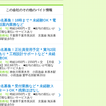
この会社のその他のバイト情報
3名募集！18時まで＊未経験OK＊電
話案内業務など
[給 与]
時給1400円＋交 ■給与の前払いが
可能な速払いサービスあり
[勤務地]
千葉県千葉市美浜区 京葉線 海浜幕
張駅徒歩5分
4名募集！正社員登用予定＊賞与2回
あり＊工程設計サポートなど＊未経
験OK
[給 与]
時給1450円～1550円＋交 【月収
例】302,687円～ ■給与の前払いが可能な
速払いサービスあり
[勤務地]
神奈川県厚木市 小田急線 本厚木駅
車20分、小田急線 愛甲石田駅車20分
2名募集＊受付業務など＊未経験ス
タートOK＊残業ほぼなし
[給 与]
時給1650円＋交 ■給与の前払いが
可能な速払いサービスあり
[勤務地]
千葉県千葉市美浜区 京葉線 海浜幕
張駅徒歩5分