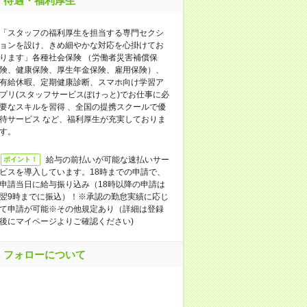
待遇・福利厚生
「スタッフの福利厚生を担当する専門セクシ
ョンを設け、きめ細やかな対応を心掛けてお
ります」各種社会保険 （労働者災害補償保
険、健康保険、厚生年金保険、雇用保険）、
有給休暇、定期健康診断、スマホ向け学習ア
プリ(スタッフサービスぽけっと)でお仕事に必
要なスキルを習得 、全国の提携スクールで優
待サービス など、福利厚生が充実しておりま
す。
給与の前払いが可能な速払いサー
ポイント！
ビスを導入しています。18時までの申請で、
申請当日に給与振り込み（18時以降の申請は
翌9時までに振込）！※承認の勤怠実績に応じ
て申請が可能※その他規定あり（詳細は登録
後にマイページよりご確認ください)
フォローについて