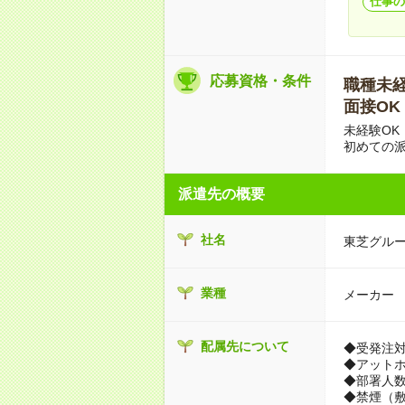
仕事の
応募資格・条件
職種未経験
面接OK
未経験OK
初めての
派遣先の概要
社名
東芝グル
業種
メーカー
配属先について
◆受発注
◆アット
◆部署人数
◆禁煙（