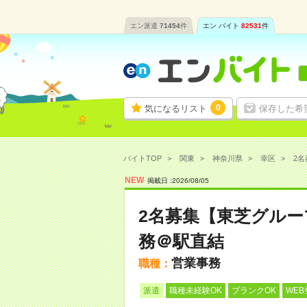
エン派遣
71454
件
エン バイト
82531
件
0
気になるリスト
保存した希
バイトTOP
関東
神奈川県
幸区
2名
NEW
掲載日 :
2026
/
08
/
05
2名募集【東芝グルー
務＠駅直結
営業事務
職種：
派遣
職種未経験OK
ブランクOK
WEB