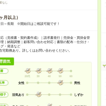
業なし
ヶ月以上）
即日～長期 ※開始日はご相談可能です！
対応（見積書・契約書作成）｜請求書発行｜売掛金・買掛金管
管理｜納期調整｜顧客問い合わせ対応｜書類の配布・仕分け・
ング・発送など
の在宅勤務あり。詳しくはお問い合わせください。
雰囲気
層
20代
30
40
50
60
比率
女性
男性
様子
活気あり
しずか