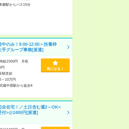
本郷駅からバス15分
中のみ！9:00-12:00＞扶養枠
大手グループ事務[派遣]
時給1500円 月収
00円
気になる！
全額支給
5～10万円
武蔵中原駅から徒歩4
完全在宅！／土日含む週2～OK<
付>@2400円[派遣]