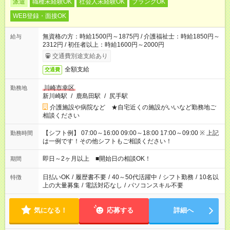
派遣
職種未経験OK
社会人未経験OK
ブランクOK
WEB登録・面接OK
無資格の方：時給1500円～1875円 / 介護福祉士：時給1850円～
給与
2312円 / 初任者以上：時給1600円～2000円
交通費別途支給あり
全額支給
交通費
川崎市幸区
勤務地
新川崎駅
/
鹿島田駅
/
尻手駅
介護施設や病院など ★自宅近くの施設がいいなど勤務地ご
相談ください
【シフト例】 07:00～16:00 09:00～18:00 17:00～09:00 ※ 上記
勤務時間
は一例です！その他シフトもご相談ください！
即日～2ヶ月以上 ■開始日の相談OK！
期間
日払いOK
/
履歴書不要
/
40～50代活躍中
/
シフト勤務
/
10名以
特徴
上の大量募集
/
電話対応なし
/
パソコンスキル不要
気になる！
応募する
詳細へ