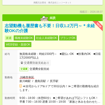
掲載元企業名
株式会社ニッソーネット
掲載日：2026.08.07
未読
NEW
志望動機も履歴書も不要！日収1.2万円～＊未経
験OKの介護
派遣
職種未経験OK
社会人未経験OK
ブランクOK
WEB登録・面接OK
無資格未経験：時給1500円～ ■週払いOK ■扶養内OK ■日収
給与
1万2000円以上
交通費別途支給あり
交通費全額支給
交通費
川崎市幸区
勤務地
新川崎駅
/
鹿島田駅
/
尻手駅
≪自宅からドアtoドアで30分以内！≫ご希望の勤務地を紹介
します。
9:00～18:00（休憩60分） ■ご希望があれば下記シフトもOK！
勤務時間
早番 7:00～16:00 遅番 10:00～19:00 「家族と休みを合わせた