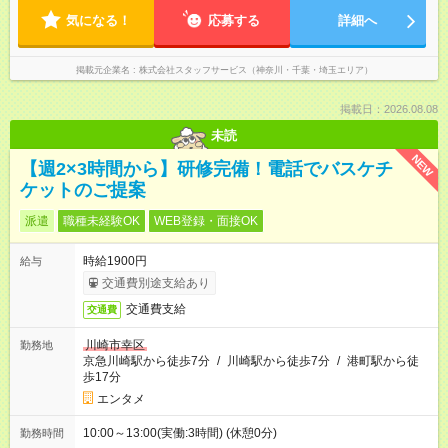
気になる！
応募する
詳細へ
掲載元企業名
株式会社スタッフサービス（神奈川・千葉・埼玉エリア）
掲載日：2026.08.08
未読
NEW
【週2×3時間から】研修完備！電話でバスケチ
ケットのご提案
派遣
職種未経験OK
WEB登録・面接OK
時給1900円
給与
交通費別途支給あり
交通費支給
交通費
川崎市幸区
勤務地
京急川崎駅から徒歩7分
/
川崎駅から徒歩7分
/
港町駅から徒
歩17分
エンタメ
10:00～13:00(実働:3時間) (休憩0分)
勤務時間