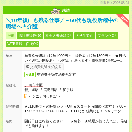
掲載日：2026.08.08
未読
NEW
＼10年後にも残る仕事／～60代も現役活躍中の
職場へ＊介護
派遣
職種未経験OK
社会人未経験OK
大学生歓迎
ブランクOK
WEB登録・面接OK
無資格未経験：時給1600円～ 経験者：時給1800円～ ★日払
給与
い／週払い制度あり（月払いも選べます）※稼働開始時は手続き
完了次第のお支払いとなります。
交通費別途支給あり
交通費全額支給※規定有
交通費
川崎市幸区
勤務地
新川崎駅
/
鹿島田駅
/
尻手駅
＜シニア向け施設＞
★1日6時間～の時短シフトOK ★スタート時間選べます！ 7:00～
勤務時間
16:00 9:00～17:00 11:00～19:00 など 残業なし！ ※Wワークの
場合、他のお仕事と合わせ週40時間超の就業はご案内できませ
ん ※法令に基づき、週20時間以上勤務は社会保険への加入対象
開始日はご相談ください！ ★急募 ★職場が気に入れば、長期
期間
となります ※労働者派遣法（日雇い派遣の原則禁止）により、
でも働けます！
短時間・短期間の就業はご案内が難しい場合があります