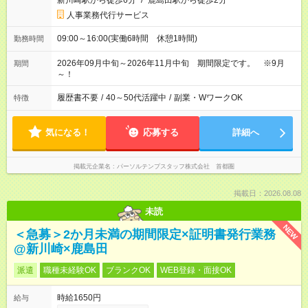
新川崎駅から徒歩6分
/
鹿島田駅から徒歩2分
人事業務代行サービス
09:00～16:00(実働6時間 休憩1時間)
勤務時間
2026年09月中旬～2026年11月中旬 期間限定です。 ※9月
期間
～！
履歴書不要
/
40～50代活躍中
/
副業・WワークOK
特徴
気になる！
応募する
詳細へ
掲載元企業名
パーソルテンプスタッフ株式会社 首都圏
掲載日：2026.08.08
未読
NEW
＜急募＞2か月未満の期間限定×証明書発行業務
@新川崎×鹿島田
派遣
職種未経験OK
ブランクOK
WEB登録・面接OK
時給1650円
給与