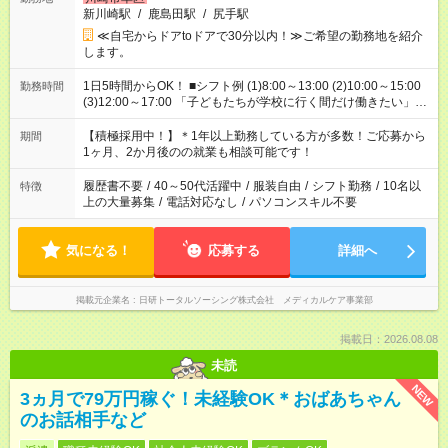
新川崎駅
/
鹿島田駅
/
尻手駅
≪自宅からドアtoドアで30分以内！≫ご希望の勤務地を紹介
します。
1日5時間からOK！ ■シフト例 (1)8:00～13:00 (2)10:00～15:00
勤務時間
(3)12:00～17:00 「子どもたちが学校に行く間だけ働きたい」
「余裕を持って夕飯の準備がしたい」 「午前中は働いて、午後
はプライベートの時間にしたい」 など、ご希望を教えてくださ
【積極採用中！】＊1年以上勤務している方が多数！ご応募から
期間
いね。 ※Wワーク希望の方へ 今ご覧のお仕事で希望する勤務時
1ヶ月、2か月後のの就業も相談可能です！
間と、もう1つのお仕事の勤務時間。 合計で週40時間を超える
場合は応募できません。
履歴書不要
/
40～50代活躍中
/
服装自由
/
シフト勤務
/
10名以
特徴
上の大量募集
/
電話対応なし
/
パソコンスキル不要
気になる！
応募する
詳細へ
掲載元企業名
日研トータルソーシング株式会社 メディカルケア事業部
掲載日：2026.08.08
未読
NEW
3ヵ月で79万円稼ぐ！未経験OK＊おばあちゃん
のお話相手など