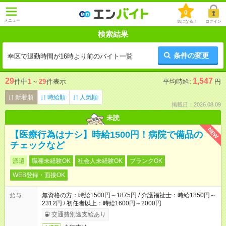
0
メニュー
気になる！
ログイン
検索結果
条件の変更
幸区で退勤時間が16時より前のバイト一覧
29
1,547
件中
1
～
29
件表示
平均時給:
円
新着順
時給順
人気順
掲載日：2026.08.09
未読
NEW
【医療行為はナシ】時給1500円！病院で備品の
チェックなど
派遣
職種未経験OK
社会人未経験OK
ブランクOK
WEB登録・面接OK
無資格の方：時給1500円～1875円 / 介護福祉士：時給1850円～
給与
2312円 / 初任者以上：時給1600円～2000円
交通費別途支給あり