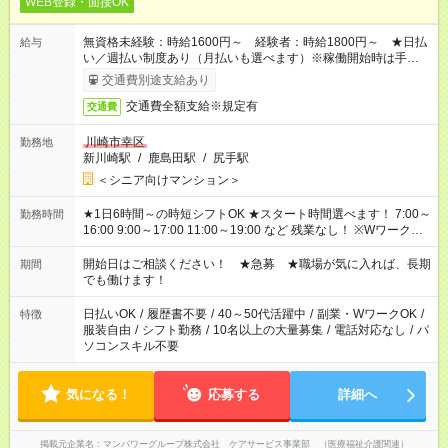
WEB登録・面接OK
無資格未経験：時給1600円～ 経験者：時給1800円～ ★日払
給与
い／週払い制度あり（月払いも選べます）※稼働開始時は手続き
完了次第のお支払いとなります。
交通費別途支給あり
交通費全額支給※規定有
交通費
川崎市幸区
勤務地
新川崎駅
/
鹿島田駅
/
尻手駅
＜シニア向けマンション＞
★1日6時間～の時短シフトOK ★スタート時間選べます！ 7:00～
勤務時間
16:00 9:00～17:00 11:00～19:00 など 残業なし！ ※Wワークの
場合、他のお仕事と合わせ週40時間超の就業はご案内できませ
ん ※法令に基づき、週20時間以上勤務は社会保険への加入対象
開始日はご相談ください！ ★急募 ★職場が気に入れば、長期
期間
となります ※労働者派遣法（日雇い派遣の原則禁止）により、
でも働けます！
短時間・短期間の就業はご案内が難しい場合があります
日払いOK
/
履歴書不要
/
40～50代活躍中
/
副業・WワークOK
/
特徴
服装自由
/
シフト勤務
/
10名以上の大量募集
/
電話対応なし
/
パ
ソコンスキル不要
気になる！
応募する
詳細へ
掲載元企業名
マンパワーグループ株式会社 ケアサービス事業部 （医療福祉介護関連）