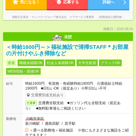
気になる！
応募する
詳細へ
掲載元企業名
マンパワーグループ株式会社 ケアサービス事業部 （医療福祉介護関連）
掲載日：2026.08.04
未読
＜時給1600円～＞福祉施設で清掃STAFF＊お部屋
の片付けやふき掃除など
派遣
職種未経験OK
社会人未経験OK
大学生歓迎
ブランクOK
WEB登録・面接OK
時給1600円 有資格・有経験時給1800円 介護福祉士時給
給与
1900円 ■日払いOK（規定あり）※即日払い不可
交通費別途支給あり
交通費全額支給 ■ガソリン代も全額支給（規定あ
交通費
り） ■無料駐車場もご相談ください
川崎市幸区
勤務地
新川崎駅
/
鹿島田駅
/
尻手駅
＜選べる勤務地＞福祉施設 ※他にもさまざまな施設をご紹
介できます！