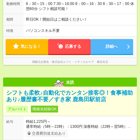
6：30～15：00 7:30～16:00 8：00～16：30 8：30～17：00 休
勤務時間
憩60分 シフト相談可能！
即日OK！開始日はご相談ください！
期間
パソコンスキル不要
特徴
気になる！
応募する
詳細へ
掲載元企業名
株式会社ルフト・メディカルケア 横浜支店
未読
シフトも柔軟♪自動化でカンタン接客◎！食事補助
あり♪履歴書不要／すき家 鹿島田駅前店
アルバイト
職種未経験OK
時給1,225円～
給与
通常時給（5時～22時）：1300円 深夜時給（22時～翌5時）：
1625円 高校生時給：1225円 【特別手当】早朝手当（5：00-9：
交通費別途支給あり
00）時給+150円 【試用期間】試用期間あり 試用期間の長さ：1