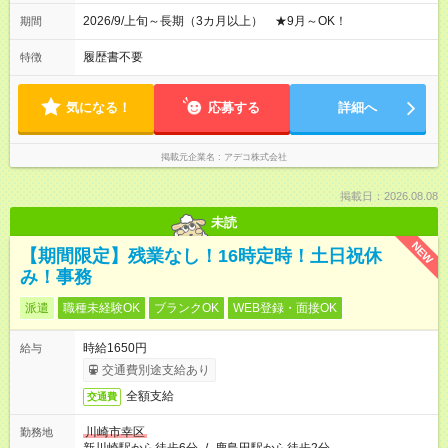
2026/9/上旬～長期（3カ月以上） ★9月～OK！
期間
履歴書不要
特徴
気になる！
応募する
詳細へ
掲載元企業名
アデコ株式会社
掲載日：2026.08.08
未読
NEW
【期間限定】残業なし！16時定時！土日祝休
み！事務
派遣
職種未経験OK
ブランクOK
WEB登録・面接OK
時給1650円
給与
交通費別途支給あり
全額支給
交通費
川崎市幸区
勤務地