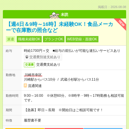
掲載日：2026.08.08
未読
NEW
【週4日＆9時～16時】未経験OK！食品メーカ
ーで在庫数の照合など
派遣
職種未経験OK
ブランクOK
WEB登録・面接OK
時給1700円＋交 ■給与の前払いが可能な速払いサービスあり
給与
交通費別途支給あり
交通費支給あり
交通費
川崎市幸区
勤務地
川崎駅からバス10分
/
武蔵小杉駅からバス11分
流通関連
9:00～16:00 ※休憩60分。※8時半・9時～17時勤務も相談可能
勤務時間
です。
【急募】即日～長期 ※開始日はご相談可能です！
期間
履歴書不要
特徴