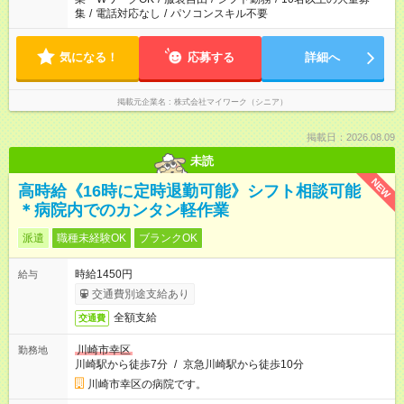
集
/
電話対応なし
/
パソコンスキル不要
気になる！
応募する
詳細へ
掲載元企業名
株式会社マイワーク（シニア）
掲載日：2026.08.09
未読
NEW
高時給《16時に定時退勤可能》シフト相談可能
＊病院内でのカンタン軽作業
派遣
職種未経験OK
ブランクOK
時給1450円
給与
交通費別途支給あり
全額支給
交通費
川崎市幸区
勤務地
川崎駅から徒歩7分
/
京急川崎駅から徒歩10分
川崎市幸区の病院です。