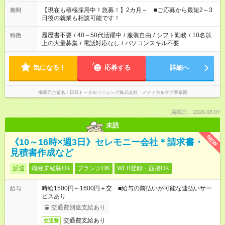
い」 「余裕を持って夕飯の準備がしたい」 「できれば残業はし
たくない」 など、ご希望を教えてくださいね。 ※Wワーク希望
【現在も積極採用中！急募！】2カ月～ ■ご応募から最短2～3
期間
の方へ 今ご覧のお仕事で希望する勤務時間と、もう1つのお仕事
日後の就業も相談可能です！
の勤務時間。 合計で週40時間を超える場合は応募できません。
履歴書不要
/
40～50代活躍中
/
服装自由
/
シフト勤務
/
10名以
特徴
上の大量募集
/
電話対応なし
/
パソコンスキル不要
気になる！
応募する
詳細へ
掲載元企業名
日研トータルソーシング株式会社 メディカルケア事業部
掲載日：2026.08.07
未読
NEW
《10～16時×週3日》セレモニー会社＊請求書・
見積書作成など
派遣
職種未経験OK
ブランクOK
WEB登録・面接OK
時給1500円～1600円＋交 ■給与の前払いが可能な速払いサー
給与
ビスあり
交通費別途支給あり
交通費支給あり
交通費