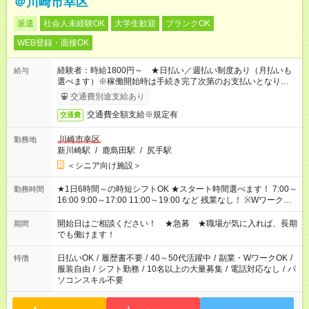
＠川崎市幸区
派遣
社会人未経験OK
大学生歓迎
ブランクOK
WEB登録・面接OK
経験者：時給1800円～ ★日払い／週払い制度あり（月払いも
給与
選べます）※稼働開始時は手続き完了次第のお支払いとなりま
す。
交通費別途支給あり
交通費全額支給※規定有
交通費
川崎市幸区
勤務地
新川崎駅
/
鹿島田駅
/
尻手駅
＜シニア向け施設＞
★1日6時間～の時短シフトOK ★スタート時間選べます！ 7:00～
勤務時間
16:00 9:00～17:00 11:00～19:00 など 残業なし！ ※Wワークの
場合、他のお仕事と合わせ週40時間超の就業はご案内できませ
ん ※法令に基づき、週20時間以上勤務は社会保険への加入対象
開始日はご相談ください！ ★急募 ★職場が気に入れば、長期
期間
となります ※労働者派遣法（日雇い派遣の原則禁止）により、
でも働けます！
短時間・短期間の就業はご案内が難しい場合があります
日払いOK
/
履歴書不要
/
40～50代活躍中
/
副業・WワークOK
/
特徴
服装自由
/
シフト勤務
/
10名以上の大量募集
/
電話対応なし
/
パ
ソコンスキル不要