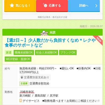
気になる！
応募する
詳細へ
掲載元企業名
株式会社すき家
掲載日：2026.08.07
未読
NEW
【週2日～】少人数だから負担すくなめ＊レクや
食事のサポートなど
派遣
職種未経験OK
社会人未経験OK
ブランクOK
WEB登録・面接OK
無資格未経験：時給1500円～ ■週払いOK ■扶養内OK ■日収
給与
1万2000円以上
交通費別途支給あり
交通費全額支給
交通費
川崎市幸区
勤務地
新川崎駅
/
鹿島田駅
/
尻手駅
デイサービス ■勤務地選べます！お気軽にご相談ください！