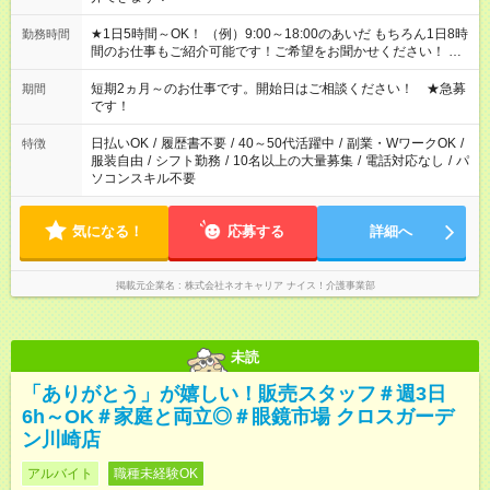
★1日5時間～OK！ （例）9:00～18:00のあいだ もちろん1日8時
勤務時間
間のお仕事もご紹介可能です！ご希望をお聞かせください！ ★
家庭の都合でお休みが必要な場合も遠慮なくご相談ください。
※週最低15時間以上の勤務が必要です
短期2ヵ月～のお仕事です。開始日はご相談ください！ ★急募
期間
です！
日払いOK
/
履歴書不要
/
40～50代活躍中
/
副業・WワークOK
/
特徴
服装自由
/
シフト勤務
/
10名以上の大量募集
/
電話対応なし
/
パ
ソコンスキル不要
気になる！
応募する
詳細へ
掲載元企業名
株式会社ネオキャリア ナイス！介護事業部
未読
「ありがとう」が嬉しい！販売スタッフ＃週3日
6h～OK＃家庭と両立◎＃眼鏡市場 クロスガーデ
ン川崎店
アルバイト
職種未経験OK