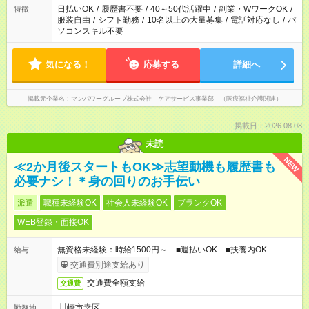
日払いOK
/
履歴書不要
/
40～50代活躍中
/
副業・WワークOK
/
特徴
服装自由
/
シフト勤務
/
10名以上の大量募集
/
電話対応なし
/
パ
ソコンスキル不要
気になる！
応募する
詳細へ
掲載元企業名
マンパワーグループ株式会社 ケアサービス事業部 （医療福祉介護関連）
掲載日：2026.08.08
未読
NEW
≪2か月後スタートもOK≫志望動機も履歴書も
必要ナシ！＊身の回りのお手伝い
派遣
職種未経験OK
社会人未経験OK
ブランクOK
WEB登録・面接OK
無資格未経験：時給1500円～ ■週払いOK ■扶養内OK
給与
交通費別途支給あり
交通費全額支給
交通費
川崎市幸区
勤務地