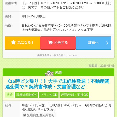
【シフト例】 07:00～16:00 09:00～18:00 17:00～09:00 ※ 上記
勤務時間
は一例です！その他シフトもご相談ください！
即日～2ヶ月以上
期間
日払いOK
/
履歴書不要
/
40～50代活躍中
/
シフト勤務
/
10名以
特徴
上の大量募集
/
電話対応なし
/
パソコンスキル不要
気になる！
応募する
詳細へ
掲載元企業名
株式会社ニッソーネット
掲載日：2026.08.05
未読
《16時ピタ帰り！》大手で未経験歓迎！不動産関
連企業で＊契約書作成・文書管理など
派遣
職種未経験OK
ブランクOK
WEB登録・面接OK
時給1700円＋交 【月収例】204,000円～ ■給与の前払いが可
給与
能な速払いサービスあり
交通費別途支給あり