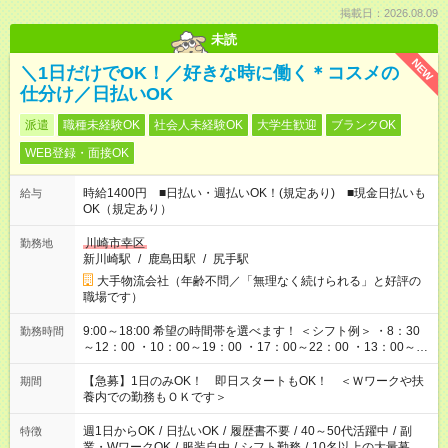
掲載日：2026.08.09
未読
NEW
＼1日だけでOK！／好きな時に働く＊コスメの
仕分け／日払いOK
派遣
職種未経験OK
社会人未経験OK
大学生歓迎
ブランクOK
WEB登録・面接OK
時給1400円 ■日払い・週払いOK！(規定あり) ■現金日払いも
給与
OK（規定あり）
川崎市幸区
勤務地
新川崎駅
/
鹿島田駅
/
尻手駅
大手物流会社（年齢不問／「無理なく続けられる」と好評の
職場です）
9:00～18:00 希望の時間帯を選べます！ ＜シフト例＞ ・8：30
勤務時間
～12：00 ・10：00～19：00 ・17：00～22：00 ・13：00～
22：00 ・22：00～翌6：00 など
【急募】1日のみOK！ 即日スタートもOK！ ＜Ｗワークや扶
期間
養内での勤務もＯＫです＞
週1日からOK
/
日払いOK
/
履歴書不要
/
40～50代活躍中
/
副
特徴
業・WワークOK
/
服装自由
/
シフト勤務
/
10名以上の大量募