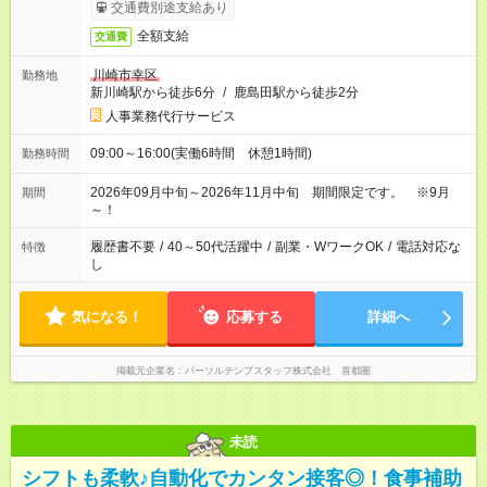
交通費別途支給あり
全額支給
交通費
川崎市幸区
勤務地
新川崎駅から徒歩6分
/
鹿島田駅から徒歩2分
人事業務代行サービス
09:00～16:00(実働6時間 休憩1時間)
勤務時間
2026年09月中旬～2026年11月中旬 期間限定です。 ※9月
期間
～！
履歴書不要
/
40～50代活躍中
/
副業・WワークOK
/
電話対応な
特徴
し
気になる！
応募する
詳細へ
掲載元企業名
パーソルテンプスタッフ株式会社 首都圏
未読
シフトも柔軟♪自動化でカンタン接客◎！食事補助