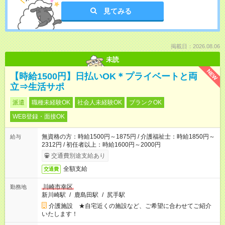
見てみる
掲載日：2026.08.06
未読
NEW
【時給1500円】日払いOK＊プライベートと両
立⇒生活サポ
派遣
職種未経験OK
社会人未経験OK
ブランクOK
WEB登録・面接OK
無資格の方：時給1500円～1875円 / 介護福祉士：時給1850円～
給与
2312円 / 初任者以上：時給1600円～2000円
交通費別途支給あり
全額支給
交通費
川崎市幸区
勤務地
新川崎駅
/
鹿島田駅
/
尻手駅
介護施設 ★自宅近くの施設など、ご希望に合わせてご紹介
いたします！