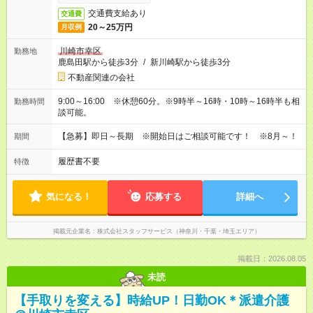
交通費支給あり
交通費
20～25万円
月収例
川崎市幸区
勤務地
鹿島田駅から徒歩3分
/
新川崎駅から徒歩3分
不動産関連の会社
9:00～16:00 ※休憩60分。※9時半～16時・10時～16時半も相
勤務時間
談可能。
【急募】即日～長期 ※開始日はご相談可能です！ ※8月～！
期間
履歴書不要
特徴
気になる！
応募する
詳細へ
掲載元企業名
株式会社スタッフサービス（神奈川・千葉・埼玉エリア）
掲載日：2026.08.05
未読
【手取りを変える】時給UP！日勤OK＊派遣介護