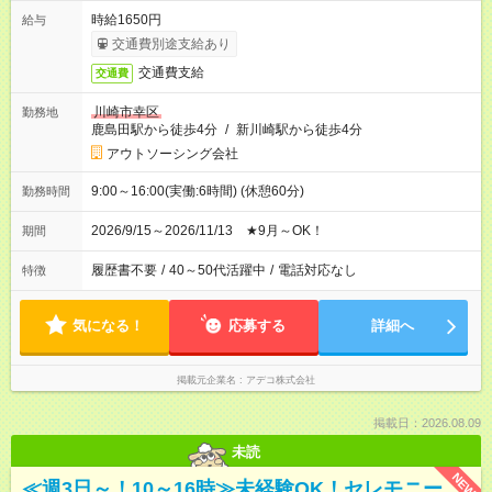
時給1650円
給与
交通費別途支給あり
交通費支給
交通費
川崎市幸区
勤務地
鹿島田駅から徒歩4分
/
新川崎駅から徒歩4分
アウトソーシング会社
9:00～16:00(実働:6時間) (休憩60分)
勤務時間
2026/9/15～2026/11/13 ★9月～OK！
期間
履歴書不要
/
40～50代活躍中
/
電話対応なし
特徴
気になる！
応募する
詳細へ
掲載元企業名
アデコ株式会社
掲載日：2026.08.09
未読
NEW
≪週3日～！10～16時≫未経験OK！セレモニー