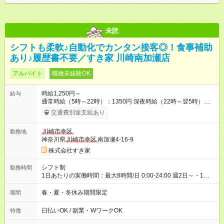
未読
シフトも柔軟♪自動化でカンタン接客◎！食事補助
あり♪履歴書不要／すき家 川崎南加瀬店
アルバイト
職種未経験OK
時給1,250円～
給与
通常時給（5時～22時）：1350円 深夜時給（22時～翌5時）：
1688円 高校生時給：1250円 【特別手当】早朝手当（5：00-9：
交通費別途支給あり
00）時給+150円 【試用期間】試用期間あり 試用期間の長さ：1
ヶ月 雇用形態、給与は本採用時と同じです。 試用期間の実態は
川崎市幸区
勤務地
30日（※条件変更なし）ですが、切り上げで一ヶ月とさせてい
神奈川県
川崎市幸区
南加瀬4-16-9
ただきます。 研修制度あり：15時間(研修中も同時給）
株式会社すき家
シフト制
勤務時間
1日あたりの実働時間：最大8時間/日 0:00-24:00 週2日～・1日
2h～OK ＜シフト例＞ 〇朝帯 5:00-9:00 〇昼帯 9:00-14:00 〇午
後帯 14:00-18:00 〇夜帯 18:00-22:00 〇深夜帯 22:00-翌5:00 基
春・夏・冬休み期間限定
期間
本は固定シフトですが家庭の都合などイレギュラーには対応し
ます♪
日払いOK / 副業・WワークOK
特徴