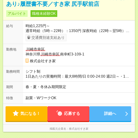
あり♪履歴書不要／すき家 尻手駅前店
アルバイト
職種未経験OK
時給1,225円～
給与
通常時給（5時～22時）：1350円 深夜時給（22時～翌5時）：
1688円 高校生時給：1225円 【特別手当】早朝手当（5：00-9：
交通費別途支給あり
00）時給+150円 【試用期間】試用期間あり 試用期間の長さ：1
ヶ月 雇用形態、給与は本採用時と同じです。 試用期間の実態は
川崎市幸区
勤務地
30日（※条件変更なし）ですが、切り上げで一ヶ月とさせてい
神奈川県
川崎市幸区
南幸町3-109-1
ただきます。 研修制度あり：15時間(研修中も同時給）
株式会社すき家
シフト制
勤務時間
1日あたりの実働時間：最大8時間/日 0:00-24:00 週2日～・1日
2h～OK ＜シフト例＞ 〇朝帯 5:00-9:00 〇昼帯 9:00-14:00 〇午
後帯 14:00-18:00 〇夜帯 18:00-22:00 〇深夜帯 22:00-翌5:00 基
春・夏・冬休み期間限定
期間
本は固定シフトですが家庭の都合などイレギュラーには対応し
ます♪
副業・WワークOK
特徴
気になる！
応募する
詳細へ
掲載元企業名
株式会社すき家