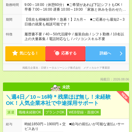
9:00～18:00（休憩60分） ■ご希望があれば下記シフトもOK！
勤務時間
早番 7:00～16:00 遅番 10:00～19:00 「家族と休みを合わせた
い」 「余裕を持って夕飯の準備がしたい」 「できれば残業はし
たくない」 など、ご希望を教えてくださいね。 ※Wワーク希望
【現在も積極採用中！急募！】2カ月～ ■ご応募から最短2～3
期間
の方へ 今ご覧のお仕事で希望する勤務時間と、もう1つのお仕事
日後の就業も相談可能です！
の勤務時間。 合計で週40時間を超える場合は応募できません。
履歴書不要
/
40～50代活躍中
/
服装自由
/
シフト勤務
/
10名以
特徴
上の大量募集
/
電話対応なし
/
パソコンスキル不要
気になる！
応募する
詳細へ
掲載元企業名
日研トータルソーシング株式会社 メディカルケア事業部
掲載日：2026.08.06
未読
NEW
＼週4日／10～16時＊残業ほぼ無し！未経験
OK！人気企業本社で中途採用サポート
派遣
職種未経験OK
ブランクOK
WEB登録・面接OK
時給1850円～1900円＋交 ■給与の前払いが可能な速払いサー
給与
ビスあり