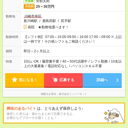
全額支給
交通費
25～30万円
月収例
川崎市幸区
勤務地
新川崎駅
/
鹿島田駅
/
尻手駅
病院 ★勤務地選べます！
【シフト例】 07:00～16:00 09:00～18:00 17:00～09:00 ※ 上記
勤務時間
は一例です！その他シフトもご相談ください！
即日～2ヶ月以上
期間
日払いOK
/
履歴書不要
/
40～50代活躍中
/
シフト勤務
/
10名以
特徴
上の大量募集
/
電話対応なし
/
パソコンスキル不要
気になる！
応募する
詳細へ
掲載元企業名
株式会社ニッソーネット
興味のあるバイト
は、とりあえず保存しよう♪
保存した求人は、後からまとめて応募できるよ。
企業からアプローチが届くことも！