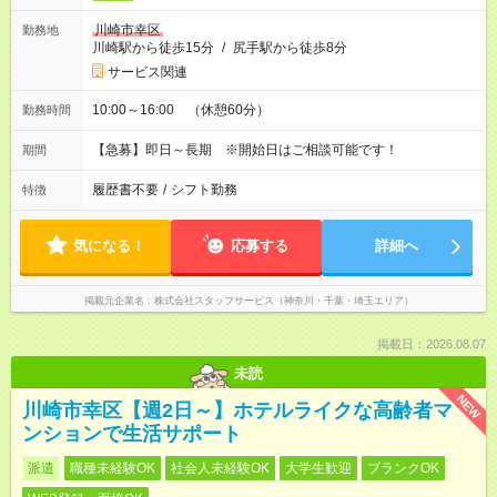
川崎市幸区
勤務地
川崎駅から徒歩15分
/
尻手駅から徒歩8分
サービス関連
10:00～16:00 （休憩60分）
勤務時間
【急募】即日～長期 ※開始日はご相談可能です！
期間
履歴書不要
/
シフト勤務
特徴
気になる！
応募する
詳細へ
掲載元企業名
株式会社スタッフサービス（神奈川・千葉・埼玉エリア）
掲載日：2026.08.07
未読
NEW
川崎市幸区【週2日～】ホテルライクな高齢者マ
ンションで生活サポート
派遣
職種未経験OK
社会人未経験OK
大学生歓迎
ブランクOK