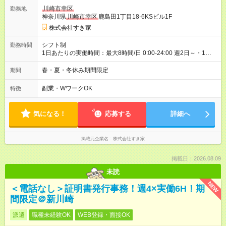
ヶ月 雇用形態、給与は本採用時と同じです。 試用期間の実態は
川崎市幸区
勤務地
30日（※条件変更なし）ですが、切り上げで一ヶ月とさせてい
神奈川県
川崎市幸区
鹿島田1丁目18-6KSビル1F
ただきます。 研修制度あり：15時間(研修中も同時給）
株式会社すき家
シフト制
勤務時間
1日あたりの実働時間：最大8時間/日 0:00-24:00 週2日～・1日
2h～OK ＜シフト例＞ 〇朝帯 5:00-9:00 〇昼帯 9:00-14:00 〇午
後帯 14:00-18:00 〇夜帯 18:00-22:00 〇深夜帯 22:00-翌5:00 基
春・夏・冬休み期間限定
期間
本は固定シフトですが家庭の都合などイレギュラーには対応し
ます♪
副業・WワークOK
特徴
気になる！
応募する
詳細へ
掲載元企業名
株式会社すき家
掲載日：2026.08.09
未読
NEW
＜電話なし＞証明書発行事務！週4×実働6H！期
間限定＠新川崎
派遣
職種未経験OK
WEB登録・面接OK