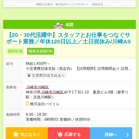
掲載元企業名
株式会社マックスサポート 池袋支店
未読
【20・30代活躍中】スタッフとお仕事をつなぐサ
ポート業務／年休120日以上／土日祝休み/川崎AS
契約社員
職種未経験OK
時給1,450円～
給与
※交通費別途支給（規定内） 【試用期間】試用期間あり 試用期
間の長さ：2ヶ月 雇用形態、給与は本採用時と同じです。
交通費別途支給あり
川崎市川崎区
勤務地
神奈川県
川崎市川崎区
砂子1丁目1-10 夏原ビル3階（最寄り
駅：京急川崎駅）
株式会社バイトレ
9:30～18:30
勤務時間
実働時間：8時間/日 実働8h／休憩60分
気になる！
応募する
詳細へ