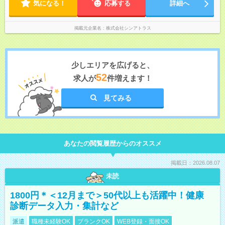
気になる！
ません
応募する
詳細へ
掲載元企業名
株式会社シンアトラス
少しエリアを広げると、
52
求人が
件増えます！
見てみる
あなたの閲覧履歴からのオススメ
掲載日：2026.08.07
未読
1800円＊＜12月まで＞50代以上も活躍中！健康
診断データ入力・集計など
派遣
職種未経験OK
ブランクOK
WEB登録・面接OK