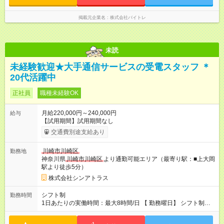
掲載元企業名
株式会社バイトレ
未読
未経験歓迎★大手通信サービスの受電スタッフ ＊
20代活躍中
正社員
職種未経験OK
月給220,000円～240,000円
給与
【試用期間】試用期間なし
交通費別途支給あり
川崎市川崎区
勤務地
神奈川県
川崎市川崎区
より通勤可能エリア（最寄り駅：■上大岡
駅より徒歩5分）
株式会社シンアトラス
シフト制
勤務時間
1日あたりの実働時間：最大8時間/日 【 勤務曜日】 シフト制
土日祝含む週５日勤務 ※希望休取得可能です 【 勤務時間 】
・ 10：00～19：15（実働8h／休憩1h） ※残業はほとんどあり