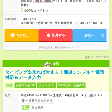
神奈川県
川崎市川崎区
砂子1-1-10 夏原ビル3F（最寄り駅：川
崎駅）
株式会社バイトレ
9:30～16:30
勤務時間
実働時間：5時間30分/日 最短勤務時間 9：30～16：00（実働
5.5時間） 9：30～16：30（実働6時間）、9：30～17：00（実
働6.5時間）など勤務時間選択可 ※週4日～相談可
気になる！
応募する
詳細へ
掲載元企業名
株式会社バイトレ
掲載日：2026.08.04
未読
タイピング出来れば大丈夫！簡単シンプル＊電話
対応＆データ入力
派遣
職種未経験OK
ブランクOK
WEB登録・面接OK
時給1450円～1800円＋交通費 ■昇給あり ■日・週払いOK
給与
交通費別途支給あり
規定支給
交通費