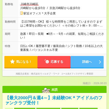
川崎市川崎区
勤務地
川崎駅から徒歩5分
/
京急川崎駅から徒歩5分
駅近オフィス＊大手企業
【1日7時間～OK】 様々な時間帯をご用意していますので まず
勤務時間
はご希望をお聞かせください！ ＜その他シフト例＞ 9：00～
17：00 11：00～20：00 などなど！その他のお時間もOKです！
急募！即日～長期 ■8月～・9月～の就業、短期もご相談くださ
期間
い！
日払いOK
/
履歴書不要
/
服装自由
/
シフト勤務
/
10名以上の大
特徴
量募集
/
パソコンスキル不要
気になる！
応募する
詳細へ
掲載元企業名
株式会社ウィルオブ・ワーク コール&オフィスデザイン事業部
掲載日：2026.08.03
未読
【最大2000円＆週4～】未経験OK＊アイドルのフ
ァンクラブ受付！