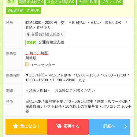
派遣
職種未経験OK
社会人未経験OK
大学生歓迎
ブランクOK
WEB登録・面接OK
時給1800～2000円＋交 ＊即日払い・日払い・週払いOK ＊
給与
昇給・昇格あり
交通費別途支給あり
交通費規定支給
交通費
川崎市川崎区
勤務地
川崎駅
コールセンター
▼1日7時間～ ≪シフト例≫ ＊09:00～15:00 ＊09:00～17:00 ＊
勤務時間
10:00～16:00 ＊11:00～20:00 など
＜急募＞即日～ お気軽にご相談ください
期間
日払いOK
/
履歴書不要
/
40～50代活躍中
/
副業・WワークOK
/
特徴
服装自由
/
シフト勤務
/
10名以上の大量募集
/
パソコンスキル不
要
気になる！
応募する
詳細へ