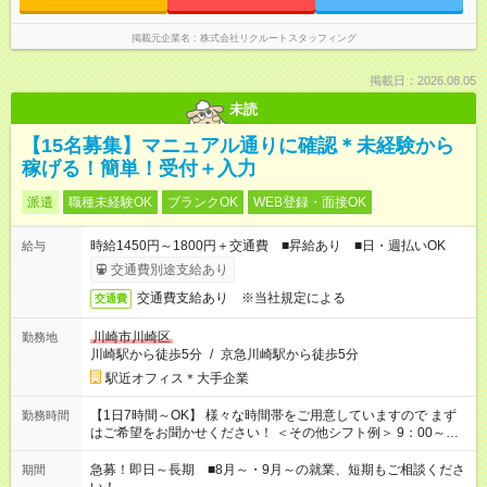
掲載元企業名
株式会社リクルートスタッフィング
掲載日：2026.08.05
未読
【15名募集】マニュアル通りに確認＊未経験から
稼げる！簡単！受付＋入力
派遣
職種未経験OK
ブランクOK
WEB登録・面接OK
時給1450円～1800円＋交通費 ■昇給あり ■日・週払いOK
給与
交通費別途支給あり
交通費支給あり ※当社規定による
交通費
川崎市川崎区
勤務地
川崎駅から徒歩5分
/
京急川崎駅から徒歩5分
駅近オフィス＊大手企業
【1日7時間～OK】 様々な時間帯をご用意していますので まず
勤務時間
はご希望をお聞かせください！ ＜その他シフト例＞ 9：00～
17：00 11：00～20：00 などなど！その他のお時間もOKです！
急募！即日～長期 ■8月～・9月～の就業、短期もご相談くださ
期間