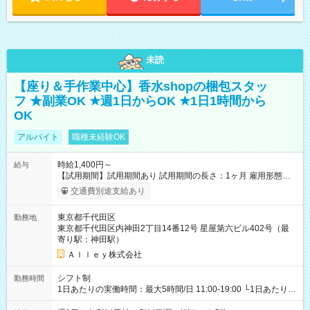
未読
【座り＆手作業中心】香水shopの梱包スタッ
フ ★副業OK ★週1日からOK ★1日1時間から
OK
アルバイト
職種未経験OK
時給1,400円～
給与
【試用期間】試用期間あり 試用期間の長さ：1ヶ月 雇用形態、
給与は本採用時と同じです。
交通費別途支給あり
東京都千代田区
勤務地
東京都千代田区内神田2丁目14番12号 星屋第六ビル402号（最
寄り駅：神田駅）
Ａｌｌｅｙ株式会社
シフト制
勤務時間
1日あたりの実働時間：最大5時間/日 11:00-19:00 └1日あたりの
実働時間：1-5時間 └上記の時間帯内であれば、いつでも勤務可