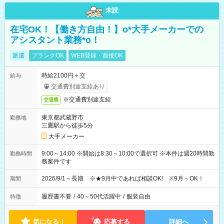
未読
在宅OK！【働き方自由！】o*大手メーカーでの
アシスタント業務*o！
派遣
ブランクOK
WEB登録・面接OK
時給2100円＋交
給与
交通費別途支給あり
※交通費別途支給
交通費
東京都武蔵野市
勤務地
三鷹駅から徒歩5分
大手メーカー
9:00～14:00 ※開始は8:30～10:00で選択可 ※本件は週20時間勤
勤務時間
務案件です
2026/9/1～長期 ※★9月中であれば相談OK! ※9月～OK！
期間
履歴書不要
/
40～50代活躍中
/
服装自由
特徴
気になる！
応募する
詳細へ