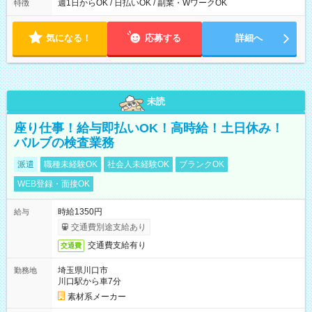
能！ └平日・土曜日の中で、お好きな曜日でご勤務いただけま
週1日からOK / 日払いOK / 副業・WワークOK
特徴
す！ 【シフト例】 ・11:00～14:00 ・16:30～19:00 ・13:00～
18:00 などのように、自由な働き方が可能なお仕事です！
気になる！
応募する
詳細へ
未読
座り仕事！給与即払いOK！高時給！土日休み！
バルブの検査業務
派遣
職種未経験OK
社会人未経験OK
ブランクOK
WEB登録・面接OK
時給1350円
給与
交通費別途支給あり
交通費支給有り
交通費
埼玉県川口市
勤務地
川口駅から車7分
素材系メーカー