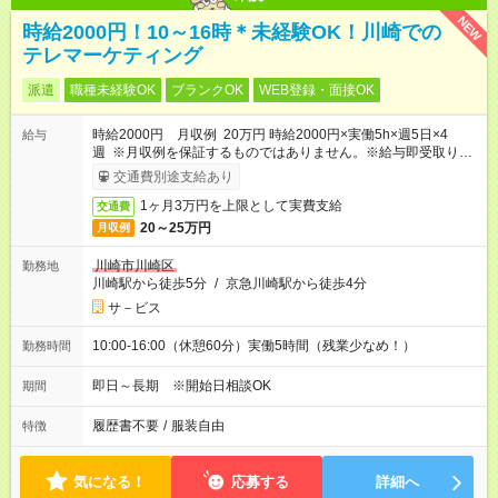
NEW
時給2000円！10～16時＊未経験OK！川崎での
テレマーケティング
派遣
職種未経験OK
ブランクOK
WEB登録・面接OK
時給2000円 月収例 20万円 時給2000円×実働5h×週5日×4
給与
週 ※月収例を保証するものではありません。※給与即受取りサ
ービス利用可（利用条件有）
交通費別途支給あり
1ヶ月3万円を上限として実費支給
交通費
20～25万円
月収例
川崎市川崎区
勤務地
川崎駅から徒歩5分
/
京急川崎駅から徒歩4分
サ－ビス
10:00-16:00（休憩60分）実働5時間（残業少なめ！）
勤務時間
即日～長期 ※開始日相談OK
期間
履歴書不要
/
服装自由
特徴
気になる！
応募する
詳細へ