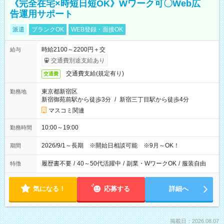
《完全在宅×時短日短OK》Wワーク可〇Web広
告運用サポート
派遣
ブランクOK
WEB登録・面接OK
時給2100～2200円＋交
給与
交通費別途支給あり
交通費支給(規定有り)
交通費
東京都新宿区
勤務地
新宿御苑前駅から徒歩3分
/
新宿三丁目駅から徒歩4分
マスコミ関連
10:00～19:00
勤務時間
2026/9/1～長期 ※開始日相談可能 ※9月～OK！
期間
履歴書不要
/
40～50代活躍中
/
副業・WワークOK
/
服装自由
特徴
気になる！
応募する
詳細へ
掲載日：2026.08.07