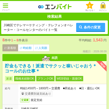
0
メニュー
気になる！
ログイン
検索結果
川崎区でテレマーケティング・テレフォンオペレ
条件の変更
ーター・コールセンターのバイト一覧
8
1,543
件中
1
～
8
件表示
平均時給:
円
新着順
時給順
人気順
掲載日：2026.08.09
未読
NEW
貯金もできる！派遣でサクッと稼いじゃおう＊
コールのお仕事＊
派遣
職種未経験OK
ブランクOK
WEB登録・面接OK
時給1450円～1800円＋交通費 ■昇給あり ■日・週払いOK
給与
交通費別途支給あり
規定支給
交通費
川崎市川崎区
勤務地