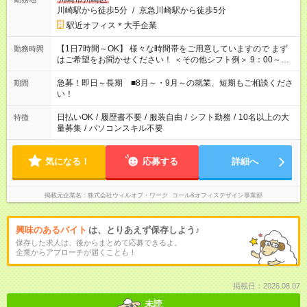
川崎駅から徒歩5分
/
京急川崎駅から徒歩5分
駅近オフィス＊大手企業
【1日7時間～OK】 様々な時間帯をご用意していますので まず
勤務時間
はご希望をお聞かせください！ ＜その他シフト例＞ 9：00～
17：00 11：00～20：00 などなど！その他のお時間もOKです！
急募！即日～長期 ■8月～・9月～の就業、短期もご相談くださ
期間
い！
日払いOK
/
履歴書不要
/
服装自由
/
シフト勤務
/
10名以上の大
特徴
量募集
/
パソコンスキル不要
気になる！
応募する
詳細へ
掲載元企業名
株式会社ウィルオブ・ワーク コール&オフィスデザイン事業部
興味のあるバイト
は、とりあえず保存しよう♪
保存した求人は、後からまとめて応募できるよ。
企業からアプローチが届くことも！
掲載日：2026.08.07
未読