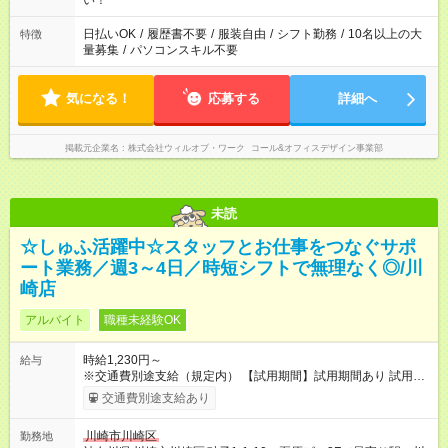
い！
日払いOK
/
履歴書不要
/
服装自由
/
シフト勤務
/
10名以上の大
特徴
量募集
/
パソコンスキル不要
気になる！
応募する
詳細へ
掲載元企業名
株式会社ウィルオブ・ワーク コール&オフィスデザイン事業部
未読
☆しゅふ活躍中☆スタッフとお仕事をつなぐサポ
ート業務／週3～4日／時短シフトで無理なく◎/川
崎店
アルバイト
職種未経験OK
時給1,230円～
給与
※交通費別途支給（規定内） 【試用期間】試用期間あり 試用期
間の長さ：2ヶ月 雇用形態、給与は本採用時と同じです。
交通費別途支給あり
川崎市川崎区
勤務地