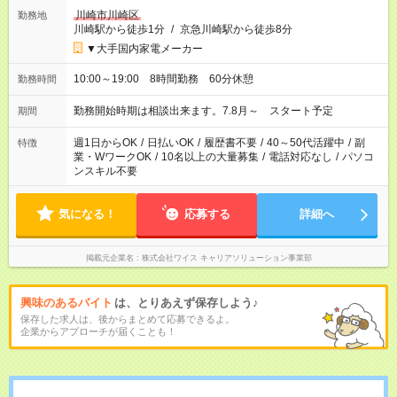
川崎市川崎区
勤務地
川崎駅から徒歩1分
/
京急川崎駅から徒歩8分
▼大手国内家電メーカー
10:00～19:00 8時間勤務 60分休憩
勤務時間
勤務開始時期は相談出来ます。7.8月～ スタート予定
期間
週1日からOK
/
日払いOK
/
履歴書不要
/
40～50代活躍中
/
副
特徴
業・WワークOK
/
10名以上の大量募集
/
電話対応なし
/
パソコ
ンスキル不要
気になる！
応募する
詳細へ
掲載元企業名
株式会社ワイス キャリアソリューション事業部
興味のあるバイト
は、とりあえず保存しよう♪
保存した求人は、後からまとめて応募できるよ。
企業からアプローチが届くことも！