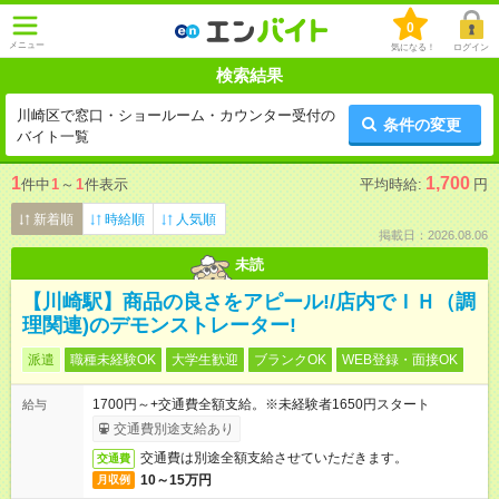
0
メニュー
気になる！
ログイン
検索結果
川崎区で窓口・ショールーム・カウンター受付の
条件の変更
バイト一覧
1
1,700
件中
1
～
1
件表示
平均時給:
円
新着順
時給順
人気順
掲載日：2026.08.06
未読
【川崎駅】商品の良さをアピール!/店内でＩＨ（調
理関連)のデモンストレーター!
派遣
職種未経験OK
大学生歓迎
ブランクOK
WEB登録・面接OK
1700円～+交通費全額支給。※未経験者1650円スタート
給与
交通費別途支給あり
交通費は別途全額支給させていただきます。
交通費
10～15万円
月収例