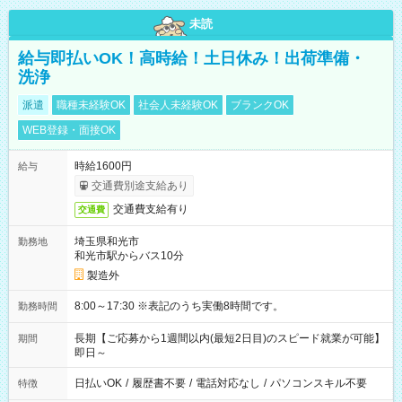
未読
給与即払いOK！高時給！土日休み！出荷準備・
洗浄
派遣
職種未経験OK
社会人未経験OK
ブランクOK
WEB登録・面接OK
時給1600円
給与
交通費別途支給あり
交通費支給有り
交通費
埼玉県和光市
勤務地
和光市駅からバス10分
製造外
8:00～17:30 ※表記のうち実働8時間です。
勤務時間
長期【ご応募から1週間以内(最短2日目)のスピード就業が可能】
期間
即日～
日払いOK
/
履歴書不要
/
電話対応なし
/
パソコンスキル不要
特徴