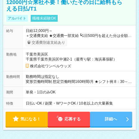
12000円☆来社不要！働いたその日に給料もら
える日払/T1
アルバイト
職種未経験OK
日給12,000円～
給与
＋交通費支給 ★交通費一部支給 ┗1日500円を超えた分は全額支
給！ ※往復500円以内の方は自己負担となります ★日払いOK！
交通費別途支給あり
（規定あり） ┗働いたその日に現金GET♪ お仕事後はコンビニ
ATMから 日払い分を引き落とせます！ 【試用期間】試用期間
千葉市美浜区
勤務地
なし
千葉県千葉市美浜区中瀬2-1（最寄り駅：海浜幕張駅）
株式会社ワンベルウッズ
勤務時間は指定なし
勤務時間
変形労働時間制 想定労働時間160時間/月 ★シフト例 8：30～
19：00
単発・1日のみOK
期間
日払いOK / 副業・WワークOK / 10名以上の大量募集
特徴
気になる！
応募する
詳細へ