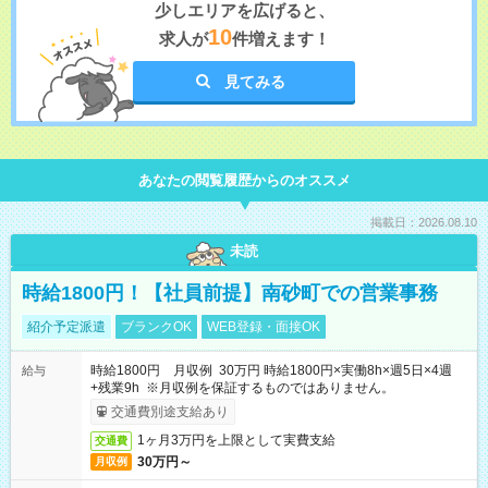
少しエリアを広げると、
10
求人が
件増えます！
見てみる
あなたの閲覧履歴からのオススメ
掲載日：2026.08.10
未読
時給1800円！【社員前提】南砂町での営業事務
紹介予定派遣
ブランクOK
WEB登録・面接OK
時給1800円 月収例 30万円 時給1800円×実働8h×週5日×4週
給与
+残業9h ※月収例を保証するものではありません。
交通費別途支給あり
1ヶ月3万円を上限として実費支給
交通費
30万円～
月収例