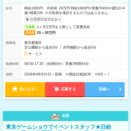
時給1800円 月収例 29万円 時給1800円×実働7h45m×週5日×4
給与
週+残業10h ※月収例を保証するものではありません。
交通費別途支給あり
1ヶ月3万円を上限として実費支給
交通費
25～30万円
月収例
東京都港区
勤務地
芝公園駅から徒歩3分
/
赤羽橋駅から徒歩5分
サ－ビス
08:50-17:35（休憩60分）実働7時間45分
勤務時間
2026年09月01日～長期 ※開始日相談OK ※9月～！
期間
気になる！
応募する
詳細へ
未読
東京ゲームショウでイベントスタッフ★日給