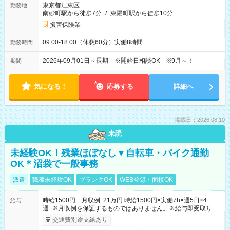
東京都江東区
勤務地
南砂町駅から徒歩7分
/
東陽町駅から徒歩10分
損害保険業
09:00-18:00（休憩60分）実働8時間
勤務時間
2026年09月01日～長期 ※開始日相談OK ※9月～！
期間
気になる！
応募する
詳細へ
掲載日：2026.08.10
未読
未経験OK！残業ほぼなし▼自転車・バイク通勤
OK＊沼袋で一般事務
派遣
職種未経験OK
ブランクOK
WEB登録・面接OK
時給1500円 月収例 21万円 時給1500円×実働7h×週5日×4
給与
週 ※月収例を保証するものではありません。※給与即受取りサ
ービス利用可（利用条件有）
交通費別途支給あり