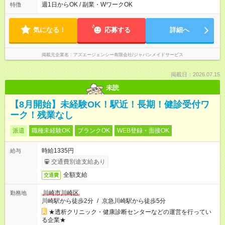
聞かせてください！／ 気になることはなんでも相談してくださ
週1日からOK / 副業・WワークOK
特徴
いね。
気になる！
応募する
詳細へ
掲載元企業名
アズエージェンシー有限会社/ジャパンメイドサービス
掲載日：2026.07.15
未読
【8月開始】未経験OK！駅近！長期！健診受付ワ
ーク！残業なし
派遣
職種未経験OK
ブランクOK
WEB登録・面接OK
時給1335円
給与
交通費別途支給あり
全額支給
交通費
川崎市川崎区
勤務地
川崎駅から徒歩2分
/
京急川崎駅から徒歩5分
★透析クリニック・健康診断センターなどの運営を行ってい
る企業★