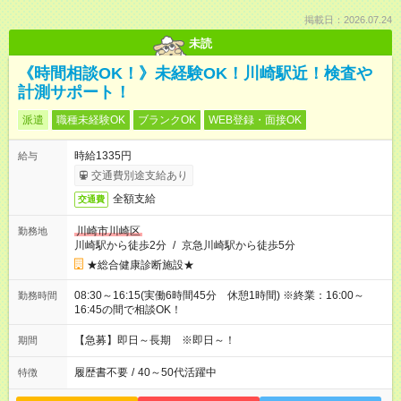
掲載日：2026.07.24
未読
《時間相談OK！》未経験OK！川崎駅近！検査や
計測サポート！
派遣
職種未経験OK
ブランクOK
WEB登録・面接OK
時給1335円
給与
交通費別途支給あり
全額支給
交通費
川崎市川崎区
勤務地
川崎駅から徒歩2分
/
京急川崎駅から徒歩5分
★総合健康診断施設★
08:30～16:15(実働6時間45分 休憩1時間) ※終業：16:00～
勤務時間
16:45の間で相談OK！
【急募】即日～長期 ※即日～！
期間
履歴書不要
/
40～50代活躍中
特徴