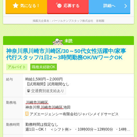
気になる！
応募する
詳細へ
掲載元企業名
パーソルテンプスタッフ株式会社 首都圏
未読
神奈川県川崎市川崎区/30～50代女性活躍中/家事
代行スタッフ/1日2～3時間勤務OK/WワークOK
アルバイト
職種未経験OK
時給1,590円～2,000円
給与
【試用期間】試用期間なし
交通費別途支給あり
川崎市川崎区
勤務地
神奈川県
川崎市川崎区
池田
アズエージェンシー有限会社/ジャパンメイドサービス
勤務時間は指定なし
勤務時間
週1日～OK！ ＜シフト例＞ ・10時00分～12時00分 ・14時00
分～16時00分 ※勤務帯は複数あります！ ＼働き方のご希望を