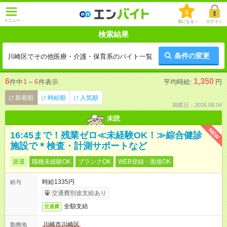
0
メニュー
気になる！
ログイン
検索結果
条件の変更
川崎区でその他医療・介護・保育系のバイト一覧
6
1,350
件中
1
～
6
件表示
平均時給:
円
新着順
時給順
人気順
掲載日：2026.08.04
未読
NEW
16:45まで！残業ゼロ≪未経験OK！≫綜合健診
施設で＊検査・計測サポートなど
派遣
職種未経験OK
ブランクOK
WEB登録・面接OK
時給1335円
給与
交通費別途支給あり
全額支給
交通費
川崎市川崎区
勤務地