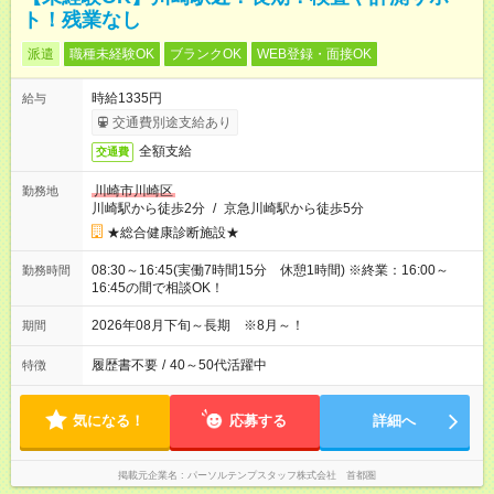
ト！残業なし
派遣
職種未経験OK
ブランクOK
WEB登録・面接OK
時給1335円
給与
交通費別途支給あり
全額支給
交通費
川崎市川崎区
勤務地
川崎駅から徒歩2分
/
京急川崎駅から徒歩5分
★総合健康診断施設★
08:30～16:45(実働7時間15分 休憩1時間) ※終業：16:00～
勤務時間
16:45の間で相談OK！
2026年08月下旬～長期 ※8月～！
期間
履歴書不要
/
40～50代活躍中
特徴
気になる！
応募する
詳細へ
掲載元企業名
パーソルテンプスタッフ株式会社 首都圏