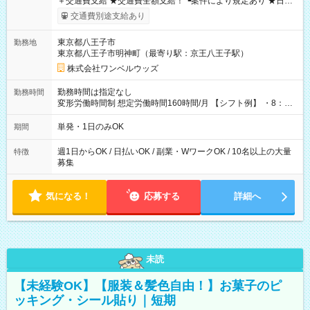
＋交通費支給 ★交通費全額支給！ ┗案件により規定あり ★日払
いOK！（規定あり） ┗働いたその日に現金GET♪ お仕事後はコ
交通費別途支給あり
ンビニATMから 日払い分を引き落とせます！ 【試用期間】試
用期間なし
東京都八王子市
勤務地
東京都八王子市明神町（最寄り駅：京王八王子駅）
株式会社ワンベルウッズ
勤務時間は指定なし
勤務時間
変形労働時間制 想定労働時間160時間/月 【シフト例】 ・8：00
～21：00
単発・1日のみOK
期間
週1日からOK / 日払いOK / 副業・WワークOK / 10名以上の大量
特徴
募集
気になる！
応募する
詳細へ
未読
【未経験OK】【服装＆髪色自由！】お菓子のピ
ッキング・シール貼り｜短期