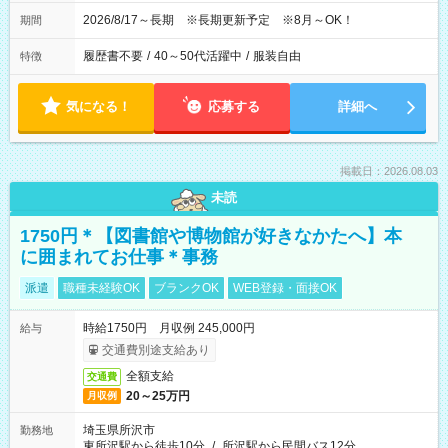
2026/8/17～長期 ※長期更新予定 ※8月～OK！
期間
履歴書不要
/
40～50代活躍中
/
服装自由
特徴
気になる！
応募する
詳細へ
掲載日：2026.08.03
未読
1750円＊【図書館や博物館が好きなかたへ】本
に囲まれてお仕事＊事務
派遣
職種未経験OK
ブランクOK
WEB登録・面接OK
時給1750円 月収例 245,000円
給与
交通費別途支給あり
全額支給
交通費
20～25万円
月収例
埼玉県所沢市
勤務地
東所沢駅から徒歩10分
/
所沢駅から民間バス12分