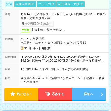
派遣
職種未経験OK
ブランクOK
WEB登録・面接OK
時給1400円／月収例：117,600円＝1,400円×4時間×21日勤務の
給与
場合＋交通費別途支給
交通費別途支給あり
実費支給／当社規定あり。
交通費
さいたま市見沼区
勤務地
七里駅から車6分
/
大宮公園駅
/
大宮(埼玉県)駅
アパレル・日用雑貨
(1)14:00-18:00(休憩0分) (2)14:00-19:00(休憩0分) (3)14:00-
勤務時間
19:30(休憩0分) (4)14:00-20:00(休憩45分) ※お好きな時間が選べ
ます
1ヶ月以上3ヶ月未満／即日～8月末までの期間限定
期間
履歴書不要
/
40～50代活躍中
/
服装自由
/
シフト勤務
/
10名以
特徴
上の大量募集
気になる！
応募する
詳細へ