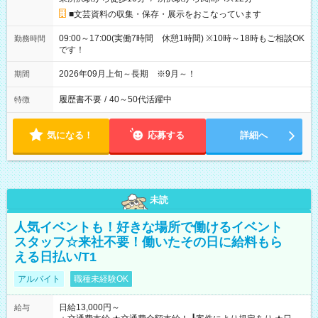
■文芸資料の収集・保存・展示をおこなっています
09:00～17:00(実働7時間 休憩1時間) ※10時～18時もご相談OK
勤務時間
です！
2026年09月上旬～長期 ※9月～！
期間
履歴書不要
/
40～50代活躍中
特徴
気になる！
応募する
詳細へ
未読
人気イベントも！好きな場所で働けるイベント
スタッフ☆来社不要！働いたその日に給料もら
える日払い/T1
アルバイト
職種未経験OK
日給13,000円～
給与