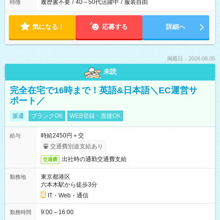
履歴書不要
/
40～50代活躍中
/
服装自由
特徴
気になる！
応募する
詳細へ
掲載日：2026.08.05
未読
完全在宅で16時まで！英語&日本語＼EC運営サ
ポート／
派遣
ブランクOK
WEB登録・面接OK
時給2450円＋交
給与
交通費別途支給あり
出社時の通勤交通費支給
交通費
東京都港区
勤務地
六本木駅から徒歩3分
IT・Web・通信
9:00～16:00
勤務時間