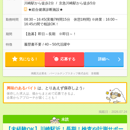
川崎駅から徒歩2分
/
京急川崎駅から徒歩5分
★総合健康診断施設★
08:30～16:45(実働7時間15分 休憩1時間) ※終業：16:00～
勤務時間
16:45の間で相談OK！
【急募】即日～長期 ※即日～！
期間
履歴書不要
/
40～50代活躍中
特徴
気になる！
応募する
詳細へ
掲載元企業名
パーソルテンプスタッフ株式会社 首都圏
興味のあるバイト
は、とりあえず保存しよう♪
保存した求人は、後からまとめて応募できるよ。
企業からアプローチが届くことも！
掲載日：2026.07.24
未読
【未経験OK】川崎駅近！長期！検査や計測サポー