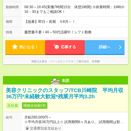
08:30～16:45(実働7時間15分 休憩1時間) ※終業時間：16時や
勤務時間
16：30までもご相談OK！
【急募】即日～長期 ※8月～！
期間
履歴書不要
/
40～50代活躍中
/
シフト勤務
特徴
気になる！
応募する
詳細へ
掲載元企業名
パーソルテンプスタッフ株式会社 首都圏
未読
美容クリニックのスタッフ/TCB川崎院 平均月収
36万円*未経験大歓迎*残業月平均3.2h
正社員
職種未経験OK
月給280,000円～
給与
☆平均月収36万円以上☆ 試用期間6ヶ月あり。 試用期間は契約
社員として、月給26万円となります。 ＜試用期間終了後＞ 月給
交通費別途支給あり