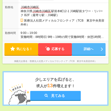
28万円+インセンティブ（平均8万円）+残業代等 ＝平均月収36
万円以上 ※残業手当は月給に対し1分単位で全額支給 【レアな年
川崎市川崎区
勤務地
次昇給制度アリ】 年次昇給制度で毎年月給が上がっていくので
神奈川県
川崎市川崎区
駅前本町12-1 川崎駅前タワー・リバー
役職につかない場合でもしっかり昇給♪ 【大手ならではの豊富な
ク B2F（最寄り駅：川崎駅）
キャリアパス】 女性管理職割合86％！ クリニック内の役職だけ
ではなく、 TCBグループとしての役職、バックオフィスへの転
医療法人社団メディカルフロンティア（TCB 東京中央美容
籍など 自ら手を挙げて挑戦することができます！ 【様々な業界
外科）
から活躍中】 平均年齢は27歳！ 美容部員やエステ、脱毛などの
近い業界から アパレル、飲食など他業界の接客業 事務、公務員
9:00～19:00
勤務時間
などの接客未経験者まで活躍中！ 未経験から憧れの美容業界へ
実働時間：8時間/日 9時～19時の間で実働8時間・休憩1時間
転職しませんか？？ 【試用期間】試用期間あり 試用期間の長
（クリニックにより9:00~18:00or10:00~19:00勤務） 【残業ほ
さ：6ヶ月 ※ 雇用形態と給与に、本採用時と異なる部分がありま
ぼ無し！】 残業月平均3.2時間のため、ほぼ毎日定時で退勤♪ デ
す。 雇用形態：中途採用（契約社員） 給与：月給 260,000円以
気になる！
ィナーの予定を入れたり、お買い物、ピラティスのレッスンな
応募する
詳細へ
上
ども◎ ご自身のプライベートの時間も大切にしていただける環
境です。
掲載元企業名
医療法人社団メディカルフロンティア（TCB 東京中央美容外科）
少しエリアを広げると、
13
求人が
件増えます！
見てみる