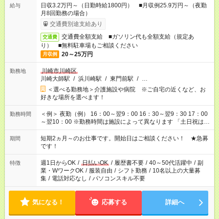
日収3.2万円～（日勤時給1800円） ■月収例25.9万円～（夜勤
給与
月8回勤務の場合）
交通費別途支給あり
交通費全額支給 ■ガソリン代も全額支給（規定あ
交通費
り） ■無料駐車場もご相談ください
20～25万円
月収例
川崎市川崎区
勤務地
川崎大師駅
/
浜川崎駅
/
東門前駅
/
…
＜選べる勤務地＞介護施設や病院 ※ご自宅の近くなど、お
好きな場所を選べます！
＜例＞ 夜勤（例） 16：00～翌9：00 16：30～翌9：30 17：00
勤務時間
～翌10：00 ※勤務時間は施設によって異なります 「土日祝は休
みたい」 「しっかり稼ぎたい」 「もう少し遅い時間から始めた
い」など ご希望にあったお仕事をご案内いたします。 ※未経験
短期2ヵ月～のお仕事です。開始日はご相談ください！ ★急募
期間
の方の場合は1～2ヶ月間は日中での仕事を経験いただき、 お
です！
仕事に慣れてからの夜勤になります。 ★家庭の都合でお休みが
必要な場合も遠慮なくご相談ください。
週1日からOK
/
日払いOK
/
履歴書不要
/
40～50代活躍中
/
副
特徴
業・WワークOK
/
服装自由
/
シフト勤務
/
10名以上の大量募
集
/
電話対応なし
/
パソコンスキル不要
気になる！
応募する
詳細へ