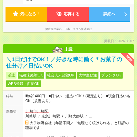
気になる！
応募する
詳細へ
掲載元企業名
日本トスコム株式会社
掲載日：2026.08.07
未読
NEW
＼1日だけでOK！／好きな時に働く＊お菓子の
仕分け／日払いOK
派遣
職種未経験OK
社会人未経験OK
大学生歓迎
ブランクOK
WEB登録・面接OK
時給1400円 ■日払い・週払いOK！(規定あり) ■現金日払いも
給与
OK（規定あり）
川崎市川崎区
勤務地
川崎駅
/
京急川崎駅
/
川崎大師駅
/
…
大手物流会社（年齢不問／「無理なく続けられる」と好評の
職場です）