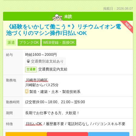
掲載日：2026.08.07
未読
NEW
《経験をいかして働こう＊》リチウムイオン電
池づくりのマシン操作/日払いOK
派遣
ブランクOK
WEB登録・面接OK
時給1600～2000円
給与
交通費別途支給あり
交通費規定内支給
交通費
川崎市川崎区
勤務地
川崎駅からバス25分
製造・建築・土木・製造技術系
(2交替)9:00～18:00、21:00～翌6:00
勤務時間
長期でお仕事できる方、大歓迎！
期間
日払いOK
/
履歴書不要
/
電話対応なし
/
パソコンスキル不要
特徴