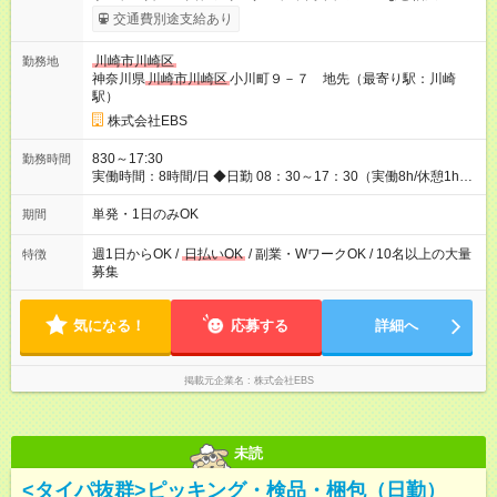
代が活躍中！ 意欲が強い方々が得意を生かして、年齢を問わず
交通費別途支給あり
キャリアアップしています！ ◆スタートダッシュに 入社祝金最
大200，000円を支給！ ◆昇給あり 資格取得も応援しています♪
川崎市川崎区
勤務地
資格取得費用すべて弊社がお出しします♪ ◆交通費「全額」支給
神奈川県
川崎市川崎区
小川町９－７ 地先（最寄り駅：川崎
公共交通機関を利用の履歴を提出で、交通費全額支給！ 自動車
駅）
通勤・バイク通勤もOK ◆日当保証 たとえ仕事が1時間で終わっ
ても 日当は全額お支払いします！ ◆制服貸与 制服は全て無償で
株式会社EBS
貸し出します。保証金は一切いただきません。 他にも、リュッ
クサック、快適に働ける空調服や防寒ベストのご用意もありま
830～17:30
勤務時間
す♪ 【試用期間】試用期間なし
実働時間：8時間/日 ◆日勤 08：30～17：30（実働8h/休憩1h）
◆夜勤 20：30～翌05：30（実働8h/休憩1h） ※勤務地により勤
務時間は多少変動あり ◆希望のシフトで働ける！ 希望の勤務日
単発・1日のみOK
期間
数がありましたらご相談下さい。 週1日、月1日～の勤務OKです
夜勤・深夜・早朝のお仕事もございます
週1日からOK /
日払いOK
/ 副業・WワークOK / 10名以上の大量
特徴
募集
気になる！
応募する
詳細へ
掲載元企業名
株式会社EBS
未読
<タイパ抜群>ピッキング・検品・梱包（日勤）