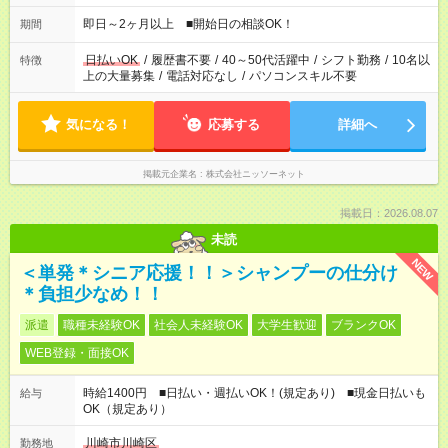
即日～2ヶ月以上 ■開始日の相談OK！
期間
日払いOK
/
履歴書不要
/
40～50代活躍中
/
シフト勤務
/
10名以
特徴
上の大量募集
/
電話対応なし
/
パソコンスキル不要
気になる！
応募する
詳細へ
掲載元企業名
株式会社ニッソーネット
掲載日：2026.08.07
未読
NEW
＜単発＊シニア応援！！＞シャンプーの仕分け
＊負担少なめ！！
派遣
職種未経験OK
社会人未経験OK
大学生歓迎
ブランクOK
WEB登録・面接OK
時給1400円 ■日払い・週払いOK！(規定あり) ■現金日払いも
給与
OK（規定あり）
川崎市川崎区
勤務地