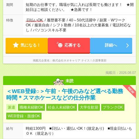
あれば調整できます！ ※シフト制。勤務地により実働時間が異
短期のお仕事です。職場が気に入れば長期でも働けます！ ★開
期間
なります。★家庭の都合でお休みが必要な場合も遠慮なくご相談
始日はご相談ください。 ★急募です！
ください。
日払いOK
/
履歴書不要
/
40～50代活躍中
/
副業・Wワーク
特徴
OK
/
服装自由
/
シフト勤務
/
10名以上の大量募集
/
電話対応な
し
/
パソコンスキル不要
気になる！
応募する
詳細へ
掲載元企業名
株式会社ネオキャリア ナイス！介護事業部
掲載日：2026.08.07
未読
NEW
＜WEB登録○＞午前・午後のみなど選べる勤務
時間＊スマホケースなどの仕分作業
派遣
職種未経験OK
社会人未経験OK
大学生歓迎
ブランクOK
WEB登録・面接OK
時給1300円 ■日払い・週払いOK！(規定あり) ■現金日払いも
給与
ＯＫ（規定あり）