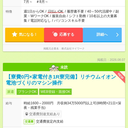
7月～ ＃8月～
週1日からOK
/
日払いOK
/
履歴書不要
/
40～50代活躍中
/
副
特徴
業・WワークOK
/
服装自由
/
シフト勤務
/
10名以上の大量募
集
/
電話対応なし
/
パソコンスキル不要
気になる！
応募する
詳細へ
掲載元企業名
株式会社マイワーク
掲載日：2026.08.07
未読
NEW
【寮費0円×家電付き1R寮完備】リチウムイオン
電池づくりのマシン操作
派遣
ブランクOK
WEB登録・面接OK
時給1600～2000円 月収例34万5000円以上可(8時間×21日+深
給与
夜・残業手当)
交通費別途支給あり
交通費規定内支給
交通費