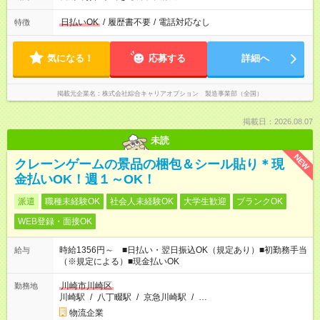
日払いOK
/
履歴書不要
/
電話対応なし
特徴
気になる！
応募する
詳細へ
掲載元企業名
株式会社綜合キャリアオプション 製造事業部（全国）
掲載日：2026.08.07
未読
NEW
クレーンゲームの景品の梱包＆シール貼り＊現
金払いOK！週１～OK！
派遣
職種未経験OK
社会人未経験OK
大学生歓迎
ブランクOK
WEB登録・面接OK
時給1356円～ ■日払い・翌日振込OK（規定あり）■初勤務手当
給与
（※規定による）■現金払いOK
川崎市川崎区
勤務地
川崎駅
/
八丁畷駅
/
京急川崎駅
/
…
物流企業