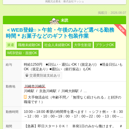
掲載元企業名
株式会社マッシュ
掲載日：2026.08.07
未読
NEW
＜WEB登録○＞午前・午後のみなど選べる勤務
時間＊お菓子などのギフト包装作業
派遣
職種未経験OK
社会人未経験OK
大学生歓迎
ブランクOK
WEB登録・面接OK
時給1250円 ■日払い・週払いOK！(規定あり) ■現金日払いも
給与
OK（規定あり）■週払い（銀行振込）もOK
交通費別途支給あり
川崎市川崎区
勤務地
川崎駅
/
京急川崎駅
/
川崎大師駅
/
…
大手物流会社（年齢不問／「無理なく続けられる」と好評の
職場です！）
10:00～18:00 希望の時間帯を選べます！ ＜シフト例＞ ・8：30
勤務時間
～12：00 ・10：00～19：00 ・17：00～22：00 ・13：00～
22：00 ・22：00～翌6：00 など
【急募】即日スタートＯＫ！ 単発1日のみから働けます。 ＃
期間