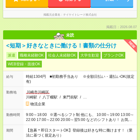
掲載元企業名
テイケイトレード株式会社
掲載日：2026.08.07
未読
NEW
<短期＞好きなときに働ける！書類の仕分け
派遣
職種未経験OK
社会人未経験OK
大学生歓迎
ブランクOK
WEB登録・面接OK
時給1304円 ■初勤務手当あり ※全額日払い・週払いOK(規定
給与
有)
川崎市川崎区
勤務地
川崎駅
/
八丁畷駅
/
東門前駅
/
…
物流企業
9:00～18:00 ※選べるシフト制 他にも、 10:00～19:00 13:00～
勤務時間
22:00 17:00～22:00 20:00～翌5:00 などのシフトあり！ お気軽
にご相談ください！
【急募＊即日スタートOK】登録後は好きな時に働けます！（業
期間
法に基づく規定あり）