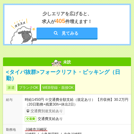
少しエリアを広げると、
405
求人が
件増えます！
見てみる
未読
<タイパ抜群>フォークリフト・ピッキング（日
勤）
派遣
ブランクOK
WEB登録・面接OK
時給1450円 ※交通費全額支給（規定あり） 【月収例】30.2万円
給与
（20日勤務+残業30h+休出2日）
交通費別途支給あり
交通費支給あり
交通費
川崎市川崎区
勤務地