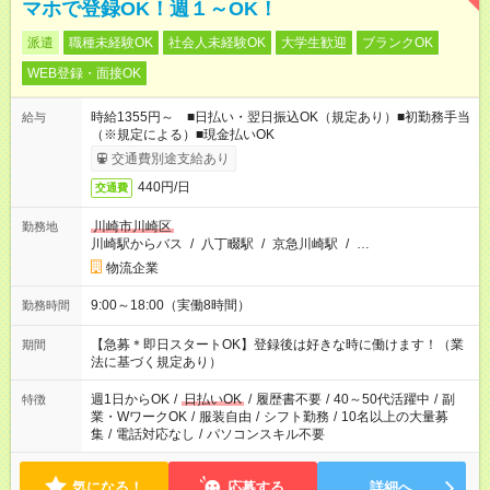
マホで登録OK！週１～OK！
派遣
職種未経験OK
社会人未経験OK
大学生歓迎
ブランクOK
WEB登録・面接OK
時給1355円～ ■日払い・翌日振込OK（規定あり）■初勤務手当
給与
（※規定による）■現金払いOK
交通費別途支給あり
440円/日
交通費
川崎市川崎区
勤務地
川崎駅からバス
/
八丁畷駅
/
京急川崎駅
/
…
物流企業
9:00～18:00（実働8時間）
勤務時間
【急募＊即日スタートOK】登録後は好きな時に働けます！（業
期間
法に基づく規定あり）
週1日からOK
/
日払いOK
/
履歴書不要
/
40～50代活躍中
/
副
特徴
業・WワークOK
/
服装自由
/
シフト勤務
/
10名以上の大量募
集
/
電話対応なし
/
パソコンスキル不要
気になる！
応募する
詳細へ