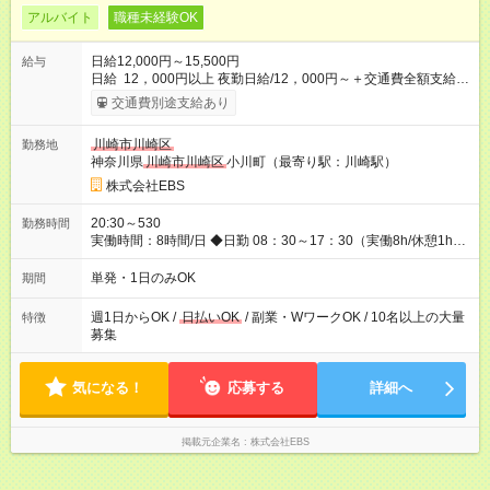
アルバイト
職種未経験OK
日給12,000円～15,500円
給与
日給 12，000円以上 夜勤日給/12，000円～＋交通費全額支給 ◆
スタートダッシュに 入社祝金最大200，000円を支給！ 研修手
交通費別途支給あり
当(法定研修20時間)：時給1225円×20時間＝24，500円を支給！
◆昇給あり 資格取得も応援しています♪ ◆交通費「全額」支給 公
川崎市川崎区
勤務地
共交通機関を利用の履歴を提出で、交通費全額支給！ 自動車通
神奈川県
川崎市川崎区
小川町（最寄り駅：川崎駅）
勤・バイク通勤もOK ◆日当保証 たとえ仕事が1時間で終わって
も 日当は全額お支払いします！ 業者さんと協力し合って、早く
株式会社EBS
仕事を終えるほど、お得……！ ◆その他 資格応援手当・隊長手
当等 アルバイトから社員雇用までのキャリアアップを楽しめ
20:30～530
勤務時間
るスキームをご用意しております☆ 【試用期間】試用期間なし
実働時間：8時間/日 ◆日勤 08：30～17：30（実働8h/休憩1h）
◆夜勤 20：30～翌05：30（実働8h/休憩1h） ※勤務地により勤
務時間は多少変動あり ◆希望のシフトで働ける！ 希望の勤務日
単発・1日のみOK
期間
数がありましたらご相談下さい。 週1日、月1日～の勤務OKです
夜勤・深夜・早朝のお仕事もございます
週1日からOK /
日払いOK
/ 副業・WワークOK / 10名以上の大量
特徴
募集
気になる！
応募する
詳細へ
掲載元企業名
株式会社EBS