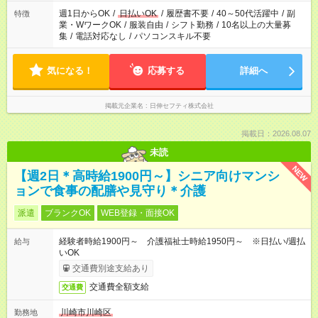
週1日からOK
/
日払いOK
/
履歴書不要
/
40～50代活躍中
/
副
特徴
業・WワークOK
/
服装自由
/
シフト勤務
/
10名以上の大量募
集
/
電話対応なし
/
パソコンスキル不要
気になる！
応募する
詳細へ
掲載元企業名
日伸セフティ株式会社
掲載日：2026.08.07
未読
NEW
【週2日＊高時給1900円～】シニア向けマンシ
ョンで食事の配膳や見守り＊介護
派遣
ブランクOK
WEB登録・面接OK
経験者時給1900円～ 介護福祉士時給1950円～ ※日払い/週払
給与
いOK
交通費別途支給あり
交通費全額支給
交通費
川崎市川崎区
勤務地