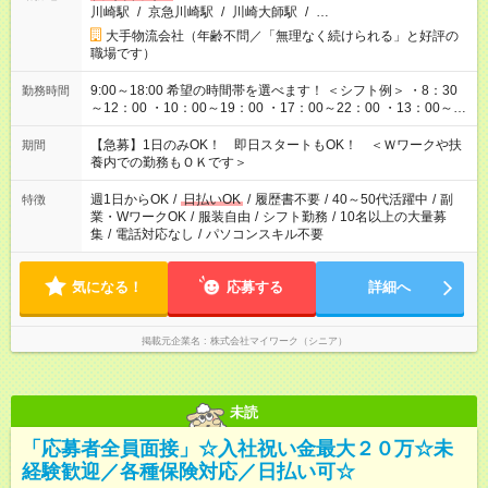
川崎駅
/
京急川崎駅
/
川崎大師駅
/
…
大手物流会社（年齢不問／「無理なく続けられる」と好評の
職場です）
9:00～18:00 希望の時間帯を選べます！ ＜シフト例＞ ・8：30
勤務時間
～12：00 ・10：00～19：00 ・17：00～22：00 ・13：00～
22：00 ・22：00～翌6：00 など
【急募】1日のみOK！ 即日スタートもOK！ ＜Ｗワークや扶
期間
養内での勤務もＯＫです＞
週1日からOK
/
日払いOK
/
履歴書不要
/
40～50代活躍中
/
副
特徴
業・WワークOK
/
服装自由
/
シフト勤務
/
10名以上の大量募
集
/
電話対応なし
/
パソコンスキル不要
気になる！
応募する
詳細へ
掲載元企業名
株式会社マイワーク（シニア）
未読
「応募者全員面接」☆入社祝い金最大２０万☆未
経験歓迎／各種保険対応／日払い可☆