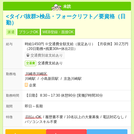
未読
<タイパ抜群>検品・フォークリフト／要資格（日
勤）
派遣
ブランクOK
WEB登録・面接OK
時給1450円 ※交通費全額支給（規定あり） 【月収例】30.2万円
給与
（20日勤務+残業30h+休出2日）
交通費別途支給あり
交通費支給あり
交通費
川崎市川崎区
勤務地
川崎駅
/
小島新田駅
/
京急川崎駅
企業
【日勤】 8:30～17:30 休憩90分 [実働]7時間30分
勤務時間
即日～長期
期間
日払いOK
/
履歴書不要
/
10名以上の大量募集
/
電話対応なし
/
特徴
パソコンスキル不要