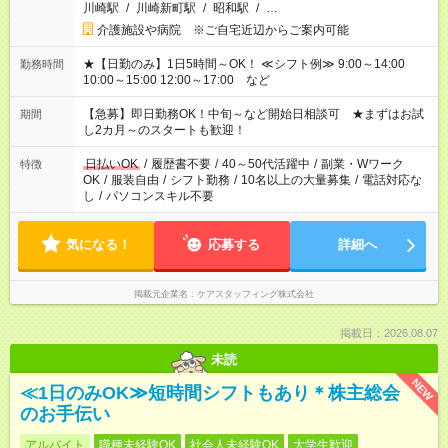
川崎駅
/
川崎新町駅
/
昭和駅
/
…
介護施設や病院 ※ご自宅近辺からご案内可能
★【日勤のみ】1日5時間～OK！ ≪シフト例≫ 9:00～14:00
勤務時間
10:00～15:00 12:00～17:00 など
【急募】即日勤務OK！中旬～など開始日相談可 ★まずはお試
期間
し2カ月～のスタートも歓迎！
日払いOK
/
履歴書不要
/
40～50代活躍中
/
副業・Wワーク
特徴
OK
/
服装自由
/
シフト勤務
/
10名以上の大量募集
/
電話対応な
し
/
パソコンスキル不要
気になる！
応募する
詳細へ
掲載元企業名
ケアスタッフィング株式会社
掲載日：2026.08.07
未読
NEW
≪1日のみOK≫短時間シフトもあり＊株主総会
のお手伝い
アルバイト
職種未経験OK
社会人未経験OK
大学生歓迎