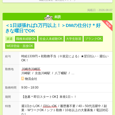
掲載元企業名
株式会社マイワーク
掲載日：2026.08.07
未読
NEW
＜1日頑張れば1万円以上！＞DMの仕分け＊好
きな曜日でOK
派遣
職種未経験OK
社会人未経験OK
大学生歓迎
ブランクOK
WEB登録・面接OK
時給1339円＋初勤務手当（※規定による）★翌日払い・週払い
給与
OK！
川崎市川崎区
勤務地
川崎駅
/
京急川崎駅
/
八丁畷駅
/
…
物流会社
9:00～18:00
勤務時間
【急募＊即日スタートOK】単発1日～！
期間
週1日からOK
/
日払いOK
/
履歴書不要
/
40～50代活躍中
/
副
特徴
業・WワークOK
/
シフト勤務
/
10名以上の大量募集
/
電話対応
なし