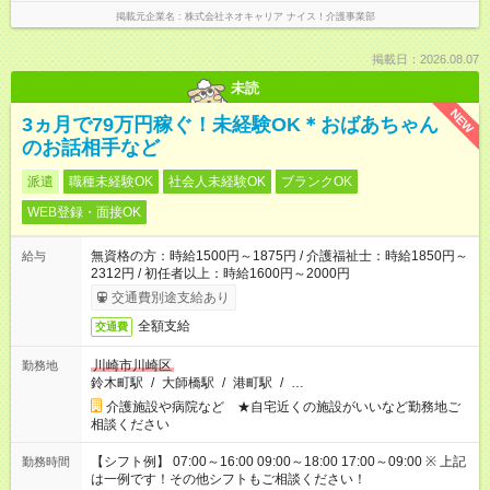
掲載元企業名
株式会社ネオキャリア ナイス！介護事業部
掲載日：2026.08.07
未読
NEW
3ヵ月で79万円稼ぐ！未経験OK＊おばあちゃん
のお話相手など
派遣
職種未経験OK
社会人未経験OK
ブランクOK
WEB登録・面接OK
無資格の方：時給1500円～1875円 / 介護福祉士：時給1850円～
給与
2312円 / 初任者以上：時給1600円～2000円
交通費別途支給あり
全額支給
交通費
川崎市川崎区
勤務地
鈴木町駅
/
大師橋駅
/
港町駅
/
…
介護施設や病院など ★自宅近くの施設がいいなど勤務地ご
相談ください
【シフト例】 07:00～16:00 09:00～18:00 17:00～09:00 ※ 上記
勤務時間
は一例です！その他シフトもご相談ください！