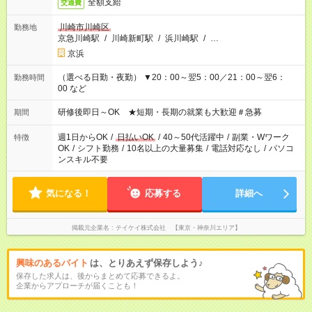
全額支給
交通費
川崎市川崎区
勤務地
京急川崎駅
/
川崎新町駅
/
浜川崎駅
/
…
京浜
（選べる日勤・夜勤） ▼20：00～翌5：00／21：00～翌6：
勤務時間
00 など
研修後即日～OK ★短期・長期の就業も大歓迎＃急募
期間
週1日からOK
/
日払いOK
/
40～50代活躍中
/
副業・Wワーク
特徴
OK
/
シフト勤務
/
10名以上の大量募集
/
電話対応なし
/
パソコ
ンスキル不要
気になる！
応募する
詳細へ
掲載元企業名
テイケイ株式会社 【東京・神奈川エリア】
興味のあるバイト
は、とりあえず保存しよう♪
保存した求人は、後からまとめて応募できるよ。
企業からアプローチが届くことも！