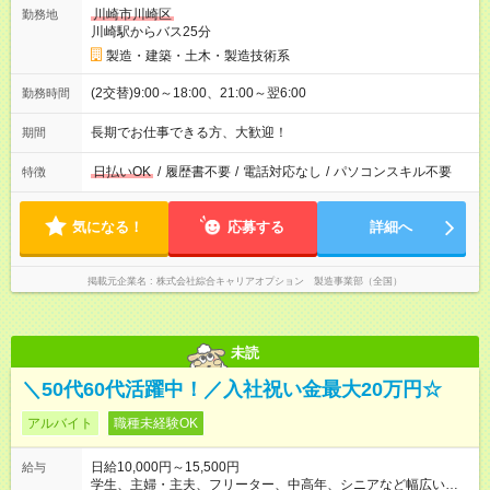
川崎市川崎区
勤務地
川崎駅からバス25分
製造・建築・土木・製造技術系
(2交替)9:00～18:00、21:00～翌6:00
勤務時間
長期でお仕事できる方、大歓迎！
期間
日払いOK
/
履歴書不要
/
電話対応なし
/
パソコンスキル不要
特徴
気になる！
応募する
詳細へ
掲載元企業名
株式会社綜合キャリアオプション 製造事業部（全国）
未読
＼50代60代活躍中！／入社祝い金最大20万円☆
アルバイト
職種未経験OK
日給10,000円～15,500円
給与
学生、主婦・主夫、フリーター、中高年、シニアなど幅広い世