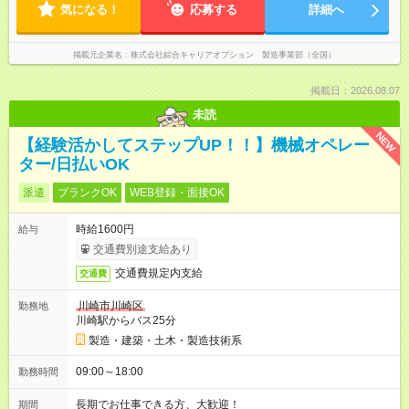
気になる！
応募する
詳細へ
掲載元企業名
株式会社綜合キャリアオプション 製造事業部（全国）
掲載日：2026.08.07
未読
NEW
【経験活かしてステップUP！！】機械オペレー
ター/日払いOK
派遣
ブランクOK
WEB登録・面接OK
時給1600円
給与
交通費別途支給あり
交通費規定内支給
交通費
川崎市川崎区
勤務地
川崎駅からバス25分
製造・建築・土木・製造技術系
09:00～18:00
勤務時間
長期でお仕事できる方、大歓迎！
期間