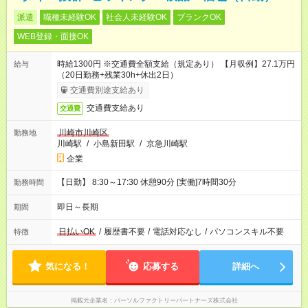
派遣
職種未経験OK
社会人未経験OK
ブランクOK
WEB登録・面接OK
時給1300円 ※交通費全額支給（規定あり） 【月収例】27.1万円
給与
（20日勤務+残業30h+休出2日）
交通費別途支給あり
交通費支給あり
交通費
川崎市川崎区
勤務地
川崎駅
/
小島新田駅
/
京急川崎駅
企業
【日勤】 8:30～17:30 休憩90分 [実働]7時間30分
勤務時間
即日～長期
期間
日払いOK
/
履歴書不要
/
電話対応なし
/
パソコンスキル不要
特徴
気になる！
応募する
詳細へ
掲載元企業名
パーソルファクトリーパートナーズ株式会社