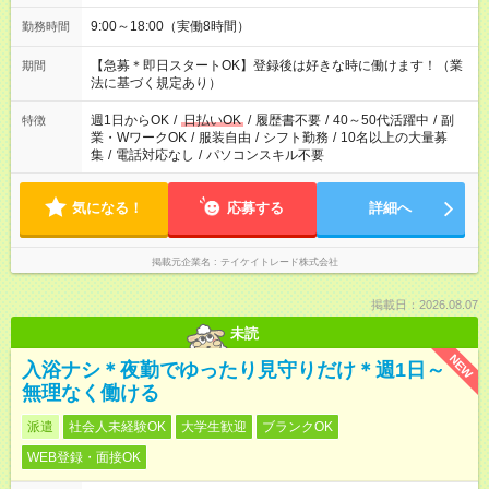
9:00～18:00（実働8時間）
勤務時間
【急募＊即日スタートOK】登録後は好きな時に働けます！（業
期間
法に基づく規定あり）
週1日からOK
/
日払いOK
/
履歴書不要
/
40～50代活躍中
/
副
特徴
業・WワークOK
/
服装自由
/
シフト勤務
/
10名以上の大量募
集
/
電話対応なし
/
パソコンスキル不要
気になる！
応募する
詳細へ
掲載元企業名
テイケイトレード株式会社
掲載日：2026.08.07
未読
NEW
入浴ナシ＊夜勤でゆったり見守りだけ＊週1日～
無理なく働ける
派遣
社会人未経験OK
大学生歓迎
ブランクOK
WEB登録・面接OK