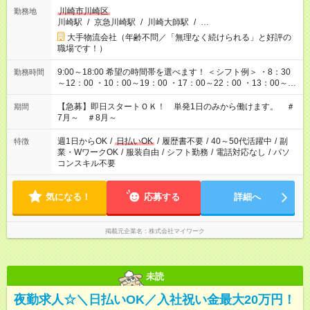
川崎市川崎区
勤務地
川崎駅
/
京急川崎駅
/
川崎大師駅
/
…
大手物流会社（年齢不問／「無理なく続けられる」と好評の
職場です！）
9:00～18:00 希望の時間帯を選べます！ ＜シフト例＞ ・8：30
勤務時間
～12：00 ・10：00～19：00 ・17：00～22：00 ・13：00～
22：00 ・22：00～翌6：00 など
【急募】即日スタートＯＫ！ 単発1日のみから働けます。 ＃
期間
7月～ ＃8月～
週1日からOK
/
日払いOK
/
履歴書不要
/
40～50代活躍中
/
副
特徴
業・WワークOK
/
服装自由
/
シフト勤務
/
電話対応なし
/
パソ
コンスキル不要
気になる！
応募する
詳細へ
掲載元企業名
株式会社マイワーク
未読
夜勤求人☆＼日払いOK／入社祝い金最大20万円！