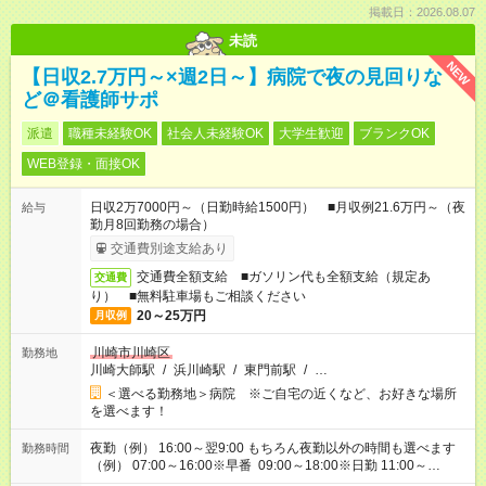
掲載日：2026.08.07
未読
NEW
【日収2.7万円～×週2日～】病院で夜の見回りな
ど＠看護師サポ
派遣
職種未経験OK
社会人未経験OK
大学生歓迎
ブランクOK
WEB登録・面接OK
日収2万7000円～（日勤時給1500円） ■月収例21.6万円～（夜
給与
勤月8回勤務の場合）
交通費別途支給あり
交通費全額支給 ■ガソリン代も全額支給（規定あ
交通費
り） ■無料駐車場もご相談ください
20～25万円
月収例
川崎市川崎区
勤務地
川崎大師駅
/
浜川崎駅
/
東門前駅
/
…
＜選べる勤務地＞病院 ※ご自宅の近くなど、お好きな場所
を選べます！
夜勤（例） 16:00～翌9:00 もちろん夜勤以外の時間も選べます
勤務時間
（例） 07:00～16:00※早番 09:00～18:00※日勤 11:00～
20:00※遅番 ※時間は、固定・選べる施設もあるので、ご希望が