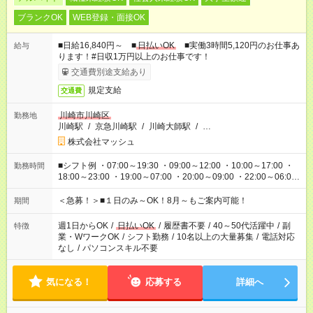
ブランクOK
WEB登録・面接OK
■日給16,840円～ ■
日払いOK
■実働3時間5,120円のお仕事あ
給与
ります！#日収1万円以上のお仕事です！
交通費別途支給あり
規定支給
交通費
川崎市川崎区
勤務地
川崎駅
/
京急川崎駅
/
川崎大師駅
/
…
株式会社マッシュ
■シフト例 ・07:00～19:30 ・09:00～12:00 ・10:00～17:00 ・
勤務時間
18:00～23:00 ・19:00～07:00 ・20:00～09:00 ・22:00～06:00
etc ★最短で3時間で5,120円のお仕事から 15時間で2万円近く稼
げるお仕事も！ ご希望のお時間に合わせてご紹介！ ※シフトは
＜急募！＞■１日のみ～OK！8月～もご案内可能！
期間
現場によって異なります。 ※勿論、休憩時間はあるのでご安心
ください！
週1日からOK
/
日払いOK
/
履歴書不要
/
40～50代活躍中
/
副
特徴
業・WワークOK
/
シフト勤務
/
10名以上の大量募集
/
電話対応
なし
/
パソコンスキル不要
気になる！
応募する
詳細へ