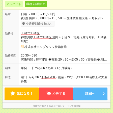
アルバイト
職種未経験OK
日給12,000円～15,500円
給与
夜勤日給/12，000円～15，500＋交通費全額支給 ＜月収例＞ 日
給12，000円×22日間＝264，000円 ◆スタートダッシュに 入社
交通費別途支給あり
祝金最大200，000円を支給！ 研修手当(法定研修20時間)：24，
500円支給！ ◆昇給あり 資格取得も応援しています♪ ◆交通費
川崎市川崎区
勤務地
「全額」支給 公共交通機関を利用の履歴を提出で、交通費全額
神奈川県
川崎市川崎区
渡田４丁目３ 地先（最寄り駅：川崎新
支給！ 自動車通勤・バイク通勤もOK ※規程あり ◆日当保証 た
町駅）
とえ仕事が1時間で終わっても 日当は全額お支払いします！ 業
者さんと協力し合って、早く仕事を終えるほど、お得……！ ◆
株式会社エンブリッジ警備保障
その他 資格応援手当・隊長手当等 アルバイトから社員雇用ま
でのキャリアアップを楽しめるスキームをご用意しております☆
20:30～530
勤務時間
【試用期間】試用期間なし
実働時間：8時間/日 ◆夜勤 20：30～翌05：30（実働8h/休憩
1h） ※勤務地により勤務時間は多少変動あり ◆希望のシフトで
働ける！ 希望の勤務日数がありましたらご相談下さい。 週1
単発・1日のみOK / 短期（1ヶ月以内）
期間
日、月1日～の勤務OKです 夜勤・深夜のお仕事もございます
週1日からOK /
日払いOK
/ 副業・WワークOK / 10名以上の大量
特徴
募集
気になる！
応募する
詳細へ
掲載元企業名
株式会社エンブリッジ警備保障