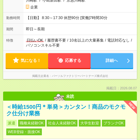
川崎駅
/
小島新田駅
/
京急川崎駅
企業
【日勤】 8:30～17:30 休憩90分 [実働]7時間30分
勤務時間
即日～長期
期間
日払いOK
/
履歴書不要
/
10名以上の大量募集
/
電話対応なし
/
特徴
パソコンスキル不要
気になる！
応募する
詳細へ
掲載元企業名
パーソルファクトリーパートナーズ株式会社
掲載日：2026.08.07
未読
NEW
＜時給1500円＊単発＞カンタン！商品のモクモ
ク仕分け業務
派遣
職種未経験OK
社会人未経験OK
大学生歓迎
ブランクOK
WEB登録・面接OK