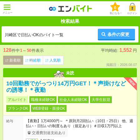
0
メニュー
気になる！
ログイン
検索結果
条件の変更
川崎区で日払いOKのバイト一覧
128
1,552
件中
1
～
50
件表示
平均時給:
円
新着順
時給順
人気順
掲載日：2026.08.07
未読
NEW
10回勤務でがっつり14万円GET！＊声掛けなど
の誘導！＊夜勤
アルバイト
職種未経験OK
社会人未経験OK
大学生歓迎
ブランクOK
WEB登録・面接OK
【夜勤】1万4000円～ ＊原則月2回払い（10日・25日） 他、週
給与
払い・日払いの制度もあり（規定あり）＃日収1万円以上
交通費別途支給あり