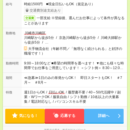
時給1500円 ■現金日払いもOK（規定あり）
給与
交通費別途支給あり
一部支給 ※登録後、選んだお仕事によって条件が異なる
交通費
ことがあります
川崎市川崎区
勤務地
川崎駅から徒歩5分
/
京急川崎駅から徒歩5分
/
川崎大師駅か
ら徒歩5分
/
…
大手物流会社（年齢不問／「無理なく続けられる」と好評の
職場です！）
9:00～18:00など ■希望の時間帯を選べます！ ▼他にも様々な時
勤務時間
間帯でお仕事をご用意しています！ ＜シフト例＞ 8:30～12:00
17:00～22:00 13:00～22:00 22:00～翌6:00 など
≪急募≫1日のみの単発からOK！ 即日スタートもOK！ ＃7
期間
月～ ＃8月～
週1日からOK
/
日払いOK
/
履歴書不要
/
40～50代活躍中
/
副
特徴
業・WワークOK
/
服装自由
/
シフト勤務
/
10名以上の大量募
集
/
電話対応なし
/
パソコンスキル不要
気になる！
応募する
詳細へ