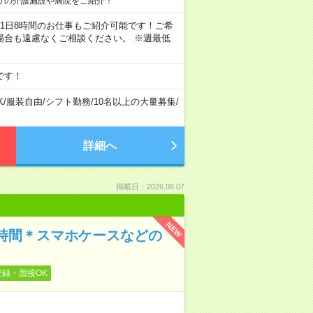
リの介護施設や病院をご紹介！
ちろん1日8時間のお仕事もご紹介可能です！ご希
場合も遠慮なくご相談ください。 ※週最低
です！
K
/
服装自由
/
シフト勤務
/
10名以上の大量募集
/
詳細へ
掲載日：2026.08.07
NEW
時間＊スマホケースなどの
登録・面接OK