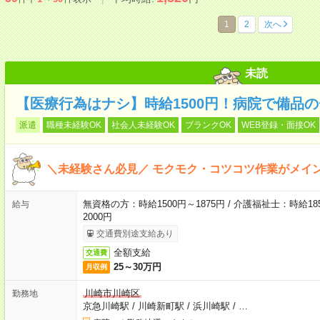
1
2
次へ
未読
【医療行為はナシ】時給1500円！病院で備品
派遣
職種未経験OK
社会人未経験OK
ブランクOK
WEB登録・面接OK
＼未経験さん必見／ モクモク・コツコツ作業がメイ
無資格の方：時給1500円～1875円 / 介護福祉士：時給185
給与
2000円
交通費別途支給あり
全額支給
交通費
25～30万円
月収例
川崎市川崎区
勤務地
京急川崎駅
/
川崎新町駅
/
浜川崎駅
/
…