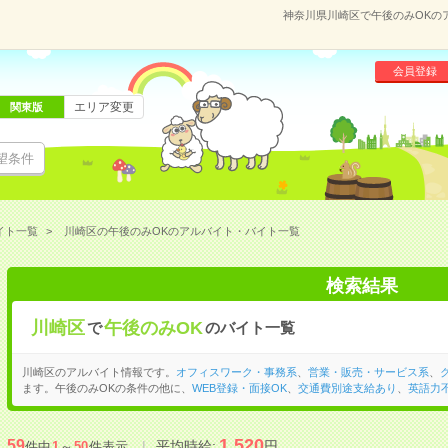
神奈川県川崎区で午後のみOKの
会員登録
エリア変更
関東版
望条件
イト一覧
川崎区の午後のみOKのアルバイト・バイト一覧
検索結果
川崎区
午後のみOK
で
のバイト一覧
川崎区のアルバイト情報です。
オフィスワーク・事務系
、
営業・販売・サービス系
、
ます。午後のみOKの条件の他に、
WEB登録・面接OK
、
交通費別途支給あり
、
英語力
1,520
59
平均時給:
円
件中
1
～
50
件表示