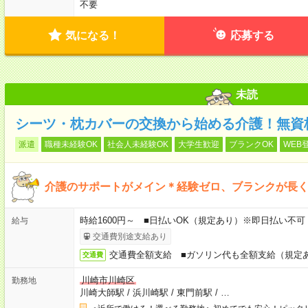
不要
気になる！
応募する
未読
シーツ・枕カバーの交換から始める介護！無資
派遣
職種未経験OK
社会人未経験OK
大学生歓迎
ブランクOK
WEB
介護のサポートがメイン＊経験ゼロ、ブランクが長くて
時給1600円～ ■日払いOK（規定あり）※即日払い不可
給与
交通費別途支給あり
交通費全額支給 ■ガソリン代も全額支給（規定
交通費
川崎市川崎区
勤務地
川崎大師駅
/
浜川崎駅
/
東門前駅
/
…