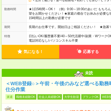
＜近所で働ける！選べる勤務地＞初めてでも安心！ピッタ
★1日5時間～OK！ （例）9:00～18:00のあいだ も
勤務時間
望をお聞かせください！★家庭の都合でお休みが必要な
15時間以上の勤務が必要です
長期のお仕事です。開始日はご相談ください！ ★急募
期間
日払いOK
/
履歴書不要
/
40～50代活躍中
/
副業・WワークO
特徴
電話対応なし
/
パソコンスキル不要
気になる！
応募する
未読
＜WEB登録○＞午前・午後のみなど選べる勤務
仕分作業
派遣
職種未経験OK
社会人未経験OK
大学生歓迎
ブランクOK
WEB