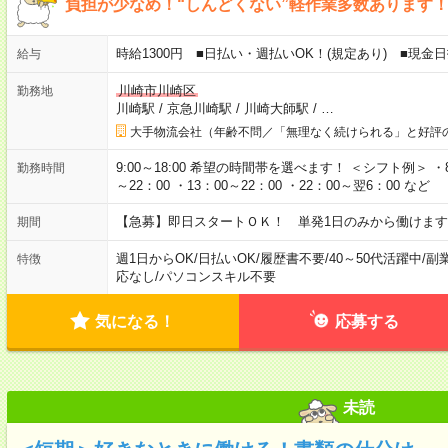
負担が少なめ！“しんどくない”軽作業多数あります
時給1300円 ■日払い・週払いOK！(規定あり) ■現
給与
川崎市川崎区
勤務地
川崎駅
/
京急川崎駅
/
川崎大師駅
/
…
大手物流会社（年齢不問／「無理なく続けられる」と好評
9:00～18:00 希望の時間帯を選べます！ ＜シフト例＞ ・8：3
勤務時間
～22：00 ・13：00～22：00 ・22：00～翌6：00 など
【急募】即日スタートＯＫ！ 単発1日のみから働けます
期間
週1日からOK
/
日払いOK
/
履歴書不要
/
40～50代活躍中
/
副
特徴
応なし
/
パソコンスキル不要
気になる！
応募する
未読