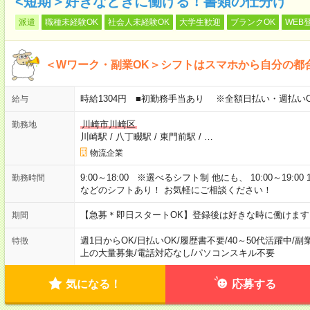
<短期＞好きなときに働ける！書類の仕分け
派遣
職種未経験OK
社会人未経験OK
大学生歓迎
ブランクOK
WEB
＜Wワーク・副業OK＞シフトはスマホから自分の都
時給1304円 ■初勤務手当あり ※全額日払い・週払いO
給与
川崎市川崎区
勤務地
川崎駅
/
八丁畷駅
/
東門前駅
/
…
物流企業
9:00～18:00 ※選べるシフト制 他にも、 10:00～19:00 13:0
勤務時間
などのシフトあり！ お気軽にご相談ください！
【急募＊即日スタートOK】登録後は好きな時に働けま
期間
週1日からOK
/
日払いOK
/
履歴書不要
/
40～50代活躍中
/
副
特徴
上の大量募集
/
電話対応なし
/
パソコンスキル不要
気になる！
応募する