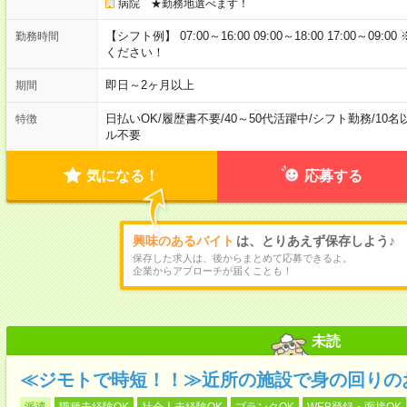
病院 ★勤務地選べます！
【シフト例】 07:00～16:00 09:00～18:00 17:00
勤務時間
ください！
即日～2ヶ月以上
期間
日払いOK
/
履歴書不要
/
40～50代活躍中
/
シフト勤務
/
10名
特徴
ル不要
気になる！
応募する
興味のあるバイト
は、とりあえず保存しよう♪
保存した求人は、後からまとめて応募できるよ。
企業からアプローチが届くことも！
未読
≪ジモトで時短！！≫近所の施設で身の回りの
派遣
職種未経験OK
社会人未経験OK
ブランクOK
WEB登録・面接OK