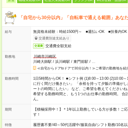
「自宅から30分以内」「自転車で通える範囲」あな
無資格未経験：時給1500円～ ■週払いOK ■扶養内OK
給与
交通費別途支給あり
交通費全額支給
交通費
川崎市川崎区
勤務地
川崎大師駅
/
浜川崎駅
/
東門前駅
/
…
≪自宅からドアtoドアで30分以内！≫ご希望の勤務地を紹
1日5時間からOK！ ■シフト例 (1)8:00～13:00 (2)10:00～
勤務時間
に行く間だけ働きたい」 「余裕を持って夕飯の準備がし
ートの時間にしたい」 など、ご希望を教えてくださいね
希望する勤務時間と、もう1つのお仕事の勤務時間。 合
ん。
【積極採用中！】＊1年以上勤務している方が多数！ご応
期間
す！
履歴書不要
/
40～50代活躍中
/
服装自由
/
シフト勤務
/
10名
特徴