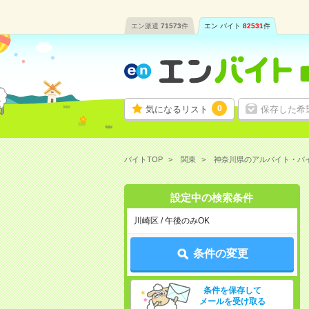
エン派遣
71573
件
エン バイト
82531
件
0
気になるリスト
保存した希
バイトTOP
関東
神奈川県のアルバイト・バ
設定中の検索条件
川崎区 / 午後のみOK
条件の変更
条件を保存して
メールを受け取る