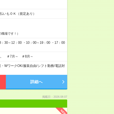
！
金日払いもＯＫ（規定あり）
の職場です！）
0～12：00 ・10：00～19：00 ・17：00
。 ＃7月～ ＃8月～
業・WワークOK
/
服装自由
/
シフト勤務
/
電話対
詳細へ
掲載日：2026.08.07
NEW