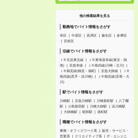
他の検索結果を見る
勤務地でバイト情報をさがす
幸区
中原区
高津区
麻生区
多摩区
宮前区
沿線でバイト情報をさがす
ＪＲ京浜東北線
ＪＲ東海道本線(東京－熱
海)
京急本線
ＪＲ南武線(川崎－立川)
ＪＲ鶴見線(鶴見－扇町)
京急大師線
ＪＲ
南武線(尻手－浜川崎)
ＪＲ鶴見線(安善－大
川)
駅でバイト情報をさがす
川崎駅
京急川崎駅
川崎新町駅
八丁畷
駅
小島新田駅
川崎大師駅
浜川崎駅
大師橋駅
昭和駅
港町駅
職種でバイト情報をさがす
事務・オフィスワーク系
販売・サービス・
営業系
クリエイティブ系
IT・エンジニ