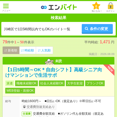
0
メニュー
気になる！
ログイン
検索結果
条件の変更
川崎区で1日5時間以内でもOKのバイト一覧
79
1,471
件中
1
～
50
件表示
平均時給:
円
新着順
時給順
人気順
掲載日：2026.08.09
未読
NEW
【1日5時間～OK＊自由シフト】高級シニア向
けマンションで生活サポ
派遣
職種未経験OK
社会人未経験OK
大学生歓迎
ブランクOK
WEB登録・面接OK
時給1600円～ ■日払いOK（規定あり）※即日払い不可
給与
交通費別途支給あり
交通費全額支給 ■ガソリン代も全額支給（規定あ
交通費