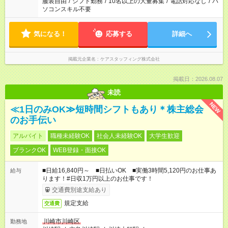
服装自由
/
シフト勤務
/
10名以上の大量募集
/
電話対応なし
/
パ
ソコンスキル不要
気になる！
応募する
詳細へ
掲載元企業名
ケアスタッフィング株式会社
掲載日：2026.08.07
未読
NEW
≪1日のみOK≫短時間シフトもあり＊株主総会
のお手伝い
アルバイト
職種未経験OK
社会人未経験OK
大学生歓迎
ブランクOK
WEB登録・面接OK
■日給16,840円～ ■日払いOK ■実働3時間5,120円のお仕事あ
給与
ります！#日収1万円以上のお仕事です！
交通費別途支給あり
規定支給
交通費
川崎市川崎区
勤務地