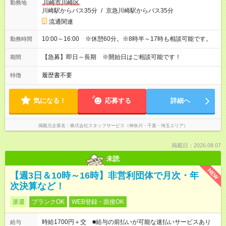
川崎市川崎区
勤務地
川崎駅からバス35分
/
京急川崎駅からバス35分
流通関連
10:00～16:00 ※休憩60分。※8時半～17時も相談可能です。
勤務時間
【急募】即日～長期 ※開始日はご相談可能です！
期間
履歴書不要
特徴
気になる！
応募する
詳細へ
掲載元企業名
株式会社スタッフサービス（神奈川・千葉・埼玉エリア）
掲載日：2026.08.07
未読
NEW
【週3日＆10時～16時】非営利団体で月次・年
次決算など！
派遣
ブランクOK
WEB登録・面接OK
時給1700円＋交 ■給与の前払いが可能な速払いサービスあり
給与