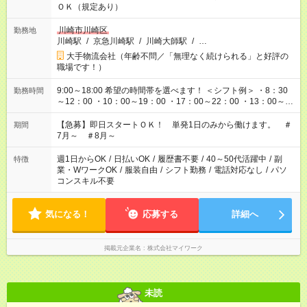
ＯＫ（規定あり）
川崎市川崎区
勤務地
川崎駅
/
京急川崎駅
/
川崎大師駅
/
…
大手物流会社（年齢不問／「無理なく続けられる」と好評の
職場です！）
9:00～18:00 希望の時間帯を選べます！ ＜シフト例＞ ・8：30
勤務時間
～12：00 ・10：00～19：00 ・17：00～22：00 ・13：00～
22：00 ・22：00～翌6：00 など
【急募】即日スタートＯＫ！ 単発1日のみから働けます。 ＃
期間
7月～ ＃8月～
週1日からOK
/
日払いOK
/
履歴書不要
/
40～50代活躍中
/
副
特徴
業・WワークOK
/
服装自由
/
シフト勤務
/
電話対応なし
/
パソ
コンスキル不要
気になる！
応募する
詳細へ
掲載元企業名
株式会社マイワーク
未読