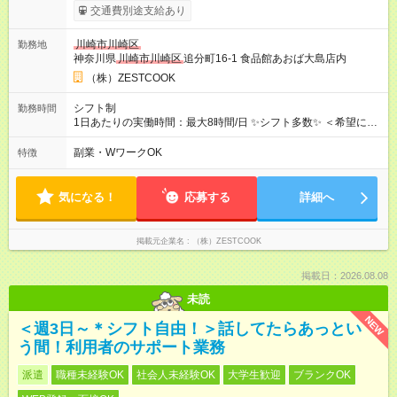
交通費別途支給あり
川崎市川崎区
勤務地
神奈川県
川崎市川崎区
追分町16-1 食品館あおば大島店内
（株）ZESTCOOK
シフト制
勤務時間
1日あたりの実働時間：最大8時間/日 ✨シフト多数✨ ＜希望に合
わせ相談ok！＞ 8：00～13：00（シフト制：週2日～ok！）
例） 08：00～12：00 08：00～13：00・・・etc *-*-*-*-*-*-*-*-
副業・WワークOK
特徴
*-*-*-*-*-*-*-*-*-*-*-*-*-*-*-*
気になる！
応募する
詳細へ
掲載元企業名
（株）ZESTCOOK
掲載日：2026.08.08
未読
NEW
＜週3日～＊シフト自由！＞話してたらあっとい
う間！利用者のサポート業務
派遣
職種未経験OK
社会人未経験OK
大学生歓迎
ブランクOK