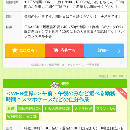
★1日5時間～OK！ （例）9:00～18:00のあいだ もちろん1日8時
勤務時間
間のお仕事もご紹介可能です！ご希望をお聞かせください！★家
庭の都合でお休みが必要な場合も遠慮なくご相談ください。 ※
週最低15時間以上の勤務が必要です
長期のお仕事です。開始日はご相談ください！ ★急募です！
期間
日払いOK
/
履歴書不要
/
40～50代活躍中
/
副業・WワークOK
/
特徴
服装自由
/
シフト勤務
/
10名以上の大量募集
/
電話対応なし
/
パ
ソコンスキル不要
気になる！
応募する
詳細へ
掲載元企業名
株式会社ネオキャリア ナイス！介護事業部
掲載日：2026.08.07
未読
NEW
＜WEB登録○＞午前・午後のみなど選べる勤務
時間＊スマホケースなどの仕分作業
派遣
職種未経験OK
社会人未経験OK
大学生歓迎
ブランクOK
WEB登録・面接OK
時給1300円 ■日払い・週払いOK！(規定あり) ■現金日払いも
給与