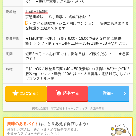
り） ■無料駐車場もご相談ください
川崎市川崎区
勤務地
京急川崎駅
/
八丁畷駅
/
武蔵白石駅
/
…
＜選べる勤務地＞シニア向けマンション ※他にもさまざま
な施設をご紹介できます！
★1日5時間～OK！ （例）9:00～18:00で好きな時間に勤務可
勤務時間
能！ ＞シフト例 9時～14時 11時～15時 13時～18時など ご自身
のご都合に合わせて勤務時間をご相談ください！ ★家庭の都合
でお休みや時間の調整が必要な場合も遠慮なくご相談くださ
短期2ヵ月～のお仕事です。開始日はご相談ください！ ★急募
期間
い。
です！
日払いOK
/
履歴書不要
/
40～50代活躍中
/
副業・WワークOK
/
特徴
服装自由
/
シフト勤務
/
10名以上の大量募集
/
電話対応なし
/
パ
ソコンスキル不要
気になる！
応募する
詳細へ
掲載元企業名
株式会社ネオキャリア ナイス！介護事業部
興味のあるバイト
は、とりあえず保存しよう♪
保存した求人は、後からまとめて応募できるよ。
企業からアプローチが届くことも！