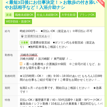
NEW
＜最短3日後にお仕事決定！＞お散歩の付き添い
やお話相手など！入浴介助ナシ
派遣
職種未経験OK
社会人未経験OK
大学生歓迎
ブランクOK
WEB登録・面接OK
時給1600円～ ■日払いOK（規定あり）※即日払い不可
給与
交通費別途支給あり
交通費全額支給 ■ガソリン代も全額支給（規定あ
交通費
り） ■無料駐車場もご相談ください
川崎市川崎区
勤務地
川崎大師駅
/
浜川崎駅
/
東門前駅
/
…
＜選べる勤務地＞介護施設や病院 ※ご自宅の近くなど、お
好きな場所を選べます！
★1日5時間～OK！ （例）9:00～18:00のあいだ もちろん1日8時
勤務時間
間のお仕事もご紹介可能です！ご希望をお聞かせください！★家
庭の都合でお休みが必要な場合も遠慮なくご相談ください。 ※
週最低15時間以上の勤務が必要です
短期2ヵ月～のお仕事です。開始日はご相談ください！ ★急募
期間
です！
日払いOK
/
履歴書不要
/
40～50代活躍中
/
副業・WワークOK
/
特徴
服装自由
/
シフト勤務
/
10名以上の大量募集
/
電話対応なし
/
パ