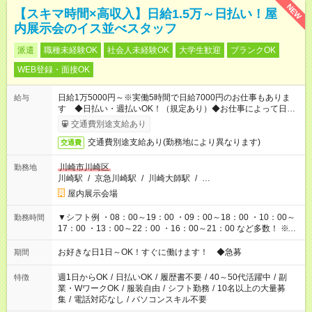
NEW
【スキマ時間×高収入】日給1.5万～日払い！屋
内展示会のイス並べスタッフ
派遣
職種未経験OK
社会人未経験OK
大学生歓迎
ブランクOK
WEB登録・面接OK
日給1万5000円～※実働5時間で日給7000円のお仕事もありま
給与
す ◆日払い・週払いOK！（規定あり）◆お仕事によって日給も
異なります
交通費別途支給あり
交通費別途支給あり(勤務地により異なります)
交通費
川崎市川崎区
勤務地
川崎駅
/
京急川崎駅
/
川崎大師駅
/
…
屋内展示会場
▼シフト例 ・08：00～19：00 ・09：00～18：00 ・10：00～
勤務時間
17：00 ・13：00～22：00 ・16：00～21：00 など多数！ ※お
仕事により勤務時間が異なります
お好きな日1日～OK！すぐに働けます！ ◆急募
期間
週1日からOK
/
日払いOK
/
履歴書不要
/
40～50代活躍中
/
副
特徴
業・WワークOK
/
服装自由
/
シフト勤務
/
10名以上の大量募
集
/
電話対応なし
/
パソコンスキル不要