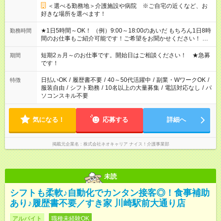
＜選べる勤務地＞介護施設や病院 ※ご自宅の近くなど、お
好きな場所を選べます！
★1日5時間～OK！ （例）9:00～18:00のあいだ もちろん1日8時
勤務時間
間のお仕事もご紹介可能です！ご希望をお聞かせください！ ※
週最低15時間以上の勤務が必要です
短期2ヵ月～のお仕事です。開始日はご相談ください！ ★急募
期間
です！
日払いOK
/
履歴書不要
/
40～50代活躍中
/
副業・WワークOK
/
特徴
服装自由
/
シフト勤務
/
10名以上の大量募集
/
電話対応なし
/
パ
ソコンスキル不要
気になる！
応募する
詳細へ
掲載元企業名
株式会社ネオキャリア ナイス！介護事業部
未読
シフトも柔軟♪自動化でカンタン接客◎！食事補助
あり♪履歴書不要／すき家 川崎駅前大通り店
アルバイト
職種未経験OK