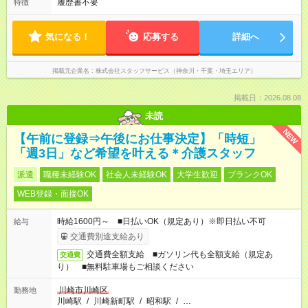
履歴書不要
特徴
気になる！
応募する
詳細へ
掲載元企業名
株式会社スタッフサービス（神奈川・千葉・埼玉エリア）
掲載日：2026.08.08
未読
NEW
【午前に登録⇒午後にお仕事決定】「時短」
「週3日」など希望を叶える＊介護スタッフ
派遣
職種未経験OK
社会人未経験OK
大学生歓迎
ブランクOK
WEB登録・面接OK
時給1600円～ ■日払いOK（規定あり）※即日払い不可
給与
交通費別途支給あり
交通費全額支給 ■ガソリン代も全額支給（規定あ
交通費
り） ■無料駐車場もご相談ください
川崎市川崎区
勤務地
川崎駅
/
川崎新町駅
/
昭和駅
/
…