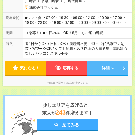
川崎駅
/
京急川崎駅
/
川崎大師駅
/
…
株式会社マッシュ
■シフト例 ・07:00～19:30 ・09:00～12:00 ・10:00～17:00 ・
勤務時間
18:00～23:00 ・19:00～07:00 ・20:00～09:00 ・22:00～06:00
etc ★最短で3時間で5,120円のお仕事から 15時間で2万円近く稼
げるお仕事も！ ご希望のお時間に合わせてご紹介！ ※シフトは
＜急募！＞■１日のみ～OK！8月～もご案内可能！
期間
現場によって異なります。 ※勿論、休憩時間はあるのでご安心
ください！
週1日からOK
/
日払いOK
/
履歴書不要
/
40～50代活躍中
/
副
特徴
業・WワークOK
/
シフト勤務
/
10名以上の大量募集
/
電話対応
なし
/
パソコンスキル不要
気になる！
応募する
詳細へ
掲載元企業名
株式会社マッシュ
少しエリアを広げると、
243
求人が
件増えます！
見てみる