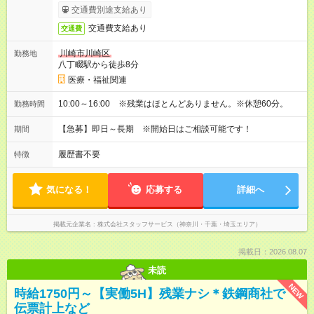
交通費別途支給あり
交通費支給あり
交通費
川崎市川崎区
勤務地
八丁畷駅から徒歩8分
医療・福祉関連
10:00～16:00 ※残業はほとんどありません。※休憩60分。
勤務時間
【急募】即日～長期 ※開始日はご相談可能です！
期間
履歴書不要
特徴
気になる！
応募する
詳細へ
掲載元企業名
株式会社スタッフサービス（神奈川・千葉・埼玉エリア）
掲載日：2026.08.07
未読
NEW
時給1750円～【実働5H】残業ナシ＊鉄鋼商社で
伝票計上など