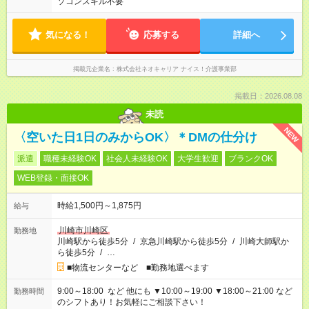
ソコンスキル不要
気になる！
応募する
詳細へ
掲載元企業名
株式会社ネオキャリア ナイス！介護事業部
掲載日：2026.08.08
未読
NEW
〈空いた日1日のみからOK〉＊DMの仕分け
派遣
職種未経験OK
社会人未経験OK
大学生歓迎
ブランクOK
WEB登録・面接OK
時給1,500円～1,875円
給与
川崎市川崎区
勤務地
川崎駅から徒歩5分
/
京急川崎駅から徒歩5分
/
川崎大師駅か
ら徒歩5分
/
…
■物流センターなど ■勤務地選べます
9:00～18:00 など 他にも ▼10:00～19:00 ▼18:00～21:00 など
勤務時間
のシフトあり！お気軽にご相談下さい！