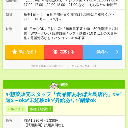
【1日3時間～も相談OK!】 ＜シフト例＞ 9:00～12:00 12:00～
勤務時間
17:00 17:00～22:00 18:00～21:00 など こちら以外の時間帯も
お気軽にご相談ください！
単発1日～！ ★勤務開始日や期間はお気軽にご相談くださ
期間
い！ ＃8月～ ＃9月～
週1日からOK
/
日払いOK
/
履歴書不要
/
40～50代活躍中
/
副
特徴
業・WワークOK
/
服装自由
/
シフト勤務
/
10名以上の大量募
集
/
電話対応なし
/
パソコンスキル不要
気になる！
応募する
詳細へ
掲載元企業名
株式会社バイトレ（キャムコムグループ）
未読
✨惣菜販売スタッフ「食品館あおば大島店内」✨✅
週2～ok✅未経験ok✅昇給あり✅副業ok
アルバイト
職種未経験OK
時給1,230円～1,330円
給与
【試用期間】試用期間なし