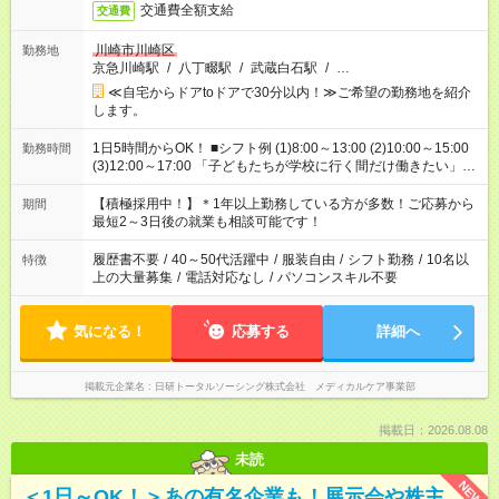
交通費全額支給
交通費
川崎市川崎区
勤務地
京急川崎駅
/
八丁畷駅
/
武蔵白石駅
/
…
≪自宅からドアtoドアで30分以内！≫ご希望の勤務地を紹介
します。
1日5時間からOK！ ■シフト例 (1)8:00～13:00 (2)10:00～15:00
勤務時間
(3)12:00～17:00 「子どもたちが学校に行く間だけ働きたい」
「余裕を持って夕飯の準備がしたい」 「午前中は働いて、午後
はプライベートの時間にしたい」 など、ご希望を教えてくださ
【積極採用中！】＊1年以上勤務している方が多数！ご応募から
期間
いね。 ※Wワーク希望の方へ 今ご覧のお仕事で希望する勤務時
最短2～3日後の就業も相談可能です！
間と、もう1つのお仕事の勤務時間。 合計で週40時間を超える
場合は応募できません。
履歴書不要
/
40～50代活躍中
/
服装自由
/
シフト勤務
/
10名以
特徴
上の大量募集
/
電話対応なし
/
パソコンスキル不要
気になる！
応募する
詳細へ
掲載元企業名
日研トータルソーシング株式会社 メディカルケア事業部
掲載日：2026.08.08
未読
NEW
＜1日～OK！＞あの有名企業も！展示会や株主