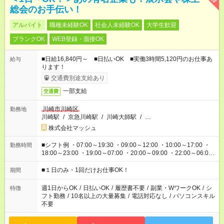
総会のお手伝い！
アルバイト
職種未経験OK
社会人未経験OK
大学生歓迎
ブランクOK
WEB登録・面接OK
■日給16,840円～ ■日払いOK ■実働3時間5,120円のお仕事あ
給与
ります！
交通費別途支給あり
一部支給
交通費
川崎市川崎区
勤務地
川崎駅
/
京急川崎駅
/
川崎大師駅
/
…
株式会社マッシュ
■シフト例 ・07:00～19:30 ・09:00～12:00 ・10:00～17:00 ・
勤務時間
18:00～23:00 ・19:00～07:00 ・20:00～09:00 ・22:00～06:00
etc ★最短で3時間で5,120円のお仕事から 15時間で2万円近く稼
げるお仕事も！ ご希望のお時間に合わせてご紹介！ ※シフトは
■１日のみ・1回だけお仕事OK！
期間
現場によって異なります。 ※勿論、休憩時間はあるのでご安心
ください！
週1日からOK
/
日払いOK
/
履歴書不要
/
副業・WワークOK
/
シ
特徴
フト勤務
/
10名以上の大量募集
/
電話対応なし
/
パソコンスキル
不要