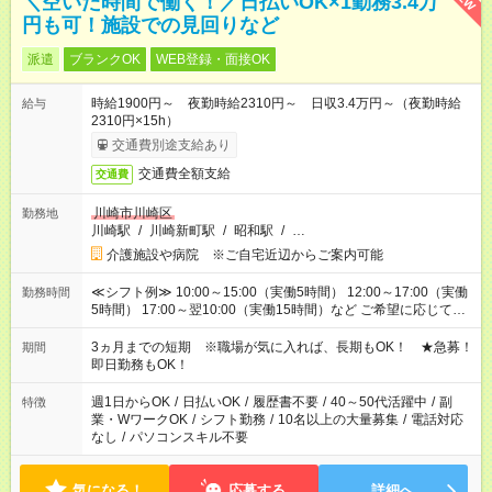
＼空いた時間で働く！／日払いOK×1勤務3.4万
円も可！施設での見回りなど
派遣
ブランクOK
WEB登録・面接OK
時給1900円～ 夜勤時給2310円～ 日収3.4万円～（夜勤時給
給与
2310円×15h）
交通費別途支給あり
交通費全額支給
交通費
川崎市川崎区
勤務地
川崎駅
/
川崎新町駅
/
昭和駅
/
…
介護施設や病院 ※ご自宅近辺からご案内可能
≪シフト例≫ 10:00～15:00（実働5時間） 12:00～17:00（実働
勤務時間
5時間） 17:00～翌10:00（実働15時間）など ご希望に応じて、
働く時間は調整できます！ お気軽に担当へ相談ください！
3ヵ月までの短期 ※職場が気に入れば、長期もOK！ ★急募！
期間
即日勤務もOK！
週1日からOK
/
日払いOK
/
履歴書不要
/
40～50代活躍中
/
副
特徴
業・WワークOK
/
シフト勤務
/
10名以上の大量募集
/
電話対応
なし
/
パソコンスキル不要
気になる！
応募する
詳細へ