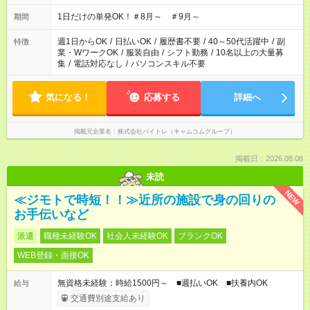
1日だけの単発OK！＃8月～ ＃9月～
期間
週1日からOK
/
日払いOK
/
履歴書不要
/
40～50代活躍中
/
副
特徴
業・WワークOK
/
服装自由
/
シフト勤務
/
10名以上の大量募
集
/
電話対応なし
/
パソコンスキル不要
気になる！
応募する
詳細へ
掲載元企業名
株式会社バイトレ（キャムコムグループ）
掲載日：2026.08.08
未読
NEW
≪ジモトで時短！！≫近所の施設で身の回りの
お手伝いなど
派遣
職種未経験OK
社会人未経験OK
ブランクOK
WEB登録・面接OK
無資格未経験：時給1500円～ ■週払いOK ■扶養内OK
給与
交通費別途支給あり