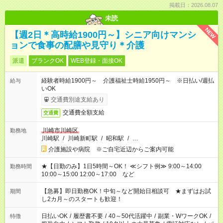
掲載日：2026.08.07
未読
NEW
【週2日＊高時給1900円～】シニア向けマンシ
ョンで食事の配膳や見守り＊介護
派遣
ブランクOK
WEB登録・面接OK
経験者時給1900円～ 介護福祉士時給1950円～ ※日払い/週払
給与
いOK
交通費別途支給あり
交通費全額支給
交通費
川崎市川崎区
勤務地
川崎駅
/
川崎新町駅
/
昭和駅
/
…
介護施設や病院 ※ご自宅近辺からご案内可能
★【日勤のみ】1日5時間～OK！ ≪シフト例≫ 9:00～14:00
勤務時間
10:00～15:00 12:00～17:00 など
【急募】即日勤務OK！中旬～など開始日相談可 ★まずはお試
期間
し2カ月～のスタートも歓迎！
日払いOK
/
履歴書不要
/
40～50代活躍中
/
副業・WワークOK
/
特徴