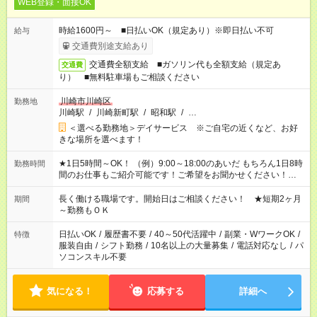
WEB登録・面接OK
時給1600円～ ■日払いOK（規定あり）※即日払い不可
給与
交通費別途支給あり
交通費全額支給 ■ガソリン代も全額支給（規定あ
交通費
り） ■無料駐車場もご相談ください
川崎市川崎区
勤務地
川崎駅
/
川崎新町駅
/
昭和駅
/
…
＜選べる勤務地＞デイサービス ※ご自宅の近くなど、お好
きな場所を選べます！
★1日5時間～OK！ （例）9:00～18:00のあいだ もちろん1日8時
勤務時間
間のお仕事もご紹介可能です！ご希望をお聞かせください！★家
庭の都合でお休みが必要な場合も遠慮なくご相談ください。 ※
週最低15時間以上の勤務が必要です
長く働ける職場です。開始日はご相談ください！ ★短期2ヶ月
期間
～勤務もＯＫ
日払いOK
/
履歴書不要
/
40～50代活躍中
/
副業・WワークOK
/
特徴
服装自由
/
シフト勤務
/
10名以上の大量募集
/
電話対応なし
/
パ
ソコンスキル不要
気になる！
応募する
詳細へ