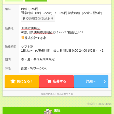
時給1,350円～
給与
通常時給（5時～22時）：1350円 深夜時給（22時～翌5時）：
1688円 高校生時給：1350円 【特別手当】早朝手当（5：00-9：
交通費別途支給あり
00）時給+150円 【試用期間】試用期間あり 試用期間の長さ：1
ヶ月 雇用形態、給与は本採用時と同じです。 試用期間の実態は
川崎市川崎区
勤務地
30日（※条件変更なし）ですが、切り上げで一ヶ月とさせてい
神奈川県
川崎市川崎区
砂子2-6-27横山ビル1F
ただきます。 研修制度あり：15時間(研修中も同時給）
株式会社すき家
シフト制
勤務時間
1日あたりの実働時間：最大8時間/日 0:00-24:00 週2日～・1日
2h～OK ＜シフト例＞ 〇朝帯 5:00-9:00 〇昼帯 9:00-14:00 〇午
後帯 14:00-18:00 〇夜帯 18:00-22:00 〇深夜帯 22:00-翌5:00 基
春・夏・冬休み期間限定
期間
本は固定シフトですが家庭の都合などイレギュラーには対応し
ます♪
副業・WワークOK
特徴
気になる！
応募する
詳細へ
掲載元企業名
株式会社すき家
掲載日：2026.08.08
未読