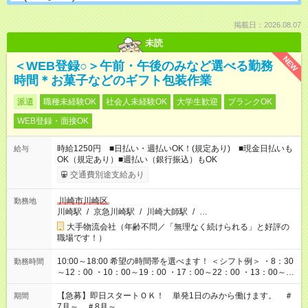
掲載日：2026.08.07
未読
NEW
＜WEB登録○＞午前・午後のみなど選べる勤務
時間＊お菓子などのギフト包装作業
派遣
職種未経験OK
社会人未経験OK
大学生歓迎
ブランクOK
WEB登録・面接OK
時給1250円 ■日払い・週払いOK！(規定あり) ■現金日払いも
給与
OK（規定あり）■週払い（銀行振込）もOK
交通費別途支給あり
川崎市川崎区
勤務地
川崎駅
/
京急川崎駅
/
川崎大師駅
/
…
大手物流会社（年齢不問／「無理なく続けられる」と好評の
職場です！）
10:00～18:00 希望の時間帯を選べます！ ＜シフト例＞ ・8：30
勤務時間
～12：00 ・10：00～19：00 ・17：00～22：00 ・13：00～
22：00 ・22：00～翌6：00 など
【急募】即日スタートＯＫ！ 単発1日のみから働けます。 ＃
期間
7月～ ＃8月～