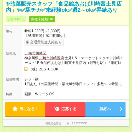
✨惣菜販売スタッフ「食品館あおば川崎富士見店
内」✨✅駅チカ✅未経験ok✅週2～ok✅昇給あり
アルバイト
職種未経験OK
時給1,230円～1,330円
給与
【試用期間】試用期間なし
交通費別途支給あり
川崎市川崎区
勤務地
神奈川県
川崎市川崎区
富士見1-5-1 マーケットスクエア川崎イ
ースト1F 食品館あおば川崎富士見店内（最寄り駅：「港町駅」
徒歩2分）
（株）ZESTCOOK
シフト制
勤務時間
1日あたりの実働時間：最大8時間/日 ✨シフト多数✨ ＜希望に合
わせ相談ok！＞ 例） 17：00～20：00・・・etc （シフト制：1
日3h～ok！） *-*-*-*-*-*-*-*-*-*-*-*-*-*-*-*-*-*-*-*-*-*-*-*
副業・WワークOK
特徴
気になる！
応募する
詳細へ
掲載元企業名
（株）ZESTCOOK