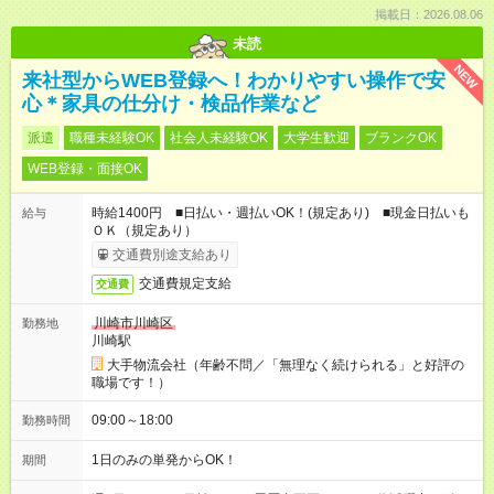
掲載日：2026.08.06
未読
NEW
来社型からWEB登録へ！わかりやすい操作で安
心＊家具の仕分け・検品作業など
派遣
職種未経験OK
社会人未経験OK
大学生歓迎
ブランクOK
WEB登録・面接OK
時給1400円 ■日払い・週払いOK！(規定あり) ■現金日払いも
給与
ＯＫ（規定あり）
交通費別途支給あり
交通費規定支給
交通費
川崎市川崎区
勤務地
川崎駅
大手物流会社（年齢不問／「無理なく続けられる」と好評の
職場です！）
09:00～18:00
勤務時間
1日のみの単発からOK！
期間