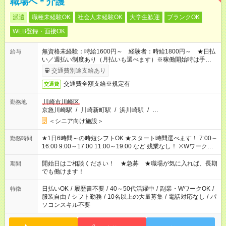
職場へ＊介護
派遣
職種未経験OK
社会人未経験OK
大学生歓迎
ブランクOK
WEB登録・面接OK
無資格未経験：時給1600円～ 経験者：時給1800円～ ★日払
給与
い／週払い制度あり（月払いも選べます）※稼働開始時は手続き
完了次第のお支払いとなります。
交通費別途支給あり
交通費全額支給※規定有
交通費
川崎市川崎区
勤務地
京急川崎駅
/
川崎新町駅
/
浜川崎駅
/
…
＜シニア向け施設＞
★1日6時間～の時短シフトOK ★スタート時間選べます！ 7:00～
勤務時間
16:00 9:00～17:00 11:00～19:00 など 残業なし！ ※Wワークの
場合、他のお仕事と合わせ週40時間超の就業はご案内できませ
ん ※法令に基づき、週20時間以上勤務は社会保険への加入対象
開始日はご相談ください！ ★急募 ★職場が気に入れば、長期
期間
となります ※労働者派遣法（日雇い派遣の原則禁止）により、
でも働けます！
短時間・短期間の就業はご案内が難しい場合があります
日払いOK
/
履歴書不要
/
40～50代活躍中
/
副業・WワークOK
/
特徴
服装自由
/
シフト勤務
/
10名以上の大量募集
/
電話対応なし
/
パ
ソコンスキル不要