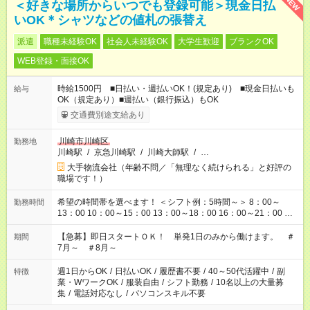
NEW
＜好きな場所からいつでも登録可能＞現金日払
いOK＊シャツなどの値札の張替え
派遣
職種未経験OK
社会人未経験OK
大学生歓迎
ブランクOK
WEB登録・面接OK
時給1500円 ■日払い・週払いOK！(規定あり) ■現金日払いも
給与
OK（規定あり）■週払い（銀行振込）もOK
交通費別途支給あり
川崎市川崎区
勤務地
川崎駅
/
京急川崎駅
/
川崎大師駅
/
…
大手物流会社（年齢不問／「無理なく続けられる」と好評の
職場です！）
希望の時間帯を選べます！ ＜シフト例：5時間～＞ 8：00～
勤務時間
13：00 10：00～15：00 13：00～18：00 16：00～21：00 ＜
シフト例：8時間～＞ ・10：00～19：00 ・13：00～22：00 ・
22：00～翌6：00 など！是非ご希望をお聞かせください！
【急募】即日スタートＯＫ！ 単発1日のみから働けます。 ＃
期間
7月～ ＃8月～
週1日からOK
/
日払いOK
/
履歴書不要
/
40～50代活躍中
/
副
特徴
業・WワークOK
/
服装自由
/
シフト勤務
/
10名以上の大量募
集
/
電話対応なし
/
パソコンスキル不要