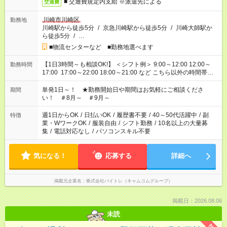
■ 交通費規定内支給 ※派遣先による
交通費
川崎市川崎区
勤務地
川崎駅から徒歩5分
/
京急川崎駅から徒歩5分
/
川崎大師駅か
ら徒歩5分
/
…
■物流センターなど ■勤務地選べます
【1日3時間～も相談OK!】 ＜シフト例＞ 9:00～12:00 12:00～
勤務時間
17:00 17:00～22:00 18:00～21:00 など こちら以外の時間帯も
お気軽にご相談ください！
単発1日～！ ★勤務開始日や期間はお気軽にご相談くださ
期間
い！ ＃8月～ ＃9月～
週1日からOK
/
日払いOK
/
履歴書不要
/
40～50代活躍中
/
副
特徴
業・WワークOK
/
服装自由
/
シフト勤務
/
10名以上の大量募
集
/
電話対応なし
/
パソコンスキル不要
気になる！
応募する
詳細へ
掲載元企業名
株式会社バイトレ（キャムコムグループ）
掲載日：2026.08.06
未読