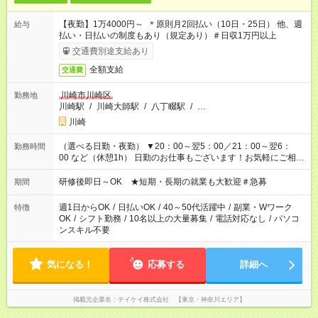
【夜勤】1万4000円～ ＊原則月2回払い（10日・25日） 他、週
給与
払い・日払いの制度もあり（規定あり）＃日収1万円以上
交通費別途支給あり
全額支給
交通費
川崎市川崎区
勤務地
川崎駅
/
川崎大師駅
/
八丁畷駅
/
…
川崎
（選べる日勤・夜勤） ▼20：00～翌5：00／21：00～翌6：
勤務時間
00 など（休憩1h） 日勤のお仕事もございます！お気軽にご相談
ください！
研修後即日～OK ★短期・長期の就業も大歓迎＃急募
期間
週1日からOK
/
日払いOK
/
40～50代活躍中
/
副業・Wワーク
特徴
OK
/
シフト勤務
/
10名以上の大量募集
/
電話対応なし
/
パソコ
ンスキル不要
気になる！
応募する
詳細へ
掲載元企業名
テイケイ株式会社 【東京・神奈川エリア】