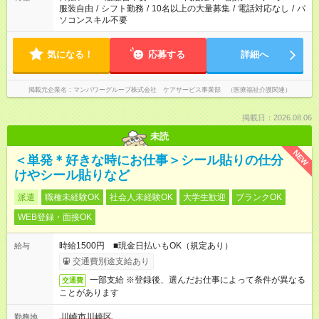
服装自由
/
シフト勤務
/
10名以上の大量募集
/
電話対応なし
/
パ
ソコンスキル不要
気になる！
応募する
詳細へ
掲載元企業名
マンパワーグループ株式会社 ケアサービス事業部 （医療福祉介護関連）
掲載日：2026.08.06
未読
NEW
＜単発＊好きな時にお仕事＞シール貼りの仕分
けやシール貼りなど
派遣
職種未経験OK
社会人未経験OK
大学生歓迎
ブランクOK
WEB登録・面接OK
時給1500円 ■現金日払いもOK（規定あり）
給与
交通費別途支給あり
一部支給 ※登録後、選んだお仕事によって条件が異なる
交通費
ことがあります
川崎市川崎区
勤務地