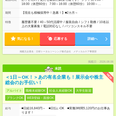
18:00（休憩60分） 7:00～16:00（休憩60分） 10:00～
19:00（休憩60分） ※Wワーク希望の方へ 今ご覧のお仕事で希
望する勤務時間と、もう1つのお仕事の勤務時間の合計が 週40
【現在も積極採用中！急募！】■2カ月～
期間
時間を超えなければOKです。
履歴書不要
/
40～50代活躍中
/
服装自由
/
シフト勤務
/
10名以
特徴
上の大量募集
/
電話対応なし
/
パソコンスキル不要
気になる！
応募する
詳細へ
掲載元企業名
日研トータルソーシング株式会社 メディカルケア事業部
掲載日：2026.08.06
未読
NEW
＜1日～OK！＞あの有名企業も！展示会や株主
総会のお手伝い！
アルバイト
職種未経験OK
社会人未経験OK
大学生歓迎
ブランクOK
WEB登録・面接OK
■日給16,840円～ ■日払いOK ■実働3時間5,120円のお仕事あ
給与
ります！