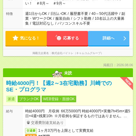
い！ ＃8月～ ＃9月～
週1日からOK
/
日払いOK
/
履歴書不要
/
40～50代活躍中
/
副
特徴
業・WワークOK
/
服装自由
/
シフト勤務
/
10名以上の大量募
集
/
電話対応なし
/
パソコンスキル不要
気になる！
応募する
詳細へ
掲載元企業名
株式会社バイトレ（キャムコムグループ）
掲載日：2026.08.06
未読
NEW
時給4000円！【週2～3在宅勤務】川崎での
SE・プログラマ
派遣
ブランクOK
WEB登録・面接OK
時給4000円 月収例 66万5000円 時給4000円×実働7h45m×週5
給与
日×4週+残業10h ※月収例を保証するものではありません。※給
与即受取りサービス利用可（利用条件有）
交通費別途支給あり
1ヶ月3万円を上限として実費支給
交通費