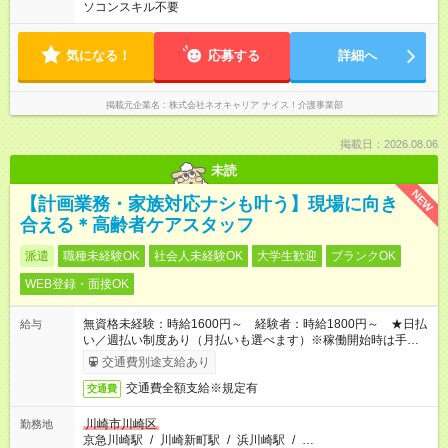
ソコンスキル不要
気になる！
応募する
詳細へ
掲載元企業名
株式会社ネオキャリア ナイス！介護事業部
掲載日：2026.08.06
未読
NEW
【計画業務・家族対応ナシも叶う】現場に向き
合える＊高齢者ケアスタッフ
派遣
職種未経験OK
社会人未経験OK
大学生歓迎
ブランクOK
WEB登録・面接OK
無資格未経験：時給1600円～ 経験者：時給1800円～ ★日払
給与
い／週払い制度あり（月払いも選べます）※稼働開始時は手続き
完了次第のお支払いとなります。
交通費別途支給あり
交通費全額支給※規定有
交通費
川崎市川崎区
勤務地
京急川崎駅
/
川崎新町駅
/
浜川崎駅
/
…