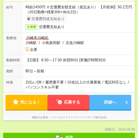
時給1450円 ※交通費全額支給（規定あり） 【月収例】30.2万円
給与
（20日勤務+残業30h+休出2日）
交通費別途支給あり
交通費支給あり
交通費
川崎市川崎区
勤務地
川崎駅
/
小島新田駅
/
京急川崎駅
企業
【日勤】 8:30～17:30 休憩90分 [実働]7時間30分
勤務時間
即日～長期
期間
日払いOK
/
履歴書不要
/
10名以上の大量募集
/
電話対応なし
/
特徴
パソコンスキル不要
気になる！
応募する
詳細へ
掲載元企業名
パーソルファクトリーパートナーズ株式会社
掲載日：2026.08.06
未読