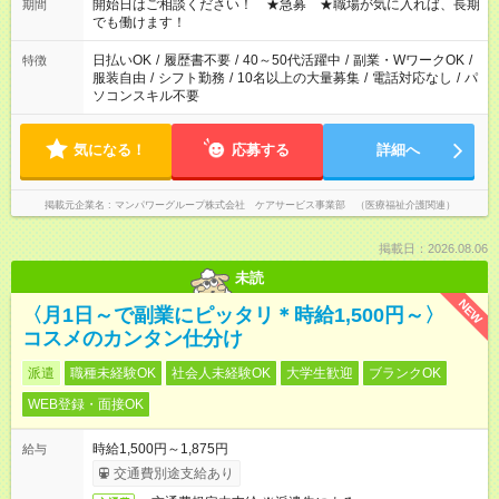
ん ※法令に基づき、週20時間以上勤務は社会保険への加入対象
開始日はご相談ください！ ★急募 ★職場が気に入れば、長期
期間
となります ※労働者派遣法（日雇い派遣の原則禁止）により、
でも働けます！
短時間・短期間の就業はご案内が難しい場合があります
日払いOK
/
履歴書不要
/
40～50代活躍中
/
副業・WワークOK
/
特徴
服装自由
/
シフト勤務
/
10名以上の大量募集
/
電話対応なし
/
パ
ソコンスキル不要
気になる！
応募する
詳細へ
掲載元企業名
マンパワーグループ株式会社 ケアサービス事業部 （医療福祉介護関連）
掲載日：2026.08.06
未読
NEW
〈月1日～で副業にピッタリ＊時給1,500円～〉
コスメのカンタン仕分け
派遣
職種未経験OK
社会人未経験OK
大学生歓迎
ブランクOK
WEB登録・面接OK
時給1,500円～1,875円
給与
交通費別途支給あり