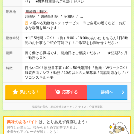
り） ■無料駐車場もご相談ください
川崎市川崎区
勤務地
川崎駅
/
川崎新町駅
/
昭和駅
/
…
＜選べる勤務地＞デイサービス ※ご自宅の近くなど、お好
きな場所を選べます！
★1日5時間～OK！ （例）9:00～18:00のあいだ もちろん1日8時
勤務時間
間のお仕事もご紹介可能です！ご希望をお聞かせください！★家
庭の都合でお休みが必要な場合も遠慮なくご相談ください。 ※
週最低15時間以上の勤務が必要です
長く働ける職場です。開始日はご相談ください！ ★短期2ヶ月
期間
～勤務もＯＫ
日払いOK
/
履歴書不要
/
40～50代活躍中
/
副業・WワークOK
/
特徴
服装自由
/
シフト勤務
/
10名以上の大量募集
/
電話対応なし
/
パ
ソコンスキル不要
気になる！
応募する
詳細へ
掲載元企業名
株式会社ネオキャリア ナイス！介護事業部
興味のあるバイト
は、とりあえず保存しよう♪
保存した求人は、後からまとめて応募できるよ。
企業からアプローチが届くことも！