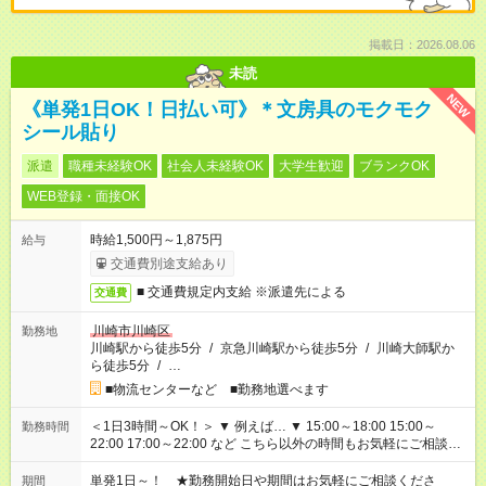
掲載日：2026.08.06
未読
NEW
《単発1日OK！日払い可》＊文房具のモクモク
シール貼り
派遣
職種未経験OK
社会人未経験OK
大学生歓迎
ブランクOK
WEB登録・面接OK
時給1,500円～1,875円
給与
交通費別途支給あり
■ 交通費規定内支給 ※派遣先による
交通費
川崎市川崎区
勤務地
川崎駅から徒歩5分
/
京急川崎駅から徒歩5分
/
川崎大師駅か
ら徒歩5分
/
…
■物流センターなど ■勤務地選べます
＜1日3時間～OK！＞ ▼ 例えば… ▼ 15:00～18:00 15:00～
勤務時間
22:00 17:00～22:00 など こちら以外の時間もお気軽にご相談く
ださい！
単発1日～！ ★勤務開始日や期間はお気軽にご相談くださ
期間