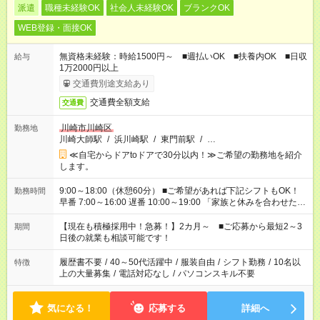
派遣
職種未経験OK
社会人未経験OK
ブランクOK
WEB登録・面接OK
無資格未経験：時給1500円～ ■週払いOK ■扶養内OK ■日収
給与
1万2000円以上
交通費別途支給あり
交通費全額支給
交通費
川崎市川崎区
勤務地
川崎大師駅
/
浜川崎駅
/
東門前駅
/
…
≪自宅からドアtoドアで30分以内！≫ご希望の勤務地を紹介
します。
9:00～18:00（休憩60分） ■ご希望があれば下記シフトもOK！
勤務時間
早番 7:00～16:00 遅番 10:00～19:00 「家族と休みを合わせた
い」 「余裕を持って夕飯の準備がしたい」 「できれば残業はし
たくない」 など、ご希望を教えてくださいね。 ※Wワーク希望
【現在も積極採用中！急募！】2カ月～ ■ご応募から最短2～3
期間
の方へ 今ご覧のお仕事で希望する勤務時間と、もう1つのお仕事
日後の就業も相談可能です！
の勤務時間。 合計で週40時間を超える場合は応募できません。
履歴書不要
/
40～50代活躍中
/
服装自由
/
シフト勤務
/
10名以
特徴
上の大量募集
/
電話対応なし
/
パソコンスキル不要
気になる！
応募する
詳細へ