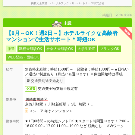
掲載元企業名
パーソルファクトリーパートナーズ株式会社
掲載日：2026.08.06
未読
NEW
【8月～OK！週2日～】ホテルライクな高齢者
マンションで生活サポート＊時短OK
派遣
職種未経験OK
社会人未経験OK
大学生歓迎
ブランクOK
WEB登録・面接OK
無資格未経験：時給1600円～ 経験者：時給1800円～★日払い
給与
／週払い制度あり（月払いも選べます）※稼働開始時は手続き完
了次第のお支払いとなります。
交通費別途支給あり
交通費全額支給※規定有
交通費
川崎市川崎区
勤務地
京急川崎駅
/
川崎新町駅
/
浜川崎駅
/
…
＜シニア向けマンション＞
★1日6時間～の時短シフトOK ★スタート時間選べます！ 7:00～
勤務時間
16:00 9:00～17:00 11:00～19:00 など 残業なし！ ※Wワークの
場合、他のお仕事と合わせ週40時間超の就業はご案内できませ