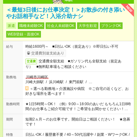
NEW
＜最短3日後にお仕事決定！＞お散歩の付き添い
やお話相手など！入浴介助ナシ
派遣
職種未経験OK
社会人未経験OK
大学生歓迎
ブランクOK
WEB登録・面接OK
時給1600円～ ■日払いOK（規定あり）※即日払い不可
給与
交通費別途支給あり
交通費全額支給 ■ガソリン代も全額支給（規定あ
交通費
り） ■無料駐車場もご相談ください
川崎市川崎区
勤務地
川崎大師駅
/
浜川崎駅
/
東門前駅
/
…
＜選べる勤務地＞介護施設や病院 ※ご自宅の近くなど、お
好きな場所を選べます！
★1日5時間～OK！ （例）9:00～18:00のあいだ もちろん1日8時
勤務時間
間のお仕事もご紹介可能です！ご希望をお聞かせください！★家
庭の都合でお休みが必要な場合も遠慮なくご相談ください。 ※
週最低15時間以上の勤務が必要です
短期2ヵ月～のお仕事です。開始日はご相談ください！ ★急募
期間
です！
日払いOK
/
履歴書不要
/
40～50代活躍中
/
副業・WワークOK
/
特徴