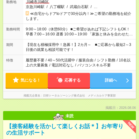
川崎市川崎区
勤務地
京急川崎駅
/
八丁畷駅
/
武蔵白石駅
/
…
≪自宅からドアtoドアで30分以内！≫ご希望の勤務地を紹介
します。
9:00～18:00（休憩60分） ■ご希望があれば下記シフトもOK！
勤務時間
早番 7:00～16:00 遅番 10:00～19:00 「家族と休みを合わせた
い」 「余裕を持って夕飯の準備がしたい」 「できれば残業はし
たくない」 など、ご希望を教えてくださいね。 ※Wワーク希望
【現在も積極採用中！急募！】2カ月～ ■ご応募から最短2～3
期間
の方へ 今ご覧のお仕事で希望する勤務時間と、もう1つのお仕事
日後の就業も相談可能です！
の勤務時間。 合計で週40時間を超える場合は応募できません。
履歴書不要
/
40～50代活躍中
/
服装自由
/
シフト勤務
/
10名以
特徴
上の大量募集
/
電話対応なし
/
パソコンスキル不要
気になる！
応募する
詳細へ
掲載元企業名
日研トータルソーシング株式会社 メディカルケア事業部
掲載日：2026.08.06
未読
NEW
【接客経験を活かして楽しくお話＊】お年寄り
の生活サポート