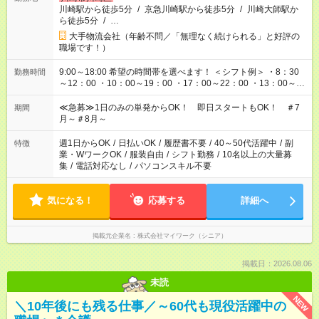
川崎駅から徒歩5分
/
京急川崎駅から徒歩5分
/
川崎大師駅か
ら徒歩5分
/
…
大手物流会社（年齢不問／「無理なく続けられる」と好評の
職場です！）
9:00～18:00 希望の時間帯を選べます！ ＜シフト例＞ ・8：30
勤務時間
～12：00 ・10：00～19：00 ・17：00～22：00 ・13：00～
22：00 ・22：00～翌6：00 など
≪急募≫1日のみの単発からOK！ 即日スタートもOK！ ＃7
期間
月～＃8月～
週1日からOK
/
日払いOK
/
履歴書不要
/
40～50代活躍中
/
副
特徴
業・WワークOK
/
服装自由
/
シフト勤務
/
10名以上の大量募
集
/
電話対応なし
/
パソコンスキル不要
気になる！
応募する
詳細へ
掲載元企業名
株式会社マイワーク（シニア）
掲載日：2026.08.06
未読
NEW
＼10年後にも残る仕事／～60代も現役活躍中の