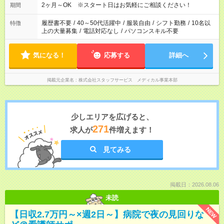
2ヶ月～OK ※スタート日はお気軽にご相談ください！
期間
履歴書不要
/
40～50代活躍中
/
服装自由
/
シフト勤務
/
10名以
特徴
上の大量募集
/
電話対応なし
/
パソコンスキル不要
気になる！
応募する
詳細へ
掲載元企業名
株式会社スタッフサービス メディカル事業本部
少しエリアを広げると、
271
求人が
件増えます！
見てみる
掲載日：2026.08.06
未読
NEW
【日収2.7万円～×週2日～】病院で夜の見回りな