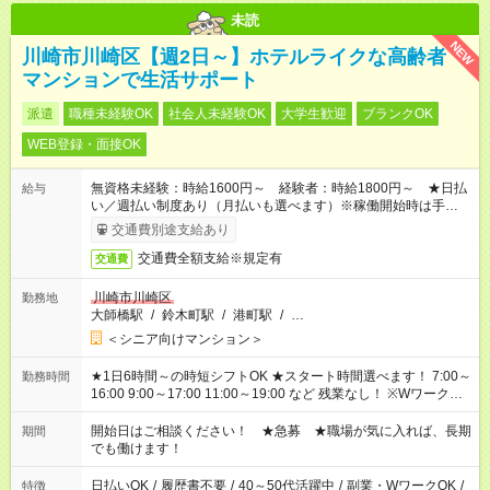
未読
NEW
川崎市川崎区【週2日～】ホテルライクな高齢者
マンションで生活サポート
派遣
職種未経験OK
社会人未経験OK
大学生歓迎
ブランクOK
WEB登録・面接OK
無資格未経験：時給1600円～ 経験者：時給1800円～ ★日払
給与
い／週払い制度あり（月払いも選べます）※稼働開始時は手続き
完了次第のお支払いとなります。
交通費別途支給あり
交通費全額支給※規定有
交通費
川崎市川崎区
勤務地
大師橋駅
/
鈴木町駅
/
港町駅
/
…
＜シニア向けマンション＞
★1日6時間～の時短シフトOK ★スタート時間選べます！ 7:00～
勤務時間
16:00 9:00～17:00 11:00～19:00 など 残業なし！ ※Wワークの
場合、他のお仕事と合わせ週40時間超の就業はご案内できませ
ん ※法令に基づき、週20時間以上勤務は社会保険への加入対象
開始日はご相談ください！ ★急募 ★職場が気に入れば、長期
期間
となります ※労働者派遣法（日雇い派遣の原則禁止）により、
でも働けます！
短時間・短期間の就業はご案内が難しい場合があります
日払いOK
/
履歴書不要
/
40～50代活躍中
/
副業・WワークOK
/
特徴