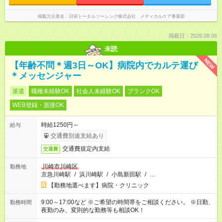
掲載元企業名
日研トータルソーシング株式会社 メディカルケア事業部
掲載日：2026.08.06
未読
NEW
【年齢不問＊週3日～OK】病院内でカルテ運び
＊メッセンジャー
派遣
職種未経験OK
社会人未経験OK
ブランクOK
WEB登録・面接OK
時給1250円～
給与
交通費別途支給あり
交通費規定内支給
交通費
川崎市川崎区
勤務地
京急川崎駅
/
浜川崎駅
/
小島新田駅
/
…
【勤務地選べます】病院・クリニック
9:00～17:00など ※ご希望の時間帯をご相談ください。 ※日勤、
勤務時間
夜勤のみ、変則的な勤務等も相談OK！