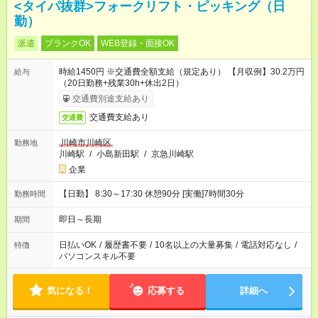
<タイパ抜群>フォークリフト・ピッキング（日
勤）
派遣
ブランクOK
WEB登録・面接OK
時給1450円 ※交通費全額支給（規定あり） 【月収例】30.2万円
給与
（20日勤務+残業30h+休出2日）
交通費別途支給あり
交通費支給あり
交通費
川崎市川崎区
勤務地
川崎駅
/
小島新田駅
/
京急川崎駅
企業
【日勤】 8:30～17:30 休憩90分 [実働]7時間30分
勤務時間
即日～長期
期間
日払いOK
/
履歴書不要
/
10名以上の大量募集
/
電話対応なし
/
特徴
パソコンスキル不要
気になる！
応募する
詳細へ