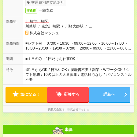
交通費別途支給あり
一部支給
交通費
川崎市川崎区
勤務地
川崎駅
/
京急川崎駅
/
川崎大師駅
/
…
株式会社マッシュ
■シフト例 ・07:00～19:30 ・09:00～12:00 ・10:00～17:00 ・
勤務時間
18:00～23:00 ・19:00～07:00 ・20:00～09:00 ・22:00～06:00
etc ★最短で3時間で5,120円のお仕事から 15時間で2万円近く稼
げるお仕事も！ ご希望のお時間に合わせてご紹介！ ※シフトは
■１日のみ・1回だけお仕事OK！
期間
現場によって異なります。 ※勿論、休憩時間はあるのでご安心
ください！
週1日からOK
/
日払いOK
/
履歴書不要
/
副業・WワークOK
/
シ
特徴
フト勤務
/
10名以上の大量募集
/
電話対応なし
/
パソコンスキル
不要
気になる！
応募する
詳細へ
掲載元企業名
株式会社マッシュ
未読