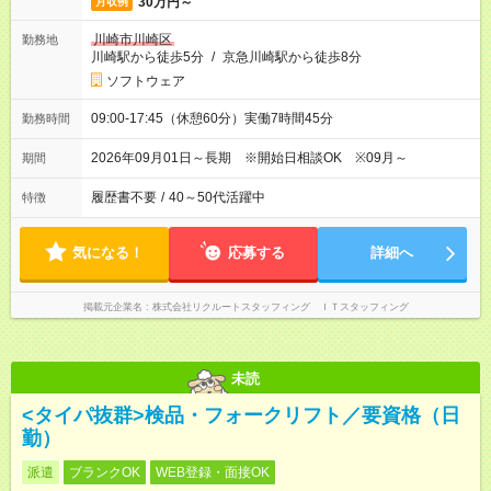
30万円～
月収例
川崎市川崎区
勤務地
川崎駅から徒歩5分
/
京急川崎駅から徒歩8分
ソフトウェア
09:00-17:45（休憩60分）実働7時間45分
勤務時間
2026年09月01日～長期 ※開始日相談OK ※09月～
期間
履歴書不要
/
40～50代活躍中
特徴
気になる！
応募する
詳細へ
掲載元企業名
株式会社リクルートスタッフィング ＩＴスタッフィング
未読
<タイパ抜群>検品・フォークリフト／要資格（日
勤）
派遣
ブランクOK
WEB登録・面接OK