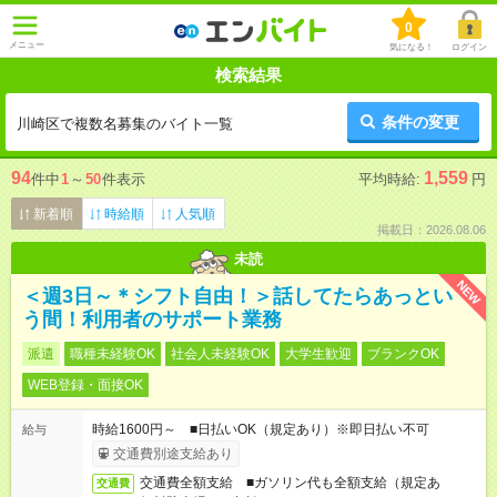
0
メニュー
気になる！
ログイン
検索結果
条件の変更
川崎区で複数名募集のバイト一覧
94
1,559
件中
1
～
50
件表示
平均時給:
円
新着順
時給順
人気順
掲載日：2026.08.06
未読
NEW
＜週3日～＊シフト自由！＞話してたらあっとい
う間！利用者のサポート業務
派遣
職種未経験OK
社会人未経験OK
大学生歓迎
ブランクOK
WEB登録・面接OK
時給1600円～ ■日払いOK（規定あり）※即日払い不可
給与
交通費別途支給あり
交通費全額支給 ■ガソリン代も全額支給（規定あ
交通費