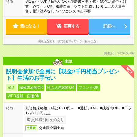
週1日からOK
/
日払いOK
/
履歴書不要
/
40～50代活躍中
/
副
特徴
業・WワークOK
/
服装自由
/
シフト勤務
/
10名以上の大量募
集
/
電話対応なし
/
パソコンスキル不要
気になる！
応募する
詳細へ
掲載元企業名
株式会社マイワーク（採用担当）
掲載日：2026.08.06
未読
NEW
説明会参加で全員に【現金2千円相当プレゼン
ト】生活のお手伝い
派遣
職種未経験OK
社会人未経験OK
ブランクOK
WEB登録・面接OK
無資格未経験：時給1500円～ ■週払いOK ■扶養内OK ■日収
給与
1万2000円以上
交通費別途支給あり
交通費全額支給
交通費