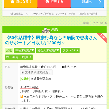
気になる！
応募する
詳細へ
掲載元企業名
マンパワーグループ株式会社 ケアサービス事業部 （医療福祉介護関連）
掲載日：2026.08.06
未読
NEW
《50代活躍中》医療行為なし＊病院で患者さん
のサポート／日収1万1200円～
派遣
職種未経験OK
社会人未経験OK
ブランクOK
WEB登録・面接OK
無資格未経験：時給1400円～ ■週払いOK
給与
交通費別途支給あり
交通費全額支給
交通費
川崎市川崎区
勤務地
川崎駅
/
川崎新町駅
/
昭和駅
/
…
≪自宅からドアtoドアで30分以内！≫ご希望の勤務地を紹介
します。
お子さんの予定にも柔軟に調整可能です。 シフト例 9:00～
勤務時間