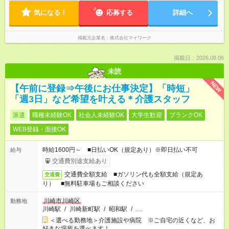
気になる！
応募する
詳細へ
掲載元企業名
株式会社マイワーク
掲載日：2026.08.06
未読
NEW
【午前に登録⇒午後にお仕事決定】「時短」
「週3日」など希望を叶える＊介護スタッフ
派遣
職種未経験OK
社会人未経験OK
大学生歓迎
ブランクOK
WEB登録・面接OK
時給1600円～ ■日払いOK（規定あり）※即日払い不可
給与
交通費別途支給あり
交通費全額支給 ■ガソリン代も全額支給（規定あ
交通費
り） ■無料駐車場もご相談ください
川崎市川崎区
勤務地
川崎駅
/
川崎新町駅
/
昭和駅
/
…
＜選べる勤務地＞介護施設や病院 ※ご自宅の近くなど、お
好きな場所を選べます！