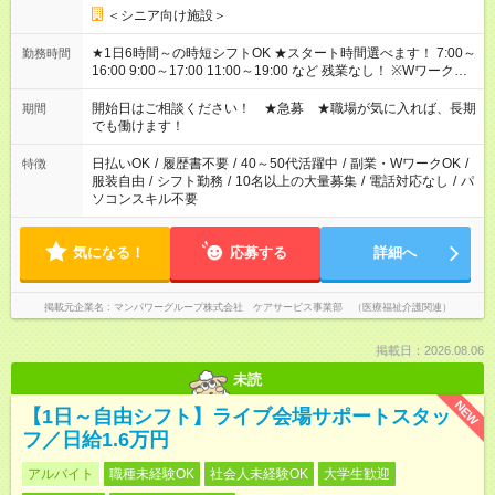
＜シニア向け施設＞
★1日6時間～の時短シフトOK ★スタート時間選べます！ 7:00～
勤務時間
16:00 9:00～17:00 11:00～19:00 など 残業なし！ ※Wワークの
場合、他のお仕事と合わせ週40時間超の就業はご案内できませ
ん ※法令に基づき、週20時間以上勤務は社会保険への加入対象
開始日はご相談ください！ ★急募 ★職場が気に入れば、長期
期間
となります ※労働者派遣法（日雇い派遣の原則禁止）により、
でも働けます！
短時間・短期間の就業はご案内が難しい場合があります
日払いOK
/
履歴書不要
/
40～50代活躍中
/
副業・WワークOK
/
特徴
服装自由
/
シフト勤務
/
10名以上の大量募集
/
電話対応なし
/
パ
ソコンスキル不要
気になる！
応募する
詳細へ
掲載元企業名
マンパワーグループ株式会社 ケアサービス事業部 （医療福祉介護関連）
掲載日：2026.08.06
未読
NEW
【1日～自由シフト】ライブ会場サポートスタッ
フ／日給1.6万円
アルバイト
職種未経験OK
社会人未経験OK
大学生歓迎