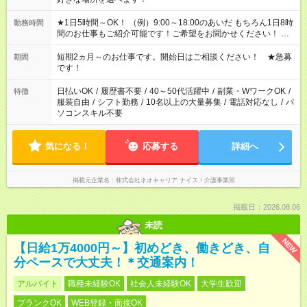
★1日5時間～OK！ （例）9:00～18:00のあいだ もちろん1日8時
勤務時間
間のお仕事もご紹介可能です！ご希望をお聞かせください！ ※
週最低15時間以上の勤務が必要です
短期2ヵ月～のお仕事です。開始日はご相談ください！ ★急募
期間
です！
日払いOK
/
履歴書不要
/
40～50代活躍中
/
副業・WワークOK
/
特徴
服装自由
/
シフト勤務
/
10名以上の大量募集
/
電話対応なし
/
パ
ソコンスキル不要
気になる！
応募する
詳細へ
掲載元企業名
株式会社ネオキャリア ナイス！介護事業部
掲載日：2026.08.06
未読
NEW
【日給1万4000円～】初めどき、働きどき、自
分ペースで大丈夫！＊交通案内！
アルバイト
職種未経験OK
社会人未経験OK
大学生歓迎
ブランクOK
WEB登録・面接OK