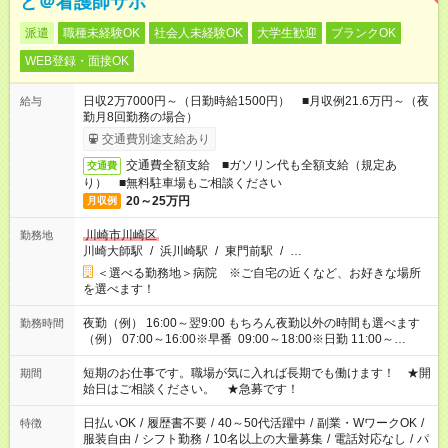
ど＠看護師サポ
派遣
職種未経験OK
社会人未経験OK
大学生歓迎
ブランクOK
WEB登録・面接OK
日収2万7000円～（日勤時給1500円） ■月収例21.6万円～（夜
給与
勤月8回勤務の場合）
交通費別途支給あり
交通費全額支給 ■ガソリン代も全額支給（規定あ
交通費
り） ■無料駐車場もご相談ください
20～25万円
月収例
川崎市川崎区
勤務地
川崎大師駅
/
浜川崎駅
/
東門前駅
/
…
＜選べる勤務地＞病院 ※ご自宅の近くなど、お好きな場所
を選べます！
夜勤（例） 16:00～翌9:00 もちろん夜勤以外の時間も選べます
勤務時間
（例） 07:00～16:00※早番 09:00～18:00※日勤 11:00～
20:00※遅番 ※時間は、固定・選べる施設もあるので、ご希望が
あれば調整できます！ ※シフト制。勤務地により実働時間が異
短期のお仕事です。職場が気に入れば長期でも働けます！ ★開
期間
なります。★家庭の都合でお休みが必要な場合も遠慮なくご相談
始日はご相談ください。 ★急募です！
ください。
日払いOK
/
履歴書不要
/
40～50代活躍中
/
副業・WワークOK
/
特徴
服装自由
/
シフト勤務
/
10名以上の大量募集
/
電話対応なし
/
パ