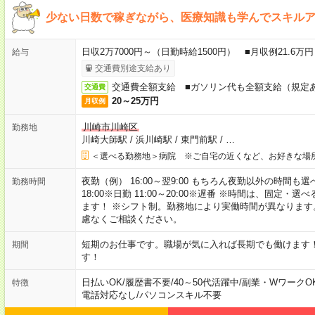
少ない日数で稼ぎながら、医療知識も学んでスキル
日収2万7000円～（日勤時給1500円） ■月収例21.6
給与
交通費別途支給あり
交通費全額支給 ■ガソリン代も全額支給（規定
交通費
20～25万円
月収例
川崎市川崎区
勤務地
川崎大師駅
/
浜川崎駅
/
東門前駅
/
…
＜選べる勤務地＞病院 ※ご自宅の近くなど、お好きな場
夜勤（例） 16:00～翌9:00 もちろん夜勤以外の時間も選べます
勤務時間
18:00※日勤 11:00～20:00※遅番 ※時間は、固
ます！ ※シフト制。勤務地により実働時間が異なりま
慮なくご相談ください。
短期のお仕事です。職場が気に入れば長期でも働けます
期間
す！
日払いOK
/
履歴書不要
/
40～50代活躍中
/
副業・WワークO
特徴
電話対応なし
/
パソコンスキル不要