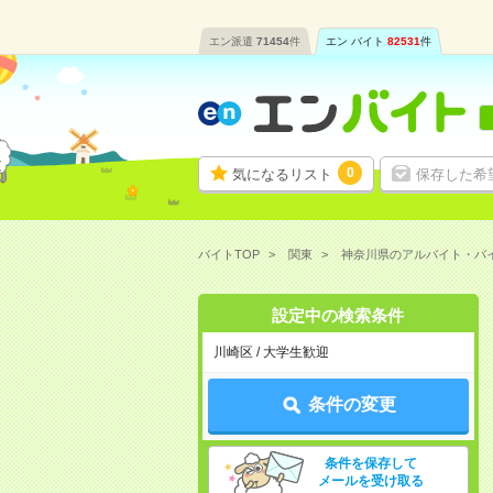
エン派遣
71454
件
エン バイト
82531
件
0
気になるリスト
保存した希
バイトTOP
関東
神奈川県のアルバイト・バ
設定中の検索条件
川崎区 / 大学生歓迎
条件の変更
条件を保存して
メールを受け取る