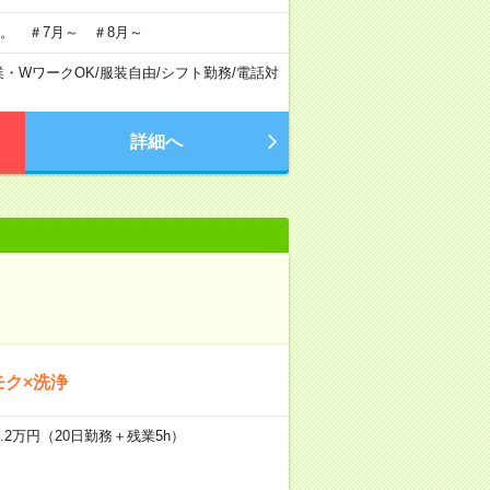
。 ＃7月～ ＃8月～
業・WワークOK
/
服装自由
/
シフト勤務
/
電話対
詳細へ
モク×洗浄
.2万円（20日勤務＋残業5h）