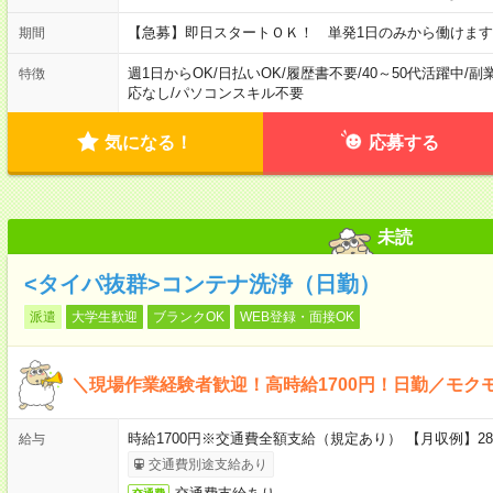
【急募】即日スタートＯＫ！ 単発1日のみから働けます
期間
週1日からOK
/
日払いOK
/
履歴書不要
/
40～50代活躍中
/
副
特徴
応なし
/
パソコンスキル不要
気になる！
応募する
未読
<タイパ抜群>コンテナ洗浄（日勤）
派遣
大学生歓迎
ブランクOK
WEB登録・面接OK
＼現場作業経験者歓迎！高時給1700円！日勤／モク
時給1700円※交通費全額支給（規定あり） 【月収例】28
給与
交通費別途支給あり