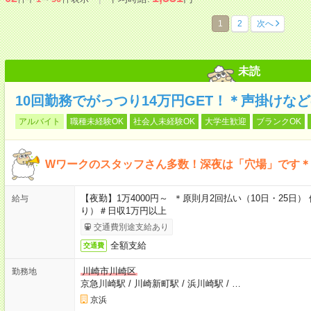
1
2
次へ
未読
10回勤務でがっつり14万円GET！＊声掛けな
アルバイト
職種未経験OK
社会人未経験OK
大学生歓迎
ブランクOK
Wワークのスタッフさん多数！深夜は「穴場」です＊
【夜勤】1万4000円～ ＊原則月2回払い（10日・25
給与
り）＃日収1万円以上
交通費別途支給あり
全額支給
交通費
川崎市川崎区
勤務地
京急川崎駅
/
川崎新町駅
/
浜川崎駅
/
…
京浜