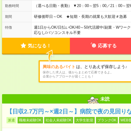
（選べる日勤・夜勤） ▼20：00～翌5：00／21：00～翌6
勤務時間
研修後即日～OK ★短期・長期の就業も大歓迎＃急募
期間
週1日からOK
/
日払いOK
/
40～50代活躍中
/
副業・Wワーク
特徴
応なし
/
パソコンスキル不要
気になる！
応募する
興味のあるバイト
は、とりあえず保存しよう♪
保存した求人は、後からまとめて応募できるよ。
企業からアプローチが届くことも！
未読
【日収2.7万円～×週2日～】病院で夜の見回り
派遣
職種未経験OK
社会人未経験OK
大学生歓迎
ブランクOK
WEB