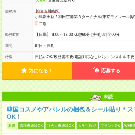
交通費支給あり
交通費
川崎市川崎区
勤務地
小島新田駅
/
羽田空港第３ターミナル(東京モノレール)駅
工場
【日勤】 8:00～17:00 休憩60分 [実働]8時間00分
勤務時間
即日～長期
期間
日払いOK
/
履歴書不要
/
電話対応なし
/
パソコンスキル不要
特徴
気になる！
応募する
未読
韓国コスメやアパレルの梱包＆シール貼り＊ス
OK！
派遣
職種未経験OK
社会人未経験OK
大学生歓迎
ブランクOK
WEB