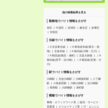
他の検索結果を見る
勤務地でバイト情報をさがす
幸区
中原区
高津区
麻生区
多摩区
宮前区
沿線でバイト情報をさがす
ＪＲ京浜東北線
ＪＲ東海道本線(東京－熱
海)
京急本線
ＪＲ南武線(川崎－立川)
ＪＲ鶴見線(鶴見－扇町)
京急大師線
ＪＲ
南武線(尻手－浜川崎)
ＪＲ鶴見線(安善－大
川)
駅でバイト情報をさがす
川崎駅
京急川崎駅
川崎新町駅
八丁畷
駅
小島新田駅
川崎大師駅
浜川崎駅
昭和駅
大師橋駅
港町駅
職種でバイト情報をさがす
事務・オフィスワーク系
販売・サービス・
営業系
クリエイティブ系
IT・エンジニ