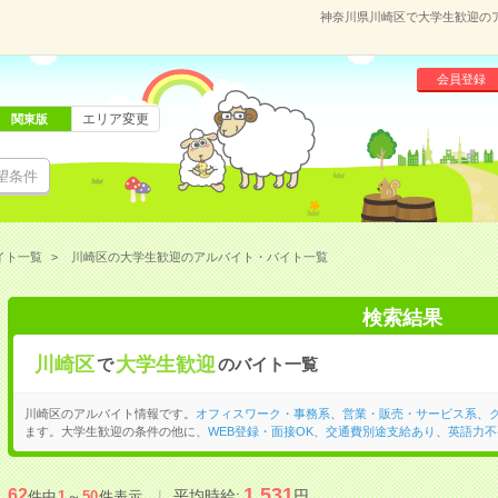
神奈川県川崎区で大学生歓迎の
会員登録
エリア変更
関東版
望条件
イト一覧
川崎区の大学生歓迎のアルバイト・バイト一覧
検索結果
川崎区
大学生歓迎
で
のバイト一覧
川崎区のアルバイト情報です。
オフィスワーク・事務系
、
営業・販売・サービス系
、
ます。大学生歓迎の条件の他に、
WEB登録・面接OK
、
交通費別途支給あり
、
英語力不
1,531
62
平均時給:
円
件中
1
～
50
件表示