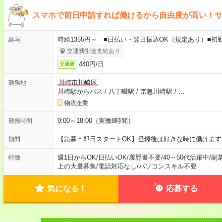
スマホで前日申請すれば働けるから自由度が高い！
時給1355円～ ■日払い・翌日振込OK（規定あり）■初
給与
交通費別途支給あり
440円/日
交通費
川崎市川崎区
勤務地
川崎駅からバス
/
八丁畷駅
/
京急川崎駅
/
…
物流企業
9:00～18:00（実働8時間）
勤務時間
【急募＊即日スタートOK】登録後は好きな時に働けま
期間
週1日からOK
/
日払いOK
/
履歴書不要
/
40～50代活躍中
/
副
特徴
上の大量募集
/
電話対応なし
/
パソコンスキル不要
気になる！
応募する