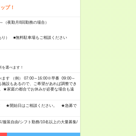
アップ！
万円～（夜勤月8回勤務の場合）
あり） ■無料駐車場もご相談ください
所を選べます！
 （例） 07:00～16:00※早番 09:00～
定・選べる施設もあるので、ご希望があれば調整でき
す。★家庭の都合でお休みが必要な場合も遠
！ ★開始日はご相談ください。 ★急募で
K
/
服装自由
/
シフト勤務
/
10名以上の大量募集
/