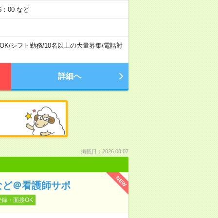
：00 など
OK
/
シフト勤務
/
10名以上の大量募集
/
電話対
詳細へ
掲載日：2026.08.07
NEW
など＠看護師サポ
登録・面接OK