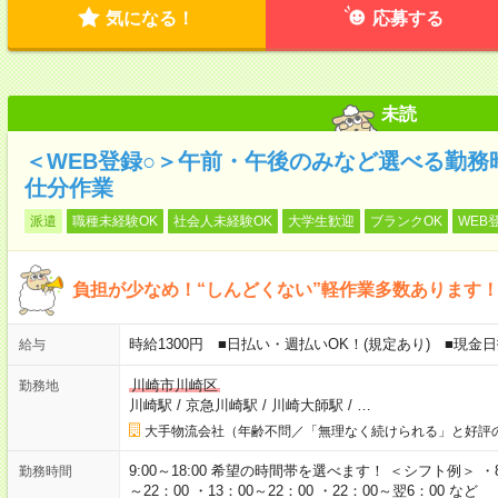
気になる！
応募する
未読
＜WEB登録○＞午前・午後のみなど選べる勤務
仕分作業
派遣
職種未経験OK
社会人未経験OK
大学生歓迎
ブランクOK
WEB
負担が少なめ！“しんどくない”軽作業多数あります
時給1300円 ■日払い・週払いOK！(規定あり) ■現
給与
川崎市川崎区
勤務地
川崎駅
/
京急川崎駅
/
川崎大師駅
/
…
大手物流会社（年齢不問／「無理なく続けられる」と好評
9:00～18:00 希望の時間帯を選べます！ ＜シフト例＞ ・8：3
勤務時間
～22：00 ・13：00～22：00 ・22：00～翌6：00 など