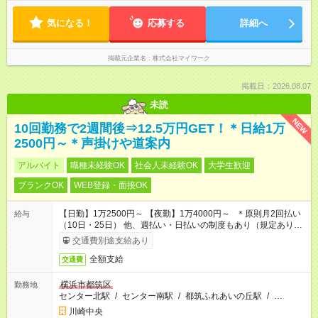
気になる！
応募する
詳細へ
掲載元企業名
株式会社マイワーク
掲載日：2026.08.07
未読
NEW
10回勤務で2週間後⇒12.5万円GET！＊日給1万
2500円～＊声掛けや道案内
アルバイト
職種未経験OK
社会人未経験OK
大学生歓迎
ブランクOK
WEB登録・面接OK
【日勤】1万2500円～ 【夜勤】1万4000円～ ＊原則月2回払い
給与
（10日・25日） 他、週払い・日払いの制度もあり（規定あり）
＃日収1万円以上
交通費別途支給あり
全額支給
交通費
横浜市都筑区
勤務地
センター北駅
/
センター南駅
/
都筑ふれあいの丘駅
/
…
川崎中央