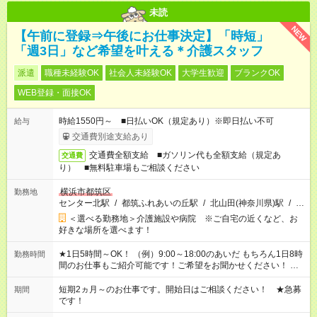
未読
NEW
【午前に登録⇒午後にお仕事決定】「時短」
「週3日」など希望を叶える＊介護スタッフ
派遣
職種未経験OK
社会人未経験OK
大学生歓迎
ブランクOK
WEB登録・面接OK
時給1550円～ ■日払いOK（規定あり）※即日払い不可
給与
交通費別途支給あり
交通費全額支給 ■ガソリン代も全額支給（規定あ
交通費
り） ■無料駐車場もご相談ください
横浜市都筑区
勤務地
センター北駅
/
都筑ふれあいの丘駅
/
北山田(神奈川県)駅
/
…
＜選べる勤務地＞介護施設や病院 ※ご自宅の近くなど、お
好きな場所を選べます！
★1日5時間～OK！ （例）9:00～18:00のあいだ もちろん1日8時
勤務時間
間のお仕事もご紹介可能です！ご希望をお聞かせください！ ※
週最低15時間以上の勤務が必要です
短期2ヵ月～のお仕事です。開始日はご相談ください！ ★急募
期間
です！