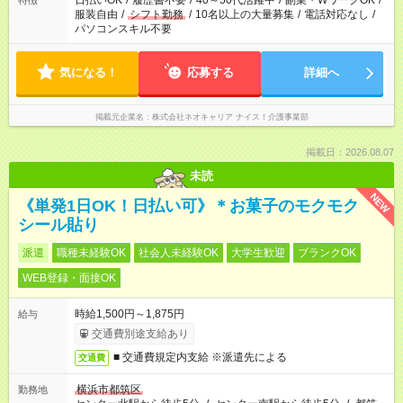
日払いOK
/
履歴書不要
/
40～50代活躍中
/
副業・WワークOK
/
特徴
服装自由
/
シフト勤務
/
10名以上の大量募集
/
電話対応なし
/
パソコンスキル不要
気になる！
応募する
詳細へ
掲載元企業名
株式会社ネオキャリア ナイス！介護事業部
掲載日：2026.08.07
未読
NEW
《単発1日OK！日払い可》＊お菓子のモクモク
シール貼り
派遣
職種未経験OK
社会人未経験OK
大学生歓迎
ブランクOK
WEB登録・面接OK
時給1,500円～1,875円
給与
交通費別途支給あり
■ 交通費規定内支給 ※派遣先による
交通費
横浜市都筑区
勤務地