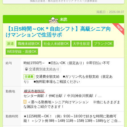
掲載元企業名
株式会社ネオキャリア ナイス！介護事業部
掲載日：2026.08.07
未読
NEW
【1日5時間～OK＊自由シフト】高級シニア向
けマンションで生活サポ
派遣
職種未経験OK
社会人未経験OK
大学生歓迎
ブランクOK
WEB登録・面接OK
時給1550円～ ■日払いOK（規定あり）※即日払い不可
給与
交通費別途支給あり
交通費全額支給 ■ガソリン代も全額支給（規定あ
交通費
り） ■無料駐車場もご相談ください
横浜市都筑区
勤務地
センター南駅
/
仲町台駅
/
中川(神奈川県)駅
/
…
＜選べる勤務地＞シニア向けマンション ※他にもさまざま
な施設をご紹介できます！
★1日5時間～OK！ （例）9:00～18:00で好きな時間に勤務可
勤務時間
能！ ＞シフト例 9時～14時 11時～15時 13時～18時など ご自身
のご都合に合わせて勤務時間をご相談ください！ ★家庭の都合