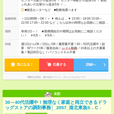
センター北駅から徒歩5分
/
センター南駅から徒歩5分
/
都筑
ふれあいの丘駅から徒歩5分
/
…
■物流センターなど ■勤務地選べます
＜1日3時間～OK！＞ ▼ 例えば… ▼ 15:00～18:00 15:00～
勤務時間
22:00 17:00～22:00 など こちら以外の時間もお気軽にご相談く
ださい！
単発1日～！ ★勤務開始日や期間はお気軽にご相談くださ
期間
い！ ＃8月～ ＃9月～
週1日からOK
/
日払いOK
/
履歴書不要
/
40～50代活躍中
/
副
特徴
業・WワークOK
/
服装自由
/
シフト勤務
/
10名以上の大量募
集
/
電話対応なし
/
パソコンスキル不要
気になる！
応募する
詳細へ
掲載元企業名
株式会社バイトレ（キャムコムグループ）
未読
30～40代活躍中！無理なく家庭と両立できるドラ
ッグストアの調剤事務│_2057_港北東急S．C．