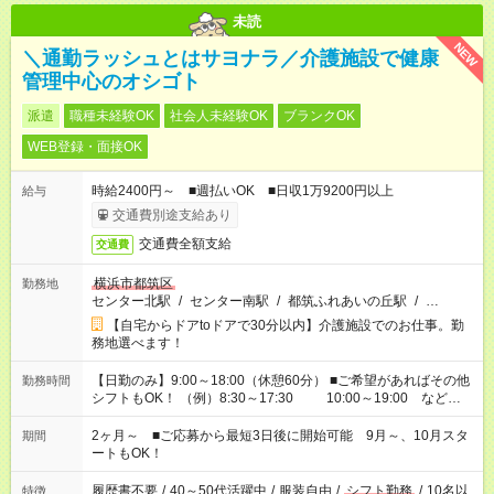
未読
NEW
＼通勤ラッシュとはサヨナラ／介護施設で健康
管理中心のオシゴト
派遣
職種未経験OK
社会人未経験OK
ブランクOK
WEB登録・面接OK
時給2400円～ ■週払いOK ■日収1万9200円以上
給与
交通費別途支給あり
交通費全額支給
交通費
横浜市都筑区
勤務地
センター北駅
/
センター南駅
/
都筑ふれあいの丘駅
/
…
【自宅からドアtoドアで30分以内】介護施設でのお仕事。勤
務地選べます！
【日勤のみ】9:00～18:00（休憩60分） ■ご希望があればその他
勤務時間
シフトもOK！ （例）8:30～17:30 10:00～19:00 など
「家族とお休みを合わせたい」 「余裕を持って夕飯の準備がし
たい」 「できれば残業はしたくない」 など、ご希望があれば教
2ヶ月～ ■ご応募から最短3日後に開始可能 9月～、10月スタ
期間
えてくださいね。 ※Wワーク希望の方へ 今ご覧のお仕事で希望
ートもOK！
する勤務時間と、もう1つのお仕事の勤務時間。 合計で週40時
間を超える場合は応募できません
履歴書不要
/
40～50代活躍中
/
服装自由
/
シフト勤務
/
10名以
特徴