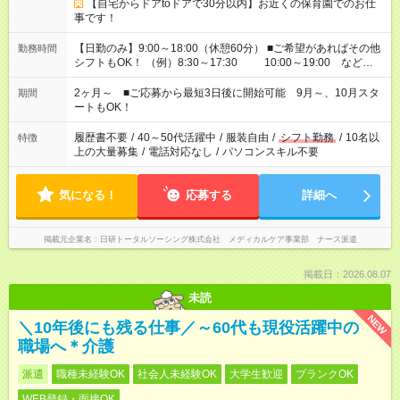
【自宅からドアtoドアで30分以内】お近くの保育園でのお仕
事です！
【日勤のみ】9:00～18:00（休憩60分） ■ご希望があればその他
勤務時間
シフトもOK！ （例）8:30～17:30 10:00～19:00 など
「家族とお休みを合わせたい」 「余裕を持って夕飯の準備がし
たい」 「できれば残業はしたくない」 など、ご希望があれば教
2ヶ月～ ■ご応募から最短3日後に開始可能 9月～、10月スタ
期間
えてくださいね。 ※Wワーク希望の方へ 今ご覧のお仕事で希望
ートもOK！
する勤務時間と、もう1つのお仕事の勤務時間。 合計で週40時
間を超える場合は応募できません
履歴書不要
/
40～50代活躍中
/
服装自由
/
シフト勤務
/
10名以
特徴
上の大量募集
/
電話対応なし
/
パソコンスキル不要
気になる！
応募する
詳細へ
掲載元企業名
日研トータルソーシング株式会社 メディカルケア事業部 ナース派遣
掲載日：2026.08.07
未読
NEW
＼10年後にも残る仕事／～60代も現役活躍中の
職場へ＊介護
派遣
職種未経験OK
社会人未経験OK
大学生歓迎
ブランクOK
WEB登録・面接OK