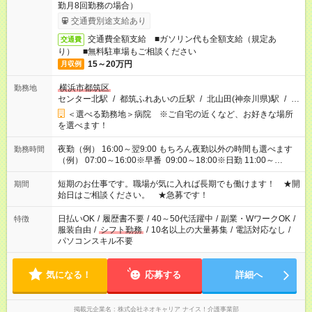
勤月8回勤務の場合）
交通費別途支給あり
交通費全額支給 ■ガソリン代も全額支給（規定あ
交通費
り） ■無料駐車場もご相談ください
15～20万円
月収例
横浜市都筑区
勤務地
センター北駅
/
都筑ふれあいの丘駅
/
北山田(神奈川県)駅
/
…
＜選べる勤務地＞病院 ※ご自宅の近くなど、お好きな場所
を選べます！
夜勤（例） 16:00～翌9:00 もちろん夜勤以外の時間も選べます
勤務時間
（例） 07:00～16:00※早番 09:00～18:00※日勤 11:00～
20:00※遅番 ※時間は、固定・選べる施設もあるので、ご希望が
あれば調整できます！ ※シフト制。勤務地により実働時間が異
短期のお仕事です。職場が気に入れば長期でも働けます！ ★開
期間
なります。★家庭の都合でお休みが必要な場合も遠慮なくご相談
始日はご相談ください。 ★急募です！
ください。
日払いOK
/
履歴書不要
/
40～50代活躍中
/
副業・WワークOK
/
特徴
服装自由
/
シフト勤務
/
10名以上の大量募集
/
電話対応なし
/
パソコンスキル不要
気になる！
応募する
詳細へ
掲載元企業名
株式会社ネオキャリア ナイス！介護事業部