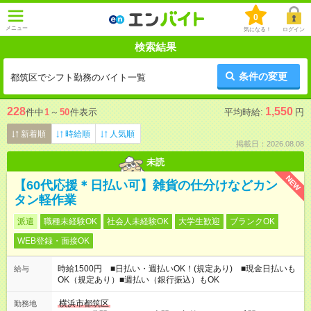
0
メニュー
気になる！
ログイン
検索結果
条件の変更
都筑区でシフト勤務のバイト一覧
228
1,550
件中
1
～
50
件表示
平均時給:
円
新着順
時給順
人気順
掲載日：2026.08.08
未読
NEW
【60代応援＊日払い可】雑貨の仕分けなどカン
タン軽作業
派遣
職種未経験OK
社会人未経験OK
大学生歓迎
ブランクOK
WEB登録・面接OK
時給1500円 ■日払い・週払いOK！(規定あり) ■現金日払いも
給与
OK（規定あり）■週払い（銀行振込）もOK
横浜市都筑区
勤務地