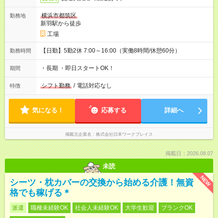
横浜市都筑区
勤務地
新羽駅から徒歩
工場
【日勤】5勤2休 7:00～16:00（実働8時間/休憩60分）
勤務時間
・長期 ・即日スタートOK！
期間
シフト勤務
/
電話対応なし
特徴
気になる！
応募する
詳細へ
掲載元企業名
株式会社日本ワークプレイス
掲載日：2026.08.07
未読
NEW
シーツ・枕カバーの交換から始める介護！無資
格でも稼げる＊
派遣
職種未経験OK
社会人未経験OK
大学生歓迎
ブランクOK