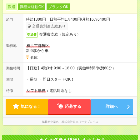
派遣
職種未経験OK
ブランクOK
時給1300円 日額平均1万400円/月額16万6400円
給与
交通費別途支給あり
交通費支給（規定あり）
交通費
横浜市都筑区
勤務地
新羽駅から車
倉庫
【日勤】4勤3休 9:00～18:00（実働8時間/休憩60分）
勤務時間
・長期 ・即日スタートOK！
期間
シフト勤務
/
電話対応なし
特徴
気になる！
応募する
詳細へ
掲載元企業名
株式会社日本ワークプレイス