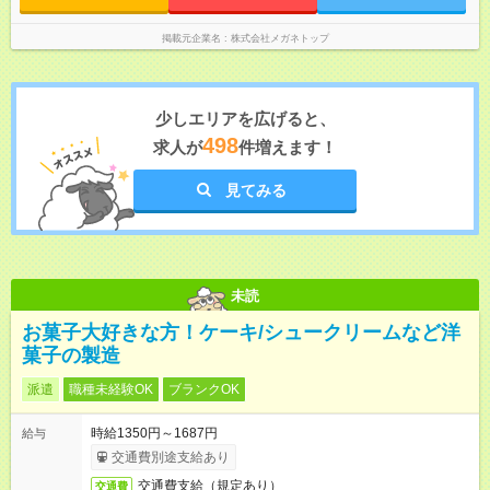
掲載元企業名
株式会社メガネトップ
少しエリアを広げると、
498
求人が
件増えます！
見てみる
未読
お菓子大好きな方！ケーキ/シュークリームなど洋
菓子の製造
派遣
職種未経験OK
ブランクOK
時給1350円～1687円
給与
交通費別途支給あり
交通費支給（規定あり）
交通費