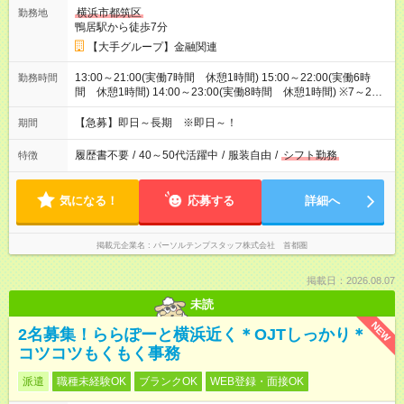
横浜市都筑区
勤務地
鴨居駅から徒歩7分
【大手グループ】金融関連
13:00～21:00(実働7時間 休憩1時間) 15:00～22:00(実働6時
勤務時間
間 休憩1時間) 14:00～23:00(実働8時間 休憩1時間) ※7～23
時の中で調整OK♪21時までの夜間シフト対応が必須です。実働
5h～ ※研修時間の相談OKです。
【急募】即日～長期 ※即日～！
期間
履歴書不要
/
40～50代活躍中
/
服装自由
/
シフト勤務
特徴
気になる！
応募する
詳細へ
掲載元企業名
パーソルテンプスタッフ株式会社 首都圏
掲載日：2026.08.07
未読
NEW
2名募集！ららぽーと横浜近く＊OJTしっかり＊
コツコツもくもく事務
派遣
職種未経験OK
ブランクOK
WEB登録・面接OK