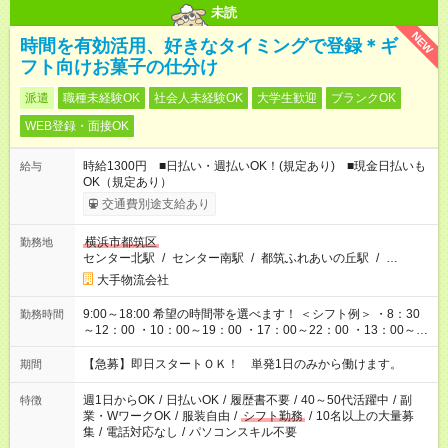
未読
NEW
時間を有効活用、好きなタイミングで登録＊ギ
フト向けお菓子の仕分け
派遣
職種未経験OK
社会人未経験OK
大学生歓迎
ブランクOK
WEB登録・面接OK
時給1300円 ■日払い・週払いOK！(規定あり) ■現金日払いも
給与
OK（規定あり）
交通費別途支給あり
横浜市都筑区
勤務地
センター北駅
/
センター南駅
/
都筑ふれあいの丘駅
/
…
大手物流会社
9:00～18:00 希望の時間帯を選べます！ ＜シフト例＞ ・8：30
勤務時間
～12：00 ・10：00～19：00 ・17：00～22：00 ・13：00～
22：00 ・22：00～翌6：00 など
【急募】即日スタートＯＫ！ 単発1日のみから働けます。
期間
週1日からOK
/
日払いOK
/
履歴書不要
/
40～50代活躍中
/
副
特徴
業・WワークOK
/
服装自由
/
シフト勤務
/
10名以上の大量募
集
/
電話対応なし
/
パソコンスキル不要