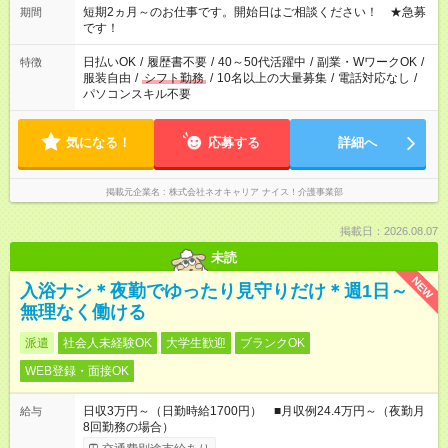
でお休みや時間の調整が必要な場合も遠慮なくご相談くださ
短期2ヵ月～のお仕事です。開始日はご相談ください！ ★急募
期間
い。
です！
日払いOK
/
履歴書不要
/
40～50代活躍中
/
副業・WワークOK
/
特徴
服装自由
/
シフト勤務
/
10名以上の大量募集
/
電話対応なし
/
パソコンスキル不要
気になる！
応募する
詳細へ
掲載元企業名
株式会社ネオキャリア ナイス！介護事業部
掲載日：2026.08.07
未読
NEW
入浴ナシ＊夜勤でゆったり見守りだけ＊週1日～
無理なく働ける
派遣
社会人未経験OK
大学生歓迎
ブランクOK
WEB登録・面接OK
日収3万円～（日勤時給1700円） ■月収例24.4万円～（夜勤月
給与
8回勤務の場合）