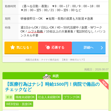
（選べる日勤・夜勤） ▼8：00～17：00／9：00～18：00
勤務時間
▼20：00～翌5：00／21：00～翌6：00 など
研修後即日～OK ★短期・長期の就業も大歓迎＃急募
期間
週1日からOK
/
日払いOK
/
40～50代活躍中
/
副業・Wワーク
特徴
OK
/
シフト勤務
/
10名以上の大量募集
/
電話対応なし
/
パソコ
ンスキル不要
気になる！
応募する
詳細へ
掲載元企業名
テイケイ株式会社 【東京・神奈川エリア】
掲載日：2026.08.07
未読
NEW
【医療行為はナシ】時給1500円！病院で備品の
チェックなど
派遣
職種未経験OK
社会人未経験OK
ブランクOK
WEB登録・面接OK