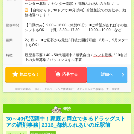
センター北駅
/
センター南駅
/
都筑ふれあいの丘駅
/
…
【自宅からドアtoドアで30分以内】介護施設でのお仕事。勤
務地選べます！
【日勤のみ】9:00～18:00（休憩60分） ■ご希望があればその他
勤務時間
シフトもOK！ （例）8:30～17:30 10:00～19:00 など
「家族とお休みを合わせたい」 「できれば残業はしたくない」
など、あなたのご希望に沿ったお仕事をご紹介します！ ※Wワ
2ヶ月～ ■ご応募から最短3日後に開始可能 8月～、9月スター
期間
ーク希望の方へ 今ご覧のお仕事で希望する勤務時間と、もう1つ
トもOK！
のお仕事の勤務時間。 合計で週40時間を超える場合は応募でき
ません
履歴書不要
/
40～50代活躍中
/
服装自由
/
シフト勤務
/
10名以
特徴
上の大量募集
/
パソコンスキル不要
気になる！
応募する
詳細へ
掲載元企業名
日研トータルソーシング株式会社 メディカルケア事業部 ナース派遣
未読
30～40代活躍中！家庭と両立できるドラッグスト
アの調剤事務│2316_都筑ふれあいの丘駅前