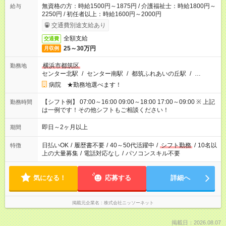
無資格の方：時給1500円～1875円 / 介護福祉士：時給1800円～
給与
2250円 / 初任者以上：時給1600円～2000円
交通費別途支給あり
全額支給
交通費
25～30万円
月収例
横浜市都筑区
勤務地
センター北駅
/
センター南駅
/
都筑ふれあいの丘駅
/
…
病院 ★勤務地選べます！
【シフト例】 07:00～16:00 09:00～18:00 17:00～09:00 ※ 上記
勤務時間
は一例です！その他シフトもご相談ください！
即日～2ヶ月以上
期間
日払いOK
/
履歴書不要
/
40～50代活躍中
/
シフト勤務
/
10名以
特徴
上の大量募集
/
電話対応なし
/
パソコンスキル不要
気になる！
応募する
詳細へ
掲載元企業名
株式会社ニッソーネット
掲載日：2026.08.07