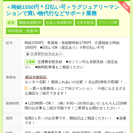
NEW
＜時給1550円＊日払い可＞ラグジュアリーマン
ションで買い物代行などサポート業務
派遣
職種未経験OK
社会人未経験OK
大学生歓迎
ブランクOK
WEB登録・面接OK
時給1550円 有資格・有経験時給1700円 介護福祉士時給
給与
1800円 ■日払いOK（規定あり）※即日払い不可
交通費別途支給あり
交通費全額支給 ■ガソリン代も全額支給（規定あ
交通費
り） ■無料駐車場もご相談ください
横浜市都筑区
勤務地
センター北駅
/
都筑ふれあいの丘駅
/
北山田(神奈川県)駅
/
…
＜選べる勤務地＞シニア向けマンション ※他にもさまざま
な施設をご紹介できます！
★1日5時間～OK！ （例）9:00～18:00のあいだ もちろん1日8時
勤務時間
間のお仕事もご紹介可能です！ご希望をお聞かせください！ ★
家庭の都合でお休みが必要な場合も遠慮なくご相談ください。
※週最低15時間以上の勤務が必要です
短期2ヵ月～のお仕事です。開始日はご相談ください！ ★急募
期間
です！