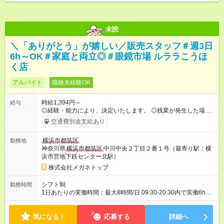
未読
＼「ありがとう」が嬉しい／販売スタッフ＃週3日
6h～OK＃家庭と両立◎＃眼鏡市場 ルララこうほ
く店
アルバイト
職種未経験OK
時給1,394円～
給与
◎経験・能力により、決定いたします。 ◎残業が発生した場合
は、1分単位で時間外手当を支給します。 【試用期間】試用期間
交通費別途支給あり
あり 試用期間の長さ：3ヶ月 雇用形態、給与は本採用時と同じ
です。
横浜市都筑区
勤務地
神奈川県
横浜市都筑区
中川中央２丁目２番１号（最寄り駅：横
浜市営地下鉄センター北駅）
株式会社メガネトップ
シフト制
勤務時間
1日あたりの実働時間：最大8時間/日 09:30-20:30内で実働6h
※1日6h以上、 土日含む週3日以上勤務できる方 （シフト例） パ
ート（朝）：10～17時 パート（昼）：12～19時など ※副業・W
気になる！
ワーク不可
応募する
詳細へ