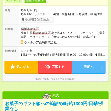
アルバイト
職種未経験OK
時給1,325円～
給与
時給1325円(17:00～1354円)※研修期間3ヶ月以降、社内試験に
よる更新判定あり 社内試験合格後、時給＋50～100円の昇給あ
交通費別途支給あり
り （大学生は＋20円） 試用期間あり：入社日から3ヶ月間／本
採用と待遇は変わりません。 【試用期間】試用期間あり 試用期
横浜市都筑区
勤務地
間の長さ：3ヶ月 雇用形態、給与は本採用時と同じです。
神奈川県
横浜市都筑区
葛が谷3-4 ベルデ・レナール１F（最寄
り駅：グリーンライン「都筑ふれあいの丘駅」徒歩2分）
ウエルシア薬局株式会社
シフト制
勤務時間
1日あたりの実働時間：最大5時間/日 9:00～19:00の間で1日5時
間の勤務 ☆週2～4日の勤務 ※勤務曜日応相談 ☆未経験・無資格
可
気になる！
応募する
詳細へ
掲載元企業名
ウエルシア薬局株式会社
未読
お菓子のギフト箱への箱詰め/時給1300円/日勤/残
業なし