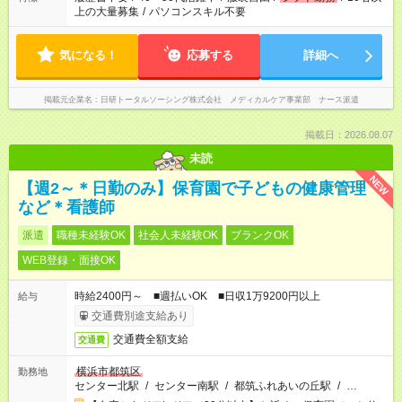
上の大量募集
/
パソコンスキル不要
気になる！
応募する
詳細へ
掲載元企業名
日研トータルソーシング株式会社 メディカルケア事業部 ナース派遣
掲載日：2026.08.07
未読
NEW
【週2～＊日勤のみ】保育園で子どもの健康管理
など＊看護師
派遣
職種未経験OK
社会人未経験OK
ブランクOK
WEB登録・面接OK
時給2400円～ ■週払いOK ■日収1万9200円以上
給与
交通費別途支給あり
交通費全額支給
交通費
横浜市都筑区
勤務地
センター北駅
/
センター南駅
/
都筑ふれあいの丘駅
/
…