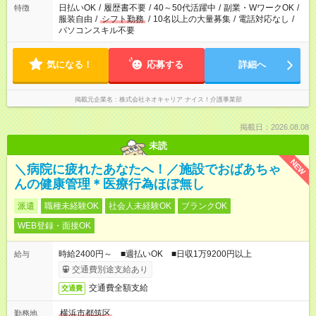
日払いOK
/
履歴書不要
/
40～50代活躍中
/
副業・WワークOK
/
特徴
服装自由
/
シフト勤務
/
10名以上の大量募集
/
電話対応なし
/
パソコンスキル不要
気になる！
応募する
詳細へ
掲載元企業名
株式会社ネオキャリア ナイス！介護事業部
掲載日：2026.08.08
未読
NEW
＼病院に疲れたあなたへ！／施設でおばあちゃ
んの健康管理＊医療行為ほぼ無し
派遣
職種未経験OK
社会人未経験OK
ブランクOK
WEB登録・面接OK
時給2400円～ ■週払いOK ■日収1万9200円以上
給与
交通費別途支給あり
交通費全額支給
交通費
横浜市都筑区
勤務地