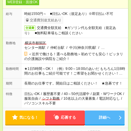
WEB登録・面接OK
時給1550円～ ■日払いOK（規定あり）※即日払い不可
給与
交通費別途支給あり
交通費全額支給 ■ガソリン代も全額支給（規定あ
交通費
り） ■無料駐車場もご相談ください
横浜市都筑区
勤務地
センター南駅
/
仲町台駅
/
中川(神奈川県)駅
/
…
＜近所で働ける！選べる勤務地＞初めてでも安心！ピッタリ
の介護施設や病院をご紹介！
★1日5時間～OK！ （例）9:00～18:00のあいだ もちろん1日8時
勤務時間
間のお仕事もご紹介可能です！ご希望をお聞かせください！★家
庭の都合でお休みが必要な場合も遠慮なくご相談ください。 ※
週最低15時間以上の勤務が必要です
長期のお仕事です。開始日はご相談ください！ ★急募です！
期間
日払いOK
/
履歴書不要
/
40～50代活躍中
/
副業・WワークOK
/
特徴
服装自由
/
シフト勤務
/
10名以上の大量募集
/
電話対応なし
/
パソコンスキル不要
気になる！
応募する
詳細へ