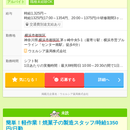
アルバイト
職種未経験OK
時給1,325円～
給与
時給1325円(17:00～1354円、20:00～1375円)※研修期間3ヶ月
以降、社内試験による更新判定あり 社内試験合格後、時給＋50
交通費別途支給あり
～100円の昇給あり （大学生は＋20円） 試用期間あり：入社日
から3ヶ月間／本採用と待遇は変わりません。 【試用期間】試用
横浜市都筑区
勤務地
期間あり 試用期間の長さ：3ヶ月 雇用形態、給与は本採用時と
神奈川県
横浜市都筑区
茅ヶ崎中央5-1（最寄り駅：横浜市営ブル
同じです。
ーライン「センター南駅」徒歩4分）
ウエルシア薬局株式会社
シフト制
勤務時間
1日あたりの実働時間：最大8時間/日 10:00～20:30の間で1日8
時間の勤務 ☆週3～4日の勤務 ※勤務曜日応相談 ☆未経験・無資
格可
気になる！
応募する
詳細へ
掲載元企業名
ウエルシア薬局株式会社
未読
簡単！軽作業！焼菓子の製造スタッフ/時給1350
円/日勤