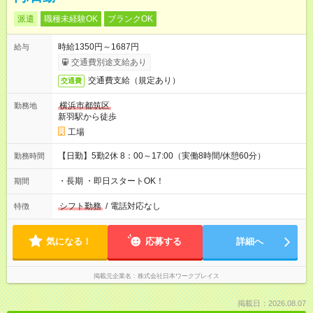
派遣
職種未経験OK
ブランクOK
時給1350円～1687円
給与
交通費別途支給あり
交通費支給（規定あり）
交通費
横浜市都筑区
勤務地
新羽駅から徒歩
工場
【日勤】5勤2休 8：00～17:00（実働8時間/休憩60分）
勤務時間
・長期 ・即日スタートOK！
期間
シフト勤務
/
電話対応なし
特徴
気になる！
応募する
詳細へ
掲載元企業名
株式会社日本ワークプレイス
掲載日：2026.08.07