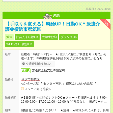
掲載日：2026.08.08
未読
NEW
【手取りを変える】時給UP！日勤OK＊派遣介
護＠横浜市都筑区
派遣
社会人未経験OK
大学生歓迎
ブランクOK
WEB登録・面接OK
経験者：時給1800円～ ★日払い／週払い制度あり（月払いも
給与
選べます）※稼働開始時は手続き完了次第のお支払いとなりま
す。
交通費別途支給あり
交通費全額支給※規定有
交通費
横浜市都筑区
勤務地
センター北駅
/
センター南駅
/
都筑ふれあいの丘駅
/
…
＜シニア向け施設＞
★1日6時間～の時短シフトOK ★スタート時間選べます！ 7:00～
勤務時間
16:00 9:00～17:00 11:00～19:00 など 残業なし！ ※Wワークの
場合、他のお仕事と合わせ週40時間超の就業はご案内できませ
ん ※法令に基づき、週20時間以上勤務は社会保険への加入対象
開始日はご相談ください！ ★急募 ★職場が気に入れば、長期
期間