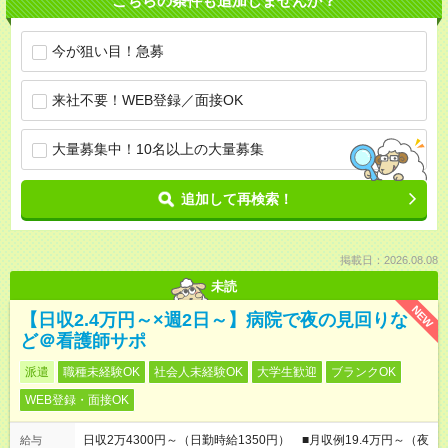
こちらの条件も追加しませんか？
今が狙い目！急募
来社不要！WEB登録／面接OK
大量募集中！10名以上の大量募集
追加して再検索！
掲載日：2026.08.08
未読
NEW
【日収2.4万円～×週2日～】病院で夜の見回りな
ど＠看護師サポ
派遣
職種未経験OK
社会人未経験OK
大学生歓迎
ブランクOK
WEB登録・面接OK
日収2万4300円～（日勤時給1350円） ■月収例19.4万円～（夜
給与