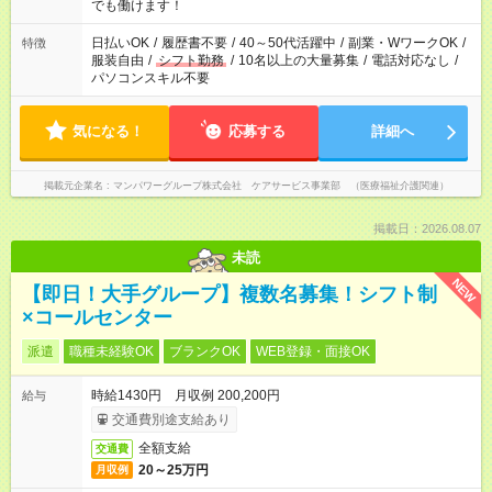
となります ※労働者派遣法（日雇い派遣の原則禁止）により、
でも働けます！
短時間・短期間の就業はご案内が難しい場合があります
日払いOK
/
履歴書不要
/
40～50代活躍中
/
副業・WワークOK
/
特徴
服装自由
/
シフト勤務
/
10名以上の大量募集
/
電話対応なし
/
パソコンスキル不要
気になる！
応募する
詳細へ
掲載元企業名
マンパワーグループ株式会社 ケアサービス事業部 （医療福祉介護関連）
掲載日：2026.08.07
未読
NEW
【即日！大手グループ】複数名募集！シフト制
×コールセンター
派遣
職種未経験OK
ブランクOK
WEB登録・面接OK
時給1430円 月収例 200,200円
給与
交通費別途支給あり
全額支給
交通費
20～25万円
月収例