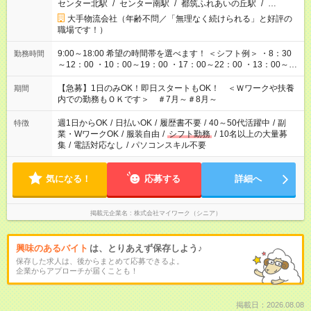
センター北駅
/
センター南駅
/
都筑ふれあいの丘駅
/
…
大手物流会社（年齢不問／「無理なく続けられる」と好評の
職場です！）
9:00～18:00 希望の時間帯を選べます！ ＜シフト例＞ ・8：30
勤務時間
～12：00 ・10：00～19：00 ・17：00～22：00 ・13：00～
22：00 ・22：00～翌6：00 など
【急募】1日のみOK！即日スタートもOK！ ＜Ｗワークや扶養
期間
内での勤務もＯＫです＞ ＃7月～＃8月～
週1日からOK
/
日払いOK
/
履歴書不要
/
40～50代活躍中
/
副
特徴
業・WワークOK
/
服装自由
/
シフト勤務
/
10名以上の大量募
集
/
電話対応なし
/
パソコンスキル不要
気になる！
応募する
詳細へ
掲載元企業名
株式会社マイワーク（シニア）
興味のあるバイト
は、とりあえず保存しよう♪
保存した求人は、後からまとめて応募できるよ。
企業からアプローチが届くことも！
掲載日：2026.08.08