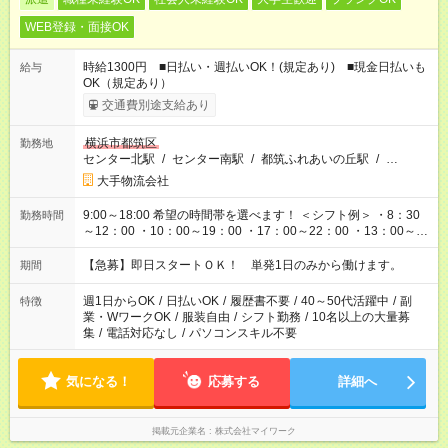
WEB登録・面接OK
時給1300円 ■日払い・週払いOK！(規定あり) ■現金日払いも
給与
OK（規定あり）
交通費別途支給あり
横浜市都筑区
勤務地
センター北駅
/
センター南駅
/
都筑ふれあいの丘駅
/
…
大手物流会社
9:00～18:00 希望の時間帯を選べます！ ＜シフト例＞ ・8：30
勤務時間
～12：00 ・10：00～19：00 ・17：00～22：00 ・13：00～
22：00 ・22：00～翌6：00 など
【急募】即日スタートＯＫ！ 単発1日のみから働けます。
期間
週1日からOK
/
日払いOK
/
履歴書不要
/
40～50代活躍中
/
副
特徴
業・WワークOK
/
服装自由
/
シフト勤務
/
10名以上の大量募
集
/
電話対応なし
/
パソコンスキル不要
気になる！
応募する
詳細へ
掲載元企業名
株式会社マイワーク