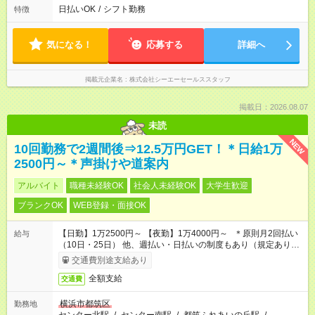
日払いOK
/
シフト勤務
特徴
気になる！
応募する
詳細へ
掲載元企業名
株式会社シーエーセールススタッフ
掲載日：2026.08.07
未読
NEW
10回勤務で2週間後⇒12.5万円GET！＊日給1万
2500円～＊声掛けや道案内
アルバイト
職種未経験OK
社会人未経験OK
大学生歓迎
ブランクOK
WEB登録・面接OK
【日勤】1万2500円～ 【夜勤】1万4000円～ ＊原則月2回払い
給与
（10日・25日） 他、週払い・日払いの制度もあり（規定あり）
＃日収1万円以上
交通費別途支給あり
全額支給
交通費
横浜市都筑区
勤務地