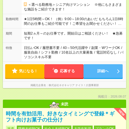
＜選べる勤務地＞シニア向けマンション ※他にもさまざま
な施設をご紹介できます！
★1日5時間～OK！ （例）9:00～18:00のあいだ もちろん1日8時
勤務時間
間のお仕事もご紹介可能です！ご希望をお聞かせください！ ★
家庭の都合でお休みが必要な場合も遠慮なくご相談ください。
※週最低15時間以上の勤務が必要です
短期2ヵ月～のお仕事です。開始日はご相談ください！ ★急募
期間
です！
日払いOK
/
履歴書不要
/
40～50代活躍中
/
副業・WワークOK
/
特徴
服装自由
/
シフト勤務
/
10名以上の大量募集
/
電話対応なし
/
パ
ソコンスキル不要
気になる！
応募する
詳細へ
掲載元企業名
株式会社ネオキャリア ナイス！介護事業部
掲載日：2026.08.07
未読
NEW
時間を有効活用、好きなタイミングで登録＊ギ
フト向けお菓子の仕分け
派遣
職種未経験OK
社会人未経験OK
大学生歓迎
ブランクOK