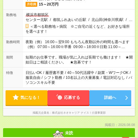
15～20万円
月収例
横浜市都筑区
勤務地
センター北駅
/
都筑ふれあいの丘駅
/
北山田(神奈川県)駅
/
…
＜選べる勤務地＞病院 ※ご自宅の近くなど、お好きな場所
を選べます！
夜勤（例） 16:00～翌9:00 もちろん夜勤以外の時間も選べます
勤務時間
（例） 07:00～16:00※早番 09:00～18:00※日勤 11:00～
20:00※遅番 ※時間は、固定・選べる施設もあるので、ご希望が
あれば調整できます！ ※シフト制。勤務地により実働時間が異
短期のお仕事です。職場が気に入れば長期でも働けます！ ★開
期間
なります。★家庭の都合でお休みが必要な場合も遠慮なくご相談
始日はご相談ください。 ★急募です！
ください。
日払いOK
/
履歴書不要
/
40～50代活躍中
/
副業・WワークOK
/
特徴
服装自由
/
シフト勤務
/
10名以上の大量募集
/
電話対応なし
/
パ
ソコンスキル不要
気になる！
応募する
詳細へ
掲載元企業名
株式会社ネオキャリア ナイス！介護事業部
掲載日：2026.08.08
未読