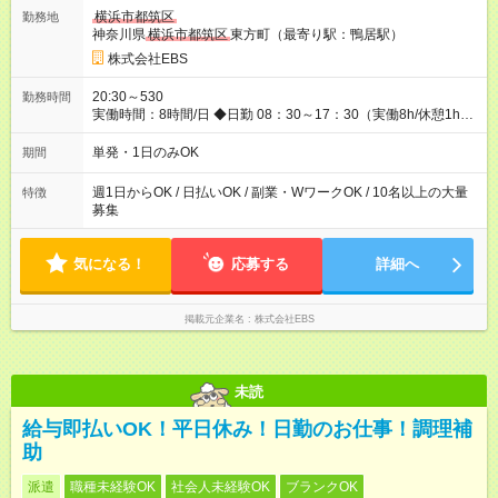
◆昇給あり 資格取得も応援しています♪ ◆交通費「全額」支給 公
横浜市都筑区
勤務地
共交通機関を利用の履歴を提出で、交通費全額支給！ 自動車通
神奈川県
横浜市都筑区
東方町（最寄り駅：鴨居駅）
勤・バイク通勤もOK ◆日当保証 たとえ仕事が1時間で終わって
も 日当は全額お支払いします！ 業者さんと協力し合って、早く
株式会社EBS
仕事を終えるほど、お得……！ ◆その他 資格応援手当・隊長手
当等 アルバイトから社員雇用までのキャリアアップを楽しめ
20:30～530
勤務時間
るスキームをご用意しております☆ 【試用期間】試用期間なし
実働時間：8時間/日 ◆日勤 08：30～17：30（実働8h/休憩1h）
◆夜勤 20：30～翌05：30（実働8h/休憩1h） ※勤務地により勤
務時間は多少変動あり ◆希望のシフトで働ける！ 希望の勤務日
単発・1日のみOK
期間
数がありましたらご相談下さい。 週1日、月1日～の勤務OKです
夜勤・深夜・早朝のお仕事もございます
週1日からOK / 日払いOK / 副業・WワークOK / 10名以上の大量
特徴
募集
気になる！
応募する
詳細へ
掲載元企業名
株式会社EBS
未読
給与即払いOK！平日休み！日勤のお仕事！調理補
助
派遣
職種未経験OK
社会人未経験OK
ブランクOK