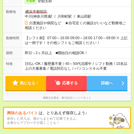
全額支給
交通費
横浜市都筑区
勤務地
中川(神奈川県)駅
/
川和町駅
/
東山田駅
介護施設や病院など ★自宅近くの施設がいいなど勤務地ご
相談ください
【シフト例】 07:00～16:00 09:00～18:00 17:00～09:00 ※ 上記
勤務時間
は一例です！その他シフトもご相談ください！
即日～2ヶ月以上 ■開始日の相談OK！
期間
日払いOK
/
履歴書不要
/
40～50代活躍中
/
シフト勤務
/
10名以
特徴
上の大量募集
/
電話対応なし
/
パソコンスキル不要
気になる！
応募する
詳細へ
掲載元企業名
株式会社ニッソーネット
興味のあるバイト
は、とりあえず保存しよう♪
保存した求人は、後からまとめて応募できるよ。
企業からアプローチが届くことも！