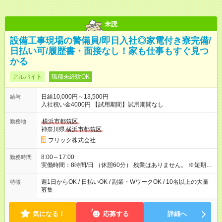
未読
設備工事現場の警備員/即日入社◎家電付き寮完備/
日払い可/履歴書・面接なし！家も仕事もすぐ見つ
かる
アルバイト
職種未経験OK
日給10,000円～13,500円
給与
入社祝い金4000円 【試用期間】試用期間なし
横浜市都筑区
勤務地
神奈川県
横浜市都筑区
フリック株式会社
8:00～17:00
勤務時間
実働時間：8時間/日 （休憩60分） 残業はありません。 ※短期の
募集は行っておりません。予めご了承くださいませ。
週1日からOK / 日払いOK / 副業・WワークOK / 10名以上の大量
特徴
募集
気になる！
応募する
詳細へ