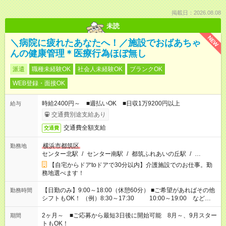
掲載日：2026.08.08
未読
NEW
＼病院に疲れたあなたへ！／施設でおばあちゃ
んの健康管理＊医療行為ほぼ無し
派遣
職種未経験OK
社会人未経験OK
ブランクOK
WEB登録・面接OK
時給2400円～ ■週払いOK ■日収1万9200円以上
給与
交通費別途支給あり
交通費全額支給
交通費
横浜市都筑区
勤務地
センター北駅
/
センター南駅
/
都筑ふれあいの丘駅
/
…
【自宅からドアtoドアで30分以内】介護施設でのお仕事。勤
務地選べます！
【日勤のみ】9:00～18:00（休憩60分） ■ご希望があればその他
勤務時間
シフトもOK！ （例）8:30～17:30 10:00～19:00 など
「家族とお休みを合わせたい」 「できれば残業はしたくない」
など、あなたのご希望に沿ったお仕事をご紹介します！ ※Wワ
2ヶ月～ ■ご応募から最短3日後に開始可能 8月～、9月スター
期間
ーク希望の方へ 今ご覧のお仕事で希望する勤務時間と、もう1つ
トもOK！