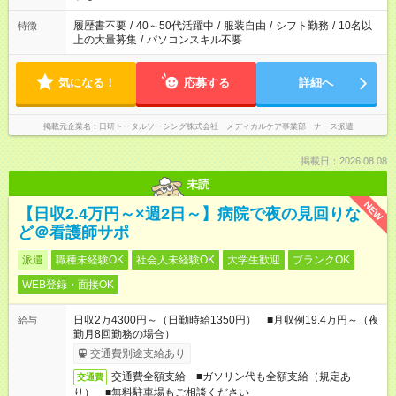
のお仕事の勤務時間。 合計で週40時間を超える場合は応募でき
ません
履歴書不要
/
40～50代活躍中
/
服装自由
/
シフト勤務
/
10名以
特徴
上の大量募集
/
パソコンスキル不要
気になる！
応募する
詳細へ
掲載元企業名
日研トータルソーシング株式会社 メディカルケア事業部 ナース派遣
掲載日：2026.08.08
未読
NEW
【日収2.4万円～×週2日～】病院で夜の見回りな
ど＠看護師サポ
派遣
職種未経験OK
社会人未経験OK
大学生歓迎
ブランクOK
WEB登録・面接OK
日収2万4300円～（日勤時給1350円） ■月収例19.4万円～（夜
給与
勤月8回勤務の場合）
交通費別途支給あり
交通費全額支給 ■ガソリン代も全額支給（規定あ
交通費
り） ■無料駐車場もご相談ください