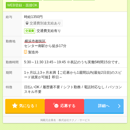
WEB登録・面接OK
時給1350円
給与
交通費別途支給あり
交通費支給有り
交通費
横浜市都筑区
勤務地
センター南駅から徒歩17分
製造外
5:30～11:30 13:45～19:45 ※表記のうち実働5時間15分です。
勤務時間
1ヶ月以上3ヶ月未満【ご応募から1週間以内(最短2日目)のスピ
期間
ード就業が可能】即日～
日払いOK
/
履歴書不要
/
シフト勤務
/
電話対応なし
/
パソコン
特徴
スキル不要
気になる！
応募する
詳細へ
掲載元企業名
株式会社テクノ・サービス