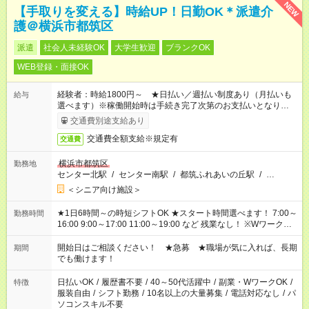
NEW
【手取りを変える】時給UP！日勤OK＊派遣介
護＠横浜市都筑区
派遣
社会人未経験OK
大学生歓迎
ブランクOK
WEB登録・面接OK
経験者：時給1800円～ ★日払い／週払い制度あり（月払いも
給与
選べます）※稼働開始時は手続き完了次第のお支払いとなりま
す。
交通費別途支給あり
交通費全額支給※規定有
交通費
横浜市都筑区
勤務地
センター北駅
/
センター南駅
/
都筑ふれあいの丘駅
/
…
＜シニア向け施設＞
★1日6時間～の時短シフトOK ★スタート時間選べます！ 7:00～
勤務時間
16:00 9:00～17:00 11:00～19:00 など 残業なし！ ※Wワークの
場合、他のお仕事と合わせ週40時間超の就業はご案内できませ
ん ※法令に基づき、週20時間以上勤務は社会保険への加入対象
開始日はご相談ください！ ★急募 ★職場が気に入れば、長期
期間
となります ※労働者派遣法（日雇い派遣の原則禁止）により、
でも働けます！
短時間・短期間の就業はご案内が難しい場合があります
日払いOK
/
履歴書不要
/
40～50代活躍中
/
副業・WワークOK
/
特徴
服装自由
/
シフト勤務
/
10名以上の大量募集
/
電話対応なし
/
パ
ソコンスキル不要