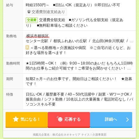
時給1550円～ ■日払いOK（規定あり）※即日払い不可
給与
交通費別途支給あり
交通費全額支給 ■ガソリン代も全額支給（規定あ
交通費
り） ■無料駐車場もご相談ください
横浜市都筑区
勤務地
センター北駅
/
都筑ふれあいの丘駅
/
北山田(神奈川県)駅
/
…
＜選べる勤務地＞介護施設や病院 ※ご自宅の近くなど、お
好きな場所を選べます！
★1日5時間～OK！ （例）9:00～18:00のあいだ もちろん1日8時
勤務時間
間のお仕事もご紹介可能です！ご希望をお聞かせください！ ※
週最低15時間以上の勤務が必要です
短期2ヵ月～のお仕事です。開始日はご相談ください！ ★急募
期間
です！
日払いOK
/
履歴書不要
/
40～50代活躍中
/
副業・WワークOK
/
特徴
服装自由
/
シフト勤務
/
10名以上の大量募集
/
電話対応なし
/
パ
ソコンスキル不要
気になる！
応募する
詳細へ
掲載元企業名
株式会社ネオキャリア ナイス！介護事業部