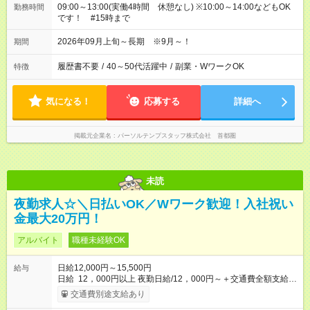
09:00～13:00(実働4時間 休憩なし) ※10:00～14:00などもOK
勤務時間
です！ #15時まで
2026年09月上旬～長期 ※9月～！
期間
履歴書不要
/
40～50代活躍中
/
副業・WワークOK
特徴
気になる！
応募する
詳細へ
掲載元企業名
パーソルテンプスタッフ株式会社 首都圏
未読
夜勤求人☆＼日払いOK／Wワーク歓迎！入社祝い
金最大20万円！
アルバイト
職種未経験OK
日給12,000円～15,500円
給与
日給 12，000円以上 夜勤日給/12，000円～＋交通費全額支給 ◆
スタートダッシュに 入社祝金最大200，000円を支給！ 研修手
交通費別途支給あり
当(法定研修20時間)：時給1225円×20時間＝24，500円を支給！