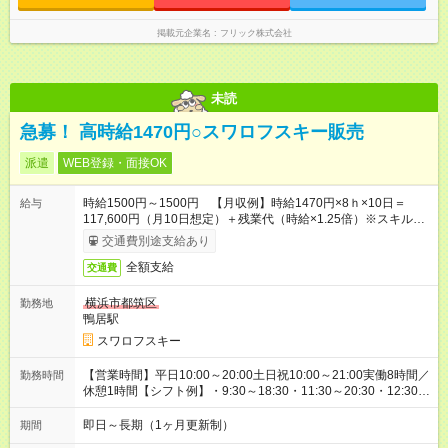
掲載元企業名
フリック株式会社
未読
急募！ 高時給1470円○スワロフスキー販売
派遣
WEB登録・面接OK
時給1500円～1500円 【月収例】時給1470円×8ｈ×10日＝
給与
117,600円（月10日想定）＋残業代（時給×1.25倍）※スキルに
より多少異なります。
交通費別途支給あり
全額支給
交通費
横浜市都筑区
勤務地
鴨居駅
スワロフスキー
【営業時間】平日10:00～20:00土日祝10:00～21:00実働8時間／
勤務時間
休憩1時間【シフト例】・9:30～18:30・11:30～20:30・12:30～
21:30土日祝を含むシフト制勤務。フルタイムでしっかり働きた
い方歓迎。長期で安定して勤務できる環境です。
即日～長期（1ヶ月更新制）
期間