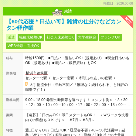
掲載日：2026.08.08
未読
NEW
【60代応援＊日払い可】雑貨の仕分けなどカン
タン軽作業
派遣
職種未経験OK
社会人未経験OK
大学生歓迎
ブランクOK
WEB登録・面接OK
時給1500円 ■日払い・週払いOK！(規定あり) ■現金日払いも
給与
OK（規定あり）■週払い（銀行振込）もOK
横浜市都筑区
勤務地
センター北駅
/
センター南駅
/
都筑ふれあいの丘駅
/
…
大手物流会社（年齢不問／「無理なく続けられる」と好評の
職場です！）
9:00～18:00 希望の時間帯を選べます！ ＜シフト例＞ ・8：30
勤務時間
～12：00 ・10：00～19：00 ・17：00～22：00 ・13：00～
22：00 ・22：00～翌6：00 など
【急募】1日のみOK！即日スタートもOK！ ＜Ｗワークや扶養
期間
内での勤務もＯＫです＞ ＃7月～＃8月～
週1日からOK
/
日払いOK
/
履歴書不要
/
40～50代活躍中
/
副
特徴
業・WワークOK
/
服装自由
/
シフト勤務
/
10名以上の大量募