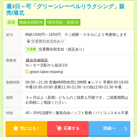
週3日～可「グリーンレーベルリラクシング」販
売/港北
派遣
職種未経験OK
WEB登録・面接OK
時給1500円～1650円 ※ご経験・スキルにより考慮致します
給与
交通費別途支給あり
交通費全額支給（規定あり）
交通費
横浜市都筑区
勤務地
センター北駅から徒歩1分
green label relaxing
09:30～21:30 実働8時間/休憩1,5時間 ★シフト 早番9:30-19:00
勤務時間
中番10:30-20:00 遅番11:30-21:00 その他12:00-21:30 中番、遅
番メイン予定
３ヶ月以上（長期）どちらのご就業も可能です。ご就業期間は
期間
お気軽にご相談ください。
40～50代活躍中
/
服装自由
/
シフト勤務
/
パソコンスキル不要
特徴
気になる！
応募する
詳細へ