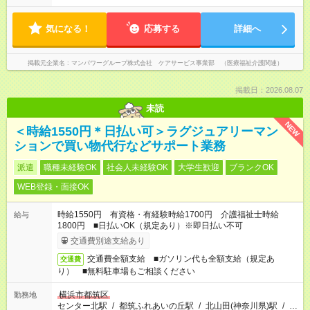
気になる！
応募する
詳細へ
掲載元企業名
マンパワーグループ株式会社 ケアサービス事業部 （医療福祉介護関連）
掲載日：2026.08.07
未読
NEW
＜時給1550円＊日払い可＞ラグジュアリーマン
ションで買い物代行などサポート業務
派遣
職種未経験OK
社会人未経験OK
大学生歓迎
ブランクOK
WEB登録・面接OK
時給1550円 有資格・有経験時給1700円 介護福祉士時給
給与
1800円 ■日払いOK（規定あり）※即日払い不可
交通費別途支給あり
交通費全額支給 ■ガソリン代も全額支給（規定あ
交通費
り） ■無料駐車場もご相談ください
横浜市都筑区
勤務地
センター北駅
/
都筑ふれあいの丘駅
/
北山田(神奈川県)駅
/
…