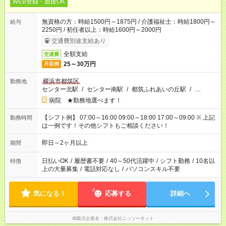
WEB登録・面接OK
無資格の方：時給1500円～1875円 / 介護福祉士：時給1800円～
給与
2250円 / 初任者以上：時給1600円～2000円
交通費別途支給あり
全額支給
交通費
25～30万円
月収例
横浜市都筑区
勤務地
センター北駅
/
センター南駅
/
都筑ふれあいの丘駅
/
…
病院 ★勤務地選べます！
【シフト例】 07:00～16:00 09:00～18:00 17:00～09:00 ※ 上記
勤務時間
は一例です！その他シフトもご相談ください！
即日～2ヶ月以上
期間
日払いOK
/
履歴書不要
/
40～50代活躍中
/
シフト勤務
/
10名以
特徴
上の大量募集
/
電話対応なし
/
パソコンスキル不要
気になる！
応募する
詳細へ
掲載元企業名
株式会社ニッソーネット