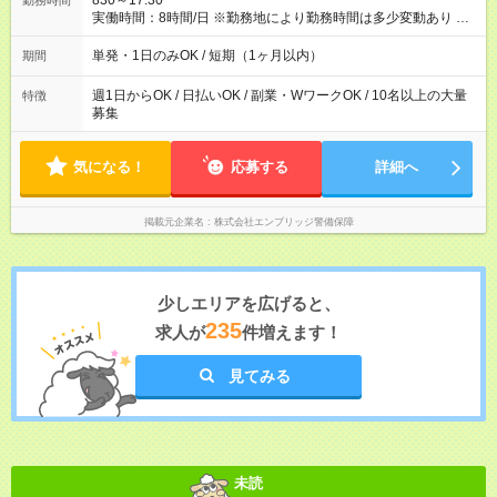
830～17:30
勤務時間
用意しております☆ 【試用期間】試用期間なし
実働時間：8時間/日 ※勤務地により勤務時間は多少変動あり ◆希
望のシフトで働ける！ 希望の勤務日数がありましたらご相談下
さい。 週1日、月1日～の勤務OKです 夜勤・深夜のお仕事もご
単発・1日のみOK / 短期（1ヶ月以内）
期間
ざいます
週1日からOK / 日払いOK / 副業・WワークOK / 10名以上の大量
特徴
募集
気になる！
応募する
詳細へ
掲載元企業名
株式会社エンブリッジ警備保障
少しエリアを広げると、
235
求人が
件増えます！
見てみる
未読