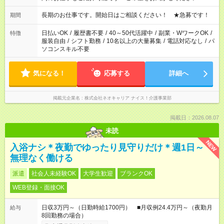
庭の都合でお休みが必要な場合も遠慮なくご相談ください。 ※
週最低15時間以上の勤務が必要です
長期のお仕事です。開始日はご相談ください！ ★急募です！
期間
日払いOK
/
履歴書不要
/
40～50代活躍中
/
副業・WワークOK
/
特徴
服装自由
/
シフト勤務
/
10名以上の大量募集
/
電話対応なし
/
パ
ソコンスキル不要
気になる！
応募する
詳細へ
掲載元企業名
株式会社ネオキャリア ナイス！介護事業部
掲載日：2026.08.07
未読
NEW
入浴ナシ＊夜勤でゆったり見守りだけ＊週1日～
無理なく働ける
派遣
社会人未経験OK
大学生歓迎
ブランクOK
WEB登録・面接OK
日収3万円～（日勤時給1700円） ■月収例24.4万円～（夜勤月
給与
8回勤務の場合）