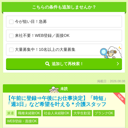
こちらの条件も追加しませんか？
今が狙い目！急募
来社不要！WEB登録／面接OK
大量募集中！10名以上の大量募集
追加して再検索！
掲載日：2026.08.08
未読
NEW
【午前に登録⇒午後にお仕事決定】「時短」
「週3日」など希望を叶える＊介護スタッフ
派遣
職種未経験OK
社会人未経験OK
大学生歓迎
ブランクOK
WEB登録・面接OK