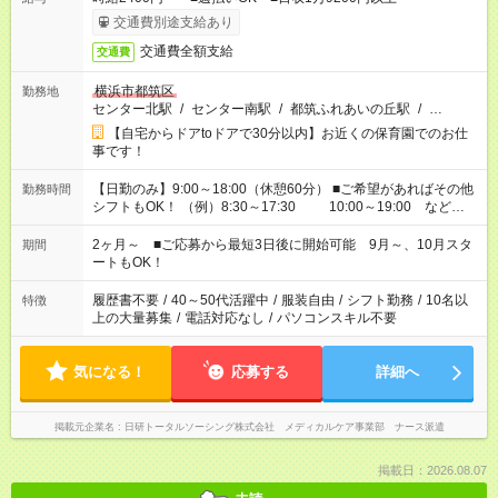
交通費別途支給あり
交通費全額支給
交通費
横浜市都筑区
勤務地
センター北駅
/
センター南駅
/
都筑ふれあいの丘駅
/
…
【自宅からドアtoドアで30分以内】お近くの保育園でのお仕
事です！
【日勤のみ】9:00～18:00（休憩60分） ■ご希望があればその他
勤務時間
シフトもOK！ （例）8:30～17:30 10:00～19:00 など
「家族とお休みを合わせたい」 「余裕を持って夕飯の準備がし
たい」 「できれば残業はしたくない」 など、ご希望があれば教
2ヶ月～ ■ご応募から最短3日後に開始可能 9月～、10月スタ
期間
えてくださいね。 ※Wワーク希望の方へ 今ご覧のお仕事で希望
ートもOK！
する勤務時間と、もう1つのお仕事の勤務時間。 合計で週40時
間を超える場合は応募できません
履歴書不要
/
40～50代活躍中
/
服装自由
/
シフト勤務
/
10名以
特徴
上の大量募集
/
電話対応なし
/
パソコンスキル不要
気になる！
応募する
詳細へ
掲載元企業名
日研トータルソーシング株式会社 メディカルケア事業部 ナース派遣
掲載日：2026.08.07