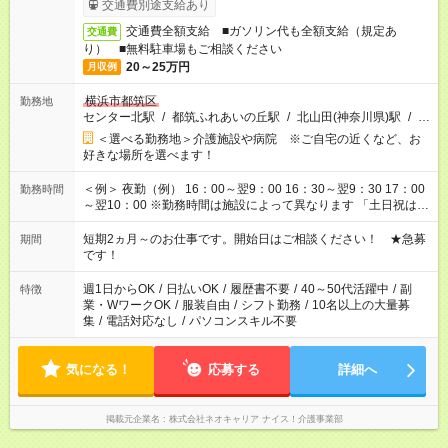
交通費別途支給あり
交通費全額支給 ■ガソリン代も全額支給（規定あ
交通費
り） ■無料駐車場もご相談ください
20～25万円
月収例
横浜市都筑区
勤務地
センター北駅
/
都筑ふれあいの丘駅
/
北山田(神奈川県)駅
/
…
＜選べる勤務地＞介護施設や病院 ※ご自宅の近くなど、お
好きな場所を選べます！
＜例＞ 夜勤（例） 16：00～翌9：00 16：30～翌9：30 17：00
勤務時間
～翌10：00 ※勤務時間は施設によって異なります 「土日祝は休
みたい」 「しっかり稼ぎたい」 「もう少し遅い時間から始めた
い」など ご希望にあったお仕事をご案内いたします。 ※未経験
短期2ヵ月～のお仕事です。開始日はご相談ください！ ★急募
期間
の方の場合は1～2ヶ月間は日中での仕事を経験いただき、 お
です！
仕事に慣れてからの夜勤になります。 ★家庭の都合でお休みが
必要な場合も遠慮なくご相談ください。
週1日からOK
/
日払いOK
/
履歴書不要
/
40～50代活躍中
/
副
特徴
業・WワークOK
/
服装自由
/
シフト勤務
/
10名以上の大量募
集
/
電話対応なし
/
パソコンスキル不要
気になる！
応募する
詳細へ
掲載元企業名
株式会社ネオキャリア ナイス！介護事業部