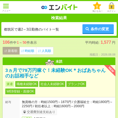
0
メニュー
気になる！
ログイン
検索結果
条件の変更
都筑区で週2～3日勤務のバイト一覧
106
1,577
件中
1
～
50
件表示
平均時給:
円
新着順
時給順
人気順
掲載日：2026.08.08
未読
NEW
3ヵ月で79万円稼ぐ！未経験OK＊おばあちゃん
のお話相手など
派遣
職種未経験OK
社会人未経験OK
ブランクOK
WEB登録・面接OK
無資格の方：時給1500円～1875円 / 介護福祉士：時給1800円～
給与
2250円 / 初任者以上：時給1600円～2000円
交通費別途支給あり