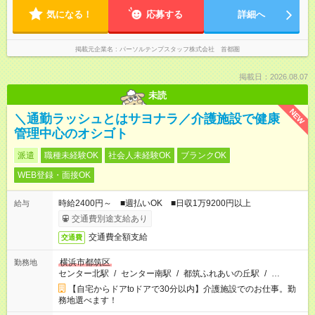
気になる！
応募する
詳細へ
掲載元企業名
パーソルテンプスタッフ株式会社 首都圏
掲載日：2026.08.07
未読
NEW
＼通勤ラッシュとはサヨナラ／介護施設で健康
管理中心のオシゴト
派遣
職種未経験OK
社会人未経験OK
ブランクOK
WEB登録・面接OK
時給2400円～ ■週払いOK ■日収1万9200円以上
給与
交通費別途支給あり
交通費全額支給
交通費
横浜市都筑区
勤務地
センター北駅
/
センター南駅
/
都筑ふれあいの丘駅
/
…
【自宅からドアtoドアで30分以内】介護施設でのお仕事。勤
務地選べます！