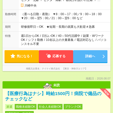
センター北駅
/
センター南駅
/
都筑ふれあいの丘駅
/
…
川崎中央
（選べる日勤・夜勤） ▼8：00～17：00／9：00～18：00
勤務時間
▼20：00～翌5：00／21：00～翌6：00 など
研修後即日～OK ★短期・長期の就業も大歓迎＃急募
期間
週1日からOK
/
日払いOK
/
40～50代活躍中
/
副業・Wワーク
特徴
OK
/
シフト勤務
/
10名以上の大量募集
/
電話対応なし
/
パソコ
ンスキル不要
気になる！
応募する
詳細へ
掲載元企業名
テイケイ株式会社 【東京・神奈川エリア】
掲載日：2026.08.07
未読
NEW
【医療行為はナシ】時給1500円！病院で備品の
チェックなど
派遣
職種未経験OK
社会人未経験OK
ブランクOK