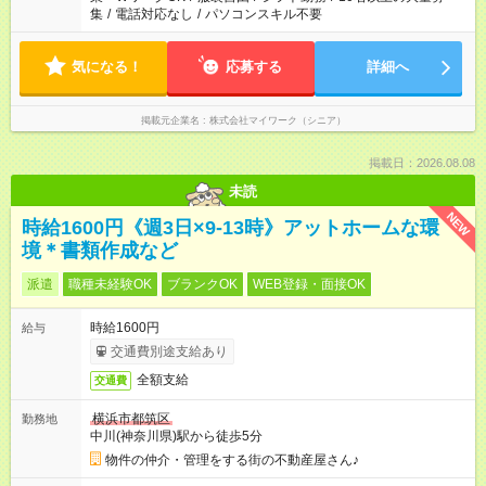
集
/
電話対応なし
/
パソコンスキル不要
気になる！
応募する
詳細へ
掲載元企業名
株式会社マイワーク（シニア）
掲載日：2026.08.08
未読
NEW
時給1600円《週3日×9-13時》アットホームな環
境＊書類作成など
派遣
職種未経験OK
ブランクOK
WEB登録・面接OK
時給1600円
給与
交通費別途支給あり
全額支給
交通費
横浜市都筑区
勤務地
中川(神奈川県)駅から徒歩5分
物件の仲介・管理をする街の不動産屋さん♪