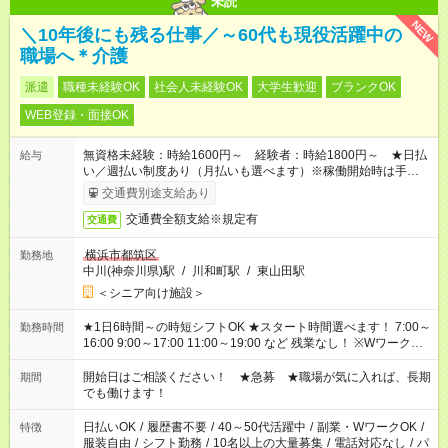
未読
NEW
＼10年後にも残る仕事／～60代も現役活躍中の
職場へ＊介護
派遣
職種未経験OK
社会人未経験OK
大学生歓迎
ブランクOK
WEB登録・面接OK
無資格未経験：時給1600円～ 経験者：時給1800円～ ★日払
給与
い／週払い制度あり（月払いも選べます）※稼働開始時は手続き
完了次第のお支払いとなります。
交通費別途支給あり
交通費全額支給※規定有
交通費
横浜市都筑区
勤務地
中川(神奈川県)駅
/
川和町駅
/
東山田駅
＜シニア向け施設＞
★1日6時間～の時短シフトOK ★スタート時間選べます！ 7:00～
勤務時間
16:00 9:00～17:00 11:00～19:00 など 残業なし！ ※Wワークの
場合、他のお仕事と合わせ週40時間超の就業はご案内できませ
ん ※法令に基づき、週20時間以上勤務は社会保険への加入対象
開始日はご相談ください！ ★急募 ★職場が気に入れば、長期
期間
となります ※労働者派遣法（日雇い派遣の原則禁止）により、
でも働けます！
短時間・短期間の就業はご案内が難しい場合があります
日払いOK
/
履歴書不要
/
40～50代活躍中
/
副業・WワークOK
/
特徴
服装自由
/
シフト勤務
/
10名以上の大量募集
/
電話対応なし
/
パ