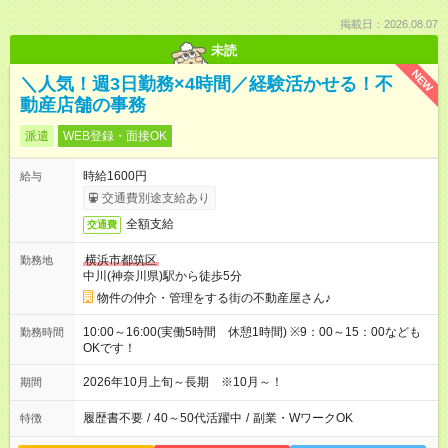
掲載日：2026.08.07
未読
NEW
＼人気！週3日勤務×4時間／経験活かせる！不
動産店舗の事務
派遣
WEB登録・面接OK
時給1600円
給与
交通費別途支給あり
全額支給
交通費
横浜市都筑区
勤務地
中川(神奈川県)駅から徒歩5分
物件の仲介・管理をする街の不動産屋さん♪
10:00～16:00(実働5時間 休憩1時間) ※9：00～15：00なども
勤務時間
OKです！
2026年10月上旬～長期 ※10月～！
期間
履歴書不要
/
40～50代活躍中
/
副業・WワークOK
特徴