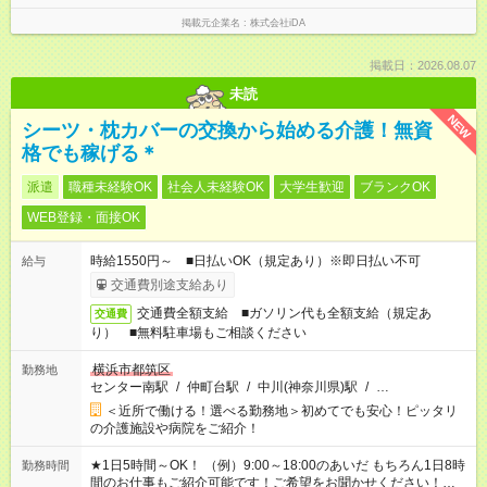
掲載元企業名
株式会社iDA
掲載日：2026.08.07
未読
NEW
シーツ・枕カバーの交換から始める介護！無資
格でも稼げる＊
派遣
職種未経験OK
社会人未経験OK
大学生歓迎
ブランクOK
WEB登録・面接OK
時給1550円～ ■日払いOK（規定あり）※即日払い不可
給与
交通費別途支給あり
交通費全額支給 ■ガソリン代も全額支給（規定あ
交通費
り） ■無料駐車場もご相談ください
横浜市都筑区
勤務地
センター南駅
/
仲町台駅
/
中川(神奈川県)駅
/
…
＜近所で働ける！選べる勤務地＞初めてでも安心！ピッタリ
の介護施設や病院をご紹介！
★1日5時間～OK！ （例）9:00～18:00のあいだ もちろん1日8時
勤務時間
間のお仕事もご紹介可能です！ご希望をお聞かせください！★家