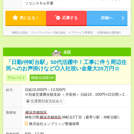
ソコンスキル不要
気になる！
応募する
詳細へ
掲載元企業名
マンパワーグループ株式会社 ケアサービス事業部 （医療福祉介護関連）
未読
「日勤/仲町台駅」50代活躍中！工事に伴う周辺住
民へのお声掛けなど◎入社祝い金最大20万円☆
アルバイト
職種未経験OK
日給10,000円～13,500円
給与
※別途交通費全額支給 ＜月収例＞ 日給10，000円×22日間＝22
万円 ◆スタートダッシュに 入社祝金最大200，000円を支給！
交通費別途支給あり
研修手当(法定研修20時間)：24，500円支給！ ◆昇給あり 資格
取得も応援しています♪ ◆交通費「全額」支給 公共交通機関を利
横浜市都筑区
勤務地
用の履歴を提出で、交通費全額支給！ 自動車通勤・バイク通勤
神奈川県
横浜市都筑区
仲町台2丁目（最寄り駅：仲町台駅）
もOK ◆日当保証 たとえ仕事が1時間で終わっても 日当は全額お
支払いします！ 業者さんと協力し合って、早く仕事を終えるほ
株式会社エンブリッジ警備保障
ど、お得……！ ◆その他 資格応援手当・隊長手当等 アルバイ
トから社員雇用までのキャリアアップを楽しめるスキームをご