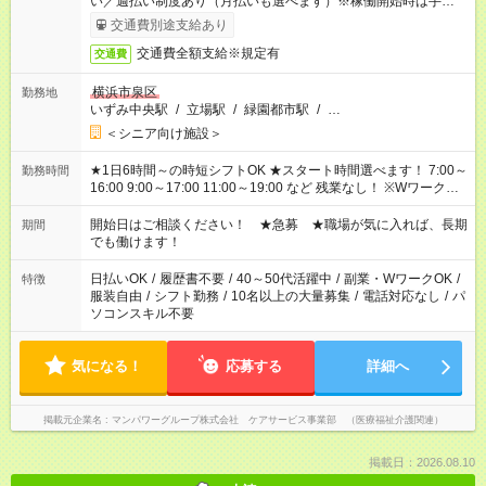
い／週払い制度あり（月払いも選べます）※稼働開始時は手続き
完了次第のお支払いとなります。
交通費別途支給あり
交通費全額支給※規定有
交通費
横浜市泉区
勤務地
いずみ中央駅
/
立場駅
/
緑園都市駅
/
…
＜シニア向け施設＞
★1日6時間～の時短シフトOK ★スタート時間選べます！ 7:00～
勤務時間
16:00 9:00～17:00 11:00～19:00 など 残業なし！ ※Wワークの
場合、他のお仕事と合わせ週40時間超の就業はご案内できませ
ん ※法令に基づき、週20時間以上勤務は社会保険への加入対象
開始日はご相談ください！ ★急募 ★職場が気に入れば、長期
期間
となります ※労働者派遣法（日雇い派遣の原則禁止）により、
でも働けます！
短時間・短期間の就業はご案内が難しい場合があります
日払いOK
/
履歴書不要
/
40～50代活躍中
/
副業・WワークOK
/
特徴
服装自由
/
シフト勤務
/
10名以上の大量募集
/
電話対応なし
/
パ
ソコンスキル不要
気になる！
応募する
詳細へ
掲載元企業名
マンパワーグループ株式会社 ケアサービス事業部 （医療福祉介護関連）
掲載日：2026.08.10