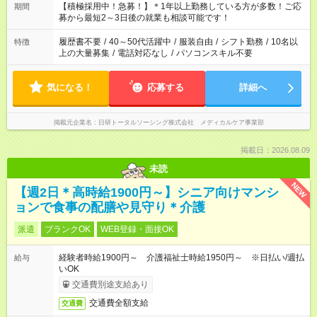
たくない」 など、ご希望を教えてくださいね。 ※Wワーク希望
【積極採用中！急募！】＊1年以上勤務している方が多数！ご応
期間
の方へ 今ご覧のお仕事で希望する勤務時間と、もう1つのお仕事
募から最短2～3日後の就業も相談可能です！
の勤務時間。 合計で週40時間を超える場合は応募できません。
履歴書不要
/
40～50代活躍中
/
服装自由
/
シフト勤務
/
10名以
特徴
上の大量募集
/
電話対応なし
/
パソコンスキル不要
気になる！
応募する
詳細へ
掲載元企業名
日研トータルソーシング株式会社 メディカルケア事業部
掲載日：2026.08.09
未読
NEW
【週2日＊高時給1900円～】シニア向けマンシ
ョンで食事の配膳や見守り＊介護
派遣
ブランクOK
WEB登録・面接OK
経験者時給1900円～ 介護福祉士時給1950円～ ※日払い/週払
給与
いOK
交通費別途支給あり
交通費全額支給
交通費