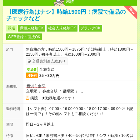
未読
NEW
【医療行為はナシ】時給1500円！病院で備品の
チェックなど
派遣
職種未経験OK
社会人未経験OK
ブランクOK
WEB登録・面接OK
無資格の方：時給1500円～1875円 / 介護福祉士：時給1800円～
給与
2250円 / 初任者以上：時給1600円～2000円
交通費別途支給あり
全額支給
交通費
25～30万円
月収例
横浜市泉区
勤務地
立場駅
/
弥生台駅
/
踊場駅
/
…
病院 ★勤務地選べます！
【シフト例】 07:00～16:00 09:00～18:00 17:00～09:00 ※ 上記
勤務時間
は一例です！その他シフトもご相談ください！
即日～2ヶ月以上
期間
日払いOK
/
履歴書不要
/
40～50代活躍中
/
シフト勤務
/
10名以
特徴