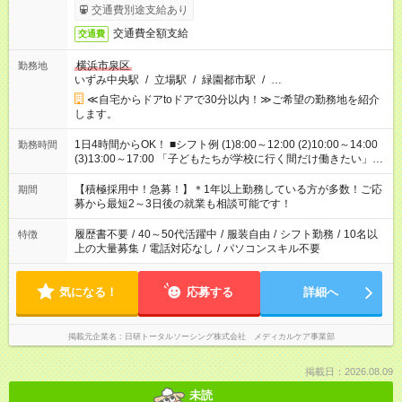
交通費別途支給あり
交通費全額支給
交通費
横浜市泉区
勤務地
いずみ中央駅
/
立場駅
/
緑園都市駅
/
…
≪自宅からドアtoドアで30分以内！≫ご希望の勤務地を紹介
します。
1日4時間からOK！ ■シフト例 (1)8:00～12:00 (2)10:00～14:00
勤務時間
(3)13:00～17:00 「子どもたちが学校に行く間だけ働きたい」
「余裕を持って夕飯の準備がしたい」 「午前中は働いて、午後
はプライベートの時間にしたい」 など、ご希望を教えてくださ
【積極採用中！急募！】＊1年以上勤務している方が多数！ご応
期間
いね。 ※Wワーク希望の方へ 今ご覧のお仕事で希望する勤務時
募から最短2～3日後の就業も相談可能です！
間と、もう1つのお仕事の勤務時間。 合計で週40時間を超える
場合は応募できません。
履歴書不要
/
40～50代活躍中
/
服装自由
/
シフト勤務
/
10名以
特徴
上の大量募集
/
電話対応なし
/
パソコンスキル不要
気になる！
応募する
詳細へ
掲載元企業名
日研トータルソーシング株式会社 メディカルケア事業部
掲載日：2026.08.09
未読