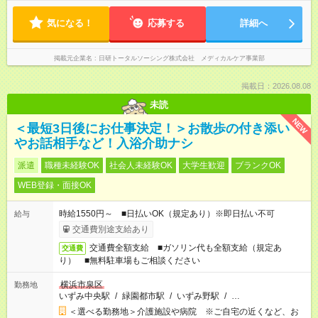
気になる！
応募する
詳細へ
掲載元企業名
日研トータルソーシング株式会社 メディカルケア事業部
掲載日：2026.08.08
未読
NEW
＜最短3日後にお仕事決定！＞お散歩の付き添い
やお話相手など！入浴介助ナシ
派遣
職種未経験OK
社会人未経験OK
大学生歓迎
ブランクOK
WEB登録・面接OK
時給1550円～ ■日払いOK（規定あり）※即日払い不可
給与
交通費別途支給あり
交通費全額支給 ■ガソリン代も全額支給（規定あ
交通費
り） ■無料駐車場もご相談ください
横浜市泉区
勤務地
いずみ中央駅
/
緑園都市駅
/
いずみ野駅
/
…
＜選べる勤務地＞介護施設や病院 ※ご自宅の近くなど、お