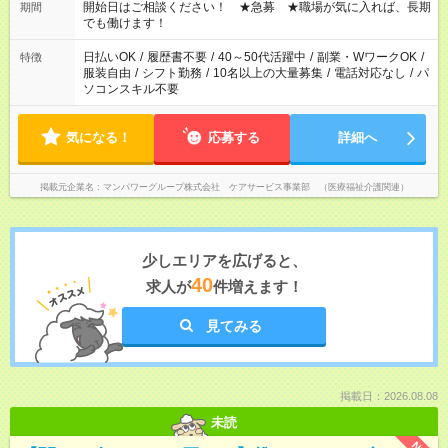
ん ※法令に基づき、週20時間以上勤務は社会保険への加入対象
開始日はご相談ください！ ★急募 ★職場が気に入れば、長期
期間
となります ※労働者派遣法（日雇い派遣の原則禁止）により、
でも働けます！
短時間・短期間の就業はご案内が難しい場合があります
日払いOK
/
履歴書不要
/
40～50代活躍中
/
副業・WワークOK
/
特徴
服装自由
/
シフト勤務
/
10名以上の大量募集
/
電話対応なし
/
パ
ソコンスキル不要
気になる！
応募する
詳細へ
掲載元企業名
マンパワーグループ株式会社 ケアサービス事業部 （医療福祉介護関連）
少しエリアを広げると、
40
求人が
件増えます！
見てみる
掲載日：2026.08.08
未読