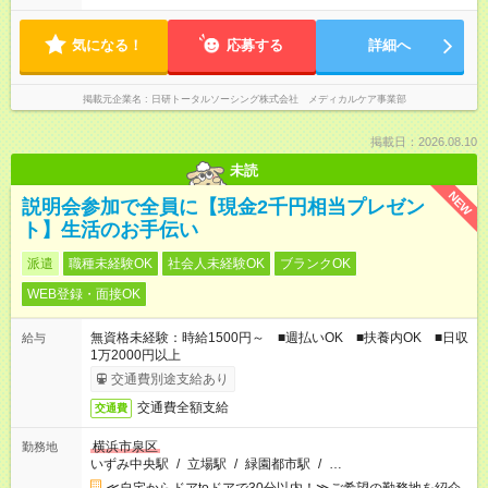
気になる！
応募する
詳細へ
掲載元企業名
日研トータルソーシング株式会社 メディカルケア事業部
掲載日：2026.08.10
未読
NEW
説明会参加で全員に【現金2千円相当プレゼン
ト】生活のお手伝い
派遣
職種未経験OK
社会人未経験OK
ブランクOK
WEB登録・面接OK
無資格未経験：時給1500円～ ■週払いOK ■扶養内OK ■日収
給与
1万2000円以上
交通費別途支給あり
交通費全額支給
交通費
横浜市泉区
勤務地
いずみ中央駅
/
立場駅
/
緑園都市駅
/
…