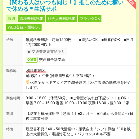
NEW
【関わる人はいつも同じ！】推しのために稼い
で休める＊生活サポ
派遣
職種未経験OK
社会人未経験OK
ブランクOK
WEB登録・面接OK
無資格未経験：時給1500円～ ■週払いOK ■扶養内OK ■日収
給与
1万2000円以上
交通費別途支給あり
交通費全額支給
交通費
横浜市泉区
勤務地
踊場駅
/
中田(神奈川県)駅
/
下飯田駅
/
…
≪自宅からドアtoドアで30分以内！≫ご希望の勤務地を紹介
します。
9:00～18:00（休憩60分） ■ご希望があれば下記シフトもOK！
勤務時間
早番 7:00～16:00 遅番 10:00～19:00 夜勤 16:30～翌9:30 「家族
と休みを合わせたい」 「余裕を持って夕飯の準備がしたい」
「できれば残業はしたくない」 など、ご希望を教えてください
【現在も積極採用中！急募！】■2カ月～ ■応募から最短2～3日
期間
ね。 ※Wワーク希望の方へ 今ご覧のお仕事で希望する勤務時間
後に就業可能！
と、もう1つのお仕事の勤務時間。 合計で週40時間を超える場
合は応募できません。
履歴書不要
/
40～50代活躍中
/
服装自由
/
シフト勤務
/
10名以
特徴
上の大量募集
/
電話対応なし
/
パソコンスキル不要