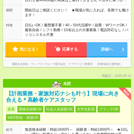
合わせ週40時間超の就業はご案内できません ※法令に基づき、
週20時間以上勤務は社会保険への加入対象となります ※労働者
派遣法（日雇い派遣の原則禁止）により、短時間・短期間の就
開始日はご相談ください！ ★職場が気に入れば、長期でも働け
期間
業はご案内が難しい場合があります
ます！
日払いOK
/
履歴書不要
/
40～50代活躍中
/
副業・WワークOK
/
特徴
服装自由
/
シフト勤務
/
10名以上の大量募集
/
電話対応なし
/
パ
ソコンスキル不要
気になる！
応募する
詳細へ
掲載元企業名
マンパワーグループ株式会社 ケアサービス事業部 （医療福祉介護関連）
掲載日：2026.08.10
未読
NEW
【計画業務・家族対応ナシも叶う】現場に向き
合える＊高齢者ケアスタッフ
派遣
職種未経験OK
社会人未経験OK
大学生歓迎
ブランクOK
WEB登録・面接OK
無資格未経験：時給1600円～ 経験者：時給1800円～ ★日払
給与