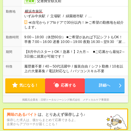
交通費全額支給
交通費
横浜市泉区
勤務地
いずみ中央駅
/
立場駅
/
緑園都市駅
/
…
≪自宅からドアtoドアで30分以内！≫ご希望の勤務地を紹介
します。
9:00～18:00（休憩60分） ■ご希望があれば下記シフトもOK！
勤務時間
早番 7:00～16:00 遅番 10:00～19:00 夜勤 16:30～翌9:30 「家族
と休みを合わせたい」 「余裕を持って夕飯の準備がしたい」
「できれば残業はしたくない」 など、ご希望を教えてください
【8月中のスタートOK！急募！】2カ月～ ■ご応募から最短2～
期間
ね。 ※Wワーク希望の方へ 今ご覧のお仕事で希望する勤務時間
3日後に就業が可能です！
と、もう1つのお仕事の勤務時間。 合計で週40時間を超える場
合は応募できません。
履歴書不要
/
40～50代活躍中
/
服装自由
/
シフト勤務
/
10名以
特徴
上の大量募集
/
電話対応なし
/
パソコンスキル不要
気になる！
応募する
詳細へ
掲載元企業名
日研トータルソーシング株式会社 メディカルケア事業部
興味のあるバイト
は、とりあえず保存しよう♪
保存した求人は、後からまとめて応募できるよ。
企業からアプローチが届くことも！