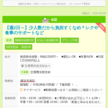
掲載元企業名
日研トータルソーシング株式会社 メディカルケア事業部
掲載日：2026.08.09
未読
NEW
【週2日～】少人数だから負担すくなめ＊レクや
食事のサポートなど
派遣
職種未経験OK
社会人未経験OK
ブランクOK
WEB登録・面接OK
無資格未経験：時給1500円～ ■週払いOK ■扶養内OK ■日収
給与
1万2000円以上
交通費別途支給あり
交通費全額支給
交通費
横浜市泉区
勤務地
踊場駅
/
中田(神奈川県)駅
/
下飯田駅
/
…
デイサービス ■勤務地選べます！お気軽にご相談ください！
9:00～18:00（休憩60分） ■ご希望があれば下記シフトもOK！
勤務時間
早番 7:00～16:00 遅番 10:00～19:00 「家族と休みを合わせた
い」 「余裕を持って夕飯の準備がしたい」 「できれば残業はし