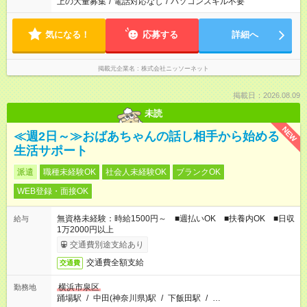
上の大量募集
/
電話対応なし
/
パソコンスキル不要
気になる！
応募する
詳細へ
掲載元企業名
株式会社ニッソーネット
掲載日：2026.08.09
未読
NEW
≪週2日～≫おばあちゃんの話し相手から始める
生活サポート
派遣
職種未経験OK
社会人未経験OK
ブランクOK
WEB登録・面接OK
無資格未経験：時給1500円～ ■週払いOK ■扶養内OK ■日収
給与
1万2000円以上
交通費別途支給あり
交通費全額支給
交通費
横浜市泉区
勤務地
踊場駅
/
中田(神奈川県)駅
/
下飯田駅
/
…