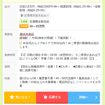
日収2.8万円：時給1500円×8h＋残業割増（時給1.25×8h）+深夜
給与
割増（時給0.25×5h）
交通費別途支給あり
交通費全額支給
交通費
10～15万円
月収例
横浜市泉区
勤務地
踊場駅
/
中田(神奈川県)駅
/
下飯田駅
/
…
≪自宅からドアtoドアで30分以内！≫ご希望の勤務地を紹介
します。
【1】日勤の場合 9:00～18:00（休憩60分） ※ご希望があれば下
勤務時間
記シフトもOK！ 早番 7:00～16:00 遅番 10:00～19:00 【2】夜
勤の場合 16:30～翌9:30 16:30～翌10:30など ※Wワーク希望の
方へ 今ご覧のお仕事で希望する勤務時間と、もう1つのお仕事の
【現在も積極採用中！急募！】■2カ月～ ■応募から最短2～3日
期間
勤務時間。 合計で週40時間を超える場合は応募できません。
後に就業可能！
週1日からOK
/
履歴書不要
/
40～50代活躍中
/
服装自由
/
シフ
特徴
ト勤務
/
10名以上の大量募集
/
電話対応なし
/
パソコンスキル不
要
気になる！
応募する
詳細へ