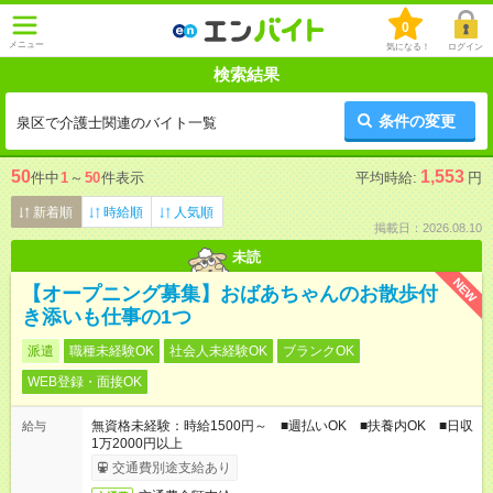
0
メニュー
気になる！
ログイン
検索結果
条件の変更
泉区で介護士関連のバイト一覧
50
1,553
件中
1
～
50
件表示
平均時給:
円
新着順
時給順
人気順
掲載日：2026.08.10
未読
NEW
【オープニング募集】おばあちゃんのお散歩付
き添いも仕事の1つ
派遣
職種未経験OK
社会人未経験OK
ブランクOK
WEB登録・面接OK
無資格未経験：時給1500円～ ■週払いOK ■扶養内OK ■日収
給与
1万2000円以上
交通費別途支給あり