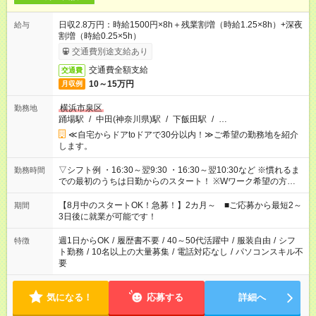
日収2.8万円：時給1500円×8h＋残業割増（時給1.25×8h）+深夜
給与
割増（時給0.25×5h）
交通費別途支給あり
交通費全額支給
交通費
10～15万円
月収例
横浜市泉区
勤務地
踊場駅
/
中田(神奈川県)駅
/
下飯田駅
/
…
≪自宅からドアtoドアで30分以内！≫ご希望の勤務地を紹介
します。
▽シフト例 ・16:30～翌9:30 ・16:30～翌10:30など ※慣れるま
勤務時間
での最初のうちは日勤からのスタート！ ※Wワーク希望の方へ
今ご覧のお仕事で希望する勤務時間と、もう1つのお仕事の勤務
時間。 合計で週40時間を超える場合は応募できません。
【8月中のスタートOK！急募！】2カ月～ ■ご応募から最短2～
期間
3日後に就業が可能です！
週1日からOK
/
履歴書不要
/
40～50代活躍中
/
服装自由
/
シフ
特徴
ト勤務
/
10名以上の大量募集
/
電話対応なし
/
パソコンスキル不
要
気になる！
応募する
詳細へ