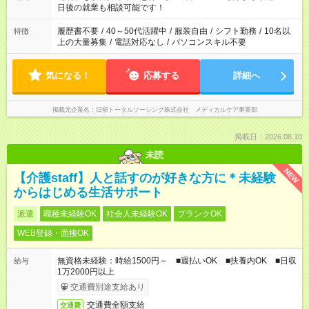
の方へ 今ご覧のお仕事で希望する勤務時間と、もう1つのお仕事
日後の就業も相談可能です！
の勤務時間。 合計で週40時間を超える場合は応募できません。
履歴書不要
/
40～50代活躍中
/
服装自由
/
シフト勤務
/
10名以
特徴
上の大量募集
/
電話対応なし
/
パソコンスキル不要
気になる！
応募する
詳細へ
掲載元企業名
日研トータルソーシング株式会社 メディカルケア事業部
掲載日：2026.08.10
未読
NEW
【介護staff】人と話すのが好きな方に＊未経験
からはじめる生活サポート
派遣
職種未経験OK
社会人未経験OK
ブランクOK
WEB登録・面接OK
無資格未経験：時給1500円～ ■週払いOK ■扶養内OK ■日収
給与
1万2000円以上
交通費別途支給あり
交通費全額支給
交通費