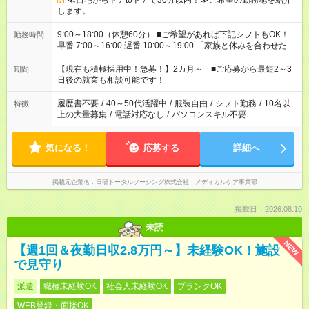
≪自宅からドアtoドアで30分以内！≫ご希望の勤務地を紹介
します。
9:00～18:00（休憩60分） ■ご希望があれば下記シフトもOK！
勤務時間
早番 7:00～16:00 遅番 10:00～19:00 「家族と休みを合わせた
い」 「余裕を持って夕飯の準備がしたい」 「できれば残業はし
たくない」 など、ご希望を教えてくださいね。 ※Wワーク希望
【現在も積極採用中！急募！】2カ月～ ■ご応募から最短2～3
期間
の方へ 今ご覧のお仕事で希望する勤務時間と、もう1つのお仕事
日後の就業も相談可能です！
の勤務時間。 合計で週40時間を超える場合は応募できません。
履歴書不要
/
40～50代活躍中
/
服装自由
/
シフト勤務
/
10名以
特徴
上の大量募集
/
電話対応なし
/
パソコンスキル不要
気になる！
応募する
詳細へ
掲載元企業名
日研トータルソーシング株式会社 メディカルケア事業部
掲載日：2026.08.10
未読
NEW
【週1回＆夜勤日収2.8万円～】未経験OK！施設
で見守り
派遣
職種未経験OK
社会人未経験OK
ブランクOK
WEB登録・面接OK