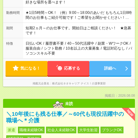
好きな場所を選べます！
★1日5時間～OK！ （例）9:00～18:00のあいだ もちろん1日8時
勤務時間
間のお仕事もご紹介可能です！ご希望をお聞かせください！★家
庭の都合でお休みが必要な場合も遠慮なくご相談ください。 ※
週最低15時間以上の勤務が必要です
短期2ヵ月～のお仕事です。開始日はご相談ください！ ★急募
期間
です！
日払いOK
/
履歴書不要
/
40～50代活躍中
/
副業・WワークOK
/
特徴
服装自由
/
シフト勤務
/
10名以上の大量募集
/
電話対応なし
/
パ
ソコンスキル不要
気になる！
応募する
詳細へ
掲載元企業名
株式会社ネオキャリア ナイス！介護事業部
掲載日：2026.08.08
未読
NEW
＼10年後にも残る仕事／～60代も現役活躍中の
職場へ＊介護
派遣
職種未経験OK
社会人未経験OK
大学生歓迎
ブランクOK