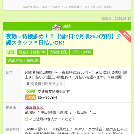
掲載元企業名
日研トータルソーシング株式会社 メディカルケア事業部
掲載日：2026.08.10
未読
NEW
夜勤＝待機多め！？【週2日で月収25.9万円】介
護スタッフ＊日払いOK!
派遣
社会人未経験OK
大学生歓迎
ブランクOK
WEB登録・面接OK
経験者時給1800円～（夜勤時給2250円～）★日収3万2400円以
給与
上★日払い／週払い制度あり（月払いも選べます）※稼働開始時
は手続き完了次第のお支払いとなります。
交通費別途支給あり
交通費支給※規定有
交通費
25～30万円
月収例
横浜市泉区
勤務地
踊場駅
/
中田(神奈川県)駅
/
下飯田駅
/
…
＜ご近所の老人ホームなど＞
16:00～翌9:00 ※残業なし！ ※Wワークの場合、他のお仕事と
勤務時間