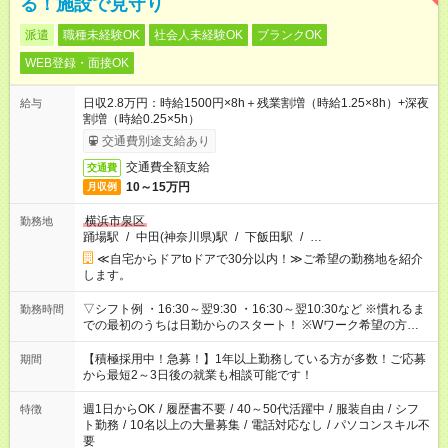
る！施設で見守り
派遣
職種未経験OK
社会人未経験OK
ブランクOK
WEB登録・面接OK
日収2.8万円：時給1500円×8h＋残業割増（時給1.25×8h）+深夜
給与
割増（時給0.25×5h）
交通費別途支給あり
交通費全額支給
交通費
10～15万円
月収例
横浜市泉区
勤務地
踊場駅
/
中田(神奈川県)駅
/
下飯田駅
/
…
≪自宅からドアtoドアで30分以内！≫ご希望の勤務地を紹介
します。
▽シフト例 ・16:30～翌9:30 ・16:30～翌10:30など ※慣れるま
勤務時間
での最初のうちは日勤からのスタート！ ※Wワーク希望の方へ
今ご覧のお仕事で希望する勤務時間と、もう1つのお仕事の勤務
時間。 合計で週40時間を超える場合は応募できません。
【積極採用中！急募！】1年以上勤務している方が多数！ご応募
期間
から最短2～3日後の就業も相談可能です！
週1日からOK
/
履歴書不要
/
40～50代活躍中
/
服装自由
/
シフ
特徴
ト勤務
/
10名以上の大量募集
/
電話対応なし
/
パソコンスキル不
要