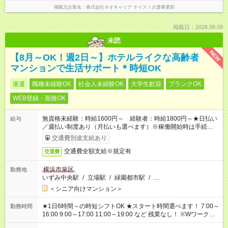
掲載元企業名
株式会社ネオキャリア ナイス！介護事業部
掲載日：2026.08.09
未読
NEW
【8月～OK！週2日～】ホテルライクな高齢者
マンションで生活サポート＊時短OK
派遣
職種未経験OK
社会人未経験OK
大学生歓迎
ブランクOK
WEB登録・面接OK
無資格未経験：時給1600円～ 経験者：時給1800円～★日払い
給与
／週払い制度あり（月払いも選べます）※稼働開始時は手続き完
了次第のお支払いとなります。
交通費別途支給あり
交通費全額支給※規定有
交通費
横浜市泉区
勤務地
いずみ中央駅
/
立場駅
/
緑園都市駅
/
…
＜シニア向けマンション＞
★1日6時間～の時短シフトOK ★スタート時間選べます！ 7:00～
勤務時間
16:00 9:00～17:00 11:00～19:00 など 残業なし！ ※Wワークの
場合、他のお仕事と合わせ週40時間超の就業はご案内できませ