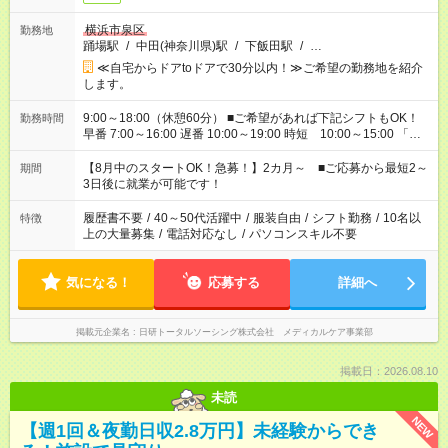
横浜市泉区
勤務地
踊場駅
/
中田(神奈川県)駅
/
下飯田駅
/
…
≪自宅からドアtoドアで30分以内！≫ご希望の勤務地を紹介
します。
9:00～18:00（休憩60分） ■ご希望があれば下記シフトもOK！
勤務時間
早番 7:00～16:00 遅番 10:00～19:00 時短 10:00～15:00 「家
族と休みを合わせたい」 「余裕を持って夕飯の準備がしたい」
「できれば残業はしたくない」 など、ご希望を教えてください
【8月中のスタートOK！急募！】2カ月～ ■ご応募から最短2～
期間
ね。 ※Wワーク希望の方へ 今ご覧のお仕事で希望する勤務時間
3日後に就業が可能です！
と、もう1つのお仕事の勤務時間。 合計で週40時間を超える場
合は応募できません。
履歴書不要
/
40～50代活躍中
/
服装自由
/
シフト勤務
/
10名以
特徴
上の大量募集
/
電話対応なし
/
パソコンスキル不要
気になる！
応募する
詳細へ
掲載元企業名
日研トータルソーシング株式会社 メディカルケア事業部
掲載日：2026.08.10
未読
NEW
【週1回＆夜勤日収2.8万円】未経験からでき