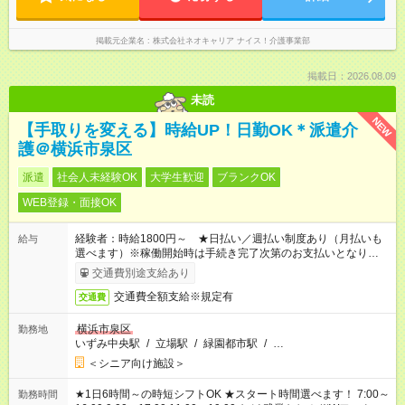
掲載元企業名
株式会社ネオキャリア ナイス！介護事業部
掲載日：2026.08.09
未読
NEW
【手取りを変える】時給UP！日勤OK＊派遣介
護＠横浜市泉区
派遣
社会人未経験OK
大学生歓迎
ブランクOK
WEB登録・面接OK
経験者：時給1800円～ ★日払い／週払い制度あり（月払いも
給与
選べます）※稼働開始時は手続き完了次第のお支払いとなりま
す。
交通費別途支給あり
交通費全額支給※規定有
交通費
横浜市泉区
勤務地
いずみ中央駅
/
立場駅
/
緑園都市駅
/
…
＜シニア向け施設＞
★1日6時間～の時短シフトOK ★スタート時間選べます！ 7:00～
勤務時間