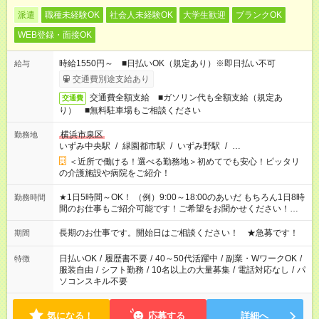
派遣
職種未経験OK
社会人未経験OK
大学生歓迎
ブランクOK
WEB登録・面接OK
時給1550円～ ■日払いOK（規定あり）※即日払い不可
給与
交通費別途支給あり
交通費全額支給 ■ガソリン代も全額支給（規定あ
交通費
り） ■無料駐車場もご相談ください
横浜市泉区
勤務地
いずみ中央駅
/
緑園都市駅
/
いずみ野駅
/
…
＜近所で働ける！選べる勤務地＞初めてでも安心！ピッタリ
の介護施設や病院をご紹介！
★1日5時間～OK！ （例）9:00～18:00のあいだ もちろん1日8時
勤務時間
間のお仕事もご紹介可能です！ご希望をお聞かせください！★家
庭の都合でお休みが必要な場合も遠慮なくご相談ください。 ※
週最低15時間以上の勤務が必要です
長期のお仕事です。開始日はご相談ください！ ★急募です！
期間
日払いOK
/
履歴書不要
/
40～50代活躍中
/
副業・WワークOK
/
特徴
服装自由
/
シフト勤務
/
10名以上の大量募集
/
電話対応なし
/
パ
ソコンスキル不要
気になる！
応募する
詳細へ