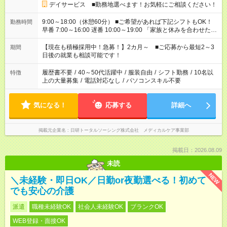
デイサービス ■勤務地選べます！お気軽にご相談ください！
9:00～18:00（休憩60分） ■ご希望があれば下記シフトもOK！
勤務時間
早番 7:00～16:00 遅番 10:00～19:00 「家族と休みを合わせた
い」 「余裕を持って夕飯の準備がしたい」 「できれば残業はし
たくない」 など、ご希望を教えてくださいね。 ※Wワーク希望
【現在も積極採用中！急募！】2カ月～ ■ご応募から最短2～3
期間
の方へ 今ご覧のお仕事で希望する勤務時間と、もう1つのお仕事
日後の就業も相談可能です！
の勤務時間。 合計で週40時間を超える場合は応募できません。
履歴書不要
/
40～50代活躍中
/
服装自由
/
シフト勤務
/
10名以
特徴
上の大量募集
/
電話対応なし
/
パソコンスキル不要
気になる！
応募する
詳細へ
掲載元企業名
日研トータルソーシング株式会社 メディカルケア事業部
掲載日：2026.08.09
未読
NEW
＼未経験・即日OK／日勤or夜勤選べる！初めて
でも安心の介護
派遣
職種未経験OK
社会人未経験OK
ブランクOK
WEB登録・面接OK