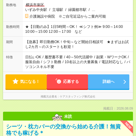
横浜市泉区
勤務地
いずみ中央駅
/
立場駅
/
緑園都市駅
/
…
介護施設や病院 ※ご自宅近辺からご案内可能
★【日勤のみ】1日5時間～OK！ ≪シフト例≫ 9:00～14:00
勤務時間
10:00～15:00 12:00～17:00 など
【急募】即日勤務OK！中旬～など開始日相談可 ★まずはお試
期間
し2カ月～のスタートも歓迎！
日払いOK
/
履歴書不要
/
40～50代活躍中
/
副業・WワークOK
/
特徴
服装自由
/
シフト勤務
/
10名以上の大量募集
/
電話対応なし
/
パ
ソコンスキル不要
気になる！
応募する
詳細へ
掲載元企業名
ケアスタッフィング株式会社
掲載日：2026.08.09
未読
NEW
シーツ・枕カバーの交換から始める介護！無資
格でも稼げる＊