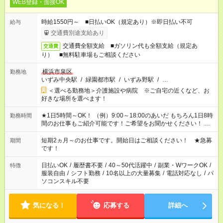
WEB登録・面接OK
時給1550円～ ■日払いOK（規定あり）※即日払い不可
給与
交通費別途支給あり
交通費全額支給 ■ガソリン代も全額支給（規定あ
交通費
り） ■無料駐車場もご相談ください
横浜市泉区
勤務地
いずみ中央駅
/
緑園都市駅
/
いずみ野駅
/
…
＜選べる勤務地＞介護施設や病院 ※ご自宅の近くなど、お
好きな場所を選べます！
★1日5時間～OK！ （例）9:00～18:00のあいだ もちろん1日8時
勤務時間
間のお仕事もご紹介可能です！ご希望をお聞かせください！ ※
週最低15時間以上の勤務が必要です
短期2ヵ月～のお仕事です。開始日はご相談ください！ ★急募
期間
です！
日払いOK
/
履歴書不要
/
40～50代活躍中
/
副業・WワークOK
/
特徴
服装自由
/
シフト勤務
/
10名以上の大量募集
/
電話対応なし
/
パ
ソコンスキル不要
気になる！
応募する
詳細へ