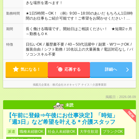
きな場所を選べます！
★1日5時間～OK！ （例）9:00～18:00のあいだ もちろん1日8時
勤務時間
間のお仕事もご紹介可能です！ご希望をお聞かせください！★家
庭の都合でお休みが必要な場合も遠慮なくご相談ください。 ※
週最低15時間以上の勤務が必要です
長く働ける職場です。開始日はご相談ください！ ★短期2ヶ月
期間
～勤務もＯＫ
日払いOK
/
履歴書不要
/
40～50代活躍中
/
副業・WワークOK
/
特徴
服装自由
/
シフト勤務
/
10名以上の大量募集
/
電話対応なし
/
パ
ソコンスキル不要
気になる！
応募する
詳細へ
掲載元企業名
株式会社ネオキャリア ナイス！介護事業部
掲載日：2026.08.09
未読
NEW
【午前に登録⇒午後にお仕事決定】「時短」
「週3日」など希望を叶える＊介護スタッフ
派遣
職種未経験OK
社会人未経験OK
大学生歓迎
ブランクOK