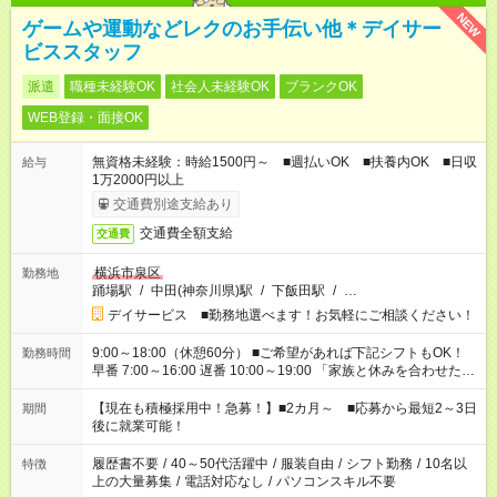
NEW
ゲームや運動などレクのお手伝い他＊デイサー
ビススタッフ
派遣
職種未経験OK
社会人未経験OK
ブランクOK
WEB登録・面接OK
無資格未経験：時給1500円～ ■週払いOK ■扶養内OK ■日収
給与
1万2000円以上
交通費別途支給あり
交通費全額支給
交通費
横浜市泉区
勤務地
踊場駅
/
中田(神奈川県)駅
/
下飯田駅
/
…
デイサービス ■勤務地選べます！お気軽にご相談ください！
9:00～18:00（休憩60分） ■ご希望があれば下記シフトもOK！
勤務時間
早番 7:00～16:00 遅番 10:00～19:00 「家族と休みを合わせた
い」 「余裕を持って夕飯の準備がしたい」 「できれば残業はし
たくない」 など、ご希望を教えてくださいね。 ※Wワーク希望
【現在も積極採用中！急募！】■2カ月～ ■応募から最短2～3日
期間
の方へ 今ご覧のお仕事で希望する勤務時間と、もう1つのお仕事
後に就業可能！
の勤務時間。 合計で週40時間を超える場合は応募できません。
履歴書不要
/
40～50代活躍中
/
服装自由
/
シフト勤務
/
10名以
特徴
上の大量募集
/
電話対応なし
/
パソコンスキル不要