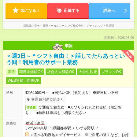
気になる！
応募する
詳細へ
掲載元企業名
日研トータルソーシング株式会社 メディカルケア事業部
掲載日：2026.08.09
未読
NEW
＜週3日～＊シフト自由！＞話してたらあっとい
う間！利用者のサポート業務
派遣
職種未経験OK
社会人未経験OK
大学生歓迎
ブランクOK
WEB登録・面接OK
時給1550円～ ■日払いOK（規定あり）※即日払い不可
給与
交通費別途支給あり
交通費全額支給 ■ガソリン代も全額支給（規定あ
交通費
り） ■無料駐車場もご相談ください
横浜市泉区
勤務地
いずみ中央駅
/
緑園都市駅
/
いずみ野駅
/
…
＜選べる勤務地＞デイサービス ※ご自宅の近くなど、お好