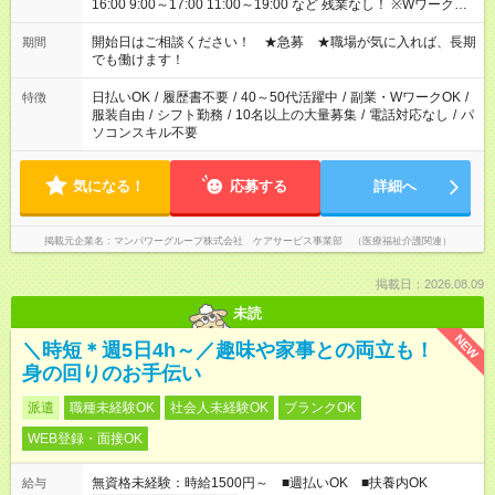
16:00 9:00～17:00 11:00～19:00 など 残業なし！ ※Wワークの
場合、他のお仕事と合わせ週40時間超の就業はご案内できませ
ん ※法令に基づき、週20時間以上勤務は社会保険への加入対象
開始日はご相談ください！ ★急募 ★職場が気に入れば、長期
期間
となります ※労働者派遣法（日雇い派遣の原則禁止）により、
でも働けます！
短時間・短期間の就業はご案内が難しい場合があります
日払いOK
/
履歴書不要
/
40～50代活躍中
/
副業・WワークOK
/
特徴
服装自由
/
シフト勤務
/
10名以上の大量募集
/
電話対応なし
/
パ
ソコンスキル不要
気になる！
応募する
詳細へ
掲載元企業名
マンパワーグループ株式会社 ケアサービス事業部 （医療福祉介護関連）
掲載日：2026.08.09
未読
NEW
＼時短＊週5日4h～／趣味や家事との両立も！
身の回りのお手伝い
派遣
職種未経験OK
社会人未経験OK
ブランクOK
WEB登録・面接OK
無資格未経験：時給1500円～ ■週払いOK ■扶養内OK
給与