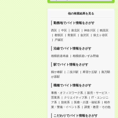
他の検索結果を見る
勤務地でバイト情報をさがす
西区
中区
港北区
神奈川区
鶴見区
都筑区
青葉区
金沢区
保土ヶ谷区
戸塚区
沿線でバイト情報をさがす
相模鉄道本線
相模鉄道いずみ野線
駅でバイト情報をさがす
鶴ケ峰駅
二俣川駅
希望ケ丘駅
南万騎
が原駅
職種でバイト情報をさがす
事務・オフィスワーク系
販売・サービス・
営業系
クリエイティブ系
IT・エンジニ
ア系
技術系
医療・介護・福祉系
軽作
業・警備・イベント系
調査・教育・その他
こだわりでバイト情報をさがす