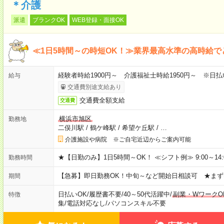
＊介護
派遣
ブランクOK
WEB登録・面接OK
≪1日5時間～の時短OK！≫業界最高水準の高時給で
経験者時給1900円～ 介護福祉士時給1950円～ ※日払
給与
交通費別途支給あり
交通費全額支給
交通費
横浜市旭区
勤務地
二俣川駅
/
鶴ケ峰駅
/
希望ケ丘駅
/
…
介護施設や病院 ※ご自宅近辺からご案内可能
★【日勤のみ】1日5時間～OK！ ≪シフト例≫ 9:00～14:00 10
勤務時間
【急募】即日勤務OK！中旬～など開始日相談可 ★まず
期間
日払いOK
/
履歴書不要
/
40～50代活躍中
/
副業・WワークO
特徴
集
/
電話対応なし
/
パソコンスキル不要