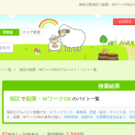
神奈川県旭区で副業・WワークOKの
会員登録
エリア変更
関東版
望条件
イト一覧
旭区の副業・WワークOKのアルバイト・バイト一覧
検索結果
旭区
副業・WワークOK
で
のバイト一覧
旭区のアルバイト情報です。
オフィスワーク・事務系
、
営業・販売・サービス系
、
ク
す。副業・WワークOKの条件の他に、
WEB登録・面接OK
、
交通費別途支給あり
、
英
1,544
67
平均時給:
円
件中
1
～
50
件表示