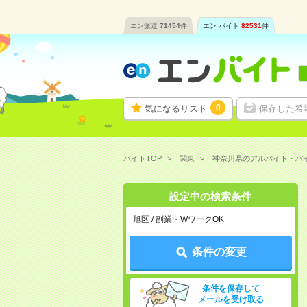
エン派遣
71454
件
エン バイト
82531
件
0
気になるリスト
保存した希
バイトTOP
関東
神奈川県のアルバイト・バ
設定中の検索条件
旭区 / 副業・WワークOK
条件の変更
条件を保存して
メールを受け取る