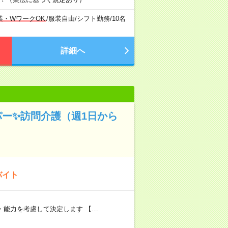
業・WワークOK
/
服装自由
/
シフト勤務
/
10名
詳細へ
パー✨訪問介護（週1日から
バイト
験・能力を考慮して決定します 【…