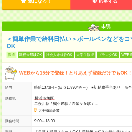
気になる！
応募する
未読
＜簡単作業で給料日払い＞ボールペンなどをコ
OK
派遣
職種未経験OK
社会人未経験OK
大学生歓迎
ブランクOK
WEB
WEBから15分で登録！とりあえず登録だけでもOK
時給1373円～(日収1万984円～) ■初勤務手当あり ※
給与
横浜市旭区
勤務地
二俣川駅
/
鶴ケ峰駅
/
希望ケ丘駅
/
…
大手物流企業
9:00～18:00
勤務時間
【急募＊即日スタートOK】登録後は好きな時に働けま
期間