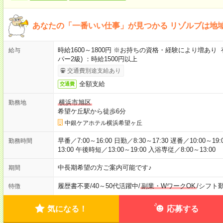
あなたの「一番いい仕事」が見つかる リゾルブは地
時給1600～1800円 ※お持ちの資格・経験により増あり
給与
パー2級) ：時給1500円以上
交通費別途支給あり
全額支給
交通費
横浜市旭区
勤務地
希望ケ丘駅から徒歩6分
中銀ケアホテル横浜希望ヶ丘
早番／7:00～16:00 日勤／8:30～17:30 遅番／10:00～19
勤務時間
13:00 午後時短／13:00～19:00 入浴専従／8:00～13:00
中長期希望の方ご案内可能です♪
期間
履歴書不要
/
40～50代活躍中
/
副業・WワークOK
/
シフト
特徴
気になる！
応募する