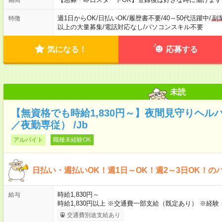
週1日からOK
/
日払いOK
/
履歴書不要
/
40～50代活躍中
/
副
特徴
以上の大量募集
/
電話対応なし
/
パソコンスキル不要
気になる！
応募する
未読
【無資格でも時給1,830円～】夜間見守りヘル
／夜勤専従） /Jb
アルバイト
職種未経験OK
日払い・週払いOK！週1日～OK！週2～3日OK！の
時給1,830円～
給与
時給1,830円以上 ※交通費一部支給（既定あり） ※経
交通費別途支給あり