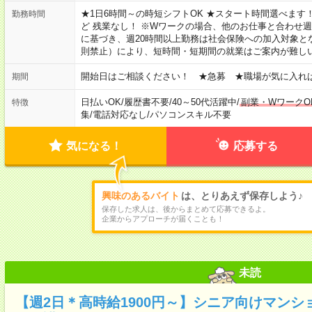
★1日6時間～の時短シフトOK ★スタート時間選べます！ 7:00～16
勤務時間
ど 残業なし！ ※Wワークの場合、他のお仕事と合わせ週
に基づき、週20時間以上勤務は社会保険への加入対象と
則禁止）により、短時間・短期間の就業はご案内が難し
開始日はご相談ください！ ★急募 ★職場が気に入れ
期間
日払いOK
/
履歴書不要
/
40～50代活躍中
/
副業・WワークO
特徴
集
/
電話対応なし
/
パソコンスキル不要
気になる！
応募する
興味のあるバイト
は、とりあえず保存しよう♪
保存した求人は、後からまとめて応募できるよ。
企業からアプローチが届くことも！
未読
【週2日＊高時給1900円～】シニア向けマン