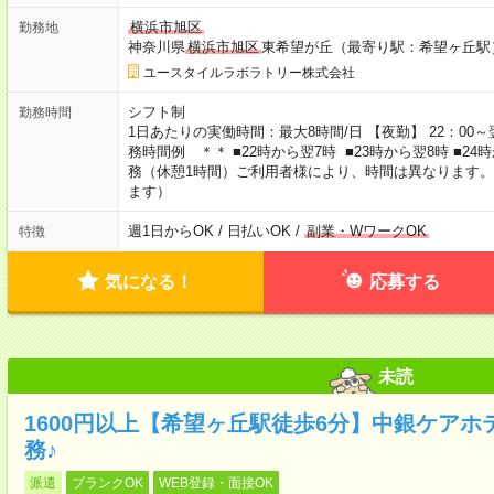
横浜市旭区
勤務地
神奈川県
横浜市旭区
東希望が丘（最寄り駅：希望ヶ丘駅
ユースタイルラボラトリー株式会社
シフト制
勤務時間
1日あたりの実働時間：最大8時間/日 【夜勤】 22：00～翌
務時間例 ＊＊ ■22時から翌7時 ■23時から翌8時 ■2
務（休憩1時間）ご利用者様により、時間は異なります。
ます）
週1日からOK / 日払いOK /
副業・WワークOK
特徴
気になる！
応募する
未読
1600円以上【希望ヶ丘駅徒歩6分】中銀ケア
務♪
派遣
ブランクOK
WEB登録・面接OK