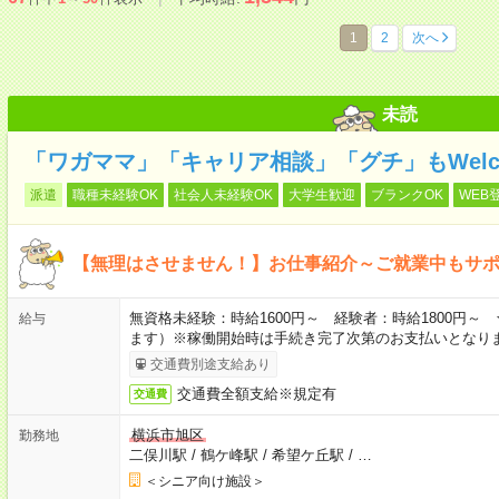
1
2
次へ
未読
「ワガママ」「キャリア相談」「グチ」もWelc
派遣
職種未経験OK
社会人未経験OK
大学生歓迎
ブランクOK
WEB
【無理はさせません！】お仕事紹介～ご就業中もサ
無資格未経験：時給1600円～ 経験者：時給1800円
給与
ます）※稼働開始時は手続き完了次第のお支払いとなり
交通費別途支給あり
交通費全額支給※規定有
交通費
横浜市旭区
勤務地
二俣川駅
/
鶴ケ峰駅
/
希望ケ丘駅
/
…
＜シニア向け施設＞