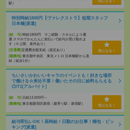
気になる！
駅）
特別時給1800円【ヴァレクストラ】短期スタッフ
日本橋[派遣]
[給 与]
時給1800円 ※ご経験・スキルにより優
遇 スマホでかんたんに前払いで給与が受け取れま
す（※上限、条件あり）
[交通費]
交通費全額支給（規定あり）
気になる！
[勤務地]
東京都中央区 東京メトロ 日本橋駅から直
結（徒歩1分）
ちいさいかわいいキャラのイベントも！好きな場所
で働ける☆来社不要！働いたその日に給料もらえる
◎/T1[アルバイト]
[給 与]
日給13,000円～
[勤務地]
東京都新宿区新宿（最寄り駅：新宿駅）
気になる！
給与即払いOK！高時給！日勤のお仕事！梱包・ピッ
キング[派遣]