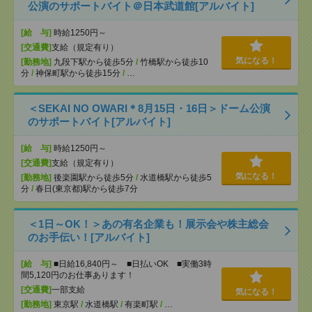
公演のサポートバイト＠日本武道館[アルバイト]
[給 与]
時給1250円～
[交通費]
支給（規定有り）
気になる！
[勤務地]
九段下駅から徒歩5分
/
竹橋駅から徒歩10
分
/
神保町駅から徒歩15分
/
…
＜SEKAI NO OWARI＊8月15日・16日＞ドーム公演
のサポートバイト[アルバイト]
[給 与]
時給1250円～
[交通費]
支給（規定有り）
気になる！
[勤務地]
後楽園駅から徒歩5分
/
水道橋駅から徒歩5
分
/
春日(東京都)駅から徒歩7分
＜1日～OK！＞あの有名企業も！展示会や株主総会
のお手伝い！[アルバイト]
[給 与]
■日給16,840円～ ■日払いOK ■実働3時
間5,120円のお仕事あります！
[交通費]
一部支給
気になる！
[勤務地]
東京駅
/
水道橋駅
/
有楽町駅
/
…