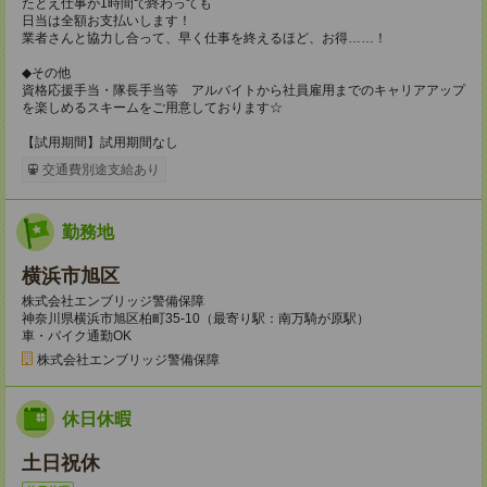
たとえ仕事が1時間で終わっても
日当は全額お支払いします！
業者さんと協力し合って、早く仕事を終えるほど、お得……！
◆その他
資格応援手当・隊長手当等 アルバイトから社員雇用までのキャリアアップ
を楽しめるスキームをご用意しております☆
【試用期間】試用期間なし
交通費別途支給あり
勤務地
横浜市旭区
株式会社エンブリッジ警備保障
神奈川県横浜市旭区柏町35-10（最寄り駅：南万騎が原駅）
車・バイク通勤OK
株式会社エンブリッジ警備保障
休日休暇
土日祝休