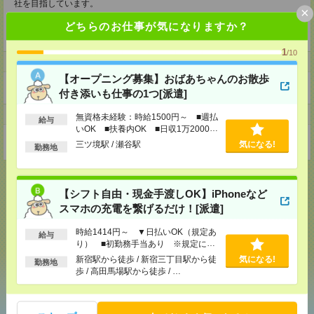
社を目指しています。
×
今後も更なる事業拡大に向けて、
どちらのお仕事が気になりますか？
共に会社を創り上げていくメンバーを募集いたします
1
/10
ホームページ
【オープニング募集】おばあちゃんのお散歩
https://en-gage.net/enbridge-s_saiyo1/
付き添いも仕事の1つ[派遣]
事業所
無資格未経験：時給1500円～ ■週払
給与
いOK ■扶養内OK ■日収1万2000円
神奈川県横浜市中区不老町２－１０－４徳永関内ビル３０２
以上
三ツ境駅 / 瀬谷駅
気になる!
勤務地
【シフト自由・現金手渡しOK】iPhoneなど
スマホの充電を繋げるだけ！[派遣]
応募ページへ
時給1414円～ ▼日払いOK（規定あ
給与
り） ■初勤務手当あり ※規定によ
る
新宿駅から徒歩 / 新宿三丁目駅から徒
気になる!
勤務地
気になる！
歩 / 高田馬場駅から徒歩 / …