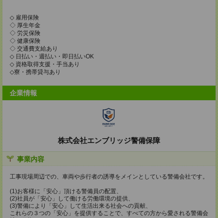
◇ 雇用保険
◇ 厚生年金
◇ 労災保険
◇ 健康保険
◇ 交通費支給あり
◇ 日払い・週払い・即日払いOK
◇ 資格取得支援・手当あり
◇寮・携帯貸与あり
企業情報
株式会社エンブリッジ警備保障
事業内容
工事現場周辺での、車両や歩行者の誘導をメインとしている警備会社です。
(1)お客様に「安心」頂ける警備員の配置、
(2)社員が「安心」して働ける労働環境の提供、
(3)警備により「安心」して生活出来る社会への貢献、
これらの３つの「安心」を提供することで、すべての方から愛される警備会