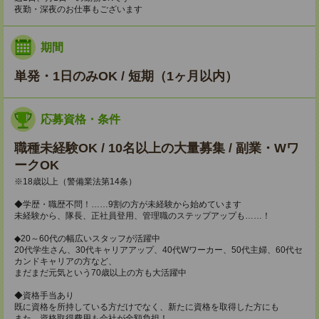
夜勤・深夜のお仕事もございます
期間
単発・1日のみOK / 短期（1ヶ月以内）
応募資格・条件
職種未経験OK / 10名以上の大量募集 / 副業・Wワ
ークOK
※18歳以上（警備業法第14条）
◆学歴・職歴不問！……9割の方が未経験から始めています
未経験から、隊長、正社員登用、管理職のステップアップも……！
◆20～60代の幅広いスタッフが活躍中
20代学生さん、30代キャリアアップ、40代Wワーカー、50代主婦、60代セ
カンドキャリアの方など、
まだまだ元気という70歳以上の方も大活躍中
◆資格手当あり
既に資格を所持している方だけでなく、新たに資格を取得した方にも
また、資格取得費用も会社が全額負担！