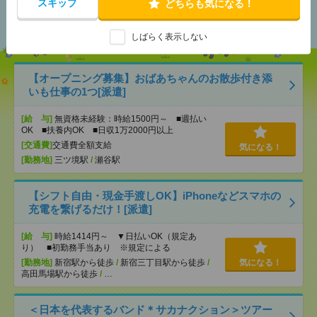
スキップ
あなたの閲覧履歴からの
どちらも気になる！
おすすめ
しばらく表示しない
【オープニング募集】おばあちゃんのお散歩付き添
いも仕事の1つ[派遣]
[給 与]
無資格未経験：時給1500円～ ■週払い
OK ■扶養内OK ■日収1万2000円以上
[交通費]
交通費全額支給
気になる！
[勤務地]
三ツ境駅
/
瀬谷駅
【シフト自由・現金手渡しOK】iPhoneなどスマホの
充電を繋げるだけ！[派遣]
[給 与]
時給1414円～ ▼日払いOK（規定あ
り） ■初勤務手当あり ※規定による
[勤務地]
新宿駅から徒歩
/
新宿三丁目駅から徒歩
/
気になる！
高田馬場駅から徒歩
/
…
＜日本を代表するバンド＊サカナクション＞ツアー