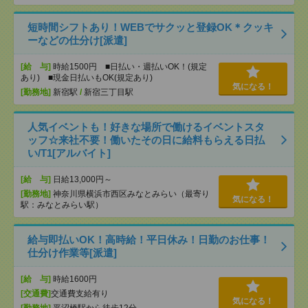
短時間シフトあり！WEBでサクッと登録OK＊クッキ
ーなどの仕分け[派遣]
[給 与]
時給1500円 ■日払い・週払いOK！(規定
あり) ■現金日払いもOK(規定あり)
気になる！
[勤務地]
新宿駅
/
新宿三丁目駅
人気イベントも！好きな場所で働けるイベントスタ
ッフ☆来社不要！働いたその日に給料もらえる日払
い/T1[アルバイト]
[給 与]
日給13,000円～
[勤務地]
神奈川県横浜市西区みなとみらい（最寄り
気になる！
駅：みなとみらい駅）
給与即払いOK！高時給！平日休み！日勤のお仕事！
仕分け作業等[派遣]
[給 与]
時給1600円
[交通費]
交通費支給有り
気になる！
[勤務地]
平沼橋駅から徒歩12分