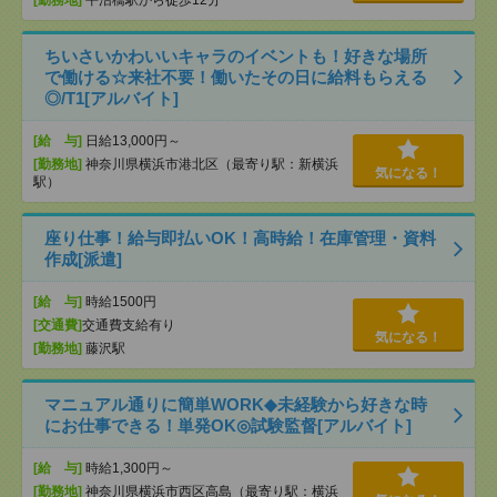
ちいさいかわいいキャラのイベントも！好きな場所
で働ける☆来社不要！働いたその日に給料もらえる
◎/T1[アルバイト]
[給 与]
日給13,000円～
[勤務地]
神奈川県横浜市港北区（最寄り駅：新横浜
気になる！
駅）
座り仕事！給与即払いOK！高時給！在庫管理・資料
作成[派遣]
[給 与]
時給1500円
[交通費]
交通費支給有り
気になる！
[勤務地]
藤沢駅
マニュアル通りに簡単WORK◆未経験から好きな時
にお仕事できる！単発OK◎試験監督[アルバイト]
[給 与]
時給1,300円～
[勤務地]
神奈川県横浜市西区高島（最寄り駅：横浜