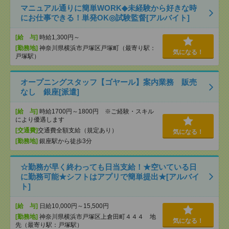
マニュアル通りに簡単WORK◆未経験から好きな時
にお仕事できる！単発OK◎試験監督[アルバイト]
[給 与]
時給1,300円～
[勤務地]
神奈川県横浜市戸塚区戸塚町（最寄り駅：
気になる！
戸塚駅）
オープニングスタッフ【ゴヤール】案内業務 販売
なし 銀座[派遣]
[給 与]
時給1700円～1800円 ※ご経験・スキル
により優遇します
[交通費]
交通費全額支給（規定あり）
気になる！
[勤務地]
銀座駅から徒歩3分
☆勤務が早く終わっても日当支給！★空いている日
に勤務可能★シフトはアプリで簡単提出★[アルバイ
ト]
[給 与]
日給10,000円～15,500円
[勤務地]
神奈川県横浜市戸塚区上倉田町４４４ 地
気になる！
先（最寄り駅：戸塚駅）