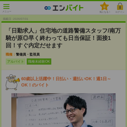
0
メニュー
気になる！
ログイン
掲載日 :2026
/
07
/
31
「日勤求人」住宅地の道路警備スタッフ/南万
騎が原◎早く終わっても日当保証！面接1
回！すぐ内定だせます
職種：
警備員・監視員
アルバイト
職種未経験OK
60歳以上活躍中！日払い・週払いOK！週1日～
OK！のバイト