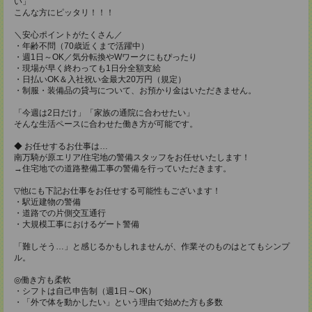
い」
こんな方にピッタリ！！！
＼安心ポイントがたくさん／
・年齢不問（70歳近くまで活躍中）
・週1日～OK／気分転換やWワークにもぴったり
・現場が早く終わっても1日分全額支給
・日払いOK＆入社祝い金最大20万円（規定）
・制服・装備品の貸与について、お預かり金はいただきません。
「今週は2日だけ」「家族の通院に合わせたい」
そんな生活ペースに合わせた働き方が可能です。
◆ お任せするお仕事は…
南万騎が原エリア/住宅地の警備スタッフをお任せいたします！
→住宅地での道路整備工事の警備を行っていただきます。
▽他にも下記お仕事をお任せする可能性もございます！
・駅近建物の警備
・道路での片側交互通行
・大規模工事におけるゲート警備
「難しそう…」と感じるかもしれませんが、作業そのものはとてもシンプ
ル。
◎働き方も柔軟
・シフトは自己申告制（週1日～OK）
・「外で体を動かしたい」という理由で始めた方も多数