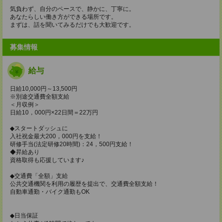
気負わず、自分のペースで、静かに、丁寧に。
あなたらしい働き方ができる場所です。
まずは、話を聞いてみるだけでも大歓迎です。
募集情報
給与
日給10,000円～13,500円
※別途交通費全額支給
＜月収例＞
日給10，000円×22日間＝22万円
◆スタートダッシュに
入社祝金最大200，000円を支給！
研修手当(法定研修20時間)：24，500円支給！
◆昇給あり
資格取得も応援しています♪
◆交通費「全額」支給
公共交通機関を利用の履歴を提出で、交通費全額支給！
自動車通勤・バイク通勤もOK
◆日当保証