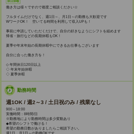
休日休暇
働き方は様々ですので都度ご相談ください☆
フルタイムだけでなく、週1日～、月1日～の勤務も大歓迎です
WワークOK！ 空いてる時間を利用して収入UPも！
事前に申請していただくだけで、自分の好きなようにシフトを組めます
帰省・旅行などの長期休暇もOK！
夏季や年末年始の長期休暇中にできるお仕事もございます
自分に合った働き方を！
◇ 年間休日120日以上
◇ 年末年始休暇
◇ 夏季休暇
勤務時間
週1OK / 週2～3 / 土日祝のみ / 残業なし
900～18:00
実働時間：8時間/日
※勤務地により勤務時間は多少変動あり
◆希望のシフトで働ける！
希望の勤務日数がありましたらご相談下さい。
週1日、月1日～の勤務OKです