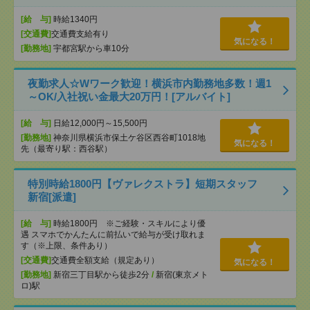
[給 与]
時給1340円
[交通費]
交通費支給有り
気になる！
[勤務地]
宇都宮駅から車10分
夜勤求人☆Wワーク歓迎！横浜市内勤務地多数！週1
～OK/入社祝い金最大20万円！[アルバイト]
[給 与]
日給12,000円～15,500円
[勤務地]
神奈川県横浜市保土ケ谷区西谷町1018地
気になる！
先（最寄り駅：西谷駅）
特別時給1800円【ヴァレクストラ】短期スタッフ
新宿[派遣]
[給 与]
時給1800円 ※ご経験・スキルにより優
遇 スマホでかんたんに前払いで給与が受け取れま
す（※上限、条件あり）
[交通費]
交通費全額支給（規定あり）
気になる！
[勤務地]
新宿三丁目駅から徒歩2分
/
新宿(東京メト
ロ)駅