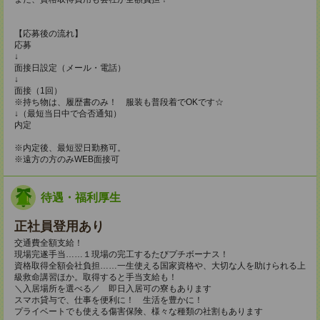
【応募後の流れ】
応募
↓
面接日設定（メール・電話）
↓
面接（1回）
※持ち物は、履歴書のみ！ 服装も普段着でOKです☆
↓（最短当日中で合否通知）
内定
※内定後、最短翌日勤務可。
※遠方の方のみWEB面接可
待遇・福利厚生
正社員登用あり
交通費全額支給！
現場完遂手当……１現場の完工するたびプチボーナス！
資格取得全額会社負担……一生使える国家資格や、大切な人を助けられる上
級救命講習ほか。取得すると手当支給も！
＼入居場所を選べる／ 即日入居可の寮もあります
スマホ貸与で、仕事を便利に！ 生活を豊かに！
プライベートでも使える傷害保険、様々な種類の社割もあります