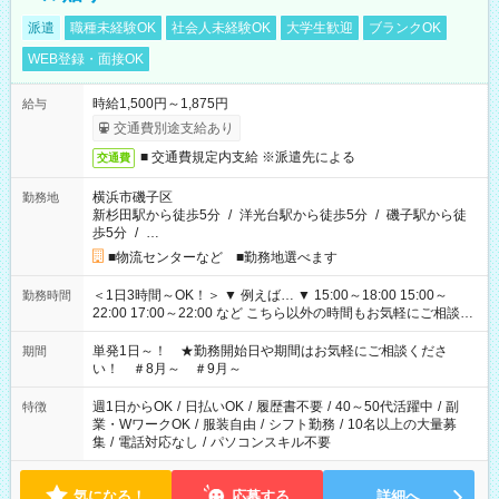
派遣
職種未経験OK
社会人未経験OK
大学生歓迎
ブランクOK
WEB登録・面接OK
時給1,500円～1,875円
給与
交通費別途支給あり
■ 交通費規定内支給 ※派遣先による
交通費
横浜市磯子区
勤務地
新杉田駅から徒歩5分
/
洋光台駅から徒歩5分
/
磯子駅から徒
歩5分
/
…
■物流センターなど ■勤務地選べます
＜1日3時間～OK！＞ ▼ 例えば… ▼ 15:00～18:00 15:00～
勤務時間
22:00 17:00～22:00 など こちら以外の時間もお気軽にご相談く
ださい！
単発1日～！ ★勤務開始日や期間はお気軽にご相談くださ
期間
い！ ＃8月～ ＃9月～
週1日からOK
/
日払いOK
/
履歴書不要
/
40～50代活躍中
/
副
特徴
業・WワークOK
/
服装自由
/
シフト勤務
/
10名以上の大量募
集
/
電話対応なし
/
パソコンスキル不要
気になる！
応募する
詳細へ