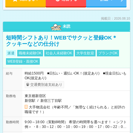
掲載日：2026.08.10
未読
短時間シフトあり！WEBでサクッと登録OK＊
クッキーなどの仕分け
派遣
職種未経験OK
社会人未経験OK
大学生歓迎
ブランクOK
WEB登録・面接OK
時給1500円 ■日払い・週払いOK！(規定あり) ■現金日払いも
給与
OK(規定あり)
交通費別途支給あり
東京都新宿区
勤務地
新宿駅
/
新宿三丁目駅
大手物流会社（年齢不問／「無理なく続けられる」と好評の
職場です！）
9:00～18:00（実動8時間） 希望の時間帯を選べます！ ＜シフト
勤務時間
例＞ ・8：30～12：00 ・10：00～19：00 ・17：00～22：00
・13：00～22：00 ・22：00～翌6：00 など