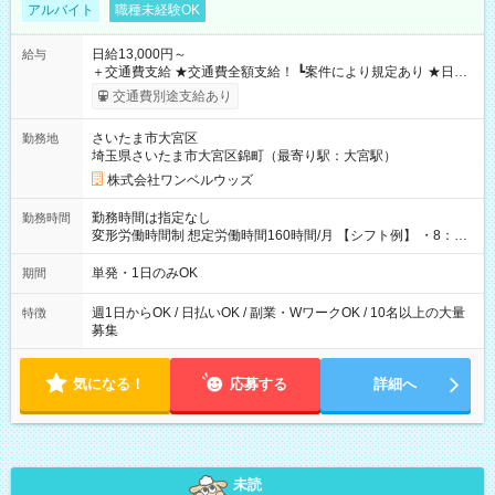
アルバイト
職種未経験OK
日給13,000円～
給与
＋交通費支給 ★交通費全額支給！ ┗案件により規定あり ★日払
いOK！（規定あり） ┗働いたその日に現金GET♪ お仕事後はコ
交通費別途支給あり
ンビニATMから 日払い分を引き落とせます！ 【試用期間】試
用期間なし
さいたま市大宮区
勤務地
埼玉県さいたま市大宮区錦町（最寄り駅：大宮駅）
株式会社ワンベルウッズ
勤務時間は指定なし
勤務時間
変形労働時間制 想定労働時間160時間/月 【シフト例】 ・8：00
～21：00
単発・1日のみOK
期間
週1日からOK / 日払いOK / 副業・WワークOK / 10名以上の大量
特徴
募集
気になる！
応募する
詳細へ
未読