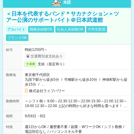
未読
＜日本を代表するバンド＊サカナクション＞ツ
アー公演のサポートバイト＠日本武道館
アルバイト
職種未経験OK
社会人未経験OK
大学生歓迎
ブランクOK
時給1250円～
給与
交通費別途支給あり
支給（規定有り）
交通費
東京都千代田区
勤務地
九段下駅から徒歩5分
/
竹橋駅から徒歩10分
/
神保町駅から徒
歩15分
/
…
株式会社ライブパワー
＜シフト例＞ 9:00～22:30 12:30～22:00 15:30～21:00 12:30～
勤務時間
19:00 12:30～22:00 上記の時間から好きな時間を選べます！ ※
時間は変更となる可能性があります
9月8日・9日
期間
週1日からOK
/
履歴書不要
/
副業・WワークOK
/
シフト勤務
/
特徴
電話対応なし
/
パソコンスキル不要