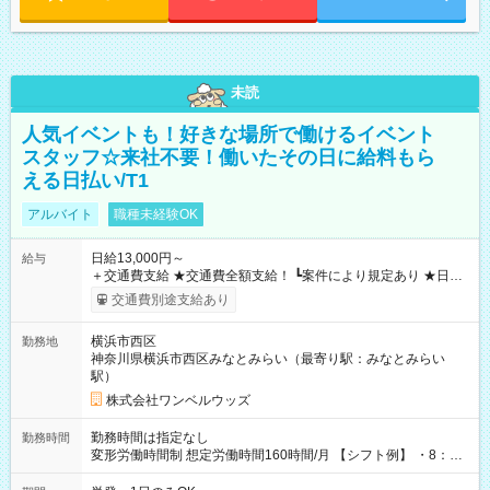
未読
人気イベントも！好きな場所で働けるイベント
スタッフ☆来社不要！働いたその日に給料もら
える日払い/T1
アルバイト
職種未経験OK
日給13,000円～
給与
＋交通費支給 ★交通費全額支給！ ┗案件により規定あり ★日払
いOK！（規定あり） ┗働いたその日に現金GET♪ お仕事後はコ
交通費別途支給あり
ンビニATMから 日払い分を引き落とせます！ 【試用期間】試
用期間なし
横浜市西区
勤務地
神奈川県横浜市西区みなとみらい（最寄り駅：みなとみらい
駅）
株式会社ワンベルウッズ
勤務時間は指定なし
勤務時間
変形労働時間制 想定労働時間160時間/月 【シフト例】 ・8：00
～21：00