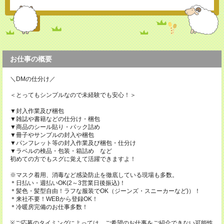
お仕事の概要
＼DMの仕分け／
＜とってもシンプルなので未経験でも安心！＞
▼封入作業及び梱包
▼雑誌や書籍などの仕分け・梱包
▼商品のシール貼り・パック詰め
▼冊子やサンプルの封入や梱包
▼パンフレット等の封入作業及び梱包・仕分け
▼ラベルの検品・包装・箱詰め など
初めての方でもスグに覚えて活躍できますよ！
※マスク着用、消毒など感染防止を徹底している現場も多数。
＊日払い・週払いOK(2～3営業日後振込)！
＊髪色・髪型自由！ラフな服装でOK（ジーンズ・スニーカーなど)）！
＊来社不要！WEBから登録OK！
＊冷暖房完備のお仕事多数！
※ご応募のタイミングによっては、ご希望のお仕事をご紹介できない可能性