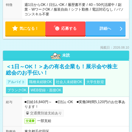
週1日からOK
/
日払いOK
/
履歴書不要
/
40～50代活躍中
/
副
特徴
業・WワークOK
/
服装自由
/
シフト勤務
/
電話対応なし
/
パソ
コンスキル不要
気になる！
応募する
詳細へ
掲載日：2026.08.10
未読
＜1日～OK！＞あの有名企業も！展示会や株主
総会のお手伝い！
アルバイト
職種未経験OK
社会人未経験OK
大学生歓迎
ブランクOK
WEB登録・面接OK
■日給16,840円～ ■日払いOK ■実働3時間5,120円のお仕事あ
給与
ります！
交通費別途支給あり
一部支給
交通費
東京都千代田区
勤務地