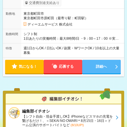
証あり ・－・－・－・－・－・－・－・－・－・－・ ★☆入社
交通費別途支給あり
祝金20万円★☆ ※1勤務毎に2000円ずつ支給！ ※100勤務目で合
計20万円の支給となります ※規定あり ・－・－・－・－・－・
東京都町田市
勤務地
－・－・－・－・－・ ≪給与例≫ 月22日働いた場合 月給：26
東京都町田市原町田（最寄り駅：町田駅）
万4，000円 ＝12，000円×22日 ※別途交通費 ----- ■法定研修：
20時間×1，226円／合計24，520円支給 『お弁当』支給もあり♪
ディーエムサービス 株式会社
【試用期間】試用期間なし
シフト制
勤務時間
1日あたりの実働時間：最大8時間/日 ・9：00～17：00 ※実働8
時間・休憩1時間 ⇒実は…16時くらいには終わっちゃうことがほ
とんどです！ ★早く勤務が終わっても日給保証あり！
週1日からOK / 日払いOK / 副業・WワークOK / 10名以上の大量
特徴
募集
気になる！
応募する
詳細へ
編集部イチオシ
【シフト自由・現金手渡しOK】iPhoneなどスマホの充電を
繋げるだけ！、＜SEKAI NO OWARI＊8月15日・16日＞ド
ーム公演のサポートバイトなど
(8/10UP!)