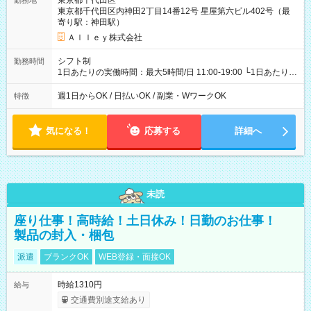
東京都千代田区
勤務地
東京都千代田区内神田2丁目14番12号 星屋第六ビル402号（最
寄り駅：神田駅）
Ａｌｌｅｙ株式会社
シフト制
勤務時間
1日あたりの実働時間：最大5時間/日 11:00-19:00 └1日あたりの
実働時間：1-5時間 └上記の時間帯内であれば、いつでも勤務可
能！ └平日・土曜日の中で、お好きな曜日でご勤務いただけま
週1日からOK / 日払いOK / 副業・WワークOK
特徴
す！ 【シフト例】 ・11:00～14:00 ・16:30～19:00 ・13:00～
18:00 などのように、自由な働き方が可能なお仕事です！
気になる！
応募する
詳細へ
未読
座り仕事！高時給！土日休み！日勤のお仕事！
製品の封入・梱包
派遣
ブランクOK
WEB登録・面接OK
時給1310円
給与
交通費別途支給あり