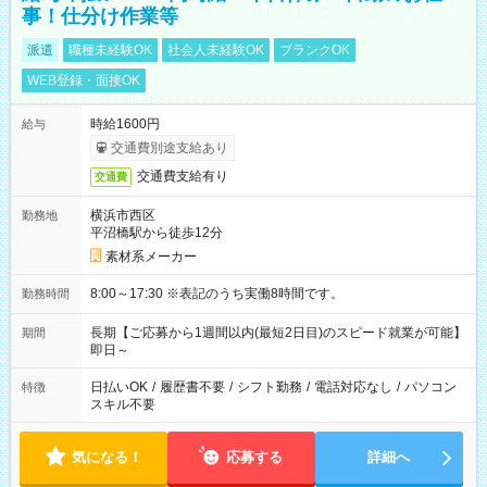
事！仕分け作業等
派遣
職種未経験OK
社会人未経験OK
ブランクOK
WEB登録・面接OK
時給1600円
給与
交通費別途支給あり
交通費支給有り
交通費
横浜市西区
勤務地
平沼橋駅から徒歩12分
素材系メーカー
8:00～17:30 ※表記のうち実働8時間です。
勤務時間
長期【ご応募から1週間以内(最短2日目)のスピード就業が可能】
期間
即日～
日払いOK
/
履歴書不要
/
シフト勤務
/
電話対応なし
/
パソコン
特徴
スキル不要
気になる！
応募する
詳細へ