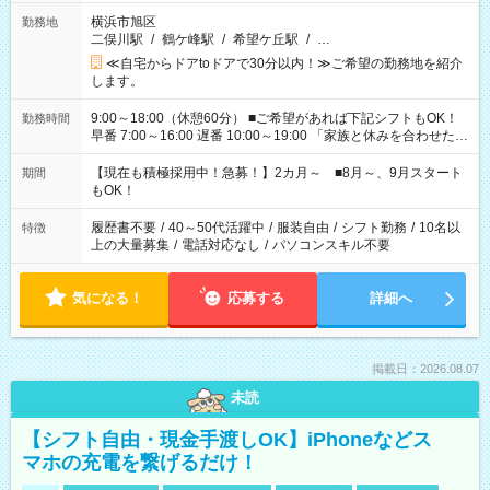
横浜市旭区
勤務地
二俣川駅
/
鶴ケ峰駅
/
希望ケ丘駅
/
…
≪自宅からドアtoドアで30分以内！≫ご希望の勤務地を紹介
します。
9:00～18:00（休憩60分） ■ご希望があれば下記シフトもOK！
勤務時間
早番 7:00～16:00 遅番 10:00～19:00 「家族と休みを合わせた
い」 「余裕を持って夕飯の準備がしたい」 「できれば残業はし
たくない」 など、ご希望を教えてくださいね。 ※Wワーク希望
【現在も積極採用中！急募！】2カ月～ ■8月～、9月スタート
期間
の方へ 今ご覧のお仕事で希望する勤務時間と、もう1つのお仕事
もOK！
の勤務時間。 合計で週40時間を超える場合は応募できません。
履歴書不要
/
40～50代活躍中
/
服装自由
/
シフト勤務
/
10名以
特徴
上の大量募集
/
電話対応なし
/
パソコンスキル不要
気になる！
応募する
詳細へ
掲載日：2026.08.07
未読
【シフト自由・現金手渡しOK】iPhoneなどス
マホの充電を繋げるだけ！