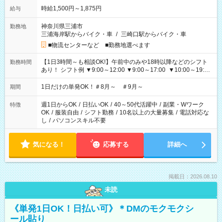
時給1,500円～1,875円
給与
神奈川県三浦市
勤務地
三浦海岸駅からバイク・車
/
三崎口駅からバイク・車
■物流センターなど ■勤務地選べます
【1日3時間～も相談OK!】午前中のみや18時以降などのシフト
勤務時間
あり！ シフト例 ▼9:00～12:00 ▼9:00～17:00 ▼10:00～19:00
▼18:00～21:00
1日だけの単発OK！＃8月～ ＃9月～
期間
週1日からOK
/
日払いOK
/
40～50代活躍中
/
副業・Wワーク
特徴
OK
/
服装自由
/
シフト勤務
/
10名以上の大量募集
/
電話対応な
し
/
パソコンスキル不要
気になる！
応募する
詳細へ
掲載日：2026.08.10
未読
《単発1日OK！日払い可》＊DMのモクモクシ
ール貼り