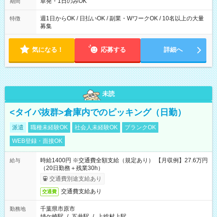
単発・1日のみOK
期間
週1日からOK / 日払いOK / 副業・WワークOK / 10名以上の大量
特徴
募集
気になる！
応募する
詳細へ
未読
<タイパ抜群>倉庫内でのピッキング（日勤）
派遣
職種未経験OK
社会人未経験OK
ブランクOK
WEB登録・面接OK
時給1400円 ※交通費全額支給（規定あり） 【月収例】27.6万円
給与
（20日勤務＋残業30h）
交通費別途支給あり
交通費支給あり
交通費
千葉県市原市
勤務地
姉ケ崎駅
/
五井駅
/
上総村上駅