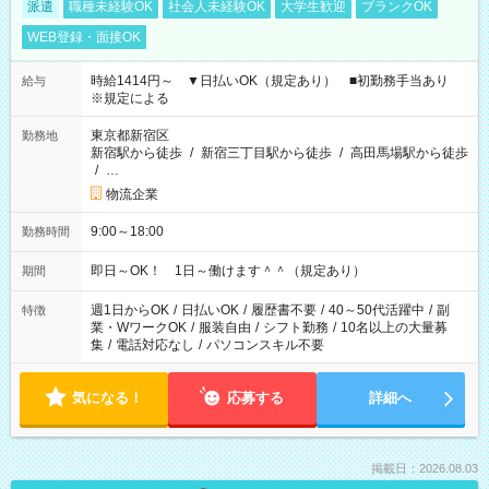
派遣
職種未経験OK
社会人未経験OK
大学生歓迎
ブランクOK
WEB登録・面接OK
時給1414円～ ▼日払いOK（規定あり） ■初勤務手当あり
給与
※規定による
東京都新宿区
勤務地
新宿駅から徒歩
/
新宿三丁目駅から徒歩
/
高田馬場駅から徒歩
/
…
物流企業
9:00～18:00
勤務時間
即日～OK！ 1日～働けます＾＾（規定あり）
期間
週1日からOK
/
日払いOK
/
履歴書不要
/
40～50代活躍中
/
副
特徴
業・WワークOK
/
服装自由
/
シフト勤務
/
10名以上の大量募
集
/
電話対応なし
/
パソコンスキル不要
気になる！
応募する
詳細へ
掲載日：2026.08.03