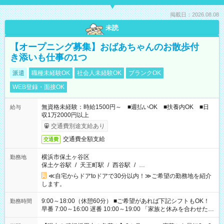
掲載日：2026.08.08
未読
【オープニング募集】おばあちゃんのお散歩付
き添いも仕事の1つ
派遣
職種未経験OK
社会人未経験OK
ブランクOK
WEB登録・面接OK
無資格未経験：時給1500円～ ■週払いOK ■扶養内OK ■日
給与
収1万2000円以上
交通費別途支給あり
交通費全額支給
交通費
横浜市保土ヶ谷区
勤務地
保土ケ谷駅
/
天王町駅
/
西谷駅
/
…
≪自宅からドアtoドアで30分以内！≫ご希望の勤務地を紹介
します。
9:00～18:00（休憩60分） ■ご希望があれば下記シフトもOK！
勤務時間
早番 7:00～16:00 遅番 10:00～19:00 「家族と休みを合わせた
い」 「余裕を持って夕飯の準備がしたい」 「できれば残業はし