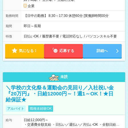
企業
【日中の勤務】 8:30～17:30 休憩60分 [実働]8時間00分
勤務時間
即日～長期
期間
日払いOK
/
履歴書不要
/
電話対応なし
/
パソコンスキル不要
特徴
気になる！
応募する
詳細へ
未読
＼学校の文化祭＆運動会の見回り／入社祝い金
『20万円』・日給12000円～！週1～OK！★日
給保証★
アルバイト
職種未経験OK
日給12,000円～
給与
・交通費全額支給 ・日払い／週払い／月払いOK ・全額日給保