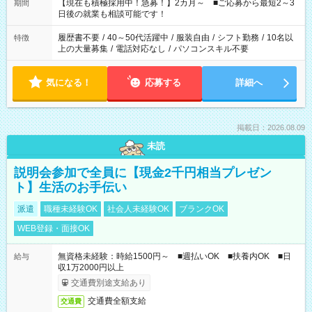
たくない」 など、ご希望を教えてくださいね。 ※Wワーク希望
【現在も積極採用中！急募！】2カ月～ ■ご応募から最短2～3
期間
の方へ 今ご覧のお仕事で希望する勤務時間と、もう1つのお仕事
日後の就業も相談可能です！
の勤務時間。 合計で週40時間を超える場合は応募できません。
履歴書不要
/
40～50代活躍中
/
服装自由
/
シフト勤務
/
10名以
特徴
上の大量募集
/
電話対応なし
/
パソコンスキル不要
気になる！
応募する
詳細へ
掲載日：2026.08.09
未読
説明会参加で全員に【現金2千円相当プレゼン
ト】生活のお手伝い
派遣
職種未経験OK
社会人未経験OK
ブランクOK
WEB登録・面接OK
無資格未経験：時給1500円～ ■週払いOK ■扶養内OK ■日
給与
収1万2000円以上
交通費別途支給あり
交通費全額支給
交通費