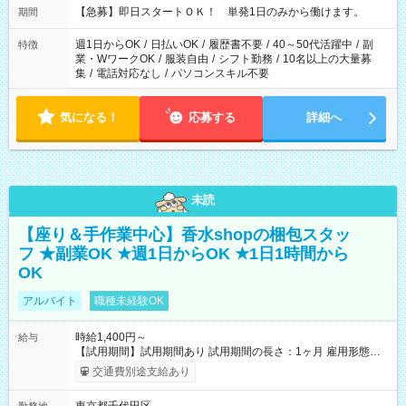
【急募】即日スタートＯＫ！ 単発1日のみから働けます。
期間
週1日からOK
/
日払いOK
/
履歴書不要
/
40～50代活躍中
/
副
特徴
業・WワークOK
/
服装自由
/
シフト勤務
/
10名以上の大量募
集
/
電話対応なし
/
パソコンスキル不要
気になる！
応募する
詳細へ
未読
【座り＆手作業中心】香水shopの梱包スタッ
フ ★副業OK ★週1日からOK ★1日1時間から
OK
アルバイト
職種未経験OK
時給1,400円～
給与
【試用期間】試用期間あり 試用期間の長さ：1ヶ月 雇用形態、
給与は本採用時と同じです。
交通費別途支給あり