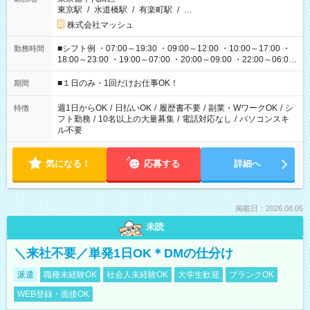
東京駅
/
水道橋駅
/
有楽町駅
/
…
株式会社マッシュ
■シフト例 ・07:00～19:30 ・09:00～12:00 ・10:00～17:00 ・
勤務時間
18:00～23:00 ・19:00～07:00 ・20:00～09:00 ・22:00～06:00
etc ★最短で3時間で5,120円のお仕事から 15時間で2万円近く稼
げるお仕事も！ ご希望のお時間に合わせてご紹介！ ※シフトは
■１日のみ・1回だけお仕事OK！
期間
現場によって異なります。 ※勿論、休憩時間はあるのでご安心
ください！
週1日からOK
/
日払いOK
/
履歴書不要
/
副業・WワークOK
/
シ
特徴
フト勤務
/
10名以上の大量募集
/
電話対応なし
/
パソコンスキ
ル不要
気になる！
応募する
詳細へ
掲載日：2026.08.05
未読
＼来社不要／単発1日OK＊DMの仕分け
派遣
職種未経験OK
社会人未経験OK
大学生歓迎
ブランクOK
WEB登録・面接OK