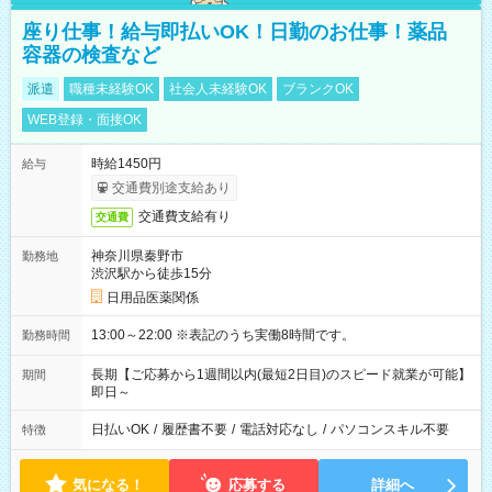
座り仕事！給与即払いOK！日勤のお仕事！薬品
容器の検査など
派遣
職種未経験OK
社会人未経験OK
ブランクOK
WEB登録・面接OK
時給1450円
給与
交通費別途支給あり
交通費支給有り
交通費
神奈川県秦野市
勤務地
渋沢駅から徒歩15分
日用品医薬関係
13:00～22:00 ※表記のうち実働8時間です。
勤務時間
長期【ご応募から1週間以内(最短2日目)のスピード就業が可能】
期間
即日～
日払いOK
/
履歴書不要
/
電話対応なし
/
パソコンスキル不要
特徴
気になる！
応募する
詳細へ