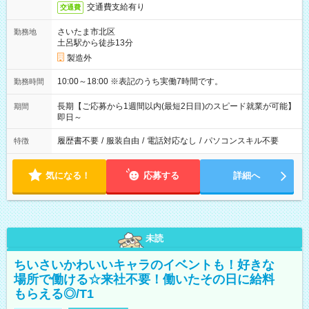
交通費支給有り
交通費
さいたま市北区
勤務地
土呂駅から徒歩13分
製造外
10:00～18:00 ※表記のうち実働7時間です。
勤務時間
長期【ご応募から1週間以内(最短2日目)のスピード就業が可能】
期間
即日～
履歴書不要
/
服装自由
/
電話対応なし
/
パソコンスキル不要
特徴
気になる！
応募する
詳細へ
未読
ちいさいかわいいキャラのイベントも！好きな
場所で働ける☆来社不要！働いたその日に給料
もらえる◎/T1