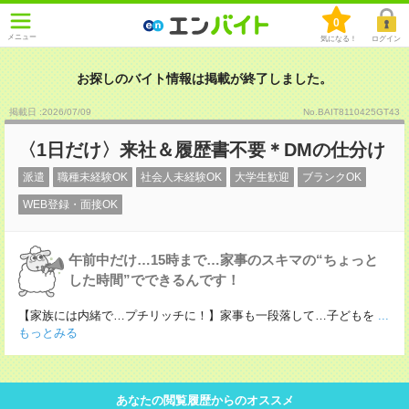
0
メニュー
気になる！
ログイン
お探しのバイト情報は掲載が終了しました。
掲載日 :2026
/
07
/
09
No.BAIT8110425GT43
〈1日だけ〉来社＆履歴書不要＊DMの仕分け
派遣
職種未経験OK
社会人未経験OK
大学生歓迎
ブランクOK
WEB登録・面接OK
午前中だけ…15時まで…家事のスキマの“ちょっと
した時間”でできるんです！
【家族には内緒で…プチリッチに！】家事も一段落して…子どもを
...
もっとみる
あなたの閲覧履歴からのオススメ