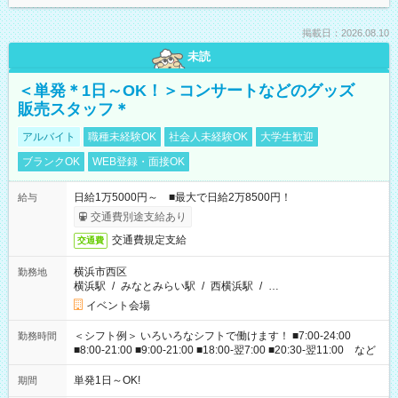
掲載日：2026.08.10
未読
＜単発＊1日～OK！＞コンサートなどのグッズ
販売スタッフ＊
アルバイト
職種未経験OK
社会人未経験OK
大学生歓迎
ブランクOK
WEB登録・面接OK
日給1万5000円～ ■最大で日給2万8500円！
給与
交通費別途支給あり
交通費規定支給
交通費
横浜市西区
勤務地
横浜駅
/
みなとみらい駅
/
西横浜駅
/
…
イベント会場
＜シフト例＞ いろいろなシフトで働けます！ ■7:00-24:00
勤務時間
■8:00-21:00 ■9:00-21:00 ■18:00-翌7:00 ■20:30-翌11:00 など
単発1日～OK!
期間