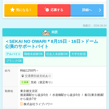
気になる！
応募する
詳細へ
掲載日：2026.08.04
未読
＜SEKAI NO OWARI＊8月15日・16日＞ドーム
公演のサポートバイト
アルバイト
職種未経験OK
社会人未経験OK
大学生歓迎
ブランクOK
時給1250円～
給与
交通費別途支給あり
支給（規定有り）
交通費
東京都文京区
勤務地
後楽園駅から徒歩5分
/
水道橋駅から徒歩5分
/
春日(東京都)駅
から徒歩7分
株式会社ライブパワー