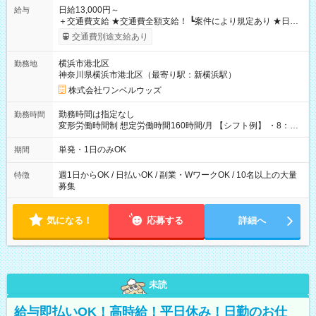
日給13,000円～
給与
＋交通費支給 ★交通費全額支給！ ┗案件により規定あり ★日払
いOK！（規定あり） ┗働いたその日に現金GET♪ お仕事後はコ
交通費別途支給あり
ンビニATMから 日払い分を引き落とせます！ 【試用期間】試
用期間なし
横浜市港北区
勤務地
神奈川県横浜市港北区（最寄り駅：新横浜駅）
株式会社ワンベルウッズ
勤務時間は指定なし
勤務時間
変形労働時間制 想定労働時間160時間/月 【シフト例】 ・8：00
～21：00
単発・1日のみOK
期間
週1日からOK / 日払いOK / 副業・WワークOK / 10名以上の大量
特徴
募集
気になる！
応募する
詳細へ
未読
給与即払いOK！高時給！平日休み！日勤のお仕