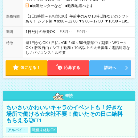
■物流センターなど ■勤務地選べます
【1日3時間～も相談OK!】午前中のみや18時以降などのシフト
勤務時間
あり！ シフト例 ▼9:00～12:00 ▼9:00～17:00 ▼10:00～19:00
▼18:00～21:00
1日だけの単発OK！＃8月～ ＃9月～
期間
週1日からOK
/
日払いOK
/
40～50代活躍中
/
副業・Wワーク
特徴
OK
/
服装自由
/
シフト勤務
/
10名以上の大量募集
/
電話対応な
し
/
パソコンスキル不要
気になる！
応募する
詳細へ
未読
ちいさいかわいいキャラのイベントも！好きな
場所で働ける☆来社不要！働いたその日に給料
もらえる◎/T1
アルバイト
職種未経験OK