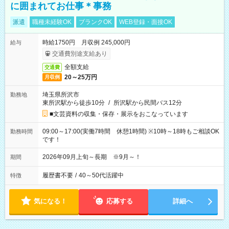
に囲まれてお仕事＊事務
派遣
職種未経験OK
ブランクOK
WEB登録・面接OK
時給1750円 月収例 245,000円
給与
交通費別途支給あり
全額支給
交通費
20～25万円
月収例
埼玉県所沢市
勤務地
東所沢駅から徒歩10分
/
所沢駅から民間バス12分
■文芸資料の収集・保存・展示をおこなっています
09:00～17:00(実働7時間 休憩1時間) ※10時～18時もご相談OK
勤務時間
です！
2026年09月上旬～長期 ※9月～！
期間
履歴書不要
/
40～50代活躍中
特徴
気になる！
応募する
詳細へ