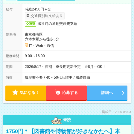
時給2450円＋交
給与
交通費別途支給あり
出社時の通勤交通費支給
交通費
東京都港区
勤務地
六本木駅から徒歩3分
IT・Web・通信
9:00～16:00
勤務時間
2026/8/17～長期 ※長期更新予定 ※8月～OK！
期間
履歴書不要
/
40～50代活躍中
/
服装自由
特徴
気になる！
応募する
詳細へ
掲載日：2026.08.03
未読
1750円＊【図書館や博物館が好きなかたへ】本