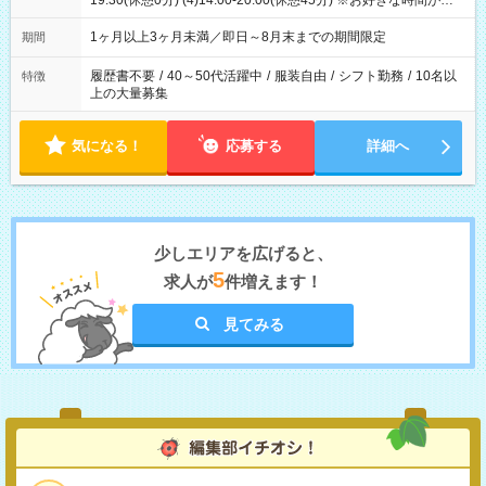
19:30(休憩0分) (4)14:00-20:00(休憩45分) ※お好きな時間が選べ
ます
1ヶ月以上3ヶ月未満／即日～8月末までの期間限定
期間
履歴書不要
/
40～50代活躍中
/
服装自由
/
シフト勤務
/
10名以
特徴
上の大量募集
気になる！
応募する
詳細へ
少しエリアを広げると、
5
求人が
件増えます！
見てみる