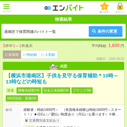
0
メニュー
気になる！
ログイン
検索結果
条件の変更
港南区で保育関連のバイト一覧
1
1,600
件中
1
～
1
件表示
平均時給:
円
新着順
時給順
人気順
掲載日：2026.08.02
未読
【横浜市港南区】子供を見守る保育補助＊10時～
13時などの時短も
派遣
職種未経験OK
社会人未経験OK
ブランクOK
WEB登録・面接OK
経験者：時給1800円～ （有資格未経験は時給1600円～スター
給与
ト！）★日払い／週払い制度あり（月払いも選べます）※稼働開
始時は手続き完了次第のお支払いとなります★フルタイムできる
交通費別途支給あり
方は100円アップ！