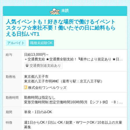
未読
人気イベントも！好きな場所で働けるイベント
スタッフ☆来社不要！働いたその日に給料もら
える日払い/T1
アルバイト
職種未経験OK
日給13,000円～
給与
＋交通費支給 ★交通費全額支給！ ┗案件により規定あり ★日払
いOK！（規定あり） ┗働いたその日に現金GET♪ お仕事後はコ
交通費別途支給あり
ンビニATMから 日払い分を引き落とせます！ 【試用期間】試
用期間なし
東京都八王子市
勤務地
東京都八王子市明神町（最寄り駅：京王八王子駅）
株式会社ワンベルウッズ
勤務時間は指定なし
勤務時間
変形労働時間制 想定労働時間160時間/月 【シフト例】 ・8：00
～21：00
単発・1日のみOK
期間
週1日からOK / 日払いOK / 副業・WワークOK / 10名以上の大量
特徴
募集