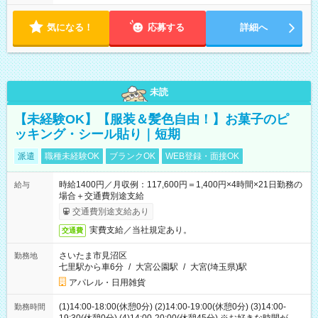
気になる！
応募する
詳細へ
未読
【未経験OK】【服装＆髪色自由！】お菓子のピ
ッキング・シール貼り｜短期
派遣
職種未経験OK
ブランクOK
WEB登録・面接OK
時給1400円／月収例：117,600円＝1,400円×4時間×21日勤務の
給与
場合＋交通費別途支給
交通費別途支給あり
実費支給／当社規定あり。
交通費
さいたま市見沼区
勤務地
七里駅から車6分
/
大宮公園駅
/
大宮(埼玉県)駅
アパレル・日用雑貨
(1)14:00-18:00(休憩0分) (2)14:00-19:00(休憩0分) (3)14:00-
勤務時間