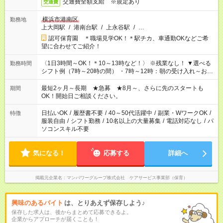
交通費全額支給 ※規定あり
交通費
横浜市港南区
勤務地
上大岡駅
/
港南台駅
/
上永谷駅
/
…
認可保育園 ＊職場見学OK！＊駅チカ、車通勤OKなどご希
望に合わせてご紹介！
〈1日3時間～OK！＊10～13時など！〉 ※残業なし！ ▼選べる
勤務時間
シフト例（7時～20時の間） ・7時～12時：朝の受け入れ～お昼
の準備 ・10時～13時：園児の見守り～お昼の補助 ・9時～16
時：帰りの会まで！子供の成長を見守る ・15時～20時：夜のお
最短2ヶ月～長期 ★急募 ★8月～、さらに先のスタートも
期間
迎えサポート
OK！開始日ご相談ください。
日払いOK
/
履歴書不要
/
40～50代活躍中
/
副業・WワークOK
/
特徴
服装自由
/
シフト勤務
/
10名以上の大量募集
/
電話対応なし
/
パ
ソコンスキル不要
気になる！
応募する
詳細へ
掲載元企業名
マンパワーグループ株式会社 ケアサービス事業部（保育）
興味のあるバイト
は、とりあえず保存しよう♪
保存した求人は、後からまとめて応募できるよ。
企業からアプローチが届くことも！