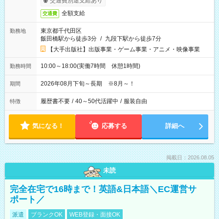
交通費別途支給あり
全額支給
交通費
東京都千代田区
勤務地
飯田橋駅から徒歩3分
/
九段下駅から徒歩7分
【大手出版社】出版事業・ゲーム事業・アニメ・映像事業
10:00～18:00(実働7時間 休憩1時間)
勤務時間
2026年08月下旬～長期 ※8月～！
期間
履歴書不要
/
40～50代活躍中
/
服装自由
特徴
気になる！
応募する
詳細へ
掲載日：2026.08.05
未読
完全在宅で16時まで！英語&日本語＼EC運営サ
ポート／
派遣
ブランクOK
WEB登録・面接OK