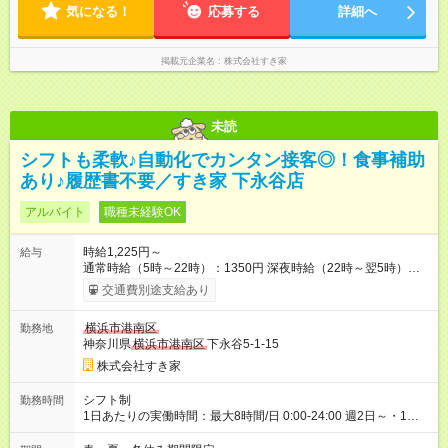
気になる！
応募する
詳細へ
掲載元企業名
株式会社すき家
未読
シフトも柔軟♪自動化でカンタン接客◎！食事補助
あり♪履歴書不要／すき家 下永谷店
アルバイト
職種未経験OK
時給1,225円～
給与
通常時給（5時～22時）：1350円 深夜時給（22時～翌5時）：
1688円 高校生時給：1225円 【特別手当】早朝手当（5：00-9：
交通費別途支給あり
00）時給+150円 【試用期間】試用期間あり 試用期間の長さ：1
ヶ月 雇用形態、給与は本採用時と同じです。 試用期間の実態は
横浜市港南区
勤務地
30日（※条件変更なし）ですが、切り上げで一ヶ月とさせてい
神奈川県
横浜市港南区
下永谷5-1-15
ただきます。 研修制度あり：15時間(研修中も同時給）
株式会社すき家
シフト制
勤務時間
1日あたりの実働時間：最大8時間/日 0:00-24:00 週2日～・1日
2h～OK ＜シフト例＞ 〇朝帯 5:00-9:00 〇昼帯 9:00-14:00 〇午