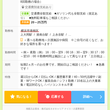
8回勤務の場合）
交通費別途支給あり
交通費全額支給 ■ガソリン代も全額支給（規定あ
交通費
り） ■無料駐車場もご相談ください
20～25万円
月収例
横浜市港南区
勤務地
上大岡駅
/
港南台駅
/
上永谷駅
/
…
＜選べる勤務地＞介護施設や病院 ※ご自宅の近くなど、お
好きな場所を選べます！
＜例＞ 夜勤（例） 16：00～翌9：00 16：30～翌9：30 17：00
勤務時間
～翌10：00 ※勤務時間は施設によって異なります 「土日祝は休
みたい」 「しっかり稼ぎたい」 「もう少し遅い時間から始めた
い」など ご希望にあったお仕事をご案内いたします。 ※未経験
短期2ヵ月～のお仕事です。開始日はご相談ください！ ★急募
期間
の方の場合は1～2ヶ月間は日中での仕事を経験いただき、 お
です！
仕事に慣れてからの夜勤になります。 ★家庭の都合でお休みが
必要な場合も遠慮なくご相談ください。
週1日からOK
/
日払いOK
/
履歴書不要
/
40～50代活躍中
/
副
特徴
業・WワークOK
/
服装自由
/
シフト勤務
/
10名以上の大量募
集
/
電話対応なし
/
パソコンスキル不要
気になる！
応募する
詳細へ
掲載元企業名
株式会社ネオキャリア ナイス！介護事業部