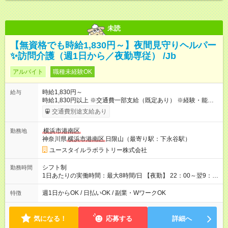
未読
【無資格でも時給1,830円～】夜間見守りヘルパー
✨訪問介護（週1日から／夜勤専従） /Jb
アルバイト
職種未経験OK
時給1,830円～
給与
時給1,830円以上 ※交通費一部支給（既定あり） ※経験・能力を
考慮して決定します 【収入例】 週1回勤務の場合：1,830円×8時
交通費別途支給あり
間×4回=5万8,560円 週3回勤務の場合：1,830円×8時間×12回
=17万5,680円 【試用期間】試用期間あり 試用期間の長さ：2ヶ
横浜市港南区
勤務地
月 ※ 雇用形態と給与に、本採用時と異なる部分があります。 雇
神奈川県
横浜市港南区
日限山（最寄り駅：下永谷駅）
用形態：本採用時と同じです。 給与：時給 1,660円以上
ユースタイルラボラトリー株式会社
シフト制
勤務時間
1日あたりの実働時間：最大8時間/日 【夜勤】 22：00～翌9：
00 ※週1日～OK ／ 夜勤専従 ＊＊ 勤務時間例 ＊＊ ■22時か
ら翌7時 ■23時から翌8時 ■24時から翌9時 など ※上記の時間
週1日からOK / 日払いOK / 副業・WワークOK
特徴
内で8時間勤務（休憩1時間）ご利用者様により、時間は異なり
ます。 ※曜日固定（毎週同じ曜日での勤務となります）
気になる！
応募する
詳細へ