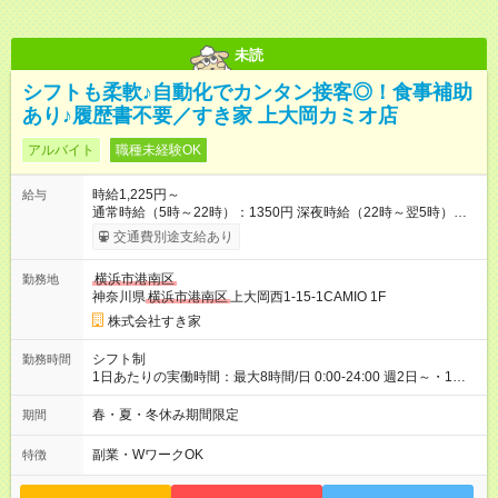
未読
シフトも柔軟♪自動化でカンタン接客◎！食事補助
あり♪履歴書不要／すき家 上大岡カミオ店
アルバイト
職種未経験OK
時給1,225円～
給与
通常時給（5時～22時）：1350円 深夜時給（22時～翌5時）：
1688円 高校生時給：1225円 【特別手当】早朝手当（5：00-9：
交通費別途支給あり
00）時給+150円 【試用期間】試用期間あり 試用期間の長さ：1
ヶ月 雇用形態、給与は本採用時と同じです。 試用期間の実態は
横浜市港南区
勤務地
30日（※条件変更なし）ですが、切り上げで一ヶ月とさせてい
神奈川県
横浜市港南区
上大岡西1-15-1CAMIO 1F
ただきます。 研修制度あり：15時間(研修中も同時給）
株式会社すき家
シフト制
勤務時間
1日あたりの実働時間：最大8時間/日 0:00-24:00 週2日～・1日
2h～OK ＜シフト例＞ 〇朝帯 5:00-9:00 〇昼帯 9:00-14:00 〇午
後帯 14:00-18:00 〇夜帯 18:00-22:00 〇深夜帯 22:00-翌5:00 基
春・夏・冬休み期間限定
期間
本は固定シフトですが家庭の都合などイレギュラーには対応し
ます♪
副業・WワークOK
特徴