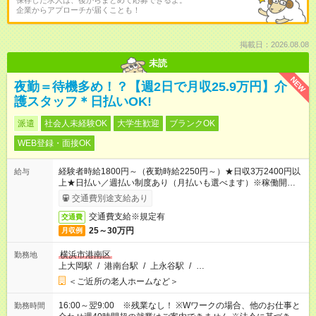
保存した求人は、後からまとめて応募できるよ。
企業からアプローチが届くことも！
掲載日：2026.08.08
未読
NEW
夜勤＝待機多め！？【週2日で月収25.9万円】介
護スタッフ＊日払いOK!
派遣
社会人未経験OK
大学生歓迎
ブランクOK
WEB登録・面接OK
経験者時給1800円～（夜勤時給2250円～）★日収3万2400円以
給与
上★日払い／週払い制度あり（月払いも選べます）※稼働開始時
は手続き完了次第のお支払いとなります。
交通費別途支給あり
交通費支給※規定有
交通費
25～30万円
月収例
横浜市港南区
勤務地
上大岡駅
/
港南台駅
/
上永谷駅
/
…
＜ご近所の老人ホームなど＞
16:00～翌9:00 ※残業なし！ ※Wワークの場合、他のお仕事と
勤務時間