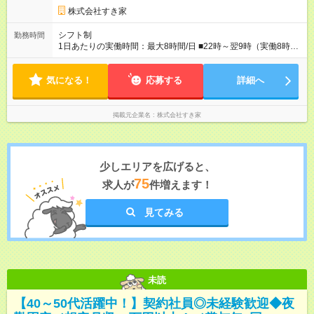
株式会社すき家
シフト制
勤務時間
1日あたりの実働時間：最大8時間/日 ■22時～翌9時（実働8時
間） ※上記はあくまでも一例です。店舗により、時間が前後す
る場合・残業がある場合があります。 ★0時～9時は必ず2名以上
気になる！
のシフトを組んでいます。 ★各店舗のサポートのために本社に
応募する
詳細へ
「24時間対応」の専門部署があります。
掲載元企業名
株式会社すき家
少しエリアを広げると、
75
求人が
件増えます！
見てみる
未読
【40～50代活躍中！】契約社員◎未経験歓迎◆夜