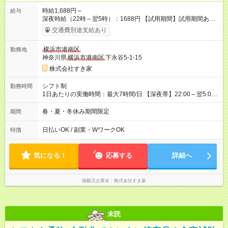
時給1,688円～
給与
深夜時給（22時～翌5時）：1688円 【試用期間】試用期間あり
試用期間の長さ：1ヶ月 雇用形態、給与は本採用時と同じです。
交通費別途支給あり
試用期間の実態は30日（※条件変更なし）ですが、切り上げで
一ヶ月とさせていただきます。 研修制度あり：15時間(研修中も
横浜市港南区
勤務地
同時給）
神奈川県
横浜市港南区
下永谷5-1-15
株式会社すき家
シフト制
勤務時間
1日あたりの実働時間：最大7時間/日 【深夜帯】22:00～翌5:00
週2日～・1日2h～OK◎ ※22:00から翌5:00までは18歳以上の方
のみ勤務可能です（18歳未満の深夜業務禁止のため） ★深夜で
春・夏・冬休み期間限定
期間
も安心して働けます★ すき家では、ワンオペを禁止していま
す。 必ず、2名以上での勤務を行いますので、安心して働けま
日払いOK / 副業・WワークOK
特徴
す。
気になる！
応募する
詳細へ
掲載元企業名
株式会社すき家
未読