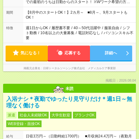
での最初のうちは日勤からのスタート！ ※Wワーク希望の方へ
複数就業の場合は、合計40時間以内。
【8月中のスタートOK！】2カ月～ ■8月～、9月スタートも
期間
OK！
週1日からOK
/
履歴書不要
/
40～50代活躍中
/
服装自由
/
シフ
特徴
ト勤務
/
10名以上の大量募集
/
電話対応なし
/
パソコンスキル不
要
気になる！
応募する
詳細へ
掲載元企業名
日研トータルソーシング株式会社 メディカルケア事業部
掲載日：2026.08.04
未読
入浴ナシ＊夜勤でゆったり見守りだけ＊週1日～無
理なく働ける
派遣
社会人未経験OK
大学生歓迎
ブランクOK
WEB登録・面接OK
日収3万円～（日勤時給1700円） ■月収例24.4万円～（夜勤月
給与