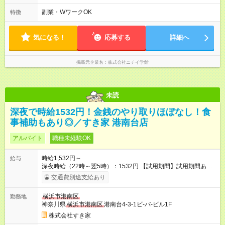
ります。 ＜シフト例＞ 早番：7:30～16:30 日勤：9:00～18:00
遅番：11:00～20:00 夜勤：16:30～翌9:30 ※上記は一例です。
副業・WワークOK
特徴
※働き方は柔軟にご相談いただけます。 平均労働時間：1週間あ
たり40時間 【0:00～24:00】の間でシフトを組みます。 拠点・
サービスによりシフト・勤務時間は異なります。 ＜シフト例＞
気になる！
応募する
詳細へ
早番：7:30～16:30 日勤：9:00～18:00 遅番：11:00～20:00 夜
勤：16:30～翌9:30 ※上記は一例です。 ※働き方は柔軟にご相談
いただけます。
掲載元企業名
株式会社ニチイ学館
未読
深夜で時給1532円！金銭のやり取りほぼなし！食
事補助もあり◎／すき家 港南台店
アルバイト
職種未経験OK
時給1,532円～
給与
深夜時給（22時～翌5時）：1532円 【試用期間】試用期間あり
試用期間の長さ：1ヶ月 雇用形態、給与は本採用時と同じです。
交通費別途支給あり
試用期間の実態は30日（※条件変更なし）ですが、切り上げで
一ヶ月とさせていただきます。 研修制度あり：15時間(研修中も
横浜市港南区
勤務地
同時給）
神奈川県
横浜市港南区
港南台4-3-1ビ-バ-ビル1F
株式会社すき家