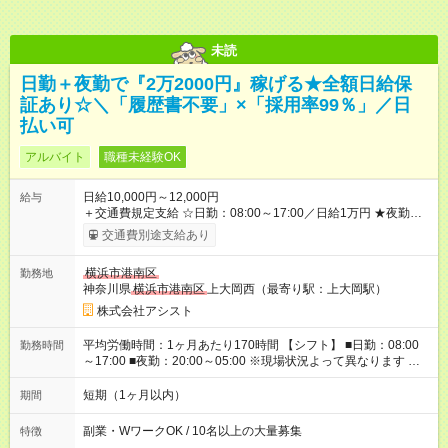
未読
日勤＋夜勤で『2万2000円』稼げる★全額日給保
証あり☆＼「履歴書不要」×「採用率99％」／日
払い可
アルバイト
職種未経験OK
日給10,000円～12,000円
給与
＋交通費規定支給 ☆日勤：08:00～17:00／日給1万円 ★夜勤：
20:00～05:00／日給1万2000円 -:+:-:+:-:+:-:+:-:+:- 日勤＋夜勤で 1
交通費別途支給あり
日『2万2000円』も稼げる！ -:+:-:+:-:+:-:+:-:+:- ■選べる支払い方
法 ┗日払い・週払い・月払いOK！ さらに手渡し・振込まで選
横浜市港南区
勤務地
べる！ 日払いは、当日に『現金全額』手渡しです♪ ■残業手当
神奈川県
横浜市港南区
上大岡西（最寄り駅：上大岡駅）
別途支給 ■日給全額保障あり ┗予定時間より早く終わっても日給
は満額支給！ ■資格手当あり ┗施設警備2級など 【試用期間】
株式会社アシスト
試用期間なし
平均労働時間：1ヶ月あたり170時間 【シフト】 ■日勤：08:00
勤務時間
～17:00 ■夜勤：20:00～05:00 ※現場状況よって異なります ※早
く終われば1現場4～8時間勤務もあり ☆週3～勤務OK！ ☆現場
が早く終わっても日給全額保証！ ☆ご希望の方は「日勤＋夜
短期（1ヶ月以内）
期間
勤」も可能！ 平均労働時間：1ヶ月あたり170時間 【シフト】 ■
日勤：08:00～17:00 ■夜勤：20:00～05:00 ※現場状況よって異
副業・WワークOK / 10名以上の大量募集
特徴
なります ※早く終われば1現場4～8時間勤務もあり ☆週3～勤務