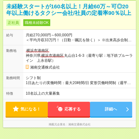
未経験スタートが160名以上！月給60万～可◎20
年以上働けるタクシー会社/社員の定着率90％以上
正社員
職種未経験OK
月給270,000円～600,000円
給与
＜平均月収33万円！（日勤・嘱託を除く）＞ ※出来高歩合制
27万円～60万円 ★ノルマ無し複雑な給与体系無し、最低賃金
247,800円は保証されます。 ※積算歩合給の支給例 売上６０万
横浜市港南区
勤務地
円の場合、給与の総支給額は約３４万６千円 ※研修中 日給1万円
神奈川県
横浜市港南区
丸山台1-6-3（最寄り駅：地下鉄ブルーラ
(研修期間18日間。その他待遇の変更はありません。) ★平均月
イン 上永谷駅）
収 日勤 約33万円、隔勤 約35万円、夜勤 約43万円（直近
湘南交通株式会社
３ヶ月） ★最高月収 日勤 約58万円、隔勤 約60万円、夜
勤 約65万円（直近３ヶ月） ★入社2年目で月収50万円、年収
シフト制
勤務時間
600万円を叶えている社員もいます！ ※試用期間は３ヶ月で、試
1日あたりの実働時間：最大20時間/日 変形労働時間制（週平均
用期間中の労働条件に変更はありません。 先輩社員の入社3ヶ月
40時間） ★勤務時間例（時間帯は自由に選べます※途中変更可
目の営業売上は以下の通り！ ◆売上69万円／給与目安46万円／
能） 隔日／月間12乗務／7：45～翌1：00（休憩3時間、実働14
10名以上の大量募集
特徴
40代／元パート主婦子育てママ ◆売上95万円／給与目安65万円
時間15分） 日勤／月間24乗務／7：45～15：50（休憩1時間、
／50代／元料理長 ◆売上82万円／給与目安54万円／20代／元ス
実働7時間5分） 夜勤／月間24乗務／18：00～翌2：05（休憩1
ーパーのアルバイト 【試用期間】試用期間あり 試用期間の長
時間、実働7時間5分）
気になる！
応募する
詳細へ
さ：3ヶ月 雇用形態、給与は本採用時と同じです。
掲載元企業名
湘南交通株式会社