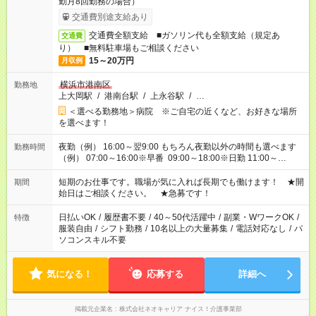
勤月8回勤務の場合）
交通費別途支給あり
交通費全額支給 ■ガソリン代も全額支給（規定あ
交通費
り） ■無料駐車場もご相談ください
15～20万円
月収例
横浜市港南区
勤務地
上大岡駅
/
港南台駅
/
上永谷駅
/
…
＜選べる勤務地＞病院 ※ご自宅の近くなど、お好きな場所
を選べます！
夜勤（例） 16:00～翌9:00 もちろん夜勤以外の時間も選べます
勤務時間
（例） 07:00～16:00※早番 09:00～18:00※日勤 11:00～
20:00※遅番 ※時間は、固定・選べる施設もあるので、ご希望が
あれば調整できます！ ※シフト制。勤務地により実働時間が異
短期のお仕事です。職場が気に入れば長期でも働けます！ ★開
期間
なります。★家庭の都合でお休みが必要な場合も遠慮なくご相談
始日はご相談ください。 ★急募です！
ください。
日払いOK
/
履歴書不要
/
40～50代活躍中
/
副業・WワークOK
/
特徴
服装自由
/
シフト勤務
/
10名以上の大量募集
/
電話対応なし
/
パ
ソコンスキル不要
気になる！
応募する
詳細へ
掲載元企業名
株式会社ネオキャリア ナイス！介護事業部