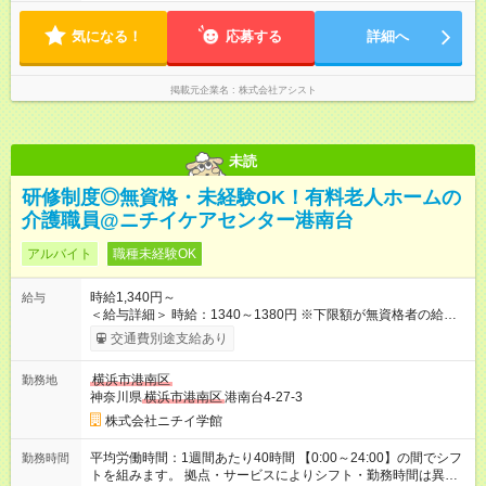
OK！ ☆現場が早く終わっても日給全額保証！ ☆ご希望の方は
「日勤＋夜勤」も可能！
気になる！
応募する
詳細へ
掲載元企業名
株式会社アシスト
未読
研修制度◎無資格・未経験OK！有料老人ホームの
介護職員@ニチイケアセンター港南台
アルバイト
職種未経験OK
時給1,340円～
給与
＜給与詳細＞ 時給：1340～1380円 ※下限額が無資格者の給与
です。 【試用期間】試用期間あり 試用期間の長さ：3ヶ月 雇用
交通費別途支給あり
形態、給与は本採用時と同じです。
横浜市港南区
勤務地
神奈川県
横浜市港南区
港南台4-27-3
株式会社ニチイ学館
平均労働時間：1週間あたり40時間 【0:00～24:00】の間でシフ
勤務時間
トを組みます。 拠点・サービスによりシフト・勤務時間は異な