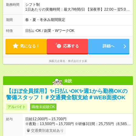
シフト制
勤務時間
1日あたりの実働時間：最大7時間/日 【深夜帯】22:00～翌5:00
週2日～・1日2h～OK◎ ※22:00から翌5:00までは18歳以上の方
のみ勤務可能です（18歳未満の深夜業務禁止のため） ★深夜で
春・夏・冬休み期間限定
期間
も安心して働けます★ すき家では、ワンオペを禁止していま
す。 必ず、2名以上での勤務を行いますので、安心して働けま
日払いOK / 副業・WワークOK
特徴
す。
気になる！
応募する
詳細へ
掲載元企業名
株式会社すき家
未読
【ほぼ全員採用】✨日払いOK✨週1から勤務OKの
警備スタッフ！＃交通費全額支給＃WEB面接OK
アルバイト
職種未経験OK
日給12,000円～15,700円
給与
※夜勤：13,500円～15,700円 ※研修3日間：25,755円（8,585円
×3日間／計21時間） ✅早上がりでも日給全額保証◎ ✅寮完備！
交通費別途支給あり
即入居OK！ ✅週1日～勤務OK ✅週5日勤務×フルタイムも可能 ✅