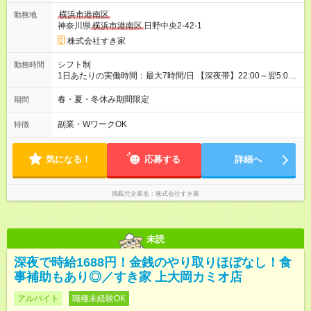
一ヶ月とさせていただきます。 研修制度あり：15時間(研修中も
横浜市港南区
勤務地
同時給）
神奈川県
横浜市港南区
日野中央2-42-1
株式会社すき家
シフト制
勤務時間
1日あたりの実働時間：最大7時間/日 【深夜帯】22:00～翌5:00
週2日～・1日2h～OK◎ ※22:00から翌5:00までは18歳以上の方
のみ勤務可能です（18歳未満の深夜業務禁止のため） ★深夜で
春・夏・冬休み期間限定
期間
も安心して働けます★ すき家では、ワンオペを禁止していま
す。 必ず、2名以上での勤務を行いますので、安心して働けま
副業・WワークOK
特徴
す。
気になる！
応募する
詳細へ
掲載元企業名
株式会社すき家
未読
深夜で時給1688円！金銭のやり取りほぼなし！食
事補助もあり◎／すき家 上大岡カミオ店
アルバイト
職種未経験OK