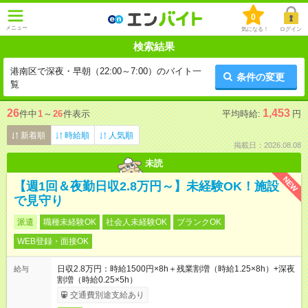
0
メニュー
気になる！
ログイン
検索結果
港南区で深夜・早朝（22:00～7:00）のバイト一
条件の変更
覧
26
1,453
件中
1
～
26
件表示
平均時給:
円
新着順
時給順
人気順
掲載日：2026.08.08
未読
NEW
【週1回＆夜勤日収2.8万円～】未経験OK！施設
で見守り
派遣
職種未経験OK
社会人未経験OK
ブランクOK
WEB登録・面接OK
日収2.8万円：時給1500円×8h＋残業割増（時給1.25×8h）+深夜
給与
割増（時給0.25×5h）
交通費別途支給あり