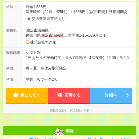
時給1,688円～
給与
深夜時給（22時～翌5時）：1688円 【試用期間】試用期間あり
試用期間の長さ：1ヶ月 雇用形態、給与は本採用時と同じです。
交通費別途支給あり
試用期間の実態は30日（※条件変更なし）ですが、切り上げで
一ヶ月とさせていただきます。 研修制度あり：15時間(研修中も
横浜市港南区
勤務地
同時給）
神奈川県
横浜市港南区
上大岡西1-15-1CAMIO 1F
株式会社すき家
シフト制
勤務時間
1日あたりの実働時間：最大7時間/日 【深夜帯】22:00～翌5:00
週2日～・1日2h～OK◎ ※22:00から翌5:00までは18歳以上の方
のみ勤務可能です（18歳未満の深夜業務禁止のため） ★深夜で
春・夏・冬休み期間限定
期間
も安心して働けます★ すき家では、ワンオペを禁止していま
す。 必ず、2名以上での勤務を行いますので、安心して働けま
副業・WワークOK
特徴
す。
気になる！
応募する
詳細へ
掲載元企業名
株式会社すき家
未読