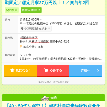
勤固定／想定月収27万円以上！／賞与年2回
契約社員
職種未経験OK
月給215,000円～
給与
※一律支給の役職手当（5000円）を含む。残業代は別途全額支
給。 ※深夜勤務手当は、残業時間等により変動します。 ※想定
交通費別途支給あり
月収27万円以上 ※最大4回昇給のチャンスあり ※賞与年2回支給
【試用期間】試用期間なし
横浜市港南区
勤務地
神奈川県
横浜市港南区
日野中央2-42-1
株式会社すき家
シフト制
勤務時間
1日あたりの実働時間：最大8時間/日 ■22時～翌9時（実働8時
間） ※上記はあくまでも一例です。店舗により、時間が前後す
る場合・残業がある場合があります。 ★0時～9時は必ず2名以上
気になる！
のシフトを組んでいます。 ★各店舗のサポートのために本社に
応募する
詳細へ
「24時間対応」の専門部署があります。
掲載元企業名
株式会社すき家
未読
【40～50代活躍中！】契約社員◎未経験歓迎◆夜