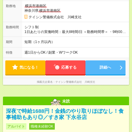
資格手当（最大2200円／日）や残業代は別途全額支給 ※資格取
横浜市港南区
勤務地
得費用は会社が全額負担します。 ＜＜ ✨紹介報奨金キャンペー
神奈川県
横浜市港南区
ン✨ ＞＞ 紹介する側＆入社する側も嬉しい制度！ 条件に応じ
て、下記報奨金を支給♪ ■紹介者：最大10万円 ■入社者：最大5万
テイシン警備株式会社 川崎支社
円 ■入社者（即戦力）：最大7万円 【試用期間】試用期間あり 試
用期間の長さ：2ヶ月 雇用形態、給与は本採用時と同じです。
シフト制
勤務時間
1日あたりの実働時間：最大8時間/日 ＜勤務時間帯＞ ・9時00分
～18時00分 ・20時00分～05時00分 ◎週1日から勤務可能で、1
週間ごとの自己申告制シフトを採用。短期勤務や副業としての
短期（1ヶ月以内）
期間
働き方も可能です。 ◎「今週は週0日、来週は週4日」など、ラ
イフスタイルに合わせた働き方ができます。有給休暇も積極的
週1日からOK / 副業・WワークOK
特徴
に取得可能です！
気になる！
応募する
詳細へ
掲載元企業名
テイシン警備株式会社 川崎支社
未読
深夜で時給1688円！金銭のやり取りほぼなし！食
事補助もあり◎／すき家 下永谷店
アルバイト
職種未経験OK