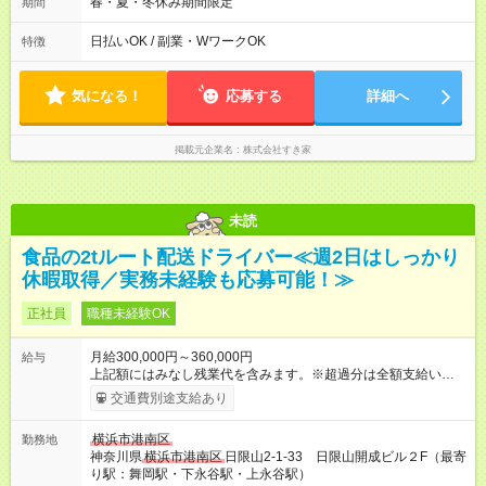
後帯 14:00-18:00 〇夜帯 18:00-22:00 〇深夜帯 22:00-翌5:00 基
春・夏・冬休み期間限定
期間
本は固定シフトですが家庭の都合などイレギュラーには対応し
ます♪
日払いOK / 副業・WワークOK
特徴
気になる！
応募する
詳細へ
掲載元企業名
株式会社すき家
未読
食品の2tルート配送ドライバー≪週2日はしっかり
休暇取得／実務未経験も応募可能！≫
正社員
職種未経験OK
月給300,000円～360,000円
給与
上記額にはみなし残業代を含みます。※超過分は全額支給いたし
ます。 みなし残業代 68,509円／月 みなし残業時間 40時間／月
交通費別途支給あり
月給30万円～ ※実働21.5日程 ※試用期間３ヵ月 ※入社後すぐの
同乗研修期間中（１～２週間）は日給￥12,000になります。そ
横浜市港南区
勤務地
の間の雇用形態・その他条件に変更はありません。 ※追加でコ
神奈川県
横浜市港南区
日限山2-1-33 日限山開成ビル２F（最寄
ースをまわれば、その分給与に還元！頑張りがしっかりと評価
り駅：舞岡駅・下永谷駅・上永谷駅）
される環境です。 上記額にはみなし残業代（月40時間分、