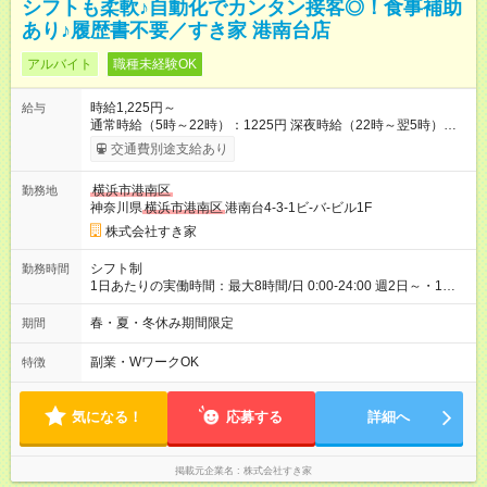
シフトも柔軟♪自動化でカンタン接客◎！食事補助
あり♪履歴書不要／すき家 港南台店
アルバイト
職種未経験OK
時給1,225円～
給与
通常時給（5時～22時）：1225円 深夜時給（22時～翌5時）：
1532円 高校生時給：1225円 【特別手当】早朝手当（5：00-9：
交通費別途支給あり
00）時給+150円 【試用期間】試用期間あり 試用期間の長さ：1
ヶ月 雇用形態、給与は本採用時と同じです。 試用期間の実態は
横浜市港南区
勤務地
30日（※条件変更なし）ですが、切り上げで一ヶ月とさせてい
神奈川県
横浜市港南区
港南台4-3-1ビ-バ-ビル1F
ただきます。 研修制度あり：15時間(研修中も同時給）
株式会社すき家
シフト制
勤務時間
1日あたりの実働時間：最大8時間/日 0:00-24:00 週2日～・1日
2h～OK ＜シフト例＞ 〇朝帯 5:00-9:00 〇昼帯 9:00-14:00 〇午
後帯 14:00-18:00 〇夜帯 18:00-22:00 〇深夜帯 22:00-翌5:00 基
春・夏・冬休み期間限定
期間
本は固定シフトですが家庭の都合などイレギュラーには対応し
ます♪
副業・WワークOK
特徴
気になる！
応募する
詳細へ
掲載元企業名
株式会社すき家