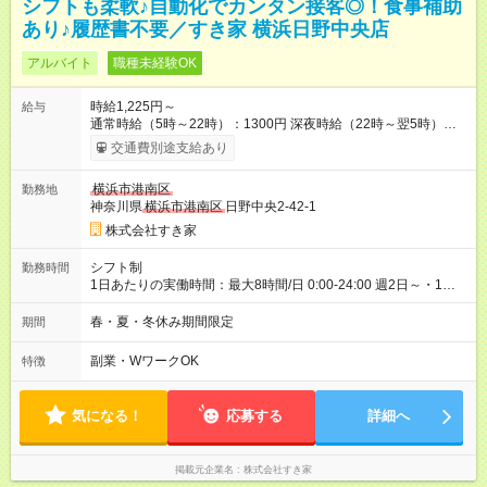
シフトも柔軟♪自動化でカンタン接客◎！食事補助
あり♪履歴書不要／すき家 横浜日野中央店
アルバイト
職種未経験OK
時給1,225円～
給与
通常時給（5時～22時）：1300円 深夜時給（22時～翌5時）：
1625円 高校生時給：1225円 【特別手当】早朝手当（5：00-9：
交通費別途支給あり
00）時給+150円 【試用期間】試用期間あり 試用期間の長さ：1
ヶ月 雇用形態、給与は本採用時と同じです。 試用期間の実態は
横浜市港南区
勤務地
30日（※条件変更なし）ですが、切り上げで一ヶ月とさせてい
神奈川県
横浜市港南区
日野中央2-42-1
ただきます。 研修制度あり：15時間(研修中も同時給）
株式会社すき家
シフト制
勤務時間
1日あたりの実働時間：最大8時間/日 0:00-24:00 週2日～・1日
2h～OK ＜シフト例＞ 〇朝帯 5:00-9:00 〇昼帯 9:00-14:00 〇午
後帯 14:00-18:00 〇夜帯 18:00-22:00 〇深夜帯 22:00-翌5:00 基
春・夏・冬休み期間限定
期間
本は固定シフトですが家庭の都合などイレギュラーには対応し
ます♪
副業・WワークOK
特徴
気になる！
応募する
詳細へ
掲載元企業名
株式会社すき家