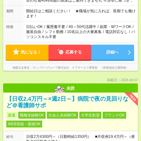
合わせ週40時間超の就業はご案内できません ※法令に基づき、
週20時間以上勤務は社会保険への加入対象となります ※労働者
派遣法（日雇い派遣の原則禁止）により、短時間・短期間の就
開始日はご相談ください！ ★職場が気に入れば、長期でも働け
期間
業はご案内が難しい場合があります
ます！
日払いOK
/
履歴書不要
/
40～50代活躍中
/
副業・WワークOK
/
特徴
服装自由
/
シフト勤務
/
10名以上の大量募集
/
電話対応なし
/
パ
ソコンスキル不要
気になる！
応募する
詳細へ
掲載元企業名
マンパワーグループ株式会社 ケアサービス事業部 （医療福祉介護関連）
掲載日：2026.08.07
未読
NEW
【日収2.4万円～×週2日～】病院で夜の見回りな
ど＠看護師サポ
派遣
職種未経験OK
社会人未経験OK
大学生歓迎
ブランクOK
WEB登録・面接OK
日収2万4300円～（日勤時給1350円） ■月収例19.4万円～（夜
給与