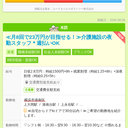
掲載元企業名
ユースタイルラボラトリー株式会社
掲載日：2026.08.06
未読
NEW
≪月8回で23万円が目指せる！≫介護施設の夜
勤スタッフ＊週払いOK
派遣
職種未経験OK
社会人未経験OK
ブランクOK
WEB登録・面接OK
日収2.8万円：時給1500円×8h＋残業割増（時給1.25×8h）+深夜
給与
割増（時給0.25×5h）
交通費別途支給あり
交通費全額支給
交通費
横浜市港南区
勤務地
上大岡駅
/
港南台駅
/
上永谷駅
/
…
≪自宅からドアtoドアで30分以内！≫ご希望の勤務地を紹介
します。
▽シフト例 ・16:30～翌9:30 ・16:30～翌10:30など ※慣れるま
勤務時間