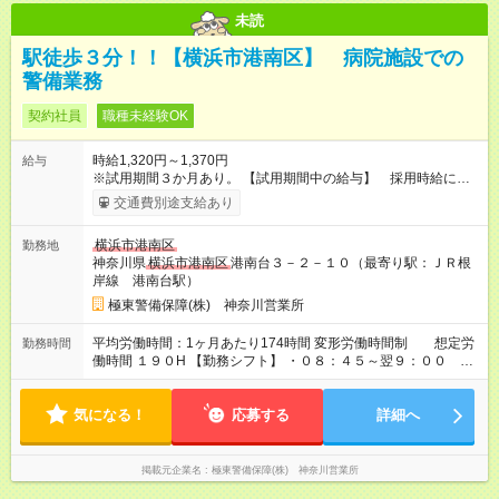
未読
駅徒歩３分！！【横浜市港南区】 病院施設での
警備業務
契約社員
職種未経験OK
時給1,320円～1,370円
給与
※試用期間３か月あり。 【試用期間中の給与】 採用時給に同
じ 入社後１年までに警備業務に関わる講習資格を受講いただき
交通費別途支給あり
ます。 ○自衛消防業務講習（防災センター要員） ○上級救命
講習 ※資格取得費補助制度あり 会社が受講費用を負担し受講
横浜市港南区
勤務地
できます。 【試用期間】試用期間あり 試用期間の長さ：3ヶ月
神奈川県
横浜市港南区
港南台３－２－１０（最寄り駅：ＪＲ根
雇用形態、給与は本採用時と同じです。
岸線 港南台駅）
極東警備保障(株) 神奈川営業所
平均労働時間：1ヶ月あたり174時間 変形労働時間制 想定労
勤務時間
働時間 １９０H 【勤務シフト】 ・０８：４５～翌９：００ う
ち実働１６．２５H ・０８：４５～１８：００ うち実
働 ８．２５H ・１１：３０～翌８：３０ うち実働１３
気になる！
H ・２１：００～翌９：００ うち実働１０．５H 平均労
応募する
詳細へ
働時間：1ヶ月あたり174時間 変形労働時間制 想定労働時
間 １９０H 【勤務シフト】 ・０８：４５～翌９：００ うち実
働１６．２５H ・０８：４５～１８：００ うち実働
掲載元企業名
極東警備保障(株) 神奈川営業所
８．２５H ・１１：３０～翌８：３０ うち実働１３H