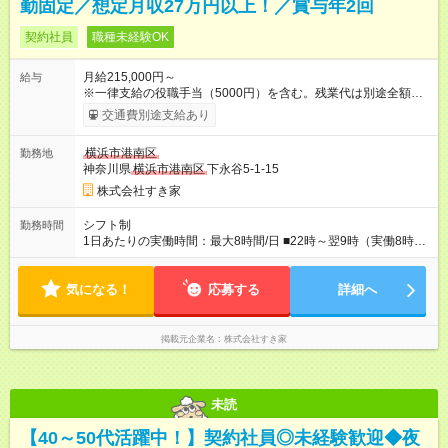
勤固定／想定月収27万円以上！／賞与年2回
契約社員
職種未経験OK
月給215,000円～
給与
※一律支給の役職手当（5000円）を含む。残業代は別途全額支
給。 ※深夜勤務手当は、残業時間等により変動します。 ※想定
交通費別途支給あり
月収27万円以上 ※最大4回昇給のチャンスあり ※賞与年2回支給
【試用期間】試用期間なし
横浜市港南区
勤務地
神奈川県
横浜市港南区
下永谷5-1-15
株式会社すき家
シフト制
勤務時間
1日あたりの実働時間：最大8時間/日 ■22時～翌9時（実働8時
間） ※上記はあくまでも一例です。店舗により、時間が前後す
る場合・残業がある場合があります。 ★0時～9時は必ず2名以上
気になる！
のシフトを組んでいます。 ★各店舗のサポートのために本社に
応募する
詳細へ
「24時間対応」の専門部署があります。
掲載元企業名
株式会社すき家
未読
【40～50代活躍中！】契約社員◎未経験歓迎◆夜