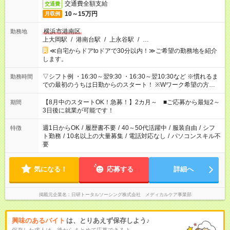
交通費全額支給
交通費
10～15万円
月収例
横浜市港南区
勤務地
上大岡駅
/
港南台駅
/
上永谷駅
/
…
≪自宅からドアtoドアで30分以内！≫ご希望の勤務地を紹介
します。
▽シフト例 ・16:30～翌9:30 ・16:30～翌10:30など ※慣れるま
勤務時間
での最初のうちは日勤からのスタート！ ※Wワーク希望の方へ
今ご覧のお仕事で希望する勤務時間と、もう1つのお仕事の勤務
時間。 合計で週40時間を超える場合は応募できません。
【8月中のスタートOK！急募！】2カ月～ ■ご応募から最短2～
期間
3日後に就業が可能です！
週1日からOK
/
履歴書不要
/
40～50代活躍中
/
服装自由
/
シフ
特徴
ト勤務
/
10名以上の大量募集
/
電話対応なし
/
パソコンスキル不
要
気になる！
応募する
詳細へ
掲載元企業名
日研トータルソーシング株式会社 メディカルケア事業部
興味のあるバイト
は、とりあえず保存しよう♪