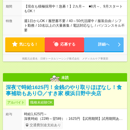
今ご覧のお仕事で希望する勤務時間と、もう1つのお仕事の勤務
時間。 合計で週40時間を超える場合は応募できません。
【現在も積極採用中！急募！】2カ月～ ■8月～、9月スタート
期間
もOK！
週1日からOK
/
履歴書不要
/
40～50代活躍中
/
服装自由
/
シフ
特徴
ト勤務
/
10名以上の大量募集
/
電話対応なし
/
パソコンスキル不
要
気になる！
応募する
詳細へ
掲載元企業名
日研トータルソーシング株式会社 メディカルケア事業部
未読
深夜で時給1625円！金銭のやり取りほぼなし！食
事補助もあり◎／すき家 横浜日野中央店
アルバイト
職種未経験OK
時給1,625円～
給与
深夜時給（22時～翌5時）：1625円 【試用期間】試用期間あり
試用期間の長さ：1ヶ月 雇用形態、給与は本採用時と同じです。
交通費別途支給あり
試用期間の実態は30日（※条件変更なし）ですが、切り上げで