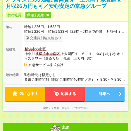
オフィスビルの施設警備員★「上大岡」駅直結★
月収26万円も可／安心安定の京急グループ
契約社員
職種未経験OK
時給1,226円～1,533円
給与
時給1,226円 時給1,533円（22時～5時までの間） 月収例（宿
泊勤務10回＋時間外労働30時間） 260,835円 内訳） 基本給：
交通費別途支給あり
1,226円×155時間＝190,030円 深夜手当：307円×45時間＝
13,815円 宿泊手当：1100円×10回＝11,000円 時間外労働（30
横浜市港南区
勤務地
時間）：45,990円 【試用期間】試用期間あり 試用期間の長さ：
神奈川県
横浜市港南区
上大岡西１－６－１ ゆめおおおかオフ
2ヶ月 雇用形態、給与は本採用時と同じです。
ィスタワー（最寄り駅：各線「上大岡」駅）
京急サービス株式会社
勤務時間は指定なし
勤務時間
変形労働時間制（想定労働時間40時間／週） ▼ 8:30～翌8:30
実働15時間30分 仮眠・休憩8時間30分 （月10回程度当直勤
務）
気になる！
応募する
詳細へ
掲載元企業名
京急サービス株式会社
未読