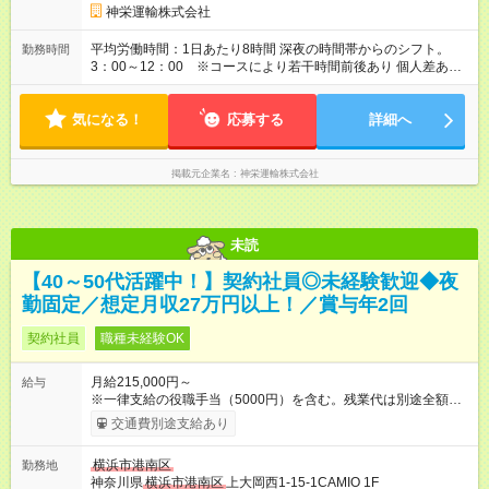
68,509円分）を含みます。※超過分は全額支給します 【試用期
神栄運輸株式会社
間】試用期間あり 試用期間の長さ：3ヶ月 雇用形態、給与は本
採用時と同じです。
平均労働時間：1日あたり8時間 深夜の時間帯からのシフト。
勤務時間
3：00～12：00 ※コースにより若干時間前後あり 個人差あ
り、平均時間で設定しています。 平均労働時間：1日あたり8時
間 深夜の時間帯からのシフト。 3：00～12：00 ※コースによ
気になる！
り若干時間前後あり 個人差あり、平均時間で設定しています。
応募する
詳細へ
掲載元企業名
神栄運輸株式会社
未読
【40～50代活躍中！】契約社員◎未経験歓迎◆夜
勤固定／想定月収27万円以上！／賞与年2回
契約社員
職種未経験OK
月給215,000円～
給与
※一律支給の役職手当（5000円）を含む。残業代は別途全額支
給。 ※深夜勤務手当は、残業時間等により変動します。 ※想定
交通費別途支給あり
月収27万円以上 ※最大4回昇給のチャンスあり ※賞与年2回支給
【試用期間】試用期間なし
横浜市港南区
勤務地
神奈川県
横浜市港南区
上大岡西1-15-1CAMIO 1F