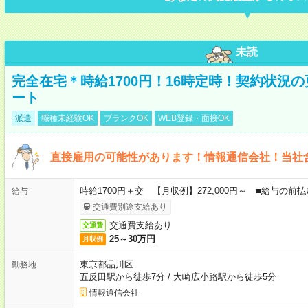
未読
完全在宅＊時給1700円！16時定時！契約状況
ート
派遣
職種未経験OK
ブランクOK
WEB登録・面接OK
直接雇用の可能性があります！情報通信会社！当社
時給1700円＋交 【月収例】272,000円～ ■給与の
給与
交通費別途支給あり
交通費支給あり
交通費
25～30万円
月収例
東京都品川区
勤務地
五反田駅から徒歩7分
/
大崎広小路駅から徒歩5分
情報通信会社