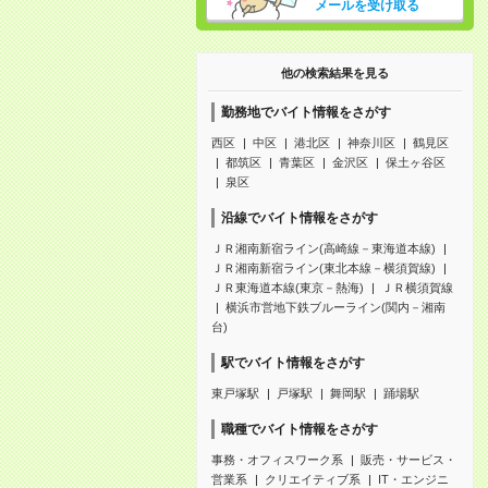
メールを受け取る
他の検索結果を見る
勤務地でバイト情報をさがす
西区
中区
港北区
神奈川区
鶴見区
都筑区
青葉区
金沢区
保土ヶ谷区
泉区
沿線でバイト情報をさがす
ＪＲ湘南新宿ライン(高崎線－東海道本線)
ＪＲ湘南新宿ライン(東北本線－横須賀線)
ＪＲ東海道本線(東京－熱海)
ＪＲ横須賀線
横浜市営地下鉄ブルーライン(関内－湘南
台)
駅でバイト情報をさがす
東戸塚駅
戸塚駅
舞岡駅
踊場駅
職種でバイト情報をさがす
事務・オフィスワーク系
販売・サービス・
営業系
クリエイティブ系
IT・エンジニ