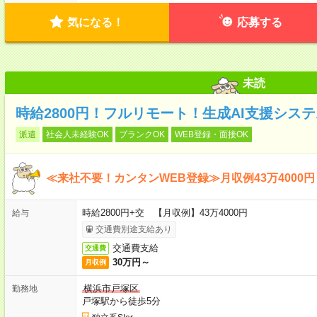
気になる！
応募する
未読
時給2800円！フルリモート！生成AI支援シス
派遣
社会人未経験OK
ブランクOK
WEB登録・面接OK
≪来社不要！カンタンWEB登録≫月収例43万4000円
時給2800円+交 【月収例】43万4000円
給与
交通費別途支給あり
交通費支給
交通費
30万円～
月収例
横浜市戸塚区
勤務地
戸塚駅から徒歩5分