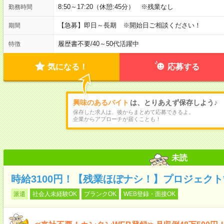
8:50～17:20（休憩:45分） ※残業なし
勤務時間
【急募】即日～長期 ※開始日ご相談ください！
期間
履歴書不要
/
40～50代活躍中
特徴
気になる！
応募する
興味のあるバイト
は、とりあえず保存しよう♪
保存した求人は、後からまとめて応募できるよ。
企業からアプローチが届くことも！
未読
時給3100円！【残業ほぼナシ！】プロジェクト
派遣
社会人未経験OK
ブランクOK
WEB登録・面接OK