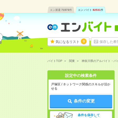
エン派遣
71573
件
エン バイト
82531
件
0
気になるリスト
保存した希
バイトTOP
関東
神奈川県のアルバイト・バ
設定中の検索条件
戸塚区 / ネットワーク関係のスキルが活か
せる
条件の変更
条件を保存して