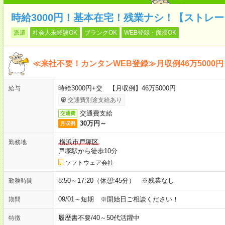
時給3000円！基本在宅！残業ナシ！【ストレ
派遣
社会人未経験OK
ブランクOK
WEB登録・面接OK
≪来社不要！カンタンWEB登録≫月収例46万5000円
時給3000円+交 【月収例】46万5000円
給与
交通費別途支給あり
交通費支給
交通費
30万円～
月収例
横浜市戸塚区
勤務地
戸塚駅から徒歩10分
ソフトウェア会社
8:50～17:20（休憩:45分） ※残業なし
勤務時間
09/01～短期 ※開始日ご相談ください！
期間
履歴書不要
/
40～50代活躍中
特徴