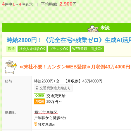
2,900
4
平均時給:
円
件中
1
～
4
件表示
未読
時給2800円！《完全在宅×残業ゼロ》生成AI
派遣
社会人未経験OK
ブランクOK
WEB登録・面接OK
≪来社不要！カンタンWEB登録≫月収例43万4000円
時給2800円+交 【月収例】43万4000円
給与
交通費別途支給あり
交通費支給
交通費
30万円～
月収例
横浜市戸塚区
勤務地
戸塚駅から徒歩5分
独立系SIer