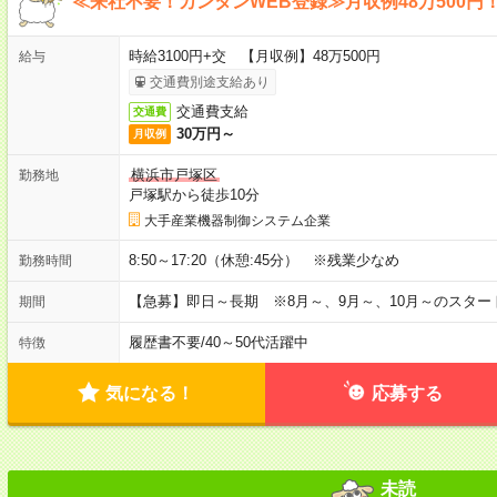
≪来社不要！カンタンWEB登録≫月収例48万500円
時給3100円+交 【月収例】48万500円
給与
交通費別途支給あり
交通費支給
交通費
30万円～
月収例
横浜市戸塚区
勤務地
戸塚駅から徒歩10分
大手産業機器制御システム企業
8:50～17:20（休憩:45分） ※残業少なめ
勤務時間
【急募】即日～長期 ※8月～、9月～、10月～のスタ
期間
履歴書不要
/
40～50代活躍中
特徴
気になる！
応募する
未読