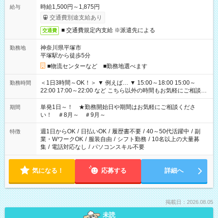
時給1,500円～1,875円
給与
交通費別途支給あり
■ 交通費規定内支給 ※派遣先による
交通費
神奈川県平塚市
勤務地
平塚駅から徒歩5分
■物流センターなど ■勤務地選べます
＜1日3時間～OK！＞ ▼ 例えば… ▼ 15:00～18:00 15:00～
勤務時間
22:00 17:00～22:00 など こちら以外の時間もお気軽にご相談く
ださい！
単発1日～！ ★勤務開始日や期間はお気軽にご相談くださ
期間
い！ ＃8月～ ＃9月～
週1日からOK
/
日払いOK
/
履歴書不要
/
40～50代活躍中
/
副
特徴
業・WワークOK
/
服装自由
/
シフト勤務
/
10名以上の大量募
集
/
電話対応なし
/
パソコンスキル不要
気になる！
応募する
詳細へ
掲載日：2026.08.05
未読