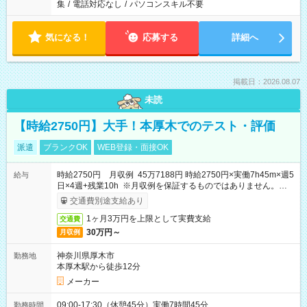
集
/
電話対応なし
/
パソコンスキル不要
気になる！
応募する
詳細へ
掲載日：2026.08.07
未読
【時給2750円】大手！本厚木でのテスト・評価
派遣
ブランクOK
WEB登録・面接OK
時給2750円 月収例 45万7188円 時給2750円×実働7h45m×週5
給与
日×4週+残業10h ※月収例を保証するものではありません。※給
与即受取りサービス利用可（利用条件有）
交通費別途支給あり
1ヶ月3万円を上限として実費支給
交通費
30万円～
月収例
神奈川県厚木市
勤務地
本厚木駅から徒歩12分
メーカー
09:00-17:30（休憩45分）実働7時間45分
勤務時間