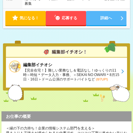
募集
気になる！
応募する
詳細へ
編集部イチオシ
【完全在宅！】難しい業務なし＆電話なし！ゆっくりの11
時～時短＊データ入力・事務、＜SEKAI NO OWARI＊8月15
日・16日＞ドーム公演のサポートバイトなど
(8/7UP!)
お仕事の概要
＜縁の下の力持ち！企業の情報システム部門を支える＞