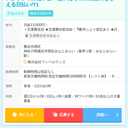
える日払い/T1
アルバイト
職種未経験OK
日給13,000円～
給与
＋交通費支給 ★交通費全額支給！ ┗案件により規定あり ★日払
いOK！（規定あり） ┗働いたその日に現金GET♪ お仕事後はコ
交通費別途支給あり
ンビニATMから 日払い分を引き落とせます！ 【試用期間】試
用期間なし
横浜市西区
勤務地
神奈川県横浜市西区みなとみらい（最寄り駅：みなとみらい
駅）
株式会社ワンベルウッズ
勤務時間は指定なし
勤務時間
変形労働時間制 想定労働時間160時間/月 【シフト例】 ・8：00
～21：00
単発・1日のみOK
期間
週1日からOK / 日払いOK / 副業・WワークOK / 10名以上の大量
特徴
募集
気になる！
応募する
詳細へ