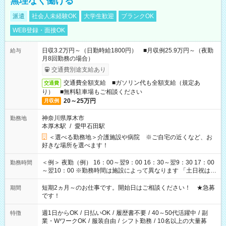
無理なく働ける
派遣
社会人未経験OK
大学生歓迎
ブランクOK
WEB登録・面接OK
日収3.2万円～（日勤時給1800円） ■月収例25.9万円～（夜勤
給与
月8回勤務の場合）
交通費別途支給あり
交通費全額支給 ■ガソリン代も全額支給（規定あ
交通費
り） ■無料駐車場もご相談ください
20～25万円
月収例
神奈川県厚木市
勤務地
本厚木駅
/
愛甲石田駅
＜選べる勤務地＞介護施設や病院 ※ご自宅の近くなど、お
好きな場所を選べます！
＜例＞ 夜勤（例） 16：00～翌9：00 16：30～翌9：30 17：00
勤務時間
～翌10：00 ※勤務時間は施設によって異なります 「土日祝は休
みたい」 「しっかり稼ぎたい」 「もう少し遅い時間から始めた
い」など ご希望にあったお仕事をご案内いたします。 ※未経験
短期2ヵ月～のお仕事です。開始日はご相談ください！ ★急募
期間
の方の場合は1～2ヶ月間は日中での仕事を経験いただき、 お
です！
仕事に慣れてからの夜勤になります。 ★家庭の都合でお休みが
必要な場合も遠慮なくご相談ください。
週1日からOK
/
日払いOK
/
履歴書不要
/
40～50代活躍中
/
副
特徴
業・WワークOK
/
服装自由
/
シフト勤務
/
10名以上の大量募