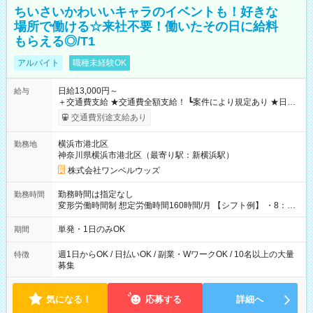
ちいさいかわいいキャラのイベントも！好きな
場所で働ける☆来社不要！働いたその日に給料
もらえる◎/T1
アルバイト
職種未経験OK
日給13,000円～
給与
＋交通費支給 ★交通費全額支給！ ┗案件により規定あり ★日払
いOK！（規定あり） ┗働いたその日に現金GET♪ お仕事後はコ
交通費別途支給あり
ンビニATMから 日払い分を引き落とせます！ 【試用期間】試
用期間なし
横浜市港北区
勤務地
神奈川県横浜市港北区（最寄り駅：新横浜駅）
株式会社ワンベルウッズ
勤務時間は指定なし
勤務時間
変形労働時間制 想定労働時間160時間/月 【シフト例】 ・8：00
～21：00
単発・1日のみOK
期間
週1日からOK / 日払いOK / 副業・WワークOK / 10名以上の大量
特徴
募集
気になる！
応募する
詳細へ