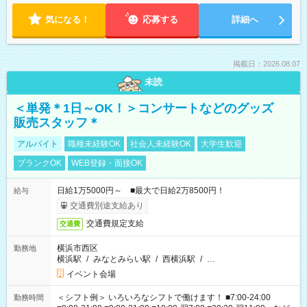
気になる！
応募する
詳細へ
掲載日：2026.08.07
未読
＜単発＊1日～OK！＞コンサートなどのグッズ
販売スタッフ＊
アルバイト
職種未経験OK
社会人未経験OK
大学生歓迎
ブランクOK
WEB登録・面接OK
日給1万5000円～ ■最大で日給2万8500円！
給与
交通費別途支給あり
交通費規定支給
交通費
横浜市西区
勤務地
横浜駅
/
みなとみらい駅
/
西横浜駅
/
…
イベント会場
＜シフト例＞ いろいろなシフトで働けます！ ■7:00-24:00
勤務時間