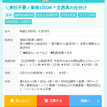
＼来社不要／単発1日OK＊文房具の仕分け
派遣
職種未経験OK
社会人未経験OK
大学生歓迎
ブランクOK
WEB登録・面接OK
時給1,500円～1,875円
給与
神奈川県茅ヶ崎市
勤務地
茅ケ崎駅から徒歩5分
/
香川駅から徒歩5分
/
北茅ケ崎駅から
徒歩5分
■物流センターなど ■勤務地選べます
【1日3時間～も相談OK!】午前中のみや18時以降などのシフト
勤務時間
あり！ シフト例 ▼9:00～12:00 ▼9:00～17:00 ▼10:00～19:00
▼18:00～21:00
1日だけの単発OK！＃8月～ ＃9月～
期間
週1日からOK
/
日払いOK
/
40～50代活躍中
/
副業・Wワーク
特徴
OK
/
服装自由
/
シフト勤務
/
10名以上の大量募集
/
電話対応な
し
/
パソコンスキル不要
気になる！
応募する
詳細へ