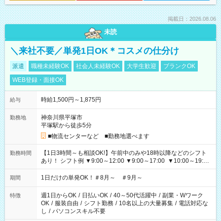
掲載日：2026.08.06
未読
＼来社不要／単発1日OK＊コスメの仕分け
派遣
職種未経験OK
社会人未経験OK
大学生歓迎
ブランクOK
WEB登録・面接OK
時給1,500円～1,875円
給与
神奈川県平塚市
勤務地
平塚駅から徒歩5分
■物流センターなど ■勤務地選べます
【1日3時間～も相談OK!】午前中のみや18時以降などのシフト
勤務時間
あり！ シフト例 ▼9:00～12:00 ▼9:00～17:00 ▼10:00～19:00
▼18:00～21:00
1日だけの単発OK！＃8月～ ＃9月～
期間
週1日からOK
/
日払いOK
/
40～50代活躍中
/
副業・Wワーク
特徴
OK
/
服装自由
/
シフト勤務
/
10名以上の大量募集
/
電話対応な
し
/
パソコンスキル不要