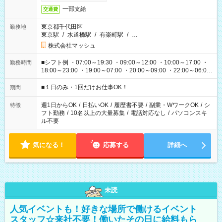
一部支給
交通費
東京都千代田区
勤務地
東京駅
/
水道橋駅
/
有楽町駅
/
…
株式会社マッシュ
■シフト例 ・07:00～19:30 ・09:00～12:00 ・10:00～17:00 ・
勤務時間
18:00～23:00 ・19:00～07:00 ・20:00～09:00 ・22:00～06:00
etc ★最短で3時間で5,120円のお仕事から 15時間で2万円近く稼
げるお仕事も！ ご希望のお時間に合わせてご紹介！ ※シフトは
■１日のみ・1回だけお仕事OK！
期間
現場によって異なります。 ※勿論、休憩時間はあるのでご安心
ください！
週1日からOK
/
日払いOK
/
履歴書不要
/
副業・WワークOK
/
シ
特徴
フト勤務
/
10名以上の大量募集
/
電話対応なし
/
パソコンスキ
ル不要
気になる！
応募する
詳細へ
未読
人気イベントも！好きな場所で働けるイベント
スタッフ☆来社不要！働いたその日に給料もら