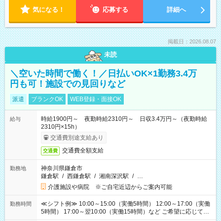
気になる！
応募する
詳細へ
掲載日：2026.08.07
未読
＼空いた時間で働く！／日払いOK×1勤務3.4万
円も可！施設での見回りなど
派遣
ブランクOK
WEB登録・面接OK
時給1900円～ 夜勤時給2310円～ 日収3.4万円～（夜勤時給
給与
2310円×15h）
交通費別途支給あり
交通費全額支給
交通費
神奈川県鎌倉市
勤務地
鎌倉駅
/
西鎌倉駅
/
湘南深沢駅
/
…
介護施設や病院 ※ご自宅近辺からご案内可能
≪シフト例≫ 10:00～15:00（実働5時間） 12:00～17:00（実働
勤務時間
5時間） 17:00～翌10:00（実働15時間）など ご希望に応じて、
働く時間は調整できます！ お気軽に担当へ相談ください！