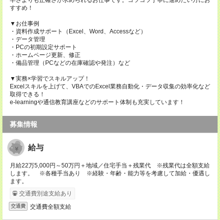
早さよりも正確さが求められるお仕事です。コツコツ丁寧に進めたい方にお
すすめ！
▼お仕事例
・資料作成サポート（Excel、Word、Accessなど）
・データ管理
・PCの初期設定サポート
・ホームページ更新、修正
・備品管理（PCなどの在庫確認や発注）など
▼実務×学習でスキルアップ！
Excelスキルを上げて、VBAでのExcel業務自動化・データ収集の効率化など
取得できる！
e-learningや通信教育講座などのサポート体制も充実しています！
募集情報
給与
月給22万5,000円～50万円＋地域／住宅手当＋残業代 ※残業代は全額支給
します。 ※各種手当あり ※経験・年齢・能力等を考慮して加給・優遇し
ます。
交通費別途支給あり
交通費全額支給
交通費