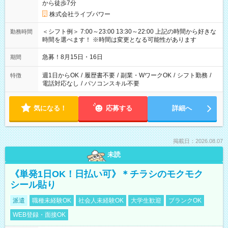
から徒歩7分
株式会社ライブパワー
＜シフト例＞ 7:00～23:00 13:30～22:00 上記の時間から好きな
勤務時間
時間を選べます！ ※時間は変更となる可能性があります
急募！8月15日・16日
期間
週1日からOK
/
履歴書不要
/
副業・WワークOK
/
シフト勤務
/
特徴
電話対応なし
/
パソコンスキル不要
気になる！
応募する
詳細へ
掲載日：2026.08.07
未読
《単発1日OK！日払い可》＊チラシのモクモク
シール貼り
派遣
職種未経験OK
社会人未経験OK
大学生歓迎
ブランクOK
WEB登録・面接OK