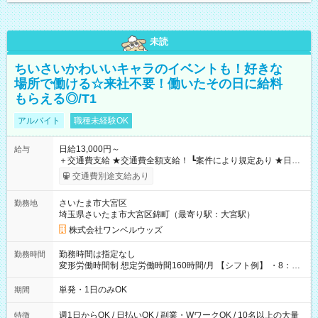
未読
ちいさいかわいいキャラのイベントも！好きな
場所で働ける☆来社不要！働いたその日に給料
もらえる◎/T1
アルバイト
職種未経験OK
日給13,000円～
給与
＋交通費支給 ★交通費全額支給！ ┗案件により規定あり ★日払
いOK！（規定あり） ┗働いたその日に現金GET♪ お仕事後はコ
交通費別途支給あり
ンビニATMから 日払い分を引き落とせます！ 【試用期間】試
用期間なし
さいたま市大宮区
勤務地
埼玉県さいたま市大宮区錦町（最寄り駅：大宮駅）
株式会社ワンベルウッズ
勤務時間は指定なし
勤務時間
変形労働時間制 想定労働時間160時間/月 【シフト例】 ・8：00
～21：00
単発・1日のみOK
期間
週1日からOK / 日払いOK / 副業・WワークOK / 10名以上の大量
特徴