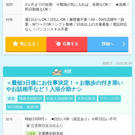
3ヵ月までの短期 ※職場が気に入れば、長期もOK！ ★急募！
期間
即日勤務もOK！
週1日からOK
/
日払いOK
/
履歴書不要
/
40～50代活躍中
/
副
特徴
業・WワークOK
/
シフト勤務
/
10名以上の大量募集
/
電話対応
なし
/
パソコンスキル不要
気になる！
応募する
詳細へ
掲載日：2026.08.08
未読
＜最短3日後にお仕事決定！＞お散歩の付き添い
やお話相手など！入浴介助ナシ
派遣
職種未経験OK
社会人未経験OK
大学生歓迎
ブランクOK
WEB登録・面接OK
時給1500円～ ■日払いOK（規定あり）※即日払い不可
給与
交通費別途支給あり
交通費全額支給
交通費