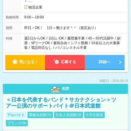
/
…
物流企業
9:00～18:00
勤務時間
即日～OK！ 1日～働けます＾＾（規定あり）
期間
週1日からOK
/
日払いOK
/
履歴書不要
/
40～50代活躍中
/
副
特徴
業・WワークOK
/
服装自由
/
シフト勤務
/
10名以上の大量募
集
/
電話対応なし
/
パソコンスキル不要
気になる！
応募する
詳細へ
掲載日：2026.08.03
未読
＜日本を代表するバンド＊サカナクション＞ツ
アー公演のサポートバイト＠日本武道館
アルバイト
職種未経験OK
社会人未経験OK
大学生歓迎
ブランクOK