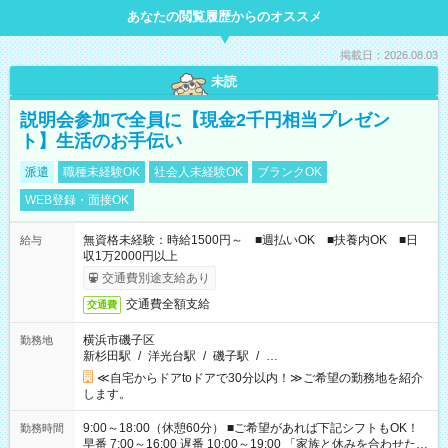
あなたの閲覧履歴からのオススメ
掲載日：2026.08.03
未読
説明会参加で全員に【現金2千円相当プレゼン
ト】生活のお手伝い
派遣
職種未経験OK
社会人未経験OK
ブランクOK
WEB登録・面接OK
無資格未経験：時給1500円～ ■週払いOK ■扶養内OK ■日
給与
収1万2000円以上
交通費別途支給あり
交通費全額支給
交通費
横浜市磯子区
勤務地
新杉田駅
/
洋光台駅
/
磯子駅
/
…
≪自宅からドアtoドアで30分以内！≫ご希望の勤務地を紹介
します。
9:00～18:00（休憩60分） ■ご希望があれば下記シフトもOK！
勤務時間
早番 7:00～16:00 遅番 10:00～19:00 「家族と休みを合わせた