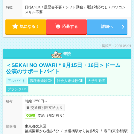
日払いOK
/
履歴書不要
/
シフト勤務
/
電話対応なし
/
パソコン
特徴
スキル不要
気になる！
応募する
詳細へ
掲載日：2026.08.04
未読
＜SEKAI NO OWARI＊8月15日・16日＞ドーム
公演のサポートバイト
アルバイト
職種未経験OK
社会人未経験OK
大学生歓迎
ブランクOK
時給1250円～
給与
交通費別途支給あり
支給（規定有り）
交通費
東京都文京区
勤務地
後楽園駅から徒歩5分
/
水道橋駅から徒歩5分
/
春日(東京都)駅