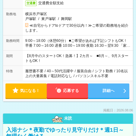
交通費全額支給
交通費
横浜市戸塚区
勤務地
戸塚駅
/
東戸塚駅
/
舞岡駅
≪自宅からドアtoドアで30分以内！≫ご希望の勤務地を紹介
します。
9:00～18:00（休憩60分） ■ご希望があれば下記シフトもOK！
勤務時間
早番 7:00～16:00 遅番 10:00～19:00 夜勤 16:30～翌9:30 「家族
と休みを合わせたい」 「余裕を持って夕飯の準備がしたい」
「できれば残業はしたくない」 など、ご希望を教えてください
【8月中のスタートOK！急募！】2カ月～ ■8月～、9月スター
期間
ね。 ※Wワーク希望の方へ 今ご覧のお仕事で希望する勤務時間
トもOK！
と、もう1つのお仕事の勤務時間。 合計で週40時間を超える場
合は応募できません。
履歴書不要
/
40～50代活躍中
/
服装自由
/
シフト勤務
/
10名以
特徴
上の大量募集
/
電話対応なし
/
パソコンスキル不要
気になる！
応募する
詳細へ
掲載日：2026.08.06
未読
入浴ナシ＊夜勤でゆったり見守りだけ＊週1日～