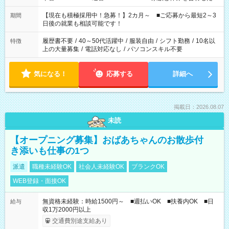
い」 「余裕を持って夕飯の準備がしたい」 「できれば残業はし
たくない」 など、ご希望を教えてくださいね。 ※Wワーク希望
【現在も積極採用中！急募！】2カ月～ ■ご応募から最短2～3
期間
の方へ 今ご覧のお仕事で希望する勤務時間と、もう1つのお仕事
日後の就業も相談可能です！
の勤務時間。 合計で週40時間を超える場合は応募できません。
履歴書不要
/
40～50代活躍中
/
服装自由
/
シフト勤務
/
10名以
特徴
上の大量募集
/
電話対応なし
/
パソコンスキル不要
気になる！
応募する
詳細へ
掲載日：2026.08.07
未読
【オープニング募集】おばあちゃんのお散歩付
き添いも仕事の1つ
派遣
職種未経験OK
社会人未経験OK
ブランクOK
WEB登録・面接OK
無資格未経験：時給1500円～ ■週払いOK ■扶養内OK ■日
給与
収1万2000円以上
交通費別途支給あり