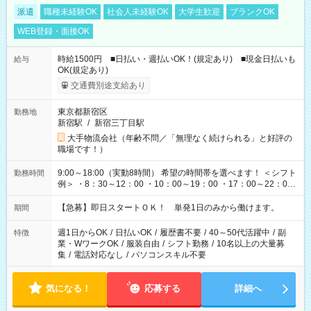
派遣
職種未経験OK
社会人未経験OK
大学生歓迎
ブランクOK
WEB登録・面接OK
時給1500円 ■日払い・週払いOK！(規定あり) ■現金日払いも
給与
OK(規定あり)
交通費別途支給あり
東京都新宿区
勤務地
新宿駅
/
新宿三丁目駅
大手物流会社（年齢不問／「無理なく続けられる」と好評の
職場です！）
9:00～18:00（実動8時間） 希望の時間帯を選べます！ ＜シフト
勤務時間
例＞ ・8：30～12：00 ・10：00～19：00 ・17：00～22：00
・13：00～22：00 ・22：00～翌6：00 など
【急募】即日スタートＯＫ！ 単発1日のみから働けます。
期間
週1日からOK
/
日払いOK
/
履歴書不要
/
40～50代活躍中
/
副
特徴
業・WワークOK
/
服装自由
/
シフト勤務
/
10名以上の大量募
集
/
電話対応なし
/
パソコンスキル不要
気になる！
応募する
詳細へ