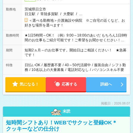
茨城県日立市
勤務地
日立駅
/
常陸多賀駅
/
大甕駅
/
…
＜選べる勤務地＞介護施設や病院 ※ご自宅の近くなど、お
好きな場所を選べます！
★1日5時間～OK！ （例）9:00～18:00のあいだ もちろん1日8時
勤務時間
間のお仕事もご紹介可能です！ご希望をお聞かせください！★
家庭の都合でお休みが必要な場合も遠慮なくご相談ください。
※週最低15時間以上の勤務が必要です
短期2ヵ月～のお仕事です。開始日はご相談ください！ ★急募
期間
です！
日払いOK
/
履歴書不要
/
40～50代活躍中
/
服装自由
/
シフト勤
特徴
務
/
10名以上の大量募集
/
電話対応なし
/
パソコンスキル不要
気になる！
応募する
詳細へ
掲載日：2026.08.07
未読
短時間シフトあり！WEBでサクッと登録OK＊
クッキーなどの仕分け