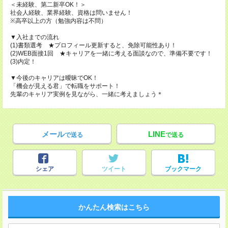
＜未経験、第二新卒OK！＞
社会人経験、業界経験、資格は問いません！
※高卒以上の方（勉強内容は不問）
▼入社までの流れ
(1)書類選考 ★プロフィール更新すると、免除可能性あり！
(2)WEB面接1回 ★キャリアを一緒に考える面談なので、準備不要です！
(3)内定！
▼今後のキャリアは曖昧でOK！
「機会が見える君」で転職をサポート！
先輩のキャリア実例を見ながら、一緒に考えましょう＊
メール
LINE
で送る
で送る
シェア
ツイート
ブックマーク
かんたん検索はこちら