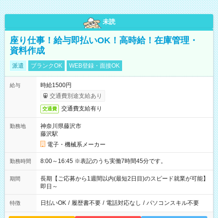
未読
座り仕事！給与即払いOK！高時給！在庫管理・
資料作成
派遣
ブランクOK
WEB登録・面接OK
時給1500円
給与
交通費別途支給あり
交通費支給有り
交通費
神奈川県藤沢市
勤務地
藤沢駅
電子・機械系メーカー
8:00～16:45 ※表記のうち実働7時間45分です。
勤務時間
長期【ご応募から1週間以内(最短2日目)のスピード就業が可能】
期間
即日～
日払いOK
/
履歴書不要
/
電話対応なし
/
パソコンスキル不要
特徴