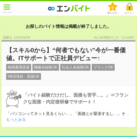
0
メニュー
気になる！
ログイン
お探しのバイト情報は掲載が終了しました。
掲載日 :2026
/
08
/
05
No.SEI神奈川_27・C2-4090
【スキル0から】“何者でもない”今が一番価
値。ITサポートで正社員デビュー↑
無期雇用派遣
職種未経験OK
社会人未経験OK
ブランクOK
WEB登録・面接OK
「バイト経験だけだし、面接も苦手…。」⇒フラン
クな面接・内定後研修でサポート！
「パソコンってネット見るくらい…」「面接とか緊張するし…」そ
...
もっとみる