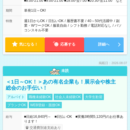
■8:00-21:00 ■9:00-21:00 ■18:00-翌7:00 ■20:30-翌11:00 など
単発1日～OK!
期間
週1日からOK
/
日払いOK
/
履歴書不要
/
40～50代活躍中
/
副
特徴
業・WワークOK
/
服装自由
/
シフト勤務
/
電話対応なし
/
パソ
コンスキル不要
気になる！
応募する
詳細へ
掲載日：2026.08.07
未読
＜1日～OK！＞あの有名企業も！展示会や株主
総会のお手伝い！
アルバイト
職種未経験OK
社会人未経験OK
大学生歓迎
ブランクOK
WEB登録・面接OK
■日給16,840円～ ■日払いOK ■実働3時間5,120円のお仕事あ
給与
ります！
交通費別途支給あり