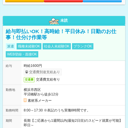
未読
給与即払いOK！高時給！平日休み！日勤のお仕
事！仕分け作業等
派遣
職種未経験OK
社会人未経験OK
ブランクOK
WEB登録・面接OK
時給1600円
給与
交通費別途支給あり
交通費支給有り
交通費
横浜市西区
勤務地
平沼橋駅から徒歩12分
素材系メーカー
8:00～17:30 ※表記のうち実働8時間です。
勤務時間
長期【ご応募から1週間以内(最短2日目)のスピード就業が可能】
期間
即日～