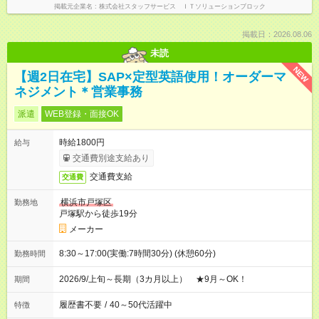
掲載元企業名
株式会社スタッフサービス ＩＴソリューションブロック
掲載日：2026.08.06
未読
NEW
【週2日在宅】SAP×定型英語使用！オーダーマ
ネジメント＊営業事務
派遣
WEB登録・面接OK
時給1800円
給与
交通費別途支給あり
交通費支給
交通費
横浜市戸塚区
勤務地
戸塚駅から徒歩19分
メーカー
8:30～17:00(実働:7時間30分) (休憩60分)
勤務時間
2026/9/上旬～長期（3カ月以上） ★9月～OK！
期間
履歴書不要
/
40～50代活躍中
特徴