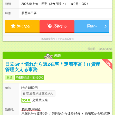
2026/9/上旬～長期（3カ月以上） ★9月～OK！
期間
履歴書不要
特徴
気になる！
応募する
詳細へ
掲載元企業名
アデコ株式会社
掲載日：2026.08.05
未読
NEW
日立Gr＊慣れたら週2在宅＊定着率高！IT資産
管理支える事務
派遣
WEB登録・面接OK
時給1850円
給与
交通費別途支給あり
交通費支給
交通費
横浜市戸塚区
勤務地
戸塚駅から徒歩5分
/
舞岡駅から徒歩24分
/
踊場駅から徒歩29