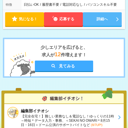
日払いOK
/
履歴書不要
/
電話対応なし
/
パソコンスキル不要
特徴
気になる！
応募する
詳細へ
少しエリアを広げると、
12
求人が
件増えます！
見てみる
編集部イチオシ
【完全在宅！】難しい業務なし＆電話なし！ゆっくりの11時
～時短＊データ入力・事務、＜SEKAI NO OWARI＊8月15
日・16日＞ドーム公演のサポートバイトなど
(8/7UP!)