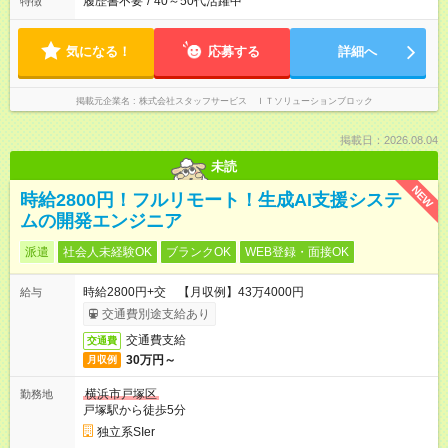
履歴書不要
/
40～50代活躍中
特徴
気になる！
応募する
詳細へ
掲載元企業名
株式会社スタッフサービス ＩＴソリューションブロック
掲載日：2026.08.04
未読
NEW
時給2800円！フルリモート！生成AI支援システ
ムの開発エンジニア
派遣
社会人未経験OK
ブランクOK
WEB登録・面接OK
時給2800円+交 【月収例】43万4000円
給与
交通費別途支給あり
交通費支給
交通費
30万円～
月収例
横浜市戸塚区
勤務地
戸塚駅から徒歩5分
独立系SIer