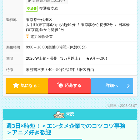
交通費別途支給あり
交通費支給
交通費
東京都千代田区
勤務地
大手町(東京都)駅から徒歩1分
/
東京駅から徒歩2分
/
日本橋
(東京都)駅から徒歩4分
電力関係企業
9:00～18:00(実働:8時間) (休憩60分)
勤務時間
2026/9/上旬～長期（3カ月以上） ★9月～OK！
期間
履歴書不要
/
40～50代活躍中
/
服装自由
特徴
気になる！
応募する
詳細へ
掲載日：2026.08.07
未読
週3日×時短！＜エンタメ企業でのコツコツ事務
＞アニメ好き歓迎