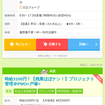
分
日立グループ
8:50～17:20(実働:7時間45分) (休憩45分)
勤務時間
【急募】即日～長期（3カ月以上） ★8月～OK！
期間
履歴書不要
/
40～50代活躍中
特徴
気になる！
応募する
詳細へ
掲載元企業名
アデコ株式会社
掲載日：2026.08.05
未読
NEW
時給3100円！【残業ほぼナシ！】プロジェクト
管理＠PMO<戸塚>
派遣
社会人未経験OK
ブランクOK
WEB登録・面接OK
時給3100円+交 【月収例】48万500円
給与