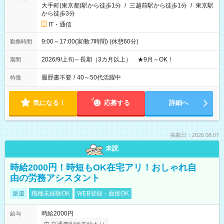
大手町(東京都)駅から徒歩1分
/
三越前駅から徒歩1分
/
東京駅
から徒歩3分
IT・通信
9:00～17:00(実働:7時間) (休憩60分)
勤務時間
2026/9/上旬～長期（3カ月以上） ★9月～OK！
期間
履歴書不要
/
40～50代活躍中
特徴
気になる！
応募する
詳細へ
掲載日：2026.08.07
未読
時給2000円！時短もOK在宅アリ！おしゃれ自
由の労務アシスタント
派遣
職種未経験OK
WEB登録・面接OK
時給2000円
給与