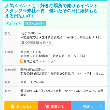
人気イベントも！好きな場所で働けるイベント
スタッフ☆来社不要！働いたその日に給料もら
える日払い/T1
アルバイト
職種未経験OK
日給13,000円～
給与
＋交通費支給 ★交通費全額支給！ ┗案件により規定あり ★日払
いOK！（規定あり） ┗働いたその日に現金GET♪ お仕事後はコ
交通費別途支給あり
ンビニATMから 日払い分を引き落とせます！ 【試用期間】試
用期間なし
東京都八王子市
勤務地
東京都八王子市明神町（最寄り駅：京王八王子駅）
株式会社ワンベルウッズ
勤務時間は指定なし
勤務時間
変形労働時間制 想定労働時間160時間/月 【シフト例】 ・8：00
～21：00
単発・1日のみOK
期間
週1日からOK / 日払いOK / 副業・WワークOK / 10名以上の大量
特徴
募集
気になる！
応募する
詳細へ