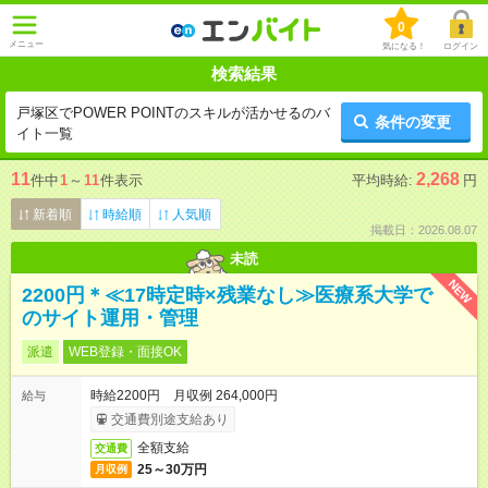
0
メニュー
気になる！
ログイン
検索結果
戸塚区でPOWER POINTのスキルが活かせるのバ
条件の変更
イト一覧
11
2,268
件中
1
～
11
件表示
平均時給:
円
新着順
時給順
人気順
掲載日：2026.08.07
未読
NEW
2200円＊≪17時定時×残業なし≫医療系大学で
のサイト運用・管理
派遣
WEB登録・面接OK
時給2200円 月収例 264,000円
給与
交通費別途支給あり
全額支給
交通費
25～30万円
月収例