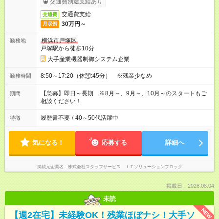
交通費別途支給あり
交通費支給
交通費
30万円～
月収例
横浜市戸塚区
勤務地
戸塚駅から徒歩10分
大手産業機器制御システム企業
8:50～17:20（休憩:45分） ※残業少なめ
勤務時間
【急募】即日～長期 ※8月～、9月～、10月～のスタートもご
期間
相談ください！
履歴書不要
/
40～50代活躍中
特徴
気になる！
応募する
詳細へ
掲載元企業名
株式会社スタッフサービス ＩＴソリューションブロック
掲載日：2026.08.04
未読
NEW
【週2在宅】未経験OK！残業ほぼナシ！大手ソ