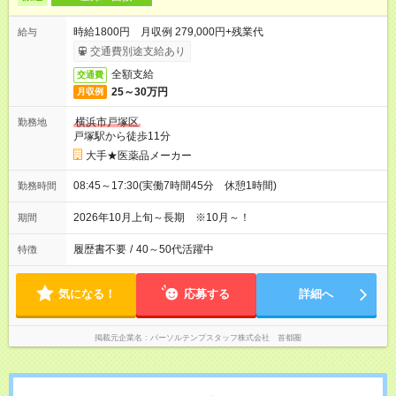
時給1800円 月収例 279,000円+残業代
給与
交通費別途支給あり
全額支給
交通費
25～30万円
月収例
横浜市戸塚区
勤務地
戸塚駅から徒歩11分
大手★医薬品メーカー
08:45～17:30(実働7時間45分 休憩1時間)
勤務時間
2026年10月上旬～長期 ※10月～！
期間
履歴書不要
/
40～50代活躍中
特徴
気になる！
応募する
詳細へ
掲載元企業名
パーソルテンプスタッフ株式会社 首都圏