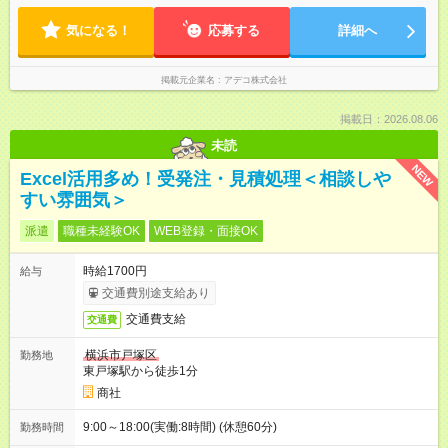
気になる！
応募する
詳細へ
掲載元企業名
アデコ株式会社
掲載日：2026.08.06
未読
NEW
Excel活用多め！受発注・見積処理＜相談しや
すい雰囲気＞
派遣
職種未経験OK
WEB登録・面接OK
時給1700円
給与
交通費別途支給あり
交通費支給
交通費
横浜市戸塚区
勤務地
東戸塚駅から徒歩1分
商社
9:00～18:00(実働:8時間) (休憩60分)
勤務時間