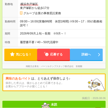
横浜市戸塚区
勤務地
東戸塚駅から徒歩17分
グループ企業の事務受託業務
09:00～16:00(実働6時間 休憩1時間) ※9:00～17：00の勤務相
勤務時間
談可！
2026年09月上旬～長期 ※9月～！
期間
履歴書不要
/
40～50代活躍中
特徴
気になる！
応募する
詳細へ
掲載元企業名
パーソルテンプスタッフ株式会社 首都圏
興味のあるバイト
は、とりあえず保存しよう♪
保存した求人は、後からまとめて応募できるよ。
企業からアプローチが届くことも！
掲載日：2026.08.06
未読