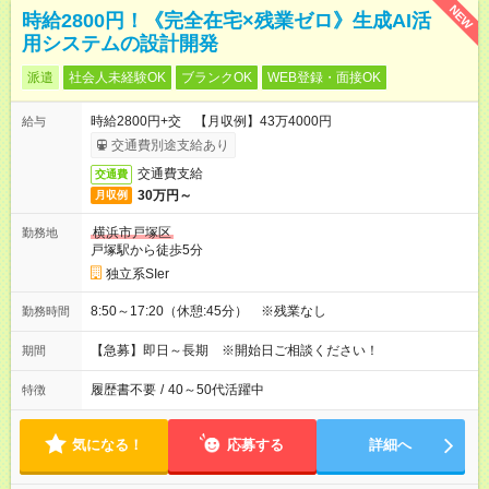
NEW
時給2800円！《完全在宅×残業ゼロ》生成AI活
用システムの設計開発
派遣
社会人未経験OK
ブランクOK
WEB登録・面接OK
時給2800円+交 【月収例】43万4000円
給与
交通費別途支給あり
交通費支給
交通費
30万円～
月収例
横浜市戸塚区
勤務地
戸塚駅から徒歩5分
独立系SIer
8:50～17:20（休憩:45分） ※残業なし
勤務時間
【急募】即日～長期 ※開始日ご相談ください！
期間
履歴書不要
/
40～50代活躍中
特徴
気になる！
応募する
詳細へ