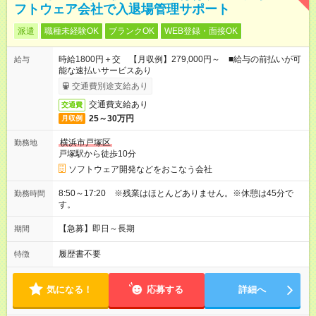
フトウェア会社で入退場管理サポート
派遣
職種未経験OK
ブランクOK
WEB登録・面接OK
時給1800円＋交 【月収例】279,000円～ ■給与の前払いが可
給与
能な速払いサービスあり
交通費別途支給あり
交通費支給あり
交通費
25～30万円
月収例
横浜市戸塚区
勤務地
戸塚駅から徒歩10分
ソフトウェア開発などをおこなう会社
8:50～17:20 ※残業はほとんどありません。※休憩は45分で
勤務時間
す。
【急募】即日～長期
期間
履歴書不要
特徴
気になる！
応募する
詳細へ