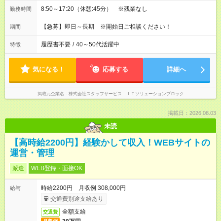
8:50～17:20（休憩:45分） ※残業なし
勤務時間
【急募】即日～長期 ※開始日ご相談ください！
期間
履歴書不要
/
40～50代活躍中
特徴
気になる！
応募する
詳細へ
掲載元企業名
株式会社スタッフサービス ＩＴソリューションブロック
掲載日：2026.08.03
未読
【高時給2200円】経験かして収入！WEBサイトの
運営・管理
派遣
WEB登録・面接OK
時給2200円 月収例 308,000円
給与
交通費別途支給あり
全額支給
交通費