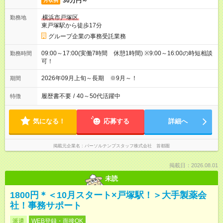
30万円～
月収例
横浜市戸塚区
勤務地
東戸塚駅から徒歩17分
グループ企業の事務受託業務
09:00～17:00(実働7時間 休憩1時間) ※9:00～16:00の時短相談
勤務時間
可！
2026年09月上旬～長期 ※9月～！
期間
履歴書不要
/
40～50代活躍中
特徴
気になる！
応募する
詳細へ
掲載元企業名
パーソルテンプスタッフ株式会社 首都圏
掲載日：2026.08.01
未読
1800円＊＜10月スタート×戸塚駅！＞大手製薬会
社！事務サポート
派遣
WEB登録・面接OK