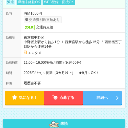
派遣
職種未経験OK
WEB登録・面接OK
時給1650円
給与
交通費別途支給あり
交通費支給
交通費
東京都中野区
勤務地
中野坂上駅から徒歩1分
/
西新宿駅から徒歩15分
/
西新宿五丁
目駅から徒歩14分
エンタメ
11:00～16:00(実働:4時間) (休憩60分)
勤務時間
2026/9/上旬～長期（3カ月以上） ★9月～OK！
期間
履歴書不要
特徴
気になる！
応募する
詳細へ
未読