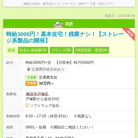
掲載元企業名
株式会社スタッフサービス（神奈川・千葉・埼玉エリア）
掲載日：2026.08.04
未読
NEW
時給3000円！基本在宅！残業ナシ！【ストレー
ジ系製品の開発】
派遣
社会人未経験OK
ブランクOK
WEB登録・面接OK
時給3000円+交 【月収例】46万5000円
給与
交通費別途支給あり
交通費支給
交通費
30万円～
月収例
横浜市戸塚区
勤務地
戸塚駅から徒歩10分
ソフトウェア会社
8:50～17:20（休憩:45分） ※残業なし
勤務時間
09/01～短期 ※開始日ご相談ください！
期間