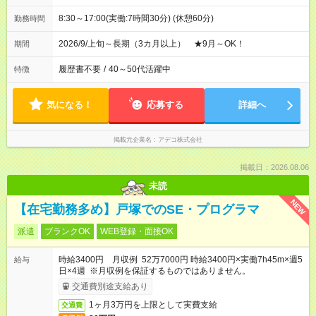
8:30～17:00(実働:7時間30分) (休憩60分)
勤務時間
2026/9/上旬～長期（3カ月以上） ★9月～OK！
期間
履歴書不要
/
40～50代活躍中
特徴
気になる！
応募する
詳細へ
掲載元企業名
アデコ株式会社
掲載日：2026.08.06
未読
NEW
【在宅勤務多め】戸塚でのSE・プログラマ
派遣
ブランクOK
WEB登録・面接OK
時給3400円 月収例 52万7000円 時給3400円×実働7h45m×週5
給与
日×4週 ※月収例を保証するものではありません。
交通費別途支給あり
1ヶ月3万円を上限として実費支給
交通費