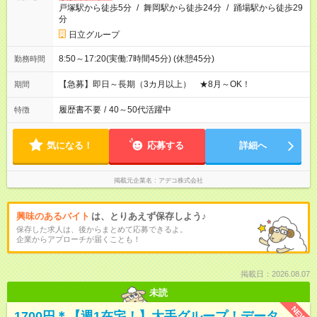
戸塚駅から徒歩5分
/
舞岡駅から徒歩24分
/
踊場駅から徒歩29
分
日立グループ
8:50～17:20(実働:7時間45分) (休憩45分)
勤務時間
【急募】即日～長期（3カ月以上） ★8月～OK！
期間
履歴書不要
/
40～50代活躍中
特徴
気になる！
応募する
詳細へ
掲載元企業名
アデコ株式会社
興味のあるバイト
は、とりあえず保存しよう♪
保存した求人は、後からまとめて応募できるよ。
企業からアプローチが届くことも！
掲載日：2026.08.07
未読
NEW
1700円＊【週1在宅！】大手グループ！データ