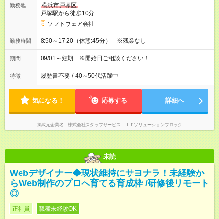
横浜市戸塚区
勤務地
戸塚駅から徒歩10分
ソフトウェア会社
8:50～17:20（休憩:45分） ※残業なし
勤務時間
09/01～短期 ※開始日ご相談ください！
期間
履歴書不要
/
40～50代活躍中
特徴
気になる！
応募する
詳細へ
掲載元企業名
株式会社スタッフサービス ＩＴソリューションブロック
未読
Webデザイナー◆現状維持にサヨナラ！未経験か
らWeb制作のプロへ育てる育成枠 /研修後リモート
◎
正社員
職種未経験OK