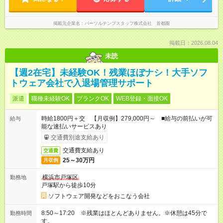
掲載元企業名
パーソルテンプスタッフ株式会社 首都圏
掲載日：2026.08.04
未読
【週2在宅】未経験OK！残業ほぼナシ！大手ソフ
トウェア会社で入退場管理サポート
派遣
職種未経験OK
ブランクOK
WEB登録・面接OK
時給1800円＋交 【月収例】279,000円～ ■給与の前払いが可
給与
能な速払いサービスあり
交通費別途支給あり
交通費支給あり
交通費
25～30万円
月収例
横浜市戸塚区
勤務地
戸塚駅から徒歩10分
ソフトウェア開発などをおこなう会社
8:50～17:20 ※残業はほとんどありません。※休憩は45分で
勤務時間
す。