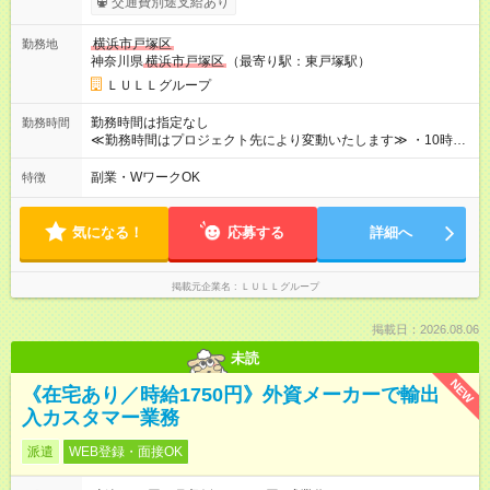
交通費別途支給あり
------------------------------------------------------- ≪経験者の方は以下と
なります≫ --------------------------------------------------------- ◎月給35
横浜市戸塚区
勤務地
万円～＋業績賞与＋交通費＋各種手当 ※固定残業代（30時間/6
神奈川県
横浜市戸塚区
（最寄り駅：東戸塚駅）
万6，610円分）を含む。超過分は追加支給いたします 能力やス
キルを考慮し初任給を決定。経験者の方は前給考慮も可能で
ＬＵＬＬグループ
す！ ◎昇給年1回（研修終了後） ◎賞与年2回（2月・8月）＋業
績賞与あり ◤スキルアップも、収入アップも。◢ 入社後の成長
勤務時間は指定なし
勤務時間
や頑張りは、しっかり給与で還元しています。 実際にほぼ全員
≪勤務時間はプロジェクト先により変動いたします≫ ・10時00
が入社1年以内に昇給を実現。 なかには転職後に年収250万円以
分～19時00分（休憩1時間） ・9時00分～18時00分（休憩1時
上アップした社員も。 エンジニアへの還元率は業界高水準の
間） ＼平日夜も、ちゃんと「自分時間」がつくれます／ 残業は
副業・WワークOK
特徴
87％。 スキルを磨いた分だけ、収入アップも目指せる環境で
月平均10時間程度。 仕事終わりに資格の勉強やゲーム、推し活
す！ 【試用期間】試用期間あり 試用期間の長さ：6ヶ月 ※ 雇用
やサウナなど、 趣味の時間を楽しむ社員も多くいます◎
形態と給与に、本採用時と異なる部分があります。 雇用形態：
気になる！
応募する
詳細へ
中途採用（契約社員） 給与：月給 230,000円以上 上記額にはみ
なし残業代を含みます。※超過分は全額支給いたします。 みな
し残業代 21,329円／月 みなし残業時間 13時間／月 ※交通費は
掲載元企業名
ＬＵＬＬグループ
別途支給いたします ※研修期間中（最大12ヶ月間）も、試用期
間中と同一の給与となります。
掲載日：2026.08.06
未読
NEW
《在宅あり／時給1750円》外資メーカーで輸出
入カスタマー業務
派遣
WEB登録・面接OK