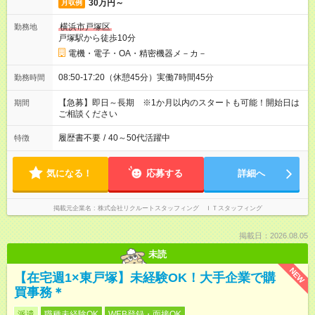
30万円～
月収例
横浜市戸塚区
勤務地
戸塚駅から徒歩10分
電機・電子・OA・精密機器メ－カ－
08:50-17:20（休憩45分）実働7時間45分
勤務時間
【急募】即日～長期 ※1か月以内のスタートも可能！開始日は
期間
ご相談ください
履歴書不要
/
40～50代活躍中
特徴
気になる！
応募する
詳細へ
掲載元企業名
株式会社リクルートスタッフィング ＩＴスタッフィング
掲載日：2026.08.05
未読
NEW
【在宅週1×東戸塚】未経験OK！大手企業で購
買事務＊
派遣
職種未経験OK
WEB登録・面接OK