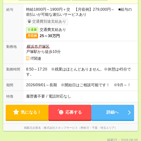
時給1800円～1900円＋交 【月収例】279,000円～ ■給与の
給与
前払いが可能な速払いサービスあり
交通費別途支給あり
交通費支給あり
交通費
25～30万円
月収例
横浜市戸塚区
勤務地
戸塚駅から徒歩10分
IT関連
8:50～17:20 ※残業はほとんどありません。※休憩は45分で
勤務時間
す。
2026/09/01～長期 ※開始日はご相談可能です！ ※9月～！
期間
履歴書不要
/
電話対応なし
特徴
気になる！
応募する
詳細へ
掲載元企業名
株式会社スタッフサービス（神奈川・千葉・埼玉エリア）
掲載日：2026.08.05