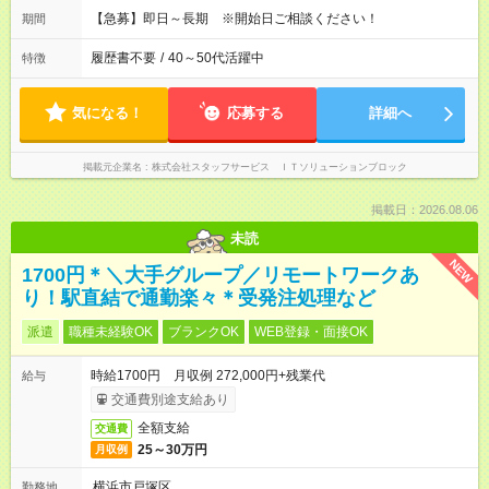
【急募】即日～長期 ※開始日ご相談ください！
期間
履歴書不要
/
40～50代活躍中
特徴
気になる！
応募する
詳細へ
掲載元企業名
株式会社スタッフサービス ＩＴソリューションブロック
掲載日：2026.08.06
未読
NEW
1700円＊＼大手グループ／リモートワークあ
り！駅直結で通勤楽々＊受発注処理など
派遣
職種未経験OK
ブランクOK
WEB登録・面接OK
時給1700円 月収例 272,000円+残業代
給与
交通費別途支給あり
全額支給
交通費
25～30万円
月収例
横浜市戸塚区
勤務地