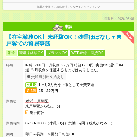
掲載元企業名
株式会社リクルートスタッフィング
掲載日：2026.08.06
未読
NEW
【在宅勤務OK】未経験OK！残業ほぼなし▼東
戸塚での貿易事務
派遣
職種未経験OK
ブランクOK
WEB登録・面接OK
時給1700円 月収例 27万円 時給1700円×実働8h×週5日×4
給与
週 ※月収例を保証するものではありません。
交通費別途支給あり
1ヶ月3万円を上限として実費支給
交通費
25～30万円
月収例
横浜市戸塚区
勤務地
東戸塚駅から徒歩1分
総合商社
09:00-18:00（休憩60分）実働8時間（残業少なめ！）
勤務時間
即日～長期 ※開始日相談OK
期間