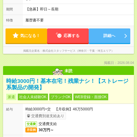
【急募】即日～長期
期間
履歴書不要
特徴
気になる！
応募する
詳細へ
掲載元企業名
株式会社スタッフサービス（神奈川・千葉・埼玉エリア）
掲載日：2026.08.04
未読
時給3000円！基本在宅！残業ナシ！【ストレージ
系製品の開発】
派遣
社会人未経験OK
ブランクOK
WEB登録・面接OK
時給3000円+交 【月収例】46万5000円
給与
交通費別途支給あり
交通費支給
交通費
30万円～
月収例