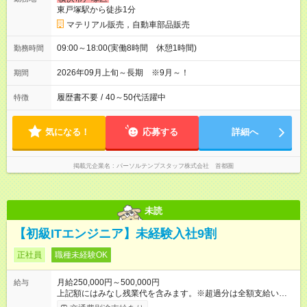
東戸塚駅から徒歩1分
マテリアル販売，自動車部品販売
09:00～18:00(実働8時間 休憩1時間)
勤務時間
2026年09月上旬～長期 ※9月～！
期間
履歴書不要
/
40～50代活躍中
特徴
気になる！
応募する
詳細へ
掲載元企業名
パーソルテンプスタッフ株式会社 首都圏
未読
【初級ITエンジニア】未経験入社9割
正社員
職種未経験OK
月給250,000円～500,000円
給与
上記額にはみなし残業代を含みます。※超過分は全額支給いたし
ます。 みなし残業代 21,675円／月 みなし残業時間 12時間／月 -