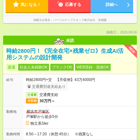
気になる！
応募する
詳細へ
掲載元企業名
パーソルテンプスタッフ株式会社 首都圏
掲載日：2026.08.06
未読
NEW
時給2800円！《完全在宅×残業ゼロ》生成AI活
用システムの設計開発
派遣
社会人未経験OK
ブランクOK
WEB登録・面接OK
時給2800円+交 【月収例】43万4000円
給与
交通費別途支給あり
交通費支給
交通費
30万円～
月収例
横浜市戸塚区
勤務地
戸塚駅から徒歩5分
独立系SIer
8:50～17:20（休憩:45分） ※残業なし
勤務時間