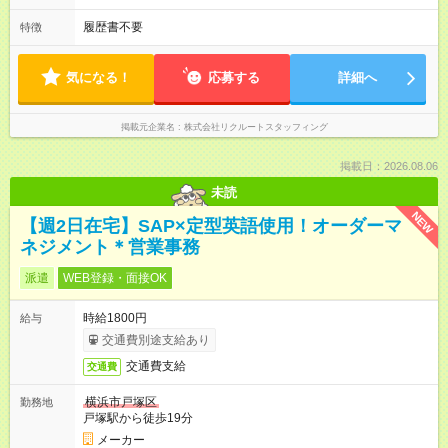
履歴書不要
特徴
気になる！
応募する
詳細へ
掲載元企業名
株式会社リクルートスタッフィング
掲載日：2026.08.06
未読
NEW
【週2日在宅】SAP×定型英語使用！オーダーマ
ネジメント＊営業事務
派遣
WEB登録・面接OK
時給1800円
給与
交通費別途支給あり
交通費支給
交通費
横浜市戸塚区
勤務地
戸塚駅から徒歩19分
メーカー