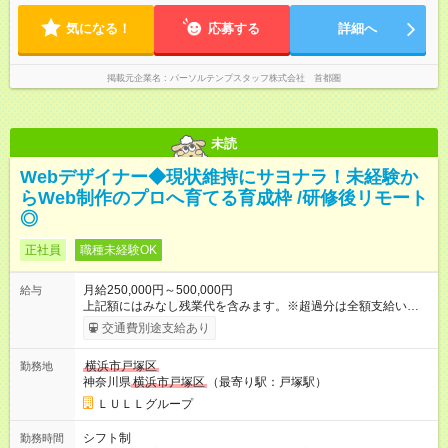
気になる！
応募する
詳細へ
掲載元企業名
パーソルテンプスタッフ株式会社 首都圏
未読
Webデザイナー◆現状維持にサヨナラ！未経験か
らWeb制作のプロへ育てる育成枠 /研修後リモート
◎
正社員
職種未経験OK
月給250,000円～500,000円
給与
上記額にはみなし残業代を含みます。※超過分は全額支給いたし
ます。 みなし残業代 21,675円／月 みなし残業時間 12時間／月 -
交通費別途支給あり
------------------------------------------------------- ≪経験者の方は以下と
なります≫ --------------------------------------------------------- ◎月給35
横浜市戸塚区
勤務地
万円～＋業績賞与＋交通費＋各種手当 ※固定残業代（30時間/6
神奈川県
横浜市戸塚区
（最寄り駅：戸塚駅）
万6，610円分）を含む。超過分は追加支給いたします 能力やス
キルを考慮し初任給を決定。経験者の方は前給考慮も可能で
ＬＵＬＬグループ
す！ ◎昇給年1回（研修終了後） ◎賞与年2回（2月・8月）＋業
績賞与あり ◤スキルアップも、収入アップも。◢ 入社後の成長
シフト制
勤務時間