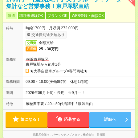
集計など営業事務！東戸塚駅直結
派遣
職種未経験OK
ブランクOK
WEB登録・面接OK
時給1700円 月収例 272,000円
給与
交通費別途支給あり
全額支給
交通費
25～30万円
月収例
横浜市戸塚区
勤務地
東戸塚駅から徒歩1分
★大手自動車グループ×専門商社★
09:00～18:00(実働8時間 休憩1時間)
勤務時間
2026年09月上旬～長期 ※9月～！
期間
履歴書不要
/
40～50代活躍中
/
服装自由
特徴
気になる！
応募する
詳細へ
掲載元企業名
パーソルテンプスタッフ株式会社 首都圏