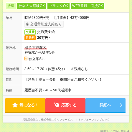
派遣
社会人未経験OK
ブランクOK
WEB登録・面接OK
時給2800円+交 【月収例】43万4000円
給与
交通費別途支給あり
交通費支給
交通費
30万円～
月収例
横浜市戸塚区
勤務地
戸塚駅から徒歩5分
独立系SIer
8:50～17:20（休憩:45分） ※残業なし
勤務時間
【急募】即日～長期 ※開始日ご相談ください！
期間
履歴書不要
/
40～50代活躍中
特徴
気になる！
応募する
詳細へ
掲載元企業名
株式会社スタッフサービス ＩＴソリューションブロック
掲載日：2026.08.04