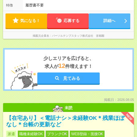
履歴書不要
特徴
気になる！
応募する
詳細へ
掲載元企業名
パーソルテンプスタッフ株式会社 首都圏
少しエリアを広げると、
12
求人が
件増えます！
見てみる
掲載日：2026.08.05
未読
NEW
【在宅あり】＜電話ナシ＞未経験OK＊残業ほぼ
なし＊台帳の更新など
派遣
職種未経験OK
ブランクOK
WEB登録・面接OK