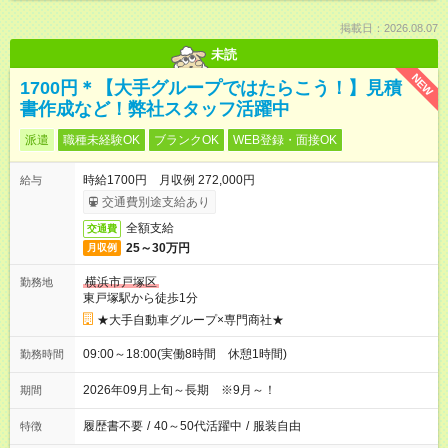
掲載日：2026.08.07
未読
NEW
1700円＊【大手グループではたらこう！】見積
書作成など！弊社スタッフ活躍中
派遣
職種未経験OK
ブランクOK
WEB登録・面接OK
時給1700円 月収例 272,000円
給与
交通費別途支給あり
全額支給
交通費
25～30万円
月収例
横浜市戸塚区
勤務地
東戸塚駅から徒歩1分
★大手自動車グループ×専門商社★
09:00～18:00(実働8時間 休憩1時間)
勤務時間
2026年09月上旬～長期 ※9月～！
期間
履歴書不要
/
40～50代活躍中
/
服装自由
特徴