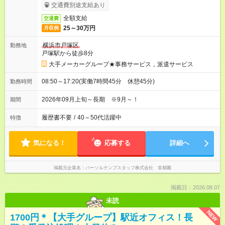
交通費別途支給あり
全額支給
交通費
25～30万円
月収例
横浜市戸塚区
勤務地
戸塚駅から徒歩8分
大手メーカーグループ★事務サービス，派遣サービス
08:50～17:20(実働7時間45分 休憩45分)
勤務時間
2026年09月上旬～長期 ※9月～！
期間
履歴書不要
/
40～50代活躍中
特徴
気になる！
応募する
詳細へ
掲載元企業名
パーソルテンプスタッフ株式会社 首都圏
掲載日：2026.08.07
未読
NEW
1700円＊【大手グループ】駅近オフィス！長