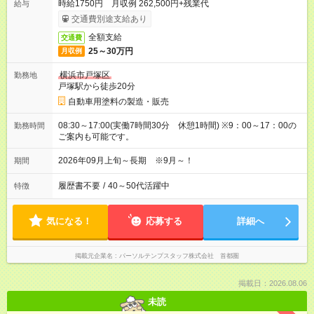
時給1750円 月収例 262,500円+残業代
給与
交通費別途支給あり
全額支給
交通費
25～30万円
月収例
横浜市戸塚区
勤務地
戸塚駅から徒歩20分
自動車用塗料の製造・販売
08:30～17:00(実働7時間30分 休憩1時間) ※9：00～17：00の
勤務時間
ご案内も可能です。
2026年09月上旬～長期 ※9月～！
期間
履歴書不要
/
40～50代活躍中
特徴
気になる！
応募する
詳細へ
掲載元企業名
パーソルテンプスタッフ株式会社 首都圏
掲載日：2026.08.06
未読