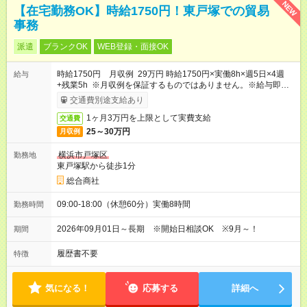
NEW
【在宅勤務OK】時給1750円！東戸塚での貿易
事務
派遣
ブランクOK
WEB登録・面接OK
時給1750円 月収例 29万円 時給1750円×実働8h×週5日×4週
給与
+残業5h ※月収例を保証するものではありません。※給与即受取
りサービス利用可（利用条件有）
交通費別途支給あり
1ヶ月3万円を上限として実費支給
交通費
25～30万円
月収例
横浜市戸塚区
勤務地
東戸塚駅から徒歩1分
総合商社
09:00-18:00（休憩60分）実働8時間
勤務時間
2026年09月01日～長期 ※開始日相談OK ※9月～！
期間
履歴書不要
特徴
気になる！
応募する
詳細へ