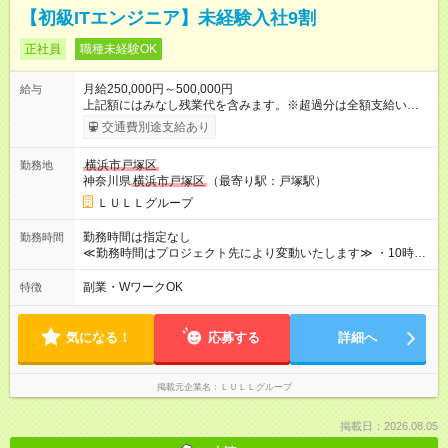
【初級ITエンジニア】未経験入社9割
正社員
職種未経験OK
月給250,000円～500,000円
給与
上記額にはみなし残業代を含みます。※超過分は全額支給いたし
ます。 みなし残業代 21,675円／月 みなし残業時間 12時間／月 -
交通費別途支給あり
------------------------------------------------------- ≪経験者の方は以下と
なります≫ --------------------------------------------------------- ◎月給35
横浜市戸塚区
勤務地
万円～＋業績賞与＋交通費＋各種手当 ※固定残業代（30時間/6
神奈川県
横浜市戸塚区
（最寄り駅：戸塚駅）
万6，610円分）を含む。超過分は追加支給いたします 能力やス
キルを考慮し初任給を決定。経験者の方は前給考慮も可能で
ＬＵＬＬグループ
す！ ◎昇給年1回（研修終了後） ◎賞与年2回（2月・8月）＋業
績賞与あり ◤スキルアップも、収入アップも。◢ 入社後の成長
勤務時間は指定なし
勤務時間
や頑張りは、しっかり給与で還元しています。 実際にほぼ全員
≪勤務時間はプロジェクト先により変動いたします≫ ・10時00
が入社1年以内に昇給を実現。 なかには転職後に年収250万円以
分～19時00分（休憩1時間） ・9時00分～18時00分（休憩1時
上アップした社員も。 エンジニアへの還元率は業界高水準の
間） ＼平日夜も、ちゃんと「自分時間」がつくれます／ 残業は
副業・WワークOK
特徴
87％。 スキルを磨いた分だけ、収入アップも目指せる環境で
月平均10時間程度。 仕事終わりに資格の勉強やゲーム、推し活
す！ 【試用期間】試用期間あり 試用期間の長さ：6ヶ月 ※ 雇用
やサウナなど、 趣味の時間を楽しむ社員も多くいます◎
形態と給与に、本採用時と異なる部分があります。 雇用形態：
気になる！
応募する
詳細へ
中途採用（契約社員） 給与：月給 230,000円以上 上記額にはみ
なし残業代を含みます。※超過分は全額支給いたします。 みな
し残業代 21,329円／月 みなし残業時間 13時間／月 ※交通費は
掲載元企業名
ＬＵＬＬグループ
別途支給いたします ※研修期間中（最大12ヶ月間）も、試用期
間中と同一の給与となります。
掲載日：2026.08.05