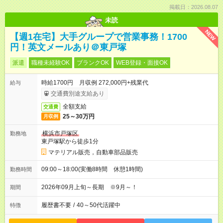
掲載日：2026.08.07
未読
NEW
【週1在宅】大手グループで営業事務！1700
円！英文メールあり＠東戸塚
派遣
職種未経験OK
ブランクOK
WEB登録・面接OK
時給1700円 月収例 272,000円+残業代
給与
交通費別途支給あり
全額支給
交通費
25～30万円
月収例
横浜市戸塚区
勤務地
東戸塚駅から徒歩1分
マテリアル販売，自動車部品販売
09:00～18:00(実働8時間 休憩1時間)
勤務時間
2026年09月上旬～長期 ※9月～！
期間
履歴書不要
/
40～50代活躍中
特徴