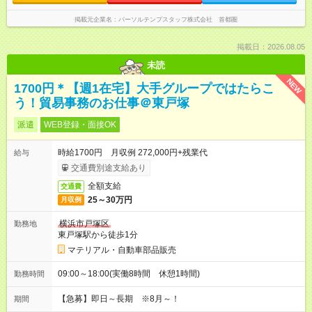
掲載元企業名
パーソルテンプスタッフ株式会社 首都圏
掲載日：2026.08.05
未読
NEW
1700円＊【週1在宅】大手グループではたらこ
う！貿易事務のお仕事＠東戸塚
派遣
WEB登録・面接OK
時給1700円 月収例 272,000円+残業代
給与
交通費別途支給あり
全額支給
交通費
25～30万円
月収例
横浜市戸塚区
勤務地
東戸塚駅から徒歩1分
マテリアル・自動車部品販売
09:00～18:00(実働8時間 休憩1時間)
勤務時間
【急募】即日～長期 ※8月～！
期間