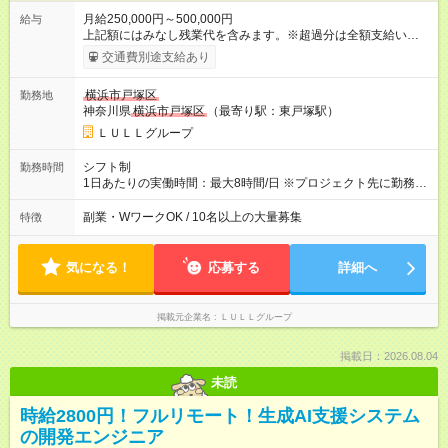
月給250,000円～500,000円
給与
上記額にはみなし残業代を含みます。※超過分は全額支給いたし
ます。 みなし残業代 21,675円／月 みなし残業時間 12時間／月 -
交通費別途支給あり
------------------------------------------------------- ≪経験者の方は以下と
なります≫ --------------------------------------------------------- ◎月給35
横浜市戸塚区
勤務地
万円～＋業績賞与＋交通費＋各種手当 ※固定残業代（30時間/6
神奈川県
横浜市戸塚区
（最寄り駅：東戸塚駅）
万6，610円分）を含む。超過分は追加支給いたします 能力やス
キルを考慮し初任給を決定。経験者の方は前給考慮も可能で
ＬＵＬＬグループ
す！ ◎昇給年1回（研修終了後） ◎賞与年2回（2月・8月）＋業
績賞与あり ◤スキルアップも、収入アップも。◢ 入社後の成長
シフト制
勤務時間
や頑張りは、しっかり給与で還元しています。 実際にほぼ全員
1日あたりの実働時間：最大8時間/日 ※プロジェクト先に勤務時
が入社1年以内に昇給を実現。 なかには転職後に年収250万円以
間は異なります 【シフト例】 ・10時00分～19時00分 ・9時00
上アップした社員も。 エンジニアへの還元率は業界高水準の
分～18時00分 平均残業時間：月10時間以内
副業・WワークOK / 10名以上の大量募集
特徴
87％。 スキルを磨いた分だけ、収入アップも目指せる環境で
す！ 【試用期間】試用期間あり 試用期間の長さ：6ヶ月 ※ 雇用
形態と給与に、本採用時と異なる部分があります。 雇用形態：
気になる！
応募する
詳細へ
中途採用（契約社員） 給与：月給 230,000円以上 上記額にはみ
なし残業代を含みます。※超過分は全額支給いたします。 みな
し残業代 21,329円／月 みなし残業時間 13時間／月 ※交通費は
掲載元企業名
ＬＵＬＬグループ
別途支給いたします ※研修期間中（最大12ヶ月間）も、試用期
間中と同一の給与となります。
掲載日：2026.08.04
未読
時給2800円！フルリモート！生成AI支援システム
の開発エンジニア