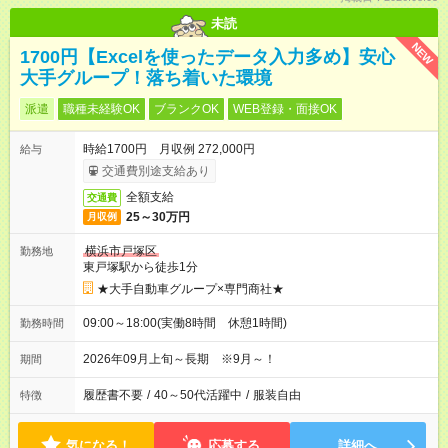
未読
NEW
1700円【Excelを使ったデータ入力多め】安心
大手グループ！落ち着いた環境
派遣
職種未経験OK
ブランクOK
WEB登録・面接OK
時給1700円 月収例 272,000円
給与
交通費別途支給あり
全額支給
交通費
25～30万円
月収例
横浜市戸塚区
勤務地
東戸塚駅から徒歩1分
★大手自動車グループ×専門商社★
09:00～18:00(実働8時間 休憩1時間)
勤務時間
2026年09月上旬～長期 ※9月～！
期間
履歴書不要
/
40～50代活躍中
/
服装自由
特徴
気になる！
応募する
詳細へ