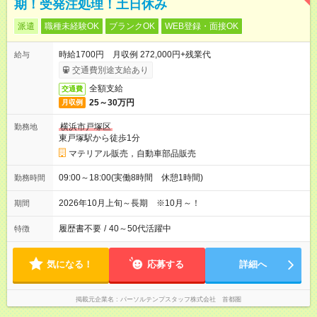
期！受発注処理！土日休み
派遣
職種未経験OK
ブランクOK
WEB登録・面接OK
時給1700円 月収例 272,000円+残業代
給与
交通費別途支給あり
全額支給
交通費
25～30万円
月収例
横浜市戸塚区
勤務地
東戸塚駅から徒歩1分
マテリアル販売，自動車部品販売
09:00～18:00(実働8時間 休憩1時間)
勤務時間
2026年10月上旬～長期 ※10月～！
期間
履歴書不要
/
40～50代活躍中
特徴
気になる！
応募する
詳細へ
掲載元企業名
パーソルテンプスタッフ株式会社 首都圏