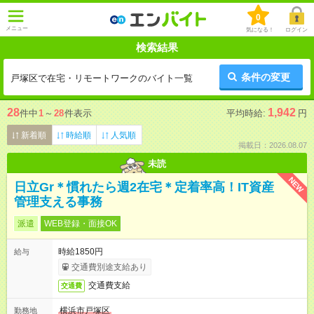
0
メニュー
気になる！
ログイン
検索結果
条件の変更
戸塚区で在宅・リモートワークのバイト一覧
28
1,942
件中
1
～
28
件表示
平均時給:
円
新着順
時給順
人気順
掲載日：2026.08.07
未読
NEW
日立Gr＊慣れたら週2在宅＊定着率高！IT資産
管理支える事務
派遣
WEB登録・面接OK
時給1850円
給与
交通費別途支給あり
交通費支給
交通費
横浜市戸塚区
勤務地