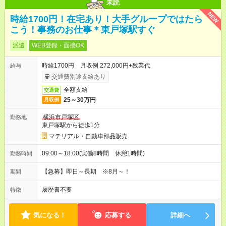
未読
NEW
時給1700円！在宅あり！大手グループではたら
こう！事務のお仕事＊東戸塚駅すぐ
派遣
WEB登録・面接OK
時給1700円 月収例 272,000円+残業代
給与
交通費別途支給あり
全額支給
交通費
25～30万円
月収例
横浜市戸塚区
勤務地
東戸塚駅から徒歩1分
マテリアル・自動車部品販売
09:00～18:00(実働8時間 休憩1時間)
勤務時間
【急募】即日～長期 ※8月～！
期間
履歴書不要
特徴
気になる！
応募する
詳細へ