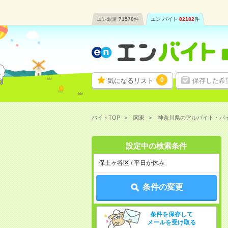
エン派遣
71570
件
エン バイト
82182
件
0
気になるリスト
保存した希
バイトTOP
関東
神奈川県のアルバイト・バ
設定中の検索条件
保土ヶ谷区 / 平日が休み
条件の変更
条件を保存して
メールを受け取る