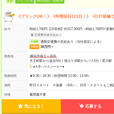
派遣
ブランクOK
WEB登録・面接OK
《ブランクOK！》《年間休日121日！》《OJT研修
時給1,700円【月収例】約317,000円（時給1,700円×実働8
給与
交通費別途支給あり
通勤交通費の支給あり（当社規定による）
交通費
30万円～
月収例
横浜市保土ヶ谷区
勤務地
天王町駅から徒歩5分
/
保土ケ谷駅からバス5分
/
星川駅
●大手ハウスメーカー●
★9:30～18:30（休憩時間 12:00～13:00）
勤務時間
即日スタート ※急募 ○9月～、10月～スタートもご相
期間
履歴書不要
特徴
気になる！
応募する