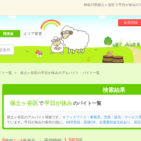
神奈川県保土ヶ谷区で平日が休みの
会員登録
エリア変更
関東版
望条件
イト一覧
保土ヶ谷区の平日が休みのアルバイト・バイト一覧
検索結果
保土ヶ谷区
平日が休み
で
のバイト一覧
保土ヶ谷区のアルバイト情報です。
オフィスワーク・事務系
、
営業・販売・サービス
ています。平日が休みの条件の他に、
WEB登録・面接OK
、
交通費別途支給あり
、
英語
1,583
6
平均時給:
円
件中
1
～
6
件表示