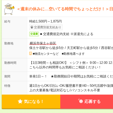
＜週末の休みに…空いてる時間でちょっとだけ！＞
時給1,500円～1,875円
給与
交通費別途支給あり
■ 交通費規定内支給 ※派遣先による
交通費
横浜市保土ヶ谷区
勤務地
保土ケ谷駅から徒歩5分
/
天王町駅から徒歩5分
/
西谷駅
■物流センターなど ■勤務地選べます
【1日3時間～も相談OK!】 ＜シフト例＞ 9:00～12:00 12:00～1
勤務時間
こちら以外の時間帯もお気軽にご相談ください！
単発1日～！ ★勤務開始日や期間はお気軽にご相談くだ
期間
週1日からOK
/
日払いOK
/
履歴書不要
/
40～50代活躍中
/
副
特徴
上の大量募集
/
電話対応なし
/
パソコンスキル不要
気になる！
応募する