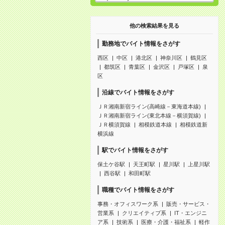
他の検索結果を見る
勤務地でバイト情報をさがす
西区
中区
港北区
神奈川区
鶴見区
都筑区
青葉区
金沢区
戸塚区
泉
区
沿線でバイト情報をさがす
ＪＲ湘南新宿ライン(高崎線－東海道本線)
ＪＲ湘南新宿ライン(東北本線－横須賀線)
ＪＲ横須賀線
相模鉄道本線
相模鉄道新
横浜線
駅でバイト情報をさがす
保土ケ谷駅
天王町駅
星川駅
上星川駅
西谷駅
和田町駅
職種でバイト情報をさがす
事務・オフィスワーク系
販売・サービス・
営業系
クリエイティブ系
IT・エンジニ
ア系
技術系
医療・介護・福祉系
軽作