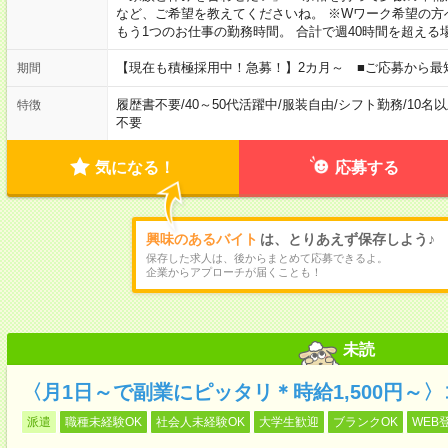
など、ご希望を教えてくださいね。 ※Wワーク希望の方
もう1つのお仕事の勤務時間。 合計で週40時間を超える
【現在も積極採用中！急募！】2カ月～ ■ご応募から最
期間
履歴書不要
/
40～50代活躍中
/
服装自由
/
シフト勤務
/
10名
特徴
不要
気になる！
応募する
興味のあるバイト
は、とりあえず保存しよう♪
保存した求人は、後からまとめて応募できるよ。
企業からアプローチが届くことも！
未読
〈月1日～で副業にピッタリ＊時給1,500円～
派遣
職種未経験OK
社会人未経験OK
大学生歓迎
ブランクOK
WEB