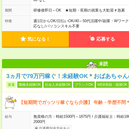
研修後即日～OK ★短期・長期の就業も大歓迎＃急募
期間
週1日からOK
/
日払いOK
/
40～50代活躍中
/
副業・Wワーク
特徴
応なし
/
パソコンスキル不要
気になる！
応募する
未読
3ヵ月で79万円稼ぐ！未経験OK＊おばあちゃ
派遣
職種未経験OK
社会人未経験OK
ブランクOK
WEB登録・面接OK
【短期間でガッツリ稼ぐなら介護】 年齢・学歴不問＊
無資格の方：時給1500円～1875円 / 介護福祉士：時給180
給与
2000円
交通費別途支給あり