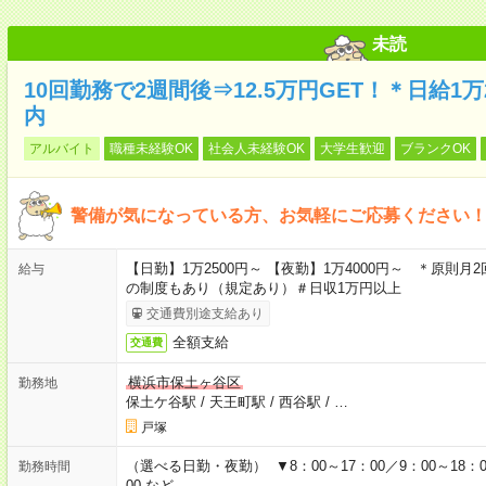
未読
10回勤務で2週間後⇒12.5万円GET！＊日給1
内
アルバイト
職種未経験OK
社会人未経験OK
大学生歓迎
ブランクOK
警備が気になっている方、お気軽にご応募ください！
【日勤】1万2500円～ 【夜勤】1万4000円～ ＊原則月
給与
の制度もあり（規定あり）＃日収1万円以上
交通費別途支給あり
全額支給
交通費
横浜市保土ヶ谷区
勤務地
保土ケ谷駅
/
天王町駅
/
西谷駅
/
…
戸塚
（選べる日勤・夜勤） ▼8：00～17：00／9：00～18：00
勤務時間
00 など