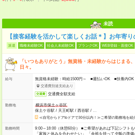
未読
【接客経験を活かして楽しくお話＊】お年寄り
派遣
職種未経験OK
社会人未経験OK
ブランクOK
WEB登録・面接OK
「いつもありがとう」無資格・未経験からはじまる
日々。
無資格未経験：時給1500円～ ■週払いOK ■扶養内OK 
給与
交通費別途支給あり
交通費全額支給
交通費
横浜市保土ヶ谷区
勤務地
保土ケ谷駅
/
天王町駅
/
西谷駅
/
…
≪自宅からドアtoドアで30分以内！≫ご希望の勤務地を紹
9:00～18:00（休憩60分） ■ご希望があれば下記シフトもOK！ 
勤務時間
「家族と休みを合わせたい」 「余裕を持って夕飯の準備