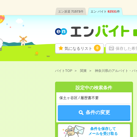
エン派遣
71573
件
エン バイト
82531
件
0
気になるリスト
保存した希
バイトTOP
関東
神奈川県のアルバイト・バ
設定中の検索条件
保土ヶ谷区 / 履歴書不要
条件の変更
条件を保存して
メールを受け取る