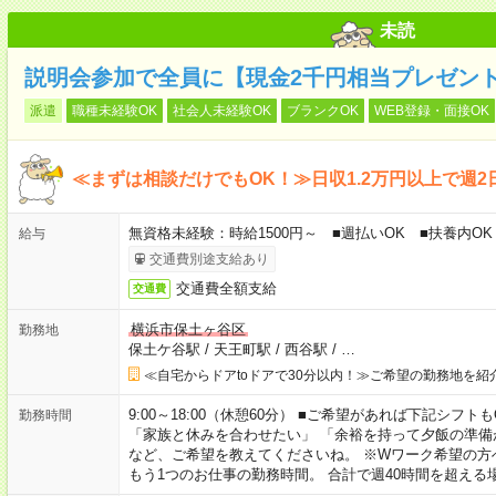
未読
説明会参加で全員に【現金2千円相当プレゼン
派遣
職種未経験OK
社会人未経験OK
ブランクOK
WEB登録・面接OK
≪まずは相談だけでもOK！≫日収1.2万円以上で週2
無資格未経験：時給1500円～ ■週払いOK ■扶養内OK 
給与
交通費別途支給あり
交通費全額支給
交通費
横浜市保土ヶ谷区
勤務地
保土ケ谷駅
/
天王町駅
/
西谷駅
/
…
≪自宅からドアtoドアで30分以内！≫ご希望の勤務地を紹
9:00～18:00（休憩60分） ■ご希望があれば下記シフトもOK！ 
勤務時間
「家族と休みを合わせたい」 「余裕を持って夕飯の準備
など、ご希望を教えてくださいね。 ※Wワーク希望の方
もう1つのお仕事の勤務時間。 合計で週40時間を超える