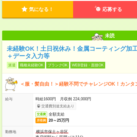
気になる！
応募する
未読
未経験OK！土日祝休み！金属コーティング加
＋データ入力等
派遣
職種未経験OK
ブランクOK
WEB登録・面接OK
＜服・髪自由！＞経験不問でチャレンジOK！カンタ
時給1600円 月収例 224,000円
給与
交通費別途支給あり
全額支給
交通費
20～25万円
月収例
横浜市保土ヶ谷区
勤務地