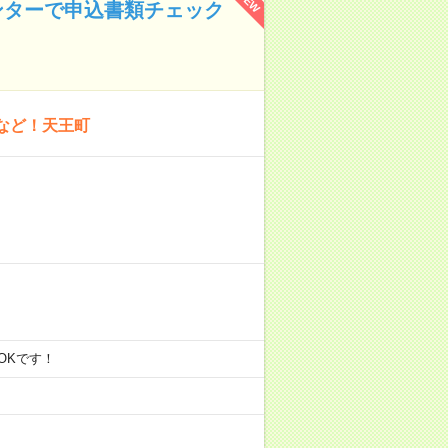
NEW
センターで申込書類チェック
など！天王町
でもOKです！