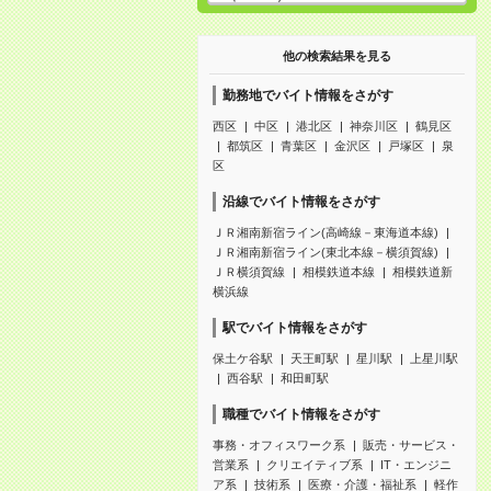
他の検索結果を見る
勤務地でバイト情報をさがす
西区
中区
港北区
神奈川区
鶴見区
都筑区
青葉区
金沢区
戸塚区
泉
区
沿線でバイト情報をさがす
ＪＲ湘南新宿ライン(高崎線－東海道本線)
ＪＲ湘南新宿ライン(東北本線－横須賀線)
ＪＲ横須賀線
相模鉄道本線
相模鉄道新
横浜線
駅でバイト情報をさがす
保土ケ谷駅
天王町駅
星川駅
上星川駅
西谷駅
和田町駅
職種でバイト情報をさがす
事務・オフィスワーク系
販売・サービス・
営業系
クリエイティブ系
IT・エンジニ
ア系
技術系
医療・介護・福祉系
軽作