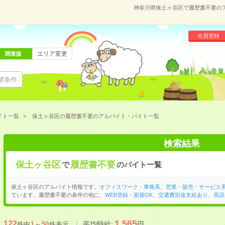
神奈川県保土ヶ谷区で履歴書不要の
会員登録
エリア変更
関東版
望条件
イト一覧
保土ヶ谷区の履歴書不要のアルバイト・バイト一覧
検索結果
保土ヶ谷区
履歴書不要
で
のバイト一覧
保土ヶ谷区のアルバイト情報です。
オフィスワーク・事務系
、
営業・販売・サービス
ています。履歴書不要の条件の他に、
WEB登録・面接OK
、
交通費別途支給あり
、
英語
1,565
122
平均時給:
円
件中
1
～
50
件表示