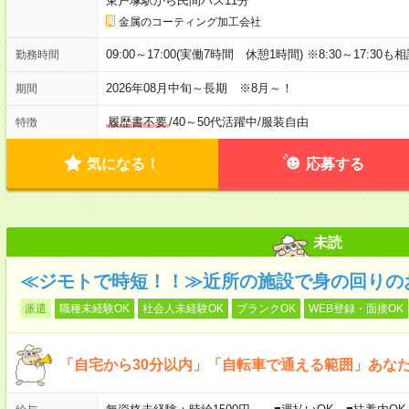
東戸塚駅から民間バス11分
金属のコーティング加工会社
09:00～17:00(実働7時間 休憩1時間) ※8:30～17:3
勤務時間
2026年08月中旬～長期 ※8月～！
期間
履歴書不要
/
40～50代活躍中
/
服装自由
特徴
気になる！
応募する
未読
≪ジモトで時短！！≫近所の施設で身の回りの
派遣
職種未経験OK
社会人未経験OK
ブランクOK
WEB登録・面接OK
「自宅から30分以内」「自転車で通える範囲」あな