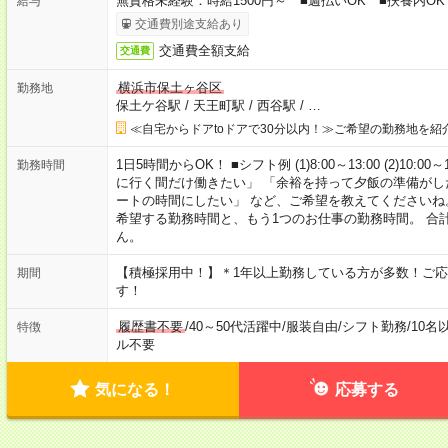
無資格未経験：時給1500円～ ■週払いOK ■扶養内OK
給与
交通費別途支給あり
交通費全額支給
交通費
横浜市保土ヶ谷区
勤務地
保土ケ谷駅
/
天王町駅
/
西谷駅
/
…
≪自宅からドアtoドアで30分以内！≫ご希望の勤務地を紹
1日5時間からOK！ ■シフト例 (1)8:00～13:00 (2)10:00～
勤務時間
に行く間だけ働きたい」 「余裕を持って夕飯の準備がし
ートの時間にしたい」 など、ご希望を教えてくださいね
希望する勤務時間と、もう1つのお仕事の勤務時間。 合
ん。
【積極採用中！】＊1年以上勤務している方が多数！ご応
期間
す！
履歴書不要
/
40～50代活躍中
/
服装自由
/
シフト勤務
/
10名
特徴
ル不要
気になる！
応募する