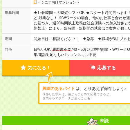
＜シニア向けマンション＞
★1日6時間～の時短シフトOK ★スタート時間選べます！ 7:00～16
勤務時間
ど 残業なし！ ※Wワークの場合、他のお仕事と合わせ週
に基づき、週20時間以上勤務は社会保険への加入対象と
則禁止）により、短時間・短期間の就業はご案内が難し
開始日はご相談ください！ ★急募 ★職場が気に入れ
期間
日払いOK
/
履歴書不要
/
40～50代活躍中
/
副業・WワークO
特徴
集
/
電話対応なし
/
パソコンスキル不要
気になる！
応募する
興味のあるバイト
は、とりあえず保存しよう♪
保存した求人は、後からまとめて応募できるよ。
企業からアプローチが届くことも！
未読