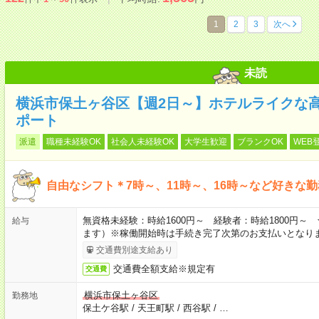
1
2
3
次へ
未読
横浜市保土ヶ谷区【週2日～】ホテルライクな
ポート
派遣
職種未経験OK
社会人未経験OK
大学生歓迎
ブランクOK
WEB
自由なシフト＊7時～、11時～、16時～など好きな
無資格未経験：時給1600円～ 経験者：時給1800円
給与
ます）※稼働開始時は手続き完了次第のお支払いとなり
交通費別途支給あり
交通費全額支給※規定有
交通費
横浜市保土ヶ谷区
勤務地
保土ケ谷駅
/
天王町駅
/
西谷駅
/
…