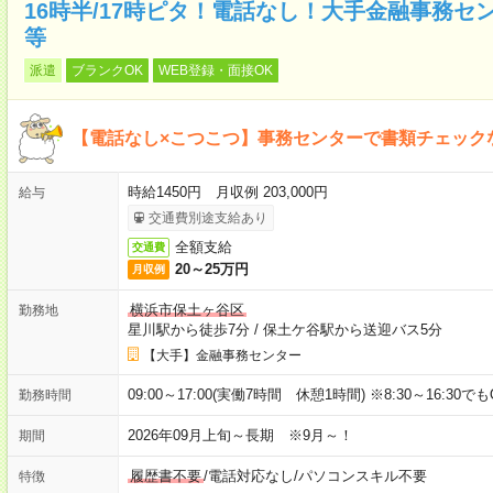
16時半/17時ピタ！電話なし！大手金融事務
等
派遣
ブランクOK
WEB登録・面接OK
【電話なし×こつこつ】事務センターで書類チェック
時給1450円 月収例 203,000円
給与
交通費別途支給あり
全額支給
交通費
20～25万円
月収例
横浜市保土ヶ谷区
勤務地
星川駅から徒歩7分
/
保土ケ谷駅から送迎バス5分
【大手】金融事務センター
09:00～17:00(実働7時間 休憩1時間) ※8:30～16:30
勤務時間
2026年09月上旬～長期 ※9月～！
期間
履歴書不要
/
電話対応なし
/
パソコンスキル不要
特徴