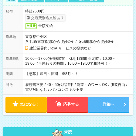
時給2600円
給与
交通費別途支給あり
全額支給
交通費
東京都中央区
勤務地
八丁堀(東京都)駅から徒歩2分
/
茅場町駅から徒歩6分
建設業界向けのAIサービスの提供など
10:00～17:00(実働6時間 休憩1時間) ※定時：10:00～
勤務時間
19:00（※終わりの時間：16:00～19:00で相談可！）
【急募】即日～長期 ※8月～！
期間
履歴書不要
/
40～50代活躍中
/
副業・WワークOK
/
服装自由
/
特徴
電話対応なし
/
パソコンスキル不要
気になる！
応募する
詳細へ
未読