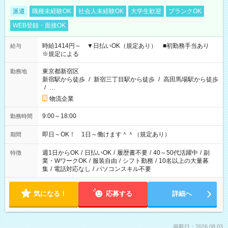
派遣
職種未経験OK
社会人未経験OK
大学生歓迎
ブランクOK
WEB登録・面接OK
時給1414円～ ▼日払いOK（規定あり） ■初勤務手当あり
給与
※規定による
東京都新宿区
勤務地
新宿駅から徒歩
/
新宿三丁目駅から徒歩
/
高田馬場駅から徒歩
/
…
物流企業
9:00～18:00
勤務時間
即日～OK！ 1日～働けます＾＾（規定あり）
期間
週1日からOK
/
日払いOK
/
履歴書不要
/
40～50代活躍中
/
副
特徴
業・WワークOK
/
服装自由
/
シフト勤務
/
10名以上の大量募
集
/
電話対応なし
/
パソコンスキル不要
気になる！
応募する
詳細へ
掲載日：2026.08.03