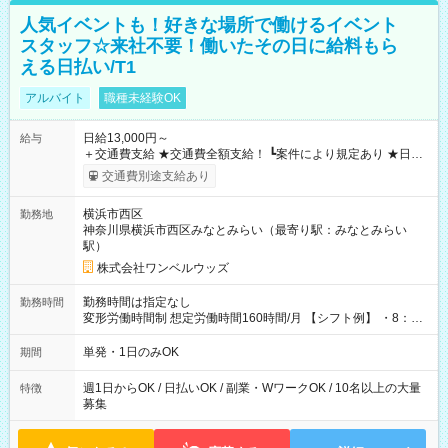
人気イベントも！好きな場所で働けるイベント
スタッフ☆来社不要！働いたその日に給料もら
える日払い/T1
アルバイト
職種未経験OK
日給13,000円～
給与
＋交通費支給 ★交通費全額支給！ ┗案件により規定あり ★日払
いOK！（規定あり） ┗働いたその日に現金GET♪ お仕事後はコ
交通費別途支給あり
ンビニATMから 日払い分を引き落とせます！ 【試用期間】試
用期間なし
横浜市西区
勤務地
神奈川県横浜市西区みなとみらい（最寄り駅：みなとみらい
駅）
株式会社ワンベルウッズ
勤務時間は指定なし
勤務時間
変形労働時間制 想定労働時間160時間/月 【シフト例】 ・8：00
～21：00
単発・1日のみOK
期間
週1日からOK / 日払いOK / 副業・WワークOK / 10名以上の大量
特徴
募集