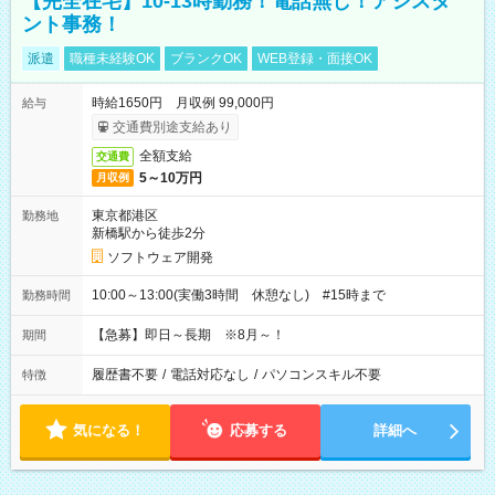
【完全在宅】10-13時勤務！電話無し！アシスタ
ント事務！
派遣
職種未経験OK
ブランクOK
WEB登録・面接OK
時給1650円 月収例 99,000円
給与
交通費別途支給あり
全額支給
交通費
5～10万円
月収例
東京都港区
勤務地
新橋駅から徒歩2分
ソフトウェア開発
10:00～13:00(実働3時間 休憩なし) #15時まで
勤務時間
【急募】即日～長期 ※8月～！
期間
履歴書不要
/
電話対応なし
/
パソコンスキル不要
特徴
気になる！
応募する
詳細へ