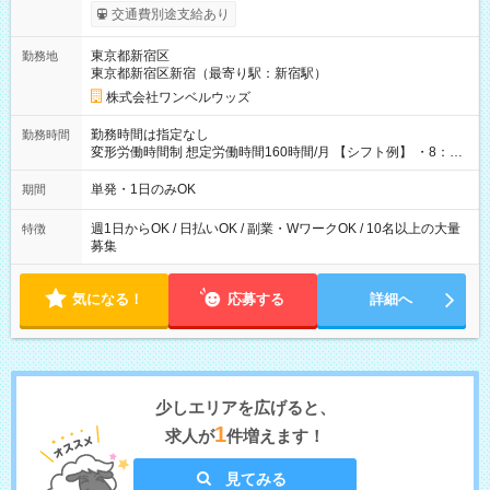
いOK！（規定あり） ┗働いたその日に現金GET♪ お仕事後はコ
交通費別途支給あり
ンビニATMから 日払い分を引き落とせます！ 【試用期間】試
用期間なし
東京都新宿区
勤務地
東京都新宿区新宿（最寄り駅：新宿駅）
株式会社ワンベルウッズ
勤務時間は指定なし
勤務時間
変形労働時間制 想定労働時間160時間/月 【シフト例】 ・8：00
～21：00
単発・1日のみOK
期間
週1日からOK / 日払いOK / 副業・WワークOK / 10名以上の大量
特徴
募集
気になる！
応募する
詳細へ
少しエリアを広げると、
1
求人が
件増えます！
見てみる