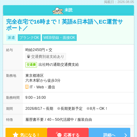
掲載日：2026.08.05
未読
完全在宅で16時まで！英語&日本語＼EC運営サ
ポート／
派遣
ブランクOK
WEB登録・面接OK
時給2450円＋交
給与
交通費別途支給あり
出社時の通勤交通費支給
交通費
東京都港区
勤務地
六本木駅から徒歩3分
IT・Web・通信
9:00～16:00
勤務時間
2026/8/17～長期 ※長期更新予定 ※8月～OK！
期間
履歴書不要
/
40～50代活躍中
/
服装自由
特徴
気になる！
応募する
詳細へ