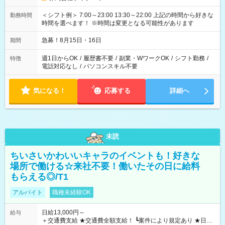
＜シフト例＞ 7:00～23:00 13:30～22:00 上記の時間から好きな
勤務時間
時間を選べます！ ※時間は変更となる可能性があります
急募！8月15日・16日
期間
週1日からOK
/
履歴書不要
/
副業・WワークOK
/
シフト勤務
/
特徴
電話対応なし
/
パソコンスキル不要
気になる！
応募する
詳細へ
未読
ちいさいかわいいキャラのイベントも！好きな
場所で働ける☆来社不要！働いたその日に給料
もらえる◎/T1
アルバイト
職種未経験OK
日給13,000円～
給与
＋交通費支給 ★交通費全額支給！ ┗案件により規定あり ★日払