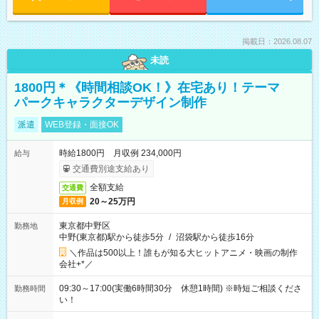
掲載日：2026.08.07
未読
1800円＊《時間相談OK！》在宅あり！テーマ
パークキャラクターデザイン制作
派遣
WEB登録・面接OK
時給1800円 月収例 234,000円
給与
交通費別途支給あり
全額支給
交通費
20～25万円
月収例
東京都中野区
勤務地
中野(東京都)駅から徒歩5分
/
沼袋駅から徒歩16分
＼作品は500以上！誰もが知る大ヒットアニメ・映画の制作
会社+*／
09:30～17:00(実働6時間30分 休憩1時間) ※時短ご相談くださ
勤務時間
い！