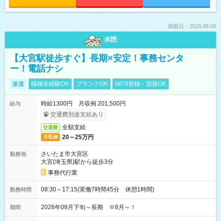
掲載日：2026.08.06
未読
【大宮駅徒歩すぐ】長期×安定！事務センタ
ー！電話ナシ
派遣
職種未経験OK
ブランクOK
WEB登録・面接OK
時給1300円 月収例 201,500円
給与
交通費別途支給あり
全額支給
交通費
20～25万円
月収例
さいたま市大宮区
勤務地
大宮(埼玉県)駅から徒歩3分
事務代行業
08:30～17:15(実働7時間45分 休憩1時間)
勤務時間
2026年08月下旬～長期 ※8月～！
期間