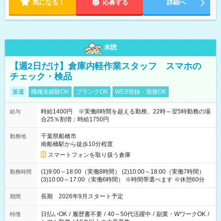
気になる！
応募する
詳細へ
未読
【週2日だけ】倉庫内軽作業スタッフ スマホの
チェック・検品
派遣
職種未経験OK
ブランクOK
WEB登録・面接OK
時給1400円 ※実働8時間を超える勤務、22時～翌5時勤務の場
給与
合25％割増：時給1750円
千葉県船橋市
勤務地
南船橋駅から徒歩10分程度
スマートフォンを取り扱う倉庫
(1)9:00～18:00（実働8時間） (2)10:00～18:00（実働7時間）
勤務時間
(3)10:00～17:00（実働6時間） ※時間帯選べます ※休憩60分
長期 2026年9月スタート予定
期間
日払いOK
/
履歴書不要
/
40～50代活躍中
/
副業・WワークOK
/
特徴