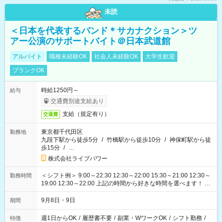
未読
＜日本を代表するバンド＊サカナクション＞ツ
アー公演のサポートバイト＠日本武道館
アルバイト
職種未経験OK
社会人未経験OK
大学生歓迎
ブランクOK
時給1250円～
給与
交通費別途支給あり
支給（規定有り）
交通費
東京都千代田区
勤務地
九段下駅から徒歩5分
/
竹橋駅から徒歩10分
/
神保町駅から徒
歩15分
/
…
株式会社ライブパワー
＜シフト例＞ 9:00～22:30 12:30～22:00 15:30～21:00 12:30～
勤務時間
19:00 12:30～22:00 上記の時間から好きな時間を選べます！ ※
時間は変更となる可能性があります
9月8日・9日
期間
週1日からOK
/
履歴書不要
/
副業・WワークOK
/
シフト勤務
/
特徴