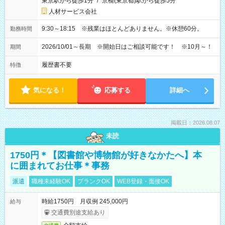
東京駅から徒歩1分
/
京橋(東京都)駅から徒歩5分
人材サービス会社
9:30～18:15 ※残業はほとんどありません。※休憩60分。
勤務時間
2026/10/01～長期 ※開始日はご相談可能です！ ※10月～！
期間
履歴書不要
特徴
気になる！
応募する
詳細へ
掲載日：2026.08.07
未読
1750円＊【図書館や博物館が好きなかたへ】本
に囲まれてお仕事＊事務
派遣
職種未経験OK
ブランクOK
WEB登録・面接OK
時給1750円 月収例 245,000円
給与
交通費別途支給あり