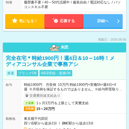
履歴書不要
/
40～50代活躍中
/
服装自由
/
電話対応なし
/
パソ
特徴
コンスキル不要
気になる！
応募する
詳細へ
掲載日：2026.08.06
未読
完全在宅＊時給1900円！週4日＆10～16時！メ
ディアコンサル企業で事務アシ
派遣
ブランクOK
WEB登録・面接OK
時給1900円 月収例 15万円 時給1900円×実働5h×週4日×4
給与
週 ※月収例を保証するものではありません。※給与即受取りサ
ービス利用可（利用条件有）
交通費別途支給あり
1ヶ月3万円を上限として実費支給
交通費
15～20万円
月収例
東京都千代田区
勤務地
四ツ谷駅から徒歩2分
/
麹町駅から徒歩13分