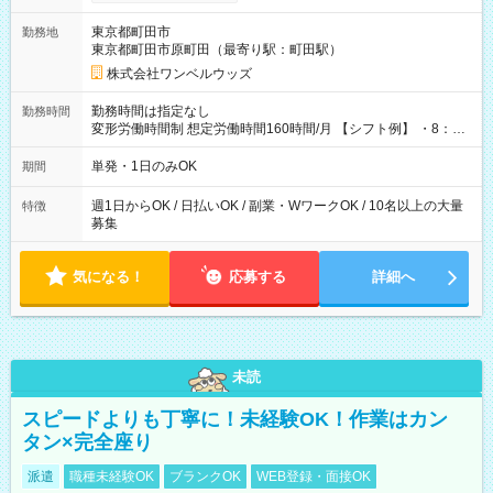
ンビニATMから 日払い分を引き落とせます！ 【試用期間】試
用期間なし
東京都町田市
勤務地
東京都町田市原町田（最寄り駅：町田駅）
株式会社ワンベルウッズ
勤務時間は指定なし
勤務時間
変形労働時間制 想定労働時間160時間/月 【シフト例】 ・8：00
～21：00
単発・1日のみOK
期間
週1日からOK / 日払いOK / 副業・WワークOK / 10名以上の大量
特徴
募集
気になる！
応募する
詳細へ
未読
スピードよりも丁寧に！未経験OK！作業はカン
タン×完全座り
派遣
職種未経験OK
ブランクOK
WEB登録・面接OK