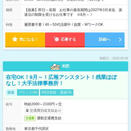
【急募】即日～長期 お仕事の最長期間は2027年3月末迄 派
期間
遣法の制限を受けるお仕事です ※8月～！
履歴書不要
/
40～50代活躍中
/
副業・WワークOK
特徴
気になる！
応募する
詳細へ
掲載日：2026.08.08
未読
在宅OK！9月～！広報アシスタント！残業ほぼ
なし！大手法律事務所！
派遣
ブランクOK
WEB登録・面接OK
時給2000～2100円＋交
給与
交通費別途支給あり
通勤交通費支給
交通費
東京都千代田区
勤務地