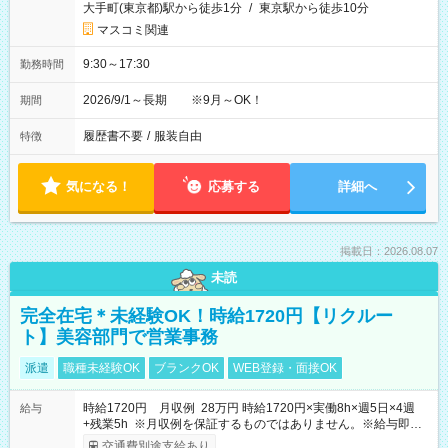
大手町(東京都)駅から徒歩1分
/
東京駅から徒歩10分
マスコミ関連
9:30～17:30
勤務時間
2026/9/1～長期 ※9月～OK！
期間
履歴書不要
/
服装自由
特徴
気になる！
応募する
詳細へ
掲載日：2026.08.07
未読
完全在宅＊未経験OK！時給1720円【リクルー
ト】美容部門で営業事務
派遣
職種未経験OK
ブランクOK
WEB登録・面接OK
時給1720円 月収例 28万円 時給1720円×実働8h×週5日×4週
給与
+残業5h ※月収例を保証するものではありません。※給与即受
取りサービス利用可（利用条件有）
交通費別途支給あり