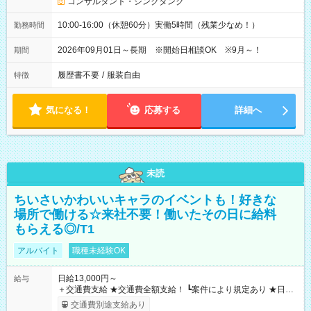
コンサルタント・シンクタンク
10:00-16:00（休憩60分）実働5時間（残業少なめ！）
勤務時間
2026年09月01日～長期 ※開始日相談OK ※9月～！
期間
履歴書不要
/
服装自由
特徴
気になる！
応募する
詳細へ
未読
ちいさいかわいいキャラのイベントも！好きな
場所で働ける☆来社不要！働いたその日に給料
もらえる◎/T1
アルバイト
職種未経験OK
日給13,000円～
給与
＋交通費支給 ★交通費全額支給！ ┗案件により規定あり ★日払
いOK！（規定あり） ┗働いたその日に現金GET♪ お仕事後はコ
交通費別途支給あり