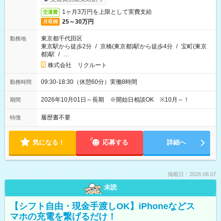
1ヶ月3万円を上限として実費支給
交通費
25～30万円
月収例
東京都千代田区
勤務地
東京駅から徒歩2分
/
京橋(東京都)駅から徒歩4分
/
宝町(東京
都)駅
/
…
株式会社 リクルート
09:30-18:30（休憩60分）実働8時間
勤務時間
2026年10月01日～長期 ※開始日相談OK ※10月～！
期間
履歴書不要
特徴
気になる！
応募する
詳細へ
掲載日：2026.08.07
未読
【シフト自由・現金手渡しOK】iPhoneなどス
マホの充電を繋げるだけ！