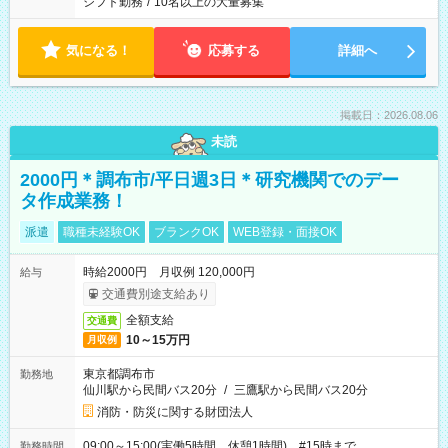
シフト勤務
/
10名以上の大量募集
気になる！
応募する
詳細へ
掲載日：2026.08.06
未読
2000円＊調布市/平日週3日＊研究機関でのデー
タ作成業務！
派遣
職種未経験OK
ブランクOK
WEB登録・面接OK
時給2000円 月収例 120,000円
給与
交通費別途支給あり
全額支給
交通費
10～15万円
月収例
東京都調布市
勤務地
仙川駅から民間バス20分
/
三鷹駅から民間バス20分
消防・防災に関する財団法人
09:00～15:00(実働5時間 休憩1時間) #15時まで
勤務時間