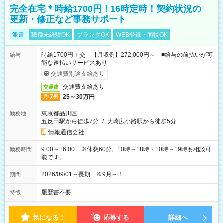
完全在宅＊時給1700円！16時定時！契約状況の
更新・修正など事務サポート
派遣
職種未経験OK
ブランクOK
WEB登録・面接OK
時給1700円＋交 【月収例】272,000円～ ■給与の前払いが可
給与
能な速払いサービスあり
交通費別途支給あり
交通費支給あり
交通費
25～30万円
月収例
東京都品川区
勤務地
五反田駅から徒歩7分
/
大崎広小路駅から徒歩5分
情報通信会社
9:00～16:00 ※休憩60分。10時～18時・10時～19時も相談可
勤務時間
能です。
2026/09/01～長期 ※9月～！
期間
履歴書不要
特徴
気になる！
応募する
詳細へ