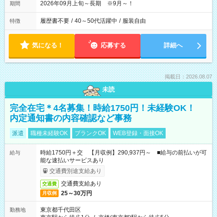
2026年09月上旬～長期 ※9月～！
期間
履歴書不要
/
40～50代活躍中
/
服装自由
特徴
気になる！
応募する
詳細へ
掲載日：2026.08.07
未読
完全在宅＊4名募集！時給1750円！未経験OK！
内定通知書の内容確認など事務
派遣
職種未経験OK
ブランクOK
WEB登録・面接OK
時給1750円＋交 【月収例】290,937円～ ■給与の前払いが可
給与
能な速払いサービスあり
交通費別途支給あり
交通費支給あり
交通費
25～30万円
月収例
東京都千代田区
勤務地