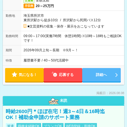
全額支給
交通費
20～25万円
月収例
埼玉県所沢市
勤務地
東所沢駅から徒歩10分
/
所沢駅から民間バス12分
■文芸資料の収集・保存・展示をおこなっています
09:00～17:00(実働7時間 休憩1時間) ※10時～18時もご相談OK
勤務時間
です！
2026年09月上旬～長期 ※9月～！
期間
履歴書不要
/
40～50代活躍中
特徴
気になる！
応募する
詳細へ
掲載日：2026.08.08
未読
時給2600円＊ほぼ在宅！週3～4日＆16時迄
OK！補助金申請のサポート業務
派遣
職種未経験OK
ブランクOK
WEB登録・面接OK