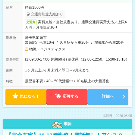
時給1500円
給与
交通費別途支給あり
実費支給／当社規定あり。通勤交通費実費支払／上限4
交通費
万円／月※規定あり
埼玉県加須市
勤務地
加須駅から車10分
/
久喜駅から車20分
/
鴻巣駅から車20分
物流・ロジスティクス
(1)09:00-17:00(休憩60分) ※休憩（12:00-12:50、15:00-15:10）
勤務時間
1ヶ月以上3ヶ月未満／即日～9月末まで
期間
履歴書不要
/
40～50代活躍中
/
10名以上の大量募集
特徴
気になる！
応募する
詳細へ
掲載日：2026.08.05
未読