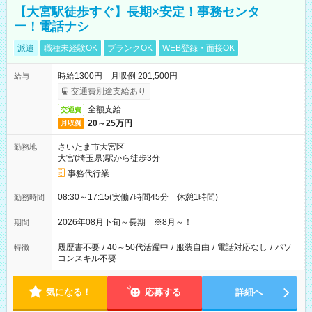
【大宮駅徒歩すぐ】長期×安定！事務センタ
ー！電話ナシ
派遣
職種未経験OK
ブランクOK
WEB登録・面接OK
時給1300円 月収例 201,500円
給与
交通費別途支給あり
全額支給
交通費
20～25万円
月収例
さいたま市大宮区
勤務地
大宮(埼玉県)駅から徒歩3分
事務代行業
08:30～17:15(実働7時間45分 休憩1時間)
勤務時間
2026年08月下旬～長期 ※8月～！
期間
履歴書不要
/
40～50代活躍中
/
服装自由
/
電話対応なし
/
パソ
特徴
コンスキル不要
気になる！
応募する
詳細へ