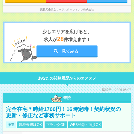
掲載元企業名
ケアスタッフィング株式会社
少しエリアを広げると、
28
求人が
件増えます！
見てみる
あなたの閲覧履歴からのオススメ
掲載日：2026.08.07
未読
完全在宅＊時給1700円！16時定時！契約状況の
更新・修正など事務サポート
派遣
職種未経験OK
ブランクOK
WEB登録・面接OK