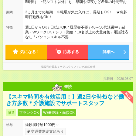
5時間） 上記シフト以外にも、早朝や深夜など希望の時間帯お聞
かせください！ 事前に担当からヒアリングもしますので、ご安
心ください！
3ヵ月までの短期 ※職場が気に入れば、長期もOK！ ★急募！
期間
即日勤務もOK！
週1日からOK
/
日払いOK
/
履歴書不要
/
40～50代活躍中
/
副
特徴
業・WワークOK
/
シフト勤務
/
10名以上の大量募集
/
電話対応
なし
/
パソコンスキル不要
気になる！
応募する
詳細へ
掲載元企業名
ケアスタッフィング株式会社
掲載日：2026.08.07
未読
NEW
【スキマ時間を有効活用！】週2日や時短など働
き方多数＊介護施設でサポートスタッフ
派遣
ブランクOK
WEB登録・面接OK
経験者時給1900円～
給与
交通費別途支給あり