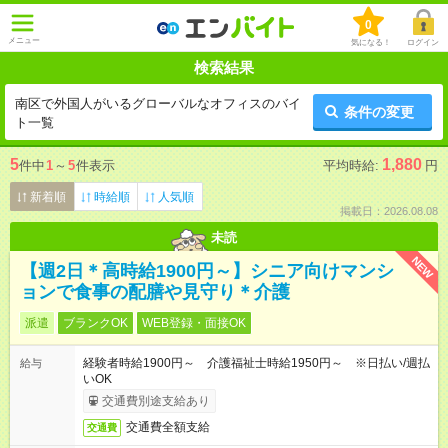
0
メニュー
気になる！
ログイン
検索結果
南区で外国人がいるグローバルなオフィスのバイ
条件の変更
ト一覧
5
1,880
件中
1
～
5
件表示
平均時給:
円
新着順
時給順
人気順
掲載日：2026.08.08
未読
NEW
【週2日＊高時給1900円～】シニア向けマンシ
ョンで食事の配膳や見守り＊介護
派遣
ブランクOK
WEB登録・面接OK
経験者時給1900円～ 介護福祉士時給1950円～ ※日払い/週払
給与
いOK
交通費別途支給あり
交通費全額支給
交通費