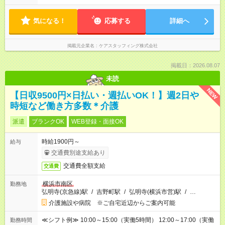
気になる！
応募する
詳細へ
掲載元企業名
ケアスタッフィング株式会社
掲載日：2026.08.07
未読
NEW
【日収9500円×日払い・週払いOK！】週2日や
時短など働き方多数＊介護
派遣
ブランクOK
WEB登録・面接OK
時給1900円～
給与
交通費別途支給あり
交通費全額支給
交通費
横浜市南区
勤務地
弘明寺(京急線)駅
/
吉野町駅
/
弘明寺(横浜市営)駅
/
…
介護施設や病院 ※ご自宅近辺からご案内可能
≪シフト例≫ 10:00～15:00（実働5時間） 12:00～17:00（実働
勤務時間