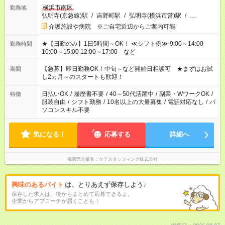
横浜市南区
勤務地
弘明寺(京急線)駅
/
吉野町駅
/
弘明寺(横浜市営)駅
/
…
介護施設や病院 ※ご自宅近辺からご案内可能
★【日勤のみ】1日5時間～OK！ ≪シフト例≫ 9:00～14:00
勤務時間
10:00～15:00 12:00～17:00 など
【急募】即日勤務OK！中旬～など開始日相談可 ★まずはお試
期間
し2カ月～のスタートも歓迎！
日払いOK
/
履歴書不要
/
40～50代活躍中
/
副業・WワークOK
/
特徴
服装自由
/
シフト勤務
/
10名以上の大量募集
/
電話対応なし
/
パ
ソコンスキル不要
気になる！
応募する
詳細へ
掲載元企業名
ケアスタッフィング株式会社
興味のあるバイト
は、とりあえず保存しよう♪
保存した求人は、後からまとめて応募できるよ。
企業からアプローチが届くことも！