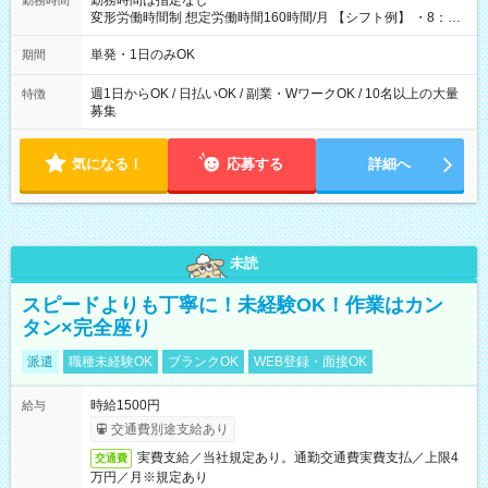
勤務時間は指定なし
勤務時間
変形労働時間制 想定労働時間160時間/月 【シフト例】 ・8：00
～21：00
単発・1日のみOK
期間
週1日からOK / 日払いOK / 副業・WワークOK / 10名以上の大量
特徴
募集
気になる！
応募する
詳細へ
未読
スピードよりも丁寧に！未経験OK！作業はカン
タン×完全座り
派遣
職種未経験OK
ブランクOK
WEB登録・面接OK
時給1500円
給与
交通費別途支給あり
実費支給／当社規定あり。通勤交通費実費支払／上限4
交通費
万円／月※規定あり