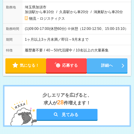
埼玉県加須市
勤務地
加須駅から車10分
/
久喜駅から車20分
/
鴻巣駅から車20分
物流・ロジスティクス
(1)09:00-17:00(休憩60分) ※休憩（12:00-12:50、15:00-15:10）
勤務時間
1ヶ月以上3ヶ月未満／即日～9月末まで
期間
履歴書不要
/
40～50代活躍中
/
10名以上の大量募集
特徴
気になる！
応募する
詳細へ
少しエリアを広げると、
28
求人が
件増えます！
見てみる