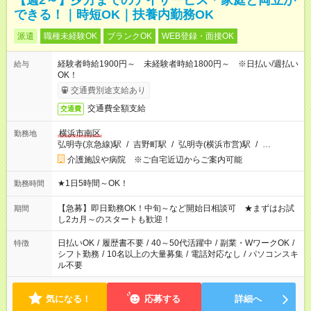
【週2～】夕方までのデイサービス＊家庭と両立が
できる！｜時短OK｜扶養内勤務OK
派遣
職種未経験OK
ブランクOK
WEB登録・面接OK
経験者時給1900円～ 未経験者時給1800円～ ※日払い/週払い
給与
OK！
交通費別途支給あり
交通費全額支給
交通費
横浜市南区
勤務地
弘明寺(京急線)駅
/
吉野町駅
/
弘明寺(横浜市営)駅
/
…
介護施設や病院 ※ご自宅近辺からご案内可能
★1日5時間～OK！
勤務時間
【急募】即日勤務OK！中旬～など開始日相談可 ★まずはお試
期間
し2カ月～のスタートも歓迎！
日払いOK
/
履歴書不要
/
40～50代活躍中
/
副業・WワークOK
/
特徴
シフト勤務
/
10名以上の大量募集
/
電話対応なし
/
パソコンスキ
ル不要
気になる！
応募する
詳細へ