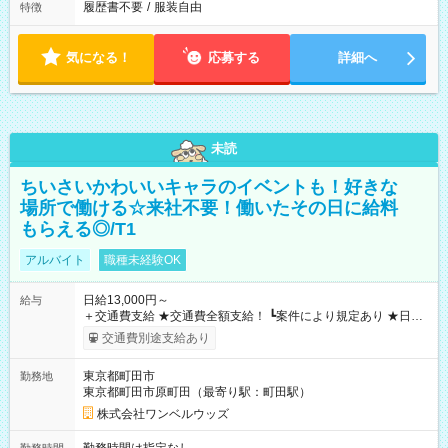
履歴書不要
/
服装自由
特徴
気になる！
応募する
詳細へ
未読
ちいさいかわいいキャラのイベントも！好きな
場所で働ける☆来社不要！働いたその日に給料
もらえる◎/T1
アルバイト
職種未経験OK
日給13,000円～
給与
＋交通費支給 ★交通費全額支給！ ┗案件により規定あり ★日払
いOK！（規定あり） ┗働いたその日に現金GET♪ お仕事後はコ
交通費別途支給あり
ンビニATMから 日払い分を引き落とせます！ 【試用期間】試
用期間なし
東京都町田市
勤務地
東京都町田市原町田（最寄り駅：町田駅）
株式会社ワンベルウッズ