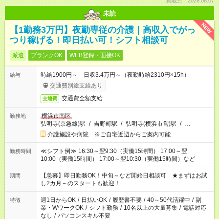
掲載日：2026.08.07
未読
NEW
【1勤務3万円】夜勤専従の介護｜高収入でがっ
つり稼げる！即日払い可！シフト相談可
派遣
ブランクOK
WEB登録・面接OK
時給1900円～ 日収3.4万円～（夜勤時給2310円×15h）
給与
交通費別途支給あり
交通費全額支給
交通費
横浜市南区
勤務地
弘明寺(京急線)駅
/
吉野町駅
/
弘明寺(横浜市営)駅
/
…
介護施設や病院 ※ご自宅近辺からご案内可能
≪シフト例≫ 16:30～翌9:30（実働15時間） 17:00～翌
勤務時間
10:00（実働15時間） 17:00～翌10:30（実働15時間）など
【急募】即日勤務OK！中旬～など開始日相談可 ★まずはお試
期間
し2カ月～のスタートも歓迎！
週1日からOK
/
日払いOK
/
履歴書不要
/
40～50代活躍中
/
副
特徴
業・WワークOK
/
シフト勤務
/
10名以上の大量募集
/
電話対応
なし
/
パソコンスキル不要