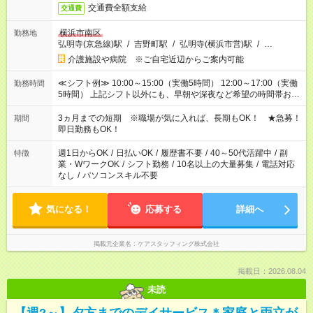
交通費全額支給
交通費
横浜市南区
勤務地
弘明寺(京急線)駅
/
吉野町駅
/
弘明寺(横浜市営)駅
/
…
介護施設や病院 ※ご自宅近辺からご案内可能
≪シフト例≫ 10:00～15:00（実働5時間） 12:00～17:00（実働
勤務時間
5時間） 上記シフト以外にも、早朝や深夜など希望の時間帯お聞
かせください！ 事前に担当からヒアリングもしますので、ご安
心ください！
3ヵ月までの短期 ※職場が気に入れば、長期もOK！ ★急募！
期間
即日勤務もOK！
週1日からOK
/
日払いOK
/
履歴書不要
/
40～50代活躍中
/
副
特徴
業・WワークOK
/
シフト勤務
/
10名以上の大量募集
/
電話対応
なし
/
パソコンスキル不要
気になる！
応募する
詳細へ
掲載元企業名
ケアスタッフィング株式会社
掲載日：2026.08.04
未読