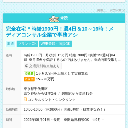
掲載日：2026.08.06
未読
完全在宅＊時給1900円！週4日＆10～16時！メ
ディアコンサル企業で事務アシ
派遣
ブランクOK
WEB登録・面接OK
時給1900円 月収例 15万円 時給1900円×実働5h×週4日×4
給与
週 ※月収例を保証するものではありません。※給与即受取りサ
ービス利用可（利用条件有）
交通費別途支給あり
1ヶ月3万円を上限として実費支給
交通費
15～20万円
月収例
東京都千代田区
勤務地
四ツ谷駅から徒歩2分
/
麹町駅から徒歩13分
コンサルタント・シンクタンク
10:00-16:00（休憩60分）実働5時間（残業少なめ！）
勤務時間
2026年09月01日～長期 ※開始日相談OK ※9月～！
期間