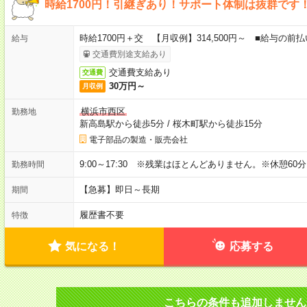
時給1700円！引継ぎあり！サポート体制は抜群です
時給1700円＋交 【月収例】314,500円～ ■給与の
給与
交通費別途支給あり
交通費支給あり
交通費
30万円～
月収例
横浜市西区
勤務地
新高島駅から徒歩5分
/
桜木町駅から徒歩15分
電子部品の製造・販売会社
9:00～17:30 ※残業はほとんどありません。※休憩60
勤務時間
【急募】即日～長期
期間
履歴書不要
特徴
気になる！
応募する
こちらの条件も追加しません