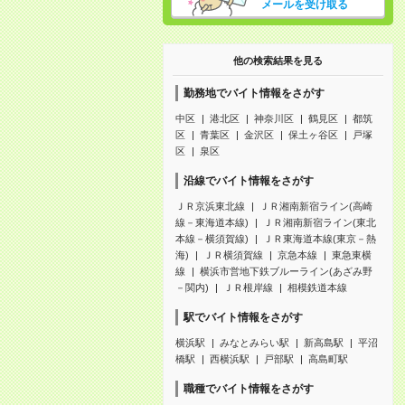
メールを受け取る
他の検索結果を見る
勤務地でバイト情報をさがす
中区
港北区
神奈川区
鶴見区
都筑
区
青葉区
金沢区
保土ヶ谷区
戸塚
区
泉区
沿線でバイト情報をさがす
ＪＲ京浜東北線
ＪＲ湘南新宿ライン(高崎
線－東海道本線)
ＪＲ湘南新宿ライン(東北
本線－横須賀線)
ＪＲ東海道本線(東京－熱
海)
ＪＲ横須賀線
京急本線
東急東横
線
横浜市営地下鉄ブルーライン(あざみ野
－関内)
ＪＲ根岸線
相模鉄道本線
駅でバイト情報をさがす
横浜駅
みなとみらい駅
新高島駅
平沼
橋駅
西横浜駅
戸部駅
高島町駅
職種でバイト情報をさがす