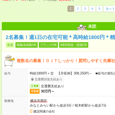
1
2
3
4
5
次へ
未読
2名募集！週1日の在宅可能＊高時給1800円＊
派遣
職種未経験OK
ブランクOK
WEB登録・面接OK
複数名の募集！ＯＪＴしっかり！質問しやすく先輩
時給1800円＋交 【月収例】308,250円～ ■給与の
給与
交通費別途支給あり
交通費支給あり
交通費
30万円～
月収例
横浜市西区
勤務地
みなとみらい駅から徒歩3分
/
桜木町駅から徒歩7分
建設関連の会社