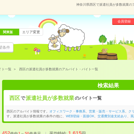
神奈川県西区で派遣社員が多数就業の
会員登録
エリア変更
関東版
望条件
イト一覧
西区の派遣社員が多数就業のアルバイト・バイト一覧
検索結果
西区
派遣社員が多数就業
で
のバイト一覧
西区のアルバイト情報です。
オフィスワーク・事務系
、
営業・販売・サービス系
、
ク
す。派遣社員が多数就業の条件の他に、
WEB登録・面接OK
、
交通費別途支給あり
、
英
1,615
452
平均時給:
円
件中
1
～
50
件表示