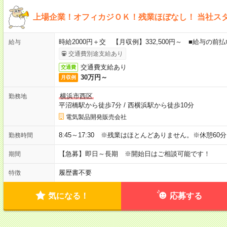
上場企業！オフィカジＯＫ！残業ほぼなし！ 当社ス
時給2000円＋交 【月収例】332,500円～ ■給与の
給与
交通費別途支給あり
交通費支給あり
交通費
30万円～
月収例
横浜市西区
勤務地
平沼橋駅から徒歩7分
/
西横浜駅から徒歩10分
電気製品開発販売会社
8:45～17:30 ※残業はほとんどありません。※休憩60
勤務時間
【急募】即日～長期 ※開始日はご相談可能です！
期間
履歴書不要
特徴
気になる！
応募する