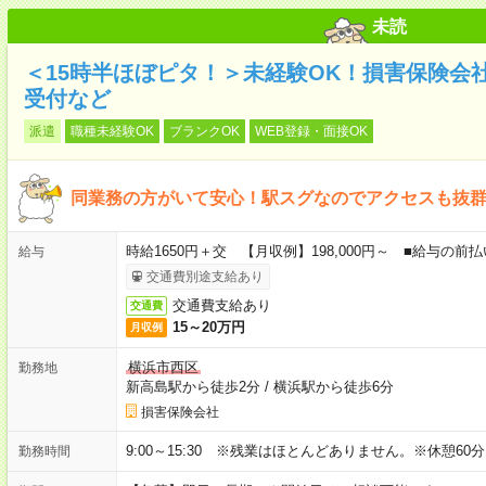
未読
＜15時半ほぼピタ！＞未経験OK！損害保険会
受付など
派遣
職種未経験OK
ブランクOK
WEB登録・面接OK
同業務の方がいて安心！駅スグなのでアクセスも抜
時給1650円＋交 【月収例】198,000円～ ■給与の
給与
交通費別途支給あり
交通費支給あり
交通費
15～20万円
月収例
横浜市西区
勤務地
新高島駅から徒歩2分
/
横浜駅から徒歩6分
損害保険会社
9:00～15:30 ※残業はほとんどありません。※休憩60
勤務時間