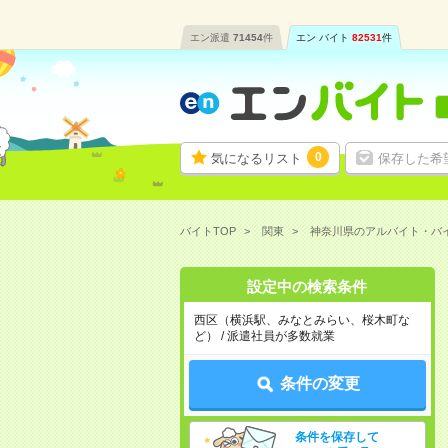
エン派遣
71454
件
エン バイト
82531
件
0
気になるリスト
保存した希
バイトTOP
関東
神奈川県のアルバイト・バ
設定中の検索条件
西区（横浜駅、みなとみらい、桜木町な
ど） / 派遣社員が多数就業
条件の変更
条件を保存して