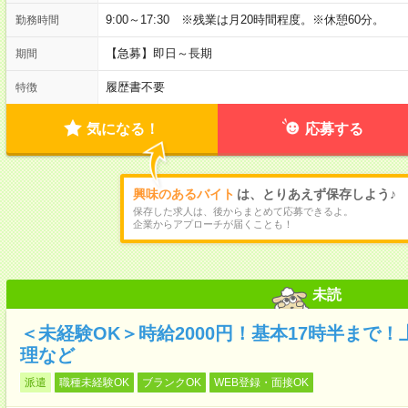
9:00～17:30 ※残業は月20時間程度。※休憩60分。
勤務時間
【急募】即日～長期
期間
履歴書不要
特徴
気になる！
応募する
興味のあるバイト
は、とりあえず保存しよう♪
保存した求人は、後からまとめて応募できるよ。
企業からアプローチが届くことも！
未読
＜未経験OK＞時給2000円！基本17時半まで
理など
派遣
職種未経験OK
ブランクOK
WEB登録・面接OK