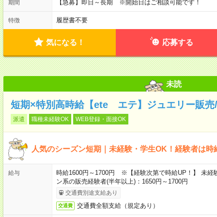
【急募】即日～長期 ※開始日はご相談可能です！
期間
履歴書不要
特徴
気になる！
応募する
未読
短期×特別高時給【ete エテ】ジュエリー販売
派遣
職種未経験OK
WEB登録・面接OK
人気のシーズン短期｜未経験・学生OK！経験者は時給
時給1600円～1700円 ※【経験次第で時給UP！】 未経
給与
ン系の販売経験者(半年以上)：1650円～1700円
交通費別途支給あり
交通費全額支給（規定あり）
交通費