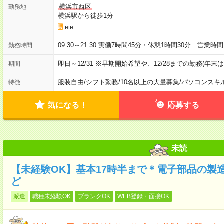
横浜市西区
勤務地
横浜駅から徒歩1分
ete
09:30～21:30 実働7時間45分・休憩1時間30分 営
勤務時間
即日～12/31 ※早期開始希望や、12/28までの勤務(年
期間
服装自由
/
シフト勤務
/
10名以上の大量募集
/
パソコンスキ
特徴
気になる！
応募する
未読
【未経験OK】基本17時半まで＊電子部品の製
ど
派遣
職種未経験OK
ブランクOK
WEB登録・面接OK