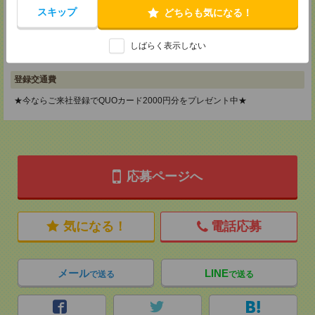
メディカルケア事業部 横浜オフィス
スキップ
どちらも気になる！
神奈川県横浜市保土ケ谷区神戸町134 横浜ビジネスパークサウスタワー
2F B区画
TEL：0120-901-799
しばらく表示しない
MAIL：
tenshoku@nikken-ts.jp
担当：採用担当
登録交通費
★今ならご来社登録でQUOカード2000円分をプレゼント中★
応募ページへ
気になる！
電話応募
メール
LINE
で送る
で送る