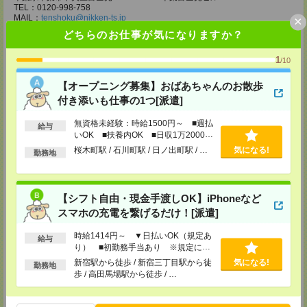
TEL：0120-998-758
MAIL：
tenshoku@nikken-ts.jp
×
担当：採用担当
どちらのお仕事が気になりますか？
メディカルケア事業部 柏オフィス
1
/10
千葉県柏市末広町5-19 第12関口ビル7F 705号室
TEL：0120-935-218
MAIL：
tenshoku@nikken-ts.jp
【オープニング募集】おばあちゃんのお散歩
担当：採用担当
付き添いも仕事の1つ[派遣]
メディカルケア事業部 新宿オフィス
無資格未経験：時給1500円～ ■週払
給与
東京都新宿区新宿2-3-10 新宿御苑ビル6階
いOK ■扶養内OK ■日収1万2000円
TEL：0120-457-235
以上
MAIL：
tenshoku@nikken-ts.jp
桜木町駅 / 石川町駅 / 日ノ出町駅 / …
気になる!
勤務地
担当：採用担当
メディカルケア事業部 立川事業所
東京都立川市錦町1-12-14
【シフト自由・現金手渡しOK】iPhoneなど
TEL：0120-934-200
スマホの充電を繋げるだけ！[派遣]
MAIL：
tenshoku@nikken-ts.jp
担当：採用担当
時給1414円～ ▼日払いOK（規定あ
給与
メディカルケア事業部 町田オフィス
り） ■初勤務手当あり ※規定によ
東京都町田市森野1-7-23 大樹生命町田ビル6F
る
新宿駅から徒歩 / 新宿三丁目駅から徒
気になる!
勤務地
TEL：0120-453-285
歩 / 高田馬場駅から徒歩 / …
MAIL：
tenshoku@nikken-ts.jp
担当：採用担当