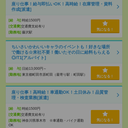
座り仕事！給与即払いOK！高時給！在庫管理・資料
作成[派遣]
[給 与]
時給1500円
[交通費]
交通費支給有り
気になる！
[勤務地]
藤沢駅
ちいさいかわいいキャラのイベントも！好きな場所
で働ける☆来社不要！働いたその日に給料もらえる
◎/T1[アルバイト]
[給 与]
日給13,000円～
[勤務地]
東京都町田市原町田（最寄り駅：町田駅）
気になる！
座り仕事！高時給！車通勤OK！土日休み！品質管
理・検査業務[派遣]
[給 与]
時給1500円
[交通費]
交通費支給有り
気になる！
[勤務地]
神奈川県厚木市 ※車通勤・バイク通勤
OK