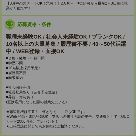
【8月中のスタートOK！急募！】2カ月～ ■ご応募から最短2～3日後に就
業が可能です！
応募資格・条件
職種未経験OK / 社会人未経験OK / ブランクOK /
10名以上の大量募集 / 履歴書不要 / 40～50代活躍
中 / WEB登録・面接OK
■資格・経験・年齢不問
■学歴不問
■10名以上採用予定！
■履歴書不要
■面談確約
■社会保険完備
■社員登用あり（紹介予定派遣）
■昇給・賞与あり
(直接雇用になった際の就業先による)
★志望動機は不要！「何となく…」でもOKです。
★WEB登録・電話登録OK！支店への来社面談の場合、交通費として【QUO
カード2000円分】プレゼント！
★出張面談に関してもお気軽にご相談ください。