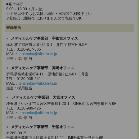
■受付時間
9:00～18:00（月～金）
※上記以外でもお気軽に場所・日程等ご相談下さい
※登録会は面接ではありませんので私服でOK
登録場所
メディカルケア事業部 宇都宮オフィス
栃木県宇都宮市大通り2-3-1 井門宇都宮ビル5F
TEL：0120-917-385
MAIL：
tenshoku@nikken-ts.jp
担当：採用担当
メディカルケア事業部 高崎オフィス
群馬県高崎市栄町4-11 原地所第2ビル6Ｆ 1号室
TEL：0120-935-241
MAIL：
tenshoku@nikken-ts.jp
担当：採用担当
メディカルケア事業部 大宮オフィス
埼玉県さいたま市大宮区吉敷町1-23-1 ONEST大宮吉敷町ビル6F
TEL：0120-989-425
MAIL：
tenshoku@nikken-ts.jp
担当：採用担当
メディカルケア事業部 千葉オフィス
〒260-0015
千葉県千葉市中央区富士見2-15-11 IMI千葉富士見ビル6F