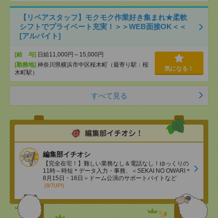
【リペアスタッフ】モクモク作業好き集まれ★柔軟
シフトでプライベート充実！＞＞WEB面接OK＜＜
[アルバイト]
[給 与]
日給11,000円～15,000円
[勤務地]
神奈川県横浜市中区桜木町（最寄り駅：桜
気になる！
木町駅）
すべて見る
編集部イチオシ
【完全在宅！】難しい業務なし＆電話なし！ゆっくりの
11時～時短＊データ入力・事務、＜SEKAI NO OWARI＊
8月15日・16日＞ドーム公演のサポートバイトなど
(8/7UP!)