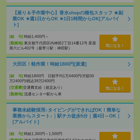
【座り＆手作業中心】香水shopの梱包スタッフ ★副
業OK ★週1日からOK ★1日1時間からOK[アルバイ
ト]
[給 与]
時給1,400円～
[勤務地]
東京都千代田区内神田2丁目14番12号 星屋
気になる！
第六ビル402号（最寄り駅：神田駅）
大田区！軽作業！時給1800円[派遣]
[給 与]
時給1800円 日額平均1万4400円/月額30
万2400円/残込39万2400円
[交通費]
交通費支給（規定あり）
気になる！
[勤務地]
流通センター駅から車
事務未経験採用♪タイピングができればOK！簡単な
業務からスタート♪｜駅チカ徒歩5分｜週4日～OK｜
[アルバイト]
[給 与]
時給1,300円～1,500円