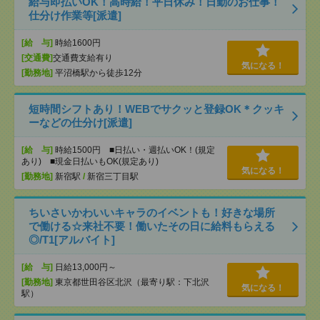
給与即払いOK！高時給！平日休み！日勤のお仕事！
仕分け作業等[派遣]
[給 与]
時給1600円
[交通費]
交通費支給有り
気になる！
[勤務地]
平沼橋駅から徒歩12分
短時間シフトあり！WEBでサクッと登録OK＊クッキ
ーなどの仕分け[派遣]
[給 与]
時給1500円 ■日払い・週払いOK！(規定
あり) ■現金日払いもOK(規定あり)
気になる！
[勤務地]
新宿駅
/
新宿三丁目駅
ちいさいかわいいキャラのイベントも！好きな場所
で働ける☆来社不要！働いたその日に給料もらえる
◎/T1[アルバイト]
[給 与]
日給13,000円～
[勤務地]
東京都世田谷区北沢（最寄り駅：下北沢
気になる！
駅）