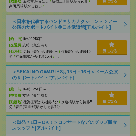
[勤務地]
新宿駅から徒歩
/
新宿三丁目駅から徒歩
/
気になる！
高田馬場駅から徒歩
/
…
＜日本を代表するバンド＊サカナクション＞ツアー
公演のサポートバイト＠日本武道館[アルバイト]
[給 与]
時給1250円～
[交通費]
支給（規定有り）
気になる！
[勤務地]
九段下駅から徒歩5分
/
竹橋駅から徒歩10
分
/
神保町駅から徒歩15分
/
…
＜SEKAI NO OWARI＊8月15日・16日＞ドーム公演
のサポートバイト[アルバイト]
[給 与]
時給1250円～
[交通費]
支給（規定有り）
気になる！
[勤務地]
後楽園駅から徒歩5分
/
水道橋駅から徒歩5
分
/
春日(東京都)駅から徒歩7分
＜単発＊1日～OK！＞コンサートなどのグッズ販売
スタッフ＊[アルバイト]