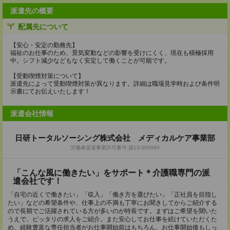
派遣先の概要
配属先について
【安心・安定の勤務先】
福祉のお仕事のため、景気変動などの影響を受けにくく、現在も積極採用
中。シフト減少などもなく安定して働くことが可能です。
【受動喫煙対策について】
派遣先によって受動喫煙対策が異なります。詳細は職場見学時および条件明
示書にてお伝えいたします！
派遣会社情報
日研トータルソーシング株式会社 メディカルケア事業部
労働者派遣事業許可番号:派13-060060
「こんな風に働きたい」をサポート＊介護職専門の派
遣会社です！
「自宅の近くで働きたい」「収入」「働き方を選びたい」「正社員を目指し
たい」などの希望条件や、仕事上の不満も丁寧にお聞きしてからご紹介する
ので長期でご活躍されている方が多いのが特長です。まずはご希望を聞いた
うえで、ピッタリの求人をご紹介。また安心してお仕事を続けていただくた
め、経験豊富な専任担当者がお仕事開始前はもちろん、お仕事開始後もしっ