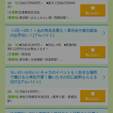
[給 与]
日給1万5000円～ ■最大で日給2万8500
円！
[交通費]
交通費規定支給
気になる！
[勤務地]
横浜駅
/
みなとみらい駅
/
西横浜駅
/
…
＜1日～OK！＞あの有名企業も！展示会や株主総会
のお手伝い！[アルバイト]
[給 与]
■日給16,840円～ ■日払いOK ■実働3時
間5,120円のお仕事あります！
[交通費]
一部支給
気になる！
[勤務地]
東京駅
/
水道橋駅
/
有楽町駅
/
…
ちいさいかわいいキャラのイベントも！好きな場所
で働ける☆来社不要！働いたその日に給料もらえる
◎/T1[アルバイト]
[給 与]
日給13,000円～
[勤務地]
神奈川県横浜市港北区（最寄り駅：新横浜
気になる！
駅）