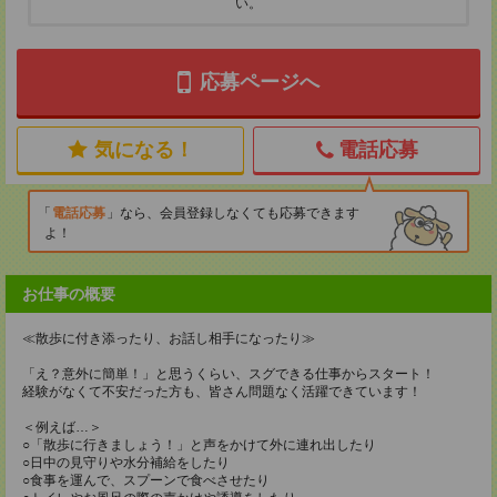
い。
応募ページへ
気になる！
電話応募
電話応募
なら、会員登録しなくても応募できます
よ！
お仕事の概要
≪散歩に付き添ったり、お話し相手になったり≫
「え？意外に簡単！」と思うくらい、スグできる仕事からスタート！
経験がなくて不安だった方も、皆さん問題なく活躍できています！
＜例えば…＞
○「散歩に行きましょう！」と声をかけて外に連れ出したり
○日中の見守りや水分補給をしたり
○食事を運んで、スプーンで食べさせたり