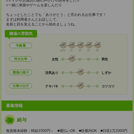
○トイレやお風呂の際の声かけや誘導をしたり
○一緒に体操やゲームを楽しんだり
ちょっとしたことでも「ありがとう」と言われるお仕事です！
まずは利用者さんとお話しして、
名前と顔を覚えることから始めましょうね。
職場の雰囲気
年齢層
20代
30
40
50
60
男女比率
女性
男性
職場の様子
活気あり
しずか
仕事の仕方
テキパキ
コツコツ
募集情報
給与
無資格未経験：時給1500円～ ■週払いOK ■扶養内OK ■日収1万2000円