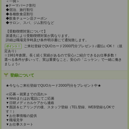
＜一例＞
◆テーマパーク割引
◆宿泊、旅行割引
◆各種飲食店割引
◆飲食チェーン店クーポン
◆サロン、スパ、ジム割引など
【受動喫煙対策について】
派遣先により受動喫煙対策が異なります。
詳細は職場見学時及び条件明示書にて通知致します。
ご来社登録でQUOカード2000円分プレゼント♪週払いOK！（規
ポイント！
定あり）
☆1981年創業。長く続く実績があるので安心♪ご紹介できるお仕事多数！
選べる条件が多いって、実は重要なこと。安心の「ニッケン」で一緒に働き
ましょう♪
登録について
★今ならご来社登録でQUOカード2000円分をプレゼント中★
≪応募～就業までの流れ≫
▼Webまたはお電話にてご応募
▼日研メディカルケアから連絡
▼面談＆ヒアリングの後、スタッフ登録（TEL登録、WEB登録もOKで
す！）
▼お仕事情報の提供
▼職場見学
▼お仕事スタート