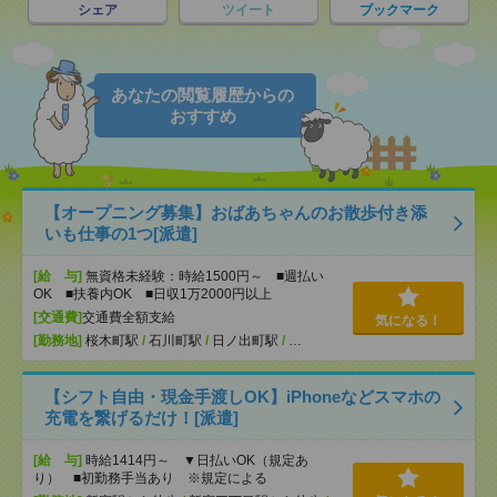
シェア
ツイート
ブックマーク
あなたの閲覧履歴からの
おすすめ
【オープニング募集】おばあちゃんのお散歩付き添
いも仕事の1つ[派遣]
[給 与]
無資格未経験：時給1500円～ ■週払い
OK ■扶養内OK ■日収1万2000円以上
[交通費]
交通費全額支給
気になる！
[勤務地]
桜木町駅
/
石川町駅
/
日ノ出町駅
/
…
【シフト自由・現金手渡しOK】iPhoneなどスマホの
充電を繋げるだけ！[派遣]
[給 与]
時給1414円～ ▼日払いOK（規定あ
り） ■初勤務手当あり ※規定による