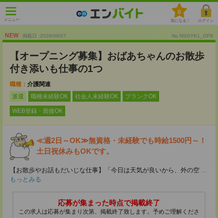
0
メニュー
気になる！
ログイン
NEW
掲載日 :2026
/
08
/
07
No.NSGYK1_OP9
【オープニング募集】おばあちゃんのお散歩
付き添いも仕事の1つ
職種：
介護関連
派遣
職種未経験OK
社会人未経験OK
ブランクOK
WEB登録・面接OK
≪週2日～OK≫無資格・未経験でも時給1500円～！
土日祝休みもOKです。
【お散歩やお話もだいじな仕事】「今日は天気が良いから、外の空
...
もっとみる
応募が集まった時点で掲載終了
この求人は応募が集まり次第、掲載終了致します。予めご理解くださ