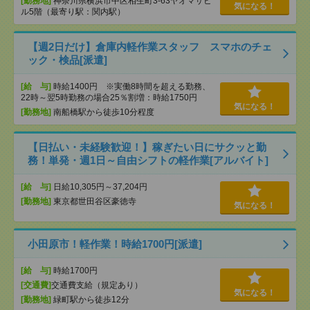
[勤務地]
神奈川県横浜市中区相生町3-63ヤオマサビ
気になる！
ル5階（最寄り駅：関内駅）
【週2日だけ】倉庫内軽作業スタッフ スマホのチェ
ック・検品[派遣]
[給 与]
時給1400円 ※実働8時間を超える勤務、
22時～翌5時勤務の場合25％割増：時給1750円
気になる！
[勤務地]
南船橋駅から徒歩10分程度
【日払い・未経験歓迎！】稼ぎたい日にサクッと勤
務！単発・週1日～自由シフトの軽作業[アルバイト]
[給 与]
日給10,305円～37,204円
[勤務地]
東京都世田谷区豪徳寺
気になる！
小田原市！軽作業！時給1700円[派遣]
[給 与]
時給1700円
[交通費]
交通費支給（規定あり）
気になる！
[勤務地]
緑町駅から徒歩12分