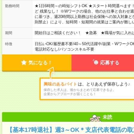
★1日6時間～の時短シフトOK ★スタート時間選べます！ 7:00～16
勤務時間
ど 残業なし！ ※Wワークの場合、他のお仕事と合わせ週
に基づき、週20時間以上勤務は社会保険への加入対象と
則禁止）により、短時間・短期間の就業はご案内が難し
開始日はご相談ください！ ★急募 ★職場が気に入れ
期間
日払いOK
/
履歴書不要
/
40～50代活躍中
/
副業・WワークO
特徴
電話対応なし
/
パソコンスキル不要
気になる！
応募する
興味のあるバイト
は、とりあえず保存しよう♪
保存した求人は、後からまとめて応募できるよ。
企業からアプローチが届くことも！
未読
【基本17時退社】週3～OK＊支店代表電話の