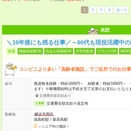
1
2
3
4
次へ
未読
＼10年後にも残る仕事／～60代も現役活躍中
派遣
職種未経験OK
社会人未経験OK
大学生歓迎
ブランクOK
WEB
コンビニより多い「高齢者施設」でご近所でのお仕
無資格未経験：時給1600円～ 経験者：時給1800円
給与
ます）※稼働開始時は手続き完了次第のお支払いとなり
交通費別途支給あり
交通費全額支給※規定有
交通費
横浜市西区
勤務地
高島町駅
/
新高島駅
＜シニア向け施設＞