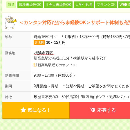
派遣
職種未経験OK
社会人未経験OK
大学生歓迎
ブランクOK
WEB
＜カンタン対応だから未経験OK＞サポート体制も充
時給1650円～ ＊月収例：13万8600円（時給1650円×
給与
10～15万円
月収例
横浜市西区
勤務地
新高島駅から徒歩1分
/
横浜駅から徒歩7分
新高島駅近くのオフィス
9:00～17:00（休憩60分）
勤務時間
9月開始～長期 ＊短期or長期 ご希望をお聞かせくださ
期間
履歴書不要
/
40～50代活躍中
/
服装自由
/
シフト勤務
/
パソコ
特徴
気になる！
応募する