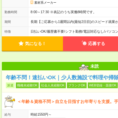
素材系メーカー
8:00～17:30 ※表記のうち実働8時間です。
勤務時間
長期【ご応募から1週間以内(最短2日目)のスピード就業
期間
日払いOK
/
履歴書不要
/
シフト勤務
/
電話対応なし
/
パソコ
特徴
気になる！
応募する
未読
年齢不問！速払いOK｜少人数施設で料理や掃
派遣
職種未経験OK
社会人未経験OK
ブランクOK
WEB登録・面接OK
＜年齢＆資格不問＞自立を目指すお年寄りを支援。
時給1550円～
給与