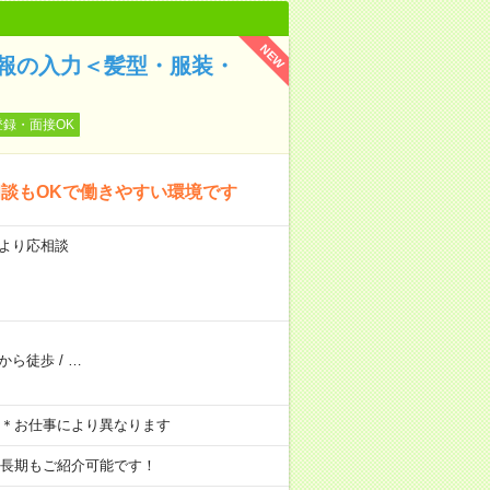
NEW
情報の入力＜髪型・服装・
登録・面接OK
談もOKで働きやすい環境です
により応相談
から徒歩
/
…
など ＊お仕事により異なります
の長期もご紹介可能です！