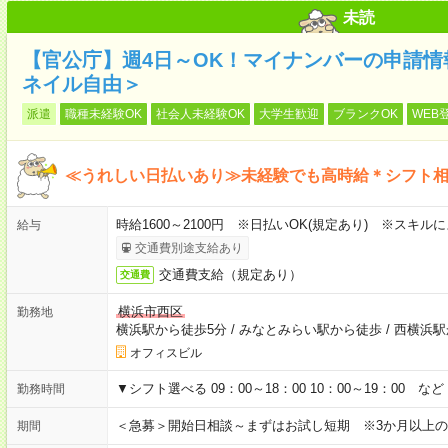
未読
【官公庁】週4日～OK！マイナンバーの申請
ネイル自由＞
派遣
職種未経験OK
社会人未経験OK
大学生歓迎
ブランクOK
WEB
≪うれしい日払いあり≫未経験でも高時給＊シフト相
時給1600～2100円 ※日払いOK(規定あり) ※スキル
給与
交通費別途支給あり
交通費支給（規定あり）
交通費
横浜市西区
勤務地
横浜駅から徒歩5分
/
みなとみらい駅から徒歩
/
西横浜駅
オフィスビル
▼シフト選べる 09：00～18：00 10：00～19：00 
勤務時間
＜急募＞開始日相談～まずはお試し短期 ※3か月以上
期間