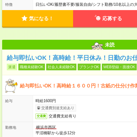
日払いOK
/
履歴書不要
/
服装自由
/
シフト勤務
/
10名以上の
特徴
気になる！
応募する
未読
給与即払いOK！高時給！平日休み！日勤のお
派遣
職種未経験OK
社会人未経験OK
ブランクOK
WEB登録・面接OK
給与即払いOK！高時給１６００円！古紙の仕分け作
時給1600円
給与
交通費別途支給あり
交通費支給有り
交通費
横浜市西区
勤務地
平沼橋駅から徒歩12分