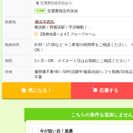
交通費別途支給あり
交通費規定内支給
交通費
横浜市西区
勤務地
横浜駅
/
西横浜駅
/
平沼橋駅
/
…
【勤務地選べます】グループホーム
9:00～17:00など ※ご希望の時間帯をご相談ください
勤務時間
OK！
2ヶ月～OK ※スタート日はお気軽にご相談ください！
期間
履歴書不要
/
40～50代活躍中
/
服装自由
/
シフト勤務
/
10名
特徴
不要
気になる！
応募する
こちらの条件も追加しません
今が狙い目！急募