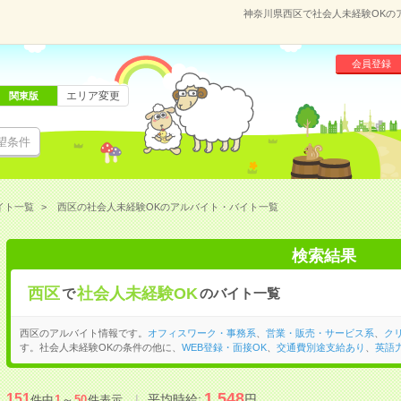
神奈川県西区で社会人未経験OKの
会員登録
エリア変更
関東版
望条件
イト一覧
西区の社会人未経験OKのアルバイト・バイト一覧
検索結果
西区
社会人未経験OK
で
のバイト一覧
西区のアルバイト情報です。
オフィスワーク・事務系
、
営業・販売・サービス系
、
ク
す。社会人未経験OKの条件の他に、
WEB登録・面接OK
、
交通費別途支給あり
、
英語
1,548
151
平均時給:
円
件中
1
～
50
件表示