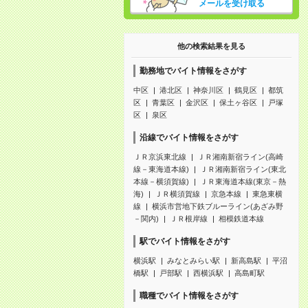
メールを受け取る
他の検索結果を見る
勤務地でバイト情報をさがす
中区
港北区
神奈川区
鶴見区
都筑
区
青葉区
金沢区
保土ヶ谷区
戸塚
区
泉区
沿線でバイト情報をさがす
ＪＲ京浜東北線
ＪＲ湘南新宿ライン(高崎
線－東海道本線)
ＪＲ湘南新宿ライン(東北
本線－横須賀線)
ＪＲ東海道本線(東京－熱
海)
ＪＲ横須賀線
京急本線
東急東横
線
横浜市営地下鉄ブルーライン(あざみ野
－関内)
ＪＲ根岸線
相模鉄道本線
駅でバイト情報をさがす
横浜駅
みなとみらい駅
新高島駅
平沼
橋駅
戸部駅
西横浜駅
高島町駅
職種でバイト情報をさがす