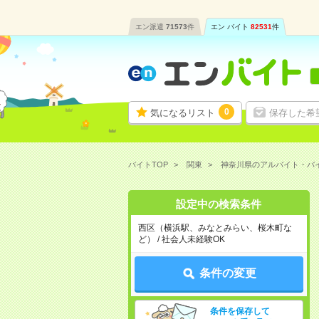
エン派遣
71573
件
エン バイト
82531
件
0
気になるリスト
保存した希
バイトTOP
関東
神奈川県のアルバイト・バ
設定中の検索条件
西区（横浜駅、みなとみらい、桜木町な
ど） / 社会人未経験OK
条件の変更
条件を保存して