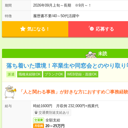
2026年09月上旬～長期 ※9月～！
期間
履歴書不要
/
40～50代活躍中
特徴
気になる！
応募する
未読
落ち着いた環境！卒業生や同窓会とのやり取り
派遣
職種未経験OK
ブランクOK
WEB登録・面接OK
「人と関わる事務」が好きな方におすすめ〇事務経
時給1600円 月収例 232,000円+残業代
給与
交通費別途支給あり
全額支給
交通費
20～25万円
月収例