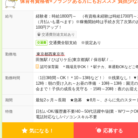
保育有資格者×ブランクある方にもおススメ 負担少
経験者：時給1800円～ （有資格未経験は時給1700
給与
（月払いも選べます）※稼働開始時は手続き完了次第の
100円アップ！
交通費別途支給あり
交通費全額支給 ※規定あり
交通費
東京都西東京市
勤務地
田無駅
/
ひばりケ丘(東京都)駅
/
保谷駅
/
…
認可保育園 ＊職場見学OK！＊駅チカ、車通勤OKなどご
〈1日3時間～OK！＊10～13時など！〉 ※残業なし！ 
勤務時間
12時：朝の受け入れ～お昼の準備 ・10時～13時：園児
会まで！子供の成長を見守る ・15時～20時：夜のお迎
最短2ヶ月～長期 ★急募 ★8月～、さらに先のスター
期間
日払いOK
/
履歴書不要
/
40～50代活躍中
/
副業・WワークO
特徴
電話対応なし
/
パソコンスキル不要
気になる！
応募する