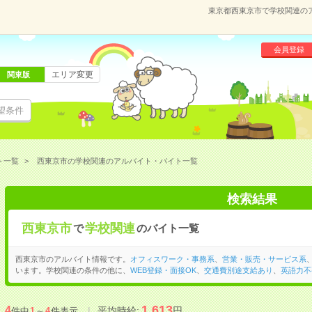
東京都西東京市で学校関連の
会員登録
エリア変更
関東版
望条件
ト一覧
西東京市の学校関連のアルバイト・バイト一覧
検索結果
西東京市
学校関連
で
のバイト一覧
西東京市のアルバイト情報です。
オフィスワーク・事務系
、
営業・販売・サービス系
います。学校関連の条件の他に、
WEB登録・面接OK
、
交通費別途支給あり
、
英語力不
1,613
4
平均時給:
円
件中
1
～
4
件表示