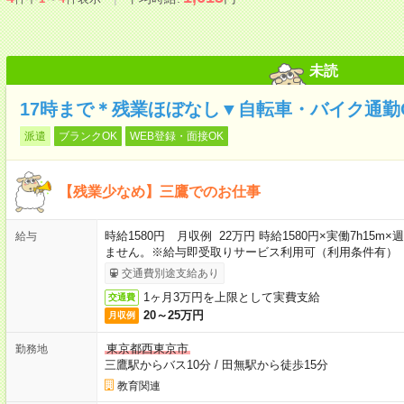
未読
17時まで＊残業ほぼなし▼自転車・バイク通勤
派遣
ブランクOK
WEB登録・面接OK
【残業少なめ】三鷹でのお仕事
時給1580円 月収例 22万円 時給1580円×実働7h15
給与
ません。※給与即受取りサービス利用可（利用条件有）
交通費別途支給あり
1ヶ月3万円を上限として実費支給
交通費
20～25万円
月収例
東京都西東京市
勤務地
三鷹駅からバス10分
/
田無駅から徒歩15分
教育関連