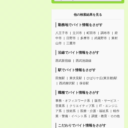
他の検索結果を見る
勤務地でバイト情報をさがす
八王子市
立川市
町田市
調布市
府
中市
日野市
多摩市
武蔵野市
東村
山市
三鷹市
沿線でバイト情報をさがす
西武新宿線
西武池袋線
駅でバイト情報をさがす
田無駅
東伏見駅
ひばりケ丘(東京都)駅
西武柳沢駅
保谷駅
職種でバイト情報をさがす
事務・オフィスワーク系
販売・サービス・
営業系
クリエイティブ系
IT・エンジニ
ア系
技術系
医療・介護・福祉系
軽作
業・警備・イベント系
調査・教育・その他
こだわりでバイト情報をさがす