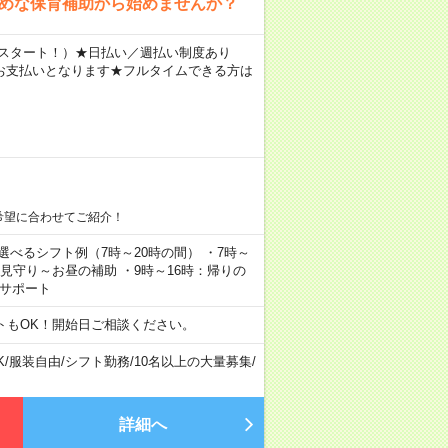
なめな保育補助から始めませんか？
円～スタート！）★日払い／週払い制度あり
お支払いとなります★フルタイムできる方は
希望に合わせてご紹介！
▼選べるシフト例（7時～20時の間） ・7時～
の見守り～お昼の補助 ・9時～16時：帰りの
えサポート
トもOK！開始日ご相談ください。
K
/
服装自由
/
シフト勤務
/
10名以上の大量募集
/
詳細へ