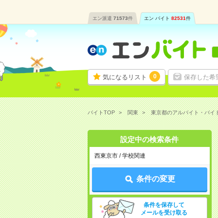
エン派遣
71573
件
エン バイト
82531
件
0
気になるリスト
保存した希
バイトTOP
関東
東京都のアルバイト・バイ
設定中の検索条件
西東京市 / 学校関連
条件の変更
条件を保存して
メールを受け取る