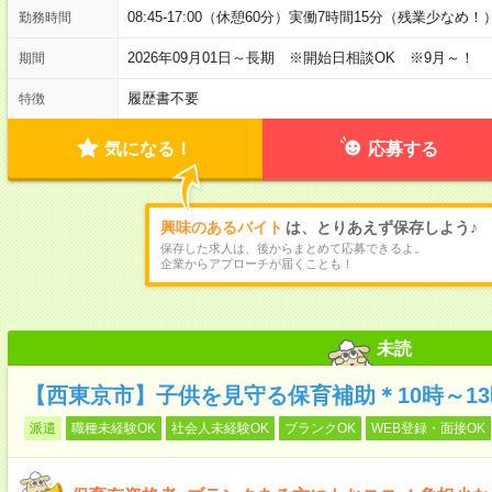
08:45-17:00（休憩60分）実働7時間15分（残業少なめ！
勤務時間
2026年09月01日～長期 ※開始日相談OK ※9月～！
期間
履歴書不要
特徴
気になる！
応募する
興味のあるバイト
は、とりあえず保存しよう♪
保存した求人は、後からまとめて応募できるよ。
企業からアプローチが届くことも！
未読
【西東京市】子供を見守る保育補助＊10時～1
派遣
職種未経験OK
社会人未経験OK
ブランクOK
WEB登録・面接OK