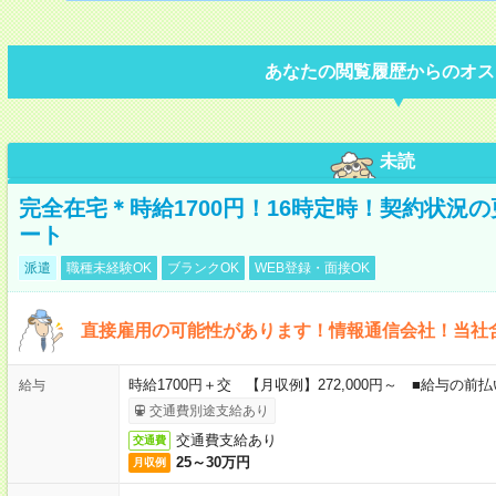
あなたの閲覧履歴からのオス
未読
完全在宅＊時給1700円！16時定時！契約状況
ート
派遣
職種未経験OK
ブランクOK
WEB登録・面接OK
直接雇用の可能性があります！情報通信会社！当社
時給1700円＋交 【月収例】272,000円～ ■給与の
給与
交通費別途支給あり
交通費支給あり
交通費
25～30万円
月収例