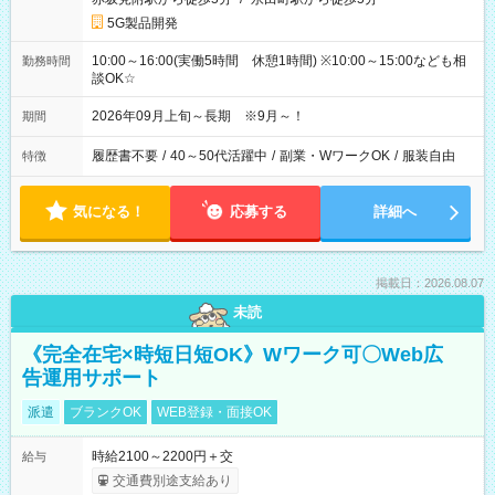
5G製品開発
10:00～16:00(実働5時間 休憩1時間) ※10:00～15:00なども相
勤務時間
談OK☆
2026年09月上旬～長期 ※9月～！
期間
履歴書不要
/
40～50代活躍中
/
副業・WワークOK
/
服装自由
特徴
気になる！
応募する
詳細へ
掲載日：2026.08.07
未読
《完全在宅×時短日短OK》Wワーク可〇Web広
告運用サポート
派遣
ブランクOK
WEB登録・面接OK
時給2100～2200円＋交
給与
交通費別途支給あり