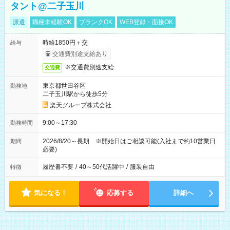
タント@二子玉川
派遣
職種未経験OK
ブランクOK
WEB登録・面接OK
時給1850円＋交
給与
交通費別途支給あり
※交通費別途支給
交通費
東京都世田谷区
勤務地
二子玉川駅から徒歩5分
楽天グループ株式会社
9:00～17:30
勤務時間
2026/8/20～長期 ※開始日はご相談可能(入社まで約10営業日
期間
必要)
履歴書不要
/
40～50代活躍中
/
服装自由
特徴
気になる！
応募する
詳細へ