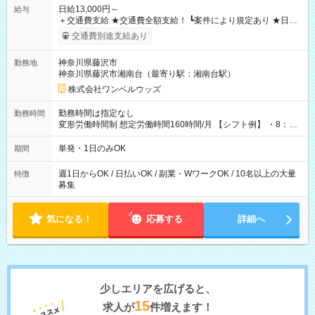
日給13,000円～
給与
＋交通費支給 ★交通費全額支給！ ┗案件により規定あり ★日払
いOK！（規定あり） ┗働いたその日に現金GET♪ お仕事後はコ
交通費別途支給あり
ンビニATMから 日払い分を引き落とせます！ 【試用期間】試
用期間なし
神奈川県藤沢市
勤務地
神奈川県藤沢市湘南台（最寄り駅：湘南台駅）
株式会社ワンベルウッズ
勤務時間は指定なし
勤務時間
変形労働時間制 想定労働時間160時間/月 【シフト例】 ・8：00
～21：00
単発・1日のみOK
期間
週1日からOK / 日払いOK / 副業・WワークOK / 10名以上の大量
特徴
募集
気になる！
応募する
詳細へ
少しエリアを広げると、
15
求人が
件増えます！