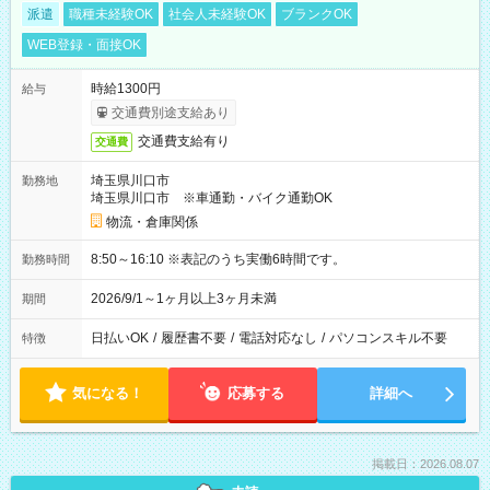
派遣
職種未経験OK
社会人未経験OK
ブランクOK
WEB登録・面接OK
時給1300円
給与
交通費別途支給あり
交通費支給有り
交通費
埼玉県川口市
勤務地
埼玉県川口市 ※車通勤・バイク通勤OK
物流・倉庫関係
8:50～16:10 ※表記のうち実働6時間です。
勤務時間
2026/9/1～1ヶ月以上3ヶ月未満
期間
日払いOK
/
履歴書不要
/
電話対応なし
/
パソコンスキル不要
特徴
気になる！
応募する
詳細へ
掲載日：2026.08.07