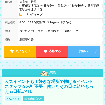
東京都中野区
勤務地
中野(東京都)駅から徒歩5分
/
沼袋駅から徒歩16分
/
新井薬師
前駅から徒歩18分
キリングループ
9:00～17:30(実働:7時間30分) (休憩60分)
勤務時間
2026/9/中旬～長期（3カ月以上） ★9月～OK！
期間
履歴書不要
特徴
気になる！
応募する
詳細へ
未読
人気イベントも！好きな場所で働けるイベント
スタッフ☆来社不要！働いたその日に給料もら
える日払い/T1
アルバイト
職種未経験OK