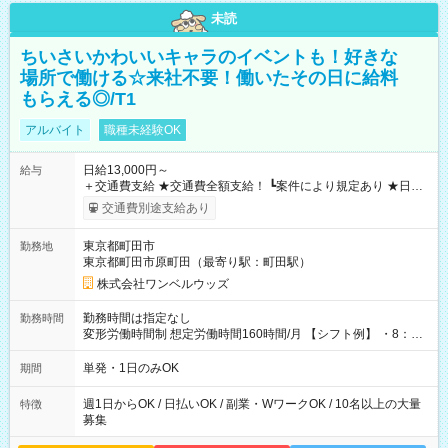
未読
ちいさいかわいいキャラのイベントも！好きな
場所で働ける☆来社不要！働いたその日に給料
もらえる◎/T1
アルバイト
職種未経験OK
日給13,000円～
給与
＋交通費支給 ★交通費全額支給！ ┗案件により規定あり ★日払
いOK！（規定あり） ┗働いたその日に現金GET♪ お仕事後はコ
交通費別途支給あり
ンビニATMから 日払い分を引き落とせます！ 【試用期間】試
用期間なし
東京都町田市
勤務地
東京都町田市原町田（最寄り駅：町田駅）
株式会社ワンベルウッズ
勤務時間は指定なし
勤務時間
変形労働時間制 想定労働時間160時間/月 【シフト例】 ・8：00
～21：00
単発・1日のみOK
期間
週1日からOK / 日払いOK / 副業・WワークOK / 10名以上の大量
特徴
募集