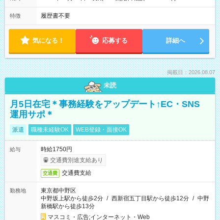
履歴書不要
特徴
気になる！
応募する
詳細へ
掲載日：2026.08.07
未読
月5日在宅＊事務経験をアップデート↑EC・SNS
運用サポ＊
派遣
職種未経験OK
WEB登録・面接OK
時給1750円
給与
交通費別途支給あり
交通費支給
交通費
東京都中野区
勤務地
中野坂上駅から徒歩2分
/
西新宿五丁目駅から徒歩12分
/
中野
新橋駅から徒歩13分
マスコミ・広告;インターネット・Web