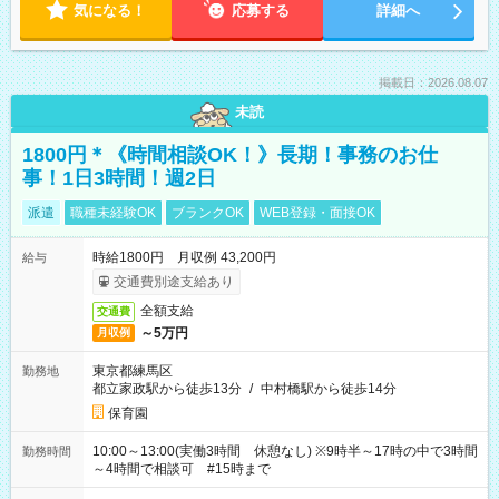
気になる！
応募する
詳細へ
掲載日：2026.08.07
未読
1800円＊《時間相談OK！》長期！事務のお仕
事！1日3時間！週2日
派遣
職種未経験OK
ブランクOK
WEB登録・面接OK
時給1800円 月収例 43,200円
給与
交通費別途支給あり
全額支給
交通費
～5万円
月収例
東京都練馬区
勤務地
都立家政駅から徒歩13分
/
中村橋駅から徒歩14分
保育園
10:00～13:00(実働3時間 休憩なし) ※9時半～17時の中で3時間
勤務時間
～4時間で相談可 #15時まで