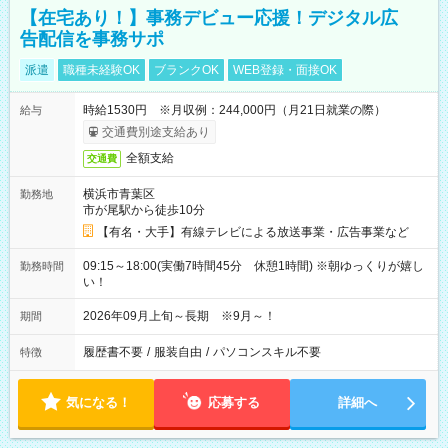
【在宅あり！】事務デビュー応援！デジタル広
告配信を事務サポ
派遣
職種未経験OK
ブランクOK
WEB登録・面接OK
時給1530円 ※月収例：244,000円（月21日就業の際）
給与
交通費別途支給あり
全額支給
交通費
横浜市青葉区
勤務地
市が尾駅から徒歩10分
【有名・大手】有線テレビによる放送事業・広告事業など
09:15～18:00(実働7時間45分 休憩1時間) ※朝ゆっくりが嬉し
勤務時間
い！
2026年09月上旬～長期 ※9月～！
期間
履歴書不要
/
服装自由
/
パソコンスキル不要
特徴
気になる！
応募する
詳細へ