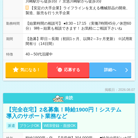
川崎駅から徒歩3分
/
京急川崎駅から徒歩3分
【安定の大手企業】ライフラインを支える機械部品の開発、
製造、販売を行う大手企業
【始業時間の相談可】 ●8:30～17:15 （実働7時間45分／休憩60
勤務時間
分） 9時～始業も相談できます！ お気軽にご相談下さいね
【急募】即日～長期（初回1ヶ月、以降2～3ヶ月更新） ※試用期
期間
間有り（14日間）
40～50代活躍中
特徴
気になる！
応募する
詳細へ
掲載日：2026.08.07
未読
【完全在宅】2名募集！時給1900円！システム
導入のサポート業務など
派遣
ブランクOK
WEB登録・面接OK