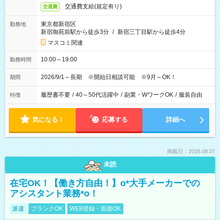
交通費支給(規定有り)
交通費
東京都新宿区
勤務地
新宿御苑前駅から徒歩3分
/
新宿三丁目駅から徒歩4分
マスコミ関連
10:00～19:00
勤務時間
2026/9/1～長期 ※開始日相談可能 ※9月～OK！
期間
履歴書不要
/
40～50代活躍中
/
副業・WワークOK
/
服装自由
特徴
気になる！
応募する
詳細へ
掲載日：2026.08.07
未読
在宅OK！【働き方自由！】o*大手メーカーでの
アシスタント業務*o！
派遣
ブランクOK
WEB登録・面接OK