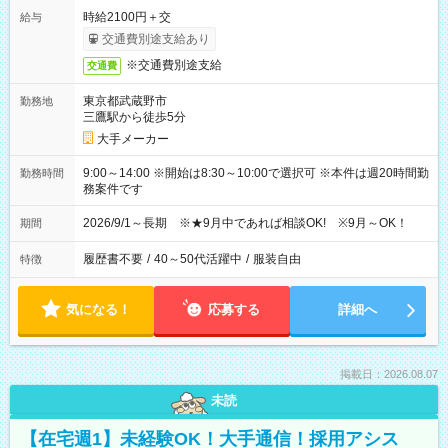
時給2100円＋交
給与
交通費別途支給あり
※交通費別途支給
交通費
東京都武蔵野市
勤務地
三鷹駅から徒歩5分
大手メーカー
9:00～14:00 ※開始は8:30～10:00で選択可 ※本件は週20時間勤
勤務時間
務案件です
2026/9/1～長期 ※★9月中であれば相談OK! ※9月～OK！
期間
履歴書不要
/
40～50代活躍中
/
服装自由
特徴
気になる！
応募する
詳細へ
掲載日：2026.08.07
未読
【在宅週1】未経験OK！大手通信！採用アシス