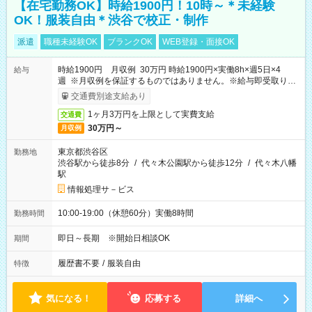
【在宅勤務OK】時給1900円！10時～＊未経験
OK！服装自由＊渋谷で校正・制作
派遣
職種未経験OK
ブランクOK
WEB登録・面接OK
時給1900円 月収例 30万円 時給1900円×実働8h×週5日×4
給与
週 ※月収例を保証するものではありません。※給与即受取りサ
ービス利用可（利用条件有）
交通費別途支給あり
1ヶ月3万円を上限として実費支給
交通費
30万円～
月収例
東京都渋谷区
勤務地
渋谷駅から徒歩8分
/
代々木公園駅から徒歩12分
/
代々木八幡
駅
情報処理サ－ビス
10:00-19:00（休憩60分）実働8時間
勤務時間
即日～長期 ※開始日相談OK
期間
履歴書不要
/
服装自由
特徴
気になる！
応募する
詳細へ