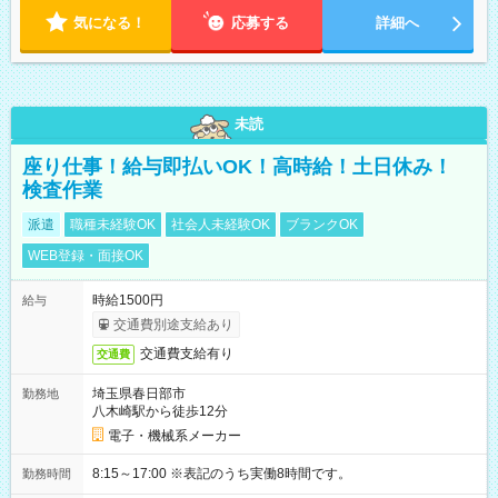
気になる！
応募する
詳細へ
未読
座り仕事！給与即払いOK！高時給！土日休み！
検査作業
派遣
職種未経験OK
社会人未経験OK
ブランクOK
WEB登録・面接OK
時給1500円
給与
交通費別途支給あり
交通費支給有り
交通費
埼玉県春日部市
勤務地
八木崎駅から徒歩12分
電子・機械系メーカー
8:15～17:00 ※表記のうち実働8時間です。
勤務時間