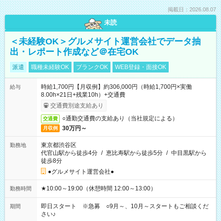
掲載日：2026.08.07
未読
＜未経験OK＞グルメサイト運営会社でデータ抽
出・レポート作成など＠在宅OK
派遣
職種未経験OK
ブランクOK
WEB登録・面接OK
時給1,700円【月収例】約306,000円（時給1,700円×実働
給与
8.00h×21日+残業10h）+交通費
交通費別途支給あり
○通勤交通費の支給あり（当社規定による）
交通費
30万円～
月収例
東京都渋谷区
勤務地
代官山駅から徒歩4分
/
恵比寿駅から徒歩5分
/
中目黒駅から
徒歩8分
●グルメサイト運営会社●
★10:00～19:00（休憩時間 12:00～13:00）
勤務時間
即日スタート ※急募 ○9月～、10月～スタートもご相談くだ
期間
さい♪