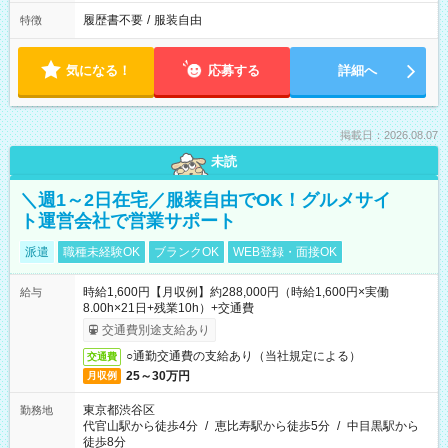
履歴書不要
/
服装自由
特徴
気になる！
応募する
詳細へ
掲載日：2026.08.07
未読
＼週1～2日在宅／服装自由でOK！グルメサイ
ト運営会社で営業サポート
派遣
職種未経験OK
ブランクOK
WEB登録・面接OK
時給1,600円【月収例】約288,000円（時給1,600円×実働
給与
8.00h×21日+残業10h）+交通費
交通費別途支給あり
○通勤交通費の支給あり（当社規定による）
交通費
25～30万円
月収例
東京都渋谷区
勤務地
代官山駅から徒歩4分
/
恵比寿駅から徒歩5分
/
中目黒駅から
徒歩8分