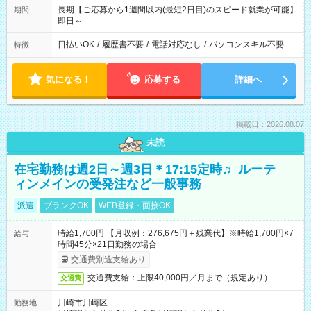
長期【ご応募から1週間以内(最短2日目)のスピード就業が可能】
期間
即日～
日払いOK
/
履歴書不要
/
電話対応なし
/
パソコンスキル不要
特徴
気になる！
応募する
詳細へ
掲載日：2026.08.07
未読
在宅勤務は週2日～週3日＊17:15定時♬ ルーテ
ィンメインの受発注など一般事務
派遣
ブランクOK
WEB登録・面接OK
時給1,700円 【月収例：276,675円＋残業代】※時給1,700円×7
給与
時間45分×21日勤務の場合
交通費別途支給あり
交通費支給：上限40,000円／月まで（規定あり）
交通費
川崎市川崎区
勤務地