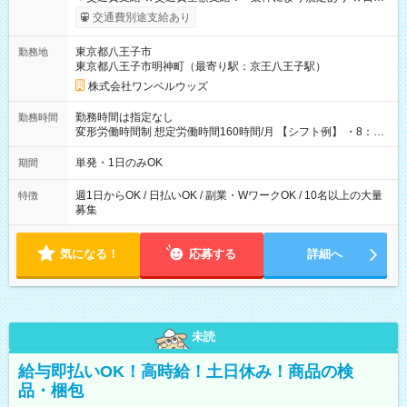
いOK！（規定あり） ┗働いたその日に現金GET♪ お仕事後はコ
交通費別途支給あり
ンビニATMから 日払い分を引き落とせます！ 【試用期間】試
用期間なし
東京都八王子市
勤務地
東京都八王子市明神町（最寄り駅：京王八王子駅）
株式会社ワンベルウッズ
勤務時間は指定なし
勤務時間
変形労働時間制 想定労働時間160時間/月 【シフト例】 ・8：00
～21：00
単発・1日のみOK
期間
週1日からOK / 日払いOK / 副業・WワークOK / 10名以上の大量
特徴
募集
気になる！
応募する
詳細へ
未読
給与即払いOK！高時給！土日休み！商品の検
品・梱包