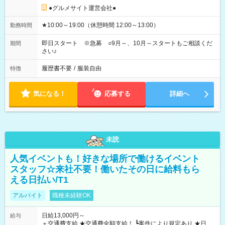
●グルメサイト運営会社●
★10:00～19:00（休憩時間 12:00～13:00）
勤務時間
即日スタート ※急募 ○9月～、10月～スタートもご相談くだ
期間
さい♪
履歴書不要
/
服装自由
特徴
気になる！
応募する
詳細へ
未読
人気イベントも！好きな場所で働けるイベント
スタッフ☆来社不要！働いたその日に給料もら
える日払い/T1
アルバイト
職種未経験OK
日給13,000円～
給与
＋交通費支給 ★交通費全額支給！ ┗案件により規定あり ★日払