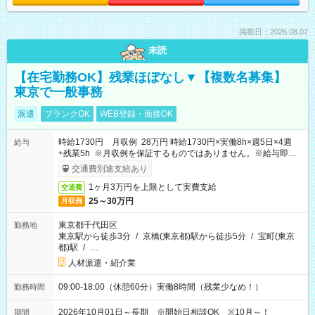
掲載日：2026.08.07
未読
【在宅勤務OK】残業ほぼなし▼【複数名募集】
東京で一般事務
派遣
ブランクOK
WEB登録・面接OK
時給1730円 月収例 28万円 時給1730円×実働8h×週5日×4週
給与
+残業5h ※月収例を保証するものではありません。※給与即受
取りサービス利用可（利用条件有）
交通費別途支給あり
1ヶ月3万円を上限として実費支給
交通費
25～30万円
月収例
東京都千代田区
勤務地
東京駅から徒歩3分
/
京橋(東京都)駅から徒歩5分
/
宝町(東京
都)駅
/
…
人材派遣・紹介業
09:00-18:00（休憩60分）実働8時間（残業少なめ！）
勤務時間
2026年10月01日～長期 ※開始日相談OK ※10月～！
期間