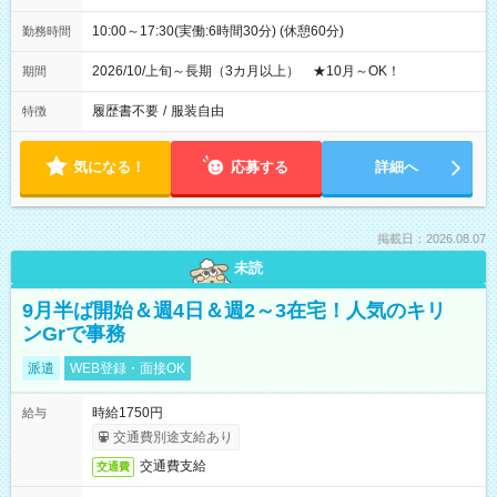
10:00～17:30(実働:6時間30分) (休憩60分)
勤務時間
2026/10/上旬～長期（3カ月以上） ★10月～OK！
期間
履歴書不要
/
服装自由
特徴
気になる！
応募する
詳細へ
掲載日：2026.08.07
未読
9月半ば開始＆週4日＆週2～3在宅！人気のキリ
ンGrで事務
派遣
WEB登録・面接OK
時給1750円
給与
交通費別途支給あり
交通費支給
交通費