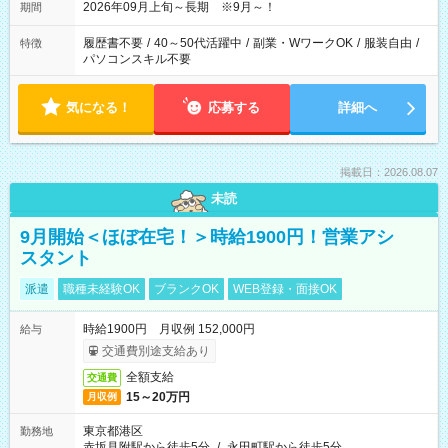
2026年09月上旬～長期 ※9月～！
期間
履歴書不要
/
40～50代活躍中
/
副業・WワークOK
/
服装自由
/
特徴
パソコンスキル不要
気になる！
応募する
詳細へ
掲載日：2026.08.07
未読
9月開始＜ほぼ在宅！＞時給1900円！営業アシ
スタント
派遣
職種未経験OK
ブランクOK
WEB登録・面接OK
時給1900円 月収例 152,000円
給与
交通費別途支給あり
全額支給
交通費
15～20万円
月収例
東京都港区
勤務地
赤坂見附駅から徒歩5分
/
永田町駅から徒歩5分