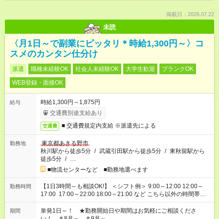
掲載日：2026.07.22
未読
〈月1日～で副業にピッタリ＊時給1,300円～〉コ
スメのカンタン仕分け
派遣
職種未経験OK
社会人未経験OK
大学生歓迎
ブランクOK
WEB登録・面接OK
時給1,300円～1,875円
給与
交通費別途支給あり
■ 交通費規定内支給 ※派遣先による
交通費
東京都あきる野市
勤務地
秋川駅から徒歩5分
/
武蔵引田駅から徒歩5分
/
東秋留駅から
徒歩5分
/
…
■物流センターなど ■勤務地選べます
【1日3時間～も相談OK!】 ＜シフト例＞ 9:00～12:00 12:00～
勤務時間
17:00 17:00～22:00 18:00～21:00 など こちら以外の時間帯も
お気軽にご相談ください！
単発1日～！ ★勤務開始日や期間はお気軽にご相談くださ
期間
い！ ＃8月～ ＃9月～