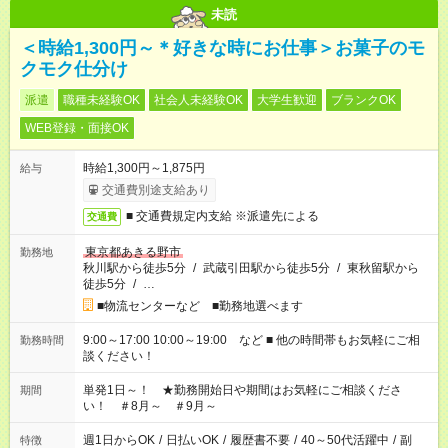
未読
＜時給1,300円～＊好きな時にお仕事＞お菓子のモ
クモク仕分け
派遣
職種未経験OK
社会人未経験OK
大学生歓迎
ブランクOK
WEB登録・面接OK
時給1,300円～1,875円
給与
交通費別途支給あり
■ 交通費規定内支給 ※派遣先による
交通費
東京都あきる野市
勤務地
秋川駅から徒歩5分
/
武蔵引田駅から徒歩5分
/
東秋留駅から
徒歩5分
/
…
■物流センターなど ■勤務地選べます
9:00～17:00 10:00～19:00 など ■ 他の時間帯もお気軽にご相
勤務時間
談ください！
単発1日～！ ★勤務開始日や期間はお気軽にご相談くださ
期間
い！ ＃8月～ ＃9月～
週1日からOK
/
日払いOK
/
履歴書不要
/
40～50代活躍中
/
副
特徴