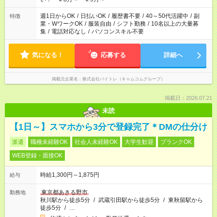
週1日からOK
/
日払いOK
/
履歴書不要
/
40～50代活躍中
/
副
特徴
業・WワークOK
/
服装自由
/
シフト勤務
/
10名以上の大量募
集
/
電話対応なし
/
パソコンスキル不要
気になる！
応募する
詳細へ
掲載元企業名
株式会社バイトレ（キャムコムグループ）
掲載日：2026.07.21
未読
【1日～】スマホから3分で登録完了＊DMの仕分け
派遣
職種未経験OK
社会人未経験OK
大学生歓迎
ブランクOK
WEB登録・面接OK
時給1,300円～1,875円
給与
東京都あきる野市
勤務地
秋川駅から徒歩5分
/
武蔵引田駅から徒歩5分
/
東秋留駅から
徒歩5分
/
…