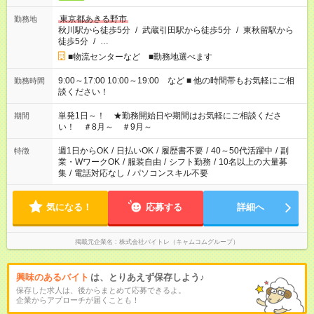
東京都あきる野市
勤務地
秋川駅から徒歩5分
/
武蔵引田駅から徒歩5分
/
東秋留駅から
徒歩5分
/
…
■物流センターなど ■勤務地選べます
9:00～17:00 10:00～19:00 など ■ 他の時間帯もお気軽にご相
勤務時間
談ください！
単発1日～！ ★勤務開始日や期間はお気軽にご相談くださ
期間
い！ ＃8月～ ＃9月～
週1日からOK
/
日払いOK
/
履歴書不要
/
40～50代活躍中
/
副
特徴
業・WワークOK
/
服装自由
/
シフト勤務
/
10名以上の大量募
集
/
電話対応なし
/
パソコンスキル不要
気になる！
応募する
詳細へ
掲載元企業名
株式会社バイトレ（キャムコムグループ）
興味のあるバイト
は、とりあえず保存しよう♪
保存した求人は、後からまとめて応募できるよ。
企業からアプローチが届くことも！