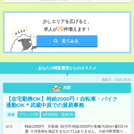
少しエリアを広げると、
70
求人が
件増えます！
見てみる
あなたの閲覧履歴からのオススメ
掲載日：2026.08.06
未読
【在宅勤務OK】時給2000円！自転車・バイク
通勤OK＊武蔵中原での貿易事務
派遣
ブランクOK
WEB登録・面接OK
時給2000円 月収例 30万円 時給2000円×実働7h30m×週5日×4
給与
週 ※月収例を保証するものではありません。※給与即受取りサ