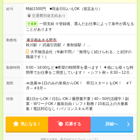
時給1500円 ■現金日払いもOK（規定あり）
給与
交通費別途支給あり
一部支給 ※登録後、選んだお仕事によって条件が異なる
交通費
ことがあります
東京都あきる野市
勤務地
秋川駅
/
武蔵引田駅
/
東秋留駅
/
…
大手物流会社（年齢不問／「無理なく続けられる」と好評の
職場です！）
9:00～18:00など ■希望の時間帯を選べます！ ▼他にも様々な時
勤務時間
間帯でお仕事をご用意しています！ ＜シフト例＞ 8:30～12:00
17:00～22:00 13:00～22:00 22:00～翌6:00 など
≪急募≫1日のみの単発からOK！ 即日スタートもOK！ ＃7
期間
月～＃8月～
週1日からOK
/
日払いOK
/
履歴書不要
/
40～50代活躍中
/
副
特徴
業・WワークOK
/
服装自由
/
シフト勤務
/
10名以上の大量募
集
/
電話対応なし
/
パソコンスキル不要
気になる！
応募する
詳細へ
掲載元企業名
株式会社マイワーク（シニア）