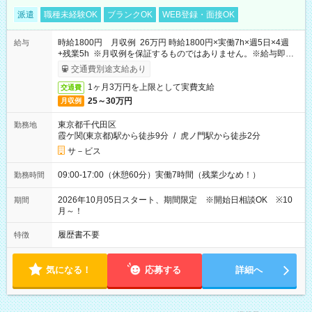
派遣
職種未経験OK
ブランクOK
WEB登録・面接OK
時給1800円 月収例 26万円 時給1800円×実働7h×週5日×4週
給与
+残業5h ※月収例を保証するものではありません。※給与即受
取りサービス利用可（利用条件有）
交通費別途支給あり
1ヶ月3万円を上限として実費支給
交通費
25～30万円
月収例
東京都千代田区
勤務地
霞ケ関(東京都)駅から徒歩9分
/
虎ノ門駅から徒歩2分
サ－ビス
09:00-17:00（休憩60分）実働7時間（残業少なめ！）
勤務時間
2026年10月05日スタート、期間限定 ※開始日相談OK ※10
期間
月～！
履歴書不要
特徴
気になる！
応募する
詳細へ