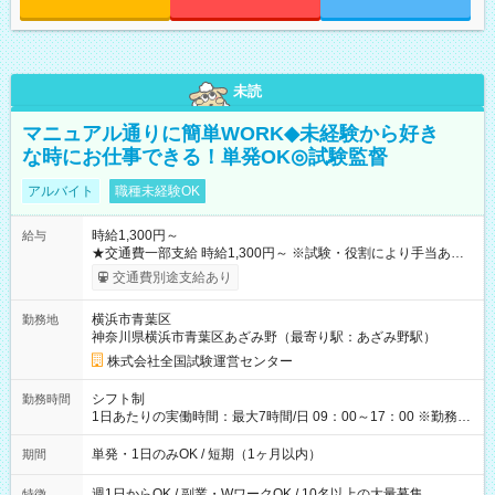
未読
マニュアル通りに簡単WORK◆未経験から好き
な時にお仕事できる！単発OK◎試験監督
アルバイト
職種未経験OK
時給1,300円～
給与
★交通費一部支給 時給1,300円～ ※試験・役割により手当あり
※勤務回数により昇給あり 【即給（前払い）オプションあ
交通費別途支給あり
り！】 希望される場合、勤務から1週間ほどで給与の一部を受け
取れます。 ※手数料418円がかかります。 【過去試験日の収入
横浜市青葉区
勤務地
例】 ・河合塾模擬試験 8:30～17:30（休憩1時間） 時給1,300円
神奈川県横浜市青葉区あざみ野（最寄り駅：あざみ野駅）
×8時間＝日収10,400円＋交通費 ※当日の役割により時給＋100
円の場合あり ・国家試験 7:00～13:30（休憩なし） 時給1,300
株式会社全国試験運営センター
円（役割手当＋100円）×6時間＝日収8,400円＋交通費 【試用期
間】試用期間なし
シフト制
勤務時間
1日あたりの実働時間：最大7時間/日 09：00～17：00 ※勤務時
間は 試験により異なります。
単発・1日のみOK / 短期（1ヶ月以内）
期間
週1日からOK / 副業・WワークOK / 10名以上の大量募集
特徴