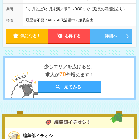
1ヶ月以上3ヶ月未満／即日～9/30まで（延長の可能性あり）
期間
履歴書不要
/
40～50代活躍中
/
服装自由
特徴
気になる！
応募する
詳細へ
少しエリアを広げると、
70
求人が
件増えます！
見てみる
編集部イチオシ