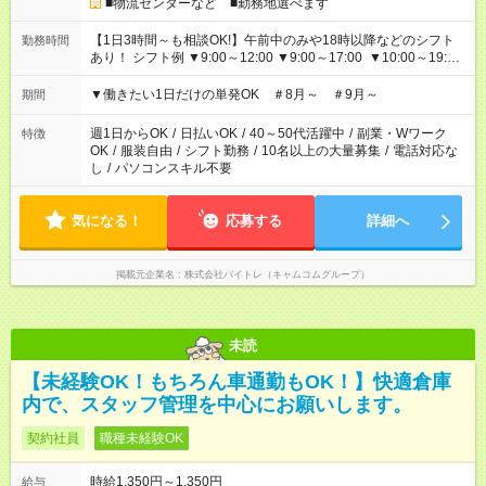
■物流センターなど ■勤務地選べます
【1日3時間～も相談OK!】午前中のみや18時以降などのシフト
勤務時間
あり！ シフト例 ▼9:00～12:00 ▼9:00～17:00 ▼10:00～19:00
▼18:00～21:00
▼働きたい1日だけの単発OK ＃8月～ ＃9月～
期間
週1日からOK
/
日払いOK
/
40～50代活躍中
/
副業・Wワーク
特徴
OK
/
服装自由
/
シフト勤務
/
10名以上の大量募集
/
電話対応な
し
/
パソコンスキル不要
気になる！
応募する
詳細へ
掲載元企業名
株式会社バイトレ（キャムコムグループ）
未読
【未経験OK！もちろん車通勤もOK！】快適倉庫
内で、スタッフ管理を中心にお願いします。
契約社員
職種未経験OK
時給1,350円～1,350円
給与