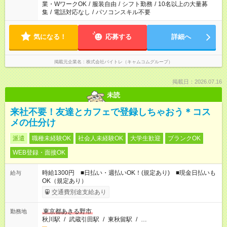
業・WワークOK
/
服装自由
/
シフト勤務
/
10名以上の大量募
集
/
電話対応なし
/
パソコンスキル不要
気になる！
応募する
詳細へ
掲載元企業名
株式会社バイトレ（キャムコムグループ）
掲載日：2026.07.16
未読
来社不要！友達とカフェで登録しちゃおう＊コス
メの仕分け
派遣
職種未経験OK
社会人未経験OK
大学生歓迎
ブランクOK
WEB登録・面接OK
時給1300円 ■日払い・週払いOK！(規定あり) ■現金日払いも
給与
OK（規定あり）
交通費別途支給あり
東京都あきる野市
勤務地
秋川駅
/
武蔵引田駅
/
東秋留駅
/
…