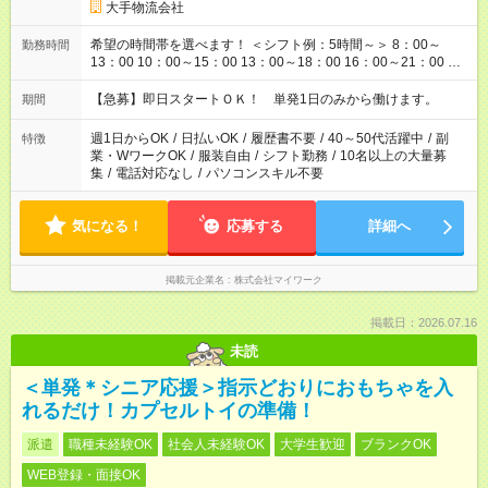
大手物流会社
希望の時間帯を選べます！ ＜シフト例：5時間～＞ 8：00～
勤務時間
13：00 10：00～15：00 13：00～18：00 16：00～21：00 ＜
シフト例：8時間～＞ ・10：00～19：00 ・13：00～22：00 ・
22：00～翌6：00 など！是非ご希望をお聞かせください！
【急募】即日スタートＯＫ！ 単発1日のみから働けます。
期間
週1日からOK
/
日払いOK
/
履歴書不要
/
40～50代活躍中
/
副
特徴
業・WワークOK
/
服装自由
/
シフト勤務
/
10名以上の大量募
集
/
電話対応なし
/
パソコンスキル不要
気になる！
応募する
詳細へ
掲載元企業名
株式会社マイワーク
掲載日：2026.07.16
未読
＜単発＊シニア応援＞指示どおりにおもちゃを入
れるだけ！カプセルトイの準備！
派遣
職種未経験OK
社会人未経験OK
大学生歓迎
ブランクOK
WEB登録・面接OK