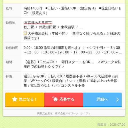
時給1400円 ■日払い・週払いOK！(規定あり) ■現金日払いも
給与
OK（規定あり）
東京都あきる野市
勤務地
秋川駅
/
武蔵引田駅
/
東秋留駅
/
…
大手物流会社（年齢不問／「無理なく続けられる」と好評の
職場です）
9:00～18:00 希望の時間帯を選べます！ ＜シフト例＞ ・8：30
勤務時間
～12：00 ・10：00～19：00 ・17：00～22：00 ・13：00～
22：00 ・22：00～翌6：00 など
【急募】1日のみOK！ 即日スタートもOK！ ＜Ｗワークや扶
期間
養内での勤務もＯＫです＞
週1日からOK
/
日払いOK
/
履歴書不要
/
40～50代活躍中
/
副
特徴
業・WワークOK
/
服装自由
/
シフト勤務
/
10名以上の大量募
集
/
電話対応なし
/
パソコンスキル不要
気になる！
応募する
詳細へ
掲載元企業名
株式会社マイワーク（シニア）
掲載日：2026.07.20