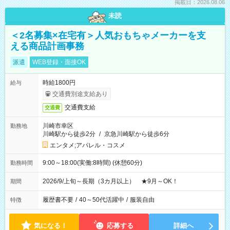
掲載日：2026.08.06
未読
＜2名募集×在宅有＞人気おもちゃメーカーを支
える商品計画事務
派遣
WEB登録・面接OK
時給1800円
給与
交通費別途支給あり
交通費支給
交通費
川崎市幸区
勤務地
川崎駅から徒歩2分
/
京急川崎駅から徒歩6分
エンタメ;アパレル・コスメ
9:00～18:00(実働:8時間) (休憩60分)
勤務時間
2026/9/上旬～長期（3カ月以上） ★9月～OK！
期間
履歴書不要
/
40～50代活躍中
/
服装自由
特徴
気になる！
応募する
詳細へ