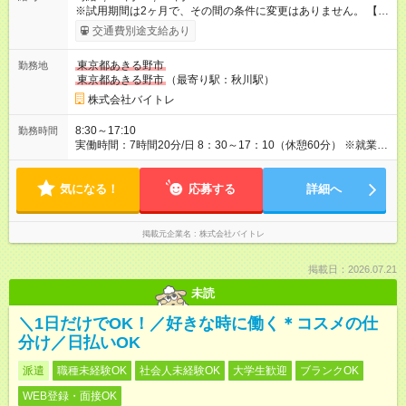
※試用期間は2ヶ月で、その間の条件に変更はありません。 【試
用期間】試用期間あり 試用期間の長さ：2ヶ月 雇用形態、給与
交通費別途支給あり
は本採用時と同じです。 条件変更なし
東京都あきる野市
勤務地
東京都あきる野市
（最寄り駅：秋川駅）
株式会社バイトレ
8:30～17:10
勤務時間
実働時間：7時間20分/日 8：30～17：10（休憩60分） ※就業先
により異なる場合は、面接にてご相談します。
気になる！
応募する
詳細へ
掲載元企業名
株式会社バイトレ
掲載日：2026.07.21
未読
＼1日だけでOK！／好きな時に働く＊コスメの仕
分け／日払いOK
派遣
職種未経験OK
社会人未経験OK
大学生歓迎
ブランクOK
WEB登録・面接OK