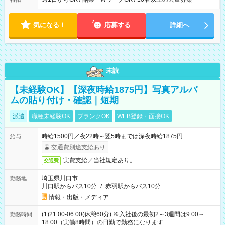
気になる！
応募する
詳細へ
未読
【未経験OK】【深夜時給1875円】写真アルバ
ムの貼り付け・確認｜短期
派遣
職種未経験OK
ブランクOK
WEB登録・面接OK
時給1500円／夜22時～翌5時までは深夜時給1875円
給与
交通費別途支給あり
実費支給／当社規定あり。
交通費
埼玉県川口市
勤務地
川口駅からバス10分
/
赤羽駅からバス10分
情報・出版・メディア
(1)21:00-06:00(休憩60分) ※入社後の最初2～3週間は9:00～
勤務時間
18:00（実働8時間）の日勤で勤務になります