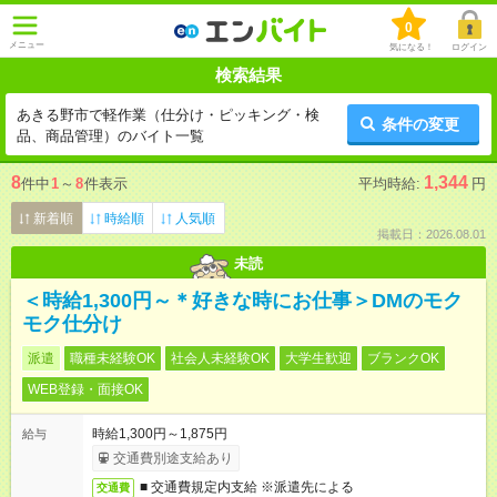
0
メニュー
気になる！
ログイン
検索結果
あきる野市で軽作業（仕分け・ピッキング・検
条件の変更
品、商品管理）のバイト一覧
8
1,344
件中
1
～
8
件表示
平均時給:
円
新着順
時給順
人気順
掲載日：2026.08.01
未読
＜時給1,300円～＊好きな時にお仕事＞DMのモク
モク仕分け
派遣
職種未経験OK
社会人未経験OK
大学生歓迎
ブランクOK
WEB登録・面接OK
時給1,300円～1,875円
給与
交通費別途支給あり
■ 交通費規定内支給 ※派遣先による
交通費