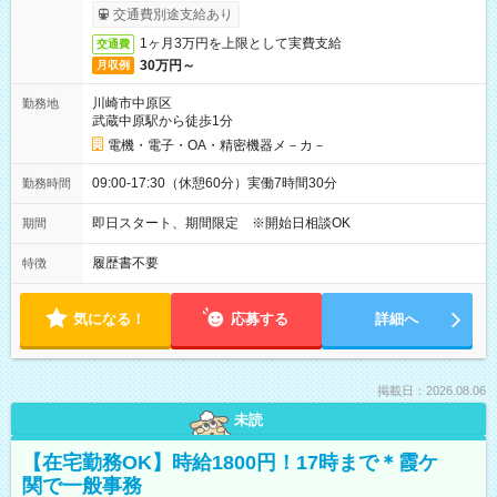
ービス利用可（利用条件有）
交通費別途支給あり
1ヶ月3万円を上限として実費支給
交通費
30万円～
月収例
川崎市中原区
勤務地
武蔵中原駅から徒歩1分
電機・電子・OA・精密機器メ－カ－
09:00-17:30（休憩60分）実働7時間30分
勤務時間
即日スタート、期間限定 ※開始日相談OK
期間
履歴書不要
特徴
気になる！
応募する
詳細へ
掲載日：2026.08.06
未読
【在宅勤務OK】時給1800円！17時まで＊霞ケ
関で一般事務