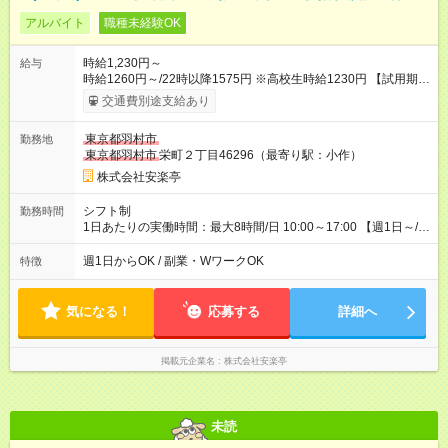
アルバイト
職種未経験OK
時給1,230円～
給与
時給1260円～/22時以降1575円 ※高校生時給1230円 【試用期
間】試用期間あり 試用期間の長さ：12ヶ月 雇用形態、給与は本
交通費別途支給あり
採用時と同じです。 ※最大12ヶ月の間で、合計30時間の試用期
間（研修期間）があります。
東京都羽村市
勤務地
東京都羽村市
栄町２丁目46296（最寄り駅：小作）
株式会社安楽亭
シフト制
勤務時間
1日あたりの実働時間：最大8時間/日 10:00～17:00 【週1日～/1
日3時間～OK！】 ＊レギュラー勤務ももちろん大歓迎！ 「子ど
ものお迎えまでの時間」 「ランチタイムだけ」 など、家庭の予
週1日からOK / 副業・WワークOK
特徴
定に合わせやすいシフト制！ ※ディナータイムの勤務希望も相
談可能◎
気になる！
応募する
詳細へ
掲載元企業名
株式会社安楽亭
未読