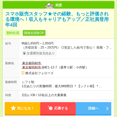
未読
スマホ販売スタッフ★その経験、もっと評価され
る環境へ！収入もキャリアもアップ／正社員登用
年4回
契約社員
職種未経験OK
時給1,650円～1,950円
給与
（月収目安：25～29万円） ◎安定した給与で安心！ 長期・フル
タイムで勤務いただける方にお越しいただきたいと思っていま
交通費別途支給あり
す。シフトが削られることはないので、安定した給与が入りま
す。 ◎日払い・週払いもOK！※規定あり すぐに働きたい、稼ぎ
東京都羽村市
勤務地
たいという人もいると思います。このあたりは柔軟に対応する
東京都羽村市
栄町1-12-7（最寄り駅：小作駅）
ので、お気軽にご相談ください！ ※2ヶ月の試用期間がありま
す。その間の給与・待遇に変更はありません。 【試用期間】試
株式会社フェローズ
用期間あり 試用期間の長さ：2ヶ月 雇用形態、給与は本採用時
と同じです。
シフト制
勤務時間
1日あたりの実働時間：最大8時間/日 ＊【シフト例】＊
(1) 10:00～19:00 (2) 11:00～20:00 (3) 12:00～21:00 など ◎
いずれも実働8時間・休憩1時間です。中抜けシフトなどはあり
日払いOK / 10名以上の大量募集
特徴
ません。 ◎残業は少なく、月10時間未満です。「残業代で稼ぎ
たい」などあれば相談に応じますのでおっしゃってください！
気になる！
応募する
詳細へ