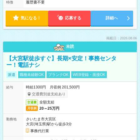
履歴書不要
特徴
気になる！
応募する
詳細へ
掲載日：2026.08.06
未読
【大宮駅徒歩すぐ】長期×安定！事務センタ
ー！電話ナシ
派遣
職種未経験OK
ブランクOK
WEB登録・面接OK
時給1300円 月収例 201,500円
給与
交通費別途支給あり
全額支給
交通費
20～25万円
月収例
さいたま市大宮区
勤務地
大宮(埼玉県)駅から徒歩3分
事務代行業