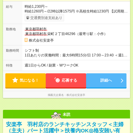
時給1,230円～
給与
時給1260円～/22時以降1575円 ※高校生時給1230円 【試用期
間】試用期間あり 試用期間の長さ：12ヶ月 雇用形態、給与は本
交通費別途支給あり
採用時と同じです。 ※最大12ヶ月の間で、合計30時間の試用期
間（研修期間）があります。
東京都羽村市
勤務地
東京都羽村市
栄町２丁目46296（最寄り駅：小作）
株式会社安楽亭
シフト制
勤務時間
1日あたりの実働時間：最大6時間15分/日 17:00～23:40 ＜週1日
～/短時間OK！＞ ※18歳未満・高校生は21:30までの勤務 ・シフ
トは自己申告制だから私生活優先でOK◎ ・週1日もあれば週5日
週1日からOK / 副業・WワークOK
特徴
でがっつり勤務もOK！ 「Ｗワークで収入増やしたい」 「副業と
して短時間」など希望に合わせて働けます！
気になる！
応募する
詳細へ
掲載元企業名
株式会社安楽亭
未読
安楽亭 羽村店のランチキッチンスタッフ＜主婦
（主夫）パート活躍中＞扶養内OK◎格安賄い有