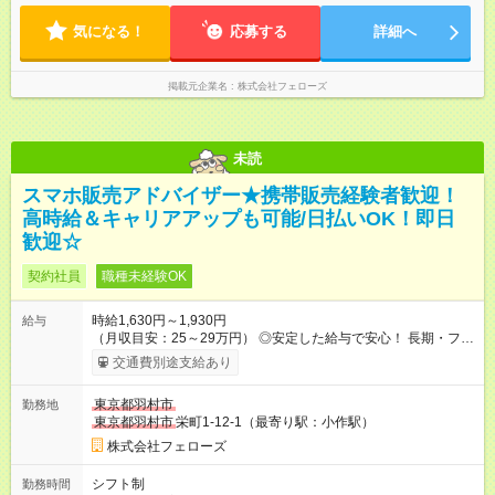
たい」などあれば相談に応じますのでおっしゃってください！
気になる！
応募する
詳細へ
掲載元企業名
株式会社フェローズ
未読
スマホ販売アドバイザー★携帯販売経験者歓迎！
高時給＆キャリアアップも可能/日払いOK！即日
歓迎☆
契約社員
職種未経験OK
時給1,630円～1,930円
給与
（月収目安：25～29万円） ◎安定した給与で安心！ 長期・フル
タイムで勤務いただける方にお越しいただきたいと思っていま
交通費別途支給あり
す。シフトが削られることはないので、安定した給与が入りま
す。 ◎日払い・週払いもOK！※規定あり すぐに働きたい、稼ぎ
東京都羽村市
勤務地
たいという人もいると思います。このあたりは柔軟に対応する
東京都羽村市
栄町1-12-1（最寄り駅：小作駅）
ので、お気軽にご相談ください！ ※2ヶ月の試用期間がありま
す。その間の給与・待遇に変更はありません。 【試用期間】試
株式会社フェローズ
用期間あり 試用期間の長さ：2ヶ月 雇用形態、給与は本採用時
と同じです。
シフト制
勤務時間