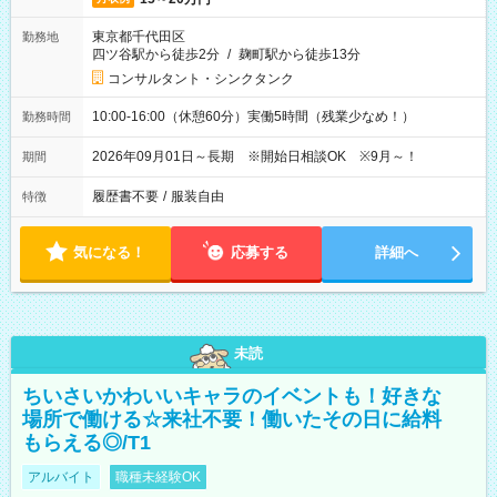
東京都千代田区
勤務地
四ツ谷駅から徒歩2分
/
麹町駅から徒歩13分
コンサルタント・シンクタンク
10:00-16:00（休憩60分）実働5時間（残業少なめ！）
勤務時間
2026年09月01日～長期 ※開始日相談OK ※9月～！
期間
履歴書不要
/
服装自由
特徴
気になる！
応募する
詳細へ
未読
ちいさいかわいいキャラのイベントも！好きな
場所で働ける☆来社不要！働いたその日に給料
もらえる◎/T1
アルバイト
職種未経験OK