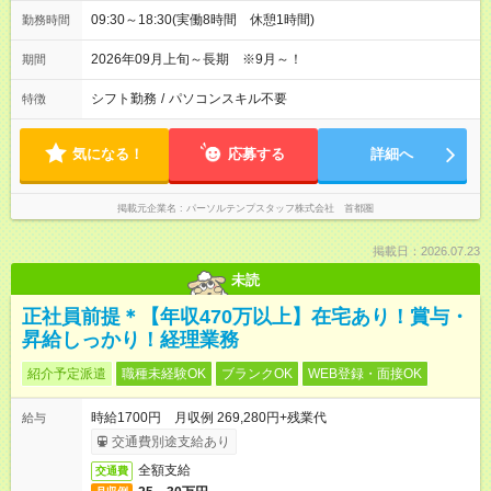
09:30～18:30(実働8時間 休憩1時間)
勤務時間
2026年09月上旬～長期 ※9月～！
期間
シフト勤務
/
パソコンスキル不要
特徴
気になる！
応募する
詳細へ
掲載元企業名
パーソルテンプスタッフ株式会社 首都圏
掲載日：2026.07.23
未読
正社員前提＊【年収470万以上】在宅あり！賞与・
昇給しっかり！経理業務
紹介予定派遣
職種未経験OK
ブランクOK
WEB登録・面接OK
時給1700円 月収例 269,280円+残業代
給与
交通費別途支給あり
全額支給
交通費