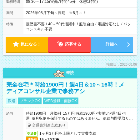
08:30～17:15(実働7時間45分 休憩1時間)
勤務時間
2026年08月下旬～長期 ※8月～！
期間
履歴書不要
/
40～50代活躍中
/
服装自由
/
電話対応なし
/
パソ
特徴
コンスキル不要
気になる！
応募する
詳細へ
掲載日：2026.08.06
未読
完全在宅＊時給1900円！週4日＆10～16時！メ
ディアコンサル企業で事務アシ
派遣
ブランクOK
WEB登録・面接OK
時給1900円 月収例 15万円 時給1900円×実働5h×週4日×4
給与
週 ※月収例を保証するものではありません。※給与即受取りサ
ービス利用可（利用条件有）
交通費別途支給あり
1ヶ月3万円を上限として実費支給
交通費
15～20万円
月収例