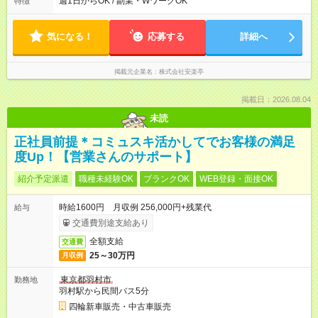
週1日からOK / 副業・WワークOK
特徴
定に合わせやすいシフト制！ ※ディナータイムの勤務希望も相
談可能◎
気になる！
応募する
詳細へ
掲載元企業名
株式会社安楽亭
掲載日：2026.08.04
未読
正社員前提＊コミュスキ活かしてでお客様の満足
度Up！【営業さんのサポート】
紹介予定派遣
職種未経験OK
ブランクOK
WEB登録・面接OK
時給1600円 月収例 256,000円+残業代
給与
交通費別途支給あり
全額支給
交通費
25～30万円
月収例
東京都羽村市
勤務地
羽村駅から民間バス5分
四輪新車販売・中古車販売