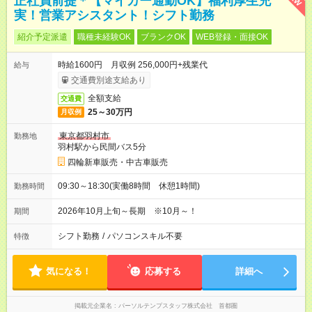
正社員前提＊【マイカー通勤OK】福利厚生充
実！営業アシスタント！シフト勤務
紹介予定派遣
職種未経験OK
ブランクOK
WEB登録・面接OK
時給1600円 月収例 256,000円+残業代
給与
交通費別途支給あり
全額支給
交通費
25～30万円
月収例
東京都羽村市
勤務地
羽村駅から民間バス5分
四輪新車販売・中古車販売
09:30～18:30(実働8時間 休憩1時間)
勤務時間
2026年10月上旬～長期 ※10月～！
期間
シフト勤務
/
パソコンスキル不要
特徴
気になる！
応募する
詳細へ
掲載元企業名
パーソルテンプスタッフ株式会社 首都圏