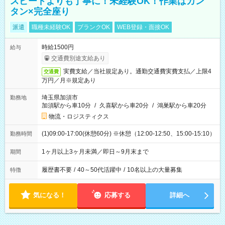
スピードよりも丁寧に！未経験OK！作業はカン
タン×完全座り
派遣
職種未経験OK
ブランクOK
WEB登録・面接OK
時給1500円
給与
交通費別途支給あり
実費支給／当社規定あり。通勤交通費実費支払／上限4
交通費
万円／月※規定あり
埼玉県加須市
勤務地
加須駅から車10分
/
久喜駅から車20分
/
鴻巣駅から車20分
物流・ロジスティクス
(1)09:00-17:00(休憩60分) ※休憩（12:00-12:50、15:00-15:10）
勤務時間
1ヶ月以上3ヶ月未満／即日～9月末まで
期間
履歴書不要
/
40～50代活躍中
/
10名以上の大量募集
特徴
気になる！
応募する
詳細へ