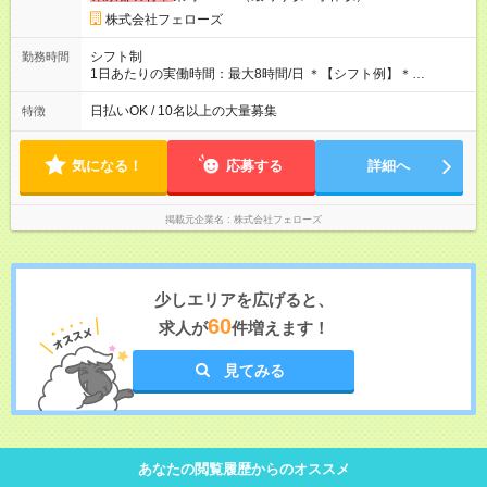
ので、お気軽にご相談ください！ ※2ヶ月の試用期間がありま
す。その間の給与・待遇に変更はありません。 【試用期間】試
株式会社フェローズ
用期間あり 試用期間の長さ：2ヶ月 雇用形態、給与は本採用時
と同じです。
シフト制
勤務時間
1日あたりの実働時間：最大8時間/日 ＊【シフト例】＊
(1) 10:00～19:00 (2) 11:00～20:00 (3) 12:00～21:00 など ◎
いずれも実働8時間・休憩1時間です。中抜けシフトなどはあり
日払いOK / 10名以上の大量募集
特徴
ません。 ◎残業は少なく、月10時間未満です。「残業代で稼ぎ
たい」などあれば相談に応じますのでおっしゃってください！
気になる！
応募する
詳細へ
掲載元企業名
株式会社フェローズ
少しエリアを広げると、
60
求人が
件増えます！
見てみる
あなたの閲覧履歴からのオススメ