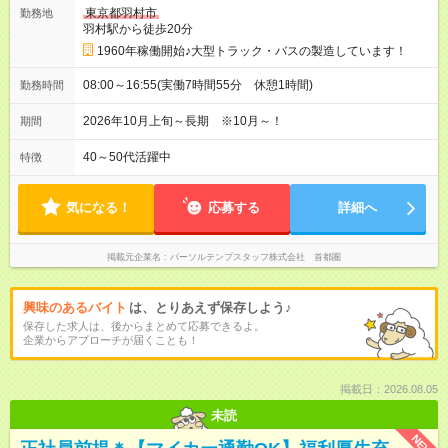
東京都羽村市
勤務地
羽村駅から徒歩20分
1960年稼働開始♪大型トラック・バスの製造しています！
08:00～16:55(実働7時間55分 休憩1時間)
勤務時間
2026年10月上旬～長期 ※10月～！
期間
40～50代活躍中
特徴
気になる！
応募する
詳細へ
掲載元企業名
パーソルテンプスタッフ株式会社 首都圏
興味のあるバイト
は、とりあえず保存しよう♪
保存した求人は、後からまとめて応募できるよ。
企業からアプローチが届くことも！
掲載日：2026.08.05
未読
NEW