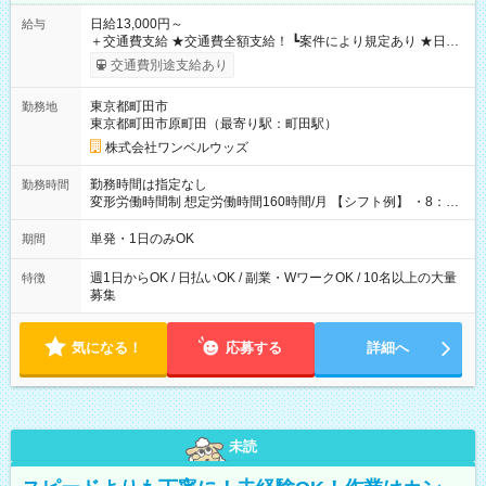
日給13,000円～
給与
＋交通費支給 ★交通費全額支給！ ┗案件により規定あり ★日払
いOK！（規定あり） ┗働いたその日に現金GET♪ お仕事後はコ
交通費別途支給あり
ンビニATMから 日払い分を引き落とせます！ 【試用期間】試
用期間なし
東京都町田市
勤務地
東京都町田市原町田（最寄り駅：町田駅）
株式会社ワンベルウッズ
勤務時間は指定なし
勤務時間
変形労働時間制 想定労働時間160時間/月 【シフト例】 ・8：00
～21：00
単発・1日のみOK
期間
週1日からOK / 日払いOK / 副業・WワークOK / 10名以上の大量
特徴
募集
気になる！
応募する
詳細へ
未読