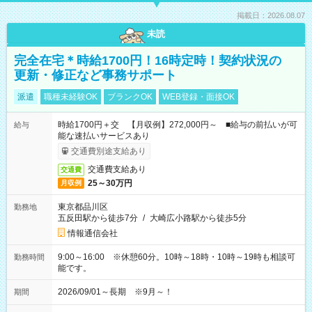
掲載日：2026.08.07
未読
完全在宅＊時給1700円！16時定時！契約状況の
更新・修正など事務サポート
派遣
職種未経験OK
ブランクOK
WEB登録・面接OK
時給1700円＋交 【月収例】272,000円～ ■給与の前払いが可
給与
能な速払いサービスあり
交通費別途支給あり
交通費支給あり
交通費
25～30万円
月収例
東京都品川区
勤務地
五反田駅から徒歩7分
/
大崎広小路駅から徒歩5分
情報通信会社
9:00～16:00 ※休憩60分。10時～18時・10時～19時も相談可
勤務時間
能です。
2026/09/01～長期 ※9月～！
期間