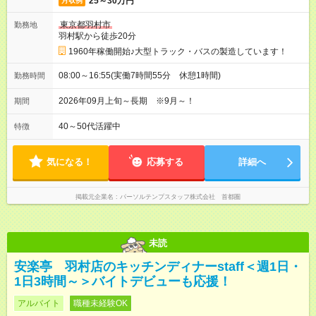
25～30万円
月収例
東京都羽村市
勤務地
羽村駅から徒歩20分
1960年稼働開始♪大型トラック・バスの製造しています！
08:00～16:55(実働7時間55分 休憩1時間)
勤務時間
2026年09月上旬～長期 ※9月～！
期間
40～50代活躍中
特徴
気になる！
応募する
詳細へ
掲載元企業名
パーソルテンプスタッフ株式会社 首都圏
未読
安楽亭 羽村店のキッチンディナーstaff＜週1日・
1日3時間～＞バイトデビューも応援！
アルバイト
職種未経験OK