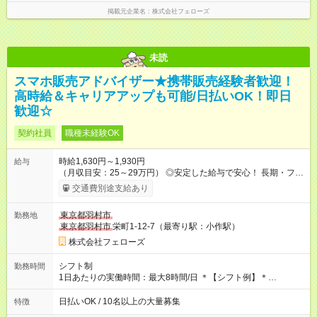
掲載元企業名
株式会社フェローズ
未読
スマホ販売アドバイザー★携帯販売経験者歓迎！
高時給＆キャリアアップも可能/日払いOK！即日
歓迎☆
契約社員
職種未経験OK
時給1,630円～1,930円
給与
（月収目安：25～29万円） ◎安定した給与で安心！ 長期・フル
タイムで勤務いただける方にお越しいただきたいと思っていま
交通費別途支給あり
す。シフトが削られることはないので、安定した給与が入りま
す。 ◎日払い・週払いもOK！※規定あり すぐに働きたい、稼ぎ
東京都羽村市
勤務地
たいという人もいると思います。このあたりは柔軟に対応する
東京都羽村市
栄町1-12-7（最寄り駅：小作駅）
ので、お気軽にご相談ください！ ※2ヶ月の試用期間がありま
す。その間の給与・待遇に変更はありません。 【試用期間】試
株式会社フェローズ
用期間あり 試用期間の長さ：2ヶ月 雇用形態、給与は本採用時
と同じです。
シフト制
勤務時間
1日あたりの実働時間：最大8時間/日 ＊【シフト例】＊
(1) 10:00～19:00 (2) 11:00～20:00 (3) 12:00～21:00 など ◎
いずれも実働8時間・休憩1時間です。中抜けシフトなどはあり
日払いOK / 10名以上の大量募集
特徴
ません。 ◎残業は少なく、月10時間未満です。「残業代で稼ぎ