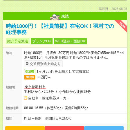
掲載日：2026.08.05
未読
NEW
時給1800円！【社員前提】在宅OK！羽村での
経理事務
紹介予定派遣
ブランクOK
WEB登録・面接OK
時給1800円 月収例 30万円 時給1800円×実働7h55m×週5日×4
給与
週+残業10h ※月収例を保証するものではありません。
交通費別途支給あり
1ヶ月3万円を上限として実費支給
交通費
30万円～
月収例
東京都羽村市
勤務地
羽村駅からバス8分
/
小作駅から徒歩18分
自動車・輸送機器メ－カ－
08:00-16:55（休憩60分）実働7時間55分
勤務時間
即日～長期 ※開始日相談OK
期間