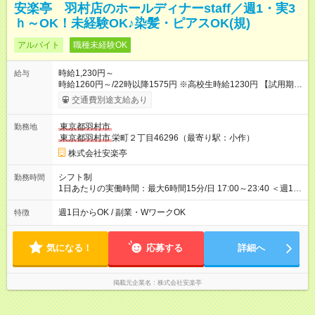
安楽亭 羽村店のホールディナーstaff／週1・実3
ｈ～OK！未経験OK♪染髪・ピアスOK(規)
アルバイト
職種未経験OK
時給1,230円～
給与
時給1260円～/22時以降1575円 ※高校生時給1230円 【試用期
間】試用期間あり 試用期間の長さ：12ヶ月 雇用形態、給与は本
交通費別途支給あり
採用時と同じです。 ※最大12ヶ月の間で、合計30時間の試用期
間（研修期間）があります。
東京都羽村市
勤務地
東京都羽村市
栄町２丁目46296（最寄り駅：小作）
株式会社安楽亭
シフト制
勤務時間
1日あたりの実働時間：最大6時間15分/日 17:00～23:40 ＜週1日
～/短時間OK！＞ ※18歳未満・高校生は21:30までの勤務 ・シフ
トは自己申告制だから私生活優先でOK◎ ・週1日もあれば週5日
週1日からOK / 副業・WワークOK
特徴
でがっつり勤務もOK！ 「Ｗワークで収入増やしたい」 「副業と
して短時間」など希望に合わせて働けます！
気になる！
応募する
詳細へ
掲載元企業名
株式会社安楽亭