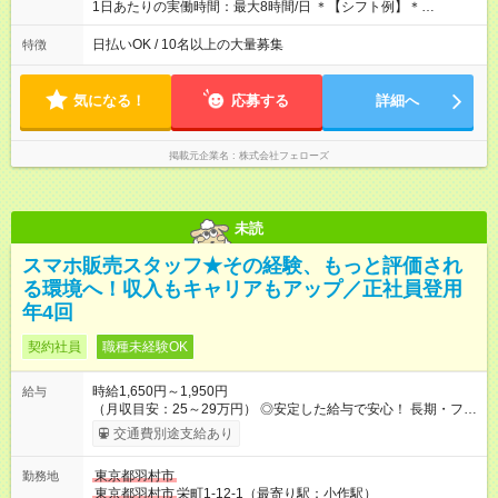
1日あたりの実働時間：最大8時間/日 ＊【シフト例】＊
(1) 10:00～19:00 (2) 11:00～20:00 (3) 12:00～21:00 など ◎
いずれも実働8時間・休憩1時間です。中抜けシフトなどはあり
日払いOK / 10名以上の大量募集
特徴
ません。 ◎残業は少なく、月10時間未満です。「残業代で稼ぎ
たい」などあれば相談に応じますのでおっしゃってください！
気になる！
応募する
詳細へ
掲載元企業名
株式会社フェローズ
未読
スマホ販売スタッフ★その経験、もっと評価され
る環境へ！収入もキャリアもアップ／正社員登用
年4回
契約社員
職種未経験OK
時給1,650円～1,950円
給与
（月収目安：25～29万円） ◎安定した給与で安心！ 長期・フル
タイムで勤務いただける方にお越しいただきたいと思っていま
交通費別途支給あり
す。シフトが削られることはないので、安定した給与が入りま
す。 ◎日払い・週払いもOK！※規定あり すぐに働きたい、稼ぎ
東京都羽村市
勤務地
たいという人もいると思います。このあたりは柔軟に対応する
東京都羽村市
栄町1-12-1（最寄り駅：小作駅）