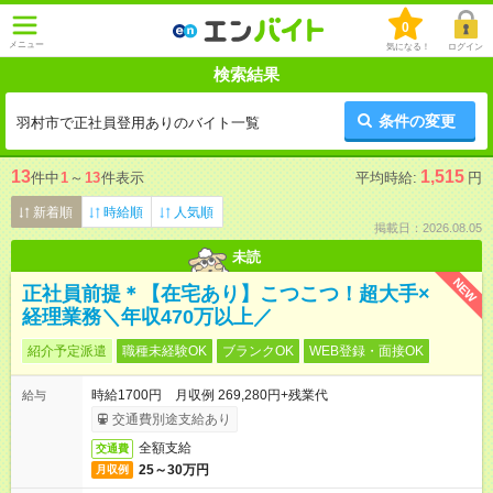
0
メニュー
気になる！
ログイン
検索結果
条件の変更
羽村市で正社員登用ありのバイト一覧
13
1,515
件中
1
～
13
件表示
平均時給:
円
新着順
時給順
人気順
掲載日：2026.08.05
未読
NEW
正社員前提＊【在宅あり】こつこつ！超大手×
経理業務＼年収470万以上／
紹介予定派遣
職種未経験OK
ブランクOK
WEB登録・面接OK
時給1700円 月収例 269,280円+残業代
給与
交通費別途支給あり
全額支給
交通費
25～30万円
月収例