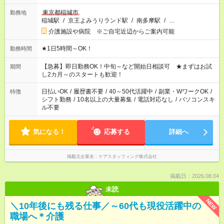
東京都稲城市
勤務地
稲城駅
/
京王よみうりランド駅
/
南多摩駅
/
…
介護施設や病院 ※ご自宅近辺からご案内可能
★1日5時間～OK！
勤務時間
【急募】即日勤務OK！中旬～など開始日相談可 ★まずはお試
期間
し2カ月～のスタートも歓迎！
日払いOK
/
履歴書不要
/
40～50代活躍中
/
副業・WワークOK
/
特徴
シフト勤務
/
10名以上の大量募集
/
電話対応なし
/
パソコンスキ
ル不要
気になる！
応募する
詳細へ
掲載元企業名
ケアスタッフィング株式会社
掲載日：2026.08.04
未読
NEW
＼10年後にも残る仕事／～60代も現役活躍中の
職場へ＊介護