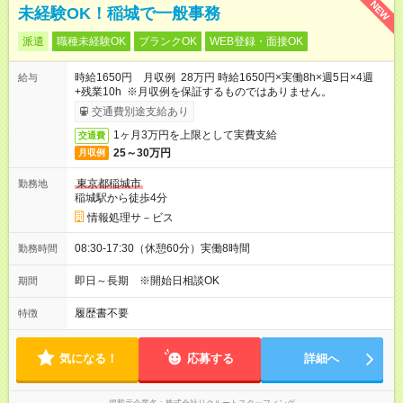
NEW
未経験OK！稲城で一般事務
派遣
職種未経験OK
ブランクOK
WEB登録・面接OK
時給1650円 月収例 28万円 時給1650円×実働8h×週5日×4週
給与
+残業10h ※月収例を保証するものではありません。
交通費別途支給あり
1ヶ月3万円を上限として実費支給
交通費
25～30万円
月収例
東京都稲城市
勤務地
稲城駅から徒歩4分
情報処理サ－ビス
08:30-17:30（休憩60分）実働8時間
勤務時間
即日～長期 ※開始日相談OK
期間
履歴書不要
特徴
気になる！
応募する
詳細へ