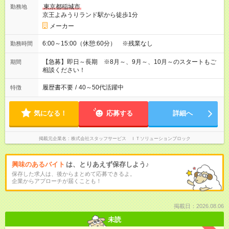
東京都稲城市
勤務地
京王よみうりランド駅から徒歩1分
メーカー
6:00～15:00（休憩:60分） ※残業なし
勤務時間
【急募】即日～長期 ※8月～、9月～、10月～のスタートもご
期間
相談ください！
履歴書不要
/
40～50代活躍中
特徴
気になる！
応募する
詳細へ
掲載元企業名
株式会社スタッフサービス ＩＴソリューションブロック
興味のあるバイト
は、とりあえず保存しよう♪
保存した求人は、後からまとめて応募できるよ。
企業からアプローチが届くことも！
掲載日：2026.08.06
未読