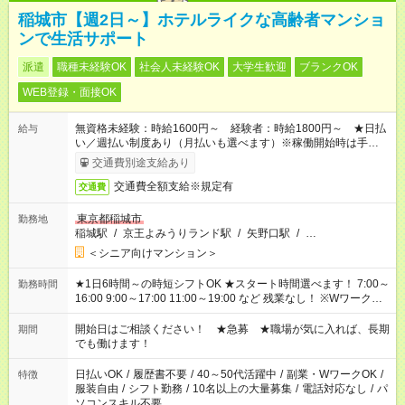
稲城市【週2日～】ホテルライクな高齢者マンショ
ンで生活サポート
派遣
職種未経験OK
社会人未経験OK
大学生歓迎
ブランクOK
WEB登録・面接OK
無資格未経験：時給1600円～ 経験者：時給1800円～ ★日払
給与
い／週払い制度あり（月払いも選べます）※稼働開始時は手続き
完了次第のお支払いとなります。
交通費別途支給あり
交通費全額支給※規定有
交通費
東京都稲城市
勤務地
稲城駅
/
京王よみうりランド駅
/
矢野口駅
/
…
＜シニア向けマンション＞
★1日6時間～の時短シフトOK ★スタート時間選べます！ 7:00～
勤務時間
16:00 9:00～17:00 11:00～19:00 など 残業なし！ ※Wワークの
場合、他のお仕事と合わせ週40時間超の就業はご案内できませ
ん ※法令に基づき、週20時間以上勤務は社会保険への加入対象
開始日はご相談ください！ ★急募 ★職場が気に入れば、長期
期間
となります ※労働者派遣法（日雇い派遣の原則禁止）により、
でも働けます！
短時間・短期間の就業はご案内が難しい場合があります
日払いOK
/
履歴書不要
/
40～50代活躍中
/
副業・WワークOK
/
特徴
服装自由
/
シフト勤務
/
10名以上の大量募集
/
電話対応なし
/
パ
ソコンスキル不要