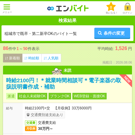
0
メニュー
気になる！
ログイン
検索結果
条件の変更
稲城市で既卒・第二新卒OKのバイト一覧
86
1,526
件中
1
～
50
件表示
平均時給:
円
新着順
時給順
人気順
掲載日：2026.08.06
未読
NEW
時給2100円！＊就業時間相談可＊電子楽器の取
扱説明書作成・補助
派遣
社会人未経験OK
ブランクOK
WEB登録・面接OK
時給2100円+交 【月収例】33万6000円
給与
交通費別途支給あり
交通費支給
交通費
30万円～
月収例