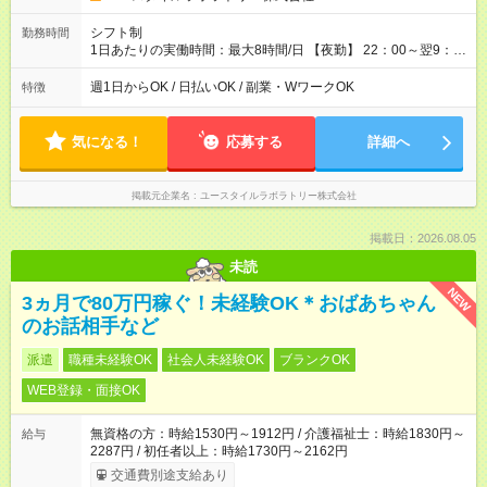
シフト制
勤務時間
1日あたりの実働時間：最大8時間/日 【夜勤】 22：00～翌9：
00 ※週1日～OK ／ 夜勤専従 ＊＊ 勤務時間例 ＊＊ ■22時か
ら翌7時 ■23時から翌8時 ■24時から翌9時 など ※上記の時間
週1日からOK / 日払いOK / 副業・WワークOK
特徴
内で8時間勤務（休憩1時間）ご利用者様により、時間は異なり
ます。 ※曜日固定（毎週同じ曜日での勤務となります）
気になる！
応募する
詳細へ
掲載元企業名
ユースタイルラボラトリー株式会社
掲載日：2026.08.05
未読
NEW
3ヵ月で80万円稼ぐ！未経験OK＊おばあちゃん
のお話相手など
派遣
職種未経験OK
社会人未経験OK
ブランクOK
WEB登録・面接OK
無資格の方：時給1530円～1912円 / 介護福祉士：時給1830円～
給与
2287円 / 初任者以上：時給1730円～2162円
交通費別途支給あり