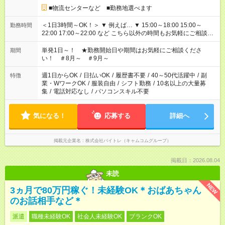
■物流センターなど ■勤務地選べます
＜1日3時間～OK！＞ ▼ 例えば… ▼ 15:00～18:00 15:00～
勤務時間
22:00 17:00～22:00 など こちら以外の時間もお気軽にご相談く
ださい！
単発1日～！ ★勤務開始日や期間はお気軽にご相談くださ
期間
い！ ＃8月～ ＃9月～
週1日からOK
/
日払いOK
/
履歴書不要
/
40～50代活躍中
/
副
特徴
業・WワークOK
/
服装自由
/
シフト勤務
/
10名以上の大量募
集
/
電話対応なし
/
パソコンスキル不要
気になる！
応募する
詳細へ
掲載元企業名
株式会社バイトレ（キャムコムグループ）
掲載日：2026.08.04
未読
NEW
3ヵ月で80万円稼ぐ！未経験OK＊おばあちゃん
のお話相手など＊
派遣
職種未経験OK
社会人未経験OK
ブランクOK