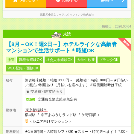
掲載元企業名
ケアスタッフィング株式会社
掲載日：2026.08.04
未読
NEW
【8月～OK！週2日～】ホテルライクな高齢者
マンションで生活サポート＊時短OK
派遣
職種未経験OK
社会人未経験OK
大学生歓迎
ブランクOK
WEB登録・面接OK
無資格未経験：時給1600円～ 経験者：時給1800円～★日払い
給与
／週払い制度あり（月払いも選べます）※稼働開始時は手続き完
了次第のお支払いとなります。
交通費別途支給あり
交通費全額支給※規定有
交通費
東京都稲城市
勤務地
稲城駅
/
京王よみうりランド駅
/
矢野口駅
/
…
＜シニア向けマンション＞
★1日6時間～の時短シフトOK ★スタート時間選べます！ 7:00～
勤務時間