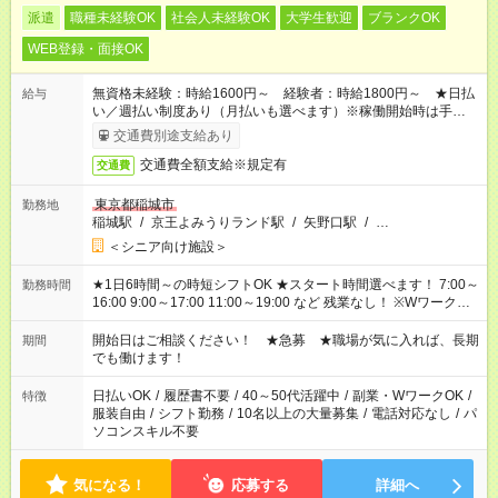
派遣
職種未経験OK
社会人未経験OK
大学生歓迎
ブランクOK
WEB登録・面接OK
無資格未経験：時給1600円～ 経験者：時給1800円～ ★日払
給与
い／週払い制度あり（月払いも選べます）※稼働開始時は手続き
完了次第のお支払いとなります。
交通費別途支給あり
交通費全額支給※規定有
交通費
東京都稲城市
勤務地
稲城駅
/
京王よみうりランド駅
/
矢野口駅
/
…
＜シニア向け施設＞
★1日6時間～の時短シフトOK ★スタート時間選べます！ 7:00～
勤務時間
16:00 9:00～17:00 11:00～19:00 など 残業なし！ ※Wワークの
場合、他のお仕事と合わせ週40時間超の就業はご案内できませ
ん ※法令に基づき、週20時間以上勤務は社会保険への加入対象
開始日はご相談ください！ ★急募 ★職場が気に入れば、長期
期間
となります ※労働者派遣法（日雇い派遣の原則禁止）により、
でも働けます！
短時間・短期間の就業はご案内が難しい場合があります
日払いOK
/
履歴書不要
/
40～50代活躍中
/
副業・WワークOK
/
特徴
服装自由
/
シフト勤務
/
10名以上の大量募集
/
電話対応なし
/
パ
ソコンスキル不要
気になる！
応募する
詳細へ