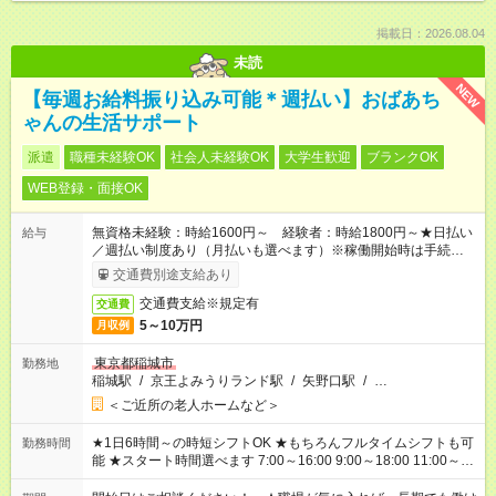
掲載日：2026.08.04
未読
NEW
【毎週お給料振り込み可能＊週払い】おばあち
ゃんの生活サポート
派遣
職種未経験OK
社会人未経験OK
大学生歓迎
ブランクOK
WEB登録・面接OK
無資格未経験：時給1600円～ 経験者：時給1800円～★日払い
給与
／週払い制度あり（月払いも選べます）※稼働開始時は手続き完
了次第のお支払いとなります。
交通費別途支給あり
交通費支給※規定有
交通費
5～10万円
月収例
東京都稲城市
勤務地
稲城駅
/
京王よみうりランド駅
/
矢野口駅
/
…
＜ご近所の老人ホームなど＞
★1日6時間～の時短シフトOK ★もちろんフルタイムシフトも可
勤務時間
能 ★スタート時間選べます 7:00～16:00 9:00～18:00 11:00～
20:00 など 残業なし！ ※Wワークの場合、他のお仕事と合わせ