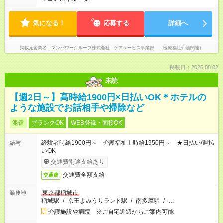
気になる！
応募する
詳細へ
掲載元企業名
マンパワーグループ株式会社 ケアサービス事業部 （医療福祉介護関連）
掲載日：2026.08.02
未読
【週2日～】高時給1900円×日払いOK＊ホテルの
ような施設でお話相手や掃除など
派遣
ブランクOK
WEB登録・面接OK
経験者時給1900円～ 介護福祉士時給1950円～ ★日払い/週払
給与
いOK
交通費別途支給あり
交通費全額支給
交通費
東京都稲城市
勤務地
稲城駅
/
京王よみうりランド駅
/
南多摩駅
/
…
介護施設や病院 ※ご自宅近辺からご案内可能