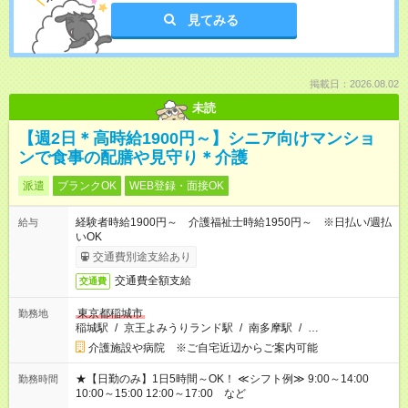
見てみる
掲載日：2026.08.02
未読
【週2日＊高時給1900円～】シニア向けマンショ
ンで食事の配膳や見守り＊介護
派遣
ブランクOK
WEB登録・面接OK
経験者時給1900円～ 介護福祉士時給1950円～ ※日払い/週払
給与
いOK
交通費別途支給あり
交通費全額支給
交通費
東京都稲城市
勤務地
稲城駅
/
京王よみうりランド駅
/
南多摩駅
/
…
介護施設や病院 ※ご自宅近辺からご案内可能
★【日勤のみ】1日5時間～OK！ ≪シフト例≫ 9:00～14:00
勤務時間
10:00～15:00 12:00～17:00 など