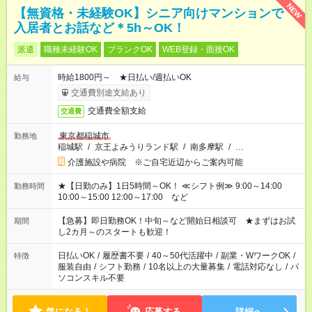
NEW
【無資格・未経験OK】シニア向けマンションで
入居者とお話など＊5h～OK！
派遣
職種未経験OK
ブランクOK
WEB登録・面接OK
時給1800円～ ★日払い/週払いOK
給与
交通費別途支給あり
交通費全額支給
交通費
東京都稲城市
勤務地
稲城駅
/
京王よみうりランド駅
/
南多摩駅
/
…
介護施設や病院 ※ご自宅近辺からご案内可能
★【日勤のみ】1日5時間～OK！ ≪シフト例≫ 9:00～14:00
勤務時間
10:00～15:00 12:00～17:00 など
【急募】即日勤務OK！中旬～など開始日相談可 ★まずはお試
期間
し2カ月～のスタートも歓迎！
日払いOK
/
履歴書不要
/
40～50代活躍中
/
副業・WワークOK
/
特徴
服装自由
/
シフト勤務
/
10名以上の大量募集
/
電話対応なし
/
パ
ソコンスキル不要
気になる！
応募する
詳細へ