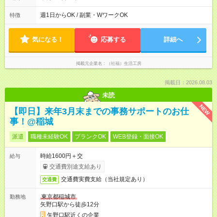
～15：30（土日祝日） その他、ご希望に合わせて相談に応じさ
せていただきます。 学校やご家庭、ダブルワーク等のご事情
週1日からOK / 副業・WワークOK
特徴
で、対応させていただきます。
気になる！
応募する
詳細へ
掲載元企業名
（社福）生活工房
掲載日：2026.08.03
未読
NEW
【即日】来年3月末までの事務サポートのお仕
事！@稲城
派遣
職種未経験OK
ブランクOK
WEB登録・面接OK
時給1600円＋交
給与
交通費別途支給あり
交通費実費支給（当社規定あり）
交通費
東京都稲城市
勤務地
矢野口駅から徒歩12分
矢野口駅近くの企業