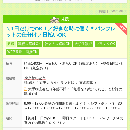
掲載元企業名
株式会社リクルートスタッフィング
掲載日：2026.08.05
未読
NEW
＼1日だけでOK！／好きな時に働く＊パンフレ
ットの仕分け／日払いOK
派遣
職種未経験OK
社会人未経験OK
大学生歓迎
ブランクOK
WEB登録・面接OK
時給1400円 ■日払い・週払いOK！(規定あり) ■現金日払いも
給与
OK（規定あり）
東京都稲城市
勤務地
稲城駅
/
京王よみうりランド駅
/
南多摩駅
/
…
大手物流会社（年齢不問／「無理なく続けられる」と好評の
職場です）
9:00～18:00 希望の時間帯を選べます！ ＜シフト例＞ ・8：30
勤務時間
～12：00 ・10：00～19：00 ・17：00～22：00 ・13：00～
22：00 ・22：00～翌6：00 など
【急募】1日のみOK！ 即日スタートもOK！ ＜Ｗワークや扶
期間
養内での勤務もＯＫです＞