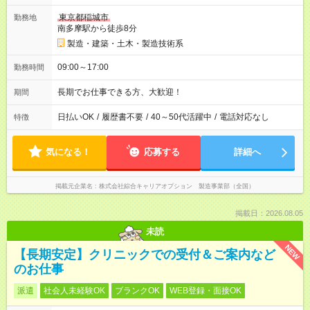
東京都稲城市
勤務地
南多摩駅から徒歩8分
製造・建築・土木・製造技術系
09:00～17:00
勤務時間
長期でお仕事できる方、大歓迎！
期間
日払いOK
/
履歴書不要
/
40～50代活躍中
/
電話対応なし
特徴
気になる！
応募する
詳細へ
掲載元企業名
株式会社綜合キャリアオプション 製造事業部（全国）
掲載日：2026.08.05
未読
NEW
【長期安定】クリニックでの受付＆ご案内など
のお仕事
派遣
社会人未経験OK
ブランクOK
WEB登録・面接OK