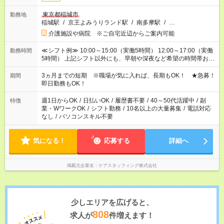
東京都稲城市
勤務地
稲城駅
/
京王よみうりランド駅
/
南多摩駅
/
…
介護施設や病院 ※ご自宅近辺からご案内可能
≪シフト例≫ 10:00～15:00（実働5時間） 12:00～17:00（実働
勤務時間
5時間） 上記シフト以外にも、早朝や深夜など希望の時間帯お聞
かせください！ 事前に担当からヒアリングもしますので、ご安
心ください！
3ヵ月までの短期 ※職場が気に入れば、長期もOK！ ★急募！
期間
即日勤務もOK！
週1日からOK
/
日払いOK
/
履歴書不要
/
40～50代活躍中
/
副
特徴
業・WワークOK
/
シフト勤務
/
10名以上の大量募集
/
電話対応
なし
/
パソコンスキル不要
気になる！
応募する
詳細へ
掲載元企業名
ケアスタッフィング株式会社
少しエリアを広げると、
808
求人が
件増えます！