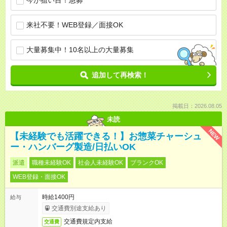
今が狙い目！急募
来社不要！WEB登録／面接OK
大量募集中！10名以上の大量募集
追加して再検索！
掲載日：2026.08.05
未読
NEW
【未経験でも活躍できる！】お惣菜チャーシュ
ー・ハンバーグ製造/日払いOK
派遣
職種未経験OK
社会人未経験OK
ブランクOK
WEB登録・面接OK
時給1400円
給与
交通費別途支給あり
交通費規定内支給
交通費