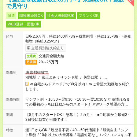
で見守り
派遣
職種未経験OK
社会人未経験OK
ブランクOK
WEB登録・面接OK
日収2.6万円：時給1400円×8h＋残業割増（時給1.25×8h）+深夜
給与
割増（時給0.25×5h）
交通費別途支給あり
交通費全額支給
交通費
20～25万円
月収例
東京都稲城市
勤務地
稲城駅
/
京王よみうりランド駅
/
矢野口駅
/
…
≪自宅からドアtoドアで30分以内！≫ご希望の勤務地を紹介
します。
▽シフト例 ・16:30～翌9:30 ・16:30～翌10:30など ※慣れるま
勤務時間
での最初のうちは日勤からのスタート！ ※Wワーク希望の方へ
今ご覧のお仕事で希望する勤務時間と、もう1つのお仕事の勤務
時間。 合計で週40時間を超える場合は応募できません。
【8月中のスタートOK！急募！】2カ月～ ■ご応募から最短2～
期間
3日後に就業が可能です！
週1日からOK
/
履歴書不要
/
40～50代活躍中
/
服装自由
/
シフ
特徴
ト勤務
/
10名以上の大量募集
/
電話対応なし
/
パソコンスキル不