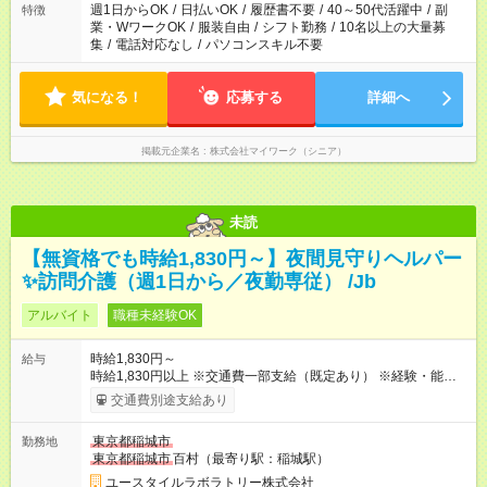
週1日からOK
/
日払いOK
/
履歴書不要
/
40～50代活躍中
/
副
特徴
業・WワークOK
/
服装自由
/
シフト勤務
/
10名以上の大量募
集
/
電話対応なし
/
パソコンスキル不要
気になる！
応募する
詳細へ
掲載元企業名
株式会社マイワーク（シニア）
未読
【無資格でも時給1,830円～】夜間見守りヘルパー
✨訪問介護（週1日から／夜勤専従） /Jb
アルバイト
職種未経験OK
時給1,830円～
給与
時給1,830円以上 ※交通費一部支給（既定あり） ※経験・能力を
考慮して決定します 【収入例】 週1回勤務の場合：1,830円×8時
交通費別途支給あり
間×4回=5万8,560円 週3回勤務の場合：1,830円×8時間×12回
=17万5,680円 【試用期間】試用期間あり 試用期間の長さ：2ヶ
東京都稲城市
勤務地
月 ※ 雇用形態と給与に、本採用時と異なる部分があります。 雇
東京都稲城市
百村（最寄り駅：稲城駅）
用形態：本採用時と同じです。 給与：時給 1,660円以上
ユースタイルラボラトリー株式会社