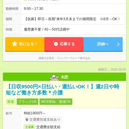
9:00～17:30
勤務時間
【急募】即日～長期*来年3月末までの期間限定 ※8月～OK！
期間
履歴書不要
/
40～50代活躍中
特徴
気になる！
応募する
詳細へ
掲載元企業名
マンパワーグループ株式会社
掲載日：2026.08.02
未読
【日収9500円×日払い・週払いOK！】週2日や時
短など働き方多数＊介護
派遣
ブランクOK
WEB登録・面接OK
時給1900円～
給与
交通費別途支給あり
交通費全額支給
交通費