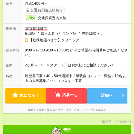
時給1400円～
給与
交通費別途支給あり
交通費規定内支給
交通費
東京都稲城市
勤務地
稲城駅
/
京王よみうりランド駅
/
矢野口駅
/
…
【勤務地選べます】クリニック
8:00～17:00 9:00～18:00など ※ご希望の時間帯をご相談くださ
勤務時間
い。
2ヶ月～OK ※スタート日はお気軽にご相談ください！
期間
履歴書不要
/
40～50代活躍中
/
服装自由
/
シフト勤務
/
10名以
特徴
上の大量募集
/
パソコンスキル不要
気になる！
応募する
詳細へ
掲載元企業名
株式会社スタッフサービス メディカル事業本部
掲載日：2026.08.04
未読