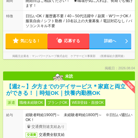
週40時間超の就業はご案内できません ※法令に基づき、週20時
開始日はご相談ください！ ★職場が気に入れば、長期でも働け
期間
間以上勤務は社会保険への加入対象となります ※労働者派遣法
ます！
（日雇い派遣の原則禁止）により、短時間・短期間の就業はご
案内が難しい場合があります
日払いOK
/
履歴書不要
/
40～50代活躍中
/
副業・WワークOK
/
特徴
服装自由
/
シフト勤務
/
10名以上の大量募集
/
電話対応なし
/
パ
ソコンスキル不要
気になる！
応募する
詳細へ
掲載元企業名
マンパワーグループ株式会社 ケアサービス事業部 （医療福祉介護関連）
掲載日：2026.08.04
未読
NEW
【週2～】夕方までのデイサービス＊家庭と両立
ができる！｜時短OK｜扶養内勤務OK
派遣
職種未経験OK
ブランクOK
WEB登録・面接OK
経験者時給1900円～ 未経験者時給1800円～ ※日払い/週払い
給与
OK！
交通費別途支給あり
交通費全額支給
交通費