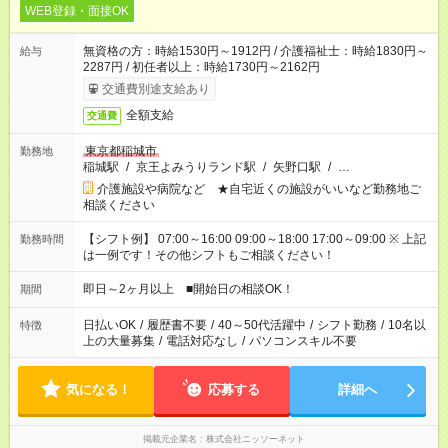
WEB登録・面接OK
無資格の方：時給1530円～1912円 / 介護福祉士：時給1830円～
給与
2287円 / 初任者以上：時給1730円～2162円
交通費別途支給あり
全額支給
交通費
東京都稲城市
勤務地
稲城駅
/
京王よみうりランド駅
/
矢野口駅
/
…
介護施設や病院など ★自宅近くの施設がいいなど勤務地ご
相談ください
【シフト例】 07:00～16:00 09:00～18:00 17:00～09:00 ※ 上記
勤務時間
は一例です！その他シフトもご相談ください！
即日～2ヶ月以上 ■開始日の相談OK！
期間
日払いOK
/
履歴書不要
/
40～50代活躍中
/
シフト勤務
/
10名以
特徴
上の大量募集
/
電話対応なし
/
パソコンスキル不要
気になる！
応募する
詳細へ
掲載元企業名
株式会社ニッソーネット