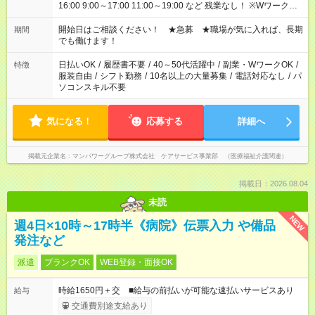
16:00 9:00～17:00 11:00～19:00 など 残業なし！ ※Wワークの
場合、他のお仕事と合わせ週40時間超の就業はご案内できませ
ん ※法令に基づき、週20時間以上勤務は社会保険への加入対象
開始日はご相談ください！ ★急募 ★職場が気に入れば、長期
期間
となります ※労働者派遣法（日雇い派遣の原則禁止）により、
でも働けます！
短時間・短期間の就業はご案内が難しい場合があります
日払いOK
/
履歴書不要
/
40～50代活躍中
/
副業・WワークOK
/
特徴
服装自由
/
シフト勤務
/
10名以上の大量募集
/
電話対応なし
/
パ
ソコンスキル不要
気になる！
応募する
詳細へ
掲載元企業名
マンパワーグループ株式会社 ケアサービス事業部 （医療福祉介護関連）
掲載日：2026.08.04
未読
NEW
週4日×10時～17時半《病院》伝票入力 や備品
発注など
派遣
ブランクOK
WEB登録・面接OK
時給1650円＋交 ■給与の前払いが可能な速払いサービスあり
給与
交通費別途支給あり