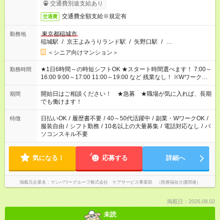
了次第のお支払いとなります。
交通費別途支給あり
交通費全額支給※規定有
交通費
東京都稲城市
勤務地
稲城駅
/
京王よみうりランド駅
/
矢野口駅
/
…
＜シニア向けマンション＞
★1日6時間～の時短シフトOK ★スタート時間選べます！ 7:00～
勤務時間
16:00 9:00～17:00 11:00～19:00 など 残業なし！ ※Wワークの
場合、他のお仕事と合わせ週40時間超の就業はご案内できませ
ん ※法令に基づき、週20時間以上勤務は社会保険への加入対象
開始日はご相談ください！ ★急募 ★職場が気に入れば、長期
期間
となります ※労働者派遣法（日雇い派遣の原則禁止）により、
でも働けます！
短時間・短期間の就業はご案内が難しい場合があります
日払いOK
/
履歴書不要
/
40～50代活躍中
/
副業・WワークOK
/
特徴
服装自由
/
シフト勤務
/
10名以上の大量募集
/
電話対応なし
/
パ
ソコンスキル不要
気になる！
応募する
詳細へ
掲載元企業名
マンパワーグループ株式会社 ケアサービス事業部 （医療福祉介護関連）
掲載日：2026.08.02
未読