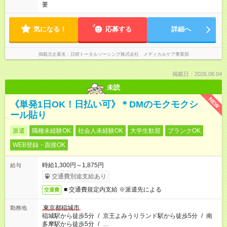
要
気になる！
応募する
詳細へ
掲載元企業名
日研トータルソーシング株式会社 メディカルケア事業部
掲載日：2026.08.04
未読
NEW
《単発1日OK！日払い可》＊DMのモクモクシ
ール貼り
派遣
職種未経験OK
社会人未経験OK
大学生歓迎
ブランクOK
WEB登録・面接OK
時給1,300円～1,875円
給与
交通費別途支給あり
■ 交通費規定内支給 ※派遣先による
交通費
東京都稲城市
勤務地
稲城駅から徒歩5分
/
京王よみうりランド駅から徒歩5分
/
南
多摩駅から徒歩5分
/
…