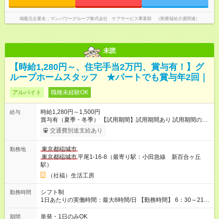
掲載元企業名
マンパワーグループ株式会社 ケアサービス事業部 （医療福祉介護関連）
未読
【時給1,280円～、住宅手当2万円、賞与有！】グ
ループホームスタッフ ★パートでも賞与年2回｜
アルバイト
職種未経験OK
時給1,280円～1,500円
給与
賞与有（夏季・冬季） 【試用期間】試用期間あり 試用期間の長
さ：3ヶ月 雇用形態、給与は本採用時と同じです。
交通費別途支給あり
東京都稲城市
勤務地
東京都稲城市
平尾1-16-8（最寄り駅：小田急線 新百合ヶ丘
駅）
（社福）生活工房
シフト制
勤務時間
1日あたりの実働時間：最大8時間/日 【勤務時間】 6：30～21：
30 の間で1日3時間以上、週1日以上から可 （勤務時間、勤務
日等応相談） 【勤務例】 6：30～9：30 15：30～21：30 9：00
単発・1日のみOK
期間