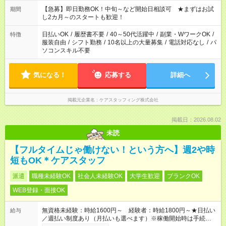
【急募】即日勤務OK！中旬～など開始日相談可 ★まずはお試
期間
し2カ月～のスタートも歓迎！
日払いOK
/
履歴書不要
/
40～50代活躍中
/
副業・WワークOK
/
特徴
服装自由
/
シフト勤務
/
10名以上の大量募集
/
電話対応なし
/
パ
ソコンスキル不要
気になる！
応募する
詳細へ
掲載元企業名
ケアスタッフィング株式会社
掲載日：2026.08.02
未読
【フルタイムじゃ働けない！という方へ】週2や時
短もOK＊ケアスタッフ
派遣
職種未経験OK
社会人未経験OK
大学生歓迎
ブランクOK
WEB登録・面接OK
無資格未経験：時給1600円～ 経験者：時給1800円～★日払い
給与
／週払い制度あり（月払いも選べます）※稼働開始時は手続き完