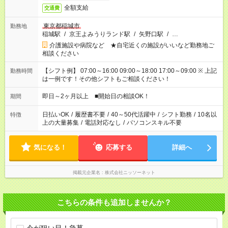
全額支給
交通費
東京都稲城市
勤務地
稲城駅
/
京王よみうりランド駅
/
矢野口駅
/
…
介護施設や病院など ★自宅近くの施設がいいなど勤務地ご
相談ください
【シフト例】 07:00～16:00 09:00～18:00 17:00～09:00 ※ 上記
勤務時間
は一例です！その他シフトもご相談ください！
即日～2ヶ月以上 ■開始日の相談OK！
期間
日払いOK
/
履歴書不要
/
40～50代活躍中
/
シフト勤務
/
10名以
特徴
上の大量募集
/
電話対応なし
/
パソコンスキル不要
気になる！
応募する
詳細へ
掲載元企業名
株式会社ニッソーネット
こちらの条件も追加しませんか？