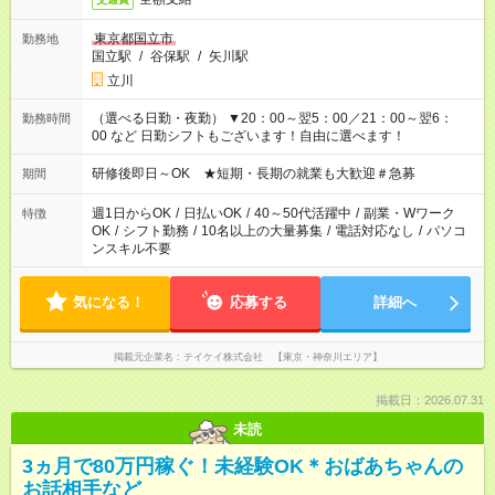
東京都国立市
勤務地
国立駅
/
谷保駅
/
矢川駅
立川
（選べる日勤・夜勤） ▼20：00～翌5：00／21：00～翌6：
勤務時間
00 など 日勤シフトもございます！自由に選べます！
研修後即日～OK ★短期・長期の就業も大歓迎＃急募
期間
週1日からOK
/
日払いOK
/
40～50代活躍中
/
副業・Wワーク
特徴
OK
/
シフト勤務
/
10名以上の大量募集
/
電話対応なし
/
パソコ
ンスキル不要
気になる！
応募する
詳細へ
掲載元企業名
テイケイ株式会社 【東京・神奈川エリア】
掲載日：2026.07.31
未読
3ヵ月で80万円稼ぐ！未経験OK＊おばあちゃんの
お話相手など