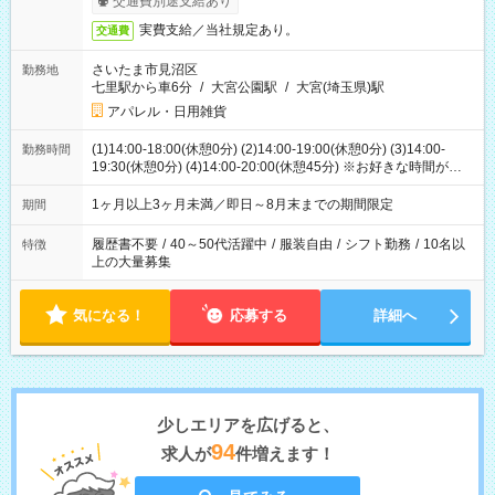
交通費別途支給あり
実費支給／当社規定あり。
交通費
さいたま市見沼区
勤務地
七里駅から車6分
/
大宮公園駅
/
大宮(埼玉県)駅
アパレル・日用雑貨
(1)14:00-18:00(休憩0分) (2)14:00-19:00(休憩0分) (3)14:00-
勤務時間
19:30(休憩0分) (4)14:00-20:00(休憩45分) ※お好きな時間が選べ
ます
1ヶ月以上3ヶ月未満／即日～8月末までの期間限定
期間
履歴書不要
/
40～50代活躍中
/
服装自由
/
シフト勤務
/
10名以
特徴
上の大量募集
気になる！
応募する
詳細へ
少しエリアを広げると、
94
求人が
件増えます！