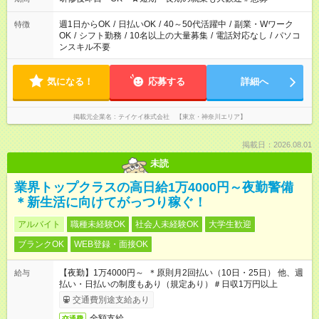
週1日からOK
/
日払いOK
/
40～50代活躍中
/
副業・Wワーク
特徴
OK
/
シフト勤務
/
10名以上の大量募集
/
電話対応なし
/
パソコ
ンスキル不要
気になる！
応募する
詳細へ
掲載元企業名
テイケイ株式会社 【東京・神奈川エリア】
掲載日：2026.08.01
未読
業界トップクラスの高日給1万4000円～夜勤警備
＊新生活に向けてがっつり稼ぐ！
アルバイト
職種未経験OK
社会人未経験OK
大学生歓迎
ブランクOK
WEB登録・面接OK
【夜勤】1万4000円～ ＊原則月2回払い（10日・25日） 他、週
給与
払い・日払いの制度もあり（規定あり）＃日収1万円以上
交通費別途支給あり
全額支給
交通費