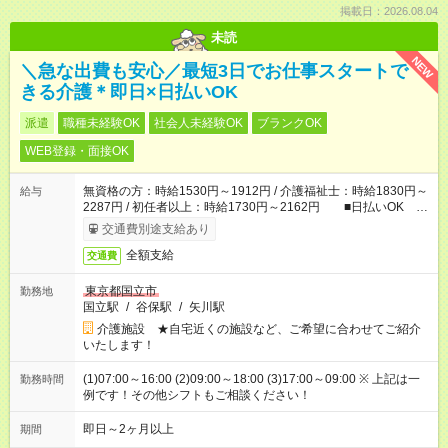
掲載日：2026.08.04
未読
NEW
＼急な出費も安心／最短3日でお仕事スタートで
きる介護＊即日×日払いOK
派遣
職種未経験OK
社会人未経験OK
ブランクOK
WEB登録・面接OK
無資格の方：時給1530円～1912円 / 介護福祉士：時給1830円～
給与
2287円 / 初任者以上：時給1730円～2162円 ■日払いOK ■
日収例：1万2240円（時給1530円×8h）
交通費別途支給あり
全額支給
交通費
東京都国立市
勤務地
国立駅
/
谷保駅
/
矢川駅
介護施設 ★自宅近くの施設など、ご希望に合わせてご紹介
いたします！
(1)07:00～16:00 (2)09:00～18:00 (3)17:00～09:00 ※ 上記は一
勤務時間
例です！その他シフトもご相談ください！
即日～2ヶ月以上
期間