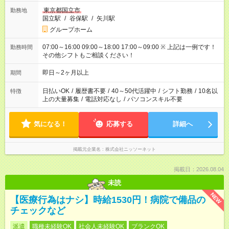
東京都国立市
勤務地
国立駅
/
谷保駅
/
矢川駅
グループホーム
07:00～16:00 09:00～18:00 17:00～09:00 ※ 上記は一例です！
勤務時間
その他シフトもご相談ください！
即日～2ヶ月以上
期間
日払いOK
/
履歴書不要
/
40～50代活躍中
/
シフト勤務
/
10名以
特徴
上の大量募集
/
電話対応なし
/
パソコンスキル不要
気になる！
応募する
詳細へ
掲載元企業名
株式会社ニッソーネット
掲載日：2026.08.04
未読
NEW
【医療行為はナシ】時給1530円！病院で備品の
チェックなど
派遣
職種未経験OK
社会人未経験OK
ブランクOK