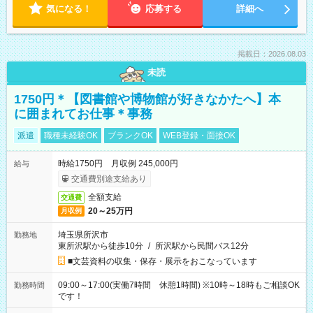
気になる！
応募する
詳細へ
掲載日：2026.08.03
未読
1750円＊【図書館や博物館が好きなかたへ】本
に囲まれてお仕事＊事務
派遣
職種未経験OK
ブランクOK
WEB登録・面接OK
時給1750円 月収例 245,000円
給与
交通費別途支給あり
全額支給
交通費
20～25万円
月収例
埼玉県所沢市
勤務地
東所沢駅から徒歩10分
/
所沢駅から民間バス12分
■文芸資料の収集・保存・展示をおこなっています
09:00～17:00(実働7時間 休憩1時間) ※10時～18時もご相談OK
勤務時間
です！