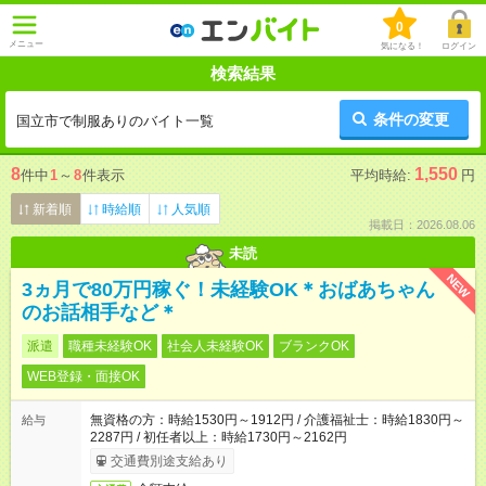
0
メニュー
気になる！
ログイン
検索結果
条件の変更
国立市で制服ありのバイト一覧
8
1,550
件中
1
～
8
件表示
平均時給:
円
新着順
時給順
人気順
掲載日：2026.08.06
未読
NEW
3ヵ月で80万円稼ぐ！未経験OK＊おばあちゃん
のお話相手など＊
派遣
職種未経験OK
社会人未経験OK
ブランクOK
WEB登録・面接OK
無資格の方：時給1530円～1912円 / 介護福祉士：時給1830円～
給与
2287円 / 初任者以上：時給1730円～2162円
交通費別途支給あり