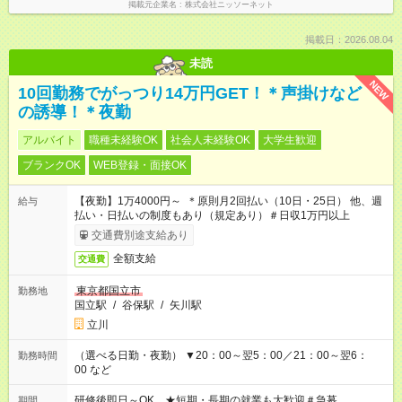
掲載元企業名
株式会社ニッソーネット
掲載日：2026.08.04
未読
NEW
10回勤務でがっつり14万円GET！＊声掛けなど
の誘導！＊夜勤
アルバイト
職種未経験OK
社会人未経験OK
大学生歓迎
ブランクOK
WEB登録・面接OK
【夜勤】1万4000円～ ＊原則月2回払い（10日・25日） 他、週
給与
払い・日払いの制度もあり（規定あり）＃日収1万円以上
交通費別途支給あり
全額支給
交通費
東京都国立市
勤務地
国立駅
/
谷保駅
/
矢川駅
立川
（選べる日勤・夜勤） ▼20：00～翌5：00／21：00～翌6：
勤務時間
00 など
研修後即日～OK ★短期・長期の就業も大歓迎＃急募
期間