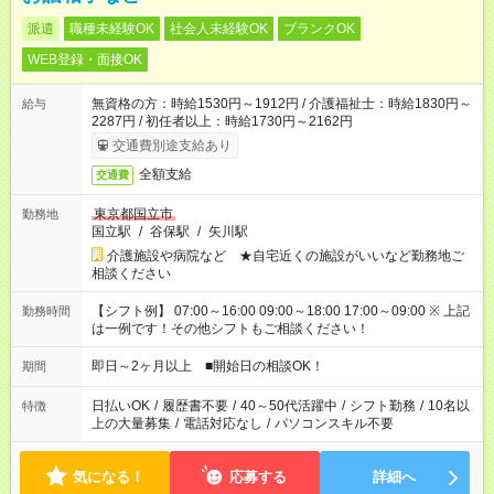
派遣
職種未経験OK
社会人未経験OK
ブランクOK
WEB登録・面接OK
無資格の方：時給1530円～1912円 / 介護福祉士：時給1830円～
給与
2287円 / 初任者以上：時給1730円～2162円
交通費別途支給あり
全額支給
交通費
東京都国立市
勤務地
国立駅
/
谷保駅
/
矢川駅
介護施設や病院など ★自宅近くの施設がいいなど勤務地ご
相談ください
【シフト例】 07:00～16:00 09:00～18:00 17:00～09:00 ※ 上記
勤務時間
は一例です！その他シフトもご相談ください！
即日～2ヶ月以上 ■開始日の相談OK！
期間
日払いOK
/
履歴書不要
/
40～50代活躍中
/
シフト勤務
/
10名以
特徴
上の大量募集
/
電話対応なし
/
パソコンスキル不要
気になる！
応募する
詳細へ