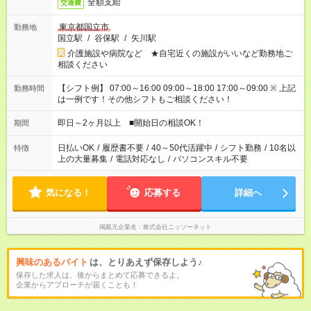
全額支給
交通費
東京都国立市
勤務地
国立駅
/
谷保駅
/
矢川駅
介護施設や病院など ★自宅近くの施設がいいなど勤務地ご
相談ください
【シフト例】 07:00～16:00 09:00～18:00 17:00～09:00 ※ 上記
勤務時間
は一例です！その他シフトもご相談ください！
即日～2ヶ月以上 ■開始日の相談OK！
期間
日払いOK
/
履歴書不要
/
40～50代活躍中
/
シフト勤務
/
10名以
特徴
上の大量募集
/
電話対応なし
/
パソコンスキル不要
気になる！
応募する
詳細へ
掲載元企業名
株式会社ニッソーネット
興味のあるバイト
は、とりあえず保存しよう♪
保存した求人は、後からまとめて応募できるよ。
企業からアプローチが届くことも！