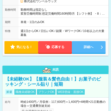
株式会社ワンベルウッズ
勤務時間は指定なし
勤務時間
変形労働時間制 想定労働時間160時間/月 【シフト例】 ・8：00
～21：00
単発・1日のみOK
期間
週1日からOK / 日払いOK / 副業・WワークOK / 10名以上の大量
特徴
募集
気になる！
応募する
詳細へ
未読
【未経験OK】【服装＆髪色自由！】お菓子のピ
ッキング・シール貼り｜短期
派遣
職種未経験OK
ブランクOK
WEB登録・面接OK
時給1400円／月収例：117,600円＝1,400円×4時間×21日勤務の
給与
場合＋交通費別途支給