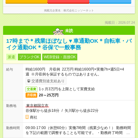
掲載元企業名
株式会社ニッソーネット
掲載日：2026.07.24
未読
17時まで＊残業ほぼなし▼車通勤OK＊自転車・バ
イク通勤OK＊谷保で一般事務
派遣
ブランクOK
WEB登録・面接OK
時給1600円 月収例 22万円 時給1600円×実働7h×週5日×4
給与
週 ※月収例を保証するものではありません。
交通費別途支給あり
1ヶ月3万円を上限として実費支給
交通費
20～25万円
月収例
東京都国立市
勤務地
谷保駅から徒歩18分
/
矢川駅から徒歩22分
商社
09:00-17:00（休憩60分）実働7時間（残業少なめ！） 勤務時間
勤務時間
を下記の範囲で調整することも可能です。 ・勤務終了時間
17:00～17:30 ・実働 07:00～07:30