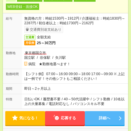
WEB登録・面接OK
無資格の方：時給1530円～1912円 / 介護福祉士：時給1830円～
給与
2287円 / 初任者以上：時給1730円～2162円
交通費別途支給あり
全額支給
交通費
25～30万円
月収例
東京都国立市
勤務地
国立駅
/
谷保駅
/
矢川駅
病院 ★勤務地選べます！
【シフト例】 07:00～16:00 09:00～18:00 17:00～09:00 ※ 上記
勤務時間
は一例です！その他シフトもご相談ください！
即日～2ヶ月以上
期間
日払いOK
/
履歴書不要
/
40～50代活躍中
/
シフト勤務
/
10名以
特徴
上の大量募集
/
電話対応なし
/
パソコンスキル不要
気になる！
応募する
詳細へ