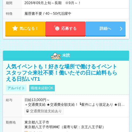
2026年09月上旬～長期 ※9月～！
期間
履歴書不要
/
40～50代活躍中
特徴
気になる！
応募する
詳細へ
未読
人気イベントも！好きな場所で働けるイベント
スタッフ☆来社不要！働いたその日に給料もら
える日払い/T1
アルバイト
職種未経験OK
日給13,000円～
給与
＋交通費支給 ★交通費全額支給！ ┗案件により規定あり ★日払
いOK！（規定あり） ┗働いたその日に現金GET♪ お仕事後はコ
交通費別途支給あり
ンビニATMから 日払い分を引き落とせます！ 【試用期間】試
用期間なし
東京都八王子市
勤務地
東京都八王子市明神町（最寄り駅：京王八王子駅）