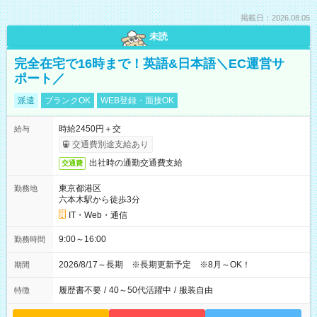
掲載日：2026.08.05
未読
完全在宅で16時まで！英語&日本語＼EC運営サ
ポート／
派遣
ブランクOK
WEB登録・面接OK
時給2450円＋交
給与
交通費別途支給あり
出社時の通勤交通費支給
交通費
東京都港区
勤務地
六本木駅から徒歩3分
IT・Web・通信
9:00～16:00
勤務時間
2026/8/17～長期 ※長期更新予定 ※8月～OK！
期間
履歴書不要
/
40～50代活躍中
/
服装自由
特徴