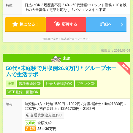
日払いOK
/
履歴書不要
/
40～50代活躍中
/
シフト勤務
/
10名以
特徴
上の大量募集
/
電話対応なし
/
パソコンスキル不要
気になる！
応募する
詳細へ
掲載元企業名
株式会社ニッソーネット
掲載日：2026.08.04
未読
NEW
50代×未経験で月収例26.9万円＊グループホー
ムで生活サポ
派遣
職種未経験OK
社会人未経験OK
ブランクOK
WEB登録・面接OK
無資格の方：時給1530円～1912円 / 介護福祉士：時給1830円～
給与
2287円 / 初任者以上：時給1730円～2162円
交通費別途支給あり
全額支給
交通費
25～30万円
月収例