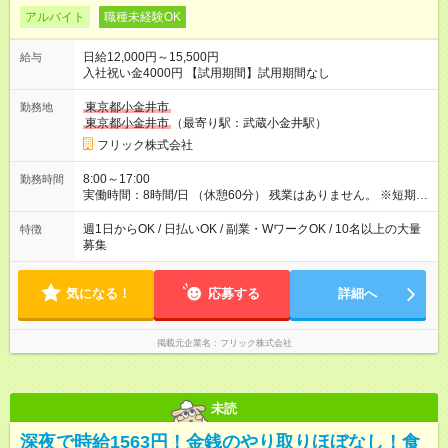
アルバイト
職種未経験OK
日給12,000円～15,500円
給与
入社祝い金4000円 【試用期間】試用期間なし
東京都小金井市
勤務地
東京都小金井市
（最寄り駅：武蔵小金井駅）
フリック株式会社
8:00～17:00
勤務時間
実働時間：8時間/日 （休憩60分） 残業はありません。 ※短期の
募集は行っておりません。予めご了承くださいませ。
週1日からOK / 日払いOK / 副業・WワークOK / 10名以上の大量
特徴
募集
気になる！
応募する
詳細へ
掲載元企業名
フリック株式会社
未読
深夜で時給1563円！金銭のやり取りほぼなし！食