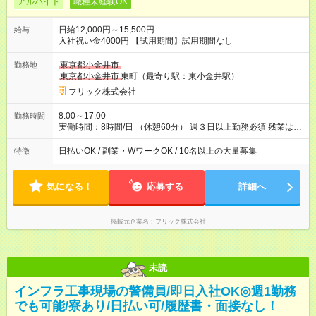
アルバイト
職種未経験OK
日給12,000円～15,500円
給与
入社祝い金4000円 【試用期間】試用期間なし
東京都小金井市
勤務地
東京都小金井市
東町（最寄り駅：東小金井駅）
フリック株式会社
8:00～17:00
勤務時間
実働時間：8時間/日 （休憩60分） 週３日以上勤務必須 残業はあ
りません。 ※短期の募集は行っておりません。予めご了承くだ
さいませ。
日払いOK / 副業・WワークOK / 10名以上の大量募集
特徴
気になる！
応募する
詳細へ
掲載元企業名
フリック株式会社
未読
インフラ工事現場の警備員/即日入社OK◎週1勤務
でも可能/寮あり/日払い可/履歴書・面接なし！