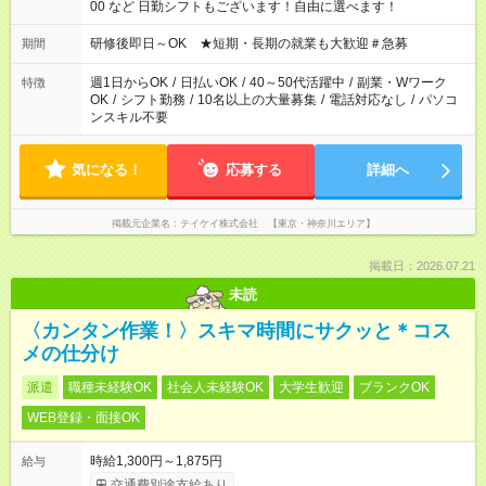
00 など 日勤シフトもございます！自由に選べます！
研修後即日～OK ★短期・長期の就業も大歓迎＃急募
期間
週1日からOK
/
日払いOK
/
40～50代活躍中
/
副業・Wワーク
特徴
OK
/
シフト勤務
/
10名以上の大量募集
/
電話対応なし
/
パソコ
ンスキル不要
気になる！
応募する
詳細へ
掲載元企業名
テイケイ株式会社 【東京・神奈川エリア】
掲載日：2026.07.21
未読
〈カンタン作業！〉スキマ時間にサクッと＊コス
メの仕分け
派遣
職種未経験OK
社会人未経験OK
大学生歓迎
ブランクOK
WEB登録・面接OK
時給1,300円～1,875円
給与
交通費別途支給あり