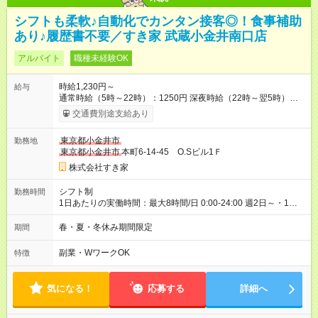
シフトも柔軟♪自動化でカンタン接客◎！食事補助
あり♪履歴書不要／すき家 武蔵小金井南口店
アルバイト
職種未経験OK
時給1,230円～
給与
通常時給（5時～22時）：1250円 深夜時給（22時～翌5時）：
1563円 高校生時給：1230円 【特別手当】早朝手当（5：00-9：
交通費別途支給あり
00）時給+150円 【試用期間】試用期間あり 試用期間の長さ：1
ヶ月 雇用形態、給与は本採用時と同じです。 試用期間の実態は
東京都小金井市
勤務地
30日（※条件変更なし）ですが、切り上げで一ヶ月とさせてい
東京都小金井市
本町6-14-45 O.Sビル1Ｆ
ただきます。 研修制度あり：15時間(研修中も同時給）
株式会社すき家
シフト制
勤務時間
1日あたりの実働時間：最大8時間/日 0:00-24:00 週2日～・1日
2h～OK ＜シフト例＞ 〇朝帯 5:00-9:00 〇昼帯 9:00-14:00 〇午
後帯 14:00-18:00 〇夜帯 18:00-22:00 〇深夜帯 22:00-翌5:00 基
春・夏・冬休み期間限定
期間
本は固定シフトですが家庭の都合などイレギュラーには対応し
ます♪
副業・WワークOK
特徴
気になる！
応募する
詳細へ