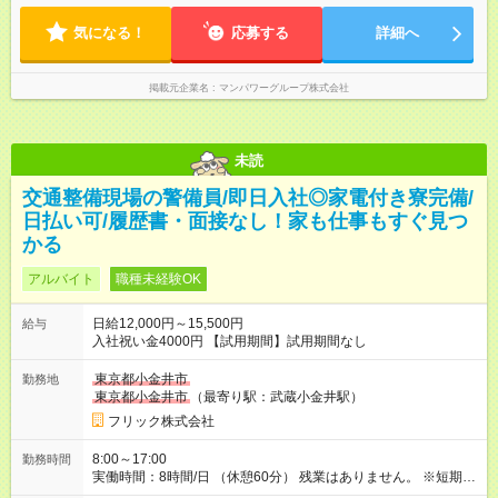
気になる！
応募する
詳細へ
掲載元企業名
マンパワーグループ株式会社
未読
交通整備現場の警備員/即日入社◎家電付き寮完備/
日払い可/履歴書・面接なし！家も仕事もすぐ見つ
かる
アルバイト
職種未経験OK
日給12,000円～15,500円
給与
入社祝い金4000円 【試用期間】試用期間なし
東京都小金井市
勤務地
東京都小金井市
（最寄り駅：武蔵小金井駅）
フリック株式会社
8:00～17:00
勤務時間
実働時間：8時間/日 （休憩60分） 残業はありません。 ※短期の
募集は行っておりません。予めご了承くださいませ。