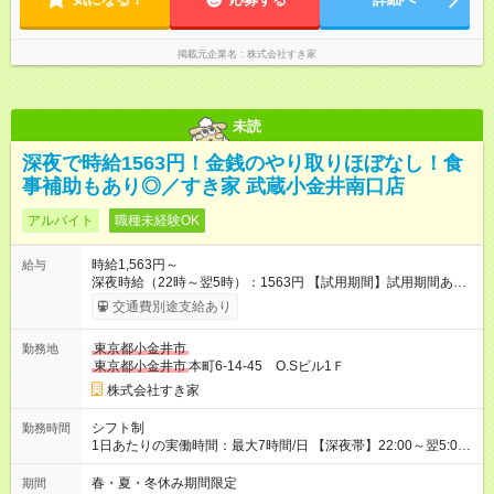
掲載元企業名
株式会社すき家
未読
深夜で時給1563円！金銭のやり取りほぼなし！食
事補助もあり◎／すき家 武蔵小金井南口店
アルバイト
職種未経験OK
時給1,563円～
給与
深夜時給（22時～翌5時）：1563円 【試用期間】試用期間あり
試用期間の長さ：1ヶ月 雇用形態、給与は本採用時と同じです。
交通費別途支給あり
試用期間の実態は30日（※条件変更なし）ですが、切り上げで
一ヶ月とさせていただきます。 研修制度あり：15時間(研修中も
東京都小金井市
勤務地
同時給）
東京都小金井市
本町6-14-45 O.Sビル1Ｆ
株式会社すき家
シフト制
勤務時間
1日あたりの実働時間：最大7時間/日 【深夜帯】22:00～翌5:00
週2日～・1日2h～OK◎ ※22:00から翌5:00までは18歳以上の方
のみ勤務可能です（18歳未満の深夜業務禁止のため） ★深夜で
春・夏・冬休み期間限定
期間