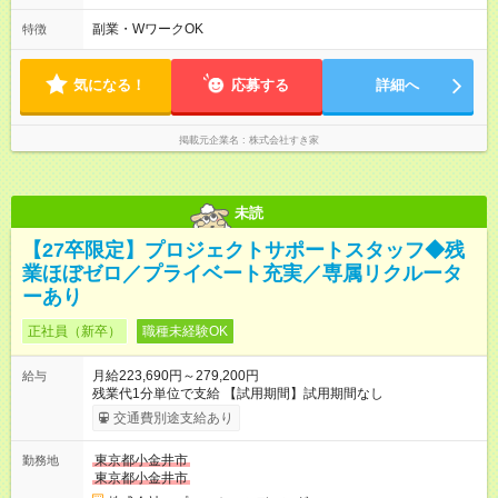
も安心して働けます★ すき家では、ワンオペを禁止していま
す。 必ず、2名以上での勤務を行いますので、安心して働けま
副業・WワークOK
特徴
す。
気になる！
応募する
詳細へ
掲載元企業名
株式会社すき家
未読
【27卒限定】プロジェクトサポートスタッフ◆残
業ほぼゼロ／プライベート充実／専属リクルータ
ーあり
正社員（新卒）
職種未経験OK
月給223,690円～279,200円
給与
残業代1分単位で支給 【試用期間】試用期間なし
交通費別途支給あり
東京都小金井市
勤務地
東京都小金井市