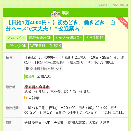
掲載日：2026.08.04
未読
NEW
【日給1万4000円～】初めどき、働きどき、自
分ペースで大丈夫！＊交通案内！
アルバイト
職種未経験OK
社会人未経験OK
大学生歓迎
ブランクOK
WEB登録・面接OK
【夜勤】1万4000円～ ＊原則月2回払い（10日・25日） 他、週
給与
払い・日払いの制度もあり（規定あり）＃日収1万円以上
交通費別途支給あり
全額支給
交通費
東京都小金井市
勤務地
武蔵小金井駅
/
東小金井駅
/
新小金井駅
吉祥寺
（選べる日勤・夜勤） ▼20：00～翌5：00／21：00～翌6：
勤務時間
00 など（休憩1h） 日勤のお仕事もございます！お気軽にご相談
ください！
研修後即日～OK ★短期・長期の就業も大歓迎＃急募
期間