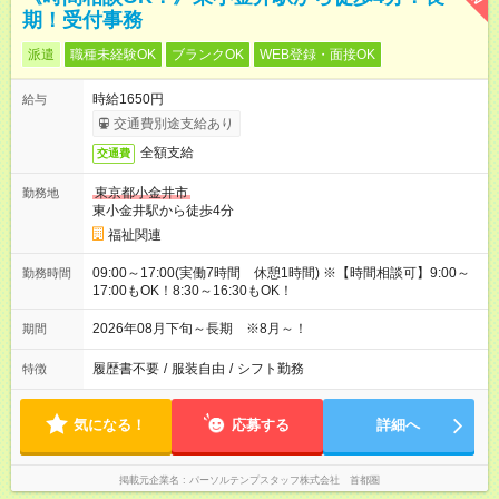
期！受付事務
派遣
職種未経験OK
ブランクOK
WEB登録・面接OK
時給1650円
給与
交通費別途支給あり
全額支給
交通費
東京都小金井市
勤務地
東小金井駅から徒歩4分
福祉関連
09:00～17:00(実働7時間 休憩1時間) ※【時間相談可】9:00～
勤務時間
17:00もOK！8:30～16:30もOK！
2026年08月下旬～長期 ※8月～！
期間
履歴書不要
/
服装自由
/
シフト勤務
特徴
気になる！
応募する
詳細へ
掲載元企業名
パーソルテンプスタッフ株式会社 首都圏