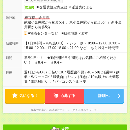
■ 交通費規定内支給 ※派遣先による
交通費
東京都小金井市
勤務地
武蔵小金井駅から徒歩5分
/
東小金井駅から徒歩5分
/
新小金
井駅から徒歩5分
■物流センターなど ■勤務地選べます
【1日3時間～も相談OK!】 ＜シフト例＞ 9:00～12:00 10:00～
勤務時間
15:00 12:00～17:00 18:00～21:00 など こちら以外の時間帯も
お気軽にご相談ください！
単発1日～！ ★勤務開始日や期間はお気軽にご相談くださ
期間
い！ ＃8月～ ＃9月～
週1日からOK
/
日払いOK
/
履歴書不要
/
40～50代活躍中
/
副
特徴
業・WワークOK
/
服装自由
/
シフト勤務
/
10名以上の大量募
集
/
電話対応なし
/
パソコンスキル不要
気になる！
応募する
詳細へ
掲載元企業名
株式会社バイトレ（キャムコムグループ）
未読