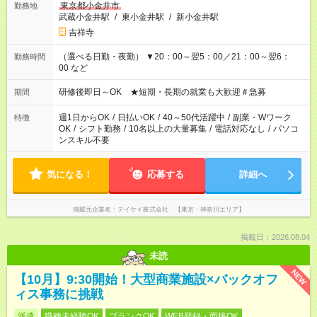
東京都小金井市
勤務地
武蔵小金井駅
/
東小金井駅
/
新小金井駅
吉祥寺
（選べる日勤・夜勤） ▼20：00～翌5：00／21：00～翌6：
勤務時間
00 など
研修後即日～OK ★短期・長期の就業も大歓迎＃急募
期間
週1日からOK
/
日払いOK
/
40～50代活躍中
/
副業・Wワーク
特徴
OK
/
シフト勤務
/
10名以上の大量募集
/
電話対応なし
/
パソコ
ンスキル不要
気になる！
応募する
詳細へ
掲載元企業名
テイケイ株式会社 【東京・神奈川エリア】
掲載日：2026.08.04
未読
NEW
【10月】9:30開始！大型商業施設×バックオフ
ィス事務に挑戦
派遣
職種未経験OK
ブランクOK
WEB登録・面接OK