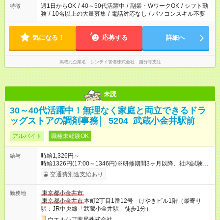
週1日からOK
/
40～50代活躍中
/
副業・WワークOK
/
シフト勤
特徴
務
/
10名以上の大量募集
/
電話対応なし
/
パソコンスキル不要
気になる！
応募する
詳細へ
掲載元企業名
シンテイ警備株式会社 国分寺支社
未読
30～40代活躍中！無理なく家庭と両立できるドラ
ッグストアの調剤事務│_5204_武蔵小金井駅前
アルバイト
職種未経験OK
時給1,326円～
給与
時給1326円(17:00～1346円)※研修期間3ヶ月以降、社内試験に
よる更新判定あり 社内試験合格後、時給＋50～100円の昇給あ
交通費別途支給あり
り （大学生は＋20円） 試用期間あり：入社日から3ヶ月間／本
採用と待遇は変わりません。 【試用期間】試用期間あり 試用期
東京都小金井市
勤務地
間の長さ：3ヶ月 雇用形態、給与は本採用時と同じです。
東京都小金井市
本町2丁目1番12号 けやきビル1階（最寄り
駅：JR中央線「武蔵小金井駅」徒歩1分）
ウエルシア薬局株式会社