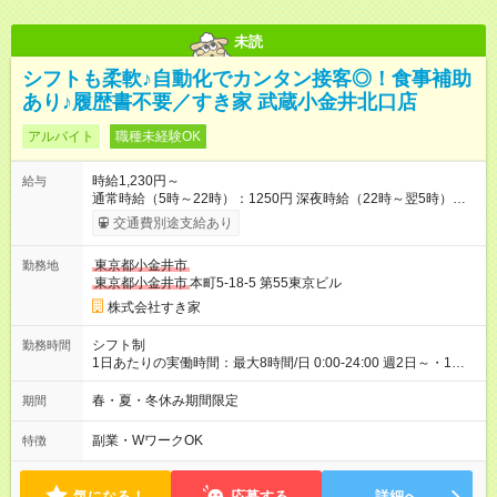
未読
シフトも柔軟♪自動化でカンタン接客◎！食事補助
あり♪履歴書不要／すき家 武蔵小金井北口店
アルバイト
職種未経験OK
時給1,230円～
給与
通常時給（5時～22時）：1250円 深夜時給（22時～翌5時）：
1563円 高校生時給：1230円 【特別手当】早朝手当（5：00-9：
交通費別途支給あり
00）時給+150円 【試用期間】試用期間あり 試用期間の長さ：1
ヶ月 雇用形態、給与は本採用時と同じです。 試用期間の実態は
東京都小金井市
勤務地
30日（※条件変更なし）ですが、切り上げで一ヶ月とさせてい
東京都小金井市
本町5-18-5 第55東京ビル
ただきます。 研修制度あり：15時間(研修中も同時給）
株式会社すき家
シフト制
勤務時間
1日あたりの実働時間：最大8時間/日 0:00-24:00 週2日～・1日
2h～OK ＜シフト例＞ 〇朝帯 5:00-9:00 〇昼帯 9:00-14:00 〇午
後帯 14:00-18:00 〇夜帯 18:00-22:00 〇深夜帯 22:00-翌5:00 基
春・夏・冬休み期間限定
期間
本は固定シフトですが家庭の都合などイレギュラーには対応し
ます♪
副業・WワークOK
特徴
気になる！
応募する
詳細へ