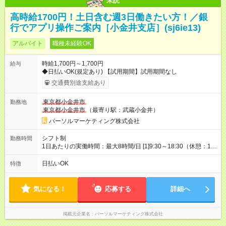
未読
高時給1700円！土日含む週3日働きたい方！／銀
行でアプリ操作ご案内［小金井支店］(sj6ie13)
アルバイト
職種未経験OK
時給1,700円～1,700円
給与
◆日払いOK(規定あり) 【試用期間】試用期間なし
交通費別途支給あり
東京都小金井市
勤務地
東京都小金井市
（最寄り駅：武蔵小金井）
パーソルマーケティング株式会社
シフト制
勤務時間
1日あたりの実働時間：最大8時間/日 [1]9:30～18:30（休憩：1時
間） [2]15:30～19:30（休憩：なし） ・平日のみ週3日 【土日
祝】9:30～18:30(実働8時間)【平日】15:30～19:30(実働4時間)
日払いOK
特徴
気になる！
応募する
詳細へ
掲載元企業名
パーソルマーケティング株式会社