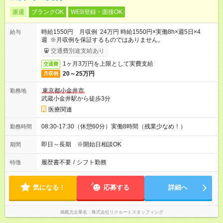
派遣
ブランクOK
WEB登録・面接OK
時給1550円 月収例 24万円 時給1550円×実働8h×週5日×4
給与
週 ※月収例を保証するものではありません。
交通費別途支給あり
1ヶ月3万円を上限として実費支給
交通費
20～25万円
月収例
東京都小金井市
勤務地
武蔵小金井駅から徒歩3分
医療関連
08:30-17:30（休憩60分）実働8時間（残業少なめ！）
勤務時間
即日～長期 ※開始日相談OK
期間
履歴書不要
/
シフト勤務
特徴
気になる！
応募する
詳細へ
掲載元企業名
株式会社リクルートスタッフィング