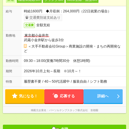
時給1600円 ◆月収例：264,000円（22日就業の場合）
給与
交通費別途支給あり
全額支給
交通費
東京都小金井市
勤務地
武蔵小金井駅から徒歩3分
＜大手不動産会社Group＞商業施設の開発・まちの再開発な
ど
09:30～18:00(実働7時間30分 休憩1時間)
勤務時間
2026年10月上旬～長期 ※10月～！
期間
履歴書不要
/
40～50代活躍中
/
服装自由
/
シフト勤務
特徴
気になる！
応募する
詳細へ
掲載元企業名
パーソルテンプスタッフ株式会社 首都圏