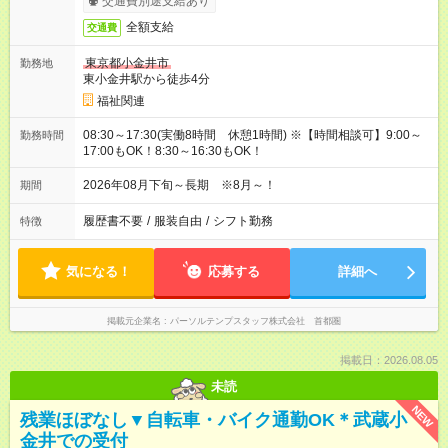
交通費別途支給あり
全額支給
交通費
東京都小金井市
勤務地
東小金井駅から徒歩4分
福祉関連
08:30～17:30(実働8時間 休憩1時間) ※【時間相談可】9:00～
勤務時間
17:00もOK！8:30～16:30もOK！
2026年08月下旬～長期 ※8月～！
期間
履歴書不要
/
服装自由
/
シフト勤務
特徴
気になる！
応募する
詳細へ
掲載元企業名
パーソルテンプスタッフ株式会社 首都圏
掲載日：2026.08.05
未読
NEW
残業ほぼなし▼自転車・バイク通勤OK＊武蔵小
金井での受付