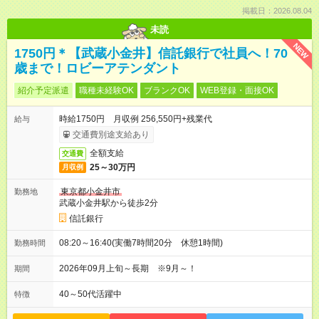
掲載日：2026.08.04
未読
NEW
1750円＊【武蔵小金井】信託銀行で社員へ！70
歳まで！ロビーアテンダント
紹介予定派遣
職種未経験OK
ブランクOK
WEB登録・面接OK
時給1750円 月収例 256,550円+残業代
給与
交通費別途支給あり
全額支給
交通費
25～30万円
月収例
東京都小金井市
勤務地
武蔵小金井駅から徒歩2分
信託銀行
08:20～16:40(実働7時間20分 休憩1時間)
勤務時間
2026年09月上旬～長期 ※9月～！
期間
40～50代活躍中
特徴