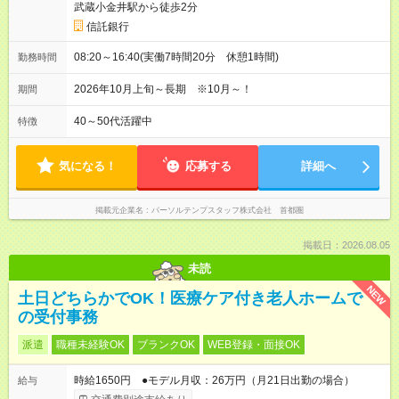
武蔵小金井駅から徒歩2分
信託銀行
08:20～16:40(実働7時間20分 休憩1時間)
勤務時間
2026年10月上旬～長期 ※10月～！
期間
40～50代活躍中
特徴
気になる！
応募する
詳細へ
掲載元企業名
パーソルテンプスタッフ株式会社 首都圏
掲載日：2026.08.05
未読
NEW
土日どちらかでOK！医療ケア付き老人ホームで
の受付事務
派遣
職種未経験OK
ブランクOK
WEB登録・面接OK
時給1650円 ●モデル月収：26万円（月21日出勤の場合）
給与