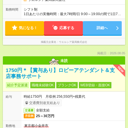
シフト制
勤務時間
1日あたりの実働時間：最大7時間/日 9:00～19:00の間で1日7時
間の勤務 ☆週2～4日の勤務 ※勤務曜日応相談 ☆未経験・無資格
可
気になる！
応募する
詳細へ
掲載元企業名
ウエルシア薬局株式会社
掲載日：2026.08.05
未読
NEW
1750円＊【賞与あり】ロビーアテンダント＆支
店事務サポート
紹介予定派遣
職種未経験OK
ブランクOK
WEB登録・面接OK
時給1750円 月収例 256,550円+残業代
給与
交通費別途支給あり
全額支給
交通費
25～30万円
月収例
東京都小金井市
勤務地