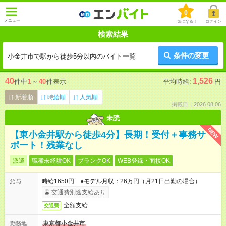
0
メニュー
気になる！
ログイン
検索結果
条件の変更
小金井市で駅から徒歩5分以内のバイト一覧
40
1,526
件中
1
～
40
件表示
平均時給:
円
新着順
時給順
人気順
掲載日：2026.08.06
未読
NEW
【東小金井駅から徒歩4分】長期！受付＋事務サ
ポート！残業なし
派遣
職種未経験OK
ブランクOK
WEB登録・面接OK
時給1650円 ●モデル月収：26万円（月21日出勤の場合）
給与
交通費別途支給あり
全額支給
交通費
東京都小金井市
勤務地