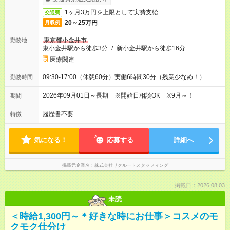
1ヶ月3万円を上限として実費支給
交通費
20～25万円
月収例
東京都小金井市
勤務地
東小金井駅から徒歩3分
/
新小金井駅から徒歩16分
医療関連
09:30-17:00（休憩60分）実働6時間30分（残業少なめ！）
勤務時間
2026年09月01日～長期 ※開始日相談OK ※9月～！
期間
履歴書不要
特徴
気になる！
応募する
詳細へ
掲載元企業名
株式会社リクルートスタッフィング
掲載日：2026.08.03
未読
＜時給1,300円～＊好きな時にお仕事＞コスメのモ
クモク仕分け