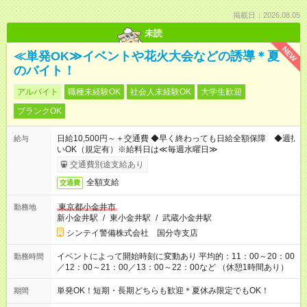
掲載日：2026.08.05
未読
NEW
≪単発OK≫イベントや花火大会などの誘導＊夏
のバイト！
アルバイト
職種未経験OK
社会人未経験OK
大学生歓迎
ブランクOK
日給10,500円～＋交通費 ◆早く終わっても日給全額保障 ◆週払
給与
いOK（規定有）※給料日は≪毎週水曜日≫
交通費別途支給あり
全額支給
交通費
東京都小金井市
勤務地
新小金井駅
/
東小金井駅
/
武蔵小金井駅
シンテイ警備株式会社 国分寺支店
イベントによって開始時刻に変動あり 平均的：11：00～20：00
勤務時間
／12：00～21：00／13：00～22：00など （休憩1時間あり）
単発OK！短期・長期どちらも歓迎＊夏休み限定でもOK！
期間