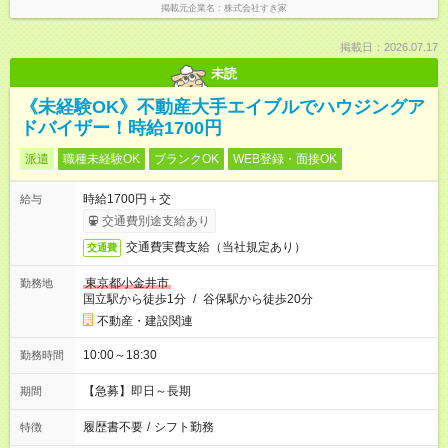
掲載元企業名
株式会社すき家
掲載日：2026.07.17
未読
《未経験OK》不動産大手エイブルでハウジングア
ドバイザー！時給1700円
派遣
職種未経験OK
ブランクOK
WEB登録・面接OK
時給1700円＋交
給与
交通費別途支給あり
交通費実費支給（当社規定あり）
交通費
東京都小金井市
勤務地
国立駅から徒歩1分
/
谷保駅から徒歩20分
不動産・建設関連
10:00～18:30
勤務時間
【急募】即日～長期
期間
履歴書不要
/
シフト勤務
特徴