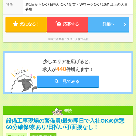
週1日からOK / 日払いOK / 副業・WワークOK / 10名以上の大量
特徴
募集
気になる！
応募する
詳細へ
掲載元企業名
フリック株式会社
少しエリアを広げると、
440
求人が
件増えます！
見てみる
未読
設備工事現場の警備員/最短即日で入社OK◎休憩
60分確保/寮あり/日払い可/面接なし！