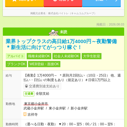
掲載元企業名
株式会社バイトレ（キャムコムグループ）
掲載日：2026.08.03
未読
業界トップクラスの高日給1万4000円～夜勤警備
＊新生活に向けてがっつり稼ぐ！
アルバイト
職種未経験OK
社会人未経験OK
大学生歓迎
ブランクOK
WEB登録・面接OK
【夜勤】1万4000円～ ＊原則月2回払い（10日・25日） 他、週
給与
払い・日払いの制度もあり（規定あり）＃日収1万円以上
交通費別途支給あり
全額支給
交通費
東京都小金井市
勤務地
武蔵小金井駅
/
東小金井駅
/
新小金井駅
吉祥寺
（選べる日勤・夜勤） ▼20：00～翌5：00／21：00～翌6：
勤務時間