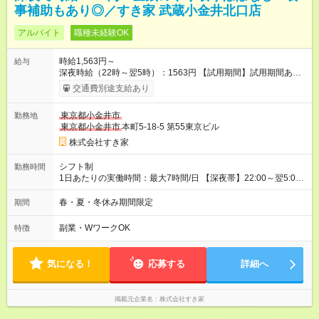
事補助もあり◎／すき家 武蔵小金井北口店
アルバイト
職種未経験OK
時給1,563円～
給与
深夜時給（22時～翌5時）：1563円 【試用期間】試用期間あり
試用期間の長さ：1ヶ月 雇用形態、給与は本採用時と同じです。
交通費別途支給あり
試用期間の実態は30日（※条件変更なし）ですが、切り上げで
一ヶ月とさせていただきます。 研修制度あり：15時間(研修中も
東京都小金井市
勤務地
同時給）
東京都小金井市
本町5-18-5 第55東京ビル
株式会社すき家
シフト制
勤務時間
1日あたりの実働時間：最大7時間/日 【深夜帯】22:00～翌5:00
週2日～・1日2h～OK◎ ※22:00から翌5:00までは18歳以上の方
のみ勤務可能です（18歳未満の深夜業務禁止のため） ★深夜で
春・夏・冬休み期間限定
期間
も安心して働けます★ すき家では、ワンオペを禁止していま
す。 必ず、2名以上での勤務を行いますので、安心して働けま
副業・WワークOK
特徴
す。
気になる！
応募する
詳細へ
掲載元企業名
株式会社すき家