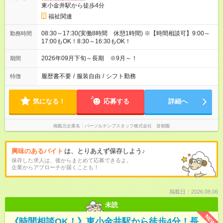
東小金井駅から徒歩4分
福祉関連
08:30～17:30(実働8時間 休憩1時間) ※【時間相談可】9:00～
勤務時間
17:00もOK！8:30～16:30もOK！
2026年09月下旬～長期 ※9月～！
期間
履歴書不要
/
服装自由
/
シフト勤務
特徴
気になる！
応募する
詳細へ
掲載元企業名
パーソルテンプスタッフ株式会社 首都圏
興味のあるバイト
は、とりあえず保存しよう♪
保存した求人は、後からまとめて応募できるよ。
企業からアプローチが届くことも！
掲載日：2026.08.06
未読
NEW
《時間相談OK！》東小金井駅から徒歩4分！長