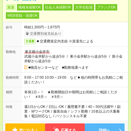
派遣
職種未経験OK
社会人未経験OK
大学生歓迎
ブランクOK
WEB登録・面接OK
時給1,300円～1,875円
給与
交通費別途支給あり
■ 交通費規定内支給 ※派遣先による
交通費
東京都小金井市
勤務地
武蔵小金井駅から徒歩5分
/
東小金井駅から徒歩5分
/
新小金
井駅から徒歩5分
■物流センターなど ■勤務地選べます
9:00～17:00 10:00～19:00 など ■ 他の時間帯もお気軽にご相
勤務時間
談ください！
単発1日～！ ★勤務開始日や期間はお気軽にご相談くださ
期間
い！ ＃8月～ ＃9月～
週1日からOK
/
日払いOK
/
履歴書不要
/
40～50代活躍中
/
副
特徴
業・WワークOK
/
服装自由
/
シフト勤務
/
10名以上の大量募
集
/
電話対応なし
/
パソコンスキル不要
気になる！
応募する
詳細へ