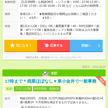
【1日3時間～も相談OK!】 ＜シフト例＞ 9:00～12:00 12:00～
勤務時間
17:00 17:00～22:00 18:00～21:00 など こちら以外の時間帯も
お気軽にご相談ください！
単発1日～！ ★勤務開始日や期間はお気軽にご相談くださ
期間
い！ ＃8月～ ＃9月～
週1日からOK
/
日払いOK
/
履歴書不要
/
40～50代活躍中
/
副
特徴
業・WワークOK
/
服装自由
/
シフト勤務
/
10名以上の大量募
集
/
電話対応なし
/
パソコンスキル不要
気になる！
応募する
詳細へ
掲載元企業名
株式会社バイトレ（キャムコムグループ）
掲載日：2026.08.04
未読
NEW
17時まで＊残業ほぼなし▼東小金井で一般事務
派遣
ブランクOK
WEB登録・面接OK
時給1650円 月収例 21万円 時給1650円×実働6h30m×週5日×4
給与
週+残業1h ※月収例を保証するものではありません。
交通費別途支給あり