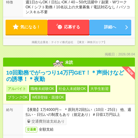
週1日からOK
/
日払いOK
/
40～50代活躍中
/
副業・Wワーク
特徴
OK
/
シフト勤務
/
10名以上の大量募集
/
電話対応なし
/
パソコ
ンスキル不要
気になる！
応募する
詳細へ
掲載元企業名
テイケイ株式会社 【東京・神奈川エリア】
掲載日：2026.08.04
未読
NEW
10回勤務でがっつり14万円GET！＊声掛けなど
の誘導！＊夜勤
アルバイト
職種未経験OK
社会人未経験OK
大学生歓迎
ブランクOK
WEB登録・面接OK
【夜勤】1万4000円～ ＊原則月2回払い（10日・25日） 他、週
給与
払い・日払いの制度もあり（規定あり）＃日収1万円以上
交通費別途支給あり
全額支給
交通費