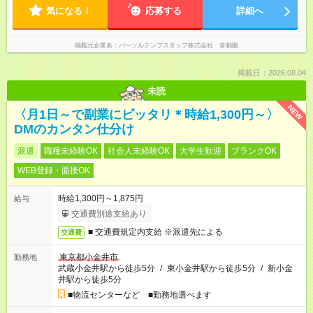
気になる！
応募する
詳細へ
掲載元企業名
パーソルテンプスタッフ株式会社 首都圏
掲載日：2026.08.04
未読
NEW
〈月1日～で副業にピッタリ＊時給1,300円～〉
DMのカンタン仕分け
派遣
職種未経験OK
社会人未経験OK
大学生歓迎
ブランクOK
WEB登録・面接OK
時給1,300円～1,875円
給与
交通費別途支給あり
■ 交通費規定内支給 ※派遣先による
交通費
東京都小金井市
勤務地
武蔵小金井駅から徒歩5分
/
東小金井駅から徒歩5分
/
新小金
井駅から徒歩5分
■物流センターなど ■勤務地選べます