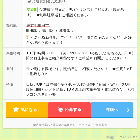
交通費別途支給あり
交通費全額支給 ■ガソリン代も全額支給（規定あ
交通費
り） ■無料駐車場もご相談ください
東京都町田市
勤務地
町田駅
/
鶴川駅
/
成瀬駅
/
…
＜選べる勤務地＞デイサービス ※ご自宅の近くなど、お好
きな場所を選べます！
★1日5時間～OK！ （例）9:00～18:00のあいだ もちろん1日8時
勤務時間
間のお仕事もご紹介可能です！ご希望をお聞かせください！★家
庭の都合でお休みが必要な場合も遠慮なくご相談ください。 ※
週最低15時間以上の勤務が必要です
長く働ける職場です。開始日はご相談ください！ ★短期2ヶ月
期間
～勤務もＯＫ
日払いOK
/
履歴書不要
/
40～50代活躍中
/
副業・WワークOK
/
特徴
服装自由
/
シフト勤務
/
10名以上の大量募集
/
電話対応なし
/
パ
ソコンスキル不要
気になる！
応募する
詳細へ
掲載元企業名
株式会社ネオキャリア ナイス！介護事業部
掲載日：2026.08.07