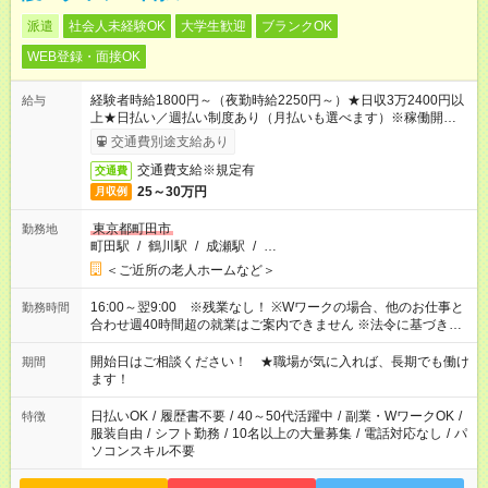
派遣
社会人未経験OK
大学生歓迎
ブランクOK
WEB登録・面接OK
経験者時給1800円～（夜勤時給2250円～）★日収3万2400円以
給与
上★日払い／週払い制度あり（月払いも選べます）※稼働開始時
は手続き完了次第のお支払いとなります。
交通費別途支給あり
交通費支給※規定有
交通費
25～30万円
月収例
東京都町田市
勤務地
町田駅
/
鶴川駅
/
成瀬駅
/
…
＜ご近所の老人ホームなど＞
16:00～翌9:00 ※残業なし！ ※Wワークの場合、他のお仕事と
勤務時間
合わせ週40時間超の就業はご案内できません ※法令に基づき、
週20時間以上勤務は社会保険への加入対象となります ※労働者
派遣法（日雇い派遣の原則禁止）により、短時間・短期間の就
開始日はご相談ください！ ★職場が気に入れば、長期でも働け
期間
業はご案内が難しい場合があります
ます！
日払いOK
/
履歴書不要
/
40～50代活躍中
/
副業・WワークOK
/
特徴
服装自由
/
シフト勤務
/
10名以上の大量募集
/
電話対応なし
/
パ
ソコンスキル不要