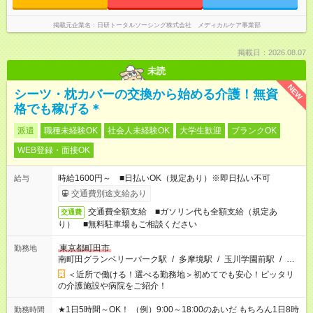
掲載元企業名
日研トータルソーシング株式会社 メディカルケア事業部
掲載日：2026.08.07
未読
NEW
シーツ・枕カバーの交換から始める介護！無資
格でも稼げる＊
派遣
職種未経験OK
社会人未経験OK
大学生歓迎
ブランクOK
WEB登録・面接OK
時給1600円～ ■日払いOK（規定あり）※即日払い不可
給与
交通費別途支給あり
交通費全額支給 ■ガソリン代も全額支給（規定あ
交通費
り） ■無料駐車場もご相談ください
東京都町田市
勤務地
南町田グランベリーパーク駅
/
多摩境駅
/
玉川学園前駅
/
…
＜近所で働ける！選べる勤務地＞初めてでも安心！ピッタリ
の介護施設や病院をご紹介！
★1日5時間～OK！ （例）9:00～18:00のあいだ もちろん1日8時
勤務時間