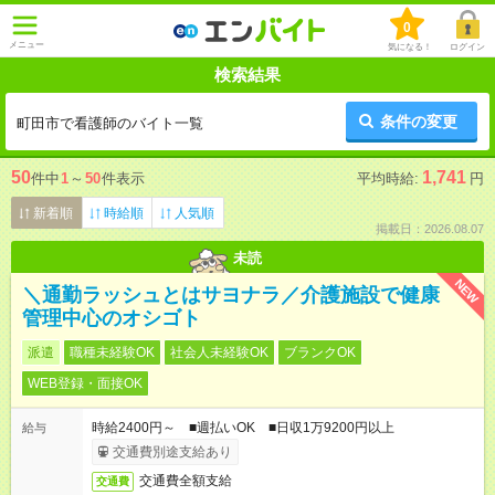
0
メニュー
気になる！
ログイン
検索結果
条件の変更
町田市で看護師のバイト一覧
50
1,741
件中
1
～
50
件表示
平均時給:
円
新着順
時給順
人気順
掲載日：2026.08.07
未読
NEW
＼通勤ラッシュとはサヨナラ／介護施設で健康
管理中心のオシゴト
派遣
職種未経験OK
社会人未経験OK
ブランクOK
WEB登録・面接OK
時給2400円～ ■週払いOK ■日収1万9200円以上
給与
交通費別途支給あり
交通費全額支給
交通費