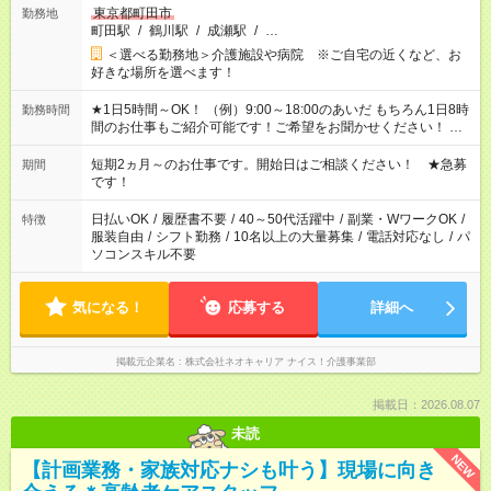
東京都町田市
勤務地
町田駅
/
鶴川駅
/
成瀬駅
/
…
＜選べる勤務地＞介護施設や病院 ※ご自宅の近くなど、お
好きな場所を選べます！
★1日5時間～OK！ （例）9:00～18:00のあいだ もちろん1日8時
勤務時間
間のお仕事もご紹介可能です！ご希望をお聞かせください！ ※
週最低15時間以上の勤務が必要です
短期2ヵ月～のお仕事です。開始日はご相談ください！ ★急募
期間
です！
日払いOK
/
履歴書不要
/
40～50代活躍中
/
副業・WワークOK
/
特徴
服装自由
/
シフト勤務
/
10名以上の大量募集
/
電話対応なし
/
パ
ソコンスキル不要
気になる！
応募する
詳細へ
掲載元企業名
株式会社ネオキャリア ナイス！介護事業部
掲載日：2026.08.07
未読
NEW
【計画業務・家族対応ナシも叶う】現場に向き