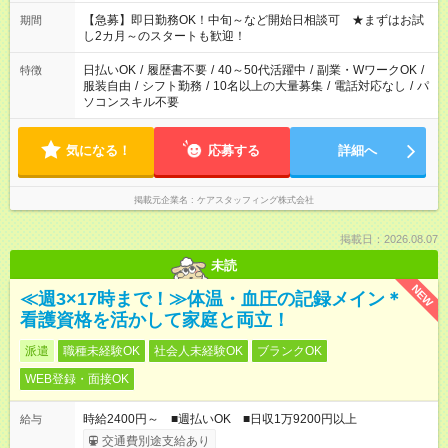
【急募】即日勤務OK！中旬～など開始日相談可 ★まずはお試
期間
し2カ月～のスタートも歓迎！
日払いOK
/
履歴書不要
/
40～50代活躍中
/
副業・WワークOK
/
特徴
服装自由
/
シフト勤務
/
10名以上の大量募集
/
電話対応なし
/
パ
ソコンスキル不要
気になる！
応募する
詳細へ
掲載元企業名
ケアスタッフィング株式会社
掲載日：2026.08.07
未読
NEW
≪週3×17時まで！≫体温・血圧の記録メイン＊
看護資格を活かして家庭と両立！
派遣
職種未経験OK
社会人未経験OK
ブランクOK
WEB登録・面接OK
時給2400円～ ■週払いOK ■日収1万9200円以上
給与
交通費別途支給あり