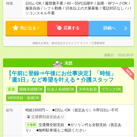
日払いOK
/
履歴書不要
/
40～50代活躍中
/
副業・WワークOK
/
特徴
服装自由
/
シフト勤務
/
10名以上の大量募集
/
電話対応なし
/
パ
ソコンスキル不要
気になる！
応募する
詳細へ
掲載元企業名
株式会社ネオキャリア ナイス！介護事業部
掲載日：2026.08.07
未読
NEW
【午前に登録⇒午後にお仕事決定】「時短」
「週3日」など希望を叶える＊介護スタッフ
派遣
職種未経験OK
社会人未経験OK
大学生歓迎
ブランクOK
WEB登録・面接OK
時給1600円～ ■日払いOK（規定あり）※即日払い不可
給与
交通費別途支給あり
交通費全額支給 ■ガソリン代も全額支給（規定あ
交通費
り） ■無料駐車場もご相談ください