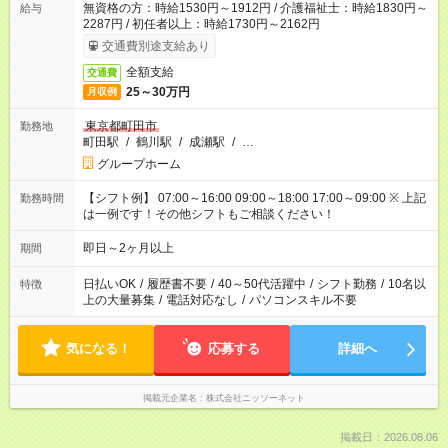
無資格の方：時給1530円～1912円 / 介護福祉士：時給1830円～
給与
2287円 / 初任者以上：時給1730円～2162円
交通費別途支給あり
全額支給
交通費
25～30万円
月収例
東京都町田市
勤務地
町田駅
/
鶴川駅
/
成瀬駅
/
…
グループホーム
【シフト例】 07:00～16:00 09:00～18:00 17:00～09:00 ※ 上記
勤務時間
は一例です！その他シフトもご相談ください！
即日～2ヶ月以上
期間
日払いOK
/
履歴書不要
/
40～50代活躍中
/
シフト勤務
/
10名以
特徴
上の大量募集
/
電話対応なし
/
パソコンスキル不要
気になる！
応募する
詳細へ
掲載元企業名
株式会社ニッソーネット
掲載日：2026.08.06