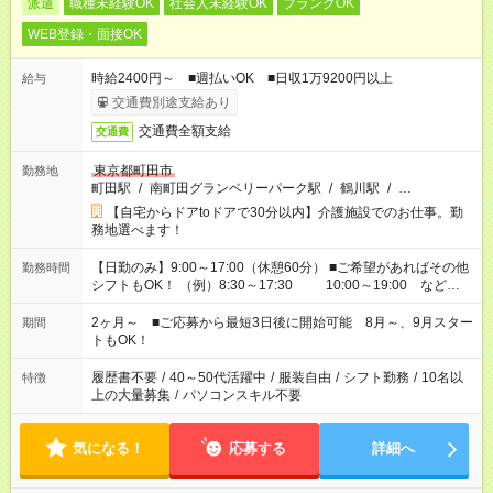
派遣
職種未経験OK
社会人未経験OK
ブランクOK
WEB登録・面接OK
時給2400円～ ■週払いOK ■日収1万9200円以上
給与
交通費別途支給あり
交通費全額支給
交通費
東京都町田市
勤務地
町田駅
/
南町田グランベリーパーク駅
/
鶴川駅
/
…
【自宅からドアtoドアで30分以内】介護施設でのお仕事。勤
務地選べます！
【日勤のみ】9:00～17:00（休憩60分） ■ご希望があればその他
勤務時間
シフトもOK！ （例）8:30～17:30 10:00～19:00 など
「家族とお休みを合わせたい」 「できれば残業はしたくない」
など、あなたのご希望に沿ったお仕事をご紹介します！ ※Wワ
2ヶ月～ ■ご応募から最短3日後に開始可能 8月～、9月スター
期間
ーク希望の方へ 今ご覧のお仕事で希望する勤務時間と、もう1つ
トもOK！
のお仕事の勤務時間。 合計で週40時間を超える場合は応募でき
ません
履歴書不要
/
40～50代活躍中
/
服装自由
/
シフト勤務
/
10名以
特徴
上の大量募集
/
パソコンスキル不要
気になる！
応募する
詳細へ