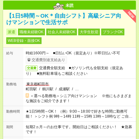
未読
NEW
【1日5時間～OK＊自由シフト】高級シニア向
けマンションで生活サポ
派遣
職種未経験OK
社会人未経験OK
大学生歓迎
ブランクOK
WEB登録・面接OK
時給1600円～ ■日払いOK（規定あり）※即日払い不可
給与
交通費別途支給あり
交通費全額支給 ■ガソリン代も全額支給（規定あ
交通費
り） ■無料駐車場もご相談ください
東京都町田市
勤務地
町田駅
/
鶴川駅
/
成瀬駅
/
…
＜選べる勤務地＞シニア向けマンション ※他にもさまざま
な施設をご紹介できます！
★1日5時間～OK！ （例）9:00～18:00で好きな時間に勤務可
勤務時間
能！ ＞シフト例 9時～14時 11時～15時 13時～18時など ご自身
のご都合に合わせて勤務時間をご相談ください！ ★家庭の都合
でお休みや時間の調整が必要な場合も遠慮なくご相談くださ
短期2ヵ月～のお仕事です。開始日はご相談ください！ ★急募
期間
い。
です！