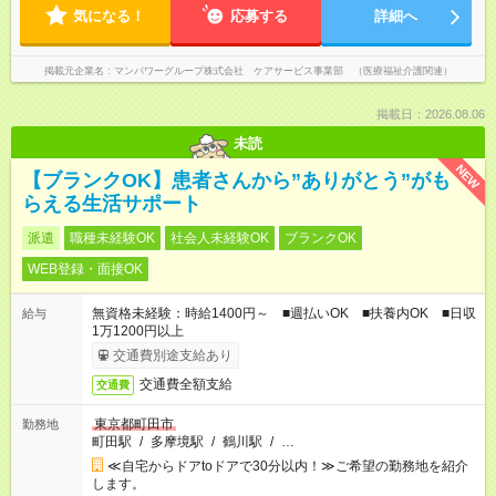
気になる！
応募する
詳細へ
掲載元企業名
マンパワーグループ株式会社 ケアサービス事業部 （医療福祉介護関連）
掲載日：2026.08.06
未読
NEW
【ブランクOK】患者さんから”ありがとう”がも
らえる生活サポート
派遣
職種未経験OK
社会人未経験OK
ブランクOK
WEB登録・面接OK
無資格未経験：時給1400円～ ■週払いOK ■扶養内OK ■日収
給与
1万1200円以上
交通費別途支給あり
交通費全額支給
交通費
東京都町田市
勤務地
町田駅
/
多摩境駅
/
鶴川駅
/
…
≪自宅からドアtoドアで30分以内！≫ご希望の勤務地を紹介
します。