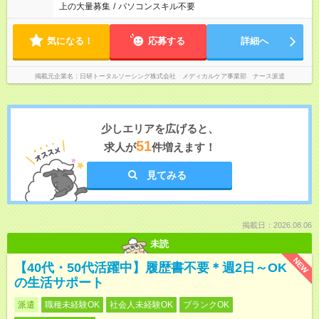
上の大量募集
/
パソコンスキル不要
気になる！
応募する
詳細へ
掲載元企業名
日研トータルソーシング株式会社 メディカルケア事業部 ナース派遣
少しエリアを広げると、
51
求人が
件増えます！
見てみる
掲載日：2026.08.06
未読
NEW
【40代・50代活躍中】履歴書不要＊週2日～OK
の生活サポート
派遣
職種未経験OK
社会人未経験OK
ブランクOK