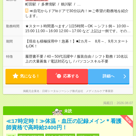
町田駅
/
多摩境駅
/
鶴川駅
/
…
≪自宅からドアtoドアで30分以内！≫ご希望の勤務地を紹介
します。
★スタート時間選べます／1日5時間～OK ～シフト例～ 10:00～
勤務時間
15:00 11:00～16:00 12:00～17:00 など 上記は一例です。その他
シフトもご相談ください。 ※Wワークの場合当社と合わせて法
定労働時間が週40時間を超えなければOKです。
【現在も積極採用中！急募！】■2カ月～ 8月～、9月スタート
期間
もOK！
履歴書不要
/
40～50代活躍中
/
服装自由
/
シフト勤務
/
10名以
特徴
上の大量募集
/
電話対応なし
/
パソコンスキル不要
気になる！
応募する
詳細へ
掲載元企業名
日研トータルソーシング株式会社 メディカルケア事業部
掲載日：2026.08.07
未読
NEW
≪17時定時！≫体温・血圧の記録メイン＊看護
師資格で高時給2400円！