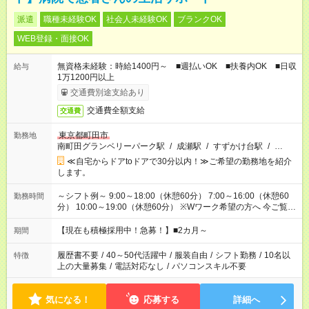
派遣
職種未経験OK
社会人未経験OK
ブランクOK
WEB登録・面接OK
無資格未経験：時給1400円～ ■週払いOK ■扶養内OK ■日収
給与
1万1200円以上
交通費別途支給あり
交通費全額支給
交通費
東京都町田市
勤務地
南町田グランベリーパーク駅
/
成瀬駅
/
すずかけ台駅
/
…
≪自宅からドアtoドアで30分以内！≫ご希望の勤務地を紹介
します。
～シフト例～ 9:00～18:00（休憩60分） 7:00～16:00（休憩60
勤務時間
分） 10:00～19:00（休憩60分） ※Wワーク希望の方へ 今ご覧の
お仕事で希望する勤務時間と、もう1つのお仕事の勤務時間の合
計が 週40時間を超えなければOKです。
【現在も積極採用中！急募！】■2カ月～
期間
履歴書不要
/
40～50代活躍中
/
服装自由
/
シフト勤務
/
10名以
特徴
上の大量募集
/
電話対応なし
/
パソコンスキル不要
気になる！
応募する
詳細へ