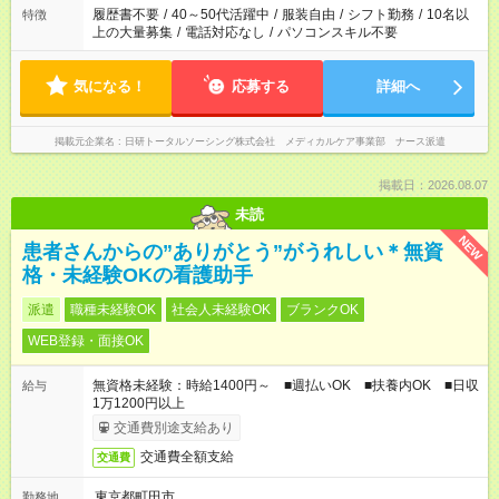
間を超える場合は応募できません
履歴書不要
/
40～50代活躍中
/
服装自由
/
シフト勤務
/
10名以
特徴
上の大量募集
/
電話対応なし
/
パソコンスキル不要
気になる！
応募する
詳細へ
掲載元企業名
日研トータルソーシング株式会社 メディカルケア事業部 ナース派遣
掲載日：2026.08.07
未読
NEW
患者さんからの”ありがとう”がうれしい＊無資
格・未経験OKの看護助手
派遣
職種未経験OK
社会人未経験OK
ブランクOK
WEB登録・面接OK
無資格未経験：時給1400円～ ■週払いOK ■扶養内OK ■日収
給与
1万1200円以上
交通費別途支給あり
交通費全額支給
交通費
東京都町田市
勤務地