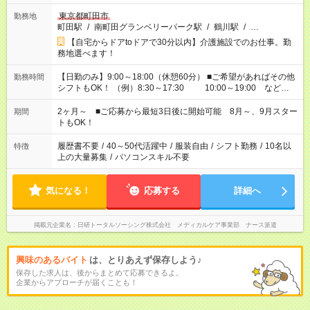
東京都町田市
勤務地
町田駅
/
南町田グランベリーパーク駅
/
鶴川駅
/
…
【自宅からドアtoドアで30分以内】介護施設でのお仕事。勤
務地選べます！
【日勤のみ】9:00～18:00（休憩60分） ■ご希望があればその他
勤務時間
シフトもOK！ （例）8:30～17:30 10:00～19:00 など
「家族とお休みを合わせたい」 「余裕を持って夕飯の準備がし
たい」 「できれば残業はしたくない」 など、ご希望があれば教
2ヶ月～ ■ご応募から最短3日後に開始可能 8月～、9月スター
期間
えてくださいね。 ※Wワーク希望の方へ 今ご覧のお仕事で希望
トもOK！
する勤務時間と、もう1つのお仕事の勤務時間。 合計で週40時
間を超える場合は応募できません
履歴書不要
/
40～50代活躍中
/
服装自由
/
シフト勤務
/
10名以
特徴
上の大量募集
/
パソコンスキル不要
気になる！
応募する
詳細へ
掲載元企業名
日研トータルソーシング株式会社 メディカルケア事業部 ナース派遣
興味のあるバイト
は、とりあえず保存しよう♪
保存した求人は、後からまとめて応募できるよ。
企業からアプローチが届くことも！