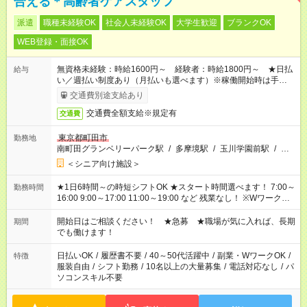
合える＊高齢者ケアスタッフ
派遣
職種未経験OK
社会人未経験OK
大学生歓迎
ブランクOK
WEB登録・面接OK
無資格未経験：時給1600円～ 経験者：時給1800円～ ★日払
給与
い／週払い制度あり（月払いも選べます）※稼働開始時は手続き
完了次第のお支払いとなります。
交通費別途支給あり
交通費全額支給※規定有
交通費
東京都町田市
勤務地
南町田グランベリーパーク駅
/
多摩境駅
/
玉川学園前駅
/
…
＜シニア向け施設＞
★1日6時間～の時短シフトOK ★スタート時間選べます！ 7:00～
勤務時間
16:00 9:00～17:00 11:00～19:00 など 残業なし！ ※Wワークの
場合、他のお仕事と合わせ週40時間超の就業はご案内できませ
ん ※法令に基づき、週20時間以上勤務は社会保険への加入対象
開始日はご相談ください！ ★急募 ★職場が気に入れば、長期
期間
となります ※労働者派遣法（日雇い派遣の原則禁止）により、
でも働けます！
短時間・短期間の就業はご案内が難しい場合があります
日払いOK
/
履歴書不要
/
40～50代活躍中
/
副業・WワークOK
/
特徴
服装自由
/
シフト勤務
/
10名以上の大量募集
/
電話対応なし
/
パ
ソコンスキル不要