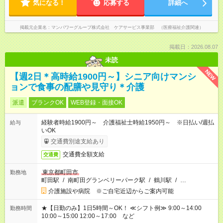
気になる！
応募する
詳細へ
掲載元企業名
マンパワーグループ株式会社 ケアサービス事業部 （医療福祉介護関連）
掲載日：2026.08.07
未読
NEW
【週2日＊高時給1900円～】シニア向けマンシ
ョンで食事の配膳や見守り＊介護
派遣
ブランクOK
WEB登録・面接OK
経験者時給1900円～ 介護福祉士時給1950円～ ※日払い/週払
給与
いOK
交通費別途支給あり
交通費全額支給
交通費
東京都町田市
勤務地
町田駅
/
南町田グランベリーパーク駅
/
鶴川駅
/
…
介護施設や病院 ※ご自宅近辺からご案内可能
★【日勤のみ】1日5時間～OK！ ≪シフト例≫ 9:00～14:00
勤務時間
10:00～15:00 12:00～17:00 など