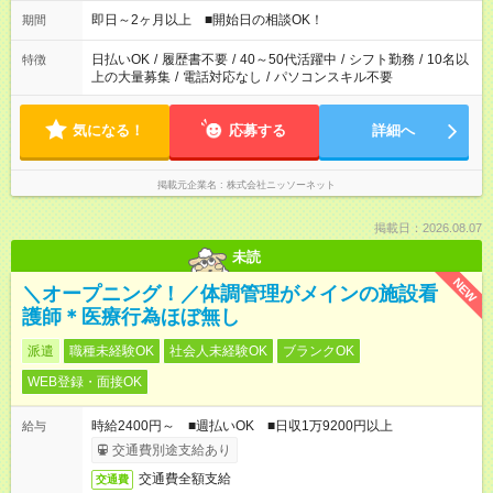
即日～2ヶ月以上 ■開始日の相談OK！
期間
日払いOK
/
履歴書不要
/
40～50代活躍中
/
シフト勤務
/
10名以
特徴
上の大量募集
/
電話対応なし
/
パソコンスキル不要
気になる！
応募する
詳細へ
掲載元企業名
株式会社ニッソーネット
掲載日：2026.08.07
未読
NEW
＼オープニング！／体調管理がメインの施設看
護師＊医療行為ほぼ無し
派遣
職種未経験OK
社会人未経験OK
ブランクOK
WEB登録・面接OK
時給2400円～ ■週払いOK ■日収1万9200円以上
給与
交通費別途支給あり
交通費全額支給
交通費