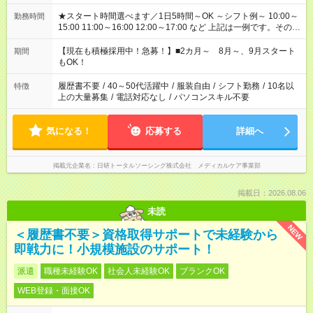
★スタート時間選べます／1日5時間～OK ～シフト例～ 10:00～
勤務時間
15:00 11:00～16:00 12:00～17:00 など 上記は一例です。その他
シフトもご相談ください。 ※Wワークの場合当社と合わせて法
定労働時間が週40時間を超えなければOKです。
【現在も積極採用中！急募！】■2カ月～ 8月～、9月スタート
期間
もOK！
履歴書不要
/
40～50代活躍中
/
服装自由
/
シフト勤務
/
10名以
特徴
上の大量募集
/
電話対応なし
/
パソコンスキル不要
気になる！
応募する
詳細へ
掲載元企業名
日研トータルソーシング株式会社 メディカルケア事業部
掲載日：2026.08.06
未読
NEW
＜履歴書不要＞資格取得サポートで未経験から
即戦力に！小規模施設のサポート！
派遣
職種未経験OK
社会人未経験OK
ブランクOK
WEB登録・面接OK