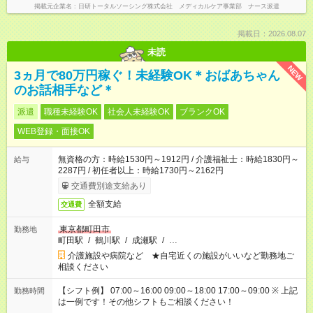
掲載元企業名
日研トータルソーシング株式会社 メディカルケア事業部 ナース派遣
掲載日：2026.08.07
未読
NEW
3ヵ月で80万円稼ぐ！未経験OK＊おばあちゃん
のお話相手など＊
派遣
職種未経験OK
社会人未経験OK
ブランクOK
WEB登録・面接OK
無資格の方：時給1530円～1912円 / 介護福祉士：時給1830円～
給与
2287円 / 初任者以上：時給1730円～2162円
交通費別途支給あり
全額支給
交通費
東京都町田市
勤務地
町田駅
/
鶴川駅
/
成瀬駅
/
…
介護施設や病院など ★自宅近くの施設がいいなど勤務地ご
相談ください
【シフト例】 07:00～16:00 09:00～18:00 17:00～09:00 ※ 上記
勤務時間
は一例です！その他シフトもご相談ください！