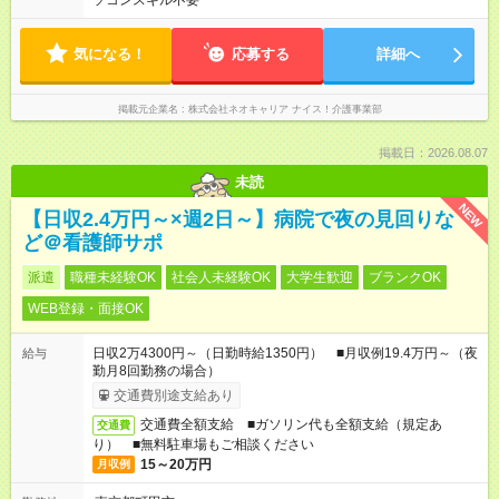
ソコンスキル不要
気になる！
応募する
詳細へ
掲載元企業名
株式会社ネオキャリア ナイス！介護事業部
掲載日：2026.08.07
未読
NEW
【日収2.4万円～×週2日～】病院で夜の見回りな
ど＠看護師サポ
派遣
職種未経験OK
社会人未経験OK
大学生歓迎
ブランクOK
WEB登録・面接OK
日収2万4300円～（日勤時給1350円） ■月収例19.4万円～（夜
給与
勤月8回勤務の場合）
交通費別途支給あり
交通費全額支給 ■ガソリン代も全額支給（規定あ
交通費
り） ■無料駐車場もご相談ください
15～20万円
月収例