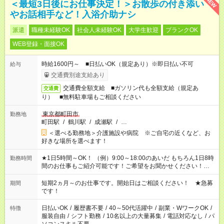
NEW
＜最短3日後にお仕事決定！＞お散歩の付き添い
やお話相手など！入浴介助ナシ
派遣
職種未経験OK
社会人未経験OK
大学生歓迎
ブランクOK
WEB登録・面接OK
時給1600円～ ■日払いOK（規定あり）※即日払い不可
給与
交通費別途支給あり
交通費全額支給 ■ガソリン代も全額支給（規定あ
交通費
り） ■無料駐車場もご相談ください
東京都町田市
勤務地
町田駅
/
鶴川駅
/
成瀬駅
/
…
＜選べる勤務地＞介護施設や病院 ※ご自宅の近くなど、お
好きな場所を選べます！
★1日5時間～OK！ （例）9:00～18:00のあいだ もちろん1日8時
勤務時間
間のお仕事もご紹介可能です！ご希望をお聞かせください！★家
庭の都合でお休みが必要な場合も遠慮なくご相談ください。 ※
週最低15時間以上の勤務が必要です
短期2ヵ月～のお仕事です。開始日はご相談ください！ ★急募
期間
です！
日払いOK
/
履歴書不要
/
40～50代活躍中
/
副業・WワークOK
/
特徴
服装自由
/
シフト勤務
/
10名以上の大量募集
/
電話対応なし
/
パ