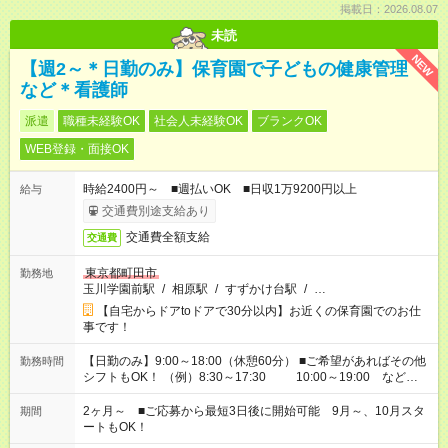
掲載日：2026.08.07
未読
NEW
【週2～＊日勤のみ】保育園で子どもの健康管理
など＊看護師
派遣
職種未経験OK
社会人未経験OK
ブランクOK
WEB登録・面接OK
時給2400円～ ■週払いOK ■日収1万9200円以上
給与
交通費別途支給あり
交通費全額支給
交通費
東京都町田市
勤務地
玉川学園前駅
/
相原駅
/
すずかけ台駅
/
…
【自宅からドアtoドアで30分以内】お近くの保育園でのお仕
事です！
【日勤のみ】9:00～18:00（休憩60分） ■ご希望があればその他
勤務時間
シフトもOK！ （例）8:30～17:30 10:00～19:00 など
「家族とお休みを合わせたい」 「余裕を持って夕飯の準備がし
たい」 「できれば残業はしたくない」 など、ご希望があれば教
2ヶ月～ ■ご応募から最短3日後に開始可能 9月～、10月スタ
期間
えてくださいね。 ※Wワーク希望の方へ 今ご覧のお仕事で希望
ートもOK！
する勤務時間と、もう1つのお仕事の勤務時間。 合計で週40時