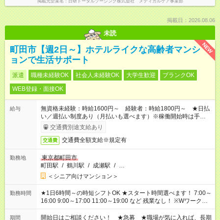
掲載元企業名
日研トータルソーシング株式会社 メディカルケア事業部
掲載日：2026.08.06
未読
NEW
町田市【週2日～】ホテルライクな高齢者マンシ
ョンで生活サポート
派遣
職種未経験OK
社会人未経験OK
大学生歓迎
ブランクOK
WEB登録・面接OK
無資格未経験：時給1600円～ 経験者：時給1800円～ ★日払
給与
い／週払い制度あり（月払いも選べます）※稼働開始時は手続き
完了次第のお支払いとなります。
交通費別途支給あり
交通費全額支給※規定有
交通費
東京都町田市
勤務地
町田駅
/
鶴川駅
/
成瀬駅
/
…
＜シニア向けマンション＞
★1日6時間～の時短シフトOK ★スタート時間選べます！ 7:00～
勤務時間
16:00 9:00～17:00 11:00～19:00 など 残業なし！ ※Wワークの
場合、他のお仕事と合わせ週40時間超の就業はご案内できませ
ん ※法令に基づき、週20時間以上勤務は社会保険への加入対象
開始日はご相談ください！ ★急募 ★職場が気に入れば、長期
期間