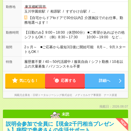
東京都町田市
勤務地
玉川学園前駅
/
相原駅
/
すずかけ台駅
/
…
【自宅からドアtoドアで30分以内】介護施設でのお仕事。勤
務地選べます！
【日勤のみ】9:00～18:00（休憩60分） ■ご希望があればその他
勤務時間
シフトもOK！ （例）8:30～17:30 10:00～19:00 など
「家族とお休みを合わせたい」 「できれば残業はしたくない」
など、あなたのご希望に沿ったお仕事をご紹介します！ ※Wワ
2ヶ月～ ■ご応募から最短3日後に開始可能 8月～、9月スター
期間
ーク希望の方へ 今ご覧のお仕事で希望する勤務時間と、もう1つ
トもOK！
のお仕事の勤務時間。 合計で週40時間を超える場合は応募でき
ません
履歴書不要
/
40～50代活躍中
/
服装自由
/
シフト勤務
/
10名以
特徴
上の大量募集
/
パソコンスキル不要
気になる！
応募する
詳細へ
掲載元企業名
日研トータルソーシング株式会社 メディカルケア事業部 ナース派遣
掲載日：2026.08.07
未読
NEW
説明会参加で全員に【現金2千円相当プレゼン
ト】病院で患者さんの生活サポート