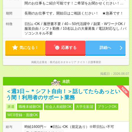
間のお仕事もご紹介可能です！ご希望をお聞かせください！★家
庭の都合でお休みが必要な場合も遠慮なくご相談ください。 ※
週最低15時間以上の勤務が必要です
長期のお仕事です。開始日はご相談ください！ ★急募です！
期間
日払いOK
/
履歴書不要
/
40～50代活躍中
/
副業・WワークOK
/
特徴
服装自由
/
シフト勤務
/
10名以上の大量募集
/
電話対応なし
/
パ
ソコンスキル不要
気になる！
応募する
詳細へ
掲載元企業名
株式会社ネオキャリア ナイス！介護事業部
掲載日：2026.08.07
未読
NEW
＜週3日～＊シフト自由！＞話してたらあっとい
う間！利用者のサポート業務
派遣
職種未経験OK
社会人未経験OK
大学生歓迎
ブランクOK
WEB登録・面接OK
時給1600円～ ■日払いOK（規定あり）※即日払い不可
給与