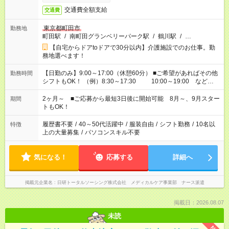
交通費全額支給
交通費
東京都町田市
勤務地
町田駅
/
南町田グランベリーパーク駅
/
鶴川駅
/
…
【自宅からドアtoドアで30分以内】介護施設でのお仕事。勤
務地選べます！
【日勤のみ】9:00～17:00（休憩60分） ■ご希望があればその他
勤務時間
シフトもOK！ （例）8:30～17:30 10:00～19:00 など
「家族とお休みを合わせたい」 「できれば残業はしたくない」
など、あなたのご希望に沿ったお仕事をご紹介します！ ※Wワ
2ヶ月～ ■ご応募から最短3日後に開始可能 8月～、9月スター
期間
ーク希望の方へ 今ご覧のお仕事で希望する勤務時間と、もう1つ
トもOK！
のお仕事の勤務時間。 合計で週40時間を超える場合は応募でき
ません
履歴書不要
/
40～50代活躍中
/
服装自由
/
シフト勤務
/
10名以
特徴
上の大量募集
/
パソコンスキル不要
気になる！
応募する
詳細へ
掲載元企業名
日研トータルソーシング株式会社 メディカルケア事業部 ナース派遣
掲載日：2026.08.07
未読