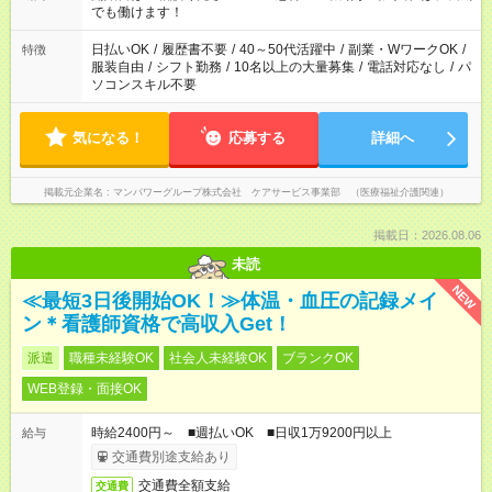
となります ※労働者派遣法（日雇い派遣の原則禁止）により、
でも働けます！
短時間・短期間の就業はご案内が難しい場合があります
日払いOK
/
履歴書不要
/
40～50代活躍中
/
副業・WワークOK
/
特徴
服装自由
/
シフト勤務
/
10名以上の大量募集
/
電話対応なし
/
パ
ソコンスキル不要
気になる！
応募する
詳細へ
掲載元企業名
マンパワーグループ株式会社 ケアサービス事業部 （医療福祉介護関連）
掲載日：2026.08.06
未読
NEW
≪最短3日後開始OK！≫体温・血圧の記録メイ
ン＊看護師資格で高収入Get！
派遣
職種未経験OK
社会人未経験OK
ブランクOK
WEB登録・面接OK
時給2400円～ ■週払いOK ■日収1万9200円以上
給与
交通費別途支給あり
交通費全額支給
交通費