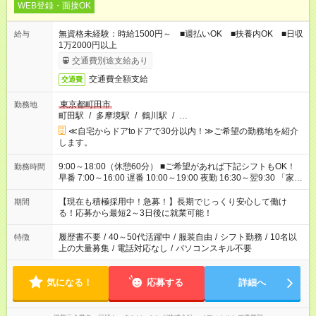
WEB登録・面接OK
無資格未経験：時給1500円～ ■週払いOK ■扶養内OK ■日収
給与
1万2000円以上
交通費別途支給あり
交通費全額支給
交通費
東京都町田市
勤務地
町田駅
/
多摩境駅
/
鶴川駅
/
…
≪自宅からドアtoドアで30分以内！≫ご希望の勤務地を紹介
します。
9:00～18:00（休憩60分） ■ご希望があれば下記シフトもOK！
勤務時間
早番 7:00～16:00 遅番 10:00～19:00 夜勤 16:30～翌9:30 「家族
と休みを合わせたい」 「余裕を持って夕飯の準備がしたい」
「できれば残業はしたくない」 など、ご希望を教えてください
【現在も積極採用中！急募！】長期でじっくり安心して働け
期間
ね。 ※Wワーク希望の方へ 今ご覧のお仕事で希望する勤務時間
る！応募から最短2～3日後に就業可能！
と、もう1つのお仕事の勤務時間が 合計で週40時間を超える場
合は応募できません。
履歴書不要
/
40～50代活躍中
/
服装自由
/
シフト勤務
/
10名以
特徴
上の大量募集
/
電話対応なし
/
パソコンスキル不要
気になる！
応募する
詳細へ