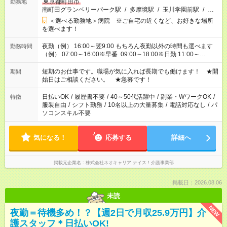
東京都町田市
勤務地
南町田グランベリーパーク駅
/
多摩境駅
/
玉川学園前駅
/
…
＜選べる勤務地＞病院 ※ご自宅の近くなど、お好きな場所
を選べます！
夜勤（例） 16:00～翌9:00 もちろん夜勤以外の時間も選べます
勤務時間
（例） 07:00～16:00※早番 09:00～18:00※日勤 11:00～
20:00※遅番 ※時間は、固定・選べる施設もあるので、ご希望が
あれば調整できます！ ※シフト制。勤務地により実働時間が異
短期のお仕事です。職場が気に入れば長期でも働けます！ ★開
期間
なります。★家庭の都合でお休みが必要な場合も遠慮なくご相談
始日はご相談ください。 ★急募です！
ください。
日払いOK
/
履歴書不要
/
40～50代活躍中
/
副業・WワークOK
/
特徴
服装自由
/
シフト勤務
/
10名以上の大量募集
/
電話対応なし
/
パ
ソコンスキル不要
気になる！
応募する
詳細へ
掲載元企業名
株式会社ネオキャリア ナイス！介護事業部
掲載日：2026.08.06
未読
NEW
夜勤＝待機多め！？【週2日で月収25.9万円】介
護スタッフ＊日払いOK!