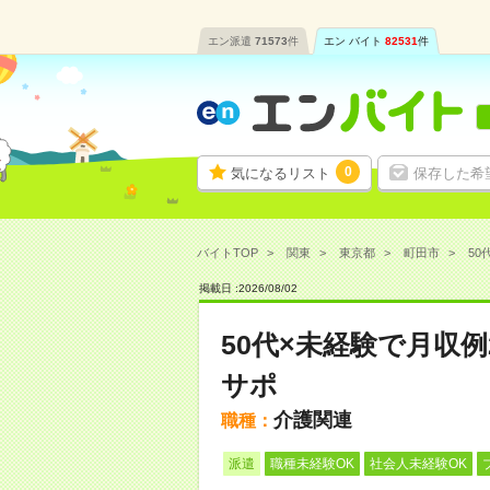
エン派遣
71573
件
エン バイト
82531
件
0
気になるリスト
保存した希
バイトTOP
関東
東京都
町田市
50
掲載日 :
2026
/
08
/
02
50代×未経験で月収例
サポ
介護関連
職種：
派遣
職種未経験OK
社会人未経験OK