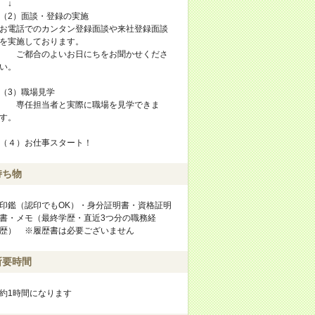
↓
（2）面談・登録の実施
お電話でのカンタン登録面談や来社登録面談
を実施しております。
ご都合のよいお日にちをお聞かせくださ
い。
（3）職場見学
専任担当者と実際に職場を見学できま
す。
（４）お仕事スタート！
持ち物
印鑑（認印でもOK）・身分証明書・資格証明
書・メモ（最終学歴・直近3つ分の職務経
歴） ※履歴書は必要ございません
所要時間
約1時間になります