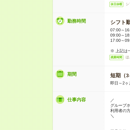
シ
休日休暇
勤務時間
シフト勤
07:00～16
09:00～18
17:00～09
※ 上記は
ほ
残業時間
期間
短期（3
即日～2ヶ
仕事内容
／
グループ
利用者の
＼