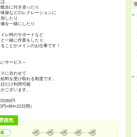
には…
や散歩に付き添ったり
や体操などのレクレーションに
加したり
準備を一緒にしたり
トイレ時のサポートなど
方と一緒に作業をしたり、
することがメインのお仕事です！
払いサービス～
ースに合わせて
お給料を受け取れる制度です。
い日だけ利用可能
定がございます。
9280円
0円×8H×22日間）
雰囲気
層