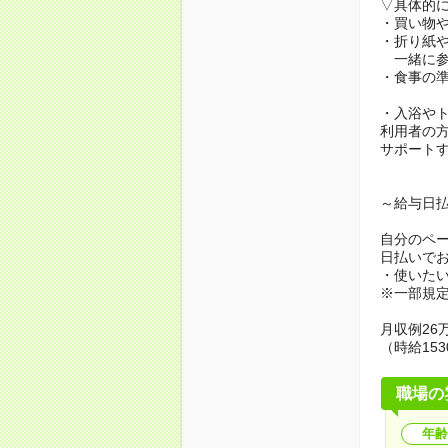
▽具体的
・買い物
・折り紙
一緒に参
・食事の
・入浴や
利用者の
サポート
～給与日
自分のペ
日払いで
・使いた
※一部規
月収例26万
（時給153
職場の
年齢