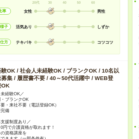
20代
30
40
50
60
比率
女性
男性
様子
活気あり
しずか
仕方
テキパキ
コツコツ
OK / 社会人未経験OK / ブランクOK / 10名以
集 / 履歴書不要 / 40～50代活躍中 / WEB登
OK
未経験OK／
・ブランクOK
要・来社不要（電話登録OK）
険完備
得支援制度あり／
0円で介護資格が取れます！
修の資格講座を
講できます（一部条件有）