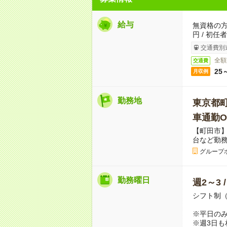
給与
無資格の方：
円 / 初任
交通費別
全額
交通費
25
月収例
勤務地
東京都
車通勤O
【町田市
台など勤
グループ
勤務曜日
週2～3 
シフト制
※平日のみ
※週3日も