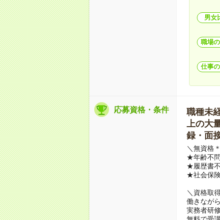
男女
職場の
仕事の
応募資格・条件
職種未経験
上の大量募
録・面接
＼無資格＊
★年齢不問
★履歴書不
★社会保
＼資格取
働きながら
実務者研
無料で受