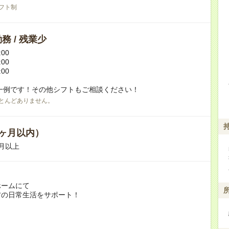
フト制
務 / 残業少
:00
:00
:00
一例です！その他シフトもご相談ください！
とんどありません。
ヶ月以内）
月以上
ホームにて
方の日常生活をサポート！