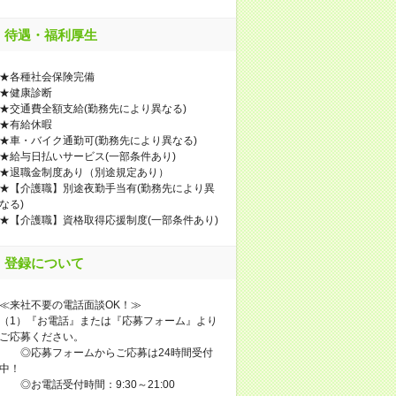
待遇・福利厚生
★各種社会保険完備
★健康診断
★交通費全額支給(勤務先により異なる)
★有給休暇
★車・バイク通勤可(勤務先により異なる)
★給与日払いサービス(一部条件あり)
★退職金制度あり（別途規定あり）
★【介護職】別途夜勤手当有(勤務先により異
なる)
★【介護職】資格取得応援制度(一部条件あり)
登録について
≪来社不要の電話面談OK！≫
（1）『お電話』または『応募フォーム』より
ご応募ください。
◎応募フォームからご応募は24時間受付
中！
◎お電話受付時間：9:30～21:00