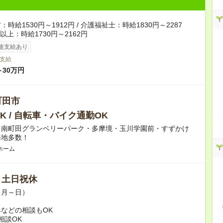
時給1530円～1912円 / 介護福祉士：時給1830円～2287
者以上：時給1730円～2162円
途支給あり
支給
～30万円
町田市
K / 自転車・バイク通勤OK
】南町田グランベリーパーク・多摩境・玉川学園前・すずかけ
務地多数！
ホーム
/ 土日祝休
（月～日）
などの相談もOK
相談OK