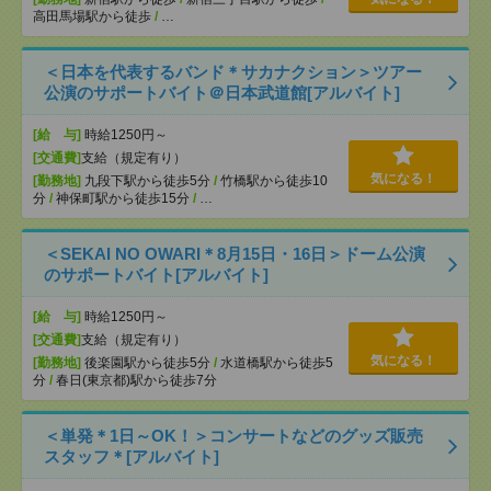
高田馬場駅から徒歩
/
…
＜日本を代表するバンド＊サカナクション＞ツアー
公演のサポートバイト＠日本武道館[アルバイト]
[給 与]
時給1250円～
[交通費]
支給（規定有り）
気になる！
[勤務地]
九段下駅から徒歩5分
/
竹橋駅から徒歩10
分
/
神保町駅から徒歩15分
/
…
＜SEKAI NO OWARI＊8月15日・16日＞ドーム公演
のサポートバイト[アルバイト]
[給 与]
時給1250円～
[交通費]
支給（規定有り）
気になる！
[勤務地]
後楽園駅から徒歩5分
/
水道橋駅から徒歩5
分
/
春日(東京都)駅から徒歩7分
＜単発＊1日～OK！＞コンサートなどのグッズ販売
スタッフ＊[アルバイト]