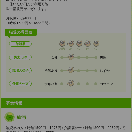
・使いたい日だけ利用可能
※一部規定がございます。
月収例26万4000円
（時給1500円×8H×22日間）
職場の雰囲気
年齢層
20代
30
40
50
60
男女比率
女性
男性
職場の様子
活気あり
しずか
仕事の仕方
テキパキ
コツコツ
募集情報
給与
無資格の方：時給1500円～1875円 / 介護福祉士：時給1800円～2250円 / 初