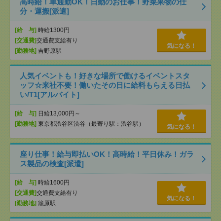
高時給！車通勤OK！日勤のお仕事！野菜果物の仕
分・運搬[派遣]
[給 与]
時給1300円
[交通費]
交通費支給有り
気になる！
[勤務地]
吉野原駅
人気イベントも！好きな場所で働けるイベントスタ
ッフ☆来社不要！働いたその日に給料もらえる日払
い/T1[アルバイト]
[給 与]
日給13,000円～
[勤務地]
東京都渋谷区渋谷（最寄り駅：渋谷駅）
気になる！
座り仕事！給与即払いOK！高時給！平日休み！ガラ
ス製品の検査[派遣]
[給 与]
時給1600円
[交通費]
交通費支給有り
気になる！
[勤務地]
籠原駅