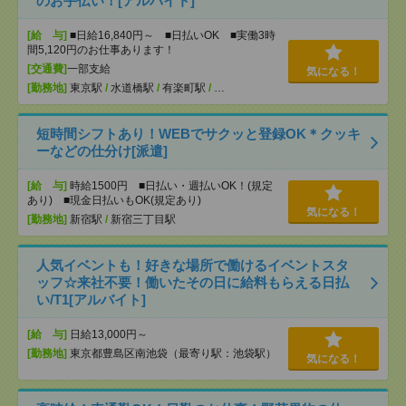
のお手伝い！[アルバイト]
[給 与]
■日給16,840円～ ■日払いOK ■実働3時
間5,120円のお仕事あります！
[交通費]
一部支給
気になる！
[勤務地]
東京駅
/
水道橋駅
/
有楽町駅
/
…
短時間シフトあり！WEBでサクッと登録OK＊クッキ
ーなどの仕分け[派遣]
[給 与]
時給1500円 ■日払い・週払いOK！(規定
あり) ■現金日払いもOK(規定あり)
気になる！
[勤務地]
新宿駅
/
新宿三丁目駅
人気イベントも！好きな場所で働けるイベントスタ
ッフ☆来社不要！働いたその日に給料もらえる日払
い/T1[アルバイト]
[給 与]
日給13,000円～
[勤務地]
東京都豊島区南池袋（最寄り駅：池袋駅）
気になる！