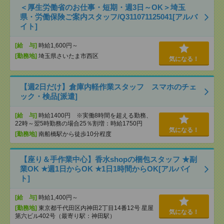
＜厚生労働省のお仕事・短期・週3日～OK＞埼玉
県・労働保険ご案内スタッフ/Q311071125041[アルバ
イト]
[給 与]
時給1,600円～
[勤務地]
埼玉県さいたま市西区
気になる！
【週2日だけ】倉庫内軽作業スタッフ スマホのチェ
ック・検品[派遣]
[給 与]
時給1400円 ※実働8時間を超える勤務、
22時～翌5時勤務の場合25％割増：時給1750円
気になる！
[勤務地]
南船橋駅から徒歩10分程度
【座り＆手作業中心】香水shopの梱包スタッフ ★副
業OK ★週1日からOK ★1日1時間からOK[アルバイ
ト]
[給 与]
時給1,400円～
[勤務地]
東京都千代田区内神田2丁目14番12号 星屋
気になる！
第六ビル402号（最寄り駅：神田駅）