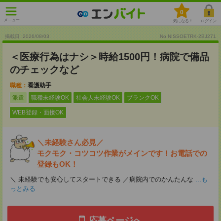
0
メニュー
気になる！
ログイン
掲載日 :2026
/
08
/
03
No.NISSOETRK-2BJ271
＜医療行為はナシ＞時給1500円！病院で備品
のチェックなど
職種：
看護助手
派遣
職種未経験OK
社会人未経験OK
ブランクOK
WEB登録・面接OK
＼未経験さん必見／
モクモク・コツコツ作業がメインです！お電話での
登録もOK！
＼ 未経験でも安心してスタートできる ／病院内でのかんたんな
...も
っとみる
応募ページへ