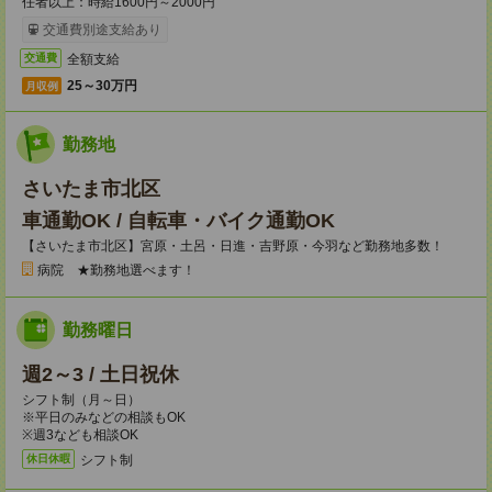
任者以上：時給1600円～2000円
交通費別途支給あり
全額支給
交通費
25～30万円
月収例
勤務地
さいたま市北区
車通勤OK / 自転車・バイク通勤OK
【さいたま市北区】宮原・土呂・日進・吉野原・今羽など勤務地多数！
病院 ★勤務地選べます！
勤務曜日
週2～3 / 土日祝休
シフト制（月～日）
※平日のみなどの相談もOK
※週3なども相談OK
シフト制
休日休暇