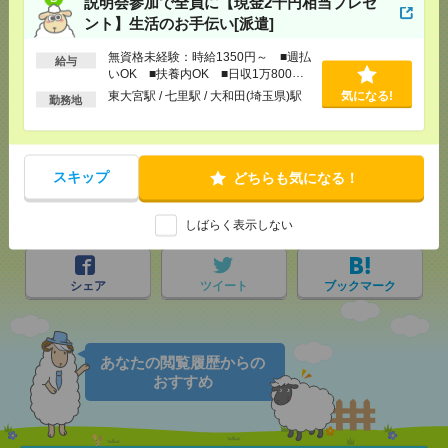
説明会参加で全員に【現金2千円相当プレゼ
ント】生活のお手伝い[派遣]
無資格未経験：時給1350円～ ■週払
給与
いOK ■扶養内OK ■日収1万800円
応募ページへ
以上
東大宮駅 / 七里駅 / 大和田(埼玉県)駅
気になる!
勤務地
気になる！
スキップ
どちらも気になる！
メール
LINE
で送る
で送る
しばらく表示しない
シェア
ツイート
ブックマーク
あなたの閲覧履歴からの
おすすめ