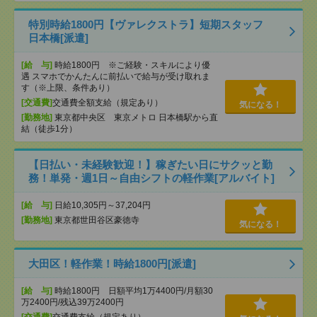
特別時給1800円【ヴァレクストラ】短期スタッフ
日本橋[派遣]
[給 与]
時給1800円 ※ご経験・スキルにより優
遇 スマホでかんたんに前払いで給与が受け取れま
す（※上限、条件あり）
[交通費]
交通費全額支給（規定あり）
気になる！
[勤務地]
東京都中央区 東京メトロ 日本橋駅から直
結（徒歩1分）
【日払い・未経験歓迎！】稼ぎたい日にサクッと勤
務！単発・週1日～自由シフトの軽作業[アルバイト]
[給 与]
日給10,305円～37,204円
[勤務地]
東京都世田谷区豪徳寺
気になる！
大田区！軽作業！時給1800円[派遣]
[給 与]
時給1800円 日額平均1万4400円/月額30
万2400円/残込39万2400円