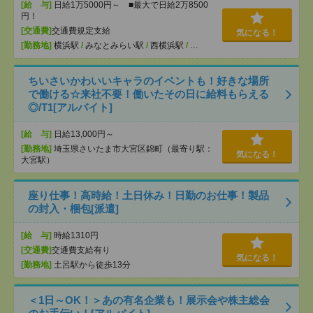
[給 与]
日給1万5000円～ ■最大で日給2万8500
円！
[交通費]
交通費規定支給
気になる！
[勤務地]
横浜駅
/
みなとみらい駅
/
西横浜駅
/
…
ちいさいかわいいキャラのイベントも！好きな場所
で働ける☆来社不要！働いたその日に給料もらえる
◎/T1[アルバイト]
[給 与]
日給13,000円～
[勤務地]
埼玉県さいたま市大宮区錦町（最寄り駅：
気になる！
大宮駅）
座り仕事！高時給！土日休み！日勤のお仕事！製品
の封入・梱包[派遣]
[給 与]
時給1310円
[交通費]
交通費支給有り
気になる！
[勤務地]
土呂駅から徒歩13分
＜1日～OK！＞あの有名企業も！展示会や株主総会