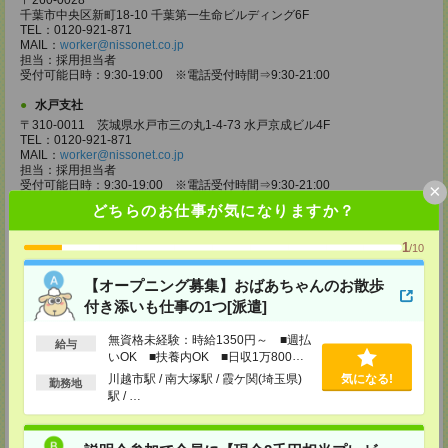
〒260-0028
千葉市中央区新町18-10 千葉第一生命ビルディング6F
TEL：0120-921-871
MAIL：
worker@nissonet.co.jp
担当：採用担当者
受付可能日時：9:30-19:00 ※電話受付時間⇒9:30-21:00
水戸支社
〒310-0011 茨城県水戸市三の丸1-4-73 水戸京成ビル4F
TEL：0120-921-871
MAIL：
worker@nissonet.co.jp
担当：採用担当者
受付可能日時：9:30-19:00 ※電話受付時間⇒9:30-21:00
×
どちらのお仕事が気になりますか？
宇都宮支社
〒320-0811 栃木県宇都宮市大通り1-2-11 フコク生命ビル4F
1
/10
TEL：0120-921-871
MAIL：
worker@nissonet.co.jp
担当：採用担当者
【オープニング募集】おばあちゃんのお散歩
受付可能日時：9:30-19:00 ※電話受付時間⇒9:30-21:00
付き添いも仕事の1つ[派遣]
高崎支社
無資格未経験：時給1350円～ ■週払
給与
埼玉県さいたま市大宮区仲町2-23-2 大宮仲町センタービル3F（さいたま
いOK ■扶養内OK ■日収1万800円
支社内）
以上
TEL：0120-921-871
川越市駅 / 南大塚駅 / 霞ケ関(埼玉県)
気になる!
勤務地
MAIL：
worker@nissonet.co.jp
駅 / …
担当：採用担当者
受付可能日時：9:30-19:00 ※電話受付時間⇒9:30-21:00