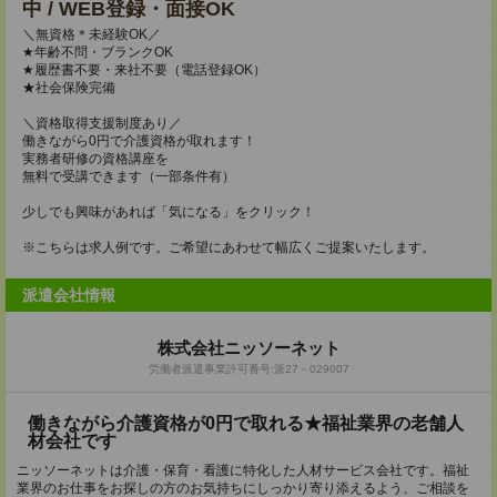
中 / WEB登録・面接OK
＼無資格＊未経験OK／
★年齢不問・ブランクOK
★履歴書不要・来社不要（電話登録OK）
★社会保険完備
＼資格取得支援制度あり／
働きながら0円で介護資格が取れます！
実務者研修の資格講座を
無料で受講できます（一部条件有）
少しでも興味があれば「気になる」をクリック！
※こちらは求人例です。ご希望にあわせて幅広くご提案いたします。
派遣会社情報
株式会社ニッソーネット
労働者派遣事業許可番号:派27－029007
働きながら介護資格が0円で取れる★福祉業界の老舗人
材会社です
ニッソーネットは介護・保育・看護に特化した人材サービス会社です。福祉
業界のお仕事をお探しの方のお気持ちにしっかり寄り添えるよう、ご相談を