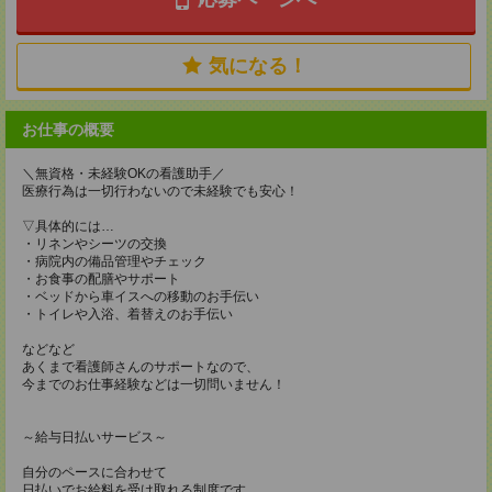
気になる！
お仕事の概要
＼無資格・未経験OKの看護助手／
医療行為は一切行わないので未経験でも安心！
▽具体的には…
・リネンやシーツの交換
・病院内の備品管理やチェック
・お食事の配膳やサポート
・ベッドから車イスへの移動のお手伝い
・トイレや入浴、着替えのお手伝い
などなど
あくまで看護師さんのサポートなので、
今までのお仕事経験などは一切問いません！
～給与日払いサービス～
自分のペースに合わせて
日払いでお給料を受け取れる制度です。