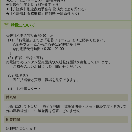
★給与日払いサービス(一部条件あり)
★退職金制度あり（別途規定あり）
★【介護職】別途夜勤手当有(勤務先により異なる)
★【介護職】資格取得応援制度(一部条件あり)
登録について
≪来社不要の電話面談OK！≫
（1）『お電話』または『応募フォーム』よりご応募ください。
◎応募フォームからご応募は24時間受付中！
◎お電話受付時間：9:30～21:00
↓
（2）面談・登録の実施
お電話でのカンタン登録面談や来社登録面談を実施しております。
ご都合のよいお日にちをお聞かせください。
（3）職場見学
専任担当者と実際に職場を見学できます。
（４）お仕事スタート！
持ち物
印鑑（認印でもOK）・身分証明書・資格証明書・メモ（最終学歴・直近3つ
分の職務経歴） ※履歴書は必要ございません
所要時間
約1時間になります