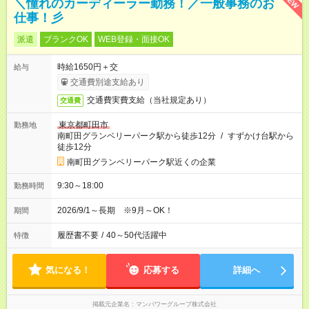
NEW
＼憧れのカーディーラー勤務！／一般事務のお
仕事！彡
派遣
ブランクOK
WEB登録・面接OK
時給1650円＋交
給与
交通費別途支給あり
交通費実費支給（当社規定あり）
交通費
東京都町田市
勤務地
南町田グランベリーパーク駅から徒歩12分
/
すずかけ台駅から
徒歩12分
南町田グランベリーパーク駅近くの企業
9:30～18:00
勤務時間
2026/9/1～長期 ※9月～OK！
期間
履歴書不要
/
40～50代活躍中
特徴
気になる！
応募する
詳細へ
掲載元企業名
マンパワーグループ株式会社