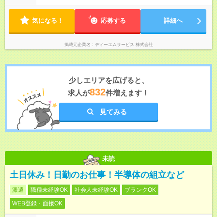
気になる！
応募する
詳細へ
掲載元企業名
ディーエムサービス 株式会社
少しエリアを広げると、
832
求人が
件増えます！
見てみる
未読
土日休み！日勤のお仕事！半導体の組立など
派遣
職種未経験OK
社会人未経験OK
ブランクOK
WEB登録・面接OK