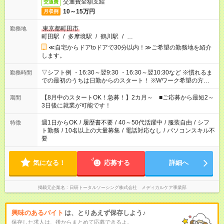
交通費全額支給
交通費
10～15万円
月収例
東京都町田市
勤務地
町田駅
/
多摩境駅
/
鶴川駅
/
…
≪自宅からドアtoドアで30分以内！≫ご希望の勤務地を紹介
します。
▽シフト例 ・16:30～翌9:30 ・16:30～翌10:30など ※慣れるま
勤務時間
での最初のうちは日勤からのスタート！ ※Wワーク希望の方へ
今ご覧のお仕事で希望する勤務時間と、もう1つのお仕事の勤務
時間。 合計で週40時間を超える場合は応募できません。
【8月中のスタートOK！急募！】2カ月～ ■ご応募から最短2～
期間
3日後に就業が可能です！
週1日からOK
/
履歴書不要
/
40～50代活躍中
/
服装自由
/
シフ
特徴
ト勤務
/
10名以上の大量募集
/
電話対応なし
/
パソコンスキル不
要
気になる！
応募する
詳細へ
掲載元企業名
日研トータルソーシング株式会社 メディカルケア事業部
興味のあるバイト
は、とりあえず保存しよう♪
保存した求人は、後からまとめて応募できるよ。