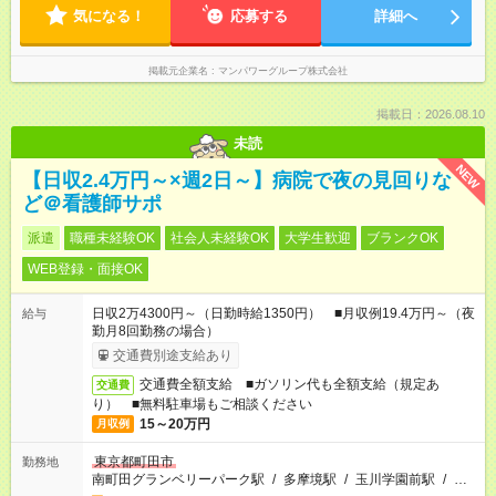
気になる！
応募する
詳細へ
掲載元企業名
マンパワーグループ株式会社
掲載日：2026.08.10
未読
NEW
【日収2.4万円～×週2日～】病院で夜の見回りな
ど＠看護師サポ
派遣
職種未経験OK
社会人未経験OK
大学生歓迎
ブランクOK
WEB登録・面接OK
日収2万4300円～（日勤時給1350円） ■月収例19.4万円～（夜
給与
勤月8回勤務の場合）
交通費別途支給あり
交通費全額支給 ■ガソリン代も全額支給（規定あ
交通費
り） ■無料駐車場もご相談ください
15～20万円
月収例
東京都町田市
勤務地
南町田グランベリーパーク駅
/
多摩境駅
/
玉川学園前駅
/
…