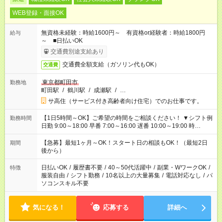
WEB登録・面接OK
無資格未経験：時給1600円～ 有資格or経験者：時給1800円
給与
～ ■日払いOK
交通費別途支給あり
交通費全額支給（ガソリン代もOK）
交通費
東京都町田市
勤務地
町田駅
/
鶴川駅
/
成瀬駅
/
…
サ高住（サービス付き高齢者向け住宅）でのお仕事です。
【1日5時間～OK】ご希望の時間をご相談ください！ ▼シフト例
勤務時間
日勤 9:00～18:00 早番 7:00～16:00 遅番 10:00～19:00 時
短 10:00～15:00 上記はあくまで一例です。 「夕方までには帰宅
しておきたい」 「朝はゆっくりのスタートがいい」 「お昼の時
【急募】最短1ヶ月～OK！スタート日の相談もOK！（最短2日
期間
間を有効に使いたい」 など、ご希望があれば教えてください
後から）
ね。
日払いOK
/
履歴書不要
/
40～50代活躍中
/
副業・WワークOK
/
特徴
服装自由
/
シフト勤務
/
10名以上の大量募集
/
電話対応なし
/
パ
ソコンスキル不要
気になる！
応募する
詳細へ