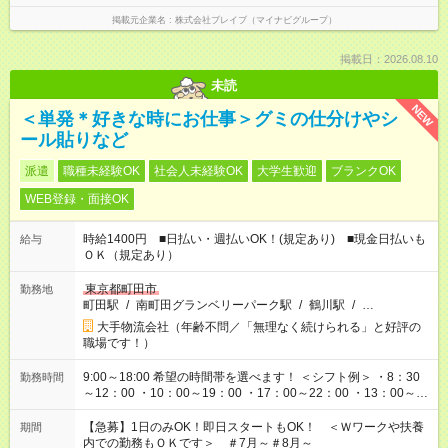
掲載元企業名
株式会社ブレイブ（マイナビグループ）
掲載日：2026.08.10
未読
NEW
＜単発＊好きな時にお仕事＞グミの仕分けやシ
ール貼りなど
派遣
職種未経験OK
社会人未経験OK
大学生歓迎
ブランクOK
WEB登録・面接OK
時給1400円 ■日払い・週払いOK！(規定あり) ■現金日払いも
給与
ＯＫ（規定あり）
東京都町田市
勤務地
町田駅
/
南町田グランベリーパーク駅
/
鶴川駅
/
…
大手物流会社（年齢不問／「無理なく続けられる」と好評の
職場です！）
9:00～18:00 希望の時間帯を選べます！ ＜シフト例＞ ・8：30
勤務時間
～12：00 ・10：00～19：00 ・17：00～22：00 ・13：00～
22：00 ・22：00～翌6：00 など
【急募】1日のみOK！即日スタートもOK！ ＜Ｗワークや扶養
期間
内での勤務もＯＫです＞ ＃7月～＃8月～