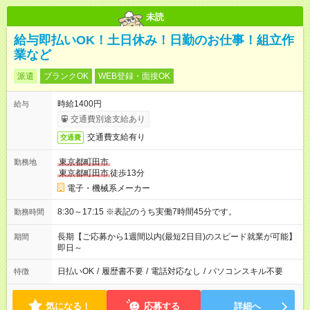
未読
給与即払いOK！土日休み！日勤のお仕事！組立作
業など
派遣
ブランクOK
WEB登録・面接OK
時給1400円
給与
交通費別途支給あり
交通費支給有り
交通費
東京都町田市
勤務地
東京都町田市
徒歩13分
電子・機械系メーカー
8:30～17:15 ※表記のうち実働7時間45分です。
勤務時間
長期【ご応募から1週間以内(最短2日目)のスピード就業が可能】
期間
即日～
日払いOK
/
履歴書不要
/
電話対応なし
/
パソコンスキル不要
特徴
気になる！
応募する
詳細へ