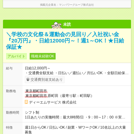
掲載元企業名
マンパワーグループ株式会社
未読
＼学校の文化祭＆運動会の見回り／入社祝い金
『20万円』・日給12000円～！週1～OK！★日給
保証★
アルバイト
職種未経験OK
日給12,000円～
給与
・交通費全額支給 ・日払い／週払い／月払いOK ・全額日給保証
あり ・－・－・－・－・－・－・－・－・－・－・ ★☆入社祝
交通費別途支給あり
金20万円★☆ ※1勤務毎に2000円ずつ支給！ ※100勤務目で合計
20万円の支給となります ※規定あり ・－・－・－・－・－・
東京都町田市
勤務地
－・－・－・－・－・ ≪給与例≫ 月22日働いた場合 月給：26
東京都町田市
原町田（最寄り駅：町田駅）
万4，000円 ＝12，000円×22日 ※別途交通費 ----- ■法定研修：
20時間×1，226円／合計24，520円支給 『お弁当』支給もあり♪
ディーエムサービス 株式会社
【試用期間】試用期間なし
シフト制
勤務時間
1日あたりの実働時間：最大8時間/日 ・9：00～17：00 ※実働8
時間・休憩1時間 ⇒実は…16時くらいには終わっちゃうことがほ
とんどです！ ★早く勤務が終わっても日給保証あり！
週1日からOK / 日払いOK / 副業・WワークOK / 10名以上の大量
特徴
募集