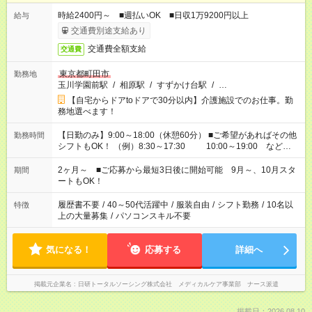
時給2400円～ ■週払いOK ■日収1万9200円以上
給与
交通費別途支給あり
交通費全額支給
交通費
東京都町田市
勤務地
玉川学園前駅
/
相原駅
/
すずかけ台駅
/
…
【自宅からドアtoドアで30分以内】介護施設でのお仕事。勤
務地選べます！
【日勤のみ】9:00～18:00（休憩60分） ■ご希望があればその他
勤務時間
シフトもOK！ （例）8:30～17:30 10:00～19:00 など
「家族とお休みを合わせたい」 「余裕を持って夕飯の準備がし
たい」 「できれば残業はしたくない」 など、ご希望があれば教
2ヶ月～ ■ご応募から最短3日後に開始可能 9月～、10月スタ
期間
えてくださいね。 ※Wワーク希望の方へ 今ご覧のお仕事で希望
ートもOK！
する勤務時間と、もう1つのお仕事の勤務時間。 合計で週40時
間を超える場合は応募できません
履歴書不要
/
40～50代活躍中
/
服装自由
/
シフト勤務
/
10名以
特徴
上の大量募集
/
パソコンスキル不要
気になる！
応募する
詳細へ
掲載元企業名
日研トータルソーシング株式会社 メディカルケア事業部 ナース派遣
掲載日：2026.08.10