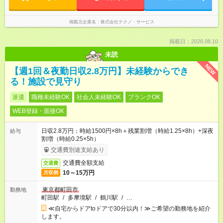
掲載元企業名
株式会社テクノ・サービス
掲載日：2026.08.10
未読
NEW
【週1回＆夜勤日収2.8万円】未経験からでき
る！施設で見守り
派遣
職種未経験OK
社会人未経験OK
ブランクOK
WEB登録・面接OK
日収2.8万円：時給1500円×8h＋残業割増（時給1.25×8h）+深夜
給与
割増（時給0.25×5h）
交通費別途支給あり
交通費全額支給
交通費
10～15万円
月収例
東京都町田市
勤務地
町田駅
/
多摩境駅
/
鶴川駅
/
…
≪自宅からドアtoドアで30分以内！≫ご希望の勤務地を紹介
します。