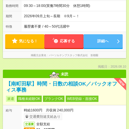
09:30～18:00(実働7時間30分 休憩1時間)
勤務時間
2026年09月上旬～長期 ※9月～！
期間
履歴書不要
/
40～50代活躍中
特徴
気になる！
応募する
詳細へ
掲載元企業名
パーソルテンプスタッフ株式会社 首都圏
掲載日：2026.08.10
未読
NEW
【南町田駅】時間・日数の相談OK／バックオフ
ィス事務
派遣
職種未経験OK
ブランクOK
WEB登録・面接OK
時給1600円 月収例 240,000円
給与
交通費別途支給あり
全額支給
交通費