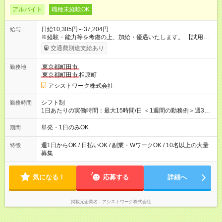
アルバイト
職種未経験OK
日給10,305円～37,204円
給与
※経験・能力等を考慮の上、加給・優遇いたします。 【試用期
間】試用期間なし
交通費別途支給あり
東京都町田市
勤務地
東京都町田市
相原町
アシストワーク株式会社
シフト制
勤務時間
1日あたりの実働時間：最大15時間/日 ＜1週間の勤務例＞週3回
勤務 勤務：月・水・金 休み：火・木・土・日 好きな時にお仕事
可能です！ ※1日あたりの最大実働時間は日勤、夜勤共に勤務し
単発・1日のみOK
期間
た時間になります。
週1日からOK / 日払いOK / 副業・WワークOK / 10名以上の大量
特徴
募集
気になる！
応募する
詳細へ
掲載元企業名
アシストワーク株式会社