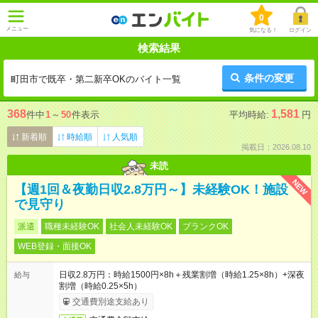
0
メニュー
気になる！
ログイン
検索結果
条件の変更
町田市で既卒・第二新卒OKのバイト一覧
368
1,581
件中
1
～
50
件表示
平均時給:
円
新着順
時給順
人気順
掲載日：2026.08.10
未読
NEW
【週1回＆夜勤日収2.8万円～】未経験OK！施設
で見守り
派遣
職種未経験OK
社会人未経験OK
ブランクOK
WEB登録・面接OK
日収2.8万円：時給1500円×8h＋残業割増（時給1.25×8h）+深夜
給与
割増（時給0.25×5h）
交通費別途支給あり