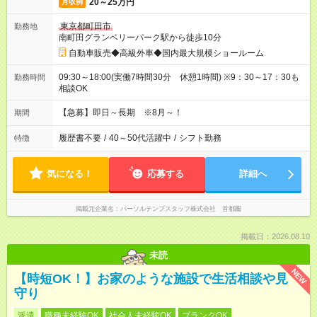
20～25万円
月収例
東京都町田市
勤務地
南町田グランベリーパーク駅から徒歩10分
自動車販売◆高級外車◆国内最大規模ショールーム
09:30～18:00(実働7時間30分 休憩1時間) ※9：30～17：30も
勤務時間
相談OK
【急募】即日～長期 ※8月～！
期間
履歴書不要
/
40～50代活躍中
/
シフト勤務
特徴
気になる！
応募する
詳細へ
掲載元企業名
パーソルテンプスタッフ株式会社 首都圏
掲載日：2026.08.10
未読
NEW
【時短OK！】お家のような施設で生活相談や見
守り
派遣
職種未経験OK
社会人未経験OK
ブランクOK