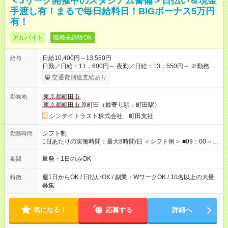
＜Jリーグ開催中のスタジアム警備＞日払い＆現金
手渡し有！まるで毎日給料日！BIGボーナス5万円
有！
アルバイト
職種未経験OK
日給10,400円～13,550円
給与
日勤／日給：11，600円～ 夜勤／日給：13，550円～ ※勤務数
が週2日以下の場合 日勤／日給：10，400円 夜勤／日給：12，
交通費別途支給あり
350円 ■交通費別途全額支給 ※規定あり ■支払方法：日払い └日
給のうち7，000円を現金先払い ※稼働分 ※週払い・月払いOK
東京都町田市
勤務地
⇒希望をお聞かせください♪ ■各種資格手当あり ■残業手当あり ■
東京都町田市
原町田（最寄り駅：町田駅）
日給保障あり └早く終わっても”全額”支給！ ・－・－・ ≪ 法定
研修 ≫ 研修時の給与： 日給10，000円×3日間（24時間） ＝研
シンテイトラスト株式会社 町田支社
修費として合計30，000円支給 ＋交通費全額支給 ※規定あり
【試用期間】試用期間なし
シフト制
勤務時間
1日あたりの実働時間：最大8時間/日 ＜シフト例＞ ■09：00～
18：00 ■20：00～翌5：00 など！ 上記時間内で、 実働8時
間・休憩1時間／日
単発・1日のみOK
期間
週1日からOK / 日払いOK / 副業・WワークOK / 10名以上の大量
特徴
募集
気になる！
応募する
詳細へ