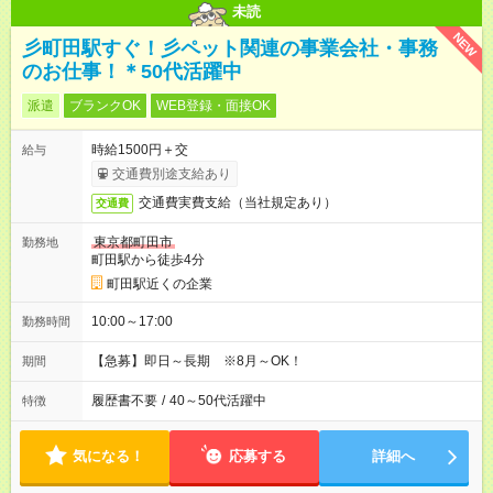
未読
NEW
彡町田駅すぐ！彡ペット関連の事業会社・事務
のお仕事！＊50代活躍中
派遣
ブランクOK
WEB登録・面接OK
時給1500円＋交
給与
交通費別途支給あり
交通費実費支給（当社規定あり）
交通費
東京都町田市
勤務地
町田駅から徒歩4分
町田駅近くの企業
10:00～17:00
勤務時間
【急募】即日～長期 ※8月～OK！
期間
履歴書不要
/
40～50代活躍中
特徴
気になる！
応募する
詳細へ