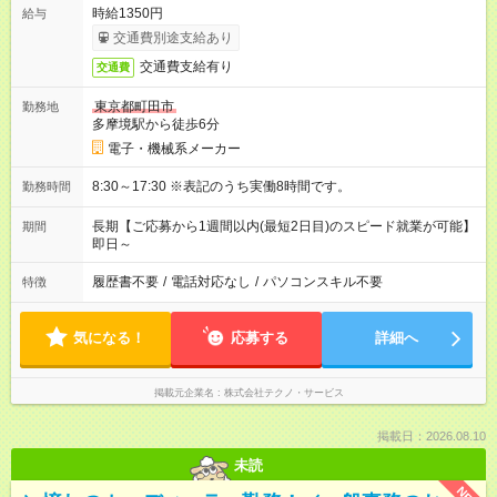
時給1350円
給与
交通費別途支給あり
交通費支給有り
交通費
東京都町田市
勤務地
多摩境駅から徒歩6分
電子・機械系メーカー
8:30～17:30 ※表記のうち実働8時間です。
勤務時間
長期【ご応募から1週間以内(最短2日目)のスピード就業が可能】
期間
即日～
履歴書不要
/
電話対応なし
/
パソコンスキル不要
特徴
気になる！
応募する
詳細へ
掲載元企業名
株式会社テクノ・サービス
掲載日：2026.08.10
未読