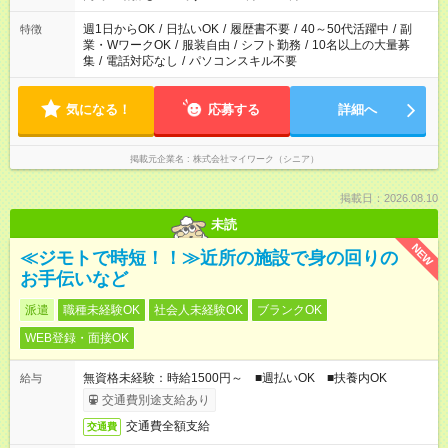
週1日からOK
/
日払いOK
/
履歴書不要
/
40～50代活躍中
/
副
特徴
業・WワークOK
/
服装自由
/
シフト勤務
/
10名以上の大量募
集
/
電話対応なし
/
パソコンスキル不要
気になる！
応募する
詳細へ
掲載元企業名
株式会社マイワーク（シニア）
掲載日：2026.08.10
未読
NEW
≪ジモトで時短！！≫近所の施設で身の回りの
お手伝いなど
派遣
職種未経験OK
社会人未経験OK
ブランクOK
WEB登録・面接OK
無資格未経験：時給1500円～ ■週払いOK ■扶養内OK
給与
交通費別途支給あり
交通費全額支給
交通費