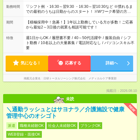
▽シフト例 ・16:30～翌9:30 ・16:30～翌10:30など ※慣れるま
勤務時間
での最初のうちは日勤からのスタート！ ※Wワーク希望の方へ
今ご覧のお仕事で希望する勤務時間と、もう1つのお仕事の勤務
時間。 合計で週40時間を超える場合は応募できません。
【積極採用中！急募！】1年以上勤務している方が多数！ご応募
期間
から最短2～3日後の就業も相談可能です！
週1日からOK
/
履歴書不要
/
40～50代活躍中
/
服装自由
/
シフ
特徴
ト勤務
/
10名以上の大量募集
/
電話対応なし
/
パソコンスキル不
要
気になる！
応募する
詳細へ
掲載元企業名
日研トータルソーシング株式会社 メディカルケア事業部
掲載日：2026.08.10
未読
NEW
＼通勤ラッシュとはサヨナラ／介護施設で健康
管理中心のオシゴト
派遣
職種未経験OK
社会人未経験OK
ブランクOK
WEB登録・面接OK