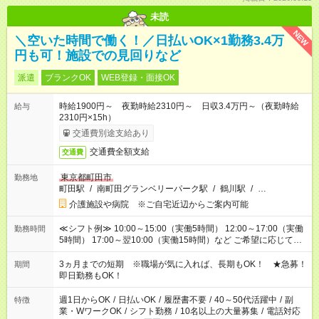
未読
NEW
＼空いた時間で働く！／日払いOK×1勤務3.4万
円も可！施設での見回りなど
派遣
ブランクOK
WEB登録・面接OK
時給1900円～ 夜勤時給2310円～ 日収3.4万円～（夜勤時給
給与
2310円×15h）
交通費別途支給あり
交通費全額支給
交通費
東京都町田市
勤務地
町田駅
/
南町田グランベリーパーク駅
/
鶴川駅
/
…
介護施設や病院 ※ご自宅近辺からご案内可能
≪シフト例≫ 10:00～15:00（実働5時間） 12:00～17:00（実働
勤務時間
5時間） 17:00～翌10:00（実働15時間）など ご希望に応じて、
働く時間は調整できます！ お気軽に担当へ相談ください！
3ヵ月までの短期 ※職場が気に入れば、長期もOK！ ★急募！
期間
即日勤務もOK！
週1日からOK
/
日払いOK
/
履歴書不要
/
40～50代活躍中
/
副
特徴
業・WワークOK
/
シフト勤務
/
10名以上の大量募集
/
電話対応