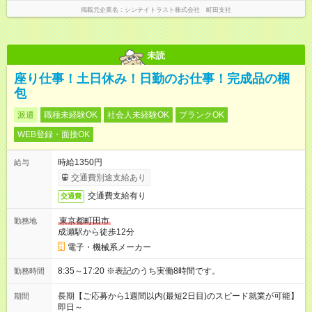
掲載元企業名
シンテイトラスト株式会社 町田支社
未読
座り仕事！土日休み！日勤のお仕事！完成品の梱
包
派遣
職種未経験OK
社会人未経験OK
ブランクOK
WEB登録・面接OK
時給1350円
給与
交通費別途支給あり
交通費支給有り
交通費
東京都町田市
勤務地
成瀬駅から徒歩12分
電子・機械系メーカー
8:35～17:20 ※表記のうち実働8時間です。
勤務時間
長期【ご応募から1週間以内(最短2日目)のスピード就業が可能】
期間
即日～