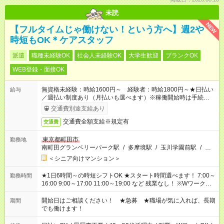
未読
NEW
【フルタイムじゃ働けない！という方へ】週2や
時短もOK＊ケアスタッフ
派遣
職種未経験OK
社会人未経験OK
大学生歓迎
ブランクOK
WEB登録・面接OK
無資格未経験：時給1600円～ 経験者：時給1800円～★日払い
給与
／週払い制度あり（月払いも選べます）※稼働開始時は手続き完
了次第のお支払いとなります。
交通費別途支給あり
交通費全額支給※規定有
交通費
東京都町田市
勤務地
南町田グランベリーパーク駅
/
多摩境駅
/
玉川学園前駅
/
…
＜シニア向けマンション＞
★1日6時間～の時短シフトOK ★スタート時間選べます！ 7:00～
勤務時間
16:00 9:00～17:00 11:00～19:00 など 残業なし！ ※Wワークの
場合、他のお仕事と合わせ週40時間超の就業はご案内できませ
ん ※法令に基づき、週20時間以上勤務は社会保険への加入対象
開始日はご相談ください！ ★急募 ★職場が気に入れば、長期
期間
となります ※労働者派遣法（日雇い派遣の原則禁止）により、
でも働けます！
短時間・短期間の就業はご案内が難しい場合があります