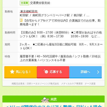
交通費全額支給
交通費
東京都町田市
勤務地
町田駅
/
南町田グランベリーパーク駅
/
鶴川駅
/
…
【自宅からドアtoドアで30分以内】介護施設でのお仕事。勤
務地選べます！
【日勤のみ】9:00～17:00（休憩60分） ■ご希望があればその他
勤務時間
シフトもOK！ （例）8:30～17:30 10:00～19:00 など
「家族とお休みを合わせたい」 「できれば残業はしたくない」
など、あなたのご希望に沿ったお仕事をご紹介します！ ※Wワ
2ヶ月～ ■ご応募から最短3日後に開始可能 8月～、9月スター
期間
ーク希望の方へ 今ご覧のお仕事で希望する勤務時間と、もう1つ
トもOK！
のお仕事の勤務時間。 合計で週40時間を超える場合は応募でき
ません
履歴書不要
/
40～50代活躍中
/
服装自由
/
シフト勤務
/
10名以
特徴
上の大量募集
/
パソコンスキル不要
気になる！
応募する
詳細へ
掲載元企業名
日研トータルソーシング株式会社 メディカルケア事業部 ナース派遣
未読