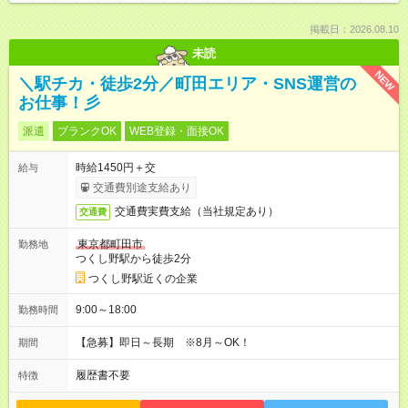
掲載日：2026.08.10
未読
NEW
＼駅チカ・徒歩2分／町田エリア・SNS運営の
お仕事！彡
派遣
ブランクOK
WEB登録・面接OK
時給1450円＋交
給与
交通費別途支給あり
交通費実費支給（当社規定あり）
交通費
東京都町田市
勤務地
つくし野駅から徒歩2分
つくし野駅近くの企業
9:00～18:00
勤務時間
【急募】即日～長期 ※8月～OK！
期間
履歴書不要
特徴