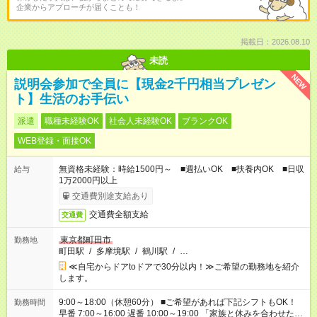
企業からアプローチが届くことも！
掲載日：2026.08.10
未読
NEW
説明会参加で全員に【現金2千円相当プレゼン
ト】生活のお手伝い
派遣
職種未経験OK
社会人未経験OK
ブランクOK
WEB登録・面接OK
無資格未経験：時給1500円～ ■週払いOK ■扶養内OK ■日収
給与
1万2000円以上
交通費別途支給あり
交通費全額支給
交通費
東京都町田市
勤務地
町田駅
/
多摩境駅
/
鶴川駅
/
…
≪自宅からドアtoドアで30分以内！≫ご希望の勤務地を紹介
します。
9:00～18:00（休憩60分） ■ご希望があれば下記シフトもOK！
勤務時間
早番 7:00～16:00 遅番 10:00～19:00 「家族と休みを合わせた