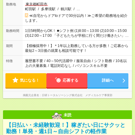
東京都町田市
勤務地
町田駅
/
多摩境駅
/
鶴川駅
/
…
≪自宅からドアtoドアで30分以内！≫ご希望の勤務地を紹介
します。
1日5時間からOK！ ■シフト例 (1)8:00～13:00 (2)10:00～15:00
勤務時間
(3)12:00～17:00 「子どもたちが学校に行く間だけ働きたい」
「余裕を持って夕飯の準備がしたい」 「午前中は働いて、午後
はプライベートの時間にしたい」 など、ご希望を教えてくださ
【積極採用中！】＊1年以上勤務している方が多数！ご応募から
期間
いね。 ※Wワーク希望の方へ 今ご覧のお仕事で希望する勤務時
最短2～3日後の就業も相談可能です！
間と、もう1つのお仕事の勤務時間。 合計で週40時間を超える
場合は応募できません。
履歴書不要
/
40～50代活躍中
/
服装自由
/
シフト勤務
/
10名以
特徴
上の大量募集
/
電話対応なし
/
パソコンスキル不要
気になる！
応募する
詳細へ
掲載元企業名
日研トータルソーシング株式会社 メディカルケア事業部
未読
【日払い・未経験歓迎！】稼ぎたい日にサクッと
勤務！単発・週1日～自由シフトの軽作業