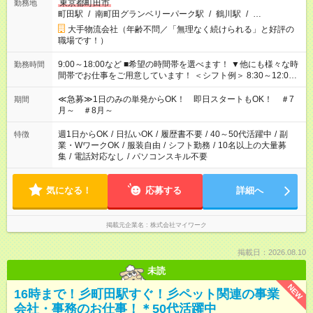
東京都町田市
勤務地
町田駅
/
南町田グランベリーパーク駅
/
鶴川駅
/
…
大手物流会社（年齢不問／「無理なく続けられる」と好評の
職場です！）
9:00～18:00など ■希望の時間帯を選べます！ ▼他にも様々な時
勤務時間
間帯でお仕事をご用意しています！ ＜シフト例＞ 8:30～12:00
17:00～22:00 13:00～22:00 22:00～翌6:00 など
≪急募≫1日のみの単発からOK！ 即日スタートもOK！ ＃7
期間
月～ ＃8月～
週1日からOK
/
日払いOK
/
履歴書不要
/
40～50代活躍中
/
副
特徴
業・WワークOK
/
服装自由
/
シフト勤務
/
10名以上の大量募
集
/
電話対応なし
/
パソコンスキル不要
気になる！
応募する
詳細へ
掲載元企業名
株式会社マイワーク
掲載日：2026.08.10
未読
NEW
16時まで！彡町田駅すぐ！彡ペット関連の事業
会社・事務のお仕事！＊50代活躍中