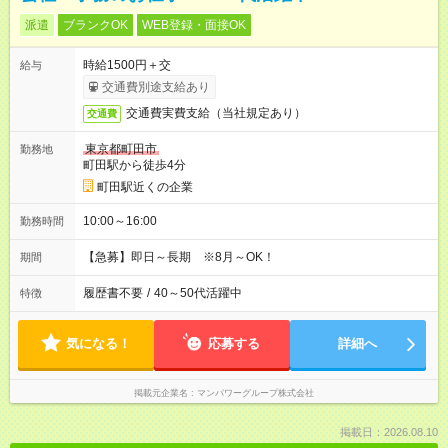
派遣
ブランクOK
WEB登録・面接OK
時給1500円＋交
給与
交通費別途支給あり
交通費実費支給（当社規定あり）
交通費
東京都町田市
勤務地
町田駅から徒歩4分
町田駅近くの企業
10:00～16:00
勤務時間
【急募】即日～長期 ※8月～OK！
期間
履歴書不要
/
40～50代活躍中
特徴
気になる！
応募する
詳細へ
掲載元企業名
マンパワーグループ株式会社
掲載日：2026.08.10