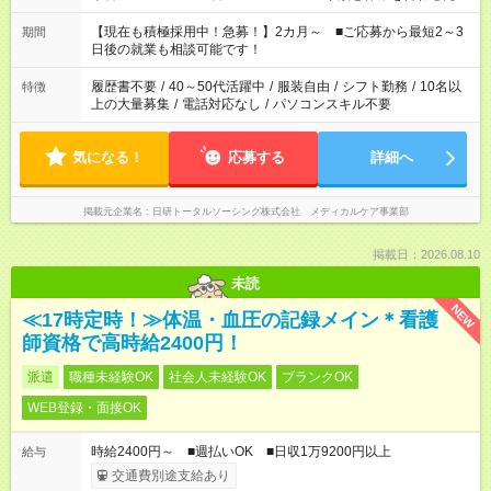
い」 「余裕を持って夕飯の準備がしたい」 「できれば残業はし
たくない」 など、ご希望を教えてくださいね。 ※Wワーク希望
【現在も積極採用中！急募！】2カ月～ ■ご応募から最短2～3
期間
の方へ 今ご覧のお仕事で希望する勤務時間と、もう1つのお仕事
日後の就業も相談可能です！
の勤務時間。 合計で週40時間を超える場合は応募できません。
履歴書不要
/
40～50代活躍中
/
服装自由
/
シフト勤務
/
10名以
特徴
上の大量募集
/
電話対応なし
/
パソコンスキル不要
気になる！
応募する
詳細へ
掲載元企業名
日研トータルソーシング株式会社 メディカルケア事業部
掲載日：2026.08.10
未読
NEW
≪17時定時！≫体温・血圧の記録メイン＊看護
師資格で高時給2400円！
派遣
職種未経験OK
社会人未経験OK
ブランクOK
WEB登録・面接OK
時給2400円～ ■週払いOK ■日収1万9200円以上
給与
交通費別途支給あり