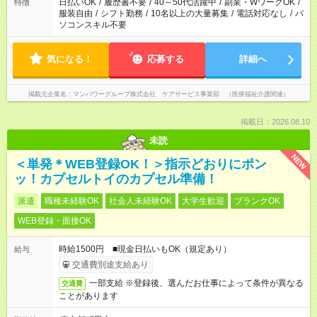
日払いOK
/
履歴書不要
/
40～50代活躍中
/
副業・WワークOK
/
特徴
服装自由
/
シフト勤務
/
10名以上の大量募集
/
電話対応なし
/
パ
ソコンスキル不要
気になる！
応募する
詳細へ
掲載元企業名
マンパワーグループ株式会社 ケアサービス事業部 （医療福祉介護関連）
掲載日：2026.08.10
未読
NEW
＜単発＊WEB登録OK！＞指示どおりにポン
ッ！カプセルトイのカプセル準備！
派遣
職種未経験OK
社会人未経験OK
大学生歓迎
ブランクOK
WEB登録・面接OK
時給1500円 ■現金日払いもOK（規定あり）
給与
交通費別途支給あり
一部支給 ※登録後、選んだお仕事によって条件が異なる
交通費
ことがあります