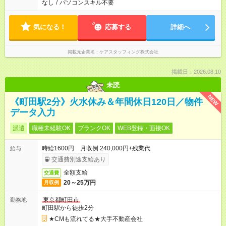
なし
/
パソコンスキル不要
気になる！
応募する
詳細へ
掲載元企業名
ケアスタッフィング株式会社
掲載日：2026.08.10
未読
NEW
《町田駅2分》火水休み＆年間休日120日／物件
データ入力
派遣
職種未経験OK
ブランクOK
WEB登録・面接OK
時給1600円 月収例 240,000円+残業代
給与
交通費別途支給あり
全額支給
交通費
20～25万円
月収例
東京都町田市
勤務地
町田駅から徒歩2分
★CMも流れてる★大手不動産会社